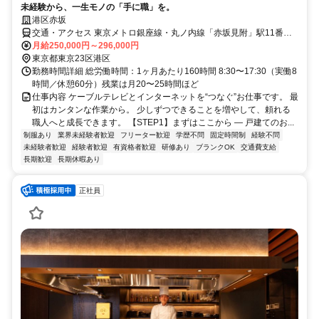
未経験から、一生モノの「手に職」を。
港区赤坂
交通・アクセス 東京メトロ銀座線・丸ノ内線「赤坂見附」駅11番出
口から徒歩5分 東京メトロ南北線・銀座線「溜池山王」駅7番、10番
月給250,000円～296,000円
出口から徒歩5分 東京メトロ千代田線「赤坂」駅2番出口から徒歩5分
東京都東京23区港区
勤務時間詳細 総労働時間：1ヶ月あたり160時間 8:30〜17:30（実働8
時間／休憩60分）残業は月20〜25時間ほど
仕事内容 ケーブルテレビとインターネットを“つなぐ”お仕事です。 最
初はカンタンな作業から。 少しずつできることを増やして、頼れる
職人へと成長できます。 【STEP1】まずはここから ― 戸建てのお...
制服あり
業界未経験者歓迎
フリーター歓迎
学歴不問
固定時間制
経験不問
未経験者歓迎
経験者歓迎
有資格者歓迎
研修あり
ブランクOK
交通費支給
長期歓迎
長期休暇あり
正社員