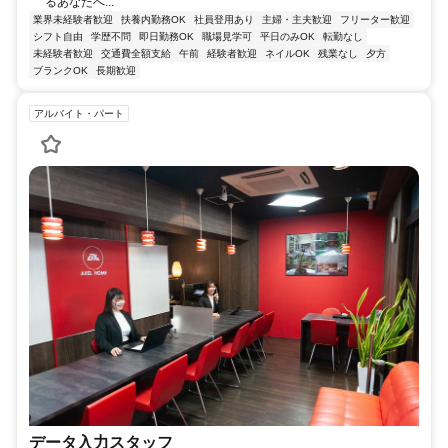
るあなたへ...
業界未経験者歓迎
扶養内勤務OK
社員登用あり
主婦・主夫歓迎
フリーター歓迎
シフト自由
学歴不問
即日勤務OK
職場見学可
平日のみOK
転勤なし
未経験者歓迎
交通費全額支給
午前
経験者歓迎
ネイルOK
残業なし
夕方
ブランクOK
長期歓迎
アルバイト・パート
データ入力スタッフ