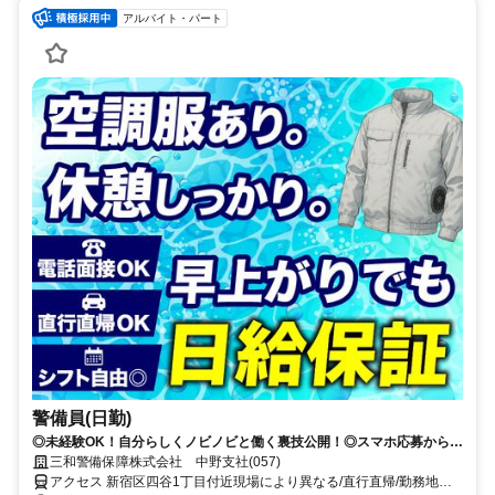
アルバイト・パート
警備員(日勤)
◎未経験OK！自分らしくノビノビと働く裏技公開！◎スマホ応募から電
話面接で最短15分で内定！
三和警備保障株式会社 中野支社(057)
アクセス 新宿区四谷1丁目付近現場により異なる/直行直帰/勤務地相