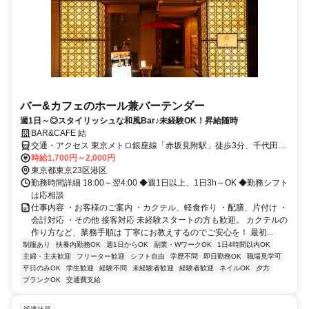
バー&カフェのホール兼バーテンダー
週1日～◎スタイリッシュな和風Bar♪未経験OK！昇給随時
BAR&CAFE 結
交通・アクセス 東京メトロ銀座線「赤坂見附駅」徒歩3分、千代田線
「赤坂駅」徒歩5分
時給1,700円～2,000円
東京都東京23区港区
勤務時間詳細 18:00～翌4:00 ◆週1日以上、1日3h～OK ◆勤務シフト
は応相談
仕事内容 ・お客様のご案内 ・カクテル、軽食作り ・配膳、片付け ・
会計対応 ・その他 接客対応 未経験スタートの方も歓迎。 カクテルの
作り方など、業務手順は 丁寧にお教えするのでご安心を！ 最初...
制服あり
扶養内勤務OK
週1日からOK
副業・WワークOK
1日4時間以内OK
主婦・主夫歓迎
フリーター歓迎
シフト自由
学歴不問
即日勤務OK
職場見学可
平日のみOK
学生歓迎
経験不問
未経験者歓迎
経験者歓迎
ネイルOK
夕方
ブランクOK
交通費支給