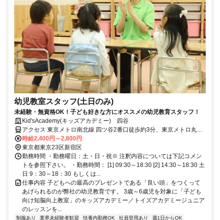
幼児教室スタッフ(土日のみ)
未経験・無資格OK！子ども好きな方にオススメの幼児教育スタッフ！
Kid'sAcademy(キッズアカデミー) 四谷
アクセス 東京メトロ南北線 四ツ谷2番口徒歩約3分、東京メトロ丸ノ
内線 四ツ谷2番口徒歩約3分、ＪＲ中央本線 四ツ谷2番口徒歩約3分
時給2,400円～2,800円
東京都東京23区新宿区
勤務時間 ・勤務曜日：土・日・祝※ 注釈内容については下記コメン
トを参照下さい。 ・勤務時間： [1] 09:30～18:30 [2] 14:30～18:30 土
日 9：30～18：30 もしくは...
仕事内容 子どもへの最高のプレゼントである「良い頭」をつくって
あげられるのが弊社の幼児教育です。 3歳～6歳児を対象に「子ども
向け知脳向上教室」のキッズアカデミー／トイズアカデミージュニア
のレッスンを...
制服あり
業界未経験者歓迎
扶養内勤務OK
社員登用あり
週1日からOK