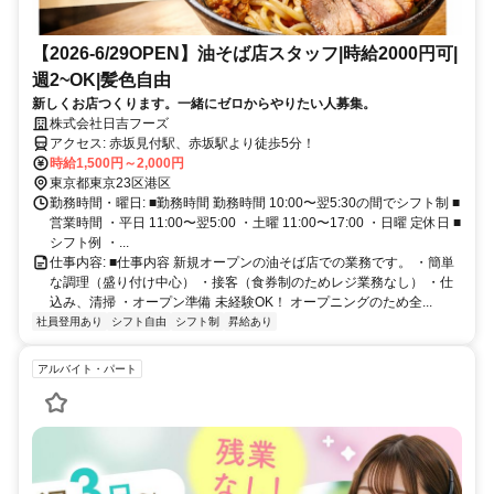
【2026-6/29OPEN】油そば店スタッフ|時給2000円可|
週2~OK|髪色自由
新しくお店つくります。一緒にゼロからやりたい人募集。
株式会社日吉フーズ
アクセス: 赤坂見付駅、赤坂駅より徒歩5分！
時給1,500円～2,000円
東京都東京23区港区
勤務時間・曜日: ■勤務時間 勤務時間 10:00〜翌5:30の間でシフト制 ■
営業時間 ・平日 11:00〜翌5:00 ・土曜 11:00〜17:00 ・日曜 定休日 ■
シフト例 ・...
仕事内容: ■仕事内容 新規オープンの油そば店での業務です。 ・簡単
な調理（盛り付け中心） ・接客（食券制のためレジ業務なし） ・仕
込み、清掃 ・オープン準備 未経験OK！ オープニングのため全...
社員登用あり
シフト自由
シフト制
昇給あり
アルバイト・パート