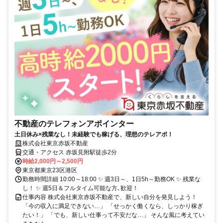
不動産のテレフォンアポインター
土日休み×残業なし！未経験でも稼げる、理想のテレアポ！
株式会社東京赤坂不動産
交通・アクセス 赤坂見附駅徒歩2分
時給2,000円～2,500円
東京都東京23区港区
勤務時間詳細 10:00～18:00 ✨ 週3日～、1日5h～勤務OK ✨ 残業な
し！ ✨ 週5日＆フルタイム可能な方､歓迎！
仕事内容 株式会社東京赤坂不動産で、新しい自分を発見しよう！
「今の収入に満足できない…」 「せっかく働くなら、しっかり稼ぎ
たい！」 「でも、新しい仕事って不安だな…」 そんな風に考えてい