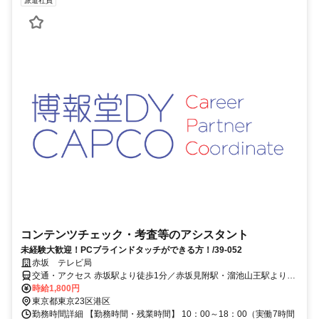
派遣社員
コンテンツチェック・考査等のアシスタント
未経験大歓迎！PCブラインドタッチができる方！/39-052
赤坂 テレビ局
交通・アクセス 赤坂駅より徒歩1分／赤坂見附駅・溜池山王駅より徒
歩5分＜複数路線利用可能＞
時給1,800円
東京都東京23区港区
勤務時間詳細 【勤務時間・残業時間】 10：00～18：00（実働7時間