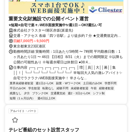
重要文化財施設での公開イベント運営
⭐短期⭐自宅で楽々♪WEB面接実施中✨週1日～OK❗週払い可
株式会社クラスター/港区赤坂(派遣先)
交通・アクセス 各線「四ツ谷駅」より徒歩約７分 ★交通費規定内支
給
日給7,000円～9,500円
東京都東京23区港区
勤務時間詳細 実働時間：1日あたり5時間 〜 7時間 平均勤務日数：1
ヶ月あたり1日 〜 46日 【日程】 8/31（火）までの期間限定 ※以降も
公開の可能性あり ※毎週水曜日は休館日 ●08:4...
仕事内容 ┌─┐┌─┐┌─┐┌─┐┌─┐┌─┐ │増││員││大││募││集
││！│ └─┘└─┘└─┘└─┘└─┘└─┘ 🌸毎回大人気の激レアバイト✨
自宅でラクラク♪WEB面接実施中！ 🌸さらな...
業界未経験者歓迎
週1日からOK
副業・WワークOK
土日祝のみOK
学歴不問
平日のみOK
学生歓迎
転勤なし
経験不問
未経験者歓迎
午前
経験者歓迎
残業なし
夕方
ブランクOK
交通費支給
週2・3日からOK
シフト制
短期（1ヵ月以内）
週4日以上OK
アルバイト・パート
テレビ番組のセット設営スタッフ