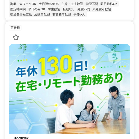
副業・WワークOK
土日祝のみOK
主婦・主夫歓迎
学歴不問
即日勤務OK
固定時間制
平日のみOK
学生歓迎
転勤なし
経験不問
未経験者歓迎
交通費全額支給
経験者歓迎
有資格者歓迎
研修あり
正社員