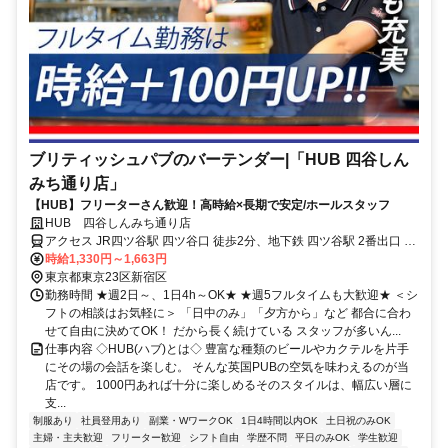
ブリティッシュパブのバーテンダー|「HUB 四谷しん
みち通り店」
【HUB】フリーターさん歓迎！高時給×長期で安定/ホールスタッフ
HUB 四谷しんみち通り店
アクセス JR四ツ谷駅 四ツ谷口 徒歩2分、地下鉄 四ツ谷駅 2番出口 徒
歩1分
時給1,330円～1,663円
東京都東京23区新宿区
勤務時間 ★週2日～、1日4h～OK★ ★週5フルタイムも大歓迎★ ＜シ
フトの相談はお気軽に＞ 「日中のみ」「夕方から」など 都合に合わ
せて自由に決めてOK！ だから長く続けている スタッフが多いん...
仕事内容 ◇HUB(ハブ)とは◇ 豊富な種類のビールやカクテルを片手
にその場の会話を楽しむ。 そんな英国PUBの空気を味わえるのが当
店です。 1000円あれば十分に楽しめるそのスタイルは、幅広い層に
支...
制服あり
社員登用あり
副業・WワークOK
1日4時間以内OK
土日祝のみOK
主婦・主夫歓迎
フリーター歓迎
シフト自由
学歴不問
平日のみOK
学生歓迎