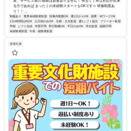
業、サービス業の 経験は必要ありません！ 明るく丁寧な対応が出来
る方であれば まったくの未経験スタートもOKです☆ 研修制度あ
り！！ ...
制服あり
業界未経験者歓迎
扶養内勤務OK
週1日からOK
副業・WワークOK
1日4時間以内OK
土日祝のみOK
主婦・主夫歓迎
週1シフト提出
フリーター歓迎
早朝
シフト自由
学歴不問
即日勤務OK
平日のみOK
学生歓迎
経験不問
未経験者歓迎
午前
経験者歓迎
派遣社員