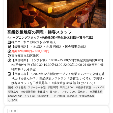
高級鉄板焼店の調理・接客スタッフ
⭐オープニングスタッフ⭐未経験OK⭐完全週休2日制⭐賞与年2回
神戸牛・和牛 鉄板焼き 赤坂 諮玄
【最寄り駅】 ・赤坂駅 ・赤坂見附駅 ・国会議事堂前駅
月給320,000円～600,000円
東京都東京23区港区
【勤務時間】 《シフト制》 10:30～22:00の間で所定労働時間8時間
(休憩60分) (例)①10:30-19:30②13:00-22:00③12:00-21:00 変形労働
時間制(1ヶ月単位) ...
【仕事内容】 ＼2025年12月新規オープン！創業メンバーで店舗を盛
り上げませんか？／ 高級鉄板レストラン「諮玄(といくろ)」で調理・
接客スタッフを正社員募集！ ⭐鉄板焼き 赤坂 諮玄(といくろ)⭐...
隔週シフト提出
フリーター歓迎
学歴不問
平日のみOK
未経験者歓迎
ネイルOK
研修あり
社会保険完備
制服貸与
賞与あり
ブランクOK
育休あり
交通費支給
駅近5分以内
シフト制
長期休暇あり
ピアスOK
昇給あり
食事補助あり
ひげOK
正社員