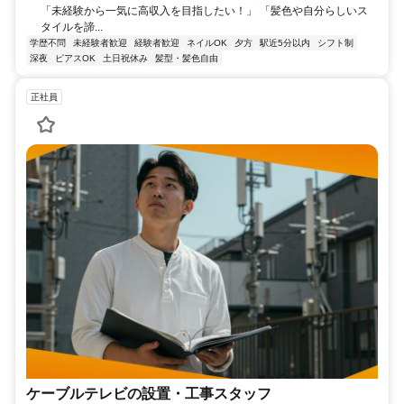
「未経験から一気に高収入を目指したい！」 「髪色や自分らしいス
タイルを諦...
学歴不問
未経験者歓迎
経験者歓迎
ネイルOK
夕方
駅近5分以内
シフト制
深夜
ピアスOK
土日祝休み
髪型・髪色自由
正社員
ケーブルテレビの設置・工事スタッフ