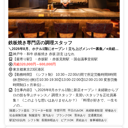
鉄板焼き専門店の調理スタッフ
＼2026年8月、ホテル1階にオープン！立ち上げメンバー募集／⭐未経験
OK⭐完全週休2日制⭐客単価1万円超の上質な空間
神戸牛・和牛 鉄板焼き 赤坂 諮玄 はなれ
【最寄り駅】 ・赤坂駅 ・赤坂見附駅 ・国会議事堂前駅
月給320,000円～600,000円
東京都東京23区港区
【勤務時間】 《シフト制》 10:30～22:00の間で所定労働時間8時間
(休憩60分) (例)①10:30-19:30②13:00-22:00③12:00-21:00 変形労働
時間制(1ヶ月単位) ...
【仕事内容】 ＼2026年8月ホテル1階に新店オープン！未経験からプ
ロの技を学ぶチャンス／ 調理スタッフ・見習いスタッフを正社員募
集！ 《このような想いはありませんか？》 「料理が好きで、一生モ
ノの...
隔週シフト提出
フリーター歓迎
学歴不問
平日のみOK
未経験者歓迎
研修あり
社会保険完備
制服貸与
賞与あり
ブランクOK
育休あり
交通費支給
駅近5分以内
シフト制
長期休暇あり
ピアスOK
昇給あり
食事補助あり