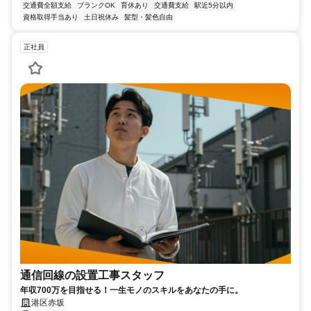
交通費全額支給
ブランクOK
育休あり
交通費支給
駅近5分以内
資格取得手当あり
土日祝休み
髪型・髪色自由
正社員
通信回線の設置工事スタッフ
年収700万を目指せる！一生モノのスキルをあなたの手に。
港区赤坂