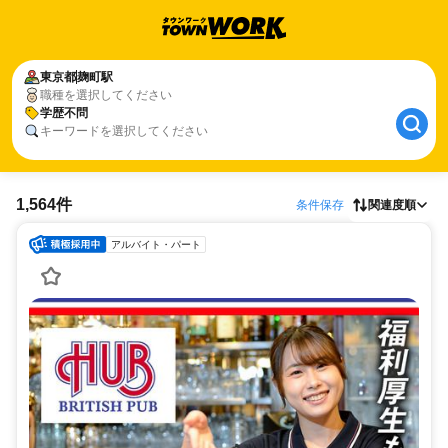
東京都
麹町駅
職種を選択してください
学歴不問
キーワードを選択してください
1,564件
条件保存
関連度順
アルバイト・パート