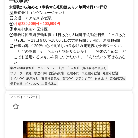
一般事務
未経験から始めるIT事務★在宅勤務あり／年間休日130日◎
株式会社カンゲンエージェント
交通・アクセス 赤坂駅
月給220,000円～400,000円
東京都東京23区港区
勤務時間詳細 実働時間：1日あたり8時間 平均勤務日数：1ヶ月あた
り20日 〜 23日 9:00〜18:00 1日の労働時間：8時間、休憩1時間
仕事内容 ／ 20代中心で風通しの良さ◎ 在宅勤務で快適ワーク♪ ＼
「ただの事務じゃ、ちょっと物足りないかも」 「将来のために、ど
こでも通用するスキルを身につけたい！」 そんな想いを寄せるあな
た...
業界未経験者歓迎
ランチタイム
主婦・主夫歓迎
資格取得支援あり
フリーター歓迎
学歴不問
固定時間制
経験不問
未経験者歓迎
経験者歓迎
ネイルOK
残業なし
有資格者歓迎
在宅OK
ブランクOK
育休あり
交通費支給
長期歓迎
ピアスOK
土日祝休み
アルバイト・パート