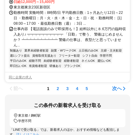
談可■電話面接■来社不要■即日勤務
日給12,000円～15,400円
東京都東京23区新宿区
勤務時間 実働時間：8時間/日 平均勤務日数：1ヶ月あたり12日～22
日 ・勤務曜日：月・火・水・木・金・土・日・祝 ・勤務時間： [1]
08:00～17:00 ・最低勤務日数（週）：3日 ...
仕事内容 【電話面談のみで即採用も！】給料以外に８.6万円の臨時収
入あり♪ ┯┯┯┯┯┯┯┯┯┯ 「日勤」で整う、 警備はじめません
か？ ┷┷┷┷┷┷┷┷┷┷ 警備の仕事は、 夜型だと思っていませ
ん...
制服あり
業界未経験者歓迎
副業・WワークOK
土日祝のみOK
主婦・主夫歓迎
週1シフト提出
資格取得支援あり
フリーター歓迎
シフト自由
学歴不問
平日のみOK
経験不問
未経験者歓迎
経験者歓迎
ネイルOK
週払いOK
即日払いOK
有資格者歓迎
研修あり
ブランクOK
同じ企業の求人
前へ
次へ
1
2
3
4
5
この条件の新着求人を受け取る
東京都 / 麹町駅
学歴不問
「LINEで受け取る」では、新着求人のほか、おすすめ情報なども配信しま
す。
詳しくはこちら