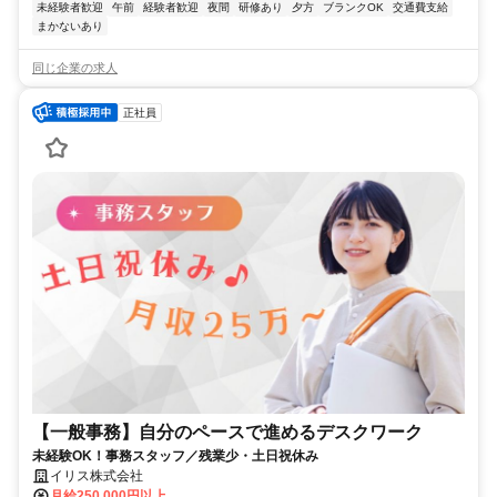
未経験者歓迎
午前
経験者歓迎
夜間
研修あり
夕方
ブランクOK
交通費支給
まかないあり
同じ企業の求人
正社員
【一般事務】自分のペースで進めるデスクワーク
未経験OK！事務スタッフ／残業少・土日祝休み
イリス株式会社
月給250,000円以上