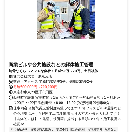
商業ビルや公共施設などの解体施工管理
無骨なくらいマジメな会社！月給50万～70万、土日祝休
株式会社大岩 東京支店
交通・アクセス 半蔵門駅徒歩3分、麴町駅徒歩2分
月給500,000円～700,000円
東京都東京23区千代田区
勤務時間詳細 実働時間：1日あたり8時間 平均勤務日数：1ヶ月あた
り20日 〜 22日 勤務時間：8:00～18:00 (休憩時間 2時間00分)
仕事内容 資格取得支援制度も整ってます！ オフィスビルや道路など
の各現場における解体施工管理業務 女性の方の応募も大歓迎です！
【具体的には】 ・元請、役所等に提出する書類の作成 ・施工状況の
確認や...
60代も応募可
資格取得支援あり
学歴不問
固定時間制
職場見学可
転勤なし