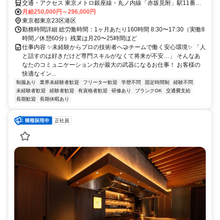
交通・アクセス 東京メトロ銀座線・丸ノ内線「赤坂見附」駅11番出
口から徒歩5分 東京メトロ南北線・銀座線「溜池山王」駅7番、10番
月給250,000円～296,000円
出口から徒歩5分 東京メトロ千代田線「赤坂」駅2番出口から徒歩5分
東京都東京23区港区
勤務時間詳細 総労働時間：1ヶ月あたり160時間 8:30〜17:30（実働8
時間／休憩60分）残業は月20〜25時間ほど
仕事内容 ✨未経験からプロの技術者へ🤝チームで働く安心環境✨ 「人
と話すのは好きだけど専門スキルがなくて将来が不安…」 そんなあ
なたのコミュニケーション力が最大の武器になるお仕事！ お客様の
快適なイン...
制服あり
業界未経験者歓迎
フリーター歓迎
学歴不問
固定時間制
経験不問
未経験者歓迎
経験者歓迎
有資格者歓迎
研修あり
ブランクOK
交通費支給
長期歓迎
長期休暇あり
正社員