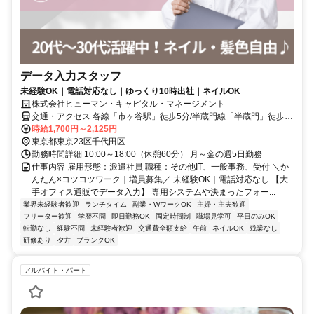
データ入力スタッフ
未経験OK｜電話対応なし｜ゆっくり10時出社｜ネイルOK
株式会社ヒューマン・キャピタル・マネージメント
交通・アクセス 各線「市ヶ谷駅」徒歩5分/半蔵門線「半蔵門」徒歩8
分/各線「九段下駅」徒歩10分
時給1,700円～2,125円
東京都東京23区千代田区
勤務時間詳細 10:00～18:00（休憩60分） 月～金の週5日勤務
仕事内容 雇用形態：派遣社員 職種：その他IT、一般事務、受付 ＼か
んたん×コツコツワーク｜増員募集／ 未経験OK｜電話対応なし 【大
手オフィス通販でデータ入力】 専用システムや決まったフォー...
業界未経験者歓迎
ランチタイム
副業・WワークOK
主婦・主夫歓迎
フリーター歓迎
学歴不問
即日勤務OK
固定時間制
職場見学可
平日のみOK
転勤なし
経験不問
未経験者歓迎
交通費全額支給
午前
ネイルOK
残業なし
研修あり
夕方
ブランクOK
アルバイト・パート