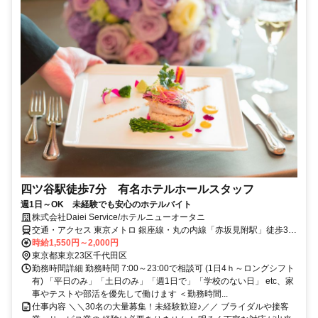
四ツ谷駅徒歩7分 有名ホテルホールスタッフ
週1日～OK 未経験でも安心のホテルバイト
株式会社Daiei Service/ホテルニューオータニ
交通・アクセス 東京メトロ 銀座線・丸の内線「赤坂見附駅」徒歩3
分、東京メトロ 半蔵門・南北線「永田町駅」徒歩5分、東京メトロ 有
時給1,550円～2,000円
楽町線「麹町駅」徒歩6分、総武線・中央線「四ツ谷駅」徒歩8分
東京都東京23区千代田区
※「新宿駅」から5分・「東京駅」から10分
勤務時間詳細 勤務時間 7:00～23:00で相談可 (1日4ｈ～ロングシフト
有) 「平日のみ」「土日のみ」「週1日で」「学校のない日」 etc、家
事やテストや部活を優先して働けます ＜勤務時間...
仕事内容 ＼＼30名の大量募集！未経験歓迎♪／／ ブライダルや接客