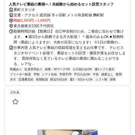
人気テレビ番組の裏側へ！未経験から始めるセット設営スタッフ
番町スタジオ
交通・アクセス 総武線 市ヶ谷駅 メトロ有楽町線 麴町駅
時給1,583円～1,900円
東京都東京23区千代田区
勤務時間詳細 【勤務日】 自己申告制のため、ご都合に合わせて働け
ます。 ■ 週3日から勤務できる方大歓迎！ ＊週末のみもOK ■ 勤務時
間（番組によりますが、大体の目安になります） ※1日の勤務の...
仕事内容 人気テレビ番組の収録現場を支えるお仕事です。 テレビス
タジオやイベント会場で、番組セットの設営・撤収作業をお任せしま
す。 普段何気なく見ているテレビ番組の裏側に携わることができ
る、レアな...
制服あり
社員登用あり
副業・WワークOK
土日祝のみOK
週1シフト提出
フリーター歓迎
早朝
シフト自由
学歴不問
平日のみOK
午前
残業なし
夜間
夕方
交通費支給
長期歓迎
駅近5分以内
週2・3日からOK
シフト制
深夜
正社員