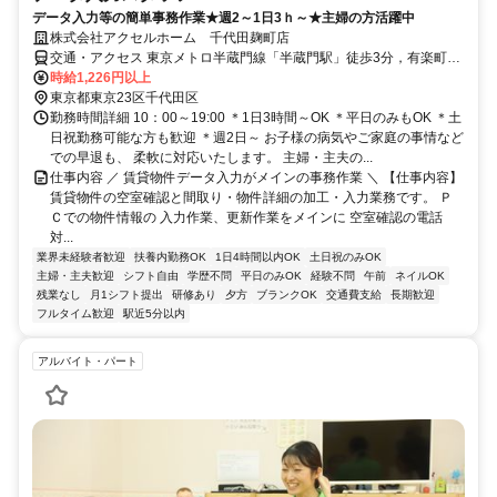
データ入力等の簡単事務作業★週2～1日3ｈ～★主婦の方活躍中
株式会社アクセルホーム 千代田麹町店
交通・アクセス 東京メトロ半蔵門線「半蔵門駅」徒歩3分，有楽町線
「麹町駅」徒歩3分
時給1,226円以上
東京都東京23区千代田区
勤務時間詳細 10：00～19:00 ＊1日3時間～OK ＊平日のみもOK ＊土
日祝勤務可能な方も歓迎 ＊週2日～ お子様の病気やご家庭の事情など
での早退も、 柔軟に対応いたします。 主婦・主夫の...
仕事内容 ／ 賃貸物件データ入力がメインの事務作業 ＼ 【仕事内容】
賃貸物件の空室確認と間取り・物件詳細の加工・入力業務です。 Ｐ
Ｃでの物件情報の 入力作業、更新作業をメインに 空室確認の電話
対...
業界未経験者歓迎
扶養内勤務OK
1日4時間以内OK
土日祝のみOK
主婦・主夫歓迎
シフト自由
学歴不問
平日のみOK
経験不問
午前
ネイルOK
残業なし
月1シフト提出
研修あり
夕方
ブランクOK
交通費支給
長期歓迎
フルタイム歓迎
駅近5分以内
アルバイト・パート