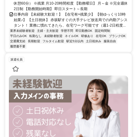
休憩60分） ※残業 月10-20時間程度 【勤務曜日】 月～金 ※完全週休
2日制 【勤務開始時期】 即日スタート～長期
仕事内容 【未経験大歓迎！】 【在宅有×残業少】 【朝ゆっくり10時
始業♪】 【土日祝休】 赤坂駅すぐの大手テレビ放送局での内勤アシス
タント！ 業務に慣れてきたら、在宅ワーク可能です（週1-2日程度...
業界未経験者歓迎
主婦・主夫歓迎
学歴不問
即日勤務OK
固定時間制
平日のみOK
転勤なし
未経験者歓迎
ネイルOK
研修あり
在宅OK
ブランクOK
交通費支給
長期歓迎
フルタイム歓迎
駅近5分以内
土日祝休み
服装自由
履歴書不要
派遣社員