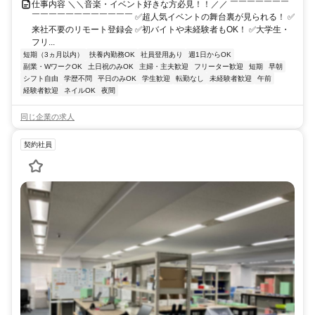
仕事内容 ＼＼音楽・イベント好きな方必見！！／／ ￣￣￣￣￣￣￣
￣￣￣￣￣￣￣￣￣￣￣￣ ✅超人気イベントの舞台裏が見られる！ ✅
来社不要のリモート登録会 ✅初バイトや未経験者もOK！ ✅大学生・
フリ...
短期（3ヵ月以内）
扶養内勤務OK
社員登用あり
週1日からOK
副業・WワークOK
土日祝のみOK
主婦・主夫歓迎
フリーター歓迎
短期
早朝
シフト自由
学歴不問
平日のみOK
学生歓迎
転勤なし
未経験者歓迎
午前
経験者歓迎
ネイルOK
夜間
同じ企業の求人
契約社員