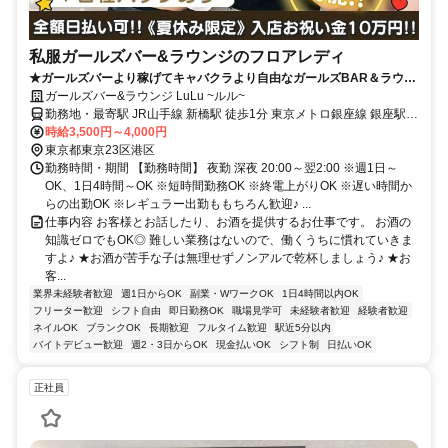
私服ガールズバー&ラウンジのフロアレディ
★ガールズバーより稼げてキャバクラより自由なガールズBAR＆ラウン
ジ★お店見学＆体験入店・毎日実施中♪
ガールズバー&ラウンジ LuLu ~ルル~
勤務地・最寄駅 JR山手線 新橋駅 徒歩1分 東京メトロ銀座線 銀座駅
徒歩12分 都営三田線 内幸町駅 徒歩3分
時給3,500円～4,000円
東京都東京23区港区
勤務時間・期間 【勤務時間】 夜勤 深夜 20:00～翌2:00 ※週1日～
OK、1日4時間～OK ※短時間勤務OK ※終電上がりOK ※遅い時間か
らの出勤OK ※レギュラー出勤ももちろん歓迎♪ ...
仕事内容 お客様とお話したり、お酒を提供するお仕事です。 お酒の
知識ゼロでもOK◎ 難しい業務はないので、働くうちに慣れていきま
すよ♪ ★お酒が苦手な子は無理せずノンアルで乾杯しましょう♪ ★お
客...
業界未経験者歓迎
週1日からOK
副業・WワークOK
1日4時間以内OK
フリーター歓迎
シフト自由
即日勤務OK
職場見学可
未経験者歓迎
経験者歓迎
ネイルOK
ブランクOK
長期歓迎
フルタイム歓迎
駅近5分以内
バイトデビュー歓迎
週2・3日からOK
現金払いOK
シフト制
日払いOK
正社員