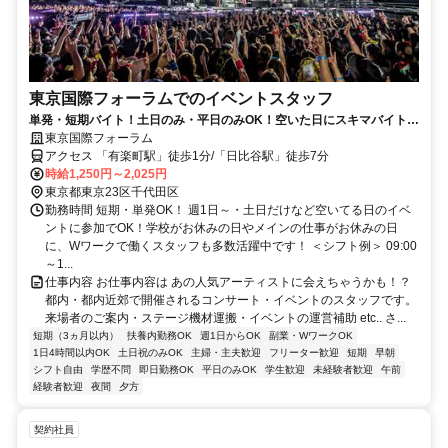
東京国際フォーラムでのイベントスタッフ
単発・短期バイト！土日のみ・平日のみOK！空いた日にスキマバイト！
未経験歓迎！髪色・髪型・ネイルOK
東京国際フォーラム
アクセス 「有楽町駅」徒歩1分/「日比谷駅」徒歩7分
時給1,250円～2,025円
東京都東京23区千代田区
勤務時間 短期・単発OK！ 週1日～・土日だけなど空いてる日のイベ
ントに参加でOK！学校がお休みの日やメインの仕事がお休みの日
に、Wワークで働くスタッフも多数活躍中です！ ＜シフト例＞ 09:00
～1...
仕事内容 お仕事内容は あの人気アーティストに会えちゃうかも！？
都内・都内近郊で開催されるコンサート・イベントのスタッフです。
来場者のご案内・ステージ機材運搬・イベントの運営補助 etc.. さ...
短期（3ヵ月以内）
扶養内勤務OK
週1日からOK
副業・WワークOK
1日4時間以内OK
土日祝のみOK
主婦・主夫歓迎
フリーター歓迎
短期
早朝
シフト自由
学歴不問
即日勤務OK
平日のみOK
学生歓迎
未経験者歓迎
午前
経験者歓迎
夜間
夕方
契約社員