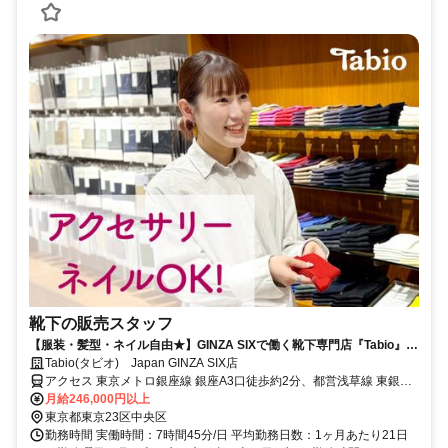
靴下の販売スタッフ
【服装・髪型・ネイル自由★】GINZA SIXで働く靴下専門店『Tabio』販
売スタッフ◆個人ノルマなし・年2回賞与＆社割有
Tabio(タビオ) Japan GINZA SIX店
アクセス 東京メトロ銀座線 銀座A3口徒歩約2分、都営浅草線 東銀座
A1口徒歩約4分、東京メトロ日比谷線 日比谷A0口徒歩約7分
月給246,000円以上
東京都東京23区中央区
勤務時間 実働時間：7時間45分/日 平均勤務日数：1ヶ月あたり21日