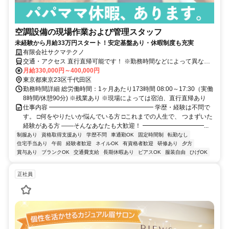
空調設備の現場作業および管理スタッフ
未経験から月給33万円スタート！安定基盤あり・休暇制度も充実
有限会社サクマテクノ
交通・アクセス 直行直帰可能です！ ※勤務時間などによって異なる
場合もございます。
月給330,000円～400,000円
東京都東京23区千代田区
勤務時間詳細 総労働時間：1ヶ月あたり173時間 08:00～17:30（実働
8時間/休憩90分) ※残業あり ※現場によっては宿泊、直行直帰あり
仕事内容 ━━━━━━━━━━━━━━━━━ 学歴・経験は不問で
す。 □何をやりたいか悩んでいる方 □これまでの人生で、 つまずいた
経験がある方 ――そんなあなたも大歓迎！ ━━━━━━━━━━...
制服あり
資格取得支援あり
学歴不問
車通勤OK
固定時間制
転勤なし
住宅手当あり
午前
経験者歓迎
ネイルOK
有資格者歓迎
研修あり
夕方
賞与あり
ブランクOK
交通費支給
長期休暇あり
ピアスOK
服装自由
ひげOK
正社員