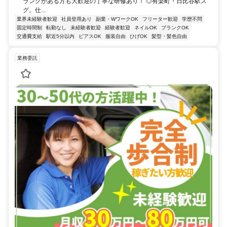
ランクがある方も大歓迎の丁寧な研修あり！ ◎有楽町・日比谷駅ス
グ。仕...
業界未経験者歓迎
社員登用あり
副業・WワークOK
フリーター歓迎
学歴不問
固定時間制
転勤なし
未経験者歓迎
経験者歓迎
ネイルOK
ブランクOK
交通費支給
駅近5分以内
ピアスOK
服装自由
ひげOK
髪型・髪色自由
業務委託