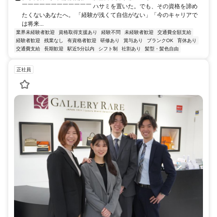
￣￣￣￣￣￣￣￣￣￣￣￣ ハサミを置いた。でも、その資格を諦め
たくないあなたへ。 「経験が浅くて自信がない」「今のキャリアで
は将来...
業界未経験者歓迎
資格取得支援あり
経験不問
未経験者歓迎
交通費全額支給
経験者歓迎
残業なし
有資格者歓迎
研修あり
賞与あり
ブランクOK
育休あり
交通費支給
長期歓迎
駅近5分以内
シフト制
社割あり
髪型・髪色自由
正社員