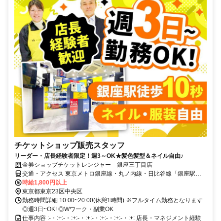
チケットショップ販売スタッフ
リーダー・店長経験者限定！週3～OK★髪色髪型＆ネイル自由♪
金券ショップチケットレンジャー 銀座三丁目店
交通・アクセス 東京メトロ銀座線・丸ノ内線・日比谷線「銀座駅」
C8出口：徒歩10秒／JR有楽町駅 中央口 銀座方面：徒歩5分／東京メ
時給1,800円以上
トロ有楽町線「有楽町駅」D８出口 銀座方面：徒歩5分
東京都東京23区中央区
勤務時間詳細 10:00~20:00(休憩1時間) ※フルタイム勤務となります
◎週3日~OK! ◎Wワーク・副業OK
仕事内容 :-・:+:-・:+:-・:+:-・:+:-・:+:-・:+: 店長・マネジメント経験