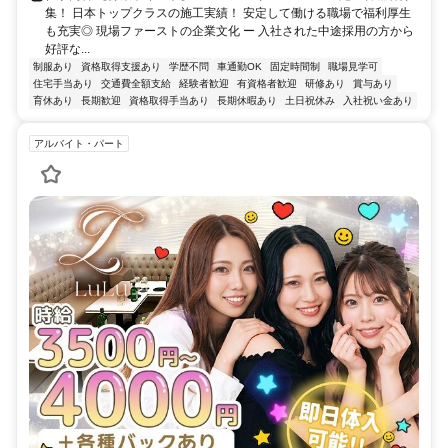
集！ 日本トップクラスの施工実績！ 安定して働ける職場で福利厚生
も充実◎ 現場ファーストの企業文化 ー 入社された中途採用の方から
好評な...
制服あり
資格取得支援あり
学歴不問
車通勤OK
固定時間制
職場見学可
住宅手当あり
交通費全額支給
経験者歓迎
有資格者歓迎
研修あり
賞与あり
育休あり
長期歓迎
資格取得手当あり
長期休暇あり
土日祝休み
入社祝い金あり
アルバイト・パート