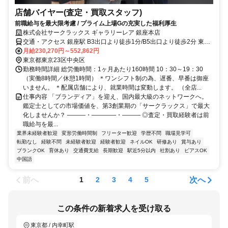
店舗バイヤー(査定・買取スタッフ)
前職給与を最大限考慮 / プライム上場Gの充実した福利厚生
株式会社サークラックス ギャラリーレア 銀座本店
交通・アクセス 銀座駅 B3出口より徒歩1分/B5出口より徒歩2分 東銀
座駅 A1出口より徒歩3分
月給230,270円～552,862円
東京都東京23区中央区
勤務時間詳細 総労働時間：1ヶ月あたり160時間 10：30～19：30
（実働8時間／休憩1時間） ＊ワンシフト制の為、遅番、早番は御座
いません。 ＊配属店舗により、就業時間は変動します。 （全店...
仕事内容 「ブランディア」を迎え、国内最大級のネットワークへ。
鑑定士としての市場価値を、第3創業期の「サークラックス」で最大
化しませんか？ ―――・――――・――― ◎査定・買取経験者は前
職給与を最...
業界未経験者歓迎
変形労働時間制
フリーター歓迎
学歴不問
職場見学可
転勤なし
経験不問
未経験者歓迎
経験者歓迎
ネイルOK
研修あり
賞与あり
ブランクOK
育休あり
交通費支給
長期歓迎
駅近5分以内
社割あり
ピアスOK
中国語
前へ
次へ
1
2
3
4
5
この条件の新着求人を受け取る
東京都 / 内幸町駅