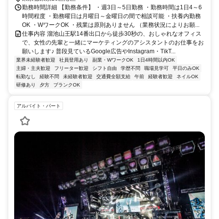
勤務時間詳細 【勤務条件】 ・週3日～5日勤務 ・勤務時間は1日4～6
時間程度 ・勤務曜日は月曜日～金曜日の間で相談可能 ・扶養内勤務
OK ・WワークOK ・残業は原則ありません （業務状況によりお願...
仕事内容 溜池山王駅14番出口から徒歩30秒の、おしゃれなオフィス
で、女性の先輩と一緒にマーケティングのアシスタントのお仕事をお
願いします♪ 普段見ているGoogle広告やInstagram・TikT...
業界未経験者歓迎
社員登用あり
副業・WワークOK
1日4時間以内OK
主婦・主夫歓迎
フリーター歓迎
シフト自由
学歴不問
職場見学可
平日のみOK
転勤なし
経験不問
未経験者歓迎
交通費全額支給
午前
経験者歓迎
ネイルOK
研修あり
夕方
ブランクOK
アルバイト・パート