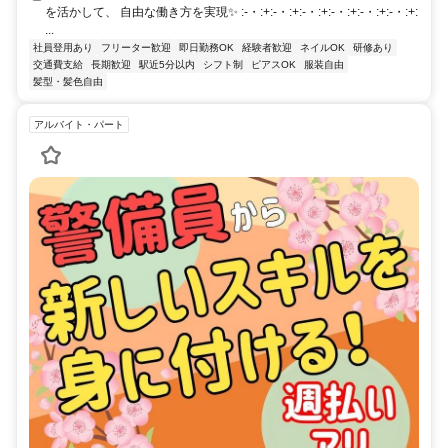
を活かして、 自由な働き方を実現✨ :-・:+:-・:+:-・:+:-・:+:-・:+:-・:+:
...
社員登用あり
フリーター歓迎
即日勤務OK
経験者歓迎
ネイルOK
研修あり
交通費支給
長期歓迎
駅近5分以内
シフト制
ピアスOK
服装自由
髪型・髪色自由
アルバイト・パート