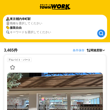
東京都
東京都
内幸町駅
内幸町駅
職種を選択してください
服装自由
服装自由
キーワードを選択してください
3,465件
条件保存
関連度順
アルバイト・パート