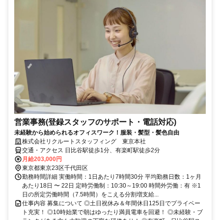
営業事務(登録スタッフのサポート・電話対応)
未経験から始められるオフィスワーク！服装・髪型・髪色自由
株式会社リクルートスタッフィング 東京本社
交通・アクセス 日比谷駅徒歩1分、有楽町駅徒歩2分
月給203,000円
東京都東京23区千代田区
勤務時間詳細 実働時間：1日あたり7時間30分 平均勤務日数：1ヶ月
あたり18日 〜 22日 定時労働制：10:30～19:00 時間外労働：有 ※1
日の所定労働時間（7.5時間）をこえる分割増支給...
仕事内容 募集について ◎土日祝休み＆年間休日125日でプライベー
ト充実！ ◎10時始業で朝はゆったり満員電車を回避！ ◎未経験・ブ