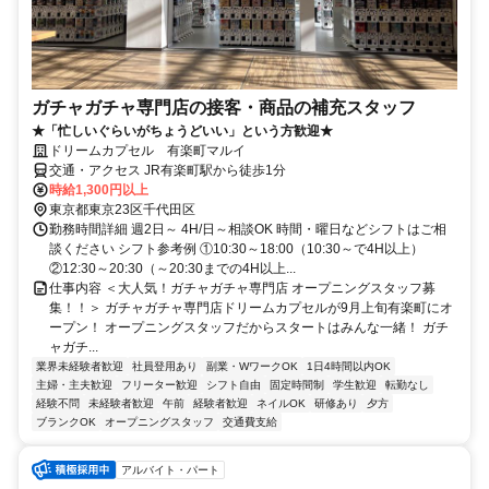
ガチャガチャ専門店の接客・商品の補充スタッフ
★「忙しいぐらいがちょうどいい」という方歓迎★
ドリームカプセル 有楽町マルイ
交通・アクセス JR有楽町駅から徒歩1分
時給1,300円以上
東京都東京23区千代田区
勤務時間詳細 週2日～ 4H/日～相談OK 時間・曜日などシフトはご相
談ください シフト参考例 ①10:30～18:00（10:30～で4H以上）
②12:30～20:30（～20:30までの4H以上...
仕事内容 ＜大人気！ガチャガチャ専門店 オープニングスタッフ募
集！！＞ ガチャガチャ専門店ドリームカプセルが9月上旬有楽町にオ
ープン！ オープニングスタッフだからスタートはみんな一緒！ ガチ
ャガチ...
業界未経験者歓迎
社員登用あり
副業・WワークOK
1日4時間以内OK
主婦・主夫歓迎
フリーター歓迎
シフト自由
固定時間制
学生歓迎
転勤なし
経験不問
未経験者歓迎
午前
経験者歓迎
ネイルOK
研修あり
夕方
ブランクOK
オープニングスタッフ
交通費支給
アルバイト・パート