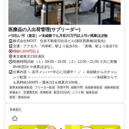
医療品の入出荷管理(サブリーダー)
✅日払い可（規定）✅未経験でも月収25万円以上可✅残業ほぼ無
株式会社MOST 住友不動産日比谷ビル(港区西新橋/請負先)
交通・アクセス 「内幸町」駅より徒歩3分、「新橋」駅より徒歩7分
時給1,600円以上
東京都東京23区港区
勤務時間詳細 （１）09:00～18:00 （２）12:00～21:00 ※共に実働
8h/休憩1h ※残業ほぼなし
仕事内容 ＼ 若手メンバー中心に活躍中！ ／ ＜ 未経験からのチャレ
ンジ歓迎 ＞ -・-・-・-・-・-・-・-・-・-・-・-・-・- ✅未経験からで
も高時給1600円 ✅週休2日＆残業月10h程...
業界未経験者歓迎
フリーター歓迎
学歴不問
経験不問
未経験者歓迎
経験者歓迎
研修あり
交通費支給
長期歓迎
駅近5分以内
シフト制
服装自由
髪型・髪色自由
業務委託