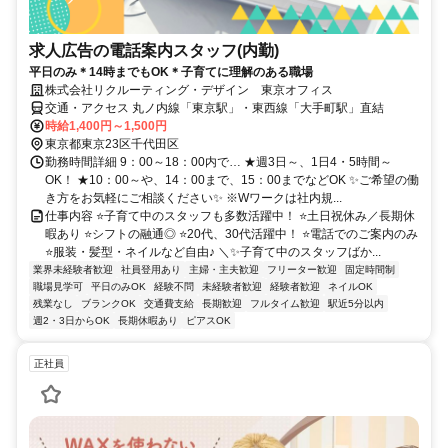
求人広告の電話案内スタッフ(内勤)
平日のみ＊14時までもOK＊子育てに理解のある職場
株式会社リクルーティング・デザイン 東京オフィス
交通・アクセス 丸ノ内線「東京駅」・東西線「大手町駅」直結
時給1,400円～1,500円
東京都東京23区千代田区
勤務時間詳細 9：00～18：00内で… ★週3日～、1日4・5時間～
OK！ ★10：00～や、14：00まで、15：00までなどOK ✨ご希望の働
き方をお気軽にご相談ください✨ ※Wワークは社内規...
仕事内容 ⭐子育て中のスタッフも多数活躍中！ ⭐土日祝休み／長期休
暇あり ⭐シフトの融通◎ ⭐20代、30代活躍中！ ⭐電話でのご案内のみ
⭐服装・髪型・ネイルなど自由♪ ＼✨子育て中のスタッフばか...
業界未経験者歓迎
社員登用あり
主婦・主夫歓迎
フリーター歓迎
固定時間制
職場見学可
平日のみOK
経験不問
未経験者歓迎
経験者歓迎
ネイルOK
残業なし
ブランクOK
交通費支給
長期歓迎
フルタイム歓迎
駅近5分以内
週2・3日からOK
長期休暇あり
ピアスOK
正社員