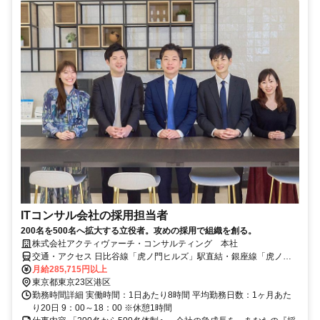
ITコンサル会社の採用担当者
200名を500名へ拡大する立役者。攻めの採用で組織を創る。
株式会社アクティヴァーチ・コンサルティング 本社
交通・アクセス 日比谷線「虎ノ門ヒルズ」駅直結・銀座線「虎ノ
門」駅
月給285,715円以上
東京都東京23区港区
勤務時間詳細 実働時間：1日あたり8時間 平均勤務日数：1ヶ月あた
り20日 9：00～18：00 ※休憩1時間