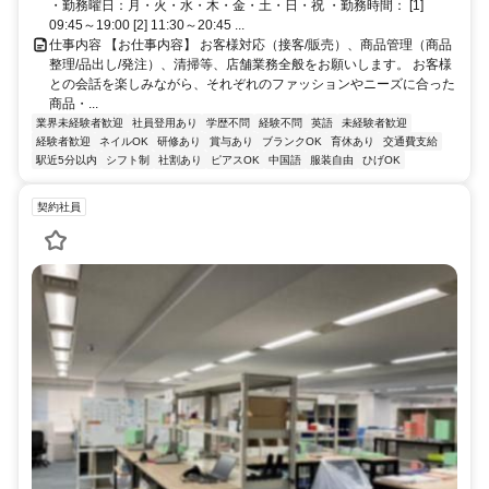
・勤務曜日：月・火・水・木・金・土・日・祝 ・勤務時間： [1]
09:45～19:00 [2] 11:30～20:45 ...
仕事内容 【お仕事内容】 お客様対応（接客/販売）、商品管理（商品
整理/品出し/発注）、清掃等、店舗業務全般をお願いします。 お客様
との会話を楽しみながら、それぞれのファッションやニーズに合った
商品・...
業界未経験者歓迎
社員登用あり
学歴不問
経験不問
英語
未経験者歓迎
経験者歓迎
ネイルOK
研修あり
賞与あり
ブランクOK
育休あり
交通費支給
駅近5分以内
シフト制
社割あり
ピアスOK
中国語
服装自由
ひげOK
契約社員