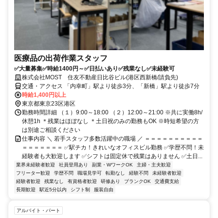
医療品の出荷作業スタッフ
✅大量募集✅時給1400円～✅日払いあり✅残業なし✅未経験可
株式会社MOST 住友不動産日比谷ビル(港区西新橋/請負先)
交通・アクセス 「内幸町」駅より徒歩3分、「新橋」駅より徒歩7分
時給1,400円以上
東京都東京23区港区
勤務時間詳細 （１）9:00～18:00 （２）12:00～21:00 ※共に実働8h/
休憩1h ＊残業はほぼなし ＊土日祝のみの勤務もOK ※時短希望の方
は別途ご相談ください
仕事内容 ＼ 若手スタッフ多数活躍中の職場 ／ ＝＝＝＝＝＝＝＝＝＝
＝＝＝＝＝＝＝ ✅駅チカ！きれいなオフィスビル勤務 ✅学歴不問！未
経験者も大歓迎します ✅シフトは固定休で残業はありません ✅土日...
業界未経験者歓迎
社員登用あり
副業・WワークOK
主婦・主夫歓迎
フリーター歓迎
学歴不問
職場見学可
転勤なし
経験不問
未経験者歓迎
経験者歓迎
残業なし
有資格者歓迎
研修あり
ブランクOK
交通費支給
長期歓迎
駅近5分以内
シフト制
服装自由
アルバイト・パート