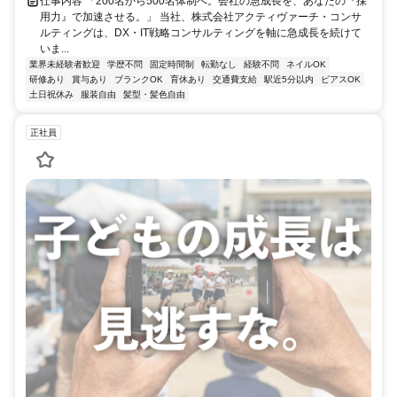
仕事内容 「200名から500名体制へ。会社の急成長を、あなたの『採
用力』で加速させる。」 当社、株式会社アクティヴァーチ・コンサ
ルティングは、DX・IT戦略コンサルティングを軸に急成長を続けて
いま...
業界未経験者歓迎
学歴不問
固定時間制
転勤なし
経験不問
ネイルOK
研修あり
賞与あり
ブランクOK
育休あり
交通費支給
駅近5分以内
ピアスOK
土日祝休み
服装自由
髪型・髪色自由
正社員