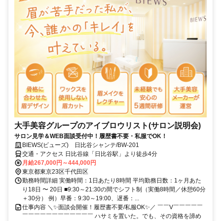
大手美容グループのアイブロウリスト(サロン説明会)
サロン見学＆WEB面談受付中！履歴書不要・私服でOK！
BIEWS(ビューズ) 日比谷シャンテ/BW-201
交通・アクセス 日比谷線「日比谷駅」より徒歩4分
月給267,000円～444,000円
東京都東京23区千代田区
勤務時間詳細 実働時間：1日あたり8時間 平均勤務日数：1ヶ月あた
り18日 〜 20日 ■9:30～21:30の間でシフト制（実働8時間／休憩60分
＋30分） 例）早番：9:30～19:00、遅番：...
仕事内容 ＼✨面談会開催！履歴書不要/私服OK✨／ ￣￣V￣￣￣￣￣
￣￣￣￣￣￣￣￣￣￣￣￣ ハサミを置いた。でも、その資格を諦め