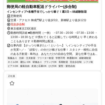
郵便局の軽自動車配送ドライバー(歩合制)
インセンティブ×各種手当でしっかり稼ぐ！週3日～/未経験歓迎
芝郵便局
交通・アクセス 御成門駅より徒歩5分、新橋駅より徒歩12分
完全歩合制
東京都東京23区港区
勤務時間詳細 ■勤務時間（一例） ・07:30～20:00 ・07:30～13:00 ・
13:00～18:30 など ※慣れてくると記載している時間より 早く終わる
こともあります ※勤務時間は配送...
仕事内容 【がっつり稼ぎたい！というへ】 ＼インセンティブや手当
が充実✨／ - 「頑張り」の分だけ稼げる仕事！ スタミナ・根性に自信
のある方歓迎 - 車内は、あなただけの自由な空間。 楽な仕事ではあ...
制服あり
主婦・主夫歓迎
フリーター歓迎
学歴不問
車通勤OK
経験者歓迎
ネイルOK
週払いOK
研修あり
ブランクOK
長期歓迎
完全歩合制
シフト制
ピアスOK
服装自由
友達と応募OK
ひげOK
髪型・髪色自由
正社員