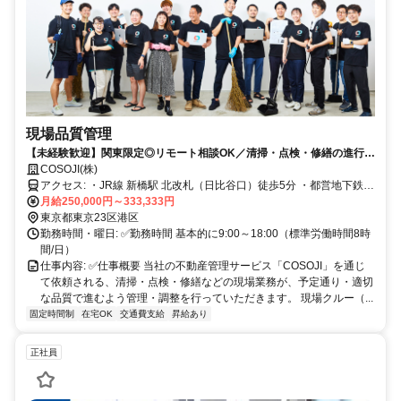
現場品質管理
【未経験歓迎】関東限定◎リモート相談OK／清掃・点検・修繕の進行管
理を担うサポートスタッフ
COSOJI(株)
アクセス: ・JR線 新橋駅 北改札（日比谷口）徒歩5分 ・都営地下鉄三
田線 内幸町駅 A5番出口 徒歩2分 ・都営三田線 日比谷駅 A13番出口
月給250,000円～333,333円
徒歩8分
東京都東京23区港区
勤務時間・曜日: ✅勤務時間 基本的に9:00～18:00（標準労働時間8時
間/日）
仕事内容: ✅仕事概要 当社の不動産管理サービス「COSOJI」を通じ
て依頼される、清掃・点検・修繕などの現場業務が、予定通り・適切
な品質で進むよう管理・調整を行っていただきます。 現場クルー（...
固定時間制
在宅OK
交通費支給
昇給あり
正社員