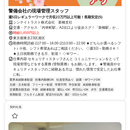
警備会社の現場管理スタッフ
週5日レギュラーワークで月収23万円以上可能！長期安定(5)
シンテイトラスト株式会社 新橋支社
交通・アクセス 「内幸町駅」A2出口より徒歩スグ！「新橋駅」から
徒歩3分
時給1,450円以上
東京都東京23区港区
勤務時間詳細 (1)7:00～16:00 (2)13:00～22:00 ★どちらか選べるシフ
ト♪ ※他、シフト希望あればご相談ください。 ◇週3日～勤務ＯＫ！
★土日祝勤務できる方、歓迎！ ◇Ｗワー...
仕事内容 セキュリティスタッフさんと コミュニケーションをとって
現場管理などをする業務 (管制業務）をお願いします。 ★警備員やセ
キュリティスタッフのご経験ある方は、慣れた環境で安定したお仕事
に転...
業界未経験者歓迎
扶養内勤務OK
社員登用あり
副業・WワークOK
主婦・主夫歓迎
フリーター歓迎
学歴不問
学生歓迎
未経験者歓迎
交通費全額支給
午前
経験者歓迎
週払いOK
即日払いOK
夕方
交通費支給
長期歓迎
フルタイム歓迎
駅近5分以内
週2・3日からOK
契約社員