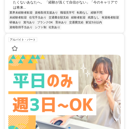
たくないあなたへ。 「経験が浅くて自信がない」「今のキャリアで
は将来...
業界未経験者歓迎
資格取得支援あり
職場見学可
転勤なし
経験不問
未経験者歓迎
住宅手当あり
交通費全額支給
経験者歓迎
残業なし
有資格者歓迎
研修あり
賞与あり
ブランクOK
育休あり
交通費支給
駅近5分以内
資格取得手当あり
シフト制
社割あり
アルバイト・パート