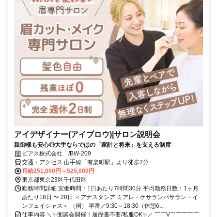
アイデザイナー(アイブロウ)|サロン説明会
親御様も安心◎大手ならではの「家計と将来」を支える制度
ピアス株式会社 /BW-209
交通・アクセス 山手線「有楽町駅」より徒歩2分
月給251,000円～525,000円
東京都東京23区千代田区
勤務時間詳細 実働時間：1日あたり7時間30分 平均勤務日数：1ヶ月
あたり18日 〜 20日 ＜アナスタシア ミアレ・ケサランパサラン・イ
ンフェイシャス＞ （例） 早番／9:30～18:30（休憩6...
仕事内容 ＼✨面談会開催！履歴書不要/私服OK✨／ ￣￣V￣￣￣￣￣