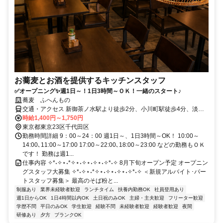
お蕎麦とお酒を提供するキッチンスタッフ
✅オープニング✨週1日～！1日3時間～ＯＫ！一緒のスタート♪
蕎麦 ふへんもの
交通・アクセス 新御茶ノ水駅より徒歩2分、小川町駅徒歩4分、淡路
町駅徒歩6分
時給1,400円～1,750円
東京都東京23区千代田区
勤務時間詳細 9：00～24：00 週1日～、1日3時間～OK！ 10:00～
14:00､11:00～17:00 17:00～22:00､18:00～23:00 などの勤務もＯＫ
です！ 勤務は週1...
仕事内容 ✧*˖✧⋆˖*✧⋆˖✧⋆˖✧⋆˖✧*˖✧ 8月下旬オープン予定 オープニン
グスタッフ大募集 ✧*˖✧⋆˖*✧⋆˖✧⋆˖✧⋆˖✧*˖✧ ＜新規アルバイト･パー
トスタッフ募集＞ 最高のそば粉と...
制服あり
業界未経験者歓迎
ランチタイム
扶養内勤務OK
社員登用あり
週1日からOK
1日4時間以内OK
土日祝のみOK
主婦・主夫歓迎
フリーター歓迎
学歴不問
平日のみOK
学生歓迎
経験不問
未経験者歓迎
経験者歓迎
夜間
研修あり
夕方
ブランクOK