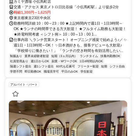
カミヤ酒場 小伝馬町店
交通・アクセス 東京メトロ日比谷線「小伝馬町駅」より徒歩2分
時給1,300円～1,625円
東京都東京23区中央区
勤務時間詳細 10：00～23：00 ★上記時間内で週1日・1日3時間～
OK ★ランチの時間帯できる方大歓迎！ ★フルタイム勤務も大歓迎！
★終電時間考慮 ＜シフト例＞ 10：00～13：00 1...
仕事内容 ＼ランチ営業スタート！ オープニング感覚で始めよう♪／ ✨
週1日・1日3時間～OK！ ✨日本酒好きも、接客デビューも大歓迎♪
「学校帰りに働きたい！」 「ランチの空き時間を有効活用したい...
制服あり
業界未経験者歓迎
短期（3ヵ月以内）
ランチタイム
扶養内勤務OK
社員登用あり
週1日からOK
副業・WワークOK
1日4時間以内OK
隔週シフト提出
週1シフト提出
60代も応募可
フリーター歓迎
短期
シフト自由
学歴不問
即日勤務OK
職場見学可
平日のみOK
学生歓迎
アルバイト・パート