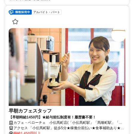
アルバイト・パート
早朝カフェスタッフ
【早朝時給1450円】★給与前払制度有！履歴書不要！
カフェ・ベローチェ 小伝馬町店(「小伝馬町駅」「馬喰町駅」「馬
喰横山駅」徒歩2分)
アクセス 「小伝馬町駅」徒歩5分★稼働分前払い★食事補助あり★友
達紹介制度あり
時給1,450円以上