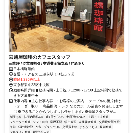
宮越屋珈琲のカフェスタッフ
三越6F / 従業員割引 / 交通費全額支給 / 昇給あり
日本橋珈琲館
交通・アクセス 三越前駅より徒歩２分
時給1,330円以上
東京都東京23区中央区
勤務時間詳細 ◼︎勤務時間 - 土日祝 ▷12:00〜17:00 上記時間で勤務で
きる方募集中★
仕事内容 ◼︎主な仕事内容 - ・お客様のご案内 ・テーブルの後片付け
・オーダー取り ・商品提供 ・レジ などのホール業務をお任せします
〇 ※できることから少しずつお任せします♪ ※先輩スタッフが...
制服あり
扶養内勤務OK
週1日からOK
土日祝のみOK
主婦・主夫歓迎
フリーター歓迎
シフト自由
学歴不問
学生歓迎
未経験者歓迎
交通費全額支給
午前
経験者歓迎
夕方
ブランクOK
交通費支給
まかないあり
長期歓迎
フルタイム歓迎
駅近5分以内