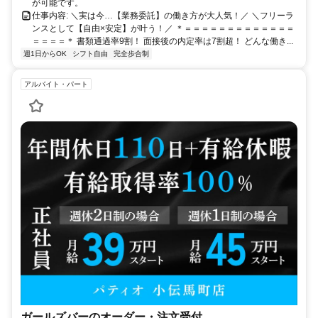
が可能です。
仕事内容: ＼実は今…【業務委託】の働き方が大人気！／ ＼フリーラ
ンスとして【自由×安定】が叶う！／ ＊＝＝＝＝＝＝＝＝＝＝＝＝＝
＝＝＝＝＊ 書類通過率9割！ 面接後の内定率は7割超！ どんな働き...
週1日からOK
シフト自由
完全歩合制
アルバイト・パート
ガールズバーのオーダー・注文受付