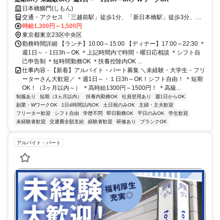
日本橋鰤門(しもん)
交通・アクセス 「三越前駅」徒歩1分、「新日本橋駅」徒歩3分、
「日本橋駅」徒歩6分
時給1,300円～1,500円
東京都東京23区中央区
勤務時間詳細 【ランチ】10:00～15:00 【ディナー】17:00～22:30 ＊
週1日～・1日3h～OK ＊上記時間内で時間・曜日応相談 ＊シフト自
己申告制 ＊短時間勤務OK ＊扶養控除内OK ...
仕事内容 - 【新着】アルバイト・パート募集 ＼未経験・大学生・フリ
ーターさん大歓迎／ ＊週1日～・１日3h～OK！シフト自由！ ＊短期
OK！（3ヶ月以内～） ＊高時給1300円～1500円！ ＊高級...
制服あり
短期（3ヵ月以内）
扶養内勤務OK
社員登用あり
週1日からOK
副業・WワークOK
1日4時間以内OK
土日祝のみOK
主婦・主夫歓迎
フリーター歓迎
シフト自由
学歴不問
即日勤務OK
平日のみOK
学生歓迎
未経験者歓迎
交通費全額支給
経験者歓迎
研修あり
ブランクOK
アルバイト・パート