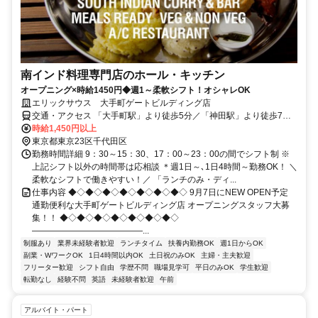
南インド料理専門店のホール・キッチン
オープニング×時給1450円◆週1～柔軟シフト！オシャレOK
エリックサウス 大手町ゲートビルディング店
交通・アクセス 「大手町駅」より徒歩5分／「神田駅」より徒歩7分
／「東京駅」より徒歩13分
時給1,450円以上
東京都東京23区千代田区
勤務時間詳細 9：30～15：30、17：00～23：00の間でシフト制 ※
上記シフト以外の時間帯は応相談 ＊週1日～､1日4時間～勤務OK！ ＼
柔軟なシフトで働きやすい！／ 「ランチのみ・ディ...
仕事内容 ◆◇◆◇◆◇◆◇◆◇◆◇◆◇ 9月7日にNEW OPEN予定
通勤便利な大手町ゲートビルディング店 オープニングスタッフ大募
集！！ ◆◇◆◇◆◇◆◇◆◇◆◇◆◇
―――――――――――――...
制服あり
業界未経験者歓迎
ランチタイム
扶養内勤務OK
週1日からOK
副業・WワークOK
1日4時間以内OK
土日祝のみOK
主婦・主夫歓迎
フリーター歓迎
シフト自由
学歴不問
職場見学可
平日のみOK
学生歓迎
転勤なし
経験不問
英語
未経験者歓迎
午前
アルバイト・パート