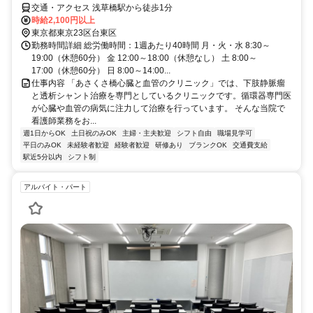
交通・アクセス 浅草橋駅から徒歩1分
時給2,100円以上
東京都東京23区台東区
勤務時間詳細 総労働時間：1週あたり40時間 月・火・水 8:30～
19:00（休憩60分） 金 12:00～18:00（休憩なし） 土 8:00～
17:00（休憩60分） 日 8:00～14:00...
仕事内容 「あさくさ橋心臓と血管のクリニック」では、下肢静脈瘤
と透析シャント治療を専門としているクリニックです。循環器専門医
が心臓や血管の病気に注力して治療を行っています。 そんな当院で
看護師業務をお...
週1日からOK
土日祝のみOK
主婦・主夫歓迎
シフト自由
職場見学可
平日のみOK
未経験者歓迎
経験者歓迎
研修あり
ブランクOK
交通費支給
駅近5分以内
シフト制
アルバイト・パート