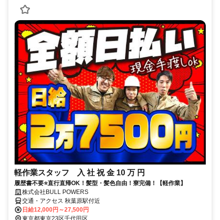
軽作業スタッフ 入 社 祝 金 10 万 円
履歴書不要⭐直行直帰OK！髪型・髪色自由！寮完備！【軽作業】
株式会社BULL POWERS
交通・アクセス 秋葉原駅付近
日給12,000円～27,500円
東京都東京23区千代田区