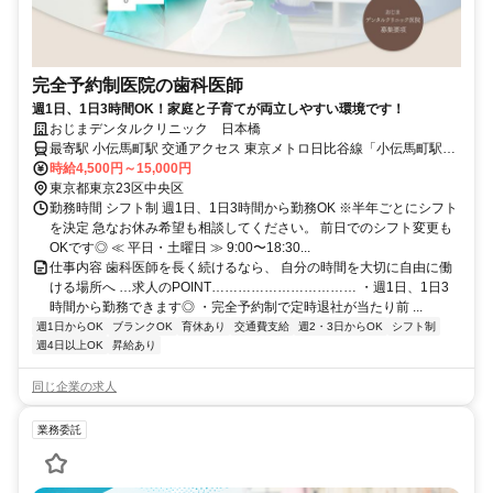
完全予約制医院の歯科医師
週1日、1日3時間OK！家庭と子育てが両立しやすい環境です！
おじまデンタルクリニック 日本橋
最寄駅 小伝馬町駅 交通アクセス 東京メトロ日比谷線「小伝馬町駅」
より徒歩1分
時給4,500円～15,000円
東京都東京23区中央区
勤務時間 シフト制 週1日、1日3時間から勤務OK ※半年ごとにシフト
を決定 急なお休み希望も相談してください。 前日でのシフト変更も
OKです◎ ≪ 平日・土曜日 ≫ 9:00〜18:30...
仕事内容 歯科医師を長く続けるなら、 自分の時間を大切に自由に働
ける場所へ …求人のPOINT…………………………… ・週1日、1日3
時間から勤務できます◎ ・完全予約制で定時退社が当たり前 ...
週1日からOK
ブランクOK
育休あり
交通費支給
週2・3日からOK
シフト制
週4日以上OK
昇給あり
同じ企業の求人
業務委託