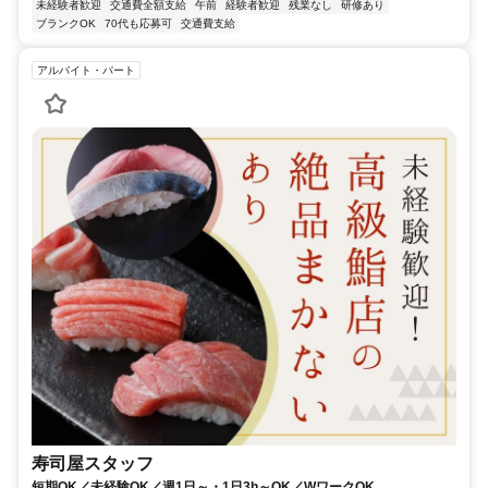
未経験者歓迎
交通費全額支給
午前
経験者歓迎
残業なし
研修あり
ブランクOK
70代も応募可
交通費支給
アルバイト・パート
寿司屋スタッフ
短期OK／未経験OK／週1日～・1日3h～OK／WワークOK