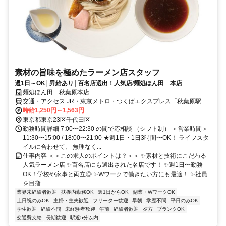
素材の旨味を極めたラーメン店スタッフ
週1日～OK│昇給あり│百名店選出！人気店/麺処ほん田 本店
麺処ほん田 秋葉原本店
交通・アクセス JR・東京メトロ・つくばエクスプレス「秋葉原駅」
中央改札口より徒歩1分
時給1,250円～1,563円
東京都東京23区千代田区
勤務時間詳細 7:00〜22:30 の間で応相談 （シフト制） ＜営業時間＞
11:30〜15:00 / 18:00〜21:00 ★週1日・1日3時間〜OK！ ライフスタ
イルに合わせて、 無理なく...
仕事内容 ＜＜この求人のポイントは？＞＞ ✨素材と技術にこだわる
人気ラーメン店 ✨百名店にも選出された名店です！ ✨週1日〜勤務
OK！学校や家事と両立◎ ✨Wワークで働きたい方にも最適！ ✨社員
を目指...
業界未経験者歓迎
扶養内勤務OK
週1日からOK
副業・WワークOK
土日祝のみOK
主婦・主夫歓迎
フリーター歓迎
早朝
学歴不問
平日のみOK
学生歓迎
経験不問
未経験者歓迎
午前
経験者歓迎
夕方
ブランクOK
交通費支給
長期歓迎
駅近5分以内