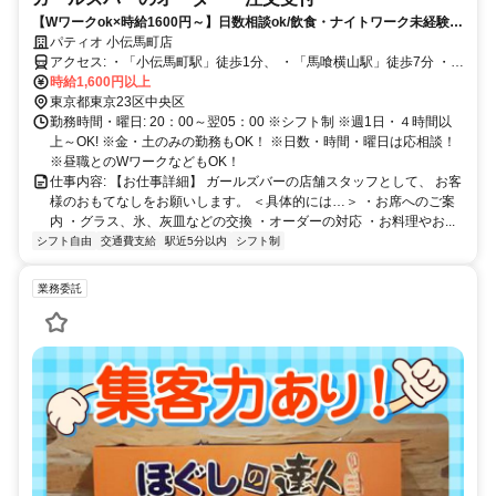
【Wワークok×時給1600円～】日数相談ok/飲食・ナイトワーク未経験
ok/社員も目指せる
パティオ 小伝馬町店
アクセス: ・「小伝馬町駅」徒歩1分、 ・「馬喰横山駅」徒歩7分 ・
「馬喰町駅」徒歩7分 ・「新日本橋駅」徒歩7分 ・「人形町駅」徒歩
時給1,600円以上
7分
東京都東京23区中央区
勤務時間・曜日: 20：00～翌05：00 ※シフト制 ※週1日・４時間以
上～OK! ※金・土のみの勤務もOK！ ※日数・時間・曜日は応相談！
※昼職とのWワークなどもOK！
仕事内容: 【お仕事詳細】 ガールズバーの店舗スタッフとして、 お客
様のおもてなしをお願いします。 ＜具体的には…＞ ・お席へのご案
内 ・グラス、氷、灰皿などの交換 ・オーダーの対応 ・お料理やお...
シフト自由
交通費支給
駅近5分以内
シフト制
業務委託