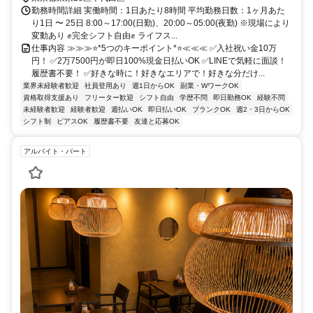
勤務時間詳細 実働時間：1日あたり8時間 平均勤務日数：1ヶ月あた
り1日 〜 25日 8:00～17:00(日勤)、20:00～05:00(夜勤) ※現場により
変動あり ✊完全シフト自由✊ ライフス...
仕事内容 ≫≫≫⭐*5つのキーポイント*⭐≪≪≪ ✅入社祝い金10万
円！ ✅2万7500円が即日100%現金日払いOK ✅LINEで気軽に面談！
履歴書不要！ ✅好きな時に！好きなエリアで！好きな分だけ...
業界未経験者歓迎
社員登用あり
週1日からOK
副業・WワークOK
資格取得支援あり
フリーター歓迎
シフト自由
学歴不問
即日勤務OK
経験不問
未経験者歓迎
経験者歓迎
週払いOK
即日払いOK
ブランクOK
週2・3日からOK
シフト制
ピアスOK
履歴書不要
友達と応募OK
アルバイト・パート