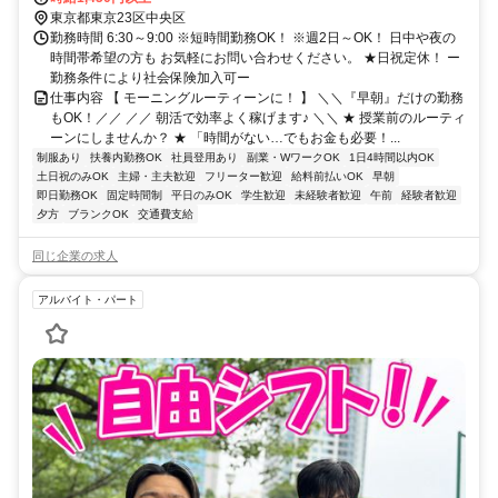
東京都東京23区中央区
勤務時間 6:30～9:00 ※短時間勤務OK！ ※週2日～OK！ 日中や夜の
時間帯希望の方も お気軽にお問い合わせください。 ★日祝定休！ ー
勤務条件により社会保険加入可ー
仕事内容 【 モーニングルーティーンに！ 】 ＼＼『早朝』だけの勤務
もOK！／／ ／／ 朝活で効率よく稼げます♪ ＼＼ ★ 授業前のルーティ
ーンにしませんか？ ★ 「時間がない…でもお金も必要！...
制服あり
扶養内勤務OK
社員登用あり
副業・WワークOK
1日4時間以内OK
土日祝のみOK
主婦・主夫歓迎
フリーター歓迎
給料前払いOK
早朝
即日勤務OK
固定時間制
平日のみOK
学生歓迎
未経験者歓迎
午前
経験者歓迎
夕方
ブランクOK
交通費支給
同じ企業の求人
アルバイト・パート