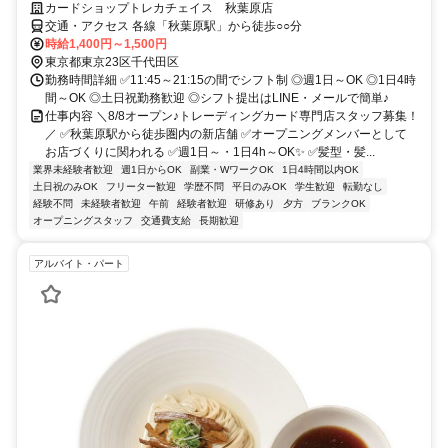
カードショップトレカチェイス 秋葉原店
交通・アクセス 各線「秋葉原駅」から徒歩○○分
時給1,400円～1,500円
東京都東京23区千代田区
勤務時間詳細 ✅11:45～21:15の間でシフト制 ◎週1日～OK ◎1日4時
間～OK ◎土日祝勤務歓迎 ◎シフト提出はLINE・メールで簡単♪
仕事内容 ＼8/8オープン♪トレーディングカード専門店スタッフ募集！
／ ✅秋葉原駅から徒歩圏内の新店舗 ✅オープニングメンバーとして
お店づくりに関われる ✅週1日～・1日4h～OK✨ ✅髪型・髪...
業界未経験者歓迎
週1日からOK
副業・WワークOK
1日4時間以内OK
土日祝のみOK
フリーター歓迎
学歴不問
平日のみOK
学生歓迎
転勤なし
経験不問
未経験者歓迎
午前
経験者歓迎
研修あり
夕方
ブランクOK
オープニングスタッフ
交通費支給
長期歓迎
アルバイト・パート