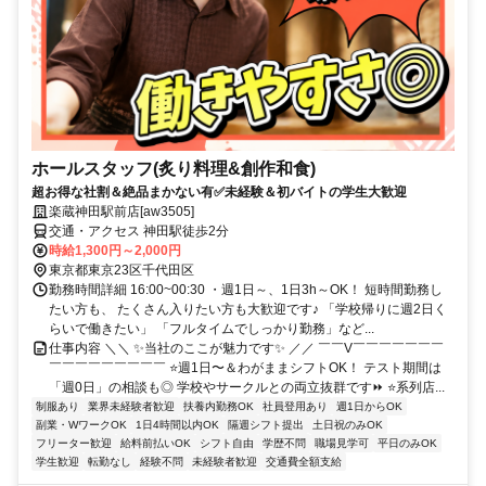
ホールスタッフ(炙り料理&創作和食)
超お得な社割＆絶品まかない有✅未経験＆初バイトの学生大歓迎
楽蔵神田駅前店[aw3505]
交通・アクセス 神田駅徒歩2分
時給1,300円～2,000円
東京都東京23区千代田区
勤務時間詳細 16:00~00:30 ・週1日～、1日3h～OK！ 短時間勤務し
たい方も、 たくさん入りたい方も大歓迎です♪ 「学校帰りに週2日く
らいで働きたい」 「フルタイムでしっかり勤務」など...
仕事内容 ＼＼ ✨当社のここが魅力です✨ ／／ ￣￣V￣￣￣￣￣￣￣
￣￣￣￣￣￣￣￣￣ ⭐週1日〜＆わがままシフトOK！ テスト期間は
「週0日」の相談も◎ 学校やサークルとの両立抜群です⏩ ⭐系列店...
制服あり
業界未経験者歓迎
扶養内勤務OK
社員登用あり
週1日からOK
副業・WワークOK
1日4時間以内OK
隔週シフト提出
土日祝のみOK
フリーター歓迎
給料前払いOK
シフト自由
学歴不問
職場見学可
平日のみOK
学生歓迎
転勤なし
経験不問
未経験者歓迎
交通費全額支給