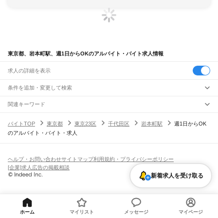
東京都、岩本町駅、週1日からOKのアルバイト・バイト求人情報
求人の詳細を表示
条件を追加・変更して検索
市区町村を追加・変更
関連キーワード
完全在宅ワーク 全国
シール貼り 在宅
現在地周辺
ガチャガチャ
犬カフェ
東京都
駅を追加・変更
バイトTOP
東京都
東京23区
千代田区
岩本町駅
週1日からOK
東京都
すべて
のアルバイト・バイト・求人
東京23区
すべて
職種を追加・変更
JR東海道本線(東京～熱海)
千代田区
中央区
港区
新宿区
文京区
台東区
墨田区
江東区
品川区
目黒区
大田区
東京駅
新橋駅
品川駅
飲食・フードサービス
世田谷区
渋谷区
中野区
杉並区
豊島区
北区
荒川区
板橋区
練馬区
足立区
葛飾区
特徴を追加・変更
飲食・フードサービス
江戸川区
すべて
ヘルプ・お問い合わせ
サイトマップ
利用規約・プライバシーポリシー
JR山手線
ホールスタッフ
キッチンスタッフ
皿洗い・洗い場
精肉・鮮魚加工
給食調理
人気
[企業]求人広告の掲載相談
大崎駅
五反田駅
目黒駅
恵比寿駅
渋谷駅
原宿駅
代々木駅
新宿駅
新大久保駅
八王子市
立川市
武蔵野市
三鷹市
青梅市
府中市
昭島市
調布市
町田市
小金井市
雇用形態を追加・変更
パン屋（ベーカリー）
フードカウンター販売員
バー（BAR）・バーテンダー
日払いOK
高校生歓迎
学生歓迎
深夜の仕事
髪型・髪色自由
ひげOK
ネイルOK
新着求人を受け取る
高田馬場駅
目白駅
池袋駅
大塚駅
巣鴨駅
駒込駅
田端駅
西日暮里駅
日暮里駅
鶯谷駅
小平市
日野市
東村山市
国分寺市
国立市
福生市
狛江市
東大和市
清瀬市
飲食店補助（開店・閉店準備）
飲食店（店長・マネージャー）
ピアスOK
アルバイト・パート
履歴書不要
オープニングスタッフ
留学生・外国人活躍中
上野駅
御徒町駅
秋葉原駅
神田駅
東京駅
有楽町駅
新橋駅
浜松町駅
田町駅
東久留米市
武蔵村山市
多摩市
稲城市
羽村市
あきる野市
西東京市
大島町
利島村
都道府県を変更
営業・販売
勤務期間
正社員
高輪ゲートウェイ駅
品川駅
新島村
神津島村
三宅村
御蔵島村
八丈町
青ヶ島村
小笠原村
西多摩郡
営業・販売
すべて
短期
契約社員
単発・1日OK
長期
期間限定（春夏冬休み等）
JR南武線
営業
テレフォンアポインター（テレアポ）
ルートセールス
コンビニ
シフト
派遣社員
ホーム
マイリスト
メッセージ
マイページ
矢野口駅
稲城長沼駅
南多摩駅
府中本町駅
分倍河原駅
西府駅
谷保駅
矢川駅
西国立駅
フードカウンター販売員
アパレル
家電量販店・携帯販売（携帯ショップ）
土日祝のみOK
業務委託
平日のみOK
週1日からOK
週2・3日からOK
週4日以上OK