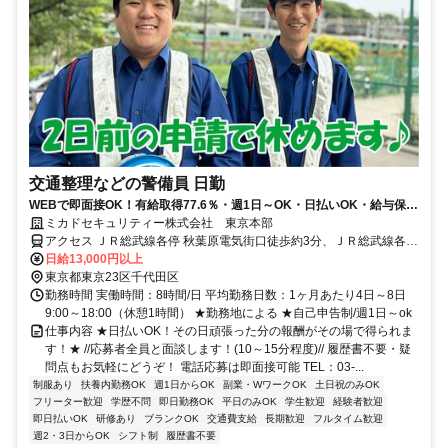
交通整理などの警備員 日勤
WEBで即面接OK！有給取得77.6％・週1日～OK・日払いOK・給与保証
有・履歴書不要
ミカドセキュリティー株式会社 東京本部
アクセス ＪＲ総武線各停 秋葉原電気街口徒歩約3分、ＪＲ総武線各停
秋葉原電気街口徒歩約3分、ＪＲ総武線各停 秋葉原電気街口徒歩約3
日給13,000円以上
分
東京都東京23区千代田区
勤務時間 実働時間：8時間/日 平均勤務日数：1ヶ月あたり4日～8日
9:00～18:00（休憩1時間） ★勤務地による ★自己申告制/週1日～ok
仕事内容 ★日払いOK！その日頑張った分の報酬がその場で得られま
す！★ //応募者全員と面談します！(10～15分程度)// 履歴書不要・疑
問点もお気軽にどうぞ！ 電話応募は即面接可能 TEL：03-...
制服あり
扶養内勤務OK
週1日からOK
副業・WワークOK
土日祝のみOK
フリーター歓迎
学歴不問
即日勤務OK
平日のみOK
学生歓迎
経験者歓迎
即日払いOK
研修あり
ブランクOK
交通費支給
長期歓迎
フルタイム歓迎
週2・3日からOK
シフト制
履歴書不要