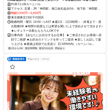
PUB CLUBカーニバル
アクセス: 交通：JR「神田駅」南口改札徒歩0分、地下鉄「神田駅」
徒歩1分 秋葉原・上野・新橋・銀座など 各エリアからもアクセス抜
時給3,500円～6,000円
群！ 神田駅の南口を出てスグの好立地にあるのがCARNIVAL（カー
東京都東京23区千代田区
ニバル）です！
勤務時間・曜日: 19:00～LAST ★週1日・1日3時間～・終電まで・遅
出勤務OK ★時間や頻度などは希望を聞いた上で決めさせて頂きます♪
★レギュラー出勤ももちろんOKです
仕事内容: 【あなたにお任せするお仕事】 ★ご来店されたお客様へ笑
顔でご挨拶 ★お好みのドリンクを作ってご提供 ★楽しくお話して盛
り上げる ★最後は笑顔でお見送り 【CARNIVAL（カーニバル...
週1日からOK
固定時間制
駅近5分以内
昇給あり
アルバイト・パート