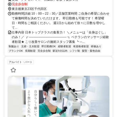
完全歩合制
東京都東京23区千代田区
勤務時間詳細 10：00～22：30／店舗営業時間 ご自身の希望に合わせ
て稼働時間を決めていただけます。 即日勤務も可能です！ 希望曜
日・時間をご相談ください。 週1日から始めて徐々に日数を増やし
て...
仕事内容 日本トップクラスの集客力！ ＼メニューは「全身ほぐし」
のみ！／ ┏ ──────────────── ┓ ベテランのマッサージ経験
者歓迎★ こり改善サロンの施術スタッフ募集 ┗ ─...
制服あり
主婦・主夫歓迎
即日勤務OK
経験者歓迎
有資格者歓迎
研修あり
ブランクOK
長期歓迎
完全歩合制
駅近5分以内
シフト制
髪型・髪色自由
アルバイト・パート