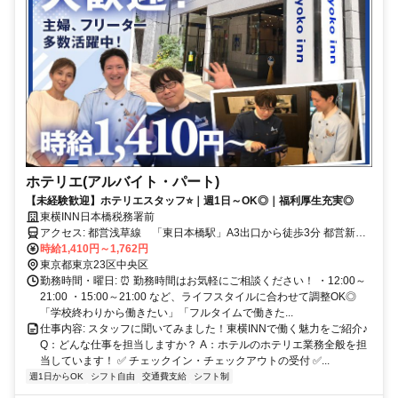
ホテリエ(アルバイト・パート)
【未経験歓迎】ホテリエスタッフ⭐️｜週1日～OK◎｜福利厚生充実◎
東横INN日本橋税務署前
アクセス: 都営浅草線 「東日本橋駅」A3出口から徒歩3分 都営新宿
線 「馬喰横山町駅」A3出口から徒歩3分 JR総武快速線 「馬喰町
時給1,410円～1,762円
駅」1番出口から徒歩5分 東京メトロ日比谷線「小伝馬町駅」1番出口
東京都東京23区中央区
から徒歩5分
勤務時間・曜日: ⏰ 勤務時間はお気軽にご相談ください！ ・12:00～
21:00 ・15:00～21:00 など、ライフスタイルに合わせて調整OK◎
「学校終わりから働きたい」「フルタイムで働きた...
仕事内容: スタッフに聞いてみました！東横INNで働く魅力をご紹介♪
Q：どんな仕事を担当しますか？ A：ホテルのホテリエ業務全般を担
当しています！ ✅ チェックイン・チェックアウトの受付 ✅...
週1日からOK
シフト自由
交通費支給
シフト制