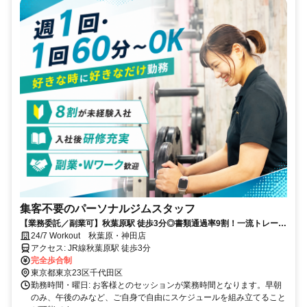
集客不要のパーソナルジムスタッフ
【業務委託／副業可】秋葉原駅 徒歩3分◎書類通過率9割！一流トレーナ
ーによる『最大2ヶ月間の無料研修』でゼロからプロに！
24/7 Workout 秋葉原・神田店
アクセス: JR線秋葉原駅 徒歩3分
完全歩合制
東京都東京23区千代田区
勤務時間・曜日: お客様とのセッションが業務時間となります。早朝
のみ、午後のみなど、ご自身で自由にスケジュールを組み立てること