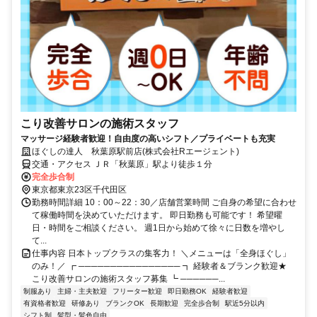
こり改善サロンの施術スタッフ
マッサージ経験者歓迎！自由度の高いシフト／プライベートも充実
ほぐしの達人 秋葉原駅前店(株式会社Rエージェント)
交通・アクセス ＪＲ「秋葉原」駅より徒歩１分
完全歩合制
東京都東京23区千代田区
勤務時間詳細 10：00～22：30／店舗営業時間 ご自身の希望に合わせ
て稼働時間を決めていただけます。 即日勤務も可能です！ 希望曜
日・時間をご相談ください。 週1日から始めて徐々に日数を増やし
て...
仕事内容 日本トップクラスの集客力！ ＼メニューは「全身ほぐし」
のみ！／ ┏ ──────────────── ┓ 経験者＆ブランク歓迎★
こり改善サロンの施術スタッフ募集 ┗ ──────...
制服あり
主婦・主夫歓迎
フリーター歓迎
即日勤務OK
経験者歓迎
有資格者歓迎
研修あり
ブランクOK
長期歓迎
完全歩合制
駅近5分以内
シフト制
髪型・髪色自由