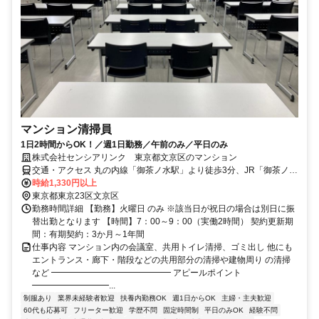
マンション清掃員
1日2時間からOK！／週1日勤務／午前のみ／平日のみ
株式会社センシアリンク 東京都文京区のマンション
交通・アクセス 丸の内線「御茶ノ水駅」より徒歩3分、JR「御茶ノ水
駅」より徒歩6分
時給1,330円以上
東京都東京23区文京区
勤務時間詳細 【勤務】火曜日 のみ ※該当日が祝日の場合は別日に振
替出勤となります 【時間】7：00～9：00（実働2時間） 契約更新期
間：有期契約：3か月～1年間
仕事内容 マンション内の会議室、共用トイレ清掃、ゴミ出し 他にも
エントランス・廊下・階段などの共用部分の清掃や建物周り の清掃
など ━━━━━━━━━━━━━━ アピールポイント
━━━━━━━━━...
制服あり
業界未経験者歓迎
扶養内勤務OK
週1日からOK
主婦・主夫歓迎
60代も応募可
フリーター歓迎
学歴不問
固定時間制
平日のみOK
経験不問