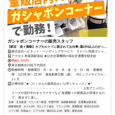
ガシャポンコーナーの販売スタッフ
【駅近・楽々通勤】カプセルトイに囲まれてお仕事♪週20h以上のがっつ
り働けるシフトです◎
株式会社ハピネット・ベンディングサービス ヨドバシ秋葉ガシャポ
ンコーナー
アクセス 秋葉原駅直結 ★公共交通機関の場合交通費全額支給
時給1,300円
東京都東京23区千代田区
勤務時間 ・勤務曜日：月・火・水・木・金・土・日・祝 ・勤務時
間： [1] 09:30～22:30 ・最低勤務日数（週）：4日 シフトサイクル：
1ヶ月
仕事内容 *★＼たくさんの新商品をいち早くチェック／★*
・・・・・・・・・・・・・・・・・・・・・・・ 人気アニメのシ
リーズや流行中のキャラクターなど 毎週数々の新商品が登場するの
で、 飽きずに楽し...
主婦・主夫歓迎
フリーター歓迎
学歴不問
未経験者歓迎
交通費全額支給
経験者歓迎
ネイルOK
月1シフト提出
ブランクOK
長期歓迎
駅近5分以内
シフト制
社割あり
ピアスOK
週4日以上OK
髪型・髪色自由