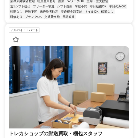
業界未経験者歓迎
社員登用あり
副業・WワークOK
主婦・主夫歓迎
週1シフト提出
フリーター歓迎
シフト自由
学歴不問
即日勤務OK
平日のみOK
転勤なし
経験不問
未経験者歓迎
交通費全額支給
ネイルOK
残業なし
研修あり
ブランクOK
交通費支給
長期歓迎
アルバイト・パート
トレカショップの郵送買取・梱包スタッフ