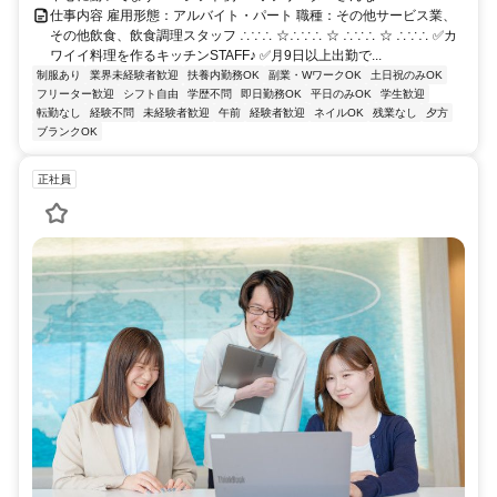
仕事内容 雇用形態：アルバイト・パート 職種：その他サービス業、
その他飲食、飲食調理スタッフ ∴∵∴ ☆∴∵∴ ☆ ∴∵∴ ☆ ∴∵∴ ✅カ
ワイイ料理を作るキッチンSTAFF♪ ✅月9日以上出勤で...
制服あり
業界未経験者歓迎
扶養内勤務OK
副業・WワークOK
土日祝のみOK
フリーター歓迎
シフト自由
学歴不問
即日勤務OK
平日のみOK
学生歓迎
転勤なし
経験不問
未経験者歓迎
午前
経験者歓迎
ネイルOK
残業なし
夕方
ブランクOK
正社員