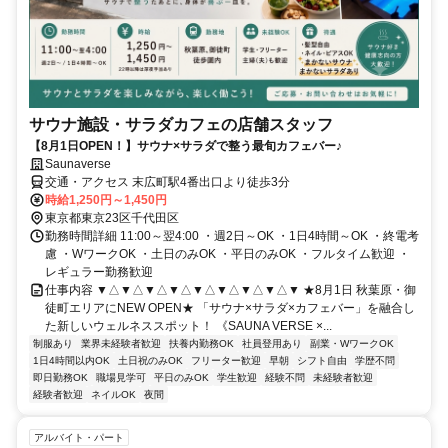
サウナ施設・サラダカフェの店舗スタッフ
【8月1日OPEN！】サウナ×サラダで整う最旬カフェバー♪
Saunaverse
交通・アクセス 末広町駅4番出口より徒歩3分
時給1,250円～1,450円
東京都東京23区千代田区
勤務時間詳細 11:00～翌4:00 ・週2日～OK ・1日4時間～OK ・終電考
慮 ・WワークOK ・土日のみOK ・平日のみOK ・フルタイム歓迎 ・
レギュラー勤務歓迎
仕事内容 ▼△▼△▼△▼△▼△▼△▼△▼△▼ ★8月1日 秋葉原・御
徒町エリアにNEW OPEN★ 「サウナ×サラダ×カフェバー」を融合し
た新しいウェルネススポット！ 《SAUNA VERSE ×...
制服あり
業界未経験者歓迎
扶養内勤務OK
社員登用あり
副業・WワークOK
1日4時間以内OK
土日祝のみOK
フリーター歓迎
早朝
シフト自由
学歴不問
即日勤務OK
職場見学可
平日のみOK
学生歓迎
経験不問
未経験者歓迎
経験者歓迎
ネイルOK
夜間
アルバイト・パート