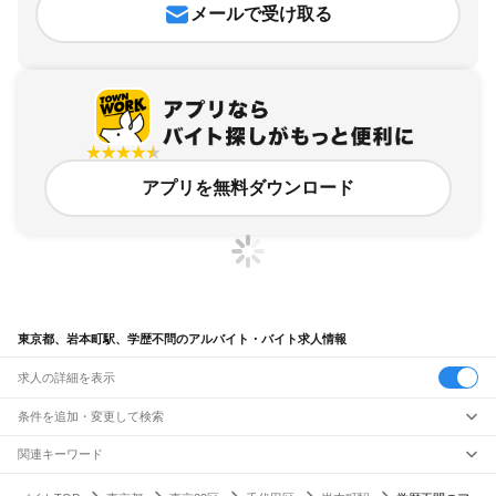
メールで受け取る
アプリを無料ダウンロード
東京都、岩本町駅、学歴不問のアルバイト・バイト求人情報
求人の詳細を表示
条件を追加・変更して検索
市区町村を追加・変更
関連キーワード
完全在宅ワーク 全国
シール貼り 在宅
現在地周辺
ガチャガチャ
犬カフェ
東京都
駅を追加・変更