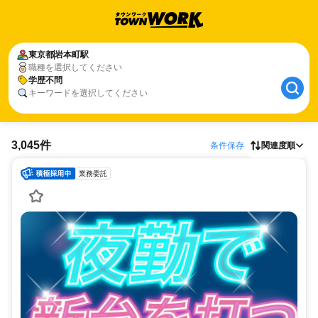
東京都
岩本町駅
職種を選択してください
学歴不問
キーワードを選択してください
3,045件
条件保存
関連度順
業務委託