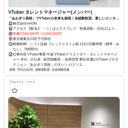
VTuber タレントマネージャー(メンバー)
「あおぎり高校」でVTuberの未来を創造！未経験歓迎、新しいエンタメ
を共に。
株式会社viviON
アクセス 【駅名】 ・つくばエクスプレス「秋葉原駅」A3出口より徒
歩1分・JR線「秋葉原駅」中央改札口より徒歩2分・日比谷線「秋葉
年俸3,500,000円～5,500,000円
原駅」2番出口より徒歩2分・都営新宿線「岩本町駅」A3出口より徒
東京都東京23区千代田区
歩6分・銀座線「末広町駅」1番出口より徒歩6分【アクセス】 オフィ
勤務時間・シフト詳細 フレックスタイム制 1日の労働時間（標準・み
ス所在地 本社：101-0022 東京都千代田区神田練塀町300 住友不動産
なし） 7時間0分
秋葉原駅前ビル12階 分室：101-0022 東京都千代田区神田練塀町3富
仕事内容 VTuber事業 中途 VTuberクリエイター・タレントマネージ
士ソフト秋葉原ビル16階 ※転勤はありません
ャー 本社 - 正社員 - 経営戦略部 ・採用背景 弊社所属のVTuberプロダ
クション「あおぎり高校」のタレント(クリエ...
長期
平日のみOK
経験者歓迎
社会保険完備
アルバイト・パート