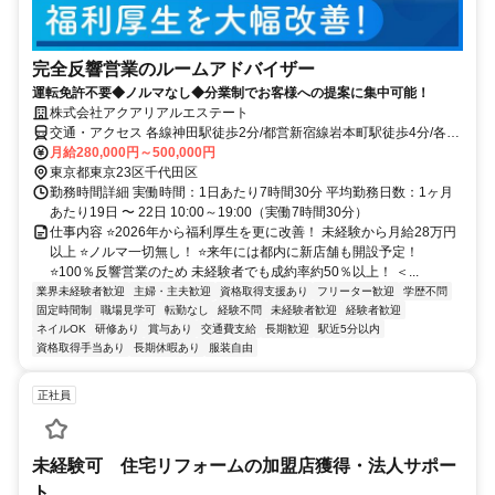
完全反響営業のルームアドバイザー
運転免許不要◆ノルマなし◆分業制でお客様への提案に集中可能！
株式会社アクアリアルエステート
交通・アクセス 各線神田駅徒歩2分/都営新宿線岩本町駅徒歩4分/各線
秋葉原駅徒歩10分
月給280,000円～500,000円
東京都東京23区千代田区
勤務時間詳細 実働時間：1日あたり7時間30分 平均勤務日数：1ヶ月
あたり19日 〜 22日 10:00～19:00（実働7時間30分）
仕事内容 ⭐2026年から福利厚生を更に改善！ 未経験から月給28万円
以上 ⭐ノルマ一切無し！ ⭐来年には都内に新店舗も開設予定！
⭐100％反響営業のため 未経験者でも成約率約50％以上！ ＜...
業界未経験者歓迎
主婦・主夫歓迎
資格取得支援あり
フリーター歓迎
学歴不問
固定時間制
職場見学可
転勤なし
経験不問
未経験者歓迎
経験者歓迎
ネイルOK
研修あり
賞与あり
交通費支給
長期歓迎
駅近5分以内
資格取得手当あり
長期休暇あり
服装自由
正社員
未経験可 住宅リフォームの加盟店獲得・法人サポー
ト