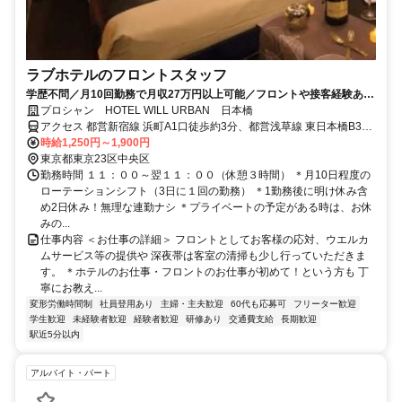
ラブホテルのフロントスタッフ
学歴不問／月10回勤務で月収27万円以上可能／フロントや接客経験ある
方歓迎／無理な連勤なし
プロシャン HOTEL WILL URBAN 日本橋
アクセス 都営新宿線 浜町A1口徒歩約3分、都営浅草線 東日本橋B3口
徒歩約4分、都営新宿線 馬喰横山A3口徒歩約5分
時給1,250円～1,900円
東京都東京23区中央区
勤務時間 １１：００～翌１１：００（休憩３時間） ＊月10日程度の
ローテーションシフト（3日に１回の勤務） ＊1勤務後に明け休み含
め2日休み！無理な連勤ナシ ＊プライベートの予定がある時は、お休
みの...
仕事内容 ＜お仕事の詳細＞ フロントとしてお客様の応対、ウエルカ
ムサービス等の提供や 深夜帯は客室の清掃も少し行っていただきま
す。 ＊ホテルのお仕事・フロントのお仕事が初めて！という方も 丁
寧にお教え...
変形労働時間制
社員登用あり
主婦・主夫歓迎
60代も応募可
フリーター歓迎
学生歓迎
未経験者歓迎
経験者歓迎
研修あり
交通費支給
長期歓迎
駅近5分以内
アルバイト・パート