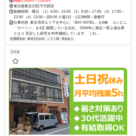
U・Iターン歓迎
時給1,300円～1,625円
東京都東京23区千代田区
勤務時間・曜日: （1）9:00～15:00 （2）9:00～17:00 （3）17:00～
23:00 （4）23:00～翌9:00 ※週1日・1日3時間～勤務可
仕事内容: 東京湾岸エリアを中心に 「BAY HOTEL」を6棟、 コンビニ
「ローソン」を4店 展開している当社。 2006年に東証一部上場企業
となり 安定した経営を40年継続しています。 これ...
交通費支給
駅近5分以内
シフト制
昇給あり
正社員