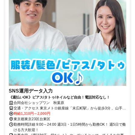
SNS運用データ入力
《週払いOK》ピアス/タトゥ/ネイルなど自由！電話対応なし！
合同会社ショップワン 秋葉原
交通・アクセス 東京メトロ銀座線「末広町駅」から徒歩3分 、山手線
「秋葉原駅」から徒歩5分
時給1,310円～2,000円
東京都東京23区台東区
勤務時間詳細 9:00～24:00 週3日・1日5時間から勤務OK！ 週5日で働
ける方大歓迎！