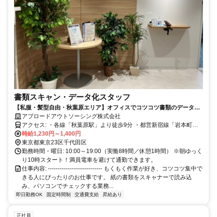
書類スキャン・データ化スタッフ
【私服・髪型自由・秋葉原エリア】オフィスでコツコツ書類のデータ化
｜未経験OK｜20〜30代活躍中｜土日祝休み｜賞与年2回
アブロードアウトソーシング株式会社
アクセス: ・各線「秋葉原駅」より徒歩9分 ・都営新宿線「岩本町
駅」より徒歩5分 ・JR総武本線「馬喰町駅」より徒歩7分 ・東京メト
時給1,230円～1,400円
ロ日比谷線「小伝馬町駅」より徒歩6分
東京都東京23区千代田区
勤務時間・曜日: 10:00～19:00（実働8時間／休憩1時間） ※朝ゆっく
り10時スタート！満員電車を避けて通勤できます。
仕事内容: ---------------------------- もくもく作業が好き、コツコツ集中で
きる人にぴったりのお仕事です。 紙の書類をスキャナーで読み込
み、パソコンでチェックする業務...
即日勤務OK
固定時間制
交通費支給
昇給あり
正社員