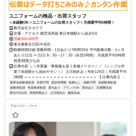
ユニフォームの検品・出荷スタッフ
＜未経験OK＞ユニフォームの出荷スタッフ！月残業平均5時間！
株式会社タカクラ
交通・アクセス 都営浅草線 東日本橋駅から徒歩5分
月給300,000円
東京都東京23区中央区
勤務時間詳細 実働時間：1日あたり7時間30分 平均勤務日数：1ヶ月
あたり21日 〜 22日 8：50～17：30（休憩1時間） 月残業平均5時間
程度/残業少なめ
仕事内容 ＼＼作業服・事務服を扱う老舗メーカー／／ 《シンプル作
業で未経験から始めやすい！》 土日祝休み｜年休126日｜月残業平均
5時間 ＝＝＝＝＝＝＝＝＝＝＝＝＝＝＝＝＝＝＝＝ 【 仕事内容 】 ...
業界未経験者歓迎
学歴不問
固定時間制
転勤なし
経験不問
未経験者歓迎
経験者歓迎
有資格者歓迎
賞与あり
ブランクOK
育休あり
交通費支給
駅近5分以内
長期休暇あり
土日祝休み
服装自由
アルバイト・パート