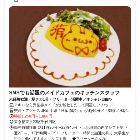
SNSでも話題のメイドカフェのキッチンスタッフ
未経験歓迎・駅チカ1分・フリーター活躍中／オシャレ自由✨
アキバなら異世界メイドがお給仕したって問題ないよねっ!
交通・アクセス JR山手線「秋葉原駅」から徒歩1分／「御茶ノ⽔駅」
徒歩8分の好立地♪
時給1,250円～1,860円
東京都東京23区千代田区
勤務時間詳細 ⏰11時30分〜22時45分 ・上記時間の内でシフト制 ・
週2日～、1日5時間～OK！ フリーター・時間に融通の利く 大学生が
中心に働いてます♪ ～ シフト例 ～ ◆フリーターさんな...