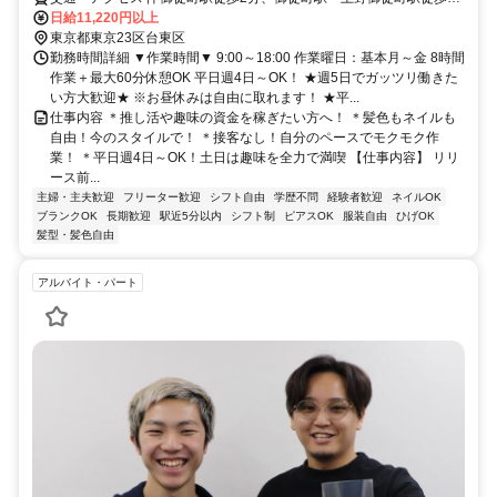
分
日給11,220円以上
東京都東京23区台東区
勤務時間詳細 ▼作業時間▼ 9:00～18:00 作業曜日：基本月～金 8時間
作業＋最大60分休憩OK 平日週4日～OK！ ★週5日でガッツリ働きた
い方大歓迎★ ※お昼休みは自由に取れます！ ★平...
仕事内容 ＊推し活や趣味の資金を稼ぎたい方へ！ ＊髪色もネイルも
自由！今のスタイルで！ ＊接客なし！自分のペースでモクモク作
業！ ＊平日週4日～OK！土日は趣味を全力で満喫 【仕事内容】 リリ
ース前...
主婦・主夫歓迎
フリーター歓迎
シフト自由
学歴不問
経験者歓迎
ネイルOK
ブランクOK
長期歓迎
駅近5分以内
シフト制
ピアスOK
服装自由
ひげOK
髪型・髪色自由
アルバイト・パート