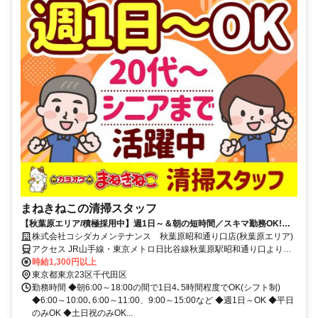
まねきねこの清掃スタッフ
【秋葉原エリア/積極採用中】週1日～＆朝の短時間／スキマ勤務OK!接
客ナシ♪未経験歓迎!初バイト・初パートにもピッタリ★簡単もくもくお
株式会社コシダカメンテナンス 秋葉原昭和通り口店(秋葉原エリア)
掃除専属スタッフ!
アクセス JR山手線・東京メトロ日比谷線秋葉原駅昭和通り口より徒
歩1分
時給1,300円以上
東京都東京23区千代田区
勤務時間 ◆朝6:00～18:00の間で1日4､5時間程度でOK(シフト制)
◆6:00～10:00､6:00～11:00、9:00～15:00など ◆週1日～OK ◆平日
のみOK ◆土日祝のみOK...