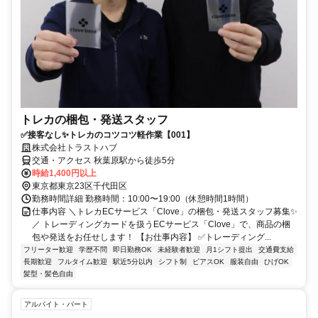
トレカの梱包・発送スタッフ
✅接客なし✨トレカのコツコツ軽作業【001】
株式会社トラストハブ
交通・アクセス 秋葉原駅から徒歩5分
時給1,400円以上
東京都東京23区千代田区
勤務時間詳細 勤務時間：10:00〜19:00（休憩時間1時間）
仕事内容 ＼トレカECサービス「Clove」の梱包・発送スタッフ募集✨
／ トレーディングカードを扱うECサービス「Clove」で、商品の梱
包や発送をお任せします！ 【お仕事内容】 ✅トレーディング...
フリーター歓迎
学歴不問
即日勤務OK
未経験者歓迎
月1シフト提出
交通費支給
長期歓迎
フルタイム歓迎
駅近5分以内
シフト制
ピアスOK
服装自由
ひげOK
髪型・髪色自由
アルバイト・パート