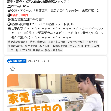
髪型・髪色・ピアス自由な郵送買取スタッフ！
株式会社boxx
交通・アクセス 「秋葉原駅」電気街口から徒歩5分「末広町駅」1番
出口から徒歩2分
時給1,800円
東京都東京23区千代田区
勤務時間詳細 12:00～17:00勤務 シフト相談OK
仕事内容 ☆＋..＋☆＋..＋☆＋..＋☆＋..＋☆＋..＋☆ ✅カードゲームや
アニメ好き必見！ ✅髪型髪色ネイルピアスも自由！ ✅接客なし◎モク
モク作業メイン♪ ☆＋..＋☆＋..＋☆＋..＋☆＋....
業界未経験者歓迎
扶養内勤務OK
主婦・主夫歓迎
フリーター歓迎
学歴不問
未経験者歓迎
経験者歓迎
ネイルOK
有資格者歓迎
ブランクOK
駅近5分以内
シフト制
ピアスOK
服装自由
髪型・髪色自由
アルバイト・パート