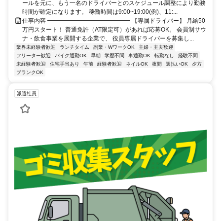
ールを元に、もう一名のドライバーとのスケジュール調整により勤務
時間が確定になります。 稼働時間は9:00~19:00(例)、11:...
仕事内容 ━━━━━━━━━━━━━━ 【専属ドライバー】 月給50
万円スタート！ 普通免許（AT限定可）があれば応募OK。 会員制サウ
ナ・飲食事業を展開する企業で、 役員専属ドライバーを募集し...
業界未経験者歓迎
ランチタイム
副業・WワークOK
主婦・主夫歓迎
フリーター歓迎
バイク通勤OK
早朝
学歴不問
車通勤OK
転勤なし
経験不問
未経験者歓迎
住宅手当あり
午前
経験者歓迎
ネイルOK
夜間
週払いOK
夕方
ブランクOK
派遣社員