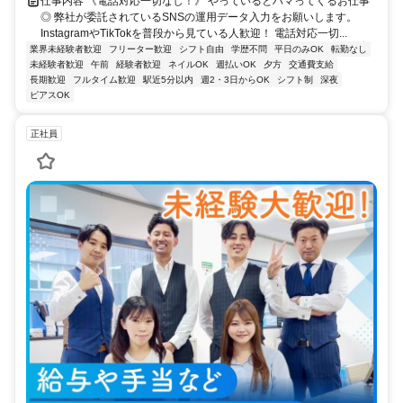
仕事内容 《電話対応一切なし！》 やっているとハマってくるお仕事
◎ 弊社が委託されているSNSの運用データ入力をお願いします。
InstagramやTikTokを普段から見ている人歓迎！ 電話対応一切...
業界未経験者歓迎
フリーター歓迎
シフト自由
学歴不問
平日のみOK
転勤なし
未経験者歓迎
午前
経験者歓迎
ネイルOK
週払いOK
夕方
交通費支給
長期歓迎
フルタイム歓迎
駅近5分以内
週2・3日からOK
シフト制
深夜
ピアスOK
正社員