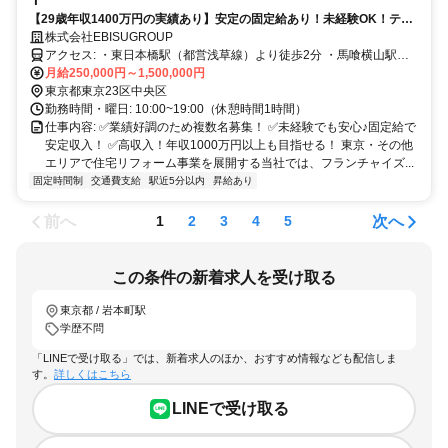
【29歳年収1400万円の実績あり】安定の固定給あり！未経験OK！テレ
アポなし！事業拡大のため、複数名募集！20～50代活躍中！
株式会社EBISUGROUP
アクセス: ・東日本橋駅（都営浅草線）より徒歩2分 ・馬喰横山駅
（都営新宿線）より徒歩4分 ・馬喰町駅（JR総武本線）より徒歩3分
月給250,000円～1,500,000円
東京都東京23区中央区
勤務時間・曜日: 10:00~19:00（休憩時間1時間）
仕事内容: ✅業績好調のため複数名募集！ ✅未経験でも安心♪固定給で
安定収入！ ✅高収入！年収1000万円以上も目指せる！ 東京・その他
エリアで住宅リフォーム事業を展開する当社では、フランチャイズ...
固定時間制
交通費支給
駅近5分以内
昇給あり
前へ
次へ
1
2
3
4
5
この条件の新着求人を受け取る
東京都 / 岩本町駅
学歴不問
「LINEで受け取る」では、新着求人のほか、おすすめ情報なども配信しま
す。
詳しくはこちら
LINEで受け取る