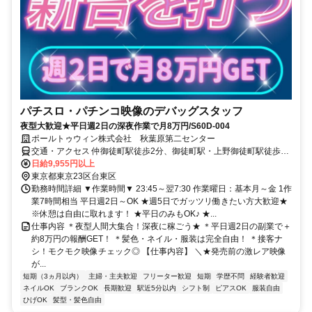
パチスロ・パチンコ映像のデバッグスタッフ
夜型大歓迎★平日週2日の深夜作業で月8万円/S60D-004
ポールトゥウィン株式会社 秋葉原第二センター
交通・アクセス 仲御徒町駅徒歩2分、御徒町駅・上野御徒町駅徒歩3
分
日給9,955円以上
東京都東京23区台東区
勤務時間詳細 ▼作業時間▼ 23:45～翌7:30 作業曜日：基本月～金 1作
業7時間相当 平日週2日～OK ★週5日でガッツリ働きたい方大歓迎★
※休憩は自由に取れます！ ★平日のみもOK♪ ★...
仕事内容 ＊夜型人間大集合！深夜に稼ごう★ ＊平日週2日の副業で＋
約8万円の報酬GET！ ＊髪色・ネイル・服装は完全自由！ ＊接客ナ
シ！モクモク映像チェック◎ 【仕事内容】 ＼★発売前の激レア映像
が...
短期（3ヵ月以内）
主婦・主夫歓迎
フリーター歓迎
短期
学歴不問
経験者歓迎
ネイルOK
ブランクOK
長期歓迎
駅近5分以内
シフト制
ピアスOK
服装自由
ひげOK
髪型・髪色自由