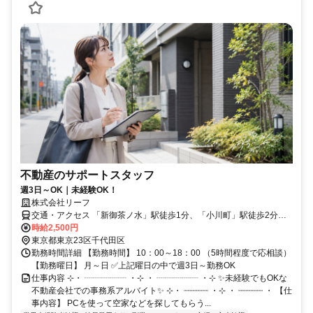
不動産のサポートスタッフ
週3日～OK｜未経験OK！
株式会社リーフ
交通・アクセス 「新御茶ノ水」駅徒歩1分、「小川町」駅徒歩2分、
「淡路町」駅徒歩4分、ほか「神保町」や「神田」駅なども便利です
時給2,500円
東京都東京23区千代田区
勤務時間詳細 【勤務時間】 10：00～18：00 （5時間程度で応相談）
【勤務曜日】 月～日 ✅上記曜日の中で週3日～勤務OK
仕事内容 ⊹・ ┈┈┈┈┈ ・⊹ ・ ┈┈┈┈┈ ・⊹ ✨未経験でもOKな
不動産会社での事務系アルバイト✨ ⊹・ ┈┈┈┈┈ ・⊹ ・ ┈┈┈┈┈ ・ 【仕
事内容】 PCを使って空家などを探してもらう...