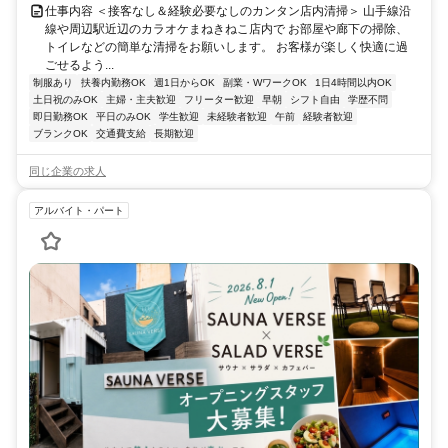
仕事内容 ＜接客なし＆経験必要なしのカンタン店内清掃＞ 山手線沿
線や周辺駅近辺のカラオケまねきねこ店内で お部屋や廊下の掃除、
トイレなどの簡単な清掃をお願いします。 お客様が楽しく快適に過
ごせるよう...
制服あり
扶養内勤務OK
週1日からOK
副業・WワークOK
1日4時間以内OK
土日祝のみOK
主婦・主夫歓迎
フリーター歓迎
早朝
シフト自由
学歴不問
即日勤務OK
平日のみOK
学生歓迎
未経験者歓迎
午前
経験者歓迎
ブランクOK
交通費支給
長期歓迎
同じ企業の求人
アルバイト・パート