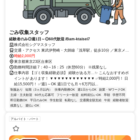
ごみ収集スタッフ
経験者のみ◎週1日～◎60代歓迎 /Bam-ktaisei7
株式会社シグマスタッフ
交通・アクセス 東武伊勢崎・大師線「浅草駅」徒歩10分 ／東京メト
ロ銀座線「浅草駅」徒歩10分 ／つくばエクスプレス「浅草駅」徒歩
時給2,000円
10分
東京都東京23区台東区
勤務時間詳細 7：40～16：25（休憩60分） ※残業なし
仕事内容 【ゴミ収集経験必須】 経験がある方…✨ こんなおすすめポ
イントが あります！ ▼▼▼▼▼▼▼▼▼▼▼▼ ✅時給2,000円！ 日
給15,500円！ ✅週1～OK 週1日でも月々6万円以...
制服あり
短期（3ヵ月以内）
扶養内勤務OK
週1日からOK
副業・WワークOK
主婦・主夫歓迎
60代も応募可
フリーター歓迎
給料前払いOK
早朝
学歴不問
即日勤務OK
平日のみOK
学生歓迎
転勤なし
交通費全額支給
午前
経験者歓迎
残業なし
週払いOK
アルバイト・パート