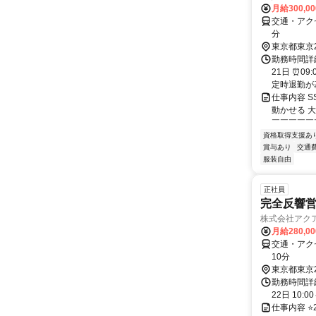
月給300,0
交通・アク
分
東京都東京
勤務時間詳
21日 ⏰0
定時退勤が基
仕事内容 S
動かせる 
￣￣￣￣￣￣
資格取得支援あ
賞与あり
交通
服装自由
正社員
完全反響
株式会社アク
月給280,0
交通・アク
10分
東京都東京
勤務時間詳
22日 10:
仕事内容 ⭐