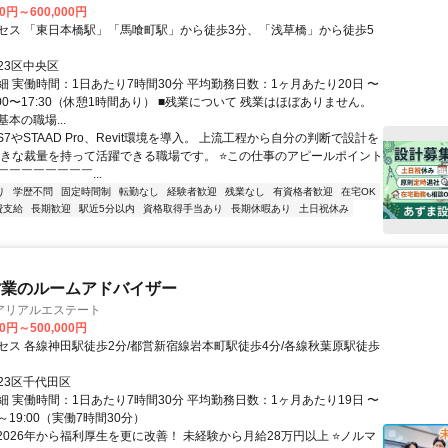
00円～600,000円
セス 「東日本橋駅」「馬喰町駅」から徒歩3分、「浅草橋」から徒歩5
23区中央区
細 実働時間：1日あたり7時間30分 平均勤務日数：1ヶ月あたり20日 〜
9:00〜17:30（休憩1時間あり） ■残業について 残業はほぼありません。
本の職場...
S7やSTAAD Pro、Revit環境を導入。 上流工程から自分の判断で設計を
大きな裁量を持って活躍できる職場です。 ⭐この仕事のアピールポイント
￣￣￣￣￣￣￣...
り
学歴不問
固定時間制
転勤なし
経験者歓迎
残業なし
有資格者歓迎
在宅OK
費支給
長期歓迎
駅近5分以内
資格取得手当あり
長期休暇あり
土日祝休み
営業のルームアドバイザー
アリアルエステート
00円～500,000円
セス 各線神田駅徒歩2分/都営新宿線岩本町駅徒歩4分/各線秋葉原駅徒歩
23区千代田区
細 実働時間：1日あたり7時間30分 平均勤務日数：1ヶ月あたり19日 〜
00～19:00（実働7時間30分）
2026年から福利厚生を更に改善！ 未経験から月給28万円以上 ⭐ノルマ