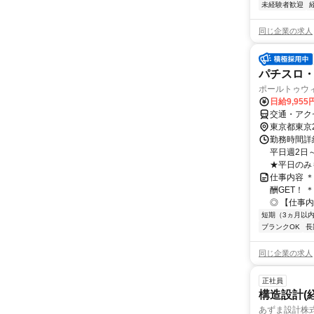
未経験者歓迎
同じ企業の求人
パチスロ
ポールトゥウ
日給9,95
交通・アク
東京都東京
勤務時間詳細
平日週2日
★平日のみもO
仕事内容 
酬GET！
◎ 【仕事内
短期（3ヵ月以
ブランクOK
長
同じ企業の求人
正社員
構造設計(
あずま設計株