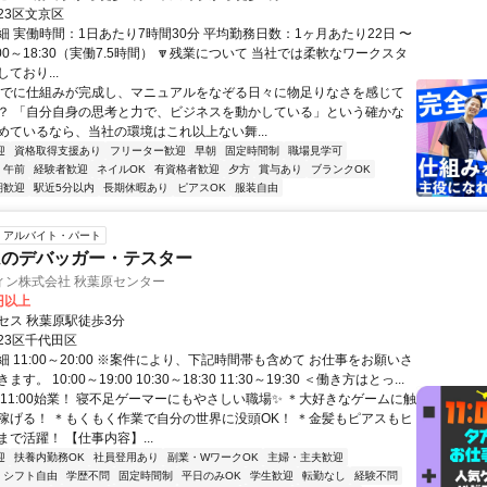
23区文京区
細 実働時間：1日あたり7時間30分 平均勤務日数：1ヶ月あたり22日 〜
10:00～18:30（実働7.5時間） 🔽残業について 当社では柔軟なワークスタ
ており...
すでに仕組みが完成し、マニュアルをなぞる日々に物足りなさを感じて
？ 「自分自身の思考と力で、ビジネスを動かしている」という確かな
めているなら、当社の環境はこれ以上ない舞...
迎
資格取得支援あり
フリーター歓迎
早朝
固定時間制
職場見学可
午前
経験者歓迎
ネイルOK
有資格者歓迎
夕方
賞与あり
ブランクOK
期歓迎
駅近5分以内
長期休暇あり
ピアスOK
服装自由
アルバイト・パート
ムのデバッガー・テスター
ィン株式会社 秋葉原センター
6円以上
セス 秋葉原駅徒歩3分
23区千代田区
 11:00～20:00 ※案件により、下記時間帯も含めて お仕事をお願いさ
。 10:00～19:00 10:30～18:30 11:30～19:30 ＜働き方はとっ...
＊11:00始業！ 寝不足ゲーマーにもやさしい職場✨ ＊大好きなゲームに触
稼げる！ ＊もくもく作業で自分の世界に没頭OK！ ＊金髪もピアスもヒ
で活躍！ 【仕事内容】...
迎
扶養内勤務OK
社員登用あり
副業・WワークOK
主婦・主夫歓迎
シフト自由
学歴不問
固定時間制
平日のみOK
学生歓迎
転勤なし
経験不問