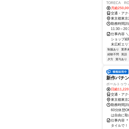
TORECA R
月給250,0
交通・アク
東京都東京
勤務時間詳細
11:30～2
仕事内容 
ショップ経
末広町エリア
制服あり
業界
経験不問
英語
夕方
賞与あり
新作パチ
ポールトゥウ
日給11,22
交通・アク
東京都東京
勤務時間詳細
60分休憩
は自由に取れ
仕事内容 
タイルで！