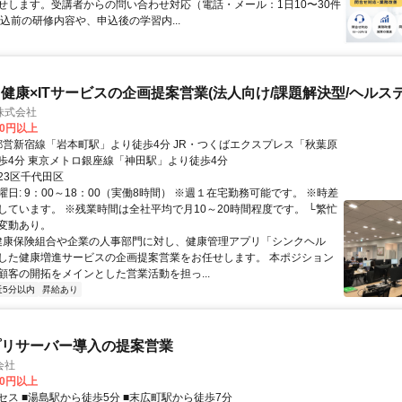
せします。受講者からの問い合わせ対応（電話・メール：1日10〜30件
申込前の研修内容や、申込後の学習内...
健康×ITサービスの企画提案営業(法人向け/課題解決型/ヘルス
株式会社
00円以上
歩4分 東京メトロ銀座線「神田駅」より徒歩4分
23区千代田区
日: 9：00～18：00（実働8時間） ※週１在宅勤務可能です。 ※時差
しています。 ※残業時間は全社平均で月10～20時間程度です。 └繁忙
変動あり。
 健康保険組合や企業の人事部門に対し、健康管理アプリ「シンクヘル
した健康増進サービスの企画提案営業をお任せします。 本ポジション
顧客の開拓をメインとした営業活動を担っ...
近5分以内
昇給あり
プリサーバー導入の提案営業
会社
00円以上
セス ■湯島駅から徒歩5分 ■末広町駅から徒歩7分