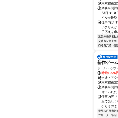
東京都東京
勤務時間詳
23日 🔽
イルを推奨し
仕事内容 
いませんか
手応えを求
業界未経験者歓
交通費全額支給
交通費支給
長
新作ゲー
ポールトゥウ
時給1,22
交通・アク
東京都東京
勤務時間詳細
せていただきます
仕事内容 
れて楽しく
ゲもそのまま
業界未経験者歓
フリーター歓迎