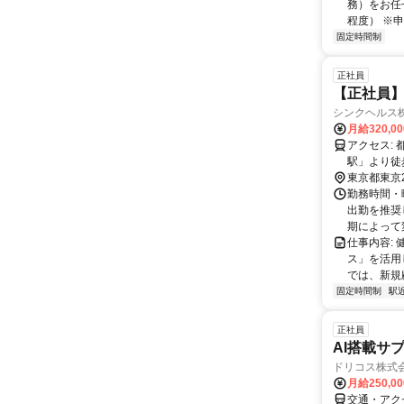
務）をお任
程度） ※
固定時間制
正社員
【正社員】
シンクヘルス
月給320,0
アクセス: 都営新宿線「岩本町駅」より徒歩4分 JR・つくばエクスプレス「秋葉原
駅」より徒
東京都東京
勤務時間・曜
出勤を推奨
期によって
仕事内容:
ス」を活用
では、新規
固定時間制
駅
正社員
AI搭載サ
ドリコス株式
月給250,0
交通・アク