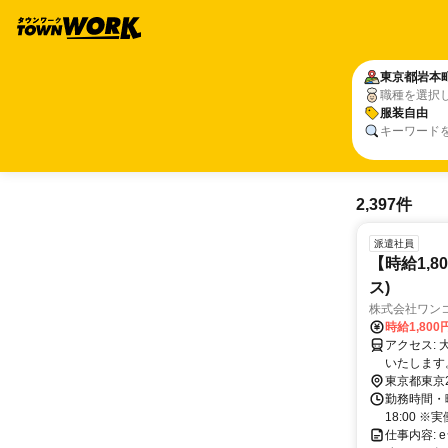
東京都
岩本
職種を選択
服装自由
キーワード
2,397件
派遣社員
【時給1,
ス)
株式会社ワン
時給1,80
アクセス: 大手町駅、神田駅、小川町駅より徒歩圏内 ※詳細は就業決定後にご案内
いたします
東京都東京
勤務時間・曜
18:00
仕事内容: