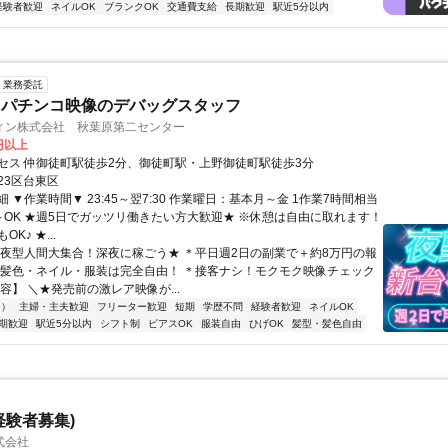
経験者歓迎
ネイルOK
ブランクOK
交通費支給
長期歓迎
駅近5分以内
業務委託
・パチンコ映像のデバッグスタッフ
ィン株式会社 秋葉原第二センター
5円以上
セス 仲御徒町駅徒歩2分、御徒町駅・上野御徒町駅徒歩3分
23区台東区
 ▼作業時間▼ 23:45～翌7:30 作業曜日：基本月～金 1作業7時間相当
～OK ★週5日でガッツリ働きたい方大歓迎★ ※休憩は自由に取れます！
K♪ ★...
＊夜型人間大集合！深夜に稼ごう★ ＊平日週2日の副業で＋約8万円の報
 ＊髪色・ネイル・服装は完全自由！ ＊接客ナシ！モクモク映像チェック
容】 ＼★発売前の激レア映像が...
内）
主婦・主夫歓迎
フリーター歓迎
短期
学歴不問
経験者歓迎
ネイルOK
期歓迎
駅近5分以内
シフト制
ピアスOK
服装自由
ひげOK
髪型・髪色自由
経験者募集)
式会社