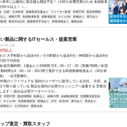
 ⭐来年には都内に新店舗も開設予定！ ⭐100％反響営業のため 未経験者
50％以上！ ＜...
迎
主婦・主夫歓迎
資格取得支援あり
フリーター歓迎
学歴不問
固定時間制
勤なし
経験不問
未経験者歓迎
経験者歓迎
ネイルOK
研修あり
賞与あり
期歓迎
駅近5分以内
資格取得手当あり
長期休暇あり
服装自由
い製品に関するITセールス・提案営業
ジーテック
00円以上
セス 大手町駅から徒歩4分／小川町駅から徒歩6分／神田駅から徒歩8分
23区千代田区
 総労働時間：1週あたり35時間 ⏰9：30～17：30（実働7時間／休憩
出勤時間を8：00～10：30の間で選択できる時差勤務制度あり（30分単
） ・在宅勤務O...
海外製のソフトウェアを 国内のユーザーに販売している当社。 今回、あ
社で取り扱っている 製品を国内の企業やエンジニアへ提案する 営業活
します！ 組み込み型データベースか...
迎
学歴不問
固定時間制
転勤なし
経験不問
未経験者歓迎
交通費全額支給
迎
ネイルOK
有資格者歓迎
研修あり
夕方
在宅OK
賞与あり
育休あり
期休暇あり
土日祝休み
服装自由
ョップ査定・買取スタッフ