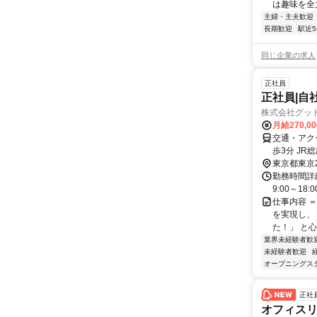
は趣味を全力
主婦・主夫歓迎
長期歓迎
駅近
同じ企業の求人
正社員
正社員|自
株式会社グッ
月給270,0
交通・アク
歩3分 JR
東京都東京
勤務時間詳細
9:00～18
仕事内容 
を実現し、
た！」 と心
業界未経験者歓
未経験者歓迎
オープニングス
正社
オフィス