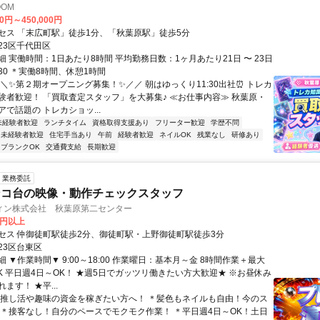
OOM
00円～450,000円
セス 「末広町駅」徒歩1分、「秋葉原駅」徒歩5分
23区千代田区
 実働時間：1日あたり8時間 平均勤務日数：1ヶ月あたり21日 〜 23日
0:30 ＊実働8時間、休憩1時間
＼＼✨第２期オープニング募集！✨／／ 朝はゆっくり11:30出社⏰ トレカ
験者歓迎！ 「買取査定スタッフ」を大募集♪ ≪お仕事内容≫ 秋葉原・
で話題の トレカショッ...
未経験者歓迎
ランチタイム
資格取得支援あり
フリーター歓迎
学歴不問
未経験者歓迎
住宅手当あり
午前
経験者歓迎
ネイルOK
残業なし
研修あり
ブランクOK
交通費支給
長期歓迎
業務委託
ンコ台の映像・動作チェックスタッフ
ィン株式会社 秋葉原第二センター
0円以上
セス 仲御徒町駅徒歩2分、御徒町駅・上野御徒町駅徒歩3分
23区台東区
 ▼作業時間▼ 9:00～18:00 作業曜日：基本月～金 8時間作業＋最大
OK 平日週4日～OK！ ★週5日でガッツリ働きたい方大歓迎★ ※お昼休み
ます！ ★平...
＊推し活や趣味の資金を稼ぎたい方へ！ ＊髪色もネイルも自由！今のス
 ＊接客なし！自分のペースでモクモク作業！ ＊平日週4日～OK！土日