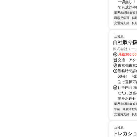
一切無し！
でも成約率約
業界未経験者歓
職場見学可
転
交通費支給
長
正社員
自社取り扱
株式会社エー
月給300,0
交通・アク
東京都東京
勤務時間詳細
60分） ┗
位で選択可能
仕事内容 
なたには当
動をお任せ
業界未経験者歓
午前
経験者歓
交通費支給
長
正社員
トレカシ