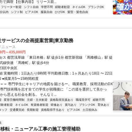
で満喫 【仕事内容】 リリース前...
フリーター歓迎
シフト自由
学歴不問
経験者歓迎
ネイルOK
ブランクOK
5分以内
シフト制
ピアスOK
服装自由
ひげOK
髪型・髪色自由
社サービスの企画提案営業|東京勤務
ドニュース
00円～435,000円
セス 都営浅草線 「東日本橋」駅 徒歩1分 都営新宿線 「馬喰横山」駅 徒
総武線快速 「馬喰町」駅 徒歩4分
23区中央区
 実働時間：1日あたり8時間 平均勤務日数：1ヶ月あたり18日 〜 22日
:00 ●残業月5〜15時間程度
＝＝＝ 専門学生にキャリアの地図を届けるー。 職業教育、採用活動のDX
 専門技術職を志す全ての学生が就職後に 「この道を選択して良かっ
から思える社会を創る。 そんなミ...
迎
変形労働時間制
主婦・主夫歓迎
資格取得支援あり
職場見学可
経験不問
経験者歓迎
ネイルOK
有資格者歓迎
研修あり
賞与あり
ブランクOK
育休あり
タッフ
交通費支給
長期歓迎
資格取得手当あり
ピアスOK
土日祝休み
員
リ移転・ニューアル工事の施工管理補助