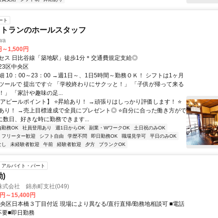
ート
ストランのホールスタッフ
wa
円～1,500円
セス 日比谷線「築地駅」徒歩1分＊交通費規定支給◎
23区中央区
 10：00～23：00 →週1日～、1日5時間～勤務ＯＫ！ シフトは1ヶ月
ツールで 提出です☆ 「学校終わりにサクッと！」 「子供が帰って来る
」 「家計や趣味の足...
【アピールポイント】 ⭐昇給あり！ →頑張りはしっかり評価します！ ⭐
あり！ →売上目標達成で全員にプレゼント◎ ⭐自分に合った働き方がで
に数日、好きな時に勤務できます...
内勤務OK
社員登用あり
週1日からOK
副業・WワークOK
土日祝のみOK
フリーター歓迎
シフト自由
学歴不問
即日勤務OK
職場見学可
平日のみOK
なし
未経験者歓迎
午前
経験者歓迎
夕方
ブランクOK
アルバイト・パート
)
式会社 錦糸町支社(049)
0円～15,400円
中央区日本橋３丁目付近 現場により異なる/直行直帰/勤務地相談可 ■電話
不要■即日勤務