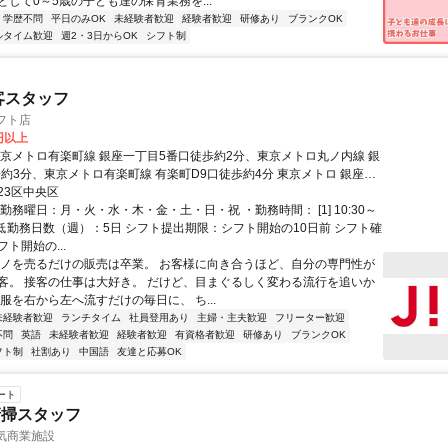
として0～5歳の子ども達の保育業務を...
学歴不問
平日のみOK
未経験者歓迎
経験者歓迎
研修あり
ブランクOK
ルタイム歓迎
週2・3日からOK
シフト制
接客スタッフ
ロフト店
0円以上
東京メトロ有楽町線 銀座一丁目5番口徒歩約2分、東京メトロ丸ノ内線 銀
歩約3分、東京メトロ有楽町線 有楽町D9口徒歩約4分 東京メトロ 銀座一
口から徒歩1分 東京メトロ 銀座駅 C8・C9出口から徒歩3分 JR有楽町駅
23区中央区
徒歩4分
勤務曜日：月・火・水・木・金・土・日・祝 ・勤務時間： [1] 10:30～
・最低勤務日数（週）：5日 シフト提出期限：シフト開始の10日前 シフト確
ト開始の...
モノを売るだけの販売は卒業。 お客様に向き合うほど、自分の専門性が
客。 接客の仕事は大好き。 だけど、目まぐるしく変わる流行を追いか
服を右から左へ流すだけの毎日に、 ち...
未経験者歓迎
ランチタイム
社員登用あり
主婦・主夫歓迎
フリーター歓迎
不問
英語
未経験者歓迎
経験者歓迎
有資格者歓迎
研修あり
ブランクOK
フト制
社割あり
中国語
友達と応募OK
ート
清掃スタッフ
気商業施設