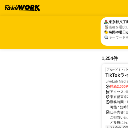
東京都
東京都
八丁
八丁
職種を選択
時間や曜日
時間や曜日
キーワード
1,254件
アルバイト・パ
TikTok
LiveLab Me
時給2,000
ア
東京都東京
勤務時間・曜
可能 * 
仕事内容:
ご担当いた
ど多岐にわた
シフト自由
交