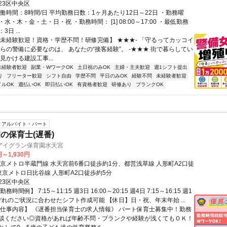
23区中央区
働時間：8時間/日 平均勤務日数：1ヶ月あたり12日～22日 ・勤務曜
水・木・金・土・日・祝 ・勤務時間： [1] 08:00～17:00 ・最低勤務
日 ...
【未経験歓迎！資格・学歴不問！研修完備】 ★★★- 「守るってカッコイ
からの警備に必要なのは、 あなたの“接客経験”。 -★★★ 街で暮らしてい
見かける建設工事...
未経験者歓迎
副業・WワークOK
土日祝のみOK
主婦・主夫歓迎
週1シフト提出
り
フリーター歓迎
シフト自由
学歴不問
平日のみOK
経験不問
未経験者歓迎
イルOK
週払いOK
即日払いOK
有資格者歓迎
研修あり
ブランクOK
アルバイト・パート
の保育士(遅番)
アイグラン保育園水天宮
円～1,930円
東京メトロ半蔵門線 水天宮前6番口徒歩約1分、都営浅草線 人形町A2口徒
東京メトロ日比谷線 人形町A2口徒歩約5分
23区中央区
時間例】 7:15～11:15 週3日 16:00～20:15 週4日 7:15～16:15 週1
ぞれのご状況に合わせたシフト作成可能 【休日】日・祝、年末年始 ...
【仕事内容】 《遅番担当保育士の求人情報》 パート保育士募集中！勤務
談ください◎資格があれば年齢不問・ブランクや経験が浅くてもＯＫ！