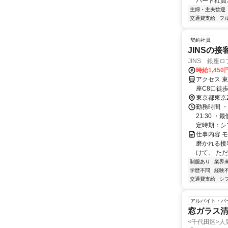
パート社員
主婦・主夫歓迎
交通費支給
フ
契約社員
JINSの
JINS 銀座
時給1,45
アクセス 
座C8口徒
丁目 5番出
東京都東京
中央口から
勤務時間 ・
21:30 
定時期：シフ
仕事内容 
磨かれる接
けて、 ただ
制服あり
業界
学歴不問
経験
交通費支給
シ
アルバイト・パ
窓ガラス
<千代田区>人