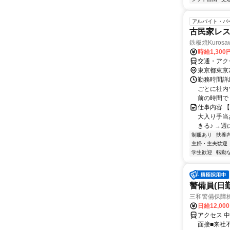
アルバイト・パ
古民家レ
鉄板焼Kurosa
時給1,300
交通・アク
東京都東京
勤務時間詳細
ごとに社内
前の時間で！
仕事内容 
大入り手当
きる♪ →週
制服あり
扶養
主婦・主夫歓迎
学生歓迎
転勤
警備員(日勤
三和警備保障株
日給12,00
アクセス 
面接■来社