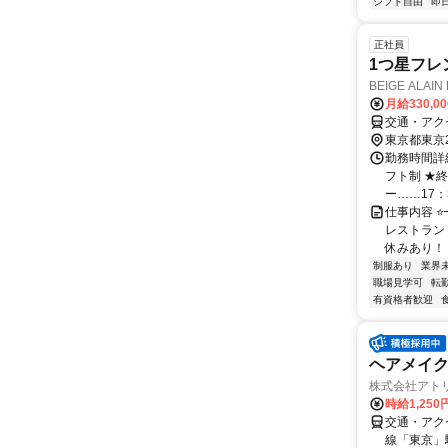
シフト自由
即
正社員
1つ星フレ
BEIGE ALA
月給330,0
交通・アク
東京都東京
勤務時間詳細
フト制 ★終
ー……17：3
仕事内容 
レストラン
休みあり！ 
制服あり
業界
職場見学可
転
有資格者歓迎
ヘアメイ
株式会社アト
時給1,250
交通・アク
線「東京」