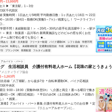
0円～13,000円
セス ▶「東京駅」1～3分
23区千代田区
 実働時間：1日あたり5時間 平均勤務日数：1ヶ月あたり16日 〜 22日
00～16:00 ✅週4日～勤務OK(実働5～7ｈ) ✅残業なし！ ワークライフバ
..
＜学歴不問！未経験歓迎！＞ ＜20代～30代の若手社員活躍中！＞ ＜駅チ
！＞ 東京・秋葉原・品川等の 新商業施設などのビルの窓を拭くお仕
人チーム制で初心者でも安心！ ★...
登用あり
主婦・主夫歓迎
フリーター歓迎
バイク通勤OK
シフト自由
学歴不問
のみOK
転勤なし
未経験者歓迎
交通費全額支給
午前
経験者歓迎
駅ナカ
夕方
ブランクOK
長期歓迎
フルタイム歓迎
アルバイト・パート
ング 生活相談員 介護付有料老人ホーム【花珠の家とうきょ
アメニティライフ協会
円～1,263円
アクセス: 日比谷線「八丁堀駅」から徒歩7分 ＊自転車通勤OK、バイク応相談
23区中央区
日: 9:00～18:00（実働8h/休憩1h） ＼介護と両立！選べる曜日で働き
＊週4日～OK（曜日応相談） ＊平日のみOK（土日祝休みOK） ＊日勤の
） ＊残業...
 【新着】アルバイト・パート募集 介護付有料老人ホームでのお仕事 ＊定
------------------------------------ 《リニューアルオープンに...