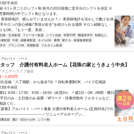
23区中央区
細 ※1ヶ月ごとのシフト制 前月の20日前後に翌月分のシフトを決定 ※
営業時間の中でシフト制となります。
＼ 美容師免許、眠らせていませんか？／ 美容師免許を活かして働ける/未
大手サロンの安心研修/“美容が好き”を続けられる場所 サロン経験なし・
もOK。 “もう一度、美容...
主婦・主夫歓迎
フリーター歓迎
シフト自由
学歴不問
職場見学可
転勤なし
験者歓迎
午前
経験者歓迎
ネイルOK
夜間
駅ナカ
有資格者歓迎
夕方
ブランクOK
長期歓迎
フルタイム歓迎
アルバイト・パート
スタッフ 介護付有料老人ホーム【花珠の家とうきょう中央】
アメニティライフ協会
円～1,263円
アクセス: 日比谷線「八丁堀駅」から徒歩7分 ＊自転車通勤OK、バイク応相談
23区中央区
: 8:00～17:00、9:00～18:00（休憩1h） ＊週2日～OK（時間・曜日
＊平日のみ・土日祝のみ 副業・Wワーク・扶養控除内 フルタイムなど、
談くだ...
 【新着】アルバイト・パート募集 介護付有料老人ホーム (定員65名)での
----------------------------------- ✅リニューアルオープン...
通費支給
週2・3日からOK
シフト制
アルバイト・パート