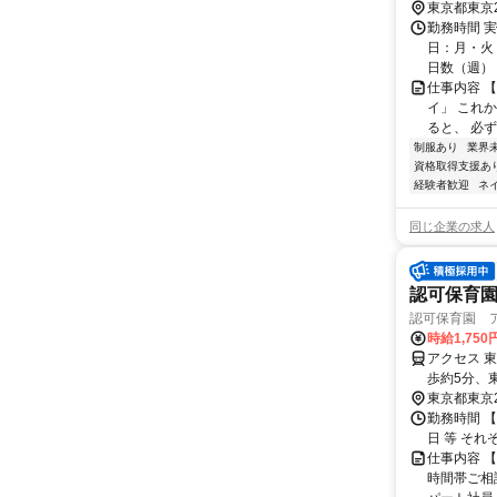
東京都東京
勤務時間 実
日：月・火・
日数（週）：3
仕事内容 
イ」 これ
ると、 必ず
制服あり
業界
資格取得支援あ
経験者歓迎
ネ
同じ企業の求人
認可保育園
認可保育園 
時給1,750
アクセス 
歩約5分、
東京都東京
勤務時間 【勤務
日 等 それ
仕事内容 
時間帯ご相