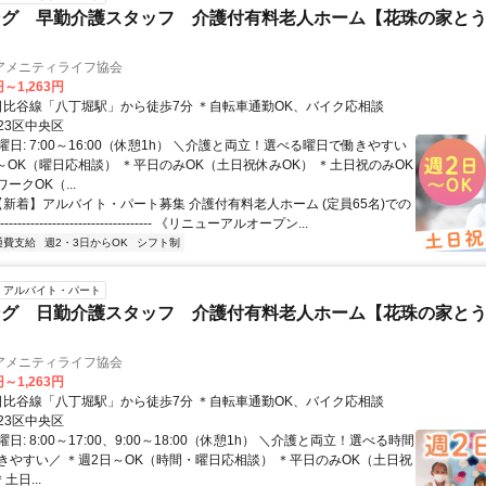
ング 早勤介護スタッフ 介護付有料老人ホーム【花珠の家と
アメニティライフ協会
円～1,263円
アクセス: 日比谷線「八丁堀駅」から徒歩7分 ＊自転車通勤OK、バイク応相談
23区中央区
日: 7:00～16:00（休憩1h） ＼介護と両立！選べる曜日で働きやすい
日～OK（曜日応相談） ＊平日のみOK（土日祝休みOK） ＊土日祝のみOK
ークOK（...
 【新着】アルバイト・パート募集 介護付有料老人ホーム (定員65名)での
----------------------------------- 《リニューアルオープン...
通費支給
週2・3日からOK
シフト制
アルバイト・パート
ング 日勤介護スタッフ 介護付有料老人ホーム【花珠の家と
アメニティライフ協会
円～1,263円
アクセス: 日比谷線「八丁堀駅」から徒歩7分 ＊自転車通勤OK、バイク応相談
23区中央区
日: 8:00～17:00、9:00～18:00（休憩1h） ＼介護と両立！選べる時間
きやすい／ ＊週2日～OK（時間・曜日応相談） ＊平日のみOK（土日祝
土日...