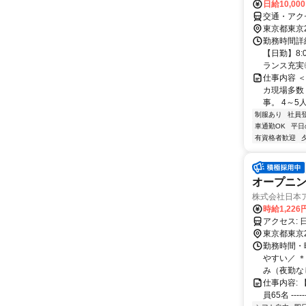
日給10,00
交通・アク
東京都東京
勤務時間詳細
【日勤】8:
ランス充実◎.
仕事内容 
カ現場多数
事。 4～5
制服あり
社員
車通勤OK
平日
有資格者歓迎
オープニ
株式会社日本
時給1,226
東京都東京
勤務時間・曜
やすい／ 
み（夜勤なし
仕事内容:
員65名 -----