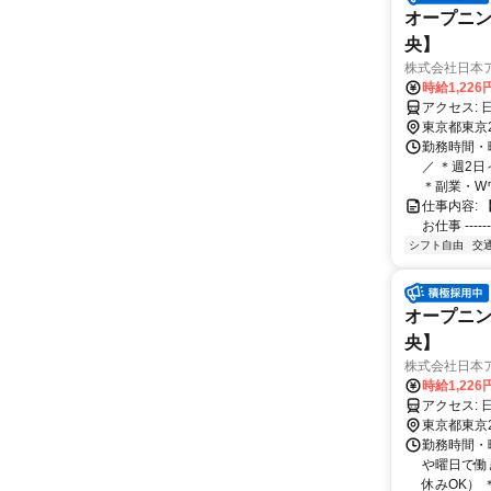
オープニ
央】
株式会社日本
時給1,226
東京都東京
勤務時間・曜
／ ＊週2
＊副業・Wワ
仕事内容:
お仕事 ------
シフト自由
交
オープニ
央】
株式会社日本
時給1,226
東京都東京
勤務時間・曜
や曜日で働
休みOK） ＊