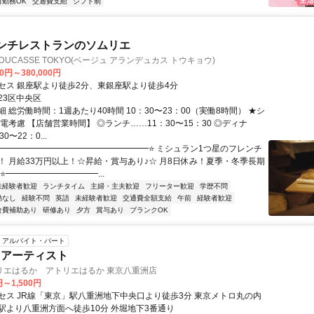
日勤務OK
交通費支給
シフト制
ンチレストランのソムリエ
IN DUCASSE TOKYO(ベージュ アランデュカス トウキョウ)
00円～380,000円
セス 銀座駅より徒歩2分、東銀座駅より徒歩4分
23区中央区
 総労働時間：1週あたり40時間 10：30〜23：00（実働8時間） ★シ
電考慮 【店舗営業時間】 ◎ランチ……11：30〜15：30 ◎ディナ
0〜22：0...
⭐━━━━━━━━━━━━━━━━━━⭐ ミシュラン1つ星のフレンチ
！ 月給33万円以上！☆昇給・賞与あり♪☆ 月8日休み！夏季・冬季長期
⭐━━━━━━━━━━━...
未経験者歓迎
ランチタイム
主婦・主夫歓迎
フリーター歓迎
学歴不問
勤なし
経験不問
英語
未経験者歓迎
交通費全額支給
午前
経験者歓迎
食費補助あり
研修あり
夕方
賞与あり
ブランクOK
アルバイト・パート
クアーティスト
リエはるか アトリエはるか 東京八重洲店
円～1,500円
セス JR線「東京」駅八重洲地下中央口より徒歩3分 東京メトロ丸の内
駅より八重洲方面へ徒歩10分 外堀地下3番通り