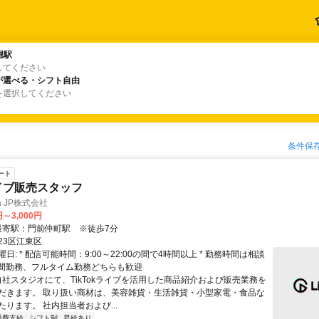
堀駅
堀駅
してください
が選べる・シフト自由
が選べる・シフト自由
を選択してください
条件保
ート
ライブ販売スタッフ
dia JP株式会社
円～3,000円
クセス: 最寄駅：門前仲町駅 ※徒歩7分
23区江東区
日: * 配信可能時間：9:00～22:00の間で4時間以上 * 勤務時間は相談
短時間勤務、フルタイム勤務どちらも歓迎
 自社スタジオにて、TikTokライブを活用した商品紹介および販売業務を
だきます。 取り扱い商材は、美容雑貨・生活雑貨・小型家電・食品な
ります。 社内担当者および...
通費支給
シフト制
昇給あり