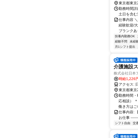
東京都東京
勤務時間詳
土日を含む
仕事内容 
経験歓迎/
ブランクあり
扶養内勤務OK
経験不問
未経
月1シフト提出
介護施設
株式会社日本
時給1,226
東京都東京
勤務時間・曜日
応相談） 
働き方はご相
仕事内容:
お仕事 ------
シフト自由
交