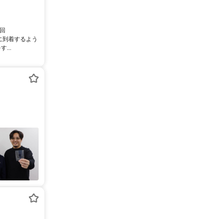
2回
に到着するよう
...