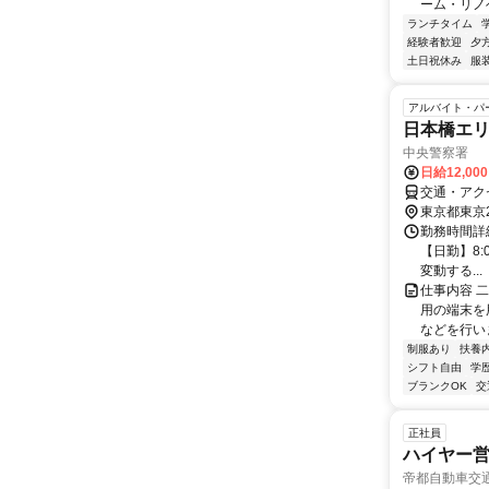
ーム・リノ
ランチタイム
経験者歓迎
夕
土日祝休み
服
アルバイト・パ
日本橋エ
中央警察署
日給12,00
交通・アク
東京都東京
勤務時間詳細
【日勤】8:0
変動する...
仕事内容 
用の端末を
などを行い
制服あり
扶養
シフト自由
学
ブランクOK
交
正社員
ハイヤー
帝都自動車交