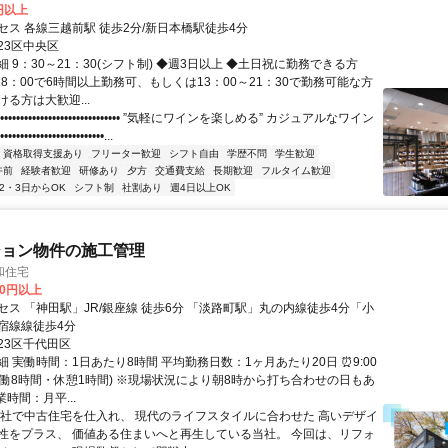
0円以上
セス 各線三越前駅 徒歩2分/新日本橋駅徒歩4分
23区中央区
 9：30～21：30(シフト制) ◆週3日以上 ◆土日祝に勤務できる方
18：00で6時間以上勤務可、もしくは13：00～21：30で勤務可能な方
る方は大歓迎...
•••••••••••••••••••••••••••••• ”気軽にワインを楽しめる” カジュアルなワイン
•••••••••••••••••••••••...
資格取得支援あり
フリーター歓迎
シフト自由
学歴不問
学生歓迎
午前
経験者歓迎
研修あり
夕方
交通費支給
長期歓迎
フルタイム歓迎
2・3日からOK
シフト制
社割あり
週4日以上OK
ション物件の施工管理
和住宅
00円以上
セス 「神田駅」JR/銀座線 徒歩6分 「淡路町駅」丸の内線徒歩4分「小
宿線線徒歩4分
23区千代田区
 実働時間：1日あたり8時間 平均勤務日数：1ヶ月あたり20日 ⏰9:00
 (実働8時間・休憩1時間) ※現場状況により朝8時から打ち合わせの日もあ
業時間：月平...
自社で中古住宅を仕入れ、 現代のライフスタイルに合わせた 高いデザイ
性をプラス、 価値ある住まいへと再生している当社。 今回は、リフォ