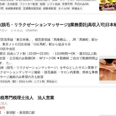
主婦・主夫歓迎
フリーター歓迎
短期
シフト自由
学歴不問
平日のみOK
不問
未経験者歓迎
交通費全額支給
経験者歓迎
ネイルOK
研修あり
(脱毛・リラクゼーションマッサージ)|業務委託|高収入可|日本
ロン シャルム〈charme〉
。東京メトロ日比谷線「小伝馬町」駅から徒歩５分
23区中央区
日: 自由シフト制（10:00〜22:00） ・1日4時間〜OK ・週3日以上勤
歓迎 ・土日祝のみ勤務OK ・WワークOK ▼勤務例 ご自分で勤務時間は
 た...
 施術（脱毛・リラクゼーションマッサージ）を中心としたサロン業務で
ラクゼーションマッサージ施術 ・脱毛施術 ・サロン内業務、簡単な事務
ッサージ施術のみ希望の方も歓迎
近5分以内
週2・3日からOK
シフト制
昇給あり
続税専門税理士法人 法人営業
士法人
00円
】 ・新宿駅 ・新宿西口駅