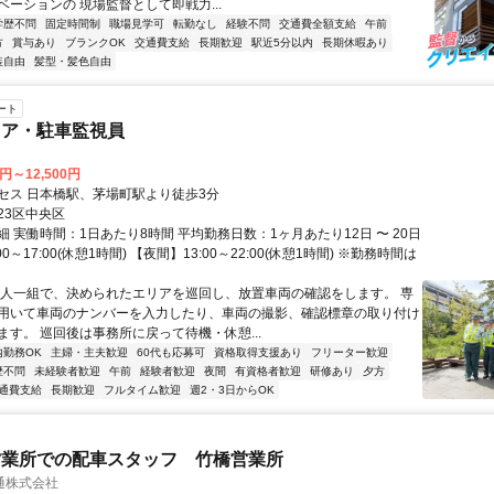
ベーションの 現場監督として即戦力...
学歴不問
固定時間制
職場見学可
転勤なし
経験不問
交通費全額支給
午前
方
賞与あり
ブランクOK
交通費支給
長期歓迎
駅近5分以内
長期休暇あり
装自由
髪型・髪色自由
ート
リア・駐車監視員
0円～12,500円
セス 日本橋駅、茅場町駅より徒歩3分
23区中央区
 実働時間：1日あたり8時間 平均勤務日数：1ヶ月あたり12日 〜 20日
0～17:00(休憩1時間) 【夜間】13:00～22:00(休憩1時間) ※勤務時間は
二人一組で、決められたエリアを巡回し、放置車両の確認をします。 専
用いて車両のナンバーを入力したり、車両の撮影、確認標章の取り付け
ます。 巡回後は事務所に戻って待機・休憩...
内勤務OK
主婦・主夫歓迎
60代も応募可
資格取得支援あり
フリーター歓迎
歴不問
未経験者歓迎
午前
経験者歓迎
夜間
有資格者歓迎
研修あり
夕方
通費支給
長期歓迎
フルタイム歓迎
週2・3日からOK
営業所での配車スタッフ 竹橋営業所
通株式会社