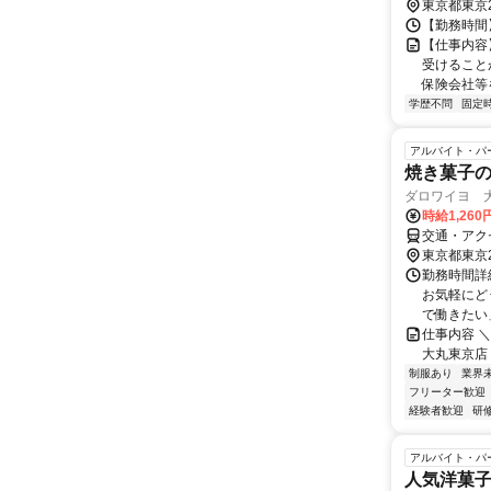
東京都東京
【勤務時間】 
【仕事内容
受けること
保険会社等
学歴不問
固定
アルバイト・パ
焼き菓子
ダロワイヨ 
時給1,26
交通・アク
東京都東京
勤務時間詳細
お気軽にど
で働きたい」
仕事内容 ＼
大丸東京店 /)
制服あり
業界
フリーター歓迎
経験者歓迎
研
アルバイト・パ
人気洋菓子