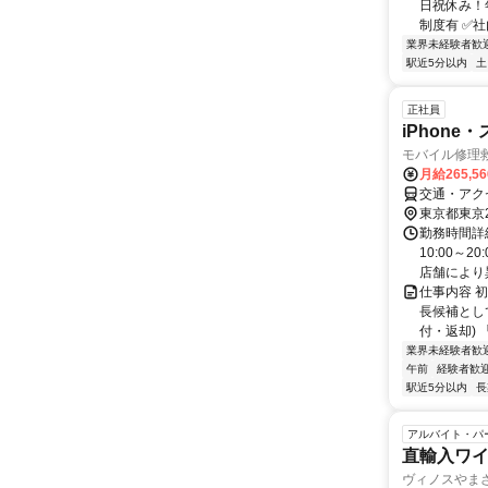
⽇祝休み！
制度有 ✅社
業界未経験者歓
駅近5分以内
土
正社員
iPhon
モバイル修理救
月給265,5
交通・アク
東京都東京
勤務時間詳細
10:00～
店舗により異
仕事内容 
長候補とし
付・返却) 
業界未経験者歓
午前
経験者歓
駅近5分以内
長
アルバイト・パ
直輸入ワ
ヴィノスやま