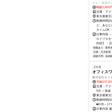
トシ・ヨロイ
時給1,40
交通・アクセ
東京都東京
勤務時間詳細
ど、あなた
タイムOK 
仕事内容 
ロイヅカを
内容】 ・店
制服あり
業界
主婦・主夫歓迎
経験不問
未経
正社員
オフィスワ
株式会社セリ
月給247,0
交通・アク
5分 ／各線
東京都東京
勤務時間詳細
■8:00～
仕事内容 