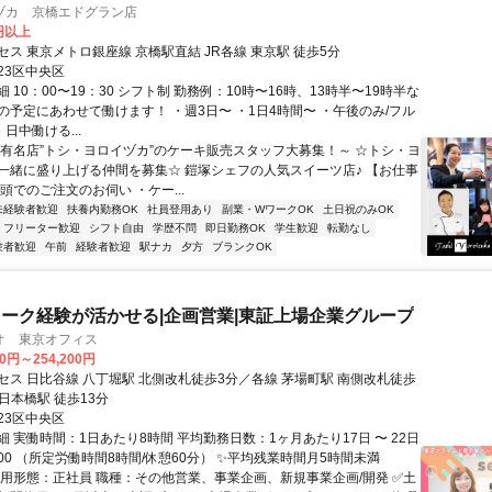
ヅカ 京橋エドグラン店
0円以上
ス 東京メトロ銀座線 京橋駅直結 JR各線 東京駅 徒歩5分
23区中央区
 10：00〜19：30 シフト制 勤務例：10時〜16時、13時半〜19時半な
の予定にあわせて働けます！ ・週3日〜 ・1日4時間〜 ・午後のみ/フル
・日中働ける...
～有名店”トシ・ヨロイヅカ”のケーキ販売スタッフ大募集！～ ☆トシ・ヨ
一緒に盛り上げる仲間を募集☆ 鎧塚シェフの人気スイーツ店♪ 【お仕事
頭でのご注文のお伺い ・ケー...
未経験者歓迎
扶養内勤務OK
社員登用あり
副業・WワークOK
土日祝のみOK
フリーター歓迎
シフト自由
学歴不問
即日勤務OK
学生歓迎
転勤なし
験者歓迎
午前
経験者歓迎
駅ナカ
夕方
ブランクOK
ーク経験が活かせる|企画営業|東証上場企業グループ
オ 東京オフィス
00円～254,200円
セス 日比谷線 八丁堀駅 北側改札徒歩3分／各線 茅場町駅 南側改札徒歩
 日本橋駅 徒歩13分
23区中央区
 実働時間：1日あたり8時間 平均勤務日数：1ヶ月あたり17日 〜 22日
17:00 （所定労働時間8時間/休憩60分） ✨平均残業時間月5時間未満
雇用形態：正社員 職種：その他営業、事業企画、新規事業企画/開発 ✅⼟