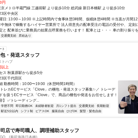
00円
アクセス: 東京メトロ半蔵門線 三越前駅 より徒歩10分 総武線 新日本橋駅 より徒歩10分
23区中央区
日: 13:00～10:00 ※上記時間内で食事休憩3時間、仮眠休憩4時間 ※当直が月間1
 年中無休で稼働するハイヤー営業所で 法人得意先の配車受注の電話の受付や、 定刻
定と 配車並びに乗務員の始業点呼業務を行います！ 配車とは・・・ 車の割り振りをす
交通費支給
昇給あり
ート
梱包・発送スタッフ
ストハブ
0円以上
セス 秋葉原駅から徒歩5分
23区千代田区
 勤務時間：10:00〜19:00（休憩時間1時間）
＼トレカECサービス「Clove」の梱包・発送スタッフ募集✨／ トレーデ
ドを扱うECサービス「Clove」で、商品の梱包や発送をお任せします！
】 ✅トレーディング...
学歴不問
即日勤務OK
未経験者歓迎
月1シフト提出
交通費支給
長期歓迎
駅近5分以内
シフト制
ピアスOK
服装自由
ひげOK
髪型・髪色自由
寿司店で寿司職人、調理補助スタッフ
AGO (寿司海路日本橋)