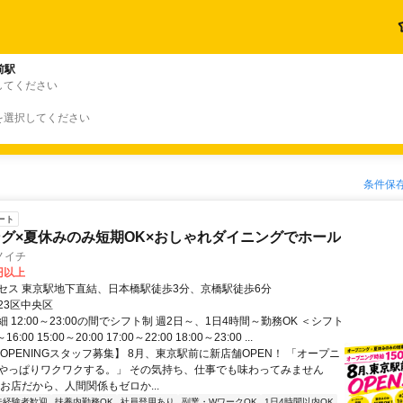
前駅
してください
を選択してください
条件保
ート
グ×夏休みのみ短期OK×おしゃれダイニングでホール
ノイチ
0円以上
セス 東京駅地下直結、日本橋駅徒歩3分、京橋駅徒歩6分
23区中央区
 12:00～23:00の間でシフト制 週2日～、1日4時間～勤務OK ＜シフト
16:00 15:00～20:00 17:00～22:00 18:00～23:00 ...
OPENINGスタッフ募集】 8月、東京駅前に新店舗OPEN！ 「オープニ
やっぱりワクワクする。」 その気持ち、仕事でも味わってみません
お店だから、人間関係もゼロか...
未経験者歓迎
扶養内勤務OK
社員登用あり
副業・WワークOK
1日4時間以内OK