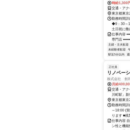
時給1,30
交通・アク
東京都東京
勤務時間詳細
◆9：30～
土日祝に働け
仕事内容 •••
専門店 •••••••••
主婦・主夫歓迎
未経験者歓迎
駅近5分以内
週
正社員
リノベー
株式会社 創
月給400,0
交通・アク
川町駅」新
東京都東京
勤務時間詳細
～18:00
ります ■残
仕事内容 
ン性と機能