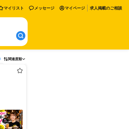
マイリスト
メッセージ
マイページ
求人掲載のご相談
存
関連度順