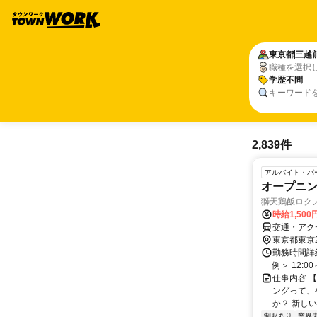
東京都
三越
職種を選択
学歴不問
キーワード
2,839件
アルバイト・パ
オープニン
獅天鶏飯ロク
時給1,50
交通・アク
東京都東京
勤務時間詳細
例＞ 12:00～
仕事内容 【
ングって、
か？ 新しい
制服あり
業界