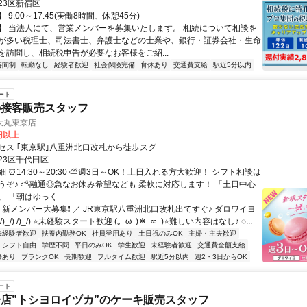
23区新宿区
9:00～17:45(実働8時間、休憩45分)
】 当法人にて、営業メンバーを募集いたします。 相続について相談を
が多い税理士、司法書士、弁護士などの士業や、銀行・証券会社・生命
を訪問し、相続税申告が必要なお客様をご紹...
時間制
転勤なし
経験者歓迎
社会保険完備
育休あり
交通費支給
駅近5分以内
ート
の接客販売スタッフ
大丸東京店
0円以上
セス ｢東京駅｣八重洲北口改札から徒歩スグ
23区千代田区
 ⏰14:30～20:30 ⛅週3日～OK！土日入れる方大歓迎！ シフト相談は
うぞ♪ ⛅融通◎急なお休み希望なども 柔軟に対応します！ 「土日中心
 「朝はゆっく...
 新メンバー大募集❗ ／ JR東京駅八重洲北口改札出てすぐ♪ ダロワイヨ
_/) /)_/) ⭐未経験スタート歓迎 (｡･ω･)＊･∞･)⭐難しい内容はなし♪ ◌...
未経験者歓迎
扶養内勤務OK
社員登用あり
土日祝のみOK
主婦・主夫歓迎
シフト自由
学歴不問
平日のみOK
学生歓迎
未経験者歓迎
交通費全額支給
修あり
ブランクOK
長期歓迎
フルタイム歓迎
駅近5分以内
週2・3日からOK
ート
店”トシヨロイヅカ”のケーキ販売スタッフ