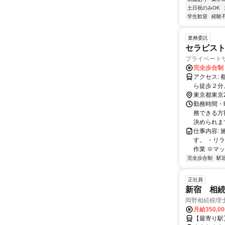
土日祝のみOK
学生歓迎
経験
業務委託
セラピスト
プライベートサ
完全歩合制
アクセス: 都営浅草線「東日本橋」、都営新宿線「馬喰横山」、JR「馬喰町」駅か
ら徒歩２分
東京都東京
勤務時間・曜
務できる方
決められます。
仕事内容:
す。 ・リ
作業 ※マ
完全歩合制
駅
正社員
新宿 相
岡野相続税理
月給350,0
【最寄り駅