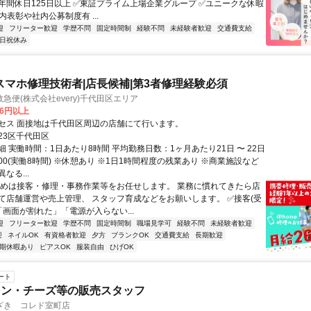
年間休⽇125⽇以上 ✅東証プライム上場企業グループ ✅ユニークな休暇
内表彰や社内公募制度有 ...
迎
フリーター歓迎
学歴不問
固定時間制
経験不問
未経験者歓迎
交通費支給
日祝休み
e・スマホ修理技術者|店長候補|第3者修理経験必須
急便(株式会社every)千代田区エリア
66円以上
セス 面接地は千代田区周辺の店舗にて行います。
23区千代田区
 実働時間：1日あたり8時間 平均勤務日数：1ヶ月あたり21日 〜 22日
20:00(実働8時間) ※休憩あり ※1日1時間程度の残業あり ※商業施設など
なる...
初めは接客・修理・事務作業等をお任せします。 業務に慣れてきたら店
て店舗運営や売上管理、 スタッフ育成などをお願いします。 ✅接客(受
「画面が割れた」「電源が入らない...
迎
フリーター歓迎
学歴不問
固定時間制
職場見学可
経験不問
未経験者歓迎
迎
ネイルOK
有資格者歓迎
夕方
ブランクOK
交通費支給
長期歓迎
期休暇あり
ピアスOK
服装自由
ひげOK
ート
イン・チーズ等の販売スタッフ
ざき コレド室町店