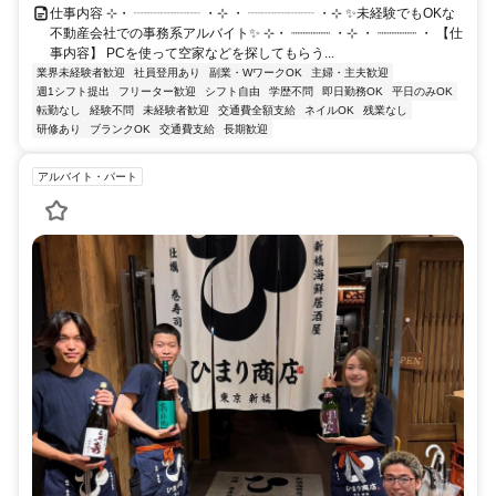
仕事内容 ⊹・ ┈┈┈┈┈ ・⊹ ・ ┈┈┈┈┈ ・⊹ ✨未経験でもOKな
不動産会社での事務系アルバイト✨ ⊹・ ┈┈┈┈┈ ・⊹ ・ ┈┈┈┈┈ ・ 【仕
事内容】 PCを使って空家などを探してもらう...
業界未経験者歓迎
社員登用あり
副業・WワークOK
主婦・主夫歓迎
週1シフト提出
フリーター歓迎
シフト自由
学歴不問
即日勤務OK
平日のみOK
転勤なし
経験不問
未経験者歓迎
交通費全額支給
ネイルOK
残業なし
研修あり
ブランクOK
交通費支給
長期歓迎
アルバイト・パート