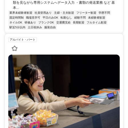
類を見ながら専用システムへデータ入力 ・書類の発送業務 など 基
本...
業界未経験者歓迎
社員登用あり
主婦・主夫歓迎
フリーター歓迎
学歴不問
固定時間制
職場見学可
平日のみOK
転勤なし
経験不問
未経験者歓迎
ネイルOK
研修あり
ブランクOK
交通費支給
長期歓迎
フルタイム歓迎
駅近5分以内
土日祝休み
服装自由
アルバイト・パート