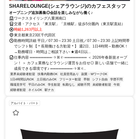
SHARELOUNGE(シェアラウンジ)のカフェスタッフ
オープニング追加募集◎会話を楽しみながら働く♪
ワークスタイリング八重洲南口
交通・アクセス 「東京駅」「京橋駅」徒歩5分圏内（東京駅直結）
時給1,263円以上
東京都東京23区千代田区
勤務時間詳細 平日／07:30～23:30 土日祝／07:30～23:30 上記時間帯
でシフト制 【＊長期働ける方歓迎＊】 週2日、1日4時間～勤務OK！
→勤務曜日・時間はご相談下さい ★週4日以...
仕事内容 ════════･୨ ꕤ ୧･════════ ＜ 2026年春新規オープ
ン！ ＞ カフェ業務などラウンジ運営をお任せ◎ 新しい店舗で一緒に
成長できる環境です♪ ════════･୨ ꕤ ୧...
業界未経験者歓迎
扶養内勤務OK
社員登用あり
副業・WワークOK
1日4時間以内OK
土日祝のみOK
フリーター歓迎
早朝
シフト自由
学歴不問
職場見学可
平日のみOK
学生歓迎
転勤なし
経験不問
未経験者歓迎
午前
経験者歓迎
ネイルOK
駅ナカ
アルバイト・パート