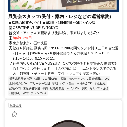
展覧会スタッフ(受付・案内・レジなどの運営業務)
★話題の展覧会バイト★週2日・1日4時間～OK/ネイル◎
CREATIVE MUSEUM TOKYO
交通・アクセス 京橋駅より徒歩3分、東京駅より徒歩7分
時給1,250円
東京都東京23区中央区
勤務時間詳細 勤務時間：9:00～21:00の間でシフト制 ★土日を含む週
2日～ ★1日3h/4h～ ★7月以降勤務できる方歓迎！ 9:15～13:15、
9:15～14:15、9:15～16:15、...
仕事内容 CREATIVE MUSEUM TOKYOで開催する展覧会の 来館者対
応を中心にお任せします！ 【具体的には】 ・エントランスでのご案
内、列整理 ・チケット販売、受付 ・フロアや展示内容の...
業界未経験者歓迎
短期（3ヵ月以内）
副業・WワークOK
1日4時間以内OK
土日祝のみOK
フリーター歓迎
早朝
シフト自由
平日のみOK
学生歓迎
経験不問
未経験者歓迎
午前
経験者歓迎
ネイルOK
夜間
月1シフト提出
研修あり
夕方
ブランクOK
派遣社員