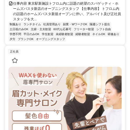
仕事内容 東京駅新施設トフロム内に話題の絶望のスパゲッティ・ホ
ームズパスタ新店のオープニングスタッフ 【仕事内容】 トフロム内
の話題のホームズパスタ新規オープンに伴い、アルバイト及び正社員
スタッフを大...
制服あり
ランチタイム
社員登用あり
副業・WワークOK
隔週シフト提出
土日祝のみOK
主婦・主夫歓迎
60代も応募可
フリーター歓迎
シフト自由
学歴不問
平日のみOK
学生歓迎
未経験者歓迎
経験者歓迎
ネイルOK
研修あり
夕方
ブランクOK
オープニングスタッフ
正社員