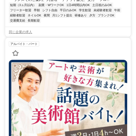
短期（3ヵ月以内）
副業・WワークOK
1日4時間以内OK
土日祝のみOK
フリーター歓迎
早朝
シフト自由
平日のみOK
学生歓迎
未経験者歓迎
午前
経験者歓迎
ネイルOK
夜間
月1シフト提出
研修あり
夕方
ブランクOK
交通費支給
長期歓迎
同じ企業の求人
アルバイト・パート