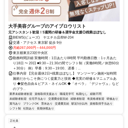
大手美容グループのアイブロウリスト
元アシスタント歓迎！5週間の研修＆奨学金支援◎残業ほぼなし
BIEWS(ビューズ) ヤエチカ店/BW-204
交通・アクセス 東京駅 徒歩 9分
月給267,000円～444,000円
東京都東京23区中央区
勤務時間詳細 実働時間：1日あたり8時間 平均勤務日数：1ヶ月あた
り18日 〜 20日 ■9:30～21:30の間でシフト制（実働8時間／休憩60分
＋30分） 例）早番：9:30～19:00、遅番：...
仕事内容 【完全週休2日×残業ほぼなし】 マンツーマン施術×短時間
施術だからこそ身につく提案力と技術 ◆充実の研修＆マニュアルあ
り ◆髪色自由＆ピアス・ネイルOK ◆「オペラ」「デジャヴュ」など
のブラ...
業界未経験者歓迎
資格取得支援あり
職場見学可
転勤なし
経験不問
未経験者歓迎
住宅手当あり
交通費全額支給
経験者歓迎
有資格者歓迎
研修あり
賞与あり
ブランクOK
育休あり
交通費支給
駅近5分以内
資格取得手当あり
シフト制
社割あり
長期休暇あり
正社員