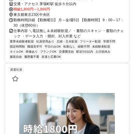
交通・アクセス 茅場町駅 徒歩５分以内
時給1,800円～1,900円
東京都東京23区中央区
勤務時間詳細 【勤務曜日】 月～金/週5日 【勤務時間】 9：00～17：
30（休憩60分）
仕事内容 ＼電話無し＆未経験歓迎／ ・書類のスキャン ・書類のチェ
ック ・データ入力 ・開封、封入作業 など
業界未経験者歓迎
社員登用あり
主婦・主夫歓迎
フリーター歓迎
学歴不問
固定時間制
職場見学可
平日のみOK
転勤なし
経験不問
未経験者歓迎
ネイルOK
研修あり
ブランクOK
交通費支給
駅近5分以内
土日祝休み
服装自由
履歴書不要
友達と応募OK
派遣社員