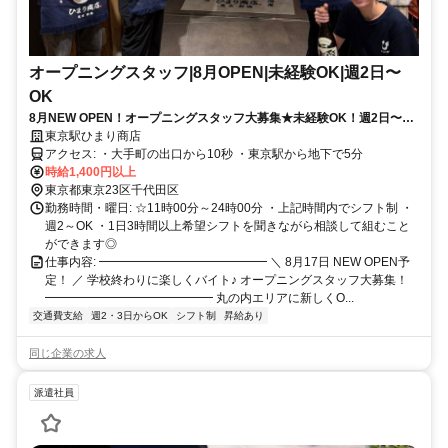
オープニングスタッフ|8月OPEN|未経験OK|週2日〜
OK
8月NEW OPEN！オープニングスタッフ大募集★未経験OK！週2日〜
OK！学校終わりに一緒に働きませんか？
東京駅ひまり商店
アクセス: ・大手町の出口から10秒 ・東京駅から地下で5分
時給1,400円以上
東京都東京23区千代田区
勤務時間・曜日: ☆11時00分～24時00分 ・上記時間内でシフト制 ・
週2～OK ・1日3時間以上希望シフトを聞きながら相談して組むこと
ができます◎
仕事内容: ━━━━━━━━━━━━━━ ＼ 8月17日 NEW OPEN予
定！ ／ 学校終わりに楽しくバイト♪ オープニングスタッフ大募集！
━━━━━━━━━━━━━━ 丸の内エリアに新しくO...
交通費支給
週2・3日からOK
シフト制
昇給あり
同じ企業の求人
派遣社員