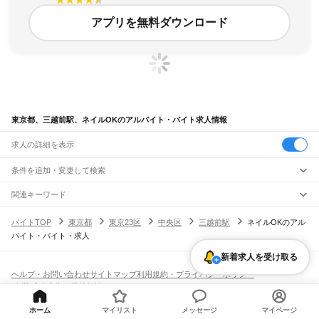
アプリを無料ダウンロード
東京都、三越前駅、ネイルOKのアルバイト・バイト求人情報
求人の詳細を表示
条件を追加・変更して検索
市区町村を追加・変更
関連キーワード
完全在宅ワーク 全国
シール貼り 在宅
現在地周辺
ガチャガチャ
犬カフェ
東京都
駅を追加・変更
バイトTOP
東京都
東京23区
中央区
三越前駅
ネイルOKのアル
東京都
すべて
バイト・バイト・求人
東京23区
すべて
職種を追加・変更
JR東海道本線(東京～熱海)
千代田区
中央区
港区
新宿区
文京区
台東区
墨田区
江東区
品川区
目黒区
大田区
新着求人を受け取る
東京駅
新橋駅
品川駅
飲食・フードサービス
世田谷区
渋谷区
中野区
杉並区
豊島区
北区
荒川区
板橋区
練馬区
足立区
葛飾区
特徴を追加・変更
飲食・フードサービス
江戸川区
すべて
ヘルプ・お問い合わせ
サイトマップ
利用規約・プライバシーポリシー
JR山手線
ホールスタッフ
キッチンスタッフ
皿洗い・洗い場
精肉・鮮魚加工
給食調理
人気
[企業]求人広告の掲載相談
大崎駅
五反田駅
目黒駅
恵比寿駅
渋谷駅
原宿駅
代々木駅
新宿駅
新大久保駅
八王子市
立川市
武蔵野市
三鷹市
青梅市
府中市
昭島市
調布市
町田市
小金井市
雇用形態を追加・変更
パン屋（ベーカリー）
フードカウンター販売員
バー（BAR）・バーテンダー
日払いOK
高校生歓迎
学生歓迎
深夜の仕事
髪型・髪色自由
ひげOK
ネイルOK
高田馬場駅
目白駅
池袋駅
大塚駅
巣鴨駅
駒込駅
田端駅
西日暮里駅
日暮里駅
鶯谷駅
小平市
日野市
東村山市
国分寺市
国立市
福生市
狛江市
東大和市
清瀬市
飲食店補助（開店・閉店準備）
飲食店（店長・マネージャー）
ピアスOK
アルバイト・パート
履歴書不要
オープニングスタッフ
留学生・外国人活躍中
ホーム
マイリスト
メッセージ
マイページ
上野駅
御徒町駅
秋葉原駅
神田駅
東京駅
有楽町駅
新橋駅
浜松町駅
田町駅
東久留米市
武蔵村山市
多摩市
稲城市
羽村市
あきる野市
西東京市
大島町
利島村
都道府県を変更
営業・販売