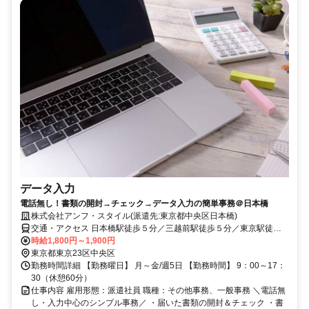
データ入力
電話無し！書類の開封→チェック→データ入力の簡単事務＠日本橋
株式会社アンフ・スタイル(派遣先:東京都中央区日本橋)
交通・アクセス 日本橋駅徒歩５分／三越前駅徒歩５分／東京駅徒歩
５分
時給1,800円～1,900円
東京都東京23区中央区
勤務時間詳細 【勤務曜日】 月～金/週5日 【勤務時間】 9：00～17：
30（休憩60分）
仕事内容 雇用形態：派遣社員 職種：その他事務、一般事務 ＼電話無
し・入力中心のシンプル事務／ ・届いた書類の開封＆チェック ・書