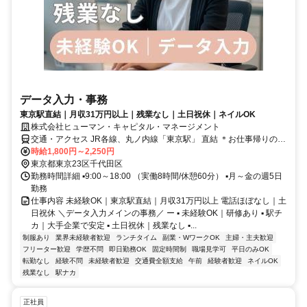
データ入力・事務
東京駅直結｜月収31万円以上｜残業なし｜土日祝休｜ネイルOK
株式会社ヒューマン・キャピタル・マネージメント
交通・アクセス JR各線、丸ノ内線「東京駅」 直結 ＊お仕事帰りのシ
ョッピングも楽々♪
時給1,800円～2,250円
東京都東京23区千代田区
勤務時間詳細 ▪️9:00～18:00 （実働8時間/休憩60分） ▪️月～金の週5日
勤務
仕事内容 未経験OK｜東京駅直結｜月収31万円以上 電話ほぼなし｜土
日祝休 ＼データ入力メインの事務／ ー ▪️ 未経験OK｜研修あり ▪️ 駅チ
カ｜大手企業で安定 ▪️ 土日祝休｜残業なし ▪️...
制服あり
業界未経験者歓迎
ランチタイム
副業・WワークOK
主婦・主夫歓迎
フリーター歓迎
学歴不問
即日勤務OK
固定時間制
職場見学可
平日のみOK
転勤なし
経験不問
未経験者歓迎
交通費全額支給
午前
経験者歓迎
ネイルOK
残業なし
駅ナカ
正社員