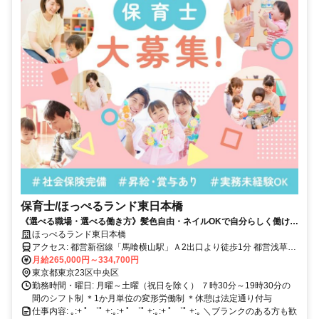
保育士/ほっぺるランド東日本橋
《選べる職場・選べる働き方》髪色自由・ネイルOKで自分らしく働け
る！社宅支援制度あり／資格を活かせる
ほっぺるランド東日本橋
アクセス: 都営新宿線「馬喰横山駅」Ａ2出口より徒歩1分 都営浅草線
「東日本橋駅」A3出口より徒歩5分
月給265,000円～334,700円
東京都東京23区中央区
勤務時間・曜日: 月曜～土曜（祝日を除く） ７時30分～19時30分の
間のシフト制 ＊1か月単位の変形労働制 ＊休憩は法定通り付与
仕事内容: ｡:+ ﾟ ゜ﾟ +:｡:+ ﾟ ゜ﾟ +:｡:+ ﾟ ゜ﾟ +:｡ ＼ブランクのある方も歓