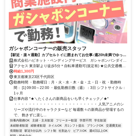
ガシャポンコーナーの販売スタッフ
【駅近・楽々通勤】カプセルトイに囲まれてお仕事♪週20h未満でゆった
り勤務のシフトです◎ネイル＆ピアスOK・髪色自由
株式会社ハピネット・ベンディングサービス ガシャポンバンダイオ
フィシャルショップ@TOKYO STATION
アクセス 東京駅より徒歩5分＊自転車通勤可(規定有) ★公共交通機関
の場合交通費全額支給
時給1,300円
東京都東京23区千代田区
勤務時間 ・勤務曜日：月・火・水・木・金・土・日・祝 ・勤務時
間： [1] 09:00～22:00 ・最低勤務日数（週）：3日 シフトサイクル：
1ヶ月
仕事内容 *★＼たくさんの新商品をいち早くチェック／★*
・・・・・・・・・・・・・・・・・・・・・・・ 人気アニメのシ
リーズや流行中のキャラクターなど 毎週数々の新商品が登場するの
で、 飽きずに楽し...
扶養内勤務OK
主婦・主夫歓迎
フリーター歓迎
学歴不問
学生歓迎
未経験者歓迎
経験者歓迎
ネイルOK
月1シフト提出
ブランクOK
交通費支給
長期歓迎
駅近5分以内
シフト制
社割あり
ピアスOK
週4日以上OK
髪型・髪色自由