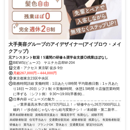
大手美容グループのアイデザイナー(アイブロウ・メイ
クアップ)
元アシスタント歓迎！5週間の研修＆奨学金支援◎残業ほぼなし
BIEWS(ビューズ) ヤエチカ店/BW-204
交通・アクセス 東京駅 徒歩 9分
月給267,000円～444,000円
東京都東京23区中央区
勤務時間詳細 実働時間：1日あたり8時間 平均勤務日数：1ヶ月あた
り18日 〜 20日 シフト制 ※実働8時間、休憩1.5時間 ※店舗営業時間
に準ずる 〈シフト例〉 9:30〜19:00(早番例)...
仕事内容 ⭐ビューズの魅力 ＿＿＿＿＿＿＿＿＿＿＿＿＿＿＿＿＿＿＿
＿ ✅業界最高水準の賞与73万円以上！ ✅研修中から26万7000円以上
確約！ ✅歩合給じゃないから給与変動ナシ！ ✅未経験・第二新卒...
業界未経験者歓迎
資格取得支援あり
職場見学可
転勤なし
経験不問
未経験者歓迎
住宅手当あり
交通費全額支給
経験者歓迎
残業なし
有資格者歓迎
研修あり
賞与あり
ブランクOK
育休あり
交通費支給
駅近5分以内
資格取得手当あり
シフト制
社割あり