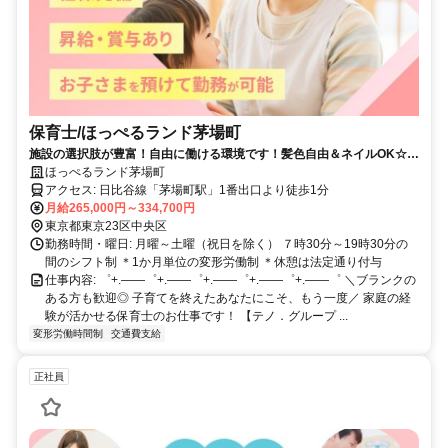
保育士/ほっぺるランド茅場町
施設の選択肢が豊富！自由に働ける環境です！髪色自由＆ネイルOK☆社
宅支援制度あり
ほっぺるランド茅場町
アクセス: 日比谷線「茅場町駅」1番出口より徒歩1分
月給265,000円～334,700円
東京都東京23区中央区
勤務時間・曜日: 月曜～土曜（祝日を除く） ７時30分～19時30分の
間のシフト制 ＊1か月単位の変形労働制 ＊休憩は法定通り付与
仕事内容: ゜+.――゜+.――゜+.――゜+.――゜+.――゜ ＼ブランクの
ある方も歓迎◎ 子育てを終えたあなたにこそ、もう一度／ 家庭の経
験が活かせる保育士のお仕事です！ 【テノ．グループ ...
変形労働時間制
交通費支給
正社員