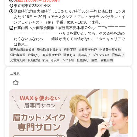
月給251,000円～525,000円
東京都東京23区中央区
勤務時間詳細 実働時間：1日あたり7時間30分 平均勤務日数：1ヶ月
あたり18日 〜 20日 ＜アナスタシア ミアレ・ケサランパサラン・イ
ンフェイシャス＞ （例） 早番／9:30～18:30（休憩6...
仕事内容 ＼✨面談会開催！履歴書不要/私服OK✨／ ￣￣V￣￣￣￣￣
￣￣￣￣￣￣￣￣￣￣￣￣ ハサミを置いた。でも、その資格を諦め
たくないあなたへ。 「経験が浅くて自信がない」「今のキャリアで
は将来...
業界未経験者歓迎
資格取得支援あり
経験不問
未経験者歓迎
交通費全額支給
経験者歓迎
残業なし
有資格者歓迎
研修あり
賞与あり
ブランクOK
育休あり
交通費支給
長期歓迎
駅近5分以内
シフト制
社割あり
髪型・髪色自由
正社員