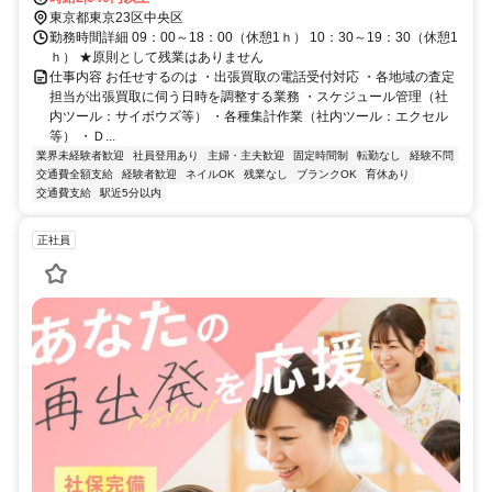
東京都東京23区中央区
勤務時間詳細 09：00～18：00（休憩1ｈ） 10：30～19：30（休憩1
ｈ） ★原則として残業はありません
仕事内容 お任せするのは ・出張買取の電話受付対応 ・各地域の査定
担当が出張買取に伺う日時を調整する業務 ・スケジュール管理（社
内ツール：サイボウズ等） ・各種集計作業（社内ツール：エクセル
等） ・Ｄ...
業界未経験者歓迎
社員登用あり
主婦・主夫歓迎
固定時間制
転勤なし
経験不問
交通費全額支給
経験者歓迎
ネイルOK
残業なし
ブランクOK
育休あり
交通費支給
駅近5分以内
正社員