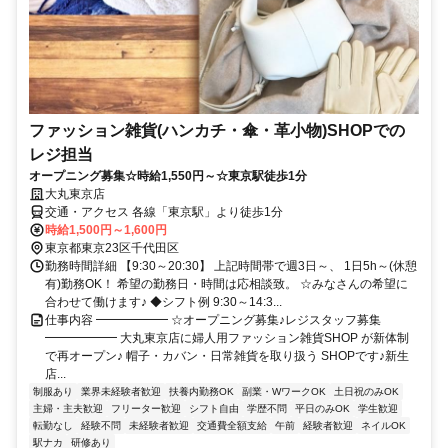
ファッション雑貨(ハンカチ・傘・革小物)SHOPでの
レジ担当
オープニング募集☆時給1,550円～☆東京駅徒歩1分
大丸東京店
交通・アクセス 各線「東京駅」より徒歩1分
時給1,500円～1,600円
東京都東京23区千代田区
勤務時間詳細 【9:30～20:30】 上記時間帯で週3日～、 1日5h～(休憩
有)勤務OK！ 希望の勤務日・時間は応相談致。 ☆みなさんの希望に
合わせて働けます♪ ◆シフト例 9:30～14:3...
仕事内容 ━━━━━━ ☆オープニング募集♪レジスタッフ募集
━━━━━━ 大丸東京店に婦人用ファッション雑貨SHOP が新体制
で再オープン♪ 帽子・カバン・日常雑貨を取り扱う SHOPです♪新生
店...
制服あり
業界未経験者歓迎
扶養内勤務OK
副業・WワークOK
土日祝のみOK
主婦・主夫歓迎
フリーター歓迎
シフト自由
学歴不問
平日のみOK
学生歓迎
転勤なし
経験不問
未経験者歓迎
交通費全額支給
午前
経験者歓迎
ネイルOK
駅ナカ
研修あり