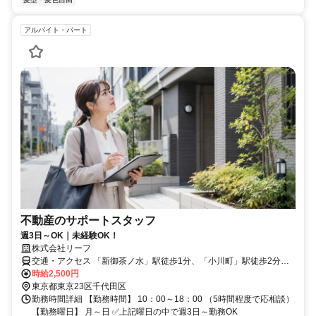
アルバイト・パート
不動産のサポートスタッフ
週3日～OK｜未経験OK！
株式会社リーフ
交通・アクセス 「新御茶ノ水」駅徒歩1分、「小川町」駅徒歩2分、
「淡路町」駅徒歩4分、ほか「神保町」や「神田」駅なども便利です
時給2,500円
東京都東京23区千代田区
勤務時間詳細 【勤務時間】 10：00～18：00 （5時間程度で応相談）
【勤務曜日】 月～日 ✅上記曜日の中で週3日～勤務OK