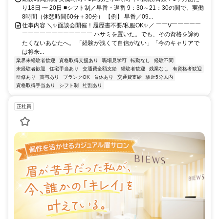
り18日 〜 20日 ■シフト制／早番・遅番 9：30～21：30の間で、実働
8時間（休憩時間60分＋30分） 【例】 早番／09...
仕事内容 ＼✨面談会開催！履歴書不要/私服OK✨／ ￣￣V￣￣￣￣￣
￣￣￣￣￣￣￣￣￣￣￣￣ ハサミを置いた。でも、その資格を諦め
たくないあなたへ。 「経験が浅くて自信がない」「今のキャリアで
は将来...
業界未経験者歓迎
資格取得支援あり
職場見学可
転勤なし
経験不問
未経験者歓迎
住宅手当あり
交通費全額支給
経験者歓迎
残業なし
有資格者歓迎
研修あり
賞与あり
ブランクOK
育休あり
交通費支給
駅近5分以内
資格取得手当あり
シフト制
社割あり
正社員