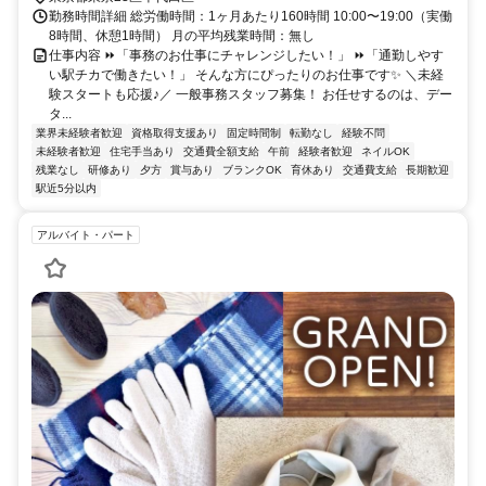
勤務時間詳細 総労働時間：1ヶ月あたり160時間 10:00〜19:00（実働
8時間、休憩1時間） 月の平均残業時間：無し
仕事内容 ⏩「事務のお仕事にチャレンジしたい！」 ⏩「通勤しやす
い駅チカで働きたい！」 そんな方にぴったりのお仕事です✨ ＼未経
験スタートも応援♪／ 一般事務スタッフ募集！ お任せするのは、デー
タ...
業界未経験者歓迎
資格取得支援あり
固定時間制
転勤なし
経験不問
未経験者歓迎
住宅手当あり
交通費全額支給
午前
経験者歓迎
ネイルOK
残業なし
研修あり
夕方
賞与あり
ブランクOK
育休あり
交通費支給
長期歓迎
駅近5分以内
アルバイト・パート