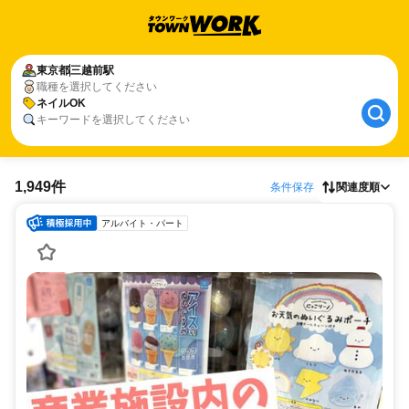
東京都
三越前駅
職種を選択してください
ネイルOK
キーワードを選択してください
1,949件
条件保存
関連度順
アルバイト・パート