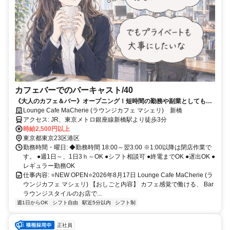
カフェバーでのバーキャスト/40
《大人のカフェ＆バー》オープニング！短時間の勤務や副業としても
OK♪
Lounge Cafe MaCherie (ラウンジカフェ マシェリ) 新橋
アクセス: JR、東京メトロ銀座線新橋駅より徒歩3分
時給2,500円以上
東京都東京23区港区
勤務時間・曜日: ◆勤務時間 18:00～翌3:00 ※1:00以降は閉店作業で
す。 ●週1日～、1日3ｈ～OK ●シフト相談可 ●終電までOK ●遅出OK ●
レギュラー勤務OK
仕事内容: ⭐NEW OPEN⭐2026年8月17日 Lounge Cafe MaCherie (ラ
ウンジカフェ マシェリ) 【おしごと内容】 カフェ感覚で働ける、 Bar
ラウンジスタイルのお店で...
週1日からOK
シフト自由
駅近5分以内
シフト制
正社員