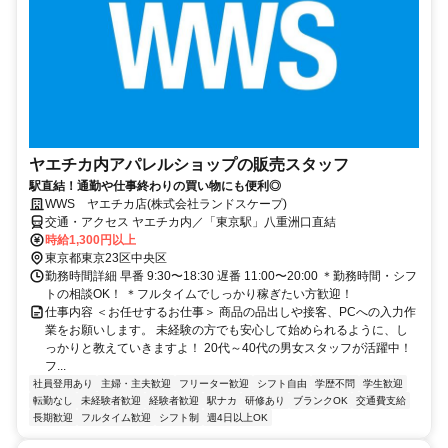
ヤエチカ内アパレルショップの販売スタッフ
駅直結！通勤や仕事終わりの買い物にも便利◎
WWS ヤエチカ店(株式会社ランドスケープ)
交通・アクセス ヤエチカ内／「東京駅」八重洲口直結
時給1,300円以上
東京都東京23区中央区
勤務時間詳細 早番 9:30〜18:30 遅番 11:00〜20:00 ＊勤務時間・シフ
トの相談OK！ ＊フルタイムでしっかり稼ぎたい方歓迎！
仕事内容 ＜お任せするお仕事＞ 商品の品出しや接客、PCへの入力作
業をお願いします。 未経験の方でも安心して始められるように、し
っかりと教えていきますよ！ 20代～40代の男女スタッフが活躍中！
フ...
社員登用あり
主婦・主夫歓迎
フリーター歓迎
シフト自由
学歴不問
学生歓迎
転勤なし
未経験者歓迎
経験者歓迎
駅ナカ
研修あり
ブランクOK
交通費支給
長期歓迎
フルタイム歓迎
シフト制
週4日以上OK