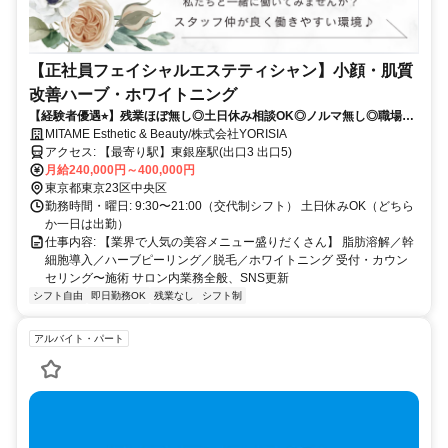
【正社員フェイシャルエステティシャン】小顔・肌質
改善ハーブ・ホワイトニング
【経験者優遇⭐︎】残業ほぼ無し◎土日休み相談OK◎ノルマ無し◎職場環
境♪高待遇と手厚い手当でしっかり稼げる◎綺麗になってプライベートも
MITAME Esthetic & Beauty/株式会社YORISIA
充実♪
アクセス: 【最寄り駅】東銀座駅(出口3 出口5)
月給240,000円～400,000円
東京都東京23区中央区
勤務時間・曜日: 9:30〜21:00（交代制シフト） 土日休みOK（どちら
か一日は出勤）
仕事内容: 【業界で人気の美容メニュー盛りだくさん】 脂肪溶解／幹
細胞導入／ハーブピーリング／脱毛／ホワイトニング 受付・カウン
セリング〜施術 サロン内業務全般、SNS更新
シフト自由
即日勤務OK
残業なし
シフト制
アルバイト・パート