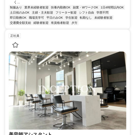
く...
制服あり
業界未経験者歓迎
扶養内勤務OK
副業・WワークOK
1日4時間以内OK
土日祝のみOK
主婦・主夫歓迎
フリーター歓迎
シフト自由
学歴不問
即日勤務OK
職場見学可
平日のみOK
学生歓迎
転勤なし
未経験者歓迎
交通費全額支給
経験者歓迎
有資格者歓迎
夕方
正社員
美容師アシスタント