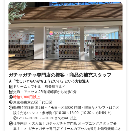
ガチャガチャ専門店の接客・商品の補充スタッフ
★「忙しいぐらいがちょうどいい」という方歓迎★
ドリームカプセル 有楽町マルイ
交通・アクセス JR有楽町駅から徒歩1分
時給1,300円以上
東京都東京23区千代田区
勤務時間詳細 週2日～ 4H/日～相談OK 時間・曜日などシフトはご相
談ください シフト参考例 ①10:30～18:00（10:30～で4H以上）
②12:30～20:30（～20:30までの4H以上...
仕事内容 ＜大人気！ガチャガチャ専門店 オープニングスタッフ募
集！！＞ ガチャガチャ専門店ドリームカプセルが9月上旬有楽町にオ