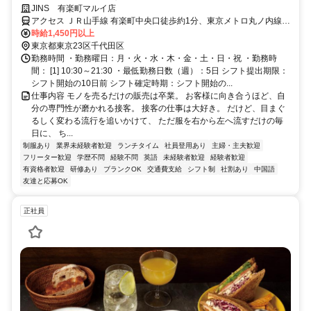
ノの「専門技術職」へ。
JINS 有楽町マルイ店
アクセス ＪＲ山手線 有楽町中央口徒歩約1分、東京メトロ丸ノ内線
銀座C9口徒歩約2分、東京メトロ日比谷線 日比谷A0口徒歩約3分
時給1,450円以上
「有楽町駅」「銀座駅」徒歩2分
東京都東京23区千代田区
勤務時間 ・勤務曜日：月・火・水・木・金・土・日・祝 ・勤務時
間： [1] 10:30～21:30 ・最低勤務日数（週）：5日 シフト提出期限：
シフト開始の10日前 シフト確定時期：シフト開始の...
仕事内容 モノを売るだけの販売は卒業。 お客様に向き合うほど、自
分の専門性が磨かれる接客。 接客の仕事は大好き。 だけど、目まぐ
るしく変わる流行を追いかけて、 ただ服を右から左へ流すだけの毎
日に、 ち...
制服あり
業界未経験者歓迎
ランチタイム
社員登用あり
主婦・主夫歓迎
フリーター歓迎
学歴不問
経験不問
英語
未経験者歓迎
経験者歓迎
有資格者歓迎
研修あり
ブランクOK
交通費支給
シフト制
社割あり
中国語
友達と応募OK
正社員