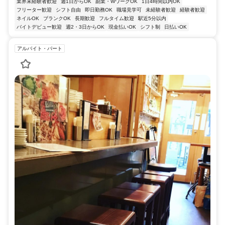
業界未経験者歓迎
週1日からOK
副業・WワークOK
1日4時間以内OK
フリーター歓迎
シフト自由
即日勤務OK
職場見学可
未経験者歓迎
経験者歓迎
ネイルOK
ブランクOK
長期歓迎
フルタイム歓迎
駅近5分以内
バイトデビュー歓迎
週2・3日からOK
現金払いOK
シフト制
日払いOK
アルバイト・パート