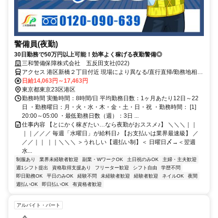
警備員(夜勤)
30日勤務で50万円以上可能！効率よく稼げる夜勤警備◎
三和警備保障株式会社 五反田支社(022)
アクセス 港区新橋２丁目付近 現場により異なる/直行直帰/勤務地相談
可 ■電話面接■来社不要■即日勤務
日給14,063円～17,463円
東京都東京23区港区
勤務時間 実働時間：8時間/日 平均勤務日数：1ヶ月あたり12日～22
日 ・勤務曜日：月・火・水・木・金・土・日・祝 ・勤務時間： [1]
20:00～05:00 ・最低勤務日数（週）：3日 ...
仕事内容 【とにかく稼ぎたい…なら夜勤がおススメ♪】 ＼＼＼｜｜
｜｜／／／ 毎週「水曜日」が給料日♪ 【お支払いは業界最速級】 ／
／／｜｜ ｜｜＼＼＼ ＞うれしい【週払い制】＜ 日曜日〆→＜翌週
水...
制服あり
業界未経験者歓迎
副業・WワークOK
土日祝のみOK
主婦・主夫歓迎
週1シフト提出
資格取得支援あり
フリーター歓迎
シフト自由
学歴不問
即日勤務OK
平日のみOK
経験不問
未経験者歓迎
経験者歓迎
ネイルOK
夜間
週払いOK
即日払いOK
有資格者歓迎
アルバイト・パート