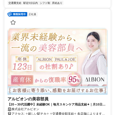
交通費支給
駅近5分以内
シフト制
昇給あり
正社員
アルビオンの美容部員
【20～30代活躍中】未経験OK｜毎月スキンケア用品支給✦｜月10日以
上休み｜月平均残業2.1h
株式会社アルビオン
アクセス: ✧嬉しい駅チカ✧ ✧交通費全額支給✧ 各店舗によります