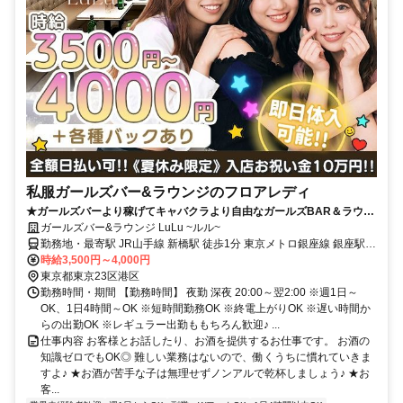
私服ガールズバー&ラウンジのフロアレディ
★ガールズバーより稼げてキャバクラより自由なガールズBAR＆ラウン
ジ★お店見学＆体験入店・毎日実施中♪
ガールズバー&ラウンジ LuLu ~ルル~
勤務地・最寄駅 JR山手線 新橋駅 徒歩1分 東京メトロ銀座線 銀座駅
徒歩12分 都営三田線 内幸町駅 徒歩3分
時給3,500円～4,000円
東京都東京23区港区
勤務時間・期間 【勤務時間】 夜勤 深夜 20:00～翌2:00 ※週1日～
OK、1日4時間～OK ※短時間勤務OK ※終電上がりOK ※遅い時間か
らの出勤OK ※レギュラー出勤ももちろん歓迎♪ ...
仕事内容 お客様とお話したり、お酒を提供するお仕事です。 お酒の
知識ゼロでもOK◎ 難しい業務はないので、働くうちに慣れていきま
すよ♪ ★お酒が苦手な子は無理せずノンアルで乾杯しましょう♪ ★お
客...