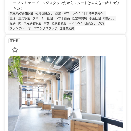
ープン！ オープニングスタッフだからスタートはみんな一緒！ ガチ
ャガチ...
業界未経験者歓迎
社員登用あり
副業・WワークOK
1日4時間以内OK
主婦・主夫歓迎
フリーター歓迎
シフト自由
固定時間制
学生歓迎
転勤なし
経験不問
未経験者歓迎
午前
経験者歓迎
ネイルOK
研修あり
夕方
ブランクOK
オープニングスタッフ
交通費支給
正社員