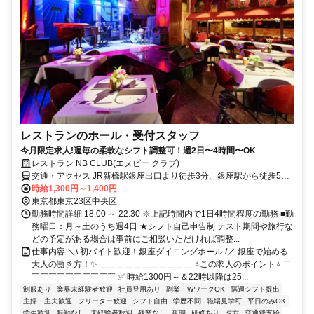
レストランのホール・受付スタッフ
今月限定求人!週毎の柔軟なシフト調整可！週2日〜4時間〜OK
レストラン NB CLUB(エヌビー クラブ)
交通・アクセス JR新橋駅銀座出口より徒歩3分、銀座駅から徒歩5分
銀座並木通り沿い。 新橋駅から350m
時給1,300円～1,400円
東京都東京23区中央区
勤務時間詳細 18:00 ～ 22:30 ※上記時間内で1日4時間程度の勤務 ■勤
務曜日：月～土のうち週4日 ★シフト自己申告制 テスト期間や旅行な
どの予定がある場合は事前にご相談いただければ調整...
仕事内容 ＼\ 初バイト歓迎！銀座ダイニングホール /／ 銀座で始める
大人の働き方！✨ ＿＿＿＿＿＿＿＿＿＿＿ ⭐この求人のポイント⭐ ￣
￣￣￣￣￣￣￣￣￣￣ ✅ 時給1300円～＆22時以降は25...
制服あり
業界未経験者歓迎
社員登用あり
副業・WワークOK
隔週シフト提出
主婦・主夫歓迎
フリーター歓迎
シフト自由
学歴不問
職場見学可
平日のみOK
学生歓迎
転勤なし
未経験者歓迎
残業なし
夜間
研修あり
夕方
交通費支給