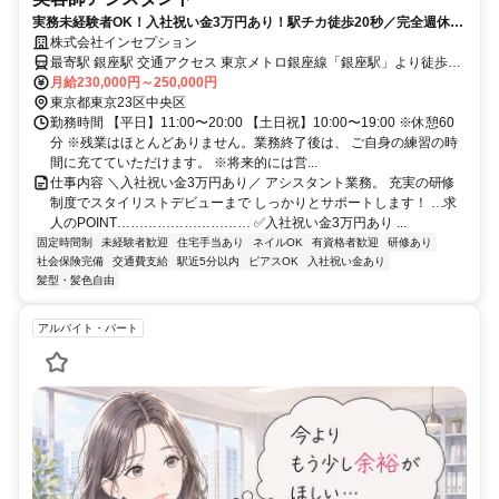
実務未経験者OK！入社祝い金3万円あり！駅チカ徒歩20秒／完全週休2
日制！デビューまで充実サポート
株式会社インセプション
最寄駅 銀座駅 交通アクセス 東京メトロ銀座線「銀座駅」より徒歩30
秒 ●駅近5分以内 ●駅チカ ※銀座のほか、青山にも店舗がございま
月給230,000円～250,000円
す。 勤務地はご相談のうえ、ご自身の希望や お店の雰囲気に合わせ
東京都東京23区中央区
て決めていただけます。
勤務時間 【平日】11:00〜20:00 【土日祝】10:00〜19:00 ※休憩60
分 ※残業はほとんどありません。業務終了後は、 ご自身の練習の時
間に充てていただけます。 ※将来的には営...
仕事内容 ＼入社祝い金3万円あり／ アシスタント業務。 充実の研修
制度でスタイリストデビューまで しっかりとサポートします！ …求
人のPOINT………………………… ✅入社祝い金3万円あり ...
固定時間制
未経験者歓迎
住宅手当あり
ネイルOK
有資格者歓迎
研修あり
社会保険完備
交通費支給
駅近5分以内
ピアスOK
入社祝い金あり
髪型・髪色自由
アルバイト・パート