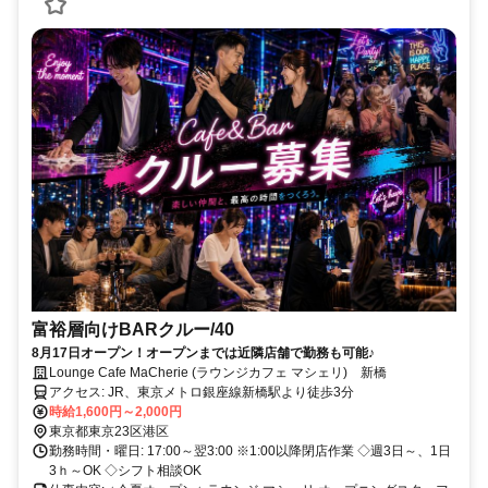
富裕層向けBARクルー/40
8月17日オープン！オープンまでは近隣店舗で勤務も可能♪
Lounge Cafe MaCherie (ラウンジカフェ マシェリ) 新橋
アクセス: JR、東京メトロ銀座線新橋駅より徒歩3分
時給1,600円～2,000円
東京都東京23区港区
勤務時間・曜日: 17:00～翌3:00 ※1:00以降閉店作業 ◇週3日～、1日
3ｈ～OK ◇シフト相談OK