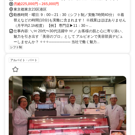
が、 多くが百貨店や駅ビル内となります。
月給225,000円～265,000円
東京都東京23区港区
勤務時間・曜日: 9：00～21：30（シフト制／実働7時間40分） ※着
替えなどの時間(10分)も実働に含まれます！ ※残業はほぼありません
（月平均2.1h程度） 【例】 専門店▶11：30～...
仕事内容: ＼୨୧ 20代〜30代活躍中 ୨୧ ／ お客様の肌と心に寄り添い、
魅力を引き出す「美容のプロ」として アルビオンで美容部員デビュ
ーしませんか？ ✧✧✧──────── 当社で働く魅力...
シフト制
アルバイト・パート