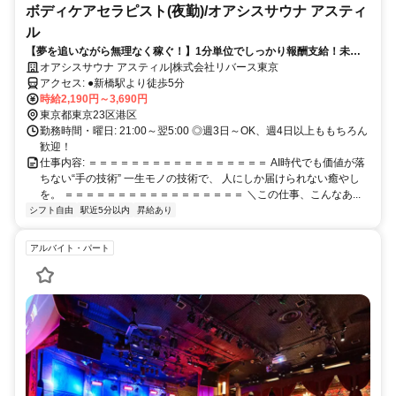
ボディケアセラピスト(夜勤)/オアシスサウナ アスティ
ル
【夢を追いながら無理なく稼ぐ！】1分単位でしっかり報酬支給！未経
験OK！歌手や俳優、声優を目指して上京したあなたへ！自由な働き方で
オアシスサウナ アスティル|株式会社リバース東京
生活を支えながら、一生モノのスキルも手に入る！
アクセス: ●新橋駅より徒歩5分
時給2,190円～3,690円
東京都東京23区港区
勤務時間・曜日: 21:00～翌5:00 ◎週3日～OK、週4日以上ももちろん
歓迎！
仕事内容: ＝＝＝＝＝＝＝＝＝＝＝＝＝＝＝＝＝ AI時代でも価値が落
ちない“手の技術” 一生モノの技術で、 人にしか届けられない癒やし
を。 ＝＝＝＝＝＝＝＝＝＝＝＝＝＝＝＝＝ ＼この仕事、こんなあ...
シフト自由
駅近5分以内
昇給あり
アルバイト・パート