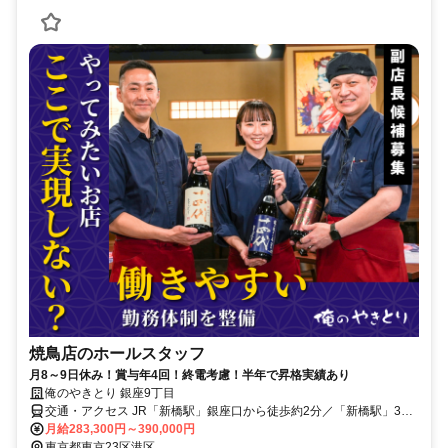
焼鳥店のホールスタッフ
月8～9日休み！賞与年4回！終電考慮！半年で昇格実績あり
俺のやきとり 銀座9丁目
交通・アクセス JR「新橋駅」銀座口から徒歩約2分／「新橋駅」3出
口から徒歩約1分
月給283,300円～390,000円
東京都東京23区港区