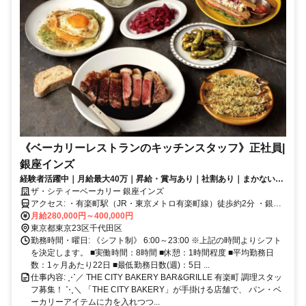
《ベーカリーレストランのキッチンスタッフ》正社員|
銀座インズ
経験者活躍中｜月給最大40万｜昇給・賞与あり｜社割あり｜まかない無
料｜駅チカ
ザ・シティーベーカリー 銀座インズ
アクセス: ・有楽町駅（JR・東京メトロ有楽町線）徒歩約2分 ・銀座
一丁目駅（有楽町線）徒歩約2分 ・日比谷駅（日比谷線・千代田線・
月給280,000円～400,000円
都営三田線）徒歩約4分 どの路線からも通いやすい好立地です◎
東京都東京23区千代田区
勤務時間・曜日: 《シフト制》 6:00～23:00 ※上記の時間よりシフト
を決定します。 ■実働時間：8時間 ■休憩：1時間程度 ■平均勤務日
数：1ヶ月あたり22日 ■最低勤務日数(週)：5日 ...
仕事内容: ⋰／ THE CITY BAKERY BAR&GRILLE 有楽町 調理スタッ
フ募集！ ⋱＼ 「THE CITY BAKERY」が手掛ける店舗で、 パン・ベ
ーカリーアイテムに力を入れつつ...