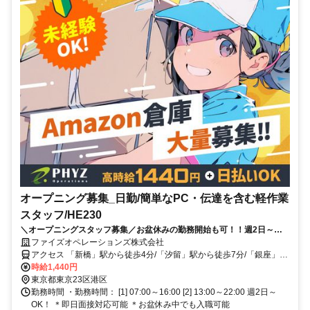
オープニング募集_日勤/簡単なPC・伝達を含む軽作業
スタッフ/HE230
＼オープニングスタッフ募集／お盆休みの勤務開始も可！！週2日～
OK！未経験OK！”早く働きたい！”方必見★
ファイズオペレーションズ株式会社
アクセス 「新橋」駅から徒歩4分/「汐留」駅から徒歩7分/「銀座」駅
から徒歩12分
時給1,440円
東京都東京23区港区
勤務時間 ・勤務時間： [1] 07:00～16:00 [2] 13:00～22:00 週2日～
OK！ ＊即日面接対応可能 ＊お盆休み中でも入職可能