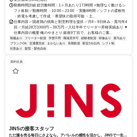
勤務時間詳細 総労働時間：1ヶ月あたり173時間 ⭐無理なく働けるシ
フト体制 ✅勤務時間 ・10:00～23:00 ・実働8時間 ✅シフトの柔軟性
・終電を考慮して作成 ・希望休の取得可能 ・土...
仕事内容 ✅国産鶏の焼鳥と割烹料理を提供 ✅月8～9日休み・賞与年4
回 ✅月給28万3300円～39万円 ✅入社半年でリーダー昇格実績あり ▼
仕事内容の概要 俺のやきとり 銀座9丁目で、お客様のご案...
制服あり
フリーター歓迎
学歴不問
職場見学可
経験者歓迎
研修あり
賞与あり
ブランクOK
交通費支給
まかないあり
長期歓迎
駅近5分以内
シフト制
社割あり
髪型・髪色自由
契約社員
JINSの接客スタッフ
ただ服を売る毎日にさよなら。アパレルの感性を活かし、JINSで一生モ