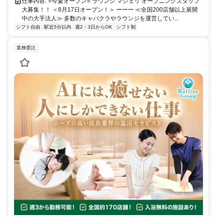
仕事内容: ⭐今夏オープン⭐ ラウンジ マシェリ オープニングスタッフ
大募集！！ ＜8月17日オープン！＞ ーーー ≪全国200店舗以上展開
中の大手法人≫ 多数のキャバクラやラウンジを運営してい...
シフト自由
駅近5分以内
週2・3日からOK
シフト制
業務委託