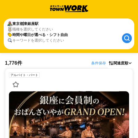
東京都
東銀座駅
職種を選択してください
時間や曜日が選べる・シフト自由
キーワードを選択してください
1,776件
条件保存
関連度順
アルバイト・パート