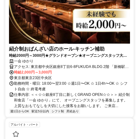
紹介制おばんざい店のホール‧キッチン補助
時給2000円～3000円★グランドオープン★オープニングスタッフ大募
集！未経験でも大丈夫♪
一会 ゆかり
アクセス: 東京都中央区銀座8丁目6-8FUKUDA BLDG 2階 「新橋駅」
徒歩3分 「銀座駅」徒歩9分
時給2,000円～3,000円
東京都東京23区中央区
勤務時間・曜日: 18:00〜翌3:00 ☆週1⽇〜OK ☆ 1⽇4h〜OK ☆ シフ
ト⾃由 ☆ 終電考慮
仕事内容: ＜＜☆☆銀座8丁目に新しくGRAND OPEN☆☆＞＞ 紹介制
和食店「一会 ゆかり」にて、 オープニングスタッフを募集します。
上質なおもてなしを大切にした接客をお願いします。 ご来店...
週1日からOK
駅近5分以内
シフト制
昇給あり
アルバイト・パート