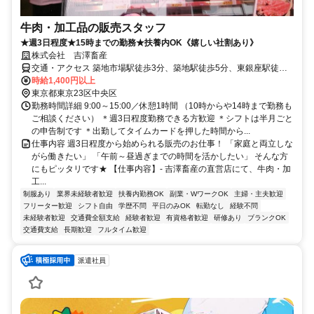
牛肉・加工品の販売スタッフ
★週3日程度★15時までの勤務★扶養内OK《嬉しい社割あり》
株式会社 吉澤畜産
交通・アクセス 築地市場駅徒歩3分、築地駅徒歩5分、東銀座駅徒歩7
分
時給1,400円以上
東京都東京23区中央区
勤務時間詳細 9:00～15:00／休憩1時間 （10時からや14時まで勤務も
ご相談ください） ＊週3日程度勤務できる方歓迎 ＊シフトは半月ごと
の申告制です ＊出勤してタイムカードを押した時間から...
仕事内容 週3日程度から始められる販売のお仕事！ 「家庭と両立しな
がら働きたい」 「午前～昼過ぎまでの時間を活かしたい」 そんな方
にもピッタリです★ 【仕事内容】- 吉澤畜産の直営店にて、牛肉・加
工...
制服あり
業界未経験者歓迎
扶養内勤務OK
副業・WワークOK
主婦・主夫歓迎
フリーター歓迎
シフト自由
学歴不問
平日のみOK
転勤なし
経験不問
未経験者歓迎
交通費全額支給
経験者歓迎
有資格者歓迎
研修あり
ブランクOK
交通費支給
長期歓迎
フルタイム歓迎
派遣社員