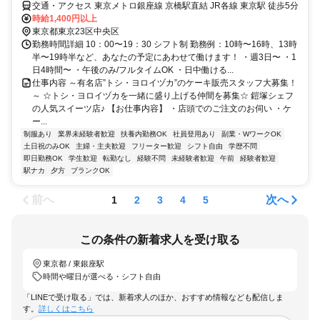
交通・アクセス 東京メトロ銀座線 京橋駅直結 JR各線 東京駅 徒歩5分
時給1,400円以上
東京都東京23区中央区
勤務時間詳細 10：00〜19：30 シフト制 勤務例：10時〜16時、13時
半〜19時半など、あなたの予定にあわせて働けます！ ・週3日〜 ・1
日4時間〜 ・午後のみ/フルタイムOK ・日中働ける...
仕事内容 ～有名店”トシ・ヨロイヅカ”のケーキ販売スタッフ大募集！
～ ☆トシ・ヨロイヅカを一緒に盛り上げる仲間を募集☆ 鎧塚シェフ
の人気スイーツ店♪ 【お仕事内容】 ・店頭でのご注文のお伺い ・ケ
ー...
制服あり
業界未経験者歓迎
扶養内勤務OK
社員登用あり
副業・WワークOK
土日祝のみOK
主婦・主夫歓迎
フリーター歓迎
シフト自由
学歴不問
即日勤務OK
学生歓迎
転勤なし
経験不問
未経験者歓迎
午前
経験者歓迎
駅ナカ
夕方
ブランクOK
前へ
次へ
1
2
3
4
5
この条件の新着求人を受け取る
東京都 / 東銀座駅
時間や曜日が選べる・シフト自由
「LINEで受け取る」では、新着求人のほか、おすすめ情報なども配信しま
す。
詳しくはこちら