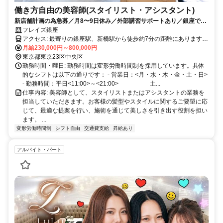
働き方自由の美容師(スタイリスト・アシスタント)
新店舗計画の為急募／月8〜9日休み／外部講習サポートあり／銀座で成
長できるサロン／歩合有り／歩合で80万円も目指せます
フレイズ銀座
アクセス: 最寄りの銀座駅、新橋駅から徒歩約7分の距離にあります。
公共交通機関を利用する場合は、JRや地下鉄をご利用いただけま
月給230,000円～800,000円
す。通勤しやすい立地ですので、安心してお越しください。
東京都東京23区中央区
勤務時間・曜日: 勤務時間は変形労働時間制を採用しています。具体
的なシフトは以下の通りです： - 営業日：<月・水・木・金・土・日>
- 勤務時間：平日<11:00>～<21:00> 土...
仕事内容: 美容師として、スタイリストまたはアシスタントの業務を
担当していただきます。お客様の髪型やスタイルに関するご要望に応
じて、最適な提案を行い、施術を通じて美しさを引き出す役割を担い
ます。 ...
変形労働時間制
シフト自由
交通費支給
昇給あり
アルバイト・パート