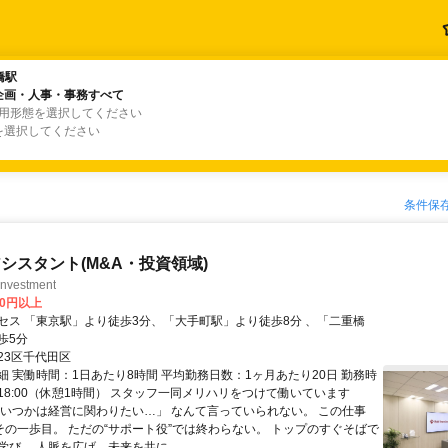
橋駅
橋駅
企画・人事・事務すべて
企画・人事・事務すべて
雇用形態を選択してください
を選択してください
条件保
シスタント(M&A・投資領域)
vestment
00円以上
セス 「東京駅」より徒歩3分、「大手町駅」より徒歩8分 、「二重橋
歩5分
23区千代田区
細 実働時間：1日あたり8時間 平均勤務日数：1ヶ月あたり20日 勤務時
～18:00（休憩1時間） スタッフ一同メリハリをつけて働いています
「いつかは経営に関わりたい…」 なんて言っていられない。 この仕事
がその一歩目。 ただの“サポート役”では終わらない。 トップのすぐそばで
び、 人脈を広げ、未来を共に...