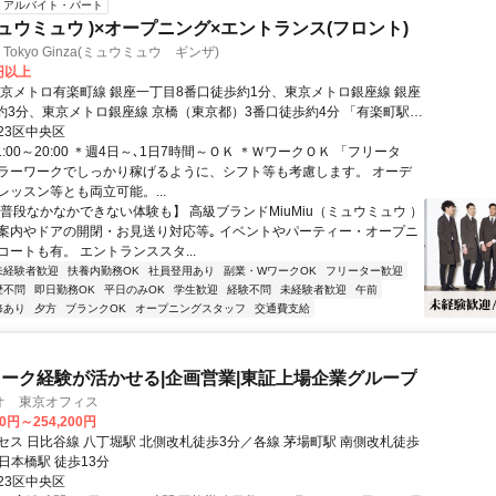
アルバイト・パート
(ミュウミュウ )×オープニング×エントランス(フロント)
u Tokyo Ginza(ミュウミュウ ギンザ)
0円以上
東京メトロ有楽町線 銀座一丁目8番口徒歩約1分、東京メトロ銀座線 銀座
歩約3分、東京メトロ銀座線 京橋（東京都）3番口徒歩約4分 「有楽町駅」
「東銀座駅」徒歩6分/「日比谷駅」徒歩7分/「東京駅」徒歩9分
23区中央区
1:00～20:00 ＊週4日～､1日7時間～ＯＫ ＊ＷワークＯＫ 「フリータ
ラーワークでしっかり稼げるように、シフト等も考慮します。 オーデ
レッスン等とも両立可能。...
【普段なかなかできない体験も】 高級ブランドMiuMiu（ミュウミュウ ）
案内やドアの開閉・お見送り対応等｡ イベントやパーティー・オープニ
ートも有。 エントランススタ...
未経験者歓迎
扶養内勤務OK
社員登用あり
副業・WワークOK
フリーター歓迎
歴不問
即日勤務OK
平日のみOK
学生歓迎
経験不問
未経験者歓迎
午前
修あり
夕方
ブランクOK
オープニングスタッフ
交通費支給
ーク経験が活かせる|企画営業|東証上場企業グループ
オ 東京オフィス
00円～254,200円
セス 日比谷線 八丁堀駅 北側改札徒歩3分／各線 茅場町駅 南側改札徒歩
 日本橋駅 徒歩13分
23区中央区