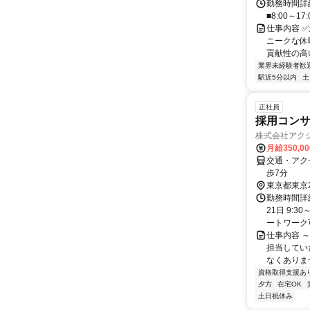
勤務時間詳細
■8:00～
仕事内容 
ニークな休
貢献性の高い
業界未経験者歓
駅近5分以内
土
正社員
採用コン
株式会社アク
月給350,0
交通・アク
歩7分
東京都東京
勤務時間詳
21日 9:
ートワーク可 
仕事内容 
担当してい
なくありま
資格取得支援あ
夕方
在宅OK
土日祝休み