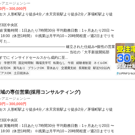
シアエージェンシー
00円～300,000円
セス 人形町駅より徒歩4分／水天宮前駅より徒歩2分／茅場町駅より徒
23区中央区
細 実働時間：1日あたり7時間30分 平均勤務日数：1ヶ月あたり20日 〜
30～18:00（休憩1時間） ※残業は月平均10～20時間程度 ✅週2日までリモ
た...
――――――――――――――――――― 確立された仕組み×個性の営業
 ――――――――――――――――――― 当社の「大手新規開拓部
すでに インサイドセールスから成約に至...
り
学歴不問
固定時間制
職場見学可
転勤なし
午前
経験者歓迎
ネイルOK
在宅OK
賞与あり
ブランクOK
育休あり
交通費支給
長期歓迎
駅近5分以内
ピアスOK
土日祝休み
域の専任営業(採用コンサルティング)
シアエージェンシー
00円～300,000円
セス 人形町駅より徒歩4分／水天宮前駅より徒歩2分／茅場町駅より徒
23区中央区
細 実働時間：1日あたり7時間30分 平均勤務日数：1ヶ月あたり20日 〜
30～18:00（休憩1時間） ※残業は月平均10～20時間程度 ✅週2日までリモ