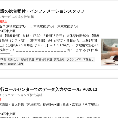
施設の総合受付・インフォメーションスタッフ
ルサービス株式会社/京橋
0円以上
セス 京橋駅徒歩3分、日本橋駅徒歩5分、東京駅徒歩7分
23区中央区
 【勤務時間】 8:15～17:30（8時間15分/日） ※休憩時間60分 【勤務
5⽇勤務（シフト制） 【勤務期間】 会社が指定する日から、上限3年間
土日はお休み♪ ✨高時給【1400円】～！ ✨ANAグループ雇用で安心♪ ✨
業ナシ！ ＿＿＿＿＿＿＿＿＿＿＿＿＿＿＿＿ お 任 せ す る お 仕 事
￣￣￣...
時間制
転勤なし
経験者歓迎
有資格者歓迎
賞与あり
ブランクOK
育休あり
期歓迎
駅近5分以内
行コールセンターでのデータ入力やコール/IP02613
コミュニケーションズ株式会社
円
●東西線・日比谷線『茅場町駅』徒歩8分●日比谷線・京葉線『八丁堀駅』
23区中央区