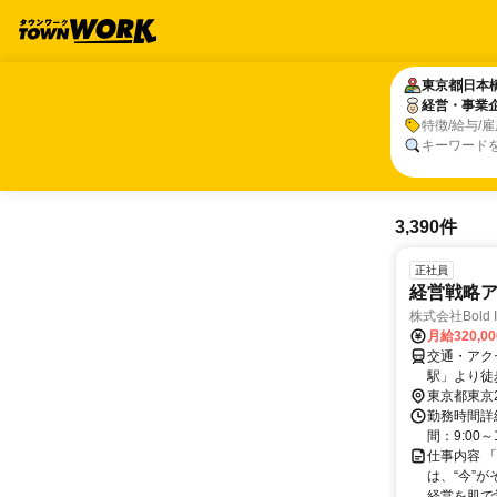
東京都
東京都
日本
日本
経営・事業
経営・事業
特徴/給与/
キーワード
3,390件
正社員
経営戦略ア
株式会社Bold In
月給320,0
交通・アク
駅」より徒
東京都東京
勤務時間詳
間：9:00
仕事内容 
は、“今”
経営を肌で学