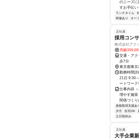
のニーズに
すお手伝い
ランチタイム
研修あり
オー
正社員
採用コン
株式会社アク
月給350,0
交通・アク
歩7分
東京都東京
勤務時間詳
21日 9:
ートワーク可 
仕事内容 
増やす施策
関係づくりに
資格取得支援あ
夕方
在宅OK
土日祝休み
正社員
大手企業新