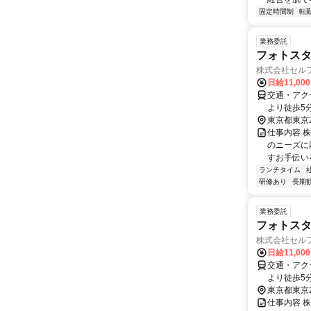
固定時間制
転
業務委託
フォトスタ
株式会社セル
日給11,00
交通・アク
より徒歩5
歩8分／東
東京都東京
仕事内容 
のニーズに
すお手伝い
ランチタイム
研修あり
長期
業務委託
フォトスタ
株式会社セル
日給11,00
交通・アク
より徒歩5
歩8分／東
東京都東京
仕事内容 