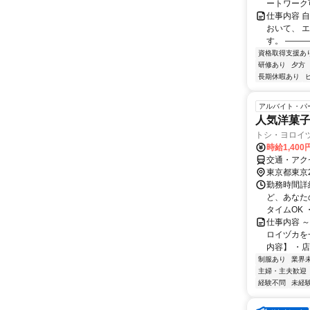
ートワーク可 
仕事内容 
おいて、 
す。 ―――
資格取得支援あ
研修あり
夕方
長期休暇あり
アルバイト・パ
人気洋菓子
トシ・ヨロイ
時給1,40
交通・アクセ
東京都東京
勤務時間詳細
ど、あなた
タイムOK 
仕事内容 
ロイヅカを
内容】 ・店
制服あり
業界
主婦・主夫歓迎
経験不問
未経