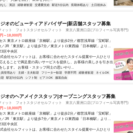
勤なし
英語
経験者歓迎
交通費支給
駅近5分以内
長期休暇あり
土日祝休み
ジオのビューティアドバイザー|新店舗スタッフ募集
フィット フォトスタジオセルフィット 東京八重洲口店(プロフィール写真専門)
0円～18,000円
セス 東京メトロ銀座線「京橋駅」より徒歩2分／都営浅草線「宝町駅」
分／JR「東京駅」より徒歩7分／東京メトロ東西線「日本橋駅」より徒
京メトロ有楽町線「銀座一丁目駅」より徒歩9分
23区中央区
株式会社セルフィットは、お客様に合わせたスタイル提案や一人ひとり
応えることで満足度の高いサービスを提供し、お客様の美しさを引き出
をします。 お客様・スタッフ同士の思いやり...
社員登用あり
主婦・主夫歓迎
フリーター歓迎
学歴不問
経験者歓迎
ネイルOK
歓迎
駅近5分以内
シフト制
ピアスOK
服装自由
ジオのヘアメイクスタッフ|オープニングスタッフ募集
フィット フォトスタジオセルフィット 東京八重洲口店(プロフィール写真専門)
0円～18,000円
セス 東京メトロ銀座線「京橋駅」より徒歩2分／都営浅草線「宝町駅」
分／JR「東京駅」より徒歩7分／東京メトロ東西線「日本橋駅」より徒
京メトロ有楽町線「銀座一丁目駅」より徒歩9分
23区中央区
株式会社セルフィットは、お客様に合わせたスタイル提案や一人ひとり