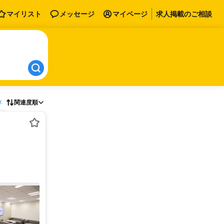
マイリスト
メッセージ
マイページ
求人掲載のご相談
存
関連度順