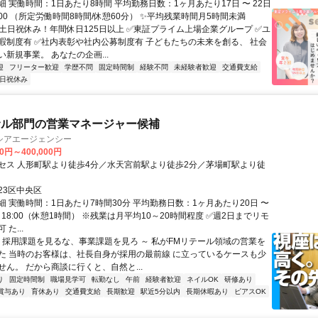
 実働時間：1日あたり8時間 平均勤務日数：1ヶ月あたり17日 〜 22日
17:00 （所定労働時間8時間/休憩60分） ✨平均残業時間月5時間未満
✅⼟⽇祝休み！年間休⽇125⽇以上 ✅東証プライム上場企業グループ ✅ユ
暇制度有 ✅社内表彰や社内公募制度有 子どもたちの未来を創る、 社会
新規事業。 あなたの企画...
迎
フリーター歓迎
学歴不問
固定時間制
経験不問
未経験者歓迎
交通費支給
日祝休み
サル部門の営業マネージャー候補
シアエージェンシー
00円～400,000円
セス 人形町駅より徒歩4分／水天宮前駅より徒歩2分／茅場町駅より徒
23区中央区
細 実働時間：1日あたり7時間30分 平均勤務日数：1ヶ月あたり20日 〜
30～18:00（休憩1時間） ※残業は月平均10～20時間程度 ✅週2日までリモ
た...
～ 採用課題を見るな、事業課題を見ろ ～ 私がFMリテール領域の営業を
た 当時のお客様は、社長自身が採用の最前線 に立っているケースも少
せん。 だから商談に行くと、自然と...
り
固定時間制
職場見学可
転勤なし
午前
経験者歓迎
ネイルOK
研修あり
賞与あり
育休あり
交通費支給
長期歓迎
駅近5分以内
長期休暇あり
ピアスOK