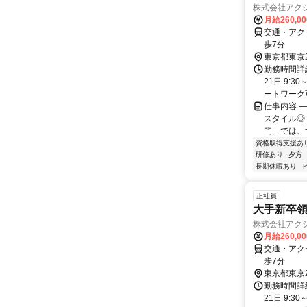
株式会社アク
月給260,0
交通・アク
歩7分
東京都東京
勤務時間詳
21日 9:
ートワーク可 
仕事内容 
スタイル◎
門」では、
資格取得支援あ
研修あり
夕方
長期休暇あり
正社員
大手新卒領
株式会社アク
月給260,0
交通・アク
歩7分
東京都東京
勤務時間詳
21日 9: