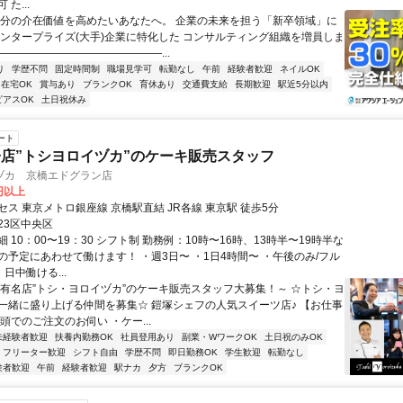
た...
自分の介在価値を高めたいあなたへ。 企業の未来を担う「新卒領域」に
エンタープライズ(大手)企業に特化した コンサルティング組織を増員しま
―――――――――――――――...
り
学歴不問
固定時間制
職場見学可
転勤なし
午前
経験者歓迎
ネイルOK
在宅OK
賞与あり
ブランクOK
育休あり
交通費支給
長期歓迎
駅近5分以内
ピアスOK
土日祝休み
ート
店”トシヨロイヅカ”のケーキ販売スタッフ
ヅカ 京橋エドグラン店
0円以上
ス 東京メトロ銀座線 京橋駅直結 JR各線 東京駅 徒歩5分
23区中央区
 10：00〜19：30 シフト制 勤務例：10時〜16時、13時半〜19時半な
の予定にあわせて働けます！ ・週3日〜 ・1日4時間〜 ・午後のみ/フル
・日中働ける...
～有名店”トシ・ヨロイヅカ”のケーキ販売スタッフ大募集！～ ☆トシ・ヨ
一緒に盛り上げる仲間を募集☆ 鎧塚シェフの人気スイーツ店♪ 【お仕事
頭でのご注文のお伺い ・ケー...
未経験者歓迎
扶養内勤務OK
社員登用あり
副業・WワークOK
土日祝のみOK
フリーター歓迎
シフト自由
学歴不問
即日勤務OK
学生歓迎
転勤なし
験者歓迎
午前
経験者歓迎
駅ナカ
夕方
ブランクOK