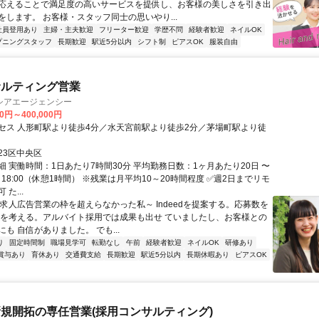
応えることで満足度の高いサービスを提供し、お客様の美しさを引き出
をします。 お客様・スタッフ同士の思いやり...
社員登用あり
主婦・主夫歓迎
フリーター歓迎
学歴不問
経験者歓迎
ネイルOK
プニングスタッフ
長期歓迎
駅近5分以内
シフト制
ピアスOK
服装自由
サルティング営業
シアエージェンシー
00円～400,000円
セス 人形町駅より徒歩4分／水天宮前駅より徒歩2分／茅場町駅より徒
23区中央区
細 実働時間：1日あたり7時間30分 平均勤務日数：1ヶ月あたり20日 〜
30～18:00（休憩1時間） ※残業は月平均10～20時間程度 ✅週2日までリモ
た...
～求人広告営業の枠を超えらなかった私～ Indeedを提案する。応募数を
 を考える。アルバイト採用では成果も出せ ていましたし、お客様との
も 自信がありました。 でも...
り
固定時間制
職場見学可
転勤なし
午前
経験者歓迎
ネイルOK
研修あり
賞与あり
育休あり
交通費支給
長期歓迎
駅近5分以内
長期休暇あり
ピアスOK
規開拓の専任営業(採用コンサルティング)