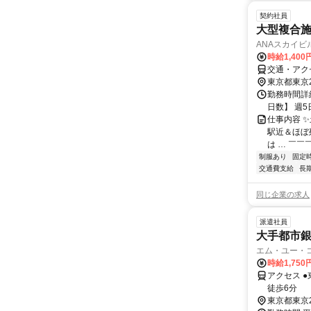
契約社員
大型複合
ANAスカイビ
時給1,40
交通・アク
東京都東京
勤務時間詳細
日数】 週
仕事内容 ✨
駅近＆ほぼ残
は … ￣￣￣
制服あり
固定
交通費支給
長
同じ企業の求人
派遣社員
大手都市銀
エム・ユー・
時給1,750
アクセス 
徒歩6分
東京都東京