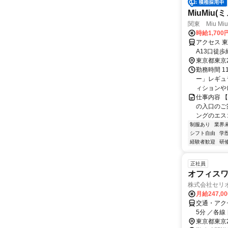
MiuMiu
関東 Miu Mi
時給1,70
アクセス 
A13口徒
徒歩5分/
東京都東京
勤務時間 1
ー」レギュ
ィションや
仕事内容 
の入口のご
ングのエスコ
制服あり
業界
シフト自由
学
経験者歓迎
研
正社員
オフィスワ
株式会社セリ
月給247,0
交通・アク
5分 ／各線
東京都東京