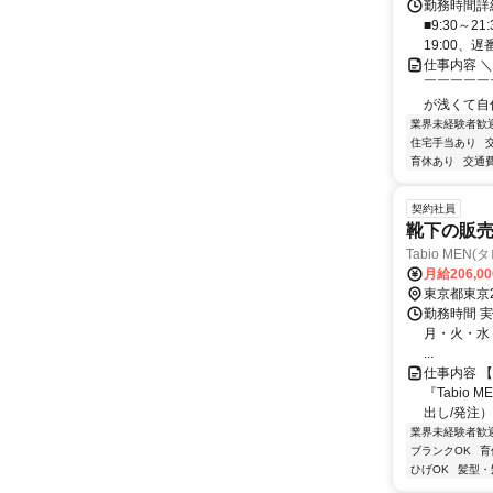
勤務時間詳細
■9:30～
19:00、遅番
仕事内容 
￣￣￣￣￣
が浅くて自
業界未経験者歓
住宅手当あり
育休あり
交通
契約社員
靴下の販
Tabio ME
月給206,0
東京都東京
勤務時間 実
月・火・水・木
...
仕事内容 
『Tabio
出し/発注）
業界未経験者歓
ブランクOK
育
ひげOK
髪型・