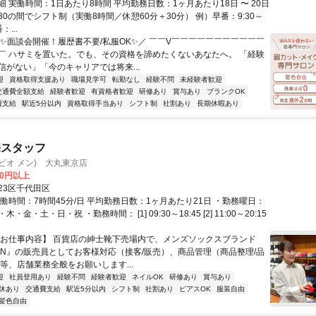
 実働時間：1日あたり8時間 平均勤務日数：1ヶ月あたり18日 〜 20日
21:30の間でシフト制（実働8時間／休憩60分＋30分） 例）早番：9:30～
：...
＼✨面談会開催！履歴書不要/私服OK✨／ ￣￣V￣￣￣￣￣￣￣￣￣￣￣
￣ ハサミを置いた。でも、その資格を諦めたくないあなたへ。 「経験
信がない」「今のキャリアでは将来...
迎
資格取得支援あり
職場見学可
転勤なし
経験不問
未経験者歓迎
交通費全額支給
経験者歓迎
有資格者歓迎
研修あり
賞与あり
ブランクOK
費支給
駅近5分以内
資格取得手当あり
シフト制
社割あり
長期休暇あり
売スタッフ
N(タビオ メン) 大丸東京店
00円以上
23区千代田区
働時間：7時間45分/日 平均勤務日数：1ヶ月あたり21日 ・勤務曜日：
・金・土・日・祝 ・勤務時間： [1] 09:30～18:45 [2] 11:00～20:15
【お仕事内容】 百貨店の紳士靴下売場内で、メンズソックスブランド
 MEN』の販売員としてお客様対応（接客/販売）、商品管理（商品整理/品
等、店舗業務全般をお願いします...
迎
社員登用あり
経験不問
経験者歓迎
ネイルOK
研修あり
賞与あり
休あり
交通費支給
駅近5分以内
シフト制
社割あり
ピアスOK
服装自由
髪色自由