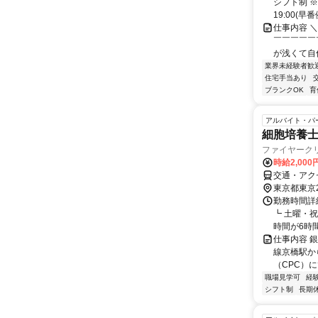
シフト制 ※
19:00(早番例
仕事内容 
￣￣￣￣￣
が浅くて自信
業界未経験者歓
住宅手当あり
ブランクOK
育
アルバイト・パ
細胞培養士
ファイヤーク
時給2,00
交通・アク
東京都東京
勤務時間詳細
┗ 土曜・
時間が6時間
仕事内容 
線京橋駅か
（CPC）
職場見学可
経
シフト制
長期