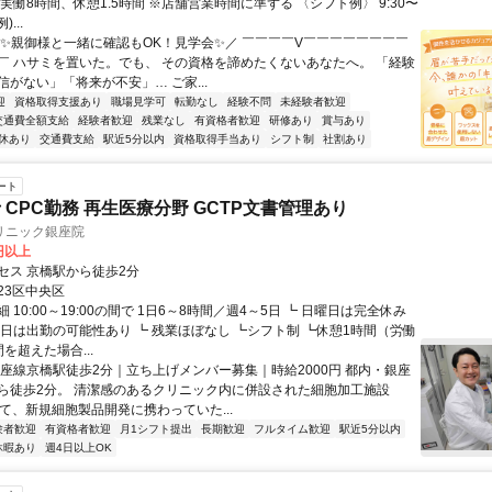
実働8時間、休憩1.5時間 ※店舗営業時間に準ずる 〈シフト例〉 9:30〜
)...
＼✨親御様と一緒に確認もOK！見学会✨／ ￣￣￣￣V￣￣￣￣￣￣￣￣
￣ ハサミを置いた。でも、 その資格を諦めたくないあなたへ。 「経験
がない」「将来が不安」… ご家...
迎
資格取得支援あり
職場見学可
転勤なし
経験不問
未経験者歓迎
交通費全額支給
経験者歓迎
残業なし
有資格者歓迎
研修あり
賞与あり
休あり
交通費支給
駅近5分以内
資格取得手当あり
シフト制
社割あり
ート
 CPC勤務 再生医療分野 GCTP文書管理あり
リニック銀座院
0円以上
セス 京橋駅から徒歩2分
23区中央区
 10:00～19:00の間で 1日6～8時間／週4～5日 ┗ 日曜日は完全休み
祝日は出勤の可能性あり ┗ 残業ほぼなし ┗シフト制 ┗休憩1時間（労働
を超えた場合...
銀座線京橋駅徒歩2分｜立ち上げメンバー募集｜時給2000円 都内・銀座
ら徒歩2分。 清潔感のあるクリニック内に併設された細胞加工施設
にて、新規細胞製品開発に携わっていた...
験者歓迎
有資格者歓迎
月1シフト提出
長期歓迎
フルタイム歓迎
駅近5分以内
休暇あり
週4日以上OK