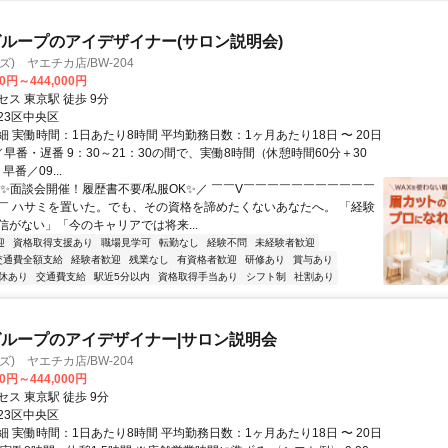
ループのアイデザイナー(サロン説明会)
ーズ) ヤエチカ店/BW-204
00円～444,000円
ス 東京駅 徒歩 9分
23区中央区
 実働時間：1日あたり8時間 平均勤務日数：1ヶ月あたり18日 〜 20日
早番・遅番 9：30～21：30の間で、実働8時間（休憩時間60分＋30
早番／09...
＼✨面談会開催！履歴書不要/私服OK✨／ ￣￣V￣￣￣￣￣￣￣￣￣￣￣
￣ ハサミを置いた。でも、その資格を諦めたくないあなたへ。 「経験
信がない」「今のキャリアでは将来...
迎
資格取得支援あり
職場見学可
転勤なし
経験不問
未経験者歓迎
交通費全額支給
経験者歓迎
残業なし
有資格者歓迎
研修あり
賞与あり
休あり
交通費支給
駅近5分以内
資格取得手当あり
シフト制
社割あり
ループのアイデザイナー|サロン説明会
ーズ) ヤエチカ店/BW-204
00円～444,000円
ス 東京駅 徒歩 9分
23区中央区
 実働時間：1日あたり8時間 平均勤務日数：1ヶ月あたり18日 〜 20日