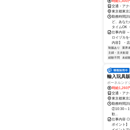
時給1,40
交通・アクセ
東京都東京
勤務時間詳細
ど、あなた
タイムOK 
仕事内容 
ロイヅカを
内容】 ・店
制服あり
業界
主婦・主夫歓迎
経験不問
未経
輸入玩具
ボーネルンド
時給1,260
交通・アク
東京都東京
勤務時間詳細
②10:30
歓...
仕事内容 
ポイント】
イベントで子