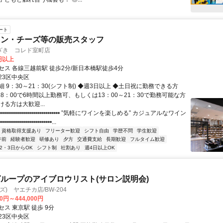
ート
イン・チーズ等の販売スタッフ
ざき コレド室町店
0円以上
セス 各線三越前駅 徒歩2分/新日本橋駅徒歩4分
23区中央区
 9：30～21：30(シフト制) ◆週3日以上 ◆土日祝に勤務できる方
18：00で6時間以上勤務可、もしくは13：00～21：30で勤務可能な方
る方は大歓迎...
•••••••••••••••••••••••••••••• ”気軽にワインを楽しめる” カジュアルなワイン
•••••••••••••••••••••••...
資格取得支援あり
フリーター歓迎
シフト自由
学歴不問
学生歓迎
午前
経験者歓迎
研修あり
夕方
交通費支給
長期歓迎
フルタイム歓迎
2・3日からOK
シフト制
社割あり
週4日以上OK
ループのアイブロウリスト(サロン説明会)
ーズ) ヤエチカ店/BW-204
00円～444,000円
ス 東京駅 徒歩 9分
23区中央区