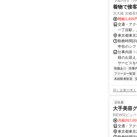
アルバイト・パ
着物で接
北大路 京橋茶
時給1,400
交通・アク
一丁目駅」
東京都東京
勤務時間詳細
申告のシフト
仕事内容 ✨
様のお迎え
サービスを中
制服あり
扶養
フリーター歓迎
未経験者歓迎
同じ企業の求人
正社員
大手美容グ
BIEWS(ビュ
月給267,0
交通・アクセ
東京都東京