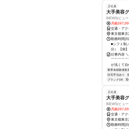
正社員
大手美容グ
BIEWS(ビュ
月給267,0
交通・アクセ
東京都東京
勤務時間詳細
■シフト制／
分） 【例】 
仕事内容 
￣￣￣￣￣
が浅くて自
業界未経験者歓
住宅手当あり
ブランクOK
育
正社員
大手美容グ
BIEWS(ビュ
月給267,0
交通・アクセ
東京都東京
勤務時間詳細