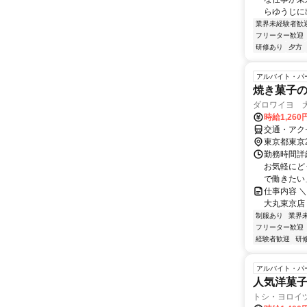
らゆうじに出
業界未経験者歓
フリーター歓迎
研修あり
夕方
アルバイト・パ
焼き菓子
ダロワイヨ 
時給1,26
交通・アク
東京都東京
勤務時間詳細
お気軽にど
で働きたい」
仕事内容 ＼
大丸東京店 /)
制服あり
業界
フリーター歓迎
経験者歓迎
研
アルバイト・パ
人気洋菓子
トシ・ヨロイ