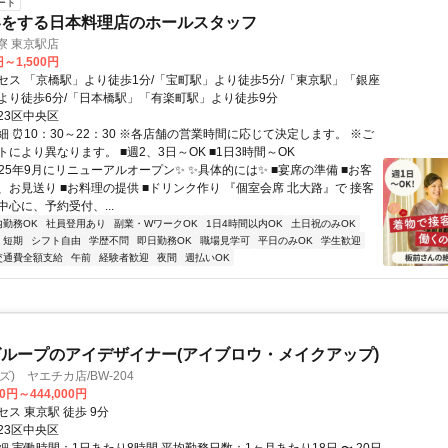
ート
客をする日本料理店のホールスタッフ
寮 東京駅店
円～1,500円
セス 「京橋駅」より徒歩1分/「宝町駅」より徒歩5分/「東京駅」「銀座
より徒歩6分/「日本橋駅」「有楽町駅」より徒歩9分
23区中央区
 ⏰10：30～22：30 ※各店舗の営業時間に応じて決定します。 ※ご
により異なります。 ■週2、3日～OK ■1日3時間～OK
25年9月にリニューアルオープン✨ ✨具体的には✨ ■宴席の準備 ■お客
、お見送り ■お料理の提供 ■ドリンク作り 『個室会席 北大路』で 接客
心に、予約受付、...
内勤務OK
社員登用あり
副業・WワークOK
1日4時間以内OK
土日祝のみOK
短期
シフト自由
学歴不問
即日勤務OK
職場見学可
平日のみOK
学生歓迎
交通費全額支給
午前
経験者歓迎
夜間
週払いOK
ループのアイデザイナー(アイブロウ・メイクアップ)
ーズ) ヤエチカ店/BW-204
00円～444,000円
ス 東京駅 徒歩 9分
23区中央区