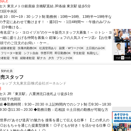
0円以上
ス 東京メトロ銀座線 京橋駅直結 JR各線 東京駅 徒歩5分
23区中央区
 10：00〜19：30 シフト制 勤務例：10時〜16時、13時半〜19時半な
の予定にあわせて働けます！ ・週3日〜 ・1日4時間〜 ・午後のみ/フル
・日中働ける...
～有名店”トシ・ヨロイヅカ”のケーキ販売スタッフ大募集！～ ☆トシ・ヨ
一緒に盛り上げる仲間を募集☆ 鎧塚シェフの人気スイーツ店♪ 【お仕事
頭でのご注文のお伺い ・ケー...
未経験者歓迎
扶養内勤務OK
社員登用あり
副業・WワークOK
土日祝のみOK
フリーター歓迎
シフト自由
学歴不問
即日勤務OK
学生歓迎
転勤なし
験者歓迎
午前
経験者歓迎
駅ナカ
夕方
ブランクOK
契約社員
販売スタッフ
ショップ 大丸東京店/株式会社ボーネルンド
円
セス JR「東京駅」八重洲北口改札より徒歩1分
23区千代田区
 ◆勤務時間：9:30～20:30 ※上記時間内でのシフト制 ①9:30～18:30
～19:30 ③11:30～20:30 ◆勤務日数：応相談 ※土日祝の勤務が可能な方
◎世界の“あそび道具”の魅力を 接客を通じて伝える仕事！ 【この求人の
 ◎おもちゃを通じた提案型接客！ ◎子どもが好き！を活かせる仕事 ◎
どもと触れ合う機会も！ ◎...