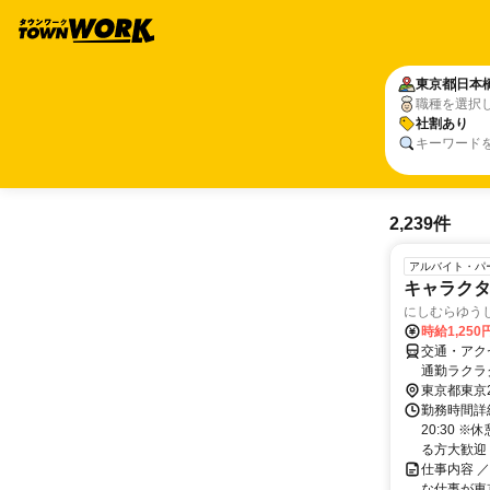
東京都
日本
職種を選択
社割あり
キーワード
2,239件
アルバイト・パ
キャラク
にしむらゆう
時給1,25
交通・アク
通勤ラクラ
東京都東京
勤務時間詳細
20:30 
る方大歓迎
仕事内容 
な仕事が東