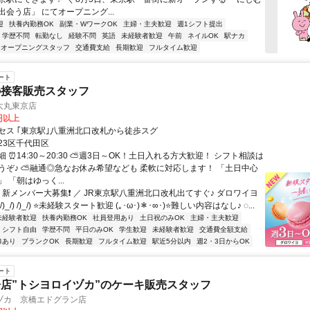
会う店」 にてオープニング...
迎
扶養内勤務OK
副業・WワークOK
主婦・主夫歓迎
週1シフト提出
学歴不問
転勤なし
経験不問
英語
未経験者歓迎
午前
ネイルOK
駅ナカ
オープニングスタッフ
交通費支給
長期歓迎
フルタイム歓迎
ート
の接客販売スタッフ
大丸東京店
0円以上
セス ｢東京駅｣八重洲北口改札から徒歩スグ
23区千代田区
 ⏰14:30～20:30 ⛅週3日～OK！土日入れる方大歓迎！ シフト相談は
うぞ♪ ⛅融通◎急なお休み希望なども 柔軟に対応します！ 「土日中心
 「朝はゆっく...
 新メンバー大募集❗ ／ JR東京駅八重洲北口改札出てすぐ♪ ダロワイヨ
_/) /)_/) ⭐未経験スタート歓迎 (｡･ω･)＊･∞･)⭐難しい内容はなし♪ ◌...
未経験者歓迎
扶養内勤務OK
社員登用あり
土日祝のみOK
主婦・主夫歓迎
シフト自由
学歴不問
平日のみOK
学生歓迎
未経験者歓迎
交通費全額支給
修あり
ブランクOK
長期歓迎
フルタイム歓迎
駅近5分以内
週2・3日からOK
ート
店”トシヨロイヅカ”のケーキ販売スタッフ
ヅカ 京橋エドグラン店