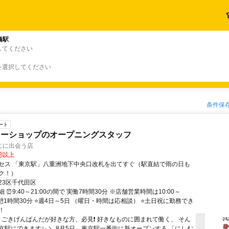
橋駅
してください
を選択してください
条件保
ート
ターショップのオープニングスタッフ
じに出会う店
0円以上
セス 「東京駅」八重洲地下中央口改札を出てすぐ（駅直結で雨の日も
ク！）
23区千代田区
 ⏰9:40～21:00の間で 実働7時間30分 ※店舗営業時間は10:00～
※休憩1時間30分 ⭐週4日～5日 （曜日・時間は応相談） ⭐土日祝に勤務でき
！
／ ごきげんぱんだが好きな方、必見❗ 好きなものに囲まれて働く、 そん
京駅にできます✨ ＼ 8月5日、東京駅一番街に新オープンする 「にしむ