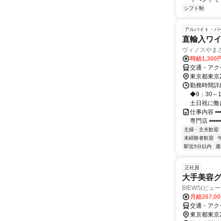
シフト制
アルバイト・パ
直輸入ワ
ヴィノスやま
時給1,30
交通・アク
東京都東京
勤務時間詳細
◆9：30～
土日祝に働け
仕事内容 •••
専門店 •••••••••
主婦・主夫歓迎
未経験者歓迎
駅近5分以内
週
正社員
大手美容グ
BIEWS(ビュ
月給267,0
交通・アクセ
東京都東京