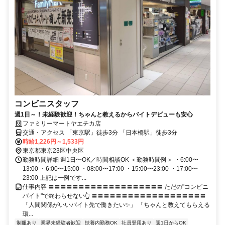
コンビニスタッフ
週1日～！未経験歓迎！ちゃんと教えるからバイトデビューも安心
ファミリーマートヤエチカ店
交通・アクセス 「東京駅」徒歩3分 「日本橋駅」徒歩3分
時給1,226円～1,533円
東京都東京23区中央区
勤務時間詳細 週1日〜OK／時間相談OK ＜勤務時間例＞ ・6:00〜
13:00 ・6:00〜15:00 ・08:00〜17:00 ・15:00〜23:00 ・17:00〜
23:00 上記は一例です...
仕事内容 〓〓〓〓〓〓〓〓〓〓〓〓〓〓〓〓〓〓〓 ただの"コンビニ
バイト"で終わらせない👆 〓〓〓〓〓〓〓〓〓〓〓〓〓〓〓〓〓〓〓
「人間関係がいいバイト先で働きたい✨」 「ちゃんと教えてもらえる
環...
制服あり
業界未経験者歓迎
扶養内勤務OK
社員登用あり
週1日からOK