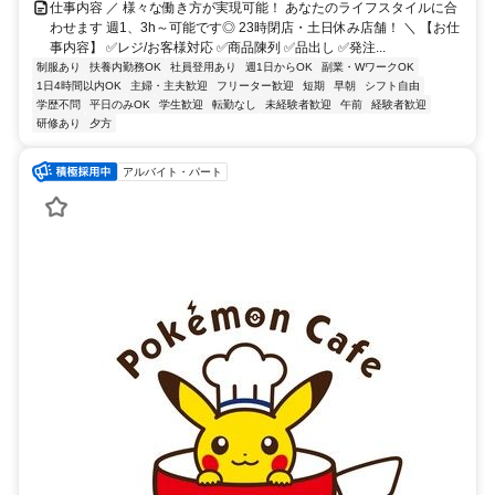
仕事内容 ／ 様々な働き方が実現可能！ あなたのライフスタイルに合
わせます 週1、3h～可能です◎ 23時閉店・土日休み店舗！ ＼ 【お仕
事内容】 ✅レジ/お客様対応 ✅商品陳列 ✅品出し ✅発注...
制服あり
扶養内勤務OK
社員登用あり
週1日からOK
副業・WワークOK
1日4時間以内OK
主婦・主夫歓迎
フリーター歓迎
短期
早朝
シフト自由
学歴不問
平日のみOK
学生歓迎
転勤なし
未経験者歓迎
午前
経験者歓迎
研修あり
夕方
アルバイト・パート