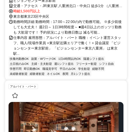
ビジョンセンター東京駅前
交通・アクセス ・JR東京駅 八重洲北口・中央口 徒歩1分 （八重洲地
下街直結、地下街18番出口 徒歩0分） ・東京メトロ 銀座線・東西線
時給1,500円以上
「日本橋駅（B3出口）」 徒歩5分
東京都東京23区中央区
勤務時間詳細 勤務時間：17:00～22:00の内で勤務可能。 ※多少前後
しても大丈夫！ 週2日～ 1日3時間程度～ ■週4日以上のガッツリ勤務
も 大歓迎です！ 予約状況により勤務日数は 減る可能...
仕事内容 雇用形態：アルバイト・パート 職種：イベント運営スタッ
フ、職人/現場作業員 ⭐東京駅近隣エリアで働く！⭐ 貸会議室 「ビジ
ョンセンター東京駅前」 「ビジョンセンター東京八重洲」 は東京
駅...
扶養内勤務OK
副業・WワークOK
1日4時間以内OK
隔週シフト提出
土日祝のみOK
主婦・主夫歓迎
週1シフト提出
フリーター歓迎
シフト自由
学歴不問
即日勤務OK
職場見学可
平日のみOK
学生歓迎
経験不問
未経験者歓迎
経験者歓迎
ネイルOK
夜間
月1シフト提出
アルバイト・パート