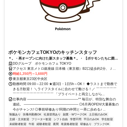
ポケモンカフェTOKYOのキッチンスタッフ
＊。・再オープンに向けた新スタッフ募集＊。・ 【ポケモンたちに囲ま
れたエンタメカフェ】 *。・ 最高の”ポケモン体験”を届けよう*。・
DDグループ ポケモンカフェ TOKYO
アクセス 東京メトロ銀座線 日本橋（東京都）B2口徒歩約2分、ＪＲ
京浜東北線 東京八重洲北口徒歩約7分、東京メトロ日比谷線 人形町
時給1,350円～1,688円
A6口徒歩約16分 ■JR「東京駅」徒歩5分●東京メトロ 銀座線・東西線
東京都東京23区中央区
「日本橋駅」直結●都営地下鉄 浅草線「日本橋駅」徒歩4分
勤務時間 09:00～22:00 ★週3日・1日5h～OK！ ◆ラストまで勤務で
きる方歓迎！ ＼ライフスタイルに合わせて働ける！／ ￣￣￣￣￣￣
￣￣￣￣￣￣￣￣￣￣￣￣ 「プライベートと両立しながら...
仕事内容 ―――――――――――――――** 毎日が、特別な舞台の
連続。 ―――――――――――――――― ◎6月再OPEN!大量募集の
今がチャンス! ◎事前研修あり!同期の仲間と一斉に歩める♪ ...
制服あり
扶養内勤務OK
社員登用あり
副業・WワークOK
土日祝のみOK
主婦・主夫歓迎
フリーター歓迎
シフト自由
学歴不問
平日のみOK
学生歓迎
未経験者歓迎
午前
経験者歓迎
夜間
有資格者歓迎
研修あり
ブランクOK