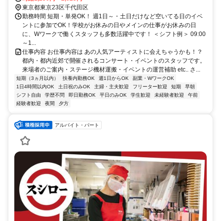
東京都東京23区千代田区
勤務時間 短期・単発OK！ 週1日～・土日だけなど空いてる日のイベ
ントに参加でOK！学校がお休みの日やメインの仕事がお休みの日
に、Wワークで働くスタッフも多数活躍中です！ ＜シフト例＞ 09:00
～1...
仕事内容 お仕事内容は あの人気アーティストに会えちゃうかも！？
都内・都内近郊で開催されるコンサート・イベントのスタッフです。
来場者のご案内・ステージ機材運搬・イベントの運営補助 etc.. さ...
短期（3ヵ月以内）
扶養内勤務OK
週1日からOK
副業・WワークOK
1日4時間以内OK
土日祝のみOK
主婦・主夫歓迎
フリーター歓迎
短期
早朝
シフト自由
学歴不問
即日勤務OK
平日のみOK
学生歓迎
未経験者歓迎
午前
経験者歓迎
夜間
夕方
アルバイト・パート