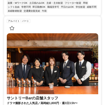
副業・WワークOK
土日祝のみOK
主婦・主夫歓迎
フリーター歓迎
早朝
シフト自由
学歴不問
即日勤務OK
職場見学可
平日のみOK
学生歓迎
経験不問
未経験者歓迎
交通費全額支給
午前
アルバイト・パート
サントリーBarの店舗スタッフ
ドラマ撮影された人気店／高時給1,800円・週3日3.5h〜