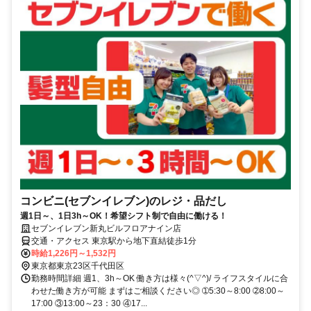
コンビニ(セブンイレブン)のレジ・品だし
週1日～、1日3h～OK！希望シフト制で自由に働ける！
セブンイレブン新丸ビルフロアナイン店
交通・アクセス 東京駅から地下直結徒歩1分
時給1,226円～1,532円
東京都東京23区千代田区
勤務時間詳細 週1、3h～OK 働き方は様々(^▽^)/ ライフスタイルに合
わせた働き方が可能 まずはご相談ください◎ ➀5:30～8:00 ➁8:00～
17:00 ③13:00～23：30 ④17...