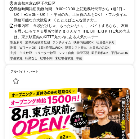
東京都東京23区千代田区
勤務時間詳細 勤務時間：9:00~23:00 上記勤務時間帯から ●週2日～
OK！ ●1日3h～OK！ ・平日のみ、土日祝のみもOK！ ・フルタイム
勤務可能な方大歓迎★ 《 たとえばこんな働き方...
仕事内容 「学校だけじゃ、もったいない。」 バイトするなら、 友達
も思い出もできる場所で働きませんか？ THE BIFTEKI KITTE丸の内店
は、東京駅直結のKITTE丸の内にある人気のステー...
制服あり
業界未経験者歓迎
ランチタイム
扶養内勤務OK
社員登用あり
副業・WワークOK
1日4時間以内OK
隔週シフト提出
土日祝のみOK
主婦・主夫歓迎
フリーター歓迎
シフト自由
学歴不問
即日勤務OK
平日のみOK
学生歓迎
転勤なし
経験不問
未経験者歓迎
午前
アルバイト・パート