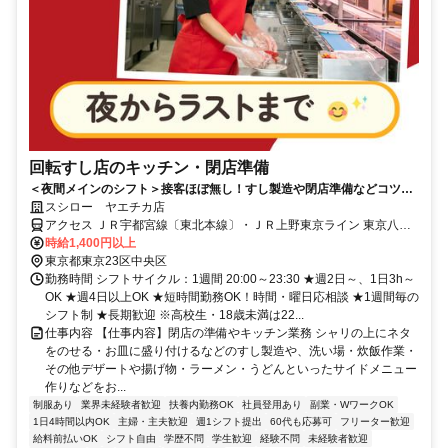
回転すし店のキッチン・閉店準備
＜夜間メインのシフト＞接客ほぼ無し！すし製造や閉店準備などコツコ
ツ働ける
スシロー ヤエチカ店
アクセス ＪＲ宇都宮線〔東北本線〕・ＪＲ上野東京ライン 東京八重
洲南口徒歩約2分、ＪＲ上越新幹線 東京八重洲南口徒歩約2分、ＪＲ
時給1,400円以上
東海道新幹線 東京八重洲南口徒歩約2分
東京都東京23区中央区
勤務時間 シフトサイクル：1週間 20:00～23:30 ★週2日～、1日3h～
OK ★週4日以上OK ★短時間勤務OK！時間・曜日応相談 ★1週間毎の
シフト制 ★長期歓迎 ※高校生・18歳未満は22...
仕事内容 【仕事内容】閉店の準備やキッチン業務 シャリの上にネタ
をのせる・お皿に盛り付けるなどのすし製造や、洗い場・炊飯作業・
その他デザートや揚げ物・ラーメン・うどんといったサイドメニュー
作りなどをお...
制服あり
業界未経験者歓迎
扶養内勤務OK
社員登用あり
副業・WワークOK
1日4時間以内OK
主婦・主夫歓迎
週1シフト提出
60代も応募可
フリーター歓迎
給料前払いOK
シフト自由
学歴不問
学生歓迎
経験不問
未経験者歓迎