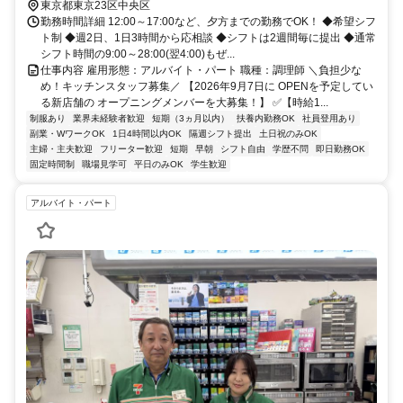
東京都東京23区中央区
勤務時間詳細 12:00～17:00など、夕方までの勤務でOK！ ◆希望シフ
ト制 ◆週2日、1日3時間から応相談 ◆シフトは2週間毎に提出 ◆通常
シフト時間の9:00～28:00(翌4:00)もぜ...
仕事内容 雇用形態：アルバイト・パート 職種：調理師 ＼負担少な
め！キッチンスタッフ募集／ 【2026年9月7日に OPENを予定してい
る新店舗の オープニングメンバーを大募集！】 ✅【時給1...
制服あり
業界未経験者歓迎
短期（3ヵ月以内）
扶養内勤務OK
社員登用あり
副業・WワークOK
1日4時間以内OK
隔週シフト提出
土日祝のみOK
主婦・主夫歓迎
フリーター歓迎
短期
早朝
シフト自由
学歴不問
即日勤務OK
固定時間制
職場見学可
平日のみOK
学生歓迎
アルバイト・パート