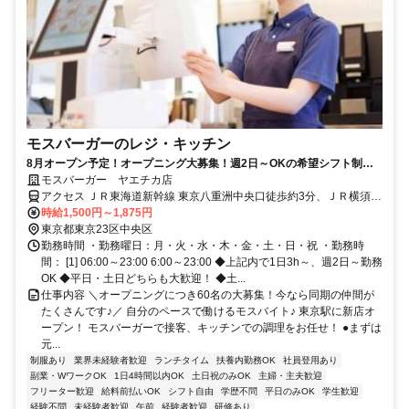
モスバーガーのレジ・キッチン
8月オープン予定！オープニング大募集！週2日～OKの希望シフト制◎
高校生・大学生・主婦(夫)・フリーターさん活躍中／髪色自由
モスバーガー ヤエチカ店
アクセス ＪＲ東海道新幹線 東京八重洲中央口徒歩約3分、ＪＲ横須賀
線 東京八重洲中央口徒歩約3分、ＪＲ総武本線 東京八重洲中央口徒歩
時給1,500円～1,875円
約3分 JR各線東京駅下車 八重洲駅中央口から徒歩2分
東京都東京23区中央区
勤務時間 ・勤務曜日：月・火・水・木・金・土・日・祝 ・勤務時
間： [1] 06:00～23:00 6:00～23:00 ◆上記内で1日3h～、週2日～勤務
OK ◆平日・土日どちらも大歓迎！ ◆土...
仕事内容 ＼オープニングにつき60名の大募集！今なら同期の仲間が
たくさんです♪／ 自分のペースで働けるモスバイト♪ 東京駅に新店オ
ープン！ モスバーガーで接客、キッチンでの調理をお任せ！ ●まずは
元...
制服あり
業界未経験者歓迎
ランチタイム
扶養内勤務OK
社員登用あり
副業・WワークOK
1日4時間以内OK
土日祝のみOK
主婦・主夫歓迎
フリーター歓迎
給料前払いOK
シフト自由
学歴不問
平日のみOK
学生歓迎
経験不問
未経験者歓迎
午前
経験者歓迎
研修あり