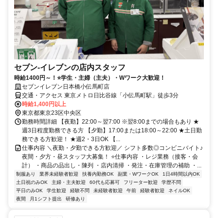
セブン-イレブンの店内スタッフ
時給1400円～！⭐学生・主婦（主夫）・Wワーク大歓迎！
セブンイレブン日本橋小伝馬町店
交通・アクセス 東京メトロ日比谷線「小伝馬町駅」徒歩3分
時給1,400円以上
東京都東京23区中央区
勤務時間詳細 【夜勤】22:00～翌7:00 ※翌8:00までの場合もあり ★
週3日程度勤務できる方 【夕勤】17:00または18:00～22:00 ★土日勤
務できる方歓迎！ ★週2・3日OK 【...
仕事内容 ＼夜勤・夕勤できる方歓迎／ シフト多数◎コンビニバイト♪
夜間・夕方・昼スタッフ大募集！ ⭐仕事内容 ・レジ業務（接客・会
計） ・商品の品出し・陳列 ・店内清掃 ・発注・在庫管理の補助 ・...
制服あり
業界未経験者歓迎
扶養内勤務OK
副業・WワークOK
1日4時間以内OK
土日祝のみOK
主婦・主夫歓迎
60代も応募可
フリーター歓迎
学歴不問
平日のみOK
学生歓迎
経験不問
未経験者歓迎
午前
経験者歓迎
ネイルOK
夜間
月1シフト提出
研修あり