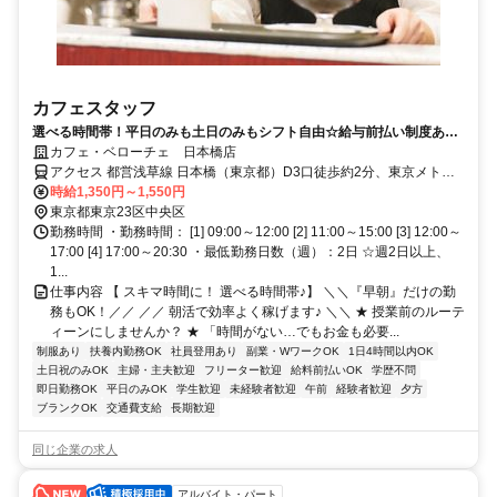
カフェスタッフ
選べる時間帯！平日のみも土日のみもシフト自由☆給与前払い制度あり♪
髪色自由♪
カフェ・ベローチェ 日本橋店
アクセス 都営浅草線 日本橋（東京都）D3口徒歩約2分、東京メトロ
東西線/ＪＲ中央本線 日本橋（東京都）D3口徒歩約2分、東京メトロ
時給1,350円～1,550円
銀座線 日本橋（東京都）D3口徒歩約2分 日本橋駅 C4出口徒歩2分
東京都東京23区中央区
勤務時間 ・勤務時間： [1] 09:00～12:00 [2] 11:00～15:00 [3] 12:00～
17:00 [4] 17:00～20:30 ・最低勤務日数（週）：2日 ☆週2日以上、
1...
仕事内容 【 スキマ時間に！ 選べる時間帯♪】 ＼＼『早朝』だけの勤
務もOK！／／ ／／ 朝活で効率よく稼げます♪ ＼＼ ★ 授業前のルーテ
ィーンにしませんか？ ★ 「時間がない…でもお金も必要...
制服あり
扶養内勤務OK
社員登用あり
副業・WワークOK
1日4時間以内OK
土日祝のみOK
主婦・主夫歓迎
フリーター歓迎
給料前払いOK
学歴不問
即日勤務OK
平日のみOK
学生歓迎
未経験者歓迎
午前
経験者歓迎
夕方
ブランクOK
交通費支給
長期歓迎
同じ企業の求人
アルバイト・パート