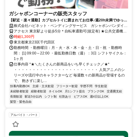
ガシャポンコーナーの販売スタッフ
【駅近・楽々通勤】カプセルトイに囲まれてお仕事♪週20h未満でゆった
り勤務のシフトです◎ネイル＆ピアスOK・髪色自由
株式会社ハピネット・ベンディングサービス ガシャポンバンダイオ
フィシャルショップ@TOKYO STATION
アクセス 東京駅より徒歩5分＊自転車通勤可(規定有) ★公共交通機関
の場合交通費全額支給
時給1,300円
東京都東京23区千代田区
勤務時間 ・勤務曜日：月・火・水・木・金・土・日・祝 ・勤務時
間： [1] 09:00～22:00 ・最低勤務日数（週）：3日 シフトサイクル：
1ヶ月
仕事内容 *★＼たくさんの新商品をいち早くチェック／★*
・・・・・・・・・・・・・・・・・・・・・・・ 人気アニメのシ
リーズや流行中のキャラクターなど 毎週数々の新商品が登場するの
で、 飽きずに楽し...
扶養内勤務OK
主婦・主夫歓迎
フリーター歓迎
学歴不問
学生歓迎
未経験者歓迎
経験者歓迎
ネイルOK
月1シフト提出
ブランクOK
交通費支給
長期歓迎
駅近5分以内
シフト制
社割あり
ピアスOK
週4日以上OK
髪型・髪色自由
アルバイト・パート