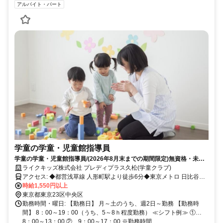
アルバイト・パート
学童の学童・児童館指導員
学童の学童・児童館指導員/(2026年8月末までの期間限定)無資格・未経
験OK!子ども教室のスタッフ大募集！
ライクキッズ株式会社 プレディプラス久松(学童クラブ)
アクセス: ◆都営浅草線 人形町駅より徒歩6分◆東京メトロ 日比谷線
人形町駅より徒歩6分
時給1,550円以上
東京都東京23区中央区
勤務時間・曜日: 【勤務日】 月～土のうち、週2日～勤務 【勤務時
間】 8：00～19：00（うち、5～8ｈ程度勤務） ≪シフト例≫ ①…
8：00～13：00 ②…9：00～17：00 ※勤務時間...