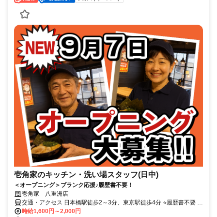
壱角家のキッチン・洗い場スタッフ(日中)
＜オープニング＞ブランク応援♪履歴書不要！
壱角家 八重洲店
交通・アクセス 日本橋駅徒歩2～3分、東京駅徒歩4分 ⭐履歴書不要 ⭐
短期勤務もok
時給1,600円～2,000円