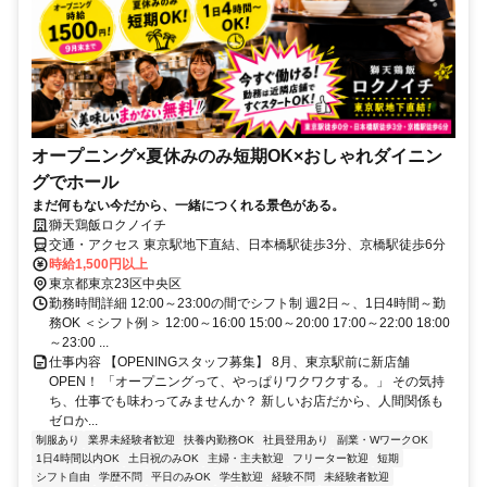
オープニング×夏休みのみ短期OK×おしゃれダイニン
グでホール
まだ何もない今だから、一緒につくれる景色がある。
獅天鶏飯ロクノイチ
交通・アクセス 東京駅地下直結、日本橋駅徒歩3分、京橋駅徒歩6分
時給1,500円以上
東京都東京23区中央区
勤務時間詳細 12:00～23:00の間でシフト制 週2日～、1日4時間～勤
務OK ＜シフト例＞ 12:00～16:00 15:00～20:00 17:00～22:00 18:00
～23:00 ...
仕事内容 【OPENINGスタッフ募集】 8月、東京駅前に新店舗
OPEN！ 「オープニングって、やっぱりワクワクする。」 その気持
ち、仕事でも味わってみませんか？ 新しいお店だから、人間関係も
ゼロか...
制服あり
業界未経験者歓迎
扶養内勤務OK
社員登用あり
副業・WワークOK
1日4時間以内OK
土日祝のみOK
主婦・主夫歓迎
フリーター歓迎
短期
シフト自由
学歴不問
平日のみOK
学生歓迎
経験不問
未経験者歓迎