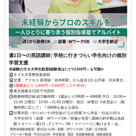
週1日〜の英語講師│学校に行きづらい学生向けの個別
学習支援
未経験の方＆大学生歓迎❗経験者は1コマ2300円～も可能✨
キズキ共育塾秋葉原校
交通・アクセス 新宿線「岩本町駅」から徒歩1分 山手線・京浜東北
線・総武線、日比谷線、つくばエクスプレス「秋葉原駅」から徒歩5
1業務あたり 1,890円～5,500円（コマ 90分）
分 中央線・銀座線「神田駅」から徒歩7分 丸ノ内線「淡路町駅」から
東京都東京23区千代田区
徒歩9分 日比谷線「小伝馬町駅」から徒歩11分 総武線快速「馬喰町
勤務時間詳細 総労働時間：1週あたり2時間 〜 40時間 平日：10:00〜
駅」から徒歩13分 総武線快速「新日本橋駅」から徒歩14分
21:00 土曜日：10:00～21:00 日曜日・祝日：休塾日 ※休憩あり（勤
務時間に応じて） └ 6時間を超える場合...
仕事内容 ✅やりがい十分❗生徒の”心の回復”から伴走 ✅社会人60％・
大学生40％！副業・WワークOK ✅研修が充実✨講師の約半数は未経
験スタート ✅週1日（2コマ〜）OK！マイペースに働けます ✅あ...
業界未経験者歓迎
週1日からOK
副業・WワークOK
主婦・主夫歓迎
フリーター歓迎
平日のみOK
学生歓迎
英語
未経験者歓迎
経験者歓迎