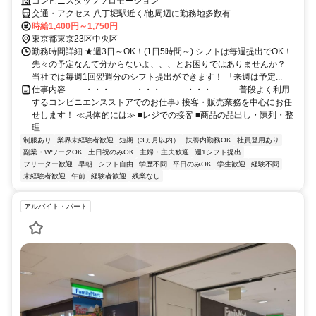
コンビニスタッフプロモーション
交通・アクセス 八丁堀駅近く/他周辺に勤務地多数有
時給1,400円～1,750円
東京都東京23区中央区
勤務時間詳細 ★週3日～OK！(1日5時間～) シフトは毎週提出でOK！
先々の予定なんて分からないよ、、、とお困りではありませんか？
当社では毎週1回翌週分のシフト提出ができます！ 「来週は予定...
仕事内容 ……・・・………・・・………・・・……… 普段よく利用
するコンビニエンスストアでのお仕事♪ 接客・販売業務を中心にお任
せします！ ≪具体的には≫ ■レジでの接客 ■商品の品出し・陳列・整
理...
制服あり
業界未経験者歓迎
短期（3ヵ月以内）
扶養内勤務OK
社員登用あり
副業・WワークOK
土日祝のみOK
主婦・主夫歓迎
週1シフト提出
フリーター歓迎
早朝
シフト自由
学歴不問
平日のみOK
学生歓迎
経験不問
未経験者歓迎
午前
経験者歓迎
残業なし
アルバイト・パート