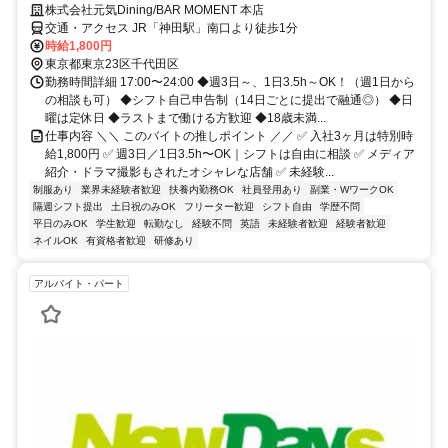
株式会社元気Dining/BAR MOMENT 本店
交通・アクセス JR「神田駅」南口より徒歩1分
時給1,800円
東京都東京23区千代田区
勤務時間詳細 17:00〜24:00 ◆週3日～、1日3.5h～OK！（週1日から
の相談も可） ◆シフト自己申告制（14日ごとに提出で融通◎） ◆日
曜は定休日 ◆ラストまで働ける方歓迎 ◆18歳未満...
仕事内容 ＼＼ このバイトの推しポイント ／／ ✅ 入社3ヶ月は特別時
給1,800円 ✅ 週3日／1日3.5h〜OK｜シフトは自由に相談 ✅ メディア
紹介・ドラマ撮影もされたオシャレな店舗 ✅ 未経験...
制服あり
業界未経験者歓迎
扶養内勤務OK
社員登用あり
副業・WワークOK
隔週シフト提出
土日祝のみOK
フリーター歓迎
シフト自由
学歴不問
平日のみOK
学生歓迎
転勤なし
経験不問
英語
未経験者歓迎
経験者歓迎
ネイルOK
有資格者歓迎
研修あり
アルバイト・パート