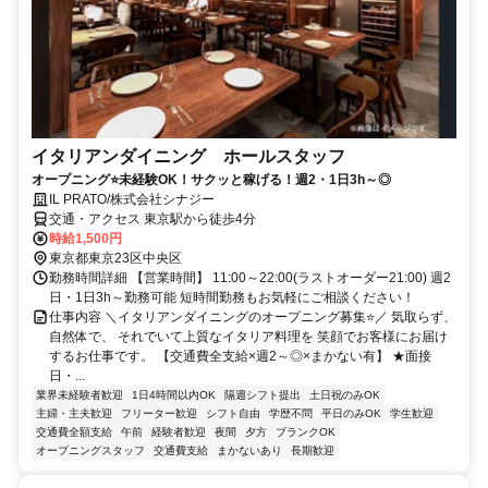
イタリアンダイニング ホールスタッフ
オープニング⭐未経験OK！サクッと稼げる！週2・1日3h～◎
IL PRATO/株式会社シナジー
交通・アクセス 東京駅から徒歩4分
時給1,500円
東京都東京23区中央区
勤務時間詳細 【営業時間】 11:00～22:00(ラストオーダー21:00) 週2
日・1日3h～勤務可能 短時間勤務もお気軽にご相談ください！
仕事内容 ＼イタリアンダイニングのオープニング募集⭐／ 気取らず、
自然体で、 それでいて上質なイタリア料理を 笑顔でお客様にお届け
するお仕事です。 【交通費全支給×週2～◎×まかない有】 ★面接
日・...
業界未経験者歓迎
1日4時間以内OK
隔週シフト提出
土日祝のみOK
主婦・主夫歓迎
フリーター歓迎
シフト自由
学歴不問
平日のみOK
学生歓迎
交通費全額支給
午前
経験者歓迎
夜間
夕方
ブランクOK
オープニングスタッフ
交通費支給
まかないあり
長期歓迎