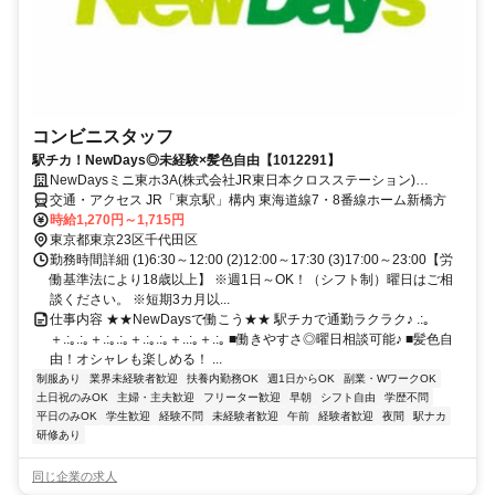
コンビニスタッフ
駅チカ！NewDays◎未経験×髪色自由【1012291】
NewDaysミニ東ホ3A(株式会社JR東日本クロスステーション)
【1012291】
交通・アクセス JR「東京駅」構内 東海道線7・8番線ホーム新橋方
時給1,270円～1,715円
東京都東京23区千代田区
勤務時間詳細 (1)6:30～12:00 (2)12:00～17:30 (3)17:00～23:00【労
働基準法により18歳以上】 ※週1日～OK！（シフト制）曜日はご相
談ください。 ※短期3カ月以...
仕事内容 ★★NewDaysで働こう★★ 駅チカで通勤ラクラク♪ .:｡
＋.:｡.:｡＋.:｡.:｡＋.:｡.:｡＋..:｡＋.:｡ ■働きやすさ◎曜日相談可能♪ ■髪色自
由！オシャレも楽しめる！ ...
制服あり
業界未経験者歓迎
扶養内勤務OK
週1日からOK
副業・WワークOK
土日祝のみOK
主婦・主夫歓迎
フリーター歓迎
早朝
シフト自由
学歴不問
平日のみOK
学生歓迎
経験不問
未経験者歓迎
午前
経験者歓迎
夜間
駅ナカ
研修あり
同じ企業の求人