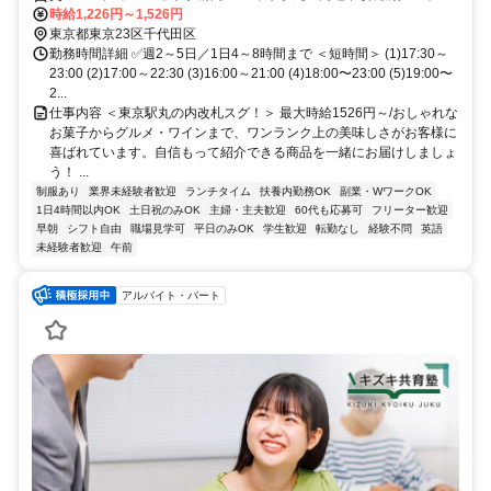
東京駅改札すぐ
時給1,226円～1,526円
東京都東京23区千代田区
勤務時間詳細 ✅週2～5日／1日4～8時間まで ＜短時間＞ (1)17:30～
23:00 (2)17:00～22:30 (3)16:00～21:00 (4)18:00〜23:00 (5)19:00〜
2...
仕事内容 ＜東京駅丸の内改札スグ！＞ 最大時給1526円～/おしゃれな
お菓子からグルメ・ワインまで、ワンランク上の美味しさがお客様に
喜ばれています。自信もって紹介できる商品を一緒にお届けしましょ
う！ ...
制服あり
業界未経験者歓迎
ランチタイム
扶養内勤務OK
副業・WワークOK
1日4時間以内OK
土日祝のみOK
主婦・主夫歓迎
60代も応募可
フリーター歓迎
早朝
シフト自由
職場見学可
平日のみOK
学生歓迎
転勤なし
経験不問
英語
未経験者歓迎
午前
アルバイト・パート