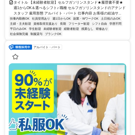
タイトル 【未経験者歓迎】セルフガソリンスタンド★履歴書不要★
週1からOK＆選べるシフト♪ 職種 セルフガソリンスタンドのアテンド
スタッフ 雇用形態 アルバイト・パート 仕事内容 お客様の給油サ...
扶養内勤務OK
社員登用あり
週1日からOK
副業・WワークOK
土日祝のみOK
主婦・主夫歓迎
資格取得支援あり
長期
フリーター歓迎
シフト自由
学歴不問
平日のみOK
学生歓迎
未経験者歓迎
経験者歓迎
残業なし
研修あり
社会保険完備
制服貸与
ブランクOK
アルバイト・パート