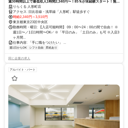
週30時間以上で最低収入1時間2,340円〜！85％が未経験スタート！無料
トレで一生モノの技術を習得✅好きな時間に収入を得られます⏰【東京
りらくる 人形町店
都中央区日本橋人形町】
アクセス: 日比谷線・浅草線「人形町」駅徒歩すぐ
時給2,340円～3,510円
東京都東京23区中央区
勤務時間・曜日: 【入店可能時間】 09：00〜24：00の間で自由！ ※
週1日〜／1日1時間〜OK✅ ※「平日のみ」「土日のみ」も可 ※入店3
ヶ月間...
仕事内容: 「手に職をつけたい」 ...
週1日からOK
シフト自由
昇給あり
同じ企業の求人
アルバイト・パート