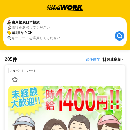
東京都
東日本橋駅
職種を選択してください
週1日からOK
キーワードを選択してください
205件
条件保存
関連度順
アルバイト・パート