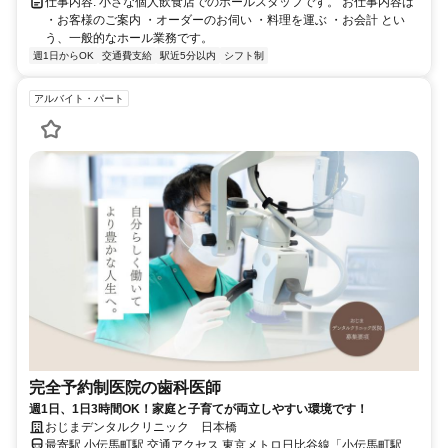
仕事内容: 小さな個人飲食店でのホールスタッフです。 お仕事内容は
・お客様のご案内 ・オーダーのお伺い ・料理を運ぶ ・お会計 とい
う、一般的なホール業務です。
週1日からOK
交通費支給
駅近5分以内
シフト制
アルバイト・パート
完全予約制医院の歯科医師
週1日、1日3時間OK！家庭と子育てが両立しやすい環境です！
おじまデンタルクリニック 日本橋
最寄駅 小伝馬町駅 交通アクセス 東京メトロ日比谷線「小伝馬町駅」