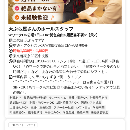
天ぷら屋さんのホールスタッフ
WワークOK⏰週1日～OK❗髪色自由✨履歴書不要✅【天2】
二代目 天ぷらすずき
交通・アクセス 水天宮前駅7番出口から徒歩0分
時給1,330円～1,662円
東京都東京23区中央区
勤務時間詳細 10:00～23:00（シフト制） ＊週1日・1日3時間〜勤務
OK！ 「Wワークで別の仕事と両立したい」 「授業やサークルのない
時間だけ」 など、あなたの希望に合わせて柔軟にシフトを...
仕事内容 ＼＼ 天ぷらすずきで働こう！ ／／
*⌒*⌒*⌒*⌒*⌒*⌒*⌒*⌒*⌒*⌒*⌒* ✨シフトは自由自在✨ 週1日・
3h〜OK！Wワークも大歓迎◎ ✨絶品まかないあり✨ メディアで話題
の味が...
制服あり
業界未経験者歓迎
ランチタイム
扶養内勤務OK
社員登用あり
週1日からOK
副業・WワークOK
1日4時間以内OK
隔週シフト提出
土日祝のみOK
主婦・主夫歓迎
フリーター歓迎
シフト自由
学歴不問
即日勤務OK
職場見学可
平日のみOK
学生歓迎
経験不問
未経験者歓迎
アルバイト・パート