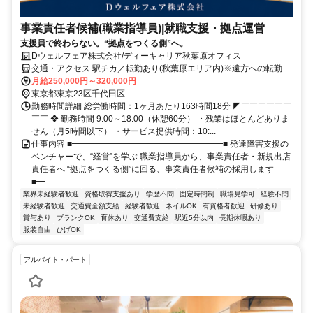
事業責任者候補(職業指導員)|就職支援・拠点運営
支援員で終わらない。“拠点をつくる側”へ。
Dウェルフェア株式会社/ディーキャリア秋葉原オフィス
交通・アクセス 駅チカ／転勤あり(秋葉原エリア内)※遠方への転勤は
なく、異動先はいずれも秋葉原駅から徒歩4分圏内です。※一部、半
月給250,000円～320,000円
年～1年程度で事業所間異動あり／受動喫煙対策あり(専用喫煙所あ
東京都東京23区千代田区
り)
勤務時間詳細 総労働時間：1ヶ月あたり163時間18分 ◤￣￣￣￣￣￣
￣￣ ❖ 勤務時間 9:00～18:00（休憩60分） ・残業はほとんどありま
せん（月5時間以下） ・サービス提供時間：10:...
仕事内容 ■━━━━━━━━━━━━━━━━━━■ 発達障害支援の
ベンチャーで、“経営”を学ぶ 職業指導員から、事業責任者・新規出店
責任者へ “拠点をつくる側”に回る、事業責任者候補の採用します
■━...
業界未経験者歓迎
資格取得支援あり
学歴不問
固定時間制
職場見学可
経験不問
未経験者歓迎
交通費全額支給
経験者歓迎
ネイルOK
有資格者歓迎
研修あり
賞与あり
ブランクOK
育休あり
交通費支給
駅近5分以内
長期休暇あり
服装自由
ひげOK
アルバイト・パート