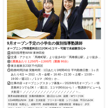
9月オープン予定の小学生の個別指導塾講師
オープニング❗❗得意科目だけOK⭐1コマ～可能で未経験安心✨
個別指導塾WAM 東神田校
交通・アクセス 「馬喰町駅」より徒歩4分/「馬喰横山駅」より徒歩5
分/「浅草橋駅」より徒歩6分
1業務あたり 2,250円～2,500円（業務 90分）
東京都東京23区千代田区
勤務時間詳細 実働時間：1日あたり1時間40分 平均勤務日数：1ヶ月
あたり4日 〜 20日 ＜月～金曜＞ 16:40～21:30 ＜土曜＞ 13:00～
19:00 ✅週1日～／1コマ（90分）か...
仕事内容 ⭐オープニングスタッフ募集⭐ ✅2026年9月オープン！ ✅得
意教科1つでもOK！ ✅週1日、1コマ(90分)から！ ✅塾講師デビューも
大歓迎！ ／／／／／／／／／／／／／／／／／／ ✨...
業界未経験者歓迎
扶養内勤務OK
週1日からOK
副業・WワークOK
1日4時間以内OK
主婦・主夫歓迎
フリーター歓迎
シフト自由
平日のみOK
学生歓迎
転勤なし
経験不問
未経験者歓迎
経験者歓迎
研修あり
夕方