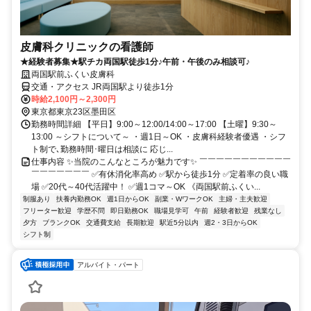
皮膚科クリニックの看護師
★経験者募集★駅チカ両国駅徒歩1分♪午前・午後のみ相談可♪
両国駅前ふくい皮膚科
交通・アクセス JR両国駅より徒歩1分
時給2,100円～2,300円
東京都東京23区墨田区
勤務時間詳細 【平日】9:00～12:00/14:00～17:00 【土曜】9:30～
13:00 ～シフトについて～ ・週1日～OK ・皮膚科経験者優遇 ・シフ
ト制で､勤務時間･曜日は相談に 応じ...
仕事内容 ✨当院のこんなところが魅力です✨ ￣￣￣￣￣￣￣￣￣￣￣
￣￣￣￣￣￣￣ ✅有休消化率高め ✅駅から徒歩1分 ✅定着率の良い職
場 ✅20代～40代活躍中！ ✅週1コマ～OK 《両国駅前ふくい...
制服あり
扶養内勤務OK
週1日からOK
副業・WワークOK
主婦・主夫歓迎
フリーター歓迎
学歴不問
即日勤務OK
職場見学可
午前
経験者歓迎
残業なし
夕方
ブランクOK
交通費支給
長期歓迎
駅近5分以内
週2・3日からOK
シフト制
アルバイト・パート