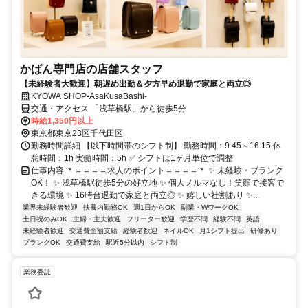
かばん専門店の店舗スタッフ
【未経験者大歓迎】朝遅め出勤＆夕方早め退勤で家庭と両立◎
KYOWA SHOP-AsaKusaBashi-
交通・アクセス 「浅草橋駅」から徒歩5分
時給1,350円以上
東京都東京23区千代田区
勤務時間詳細 【以下時間帯のシフト制】 勤務時間：9:45～16:15 休
憩時間：1h 実働時間：5h ✅ シフトは1ヶ月単位で調整
仕事内容 ＊＝＝＝＝求人のポイント＝＝＝＝＊ ✨ 未経験・ブランク
OK！ ✨ 浅草橋駅徒歩5分の好立地 ✨ 個人ノルマなし！笑顔で接客で
きる環境 ✨ 16時台退勤で家庭と両立◎ ✨ 嬉しい社割あり ✨...
業界未経験者歓迎
扶養内勤務OK
週1日からOK
副業・WワークOK
土日祝のみOK
主婦・主夫歓迎
フリーター歓迎
学歴不問
経験不問
英語
未経験者歓迎
交通費全額支給
経験者歓迎
ネイルOK
月1シフト提出
研修あり
ブランクOK
交通費支給
駅近5分以内
シフト制
業務委託