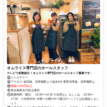
オムライス専門店のホールスタッフ
テレビで多数紹介！オムライス専門店のホールスタッフ募集です♪
リトルヤミー
アクセス: 総武線、浅草橋駅より徒歩4分 都営浅草線、浅草橋駅より
徒歩2分
時給1,300円以上
東京都東京23区台東区
勤務時間・曜日: ・10:30〜14:30 ※休憩なし もしくは ・10:30〜
17:00 ※休憩30分 月曜〜土曜の中で週1日〜 シフトは応相談しまし
ょう。