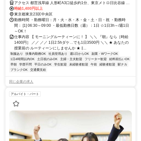
アクセス 都営浅草線 人形町A3口徒歩約1分、東京メトロ日比谷線 人
形町A3口徒歩約1分、東京メトロ半蔵門線 水天宮前7番口徒歩約5分
時給1,400円以上
東京都東京23区中央区
勤務時間 ・勤務曜日：月・火・水・木・金・土・日・祝 ・勤務時
間： [1] 06:30～09:00 ・最低勤務日数（週）：1日 ☆1日3h～/週1日
～OK！
仕事内容 【 モーニングルーティーンに！ 】 ＼＼ 『朝』なら［時給
1400円］ ／／ ／／ 1日2.5hダケ…でも1日3500円 ＼＼ ★ あなたの
授業前の ルーティーンにしませんか ★ ∥...
制服あり
扶養内勤務OK
社員登用あり
週1日からOK
副業・WワークOK
1日4時間以内OK
土日祝のみOK
主婦・主夫歓迎
フリーター歓迎
給料前払いOK
早朝
学歴不問
平日のみOK
学生歓迎
未経験者歓迎
午前
経験者歓迎
駅ナカ
ブランクOK
交通費支給
同じ企業の求人
アルバイト・パート