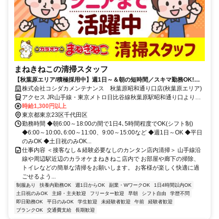
まねきねこの清掃スタッフ
【秋葉原エリア/積極採用中】週1日～＆朝の短時間／スキマ勤務OK!接
客ナシ♪未経験歓迎!初バイト・初パートにもピッタリ★簡単もくもくお
株式会社コシダカメンテナンス 秋葉原昭和通り口店(秋葉原エリア)
掃除専属スタッフ!
アクセス JR山手線・東京メトロ日比谷線秋葉原駅昭和通り口より徒
歩1分
時給1,300円以上
東京都東京23区千代田区
勤務時間 ◆朝6:00～18:00の間で1日4､5時間程度でOK(シフト制)
◆6:00～10:00､6:00～11:00、9:00～15:00など ◆週1日～OK ◆平日
のみOK ◆土日祝のみOK...
仕事内容 ＜接客なし＆経験必要なしのカンタン店内清掃＞ 山手線沿
線や周辺駅近辺のカラオケまねきねこ店内で お部屋や廊下の掃除、
トイレなどの簡単な清掃をお願いします。 お客様が楽しく快適に過
ごせるよう...
制服あり
扶養内勤務OK
週1日からOK
副業・WワークOK
1日4時間以内OK
土日祝のみOK
主婦・主夫歓迎
フリーター歓迎
早朝
シフト自由
学歴不問
即日勤務OK
平日のみOK
学生歓迎
未経験者歓迎
午前
経験者歓迎
ブランクOK
交通費支給
長期歓迎