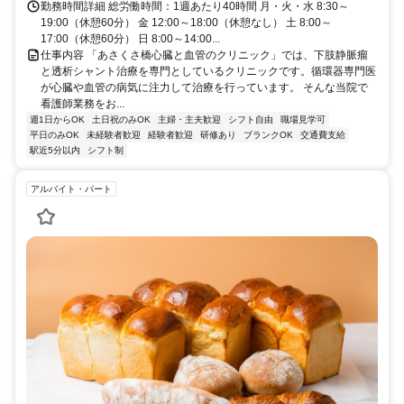
勤務時間詳細 総労働時間：1週あたり40時間 月・火・水 8:30～
19:00（休憩60分） 金 12:00～18:00（休憩なし） 土 8:00～
17:00（休憩60分） 日 8:00～14:00...
仕事内容 「あさくさ橋心臓と血管のクリニック」では、下肢静脈瘤
と透析シャント治療を専門としているクリニックです。循環器専門医
が心臓や血管の病気に注力して治療を行っています。 そんな当院で
看護師業務をお...
週1日からOK
土日祝のみOK
主婦・主夫歓迎
シフト自由
職場見学可
平日のみOK
未経験者歓迎
経験者歓迎
研修あり
ブランクOK
交通費支給
駅近5分以内
シフト制
アルバイト・パート