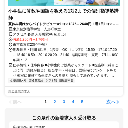
小学生に算数や国語を教える1対2までの個別指導塾講
師
夏休み明けからバイトデビュー★1コマ1875～2640円！週1日1コマ～私
服でok◎
東京個別指導学院 人形町教室
アクセス 各線 人形町駅A6 徒歩1分
時給1,250円～1,760円
東京都東京23区中央区
勤務曜日・時間 週1日、1授業～OK 〈コマ割〉 15:50～17:10 17:20
～18:40 18:50～20:10 20:20～21:40 〈講習期間〉 夏期：7/14～8/31
冬期：12...
仕事情報 ● 仕事内容 ■小学生向け授業からスタート ■担当制（科目ご
とに同一講師が担当） 担当学年・科目は、面接時にアンケートをと
り 教室に在籍する生徒さんの希望と 照らして決めていきます。 ...
社員登用あり
交通費支給
シフト制
履歴書不要
同じ企業の求人
前へ
次へ
1
2
3
4
5
この条件の新着求人を受け取る
東京都 / 東日本橋駅