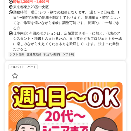
ります。 東京メトロ半蔵門線水天宮駅徒歩約10分 東京メトロ日比谷
時給1,300円～1,600円
線人形町駅徒歩約13分 都営大江戸線森下駅徒歩約10分 詳しいアクセ
東京都東京23区中央区
ス方法については、お気軽にお問い合わせください。
勤務時間・曜日: シフト制での勤務となります。 週１〜２日程度、1
日4〜8時間程度の勤務を想定しております。 勤務曜日・時間につい
てはご希望を伺いながら柔軟に調整可能です。 長期的にご一緒でき
る方...
仕事内容: 今回のポジションは、店舗運営サポートに加え、代表のア
シスタント・秘書も含まれるため、日々変化するプロジェクトを一緒
に楽しみながら支えてくださる方を歓迎しています。 決まった業務
だけをこ...
シフト自由
交通費支給
駅近5分以内
シフト制
アルバイト・パート