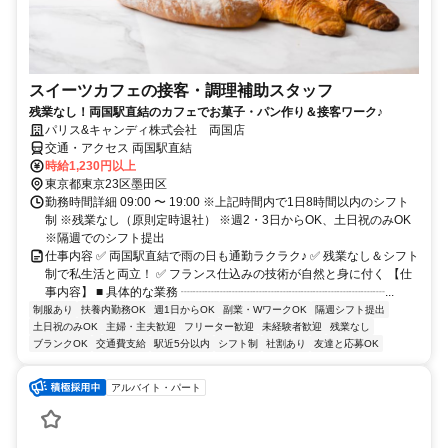
スイーツカフェの接客・調理補助スタッフ
残業なし！両国駅直結のカフェでお菓子・パン作り＆接客ワーク♪
パリス&キャンディ株式会社 両国店
交通・アクセス 両国駅直結
時給1,230円以上
東京都東京23区墨田区
勤務時間詳細 09:00 〜 19:00 ※上記時間内で1日8時間以内のシフト
制 ※残業なし（原則定時退社） ※週2・3日からOK、土日祝のみOK
※隔週でのシフト提出
仕事内容 ✅ 両国駅直結で雨の日も通勤ラクラク♪ ✅ 残業なし＆シフト
制で私生活と両立！ ✅ フランス仕込みの技術が自然と身に付く 【仕
事内容】 ■ 具体的な業務 ┈┈┈┈┈┈┈┈┈┈┈┈┈┈┈┈┈...
制服あり
扶養内勤務OK
週1日からOK
副業・WワークOK
隔週シフト提出
土日祝のみOK
主婦・主夫歓迎
フリーター歓迎
未経験者歓迎
残業なし
ブランクOK
交通費支給
駅近5分以内
シフト制
社割あり
友達と応募OK
アルバイト・パート