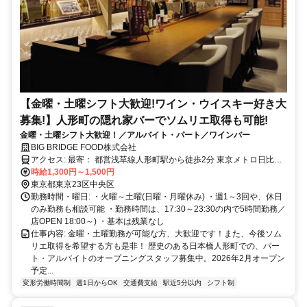
【金曜・土曜シフト大歓迎!ワイン・ウイスキー好き大
募集!】人形町の隠れ家バーでソムリエ取得も可能!
金曜・土曜シフト大歓迎！／アルバイト・パート／ワインバー
BIG BRIDGE FOOD株式会社
アクセス: 最寄： 都営浅草線人形町駅から徒歩2分 東京メトロ日比谷
線人形町駅から徒歩約2分 東京メトロ半蔵門線水天宮前駅から徒歩1
時給1,300円～1,500円
分
東京都東京23区中央区
勤務時間・曜日: ・火曜～土曜(日曜・月曜休み) ・週1～3回や、休日
のみ勤務も相談可能 ・勤務時間は、17:30～23:30の内で5時間勤務／
店OPEN 18:00～) ・基本は残業なし
仕事内容: 金曜・土曜勤務が可能な方、大歓迎です！また、今後ソム
リエ取得を希望する方も是非！ 歴史のある日本橋人形町での、パー
ト・アルバイトのオープニングスタッフ募集中。2026年2月オープン
予定...
変形労働時間制
週1日からOK
交通費支給
駅近5分以内
シフト制