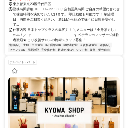
東京都東京23区千代田区
勤務時間詳細 10：00～22：30／店舗営業時間 ご自身の希望に合わせ
て稼働時間を決めていただけます。 即日勤務も可能です！ 希望曜
日・時間をご相談ください。 週1日から始めて徐々に日数を増やし
て...
仕事内容 日本トップクラスの集客力！ ＼メニューは「全身ほぐし」
のみ！／ ┏ ──────────────── ┓ ベテランのマッサージ経験
者歓迎★ こり改善サロンの施術スタッフ募集 ┗ ─...
制服あり
主婦・主夫歓迎
即日勤務OK
経験者歓迎
有資格者歓迎
研修あり
ブランクOK
長期歓迎
完全歩合制
駅近5分以内
シフト制
髪型・髪色自由
アルバイト・パート