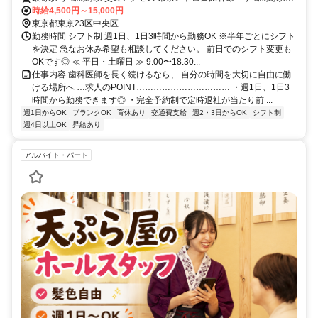
より徒歩1分
時給4,500円～15,000円
東京都東京23区中央区
勤務時間 シフト制 週1日、1日3時間から勤務OK ※半年ごとにシフト
を決定 急なお休み希望も相談してください。 前日でのシフト変更も
OKです◎ ≪ 平日・土曜日 ≫ 9:00〜18:30...
仕事内容 歯科医師を長く続けるなら、 自分の時間を大切に自由に働
ける場所へ …求人のPOINT…………………………… ・週1日、1日3
時間から勤務できます◎ ・完全予約制で定時退社が当たり前 ...
週1日からOK
ブランクOK
育休あり
交通費支給
週2・3日からOK
シフト制
週4日以上OK
昇給あり
アルバイト・パート