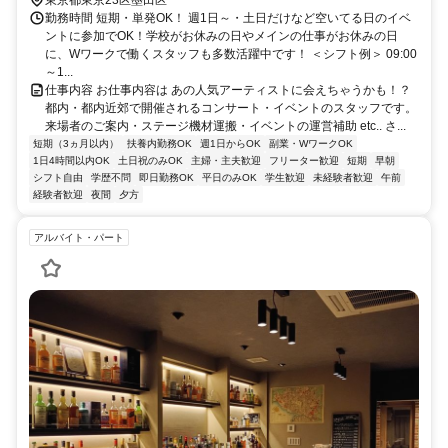
勤務時間 短期・単発OK！ 週1日～・土日だけなど空いてる日のイベ
ントに参加でOK！学校がお休みの日やメインの仕事がお休みの日
に、Wワークで働くスタッフも多数活躍中です！ ＜シフト例＞ 09:00
～1...
仕事内容 お仕事内容は あの人気アーティストに会えちゃうかも！？
都内・都内近郊で開催されるコンサート・イベントのスタッフです。
来場者のご案内・ステージ機材運搬・イベントの運営補助 etc.. さ...
短期（3ヵ月以内）
扶養内勤務OK
週1日からOK
副業・WワークOK
1日4時間以内OK
土日祝のみOK
主婦・主夫歓迎
フリーター歓迎
短期
早朝
シフト自由
学歴不問
即日勤務OK
平日のみOK
学生歓迎
未経験者歓迎
午前
経験者歓迎
夜間
夕方
アルバイト・パート