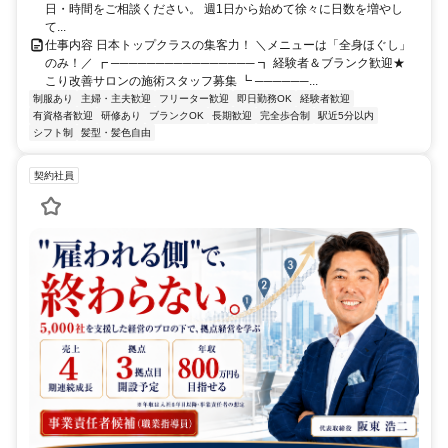
日・時間をご相談ください。 週1日から始めて徐々に日数を増やし
て...
仕事内容 日本トップクラスの集客力！ ＼メニューは「全身ほぐし」
のみ！／ ┏ ──────────────── ┓ 経験者＆ブランク歓迎★
こり改善サロンの施術スタッフ募集 ┗ ──────...
制服あり
主婦・主夫歓迎
フリーター歓迎
即日勤務OK
経験者歓迎
有資格者歓迎
研修あり
ブランクOK
長期歓迎
完全歩合制
駅近5分以内
シフト制
髪型・髪色自由
契約社員