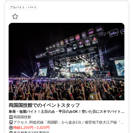
アルバイト・パート
両国国技館でのイベントスタッフ
単発・短期バイト！土日のみ・平日のみOK！空いた日にスキマバイト！
未経験歓迎！髪色・髪型・ネイルOK
両国国技館
アクセス JR総武線「両国駅」から徒歩1分／都営地下鉄大江戸線「両
国駅」A3出口徒歩5分
時給1,250円～2,025円
東京都東京23区墨田区