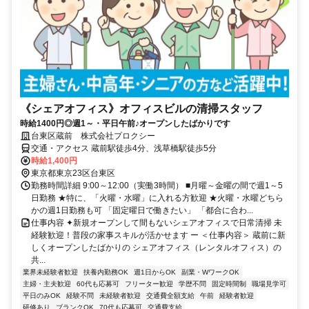
《シェアオフィス》オフィスビルの清掃スタッフ
時給1400円◎週1～・平日午前♪オープンしたばかりです
台東区蔵前 株式会社プロクシー
交通・アクセス 蔵前駅徒歩4分、浅草橋駅徒歩5分
時給1,400円
東京都東京23区台東区
勤務時間詳細 9:00～12:00（実働3時間） ■月曜～金曜の間で週1～5
日勤務 ★特に、「火曜・水曜」に入れる方歓迎 ★火曜・水曜どちら
かの週1日勤務も可 「固定曜日で働きたい」 「都合に合わ...
仕事内容 ✦新規オープンして間もないシェアオフィスで日常清掃 未
経験歓迎！普段の家事スキルが活かせます ー ＜仕事内容＞ 蔵前に新
しくオープンしたばかりの シェアオフィス（レンタルオフィス）の
共...
業界未経験者歓迎
扶養内勤務OK
週1日からOK
副業・WワークOK
主婦・主夫歓迎
60代も応募可
フリーター歓迎
学歴不問
固定時間制
職場見学可
平日のみOK
経験不問
未経験者歓迎
交通費全額支給
午前
経験者歓迎
研修あり
ブランクOK
70代も応募可
交通費支給