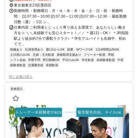
徒歩約11分
東京都東京23区墨田区
勤務時間 ・勤務曜日：月・火・水・木・金・土・日・祝 ・勤務時
間： [1] 07:30～10:00 [2] 07:30～11:00 [3] 07:30～12:30 ・最低勤務
日数（週）：1日 シ...
仕事内容 ご利用者とじっくり寄り添える環境で、あなたらしい働き
方を☆ ＼＼未経験でも安心スタート！／／ ＊週1日～OK！ ＊JR両国
駅より徒歩約7分で通勤ラクラク♪ ＊学生アルバイトも在籍中、初め
てで...
制服あり
社員登用あり
週1日からOK
副業・WワークOK
1日4時間以内OK
土日祝のみOK
主婦・主夫歓迎
資格取得支援あり
フリーター歓迎
早朝
シフト自由
学歴不問
即日勤務OK
平日のみOK
学生歓迎
未経験者歓迎
午前
経験者歓迎
交通費支給
長期歓迎
同じ企業の求人
業務委託