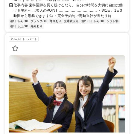
仕事内容 歯科医師を長く続けるなら、 自分の時間を大切に自由に働
ける場所へ …求人のPOINT…………………………… ・週1日、1日3
時間から勤務できます◎ ・完全予約制で定時退社が当たり前 ...
週1日からOK
ブランクOK
育休あり
交通費支給
週2・3日からOK
シフト制
週4日以上OK
昇給あり
アルバイト・パート