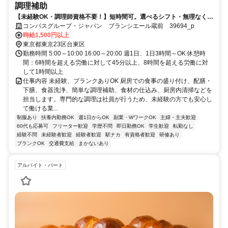
調理補助
【未経験OK・調理師資格不要！】短時間可。選べるシフト・無理なく安
定ワーク！
コンパスグループ・ジャパン ブランシエール蔵前 39694_p
時給1,500円以上
東京都東京23区台東区
勤務時間 5:00～10:00 16:00～20:00 週1日、1日3時間～OK 休憩時
間：6時間を超える労働に対して45分以上、8時間を超える労働に対
して1時間以上
仕事内容 未経験、ブランクありOK 厨房での食事の盛り付け、配膳・
下膳、食器洗浄、簡単な調理補助、食材の仕込み、厨房内清掃などを
担当します。専門的な調理は社員が行うため、未経験の方でも安心し
て働ける業...
制服あり
扶養内勤務OK
週1日からOK
副業・WワークOK
主婦・主夫歓迎
60代も応募可
フリーター歓迎
学歴不問
即日勤務OK
学生歓迎
転勤なし
経験不問
未経験者歓迎
経験者歓迎
駅ナカ
有資格者歓迎
研修あり
ブランクOK
交通費支給
まかないあり
アルバイト・パート