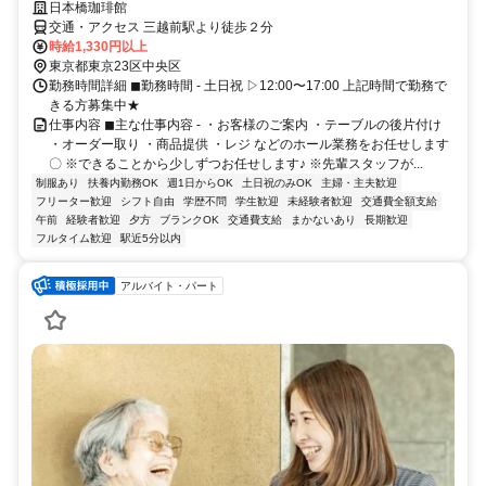
日本橋珈琲館
交通・アクセス 三越前駅より徒歩２分
時給1,330円以上
東京都東京23区中央区
勤務時間詳細 ◼︎勤務時間 - 土日祝 ▷12:00〜17:00 上記時間で勤務で
きる方募集中★
仕事内容 ◼︎主な仕事内容 - ・お客様のご案内 ・テーブルの後片付け
・オーダー取り ・商品提供 ・レジ などのホール業務をお任せします
〇 ※できることから少しずつお任せします♪ ※先輩スタッフが...
制服あり
扶養内勤務OK
週1日からOK
土日祝のみOK
主婦・主夫歓迎
フリーター歓迎
シフト自由
学歴不問
学生歓迎
未経験者歓迎
交通費全額支給
午前
経験者歓迎
夕方
ブランクOK
交通費支給
まかないあり
長期歓迎
フルタイム歓迎
駅近5分以内
アルバイト・パート