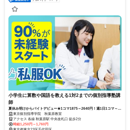
小学生に算数や国語を教える1対2までの個別指導塾講
師
夏休み明けからバイトデビュー★1コマ1875～2640円！週1日1コマ～私
服でok◎
東京個別指導学院 秋葉原教室
アクセス 各線 秋葉原駅 中央改札口 徒歩2分
時給1,250円～1,760円
東京都東京23区千代田区