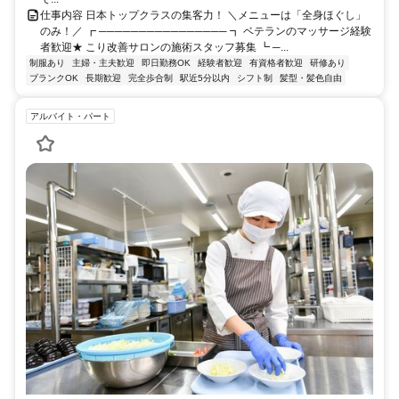
仕事内容 日本トップクラスの集客力！ ＼メニューは「全身ほぐし」
のみ！／ ┏ ──────────────── ┓ ベテランのマッサージ経験
者歓迎★ こり改善サロンの施術スタッフ募集 ┗ ─...
制服あり
主婦・主夫歓迎
即日勤務OK
経験者歓迎
有資格者歓迎
研修あり
ブランクOK
長期歓迎
完全歩合制
駅近5分以内
シフト制
髪型・髪色自由
アルバイト・パート