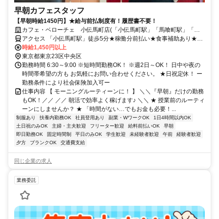
早朝カフェスタッフ
【早朝時給1450円】★給与前払制度有！履歴書不要！
カフェ・ベローチェ 小伝馬町店(「小伝馬町駅」「馬喰町駅」「馬
喰横山駅」徒歩2分)
アクセス 「小伝馬町駅」徒歩5分★稼働分前払い★食事補助あり★友
達紹介制度あり
時給1,450円以上
東京都東京23区中央区
勤務時間 6:30～9:00 ※短時間勤務OK！ ※週2日～OK！ 日中や夜の
時間帯希望の方も お気軽にお問い合わせください。 ★日祝定休！ ー
勤務条件により社会保険加入可ー
仕事内容 【 モーニングルーティーンに！ 】 ＼＼『早朝』だけの勤務
もOK！／／ ／／ 朝活で効率よく稼げます♪ ＼＼ ★ 授業前のルーティ
ーンにしませんか？ ★ 「時間がない…でもお金も必要！...
制服あり
扶養内勤務OK
社員登用あり
副業・WワークOK
1日4時間以内OK
土日祝のみOK
主婦・主夫歓迎
フリーター歓迎
給料前払いOK
早朝
即日勤務OK
固定時間制
平日のみOK
学生歓迎
未経験者歓迎
午前
経験者歓迎
夕方
ブランクOK
交通費支給
同じ企業の求人
業務委託