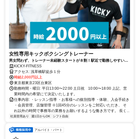
女性専用キックボクシングトレーナー
男女問わず、トレーナー未経験スタートが８割！駅近で勤務しやすい！
関西、関東に27店舗！
KICKY-FITNESS
アクセス: 浅草橋駅徒歩１分
時給2,000円以上
東京都東京23区台東区
勤務時間・曜日: 平日13:00〜22:00 土日祝 10:00〜18:00 上記、営
業時間内の希望にて決定いたします。
仕事内容: ・レッスン指導 ・お客様への個別指導 ・体験、入会手続き
・会員管理、店舗管理 ※1回45分のレッスンをご対応いただき、 そ
れ以外の時間で事務等の業務をお願いするような働き方です。 長く...
社員登用あり
週1日からOK
シフト自由
アルバイト・パート