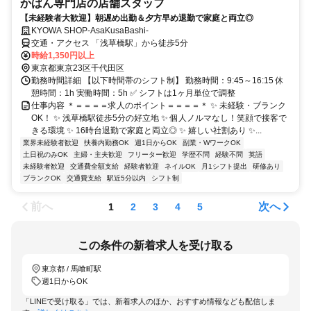
かばん専門店の店舗スタッフ
【未経験者大歓迎】朝遅め出勤＆夕方早め退勤で家庭と両立◎
KYOWA SHOP-AsaKusaBashi-
交通・アクセス 「浅草橋駅」から徒歩5分
時給1,350円以上
東京都東京23区千代田区
勤務時間詳細 【以下時間帯のシフト制】 勤務時間：9:45～16:15 休
憩時間：1h 実働時間：5h ✅ シフトは1ヶ月単位で調整
仕事内容 ＊＝＝＝＝求人のポイント＝＝＝＝＊ ✨ 未経験・ブランク
OK！ ✨ 浅草橋駅徒歩5分の好立地 ✨ 個人ノルマなし！笑顔で接客で
きる環境 ✨ 16時台退勤で家庭と両立◎ ✨ 嬉しい社割あり ✨...
業界未経験者歓迎
扶養内勤務OK
週1日からOK
副業・WワークOK
土日祝のみOK
主婦・主夫歓迎
フリーター歓迎
学歴不問
経験不問
英語
未経験者歓迎
交通費全額支給
経験者歓迎
ネイルOK
月1シフト提出
研修あり
ブランクOK
交通費支給
駅近5分以内
シフト制
前へ
次へ
1
2
3
4
5
この条件の新着求人を受け取る
東京都 / 馬喰町駅
週1日からOK
「LINEで受け取る」では、新着求人のほか、おすすめ情報なども配信しま