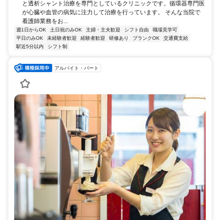
と透析シャント治療を専門としているクリニックです。循環器専門医
が心臓や血管の病気に注力して治療を行っています。 そんな当院で
看護師業務をお...
週1日からOK
土日祝のみOK
主婦・主夫歓迎
シフト自由
職場見学可
平日のみOK
未経験者歓迎
経験者歓迎
研修あり
ブランクOK
交通費支給
駅近5分以内
シフト制
アルバイト・パート