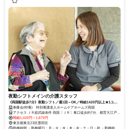
夜勤シフトメインの介護スタッフ
《両国駅徒歩7分》夜勤シフト／週1回～OK／時給1420円以上★1ユニ
ット定員6～9名ユニット型特養
奉優会(特養) 特別養護老人ホームケアホームズ両国
アクセス ＪＲ総武線各停 両国〔ＪＲ〕東口徒歩約7分、都営大江戸線
両国〔大江戸線〕A5口徒歩約10分、都営新宿線 森下（東京都）A2口
時給1,420円～1,670円
徒歩約11分
東京都東京23区墨田区
勤務時間 ・勤務曜日：月・火・水・木・金・土・日・祝 ・勤務時