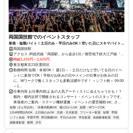
両国国技館でのイベントスタッフ
単発・短期バイト！土日のみ・平日のみOK！空いた日にスキマバイト！
未経験歓迎！髪色・髪型・ネイルOK
両国国技館
アクセス JR総武線「両国駅」から徒歩1分／都営地下鉄大江戸線「両
国駅」A3出口徒歩5分
時給1,250円～2,025円
東京都東京23区墨田区
勤務時間 短期・単発OK！ 週1日～・土日だけなど空いてる日のイベ
ントに参加でOK！学校がお休みの日やメインの仕事がお休みの日
に、Wワークで働くスタッフも多数活躍中です！ ＜シフト例＞ 09:00
～1...
仕事内容 お仕事内容は あの人気アーティストに会えちゃうかも！？
都内・都内近郊で開催されるコンサート・イベントのスタッフです。
来場者のご案内・ステージ機材運搬・イベントの運営補助 etc.. さ...
短期（3ヵ月以内）
扶養内勤務OK
週1日からOK
副業・WワークOK
1日4時間以内OK
土日祝のみOK
主婦・主夫歓迎
フリーター歓迎
短期
早朝
シフト自由
学歴不問
即日勤務OK
平日のみOK
学生歓迎
未経験者歓迎
午前
経験者歓迎
夜間
夕方