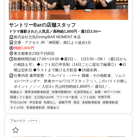
サントリーBarの店舗スタッフ
ドラマ撮影された人気店／高時給1,800円・週3日3.5h〜
株式会社元気Dining/BAR MOMENT 本店
交通・アクセス JR「神田駅」南口より徒歩1分
時給1,800円
東京都東京23区千代田区
勤務時間詳細 17:00〜24:00 ◆週3日～、1日3.5h～OK！（週1日から
の相談も可） ◆シフト自己申告制（14日ごとに提出で融通◎） ◆日
曜は定休日 ◆ラストまで働ける方歓迎 ◆18歳未満...
仕事内容 雇用形態：アルバイト・パート 職種：その他飲食、ソムリ
エ/バーテンダー、飲食ホール/フロアスタッフ ＼＼ このバイトの推し
ポイント ／／ ✅ 入社3ヶ月は特別時給1,800円 ✅ 週3日／...
制服あり
業界未経験者歓迎
扶養内勤務OK
社員登用あり
副業・WワークOK
隔週シフト提出
土日祝のみOK
フリーター歓迎
シフト自由
学歴不問
平日のみOK
学生歓迎
転勤なし
経験不問
英語
未経験者歓迎
経験者歓迎
ネイルOK
有資格者歓迎
研修あり
アルバイト・パート