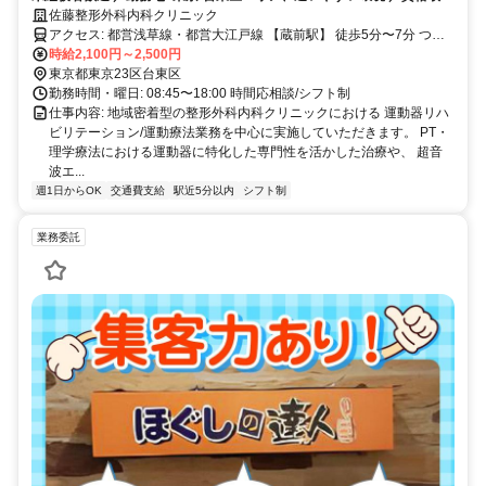
支援: キャリアアップの支援あり
佐藤整形外科内科クリニック
アクセス: 都営浅草線・都営大江戸線 【蔵前駅】 徒歩5分〜7分 つく
ばエクスプレス・都営大江戸線【新御徒町駅】 徒歩5分〜7分 JR総武
時給2,100円～2,500円
線 【浅草橋駅】 徒歩8分
東京都東京23区台東区
勤務時間・曜日: 08:45〜18:00 時間応相談/シフト制
仕事内容: 地域密着型の整形外科内科クリニックにおける 運動器リハ
ビリテーション/運動療法業務を中心に実施していただきます。 PT・
理学療法における運動器に特化した専門性を活かした治療や、 超音
波エ...
週1日からOK
交通費支給
駅近5分以内
シフト制
業務委託