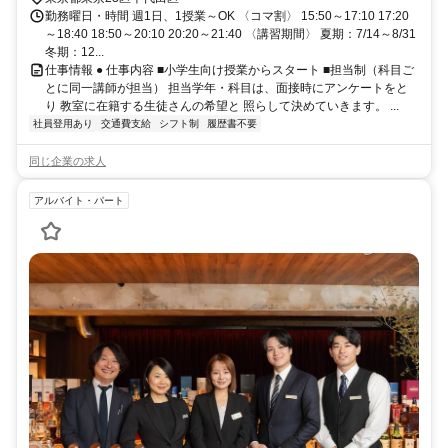
勤務曜日・時間 週1日、1授業～OK 〈コマ割〉 15:50～17:10 17:20
～18:40 18:50～20:10 20:20～21:40 〈講習期間〉 夏期：7/14～8/31
冬期：12...
仕事情報 ● 仕事内容 ■小学生向け授業からスタート ■担当制（科目ご
とに同一講師が担当） 担当学年・科目は、面接時にアンケートをと
り 教室に在籍する生徒さんの希望と 照らして決めていきます。 ...
社員登用あり
交通費支給
シフト制
履歴書不要
同じ企業の求人
アルバイト・パート