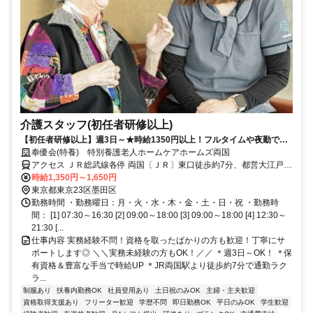
介護スタッフ(初任者研修以上)
【初任者研修以上】週3日～★時給1350円以上！フルタイムや夜勤で時
給UP！家事と両立して働けます
奉優会(特養) 特別養護老人ホームケアホームズ両国
アクセス ＪＲ総武線各停 両国〔ＪＲ〕東口徒歩約7分、都営大江戸線
両国〔大江戸線〕A5口徒歩約10分、都営新宿線 森下（東京都）A2口
時給1,350円～1,650円
徒歩約11分
東京都東京23区墨田区
勤務時間 ・勤務曜日：月・火・水・木・金・土・日・祝 ・勤務時
間： [1] 07:30～16:30 [2] 09:00～18:00 [3] 09:00～18:00 [4] 12:30～
21:30 [...
仕事内容 実務経験不問！資格を取ったばかりの方も歓迎！丁寧にサ
ポートします◎ ＼＼実務未経験の方もOK！／／ ＊週3日～OK！ ＊保
有資格＆豊富な手当で時給UP ＊JR両国駅より徒歩約7分で通勤ラク
ラ...
制服あり
扶養内勤務OK
社員登用あり
土日祝のみOK
主婦・主夫歓迎
資格取得支援あり
フリーター歓迎
学歴不問
即日勤務OK
平日のみOK
学生歓迎