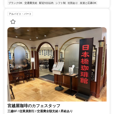
ブランクOK
交通費支給
駅近5分以内
シフト制
社割あり
友達と応募OK
アルバイト・パート
宮越屋珈琲のカフェスタッフ
三越6F / 従業員割引 / 交通費全額支給 / 昇給あり