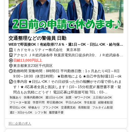
交通整理などの警備員 日勤
WEBで即面接OK！有給取得77.6％・週1日～OK・日払いOK・給与保証
有・履歴書不要
ミカドセキュリティー株式会社 東京本部
アクセス ＪＲ総武線各停 秋葉原電気街口徒歩約3分、ＪＲ総武線各停
秋葉原電気街口徒歩約3分、ＪＲ総武線各停 秋葉原電気街口徒歩約3
日給13,000円以上
分
東京都東京23区千代田区
勤務時間 実働時間：8時間/日 平均勤務日数：1ヶ月あたり4日～8日
9:00～18:00（休憩1時間） ★勤務地による ★自己申告制/週1日～ok
仕事内容 ★日払いOK！その日頑張った分の報酬がその場で得られま
す！★ //応募者全員と面談します！(10～15分程度)// 履歴書不要・疑
問点もお気軽にどうぞ！ 電話応募は即面接可能 TEL：03-...
制服あり
扶養内勤務OK
週1日からOK
副業・WワークOK
土日祝のみOK
フリーター歓迎
学歴不問
即日勤務OK
平日のみOK
学生歓迎
経験者歓迎
即日払いOK
研修あり
ブランクOK
交通費支給
長期歓迎
フルタイム歓迎
週2・3日からOK
シフト制
履歴書不要
同じ企業の求人