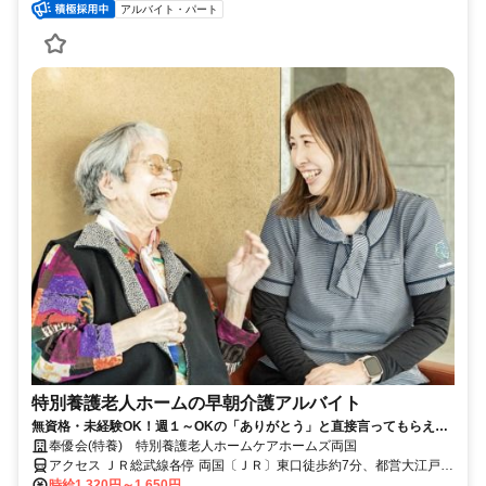
アルバイト・パート
特別養護老人ホームの早朝介護アルバイト
無資格・未経験OK！週１～OKの「ありがとう」と直接言ってもらえる
介護のお仕事★学生アルバイトも活躍中！
奉優会(特養) 特別養護老人ホームケアホームズ両国
アクセス ＪＲ総武線各停 両国〔ＪＲ〕東口徒歩約7分、都営大江戸線
両国〔大江戸線〕A5口徒歩約10分、都営新宿線 森下（東京都）A2口
時給1,320円～1,650円