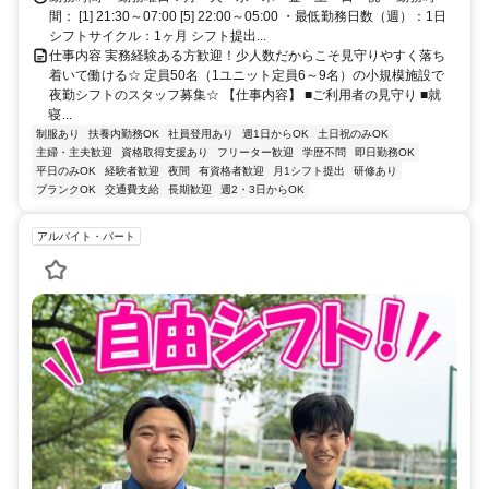
間： [1] 21:30～07:00 [5] 22:00～05:00 ・最低勤務日数（週）：1日
シフトサイクル：1ヶ月 シフト提出...
仕事内容 実務経験ある方歓迎！少人数だからこそ見守りやすく落ち
着いて働ける☆ 定員50名（1ユニット定員6～9名）の小規模施設で
夜勤シフトのスタッフ募集☆ 【仕事内容】 ■ご利用者の見守り ■就
寝...
制服あり
扶養内勤務OK
社員登用あり
週1日からOK
土日祝のみOK
主婦・主夫歓迎
資格取得支援あり
フリーター歓迎
学歴不問
即日勤務OK
平日のみOK
経験者歓迎
夜間
有資格者歓迎
月1シフト提出
研修あり
ブランクOK
交通費支給
長期歓迎
週2・3日からOK
アルバイト・パート