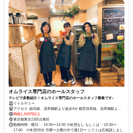
オムライス専門店のホールスタッフ
テレビで多数紹介！オムライス専門店のホールスタッフ募集です♪
リトルヤミー
アクセス: 総武線、浅草橋駅より徒歩4分 都営浅草線、浅草橋駅より
徒歩2分
時給1,300円以上
東京都東京23区台東区
勤務時間・曜日: ・10:30〜14:30 ※休憩なし もしくは ・10:30〜
17:00 ※休憩30分 月曜〜土曜の中で週1日〜 シフトは応相談しまし