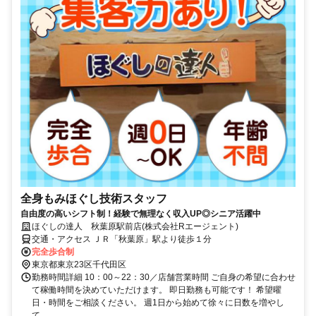
全身もみほぐし技術スタッフ
自由度の高いシフト制！経験で無理なく収入UP◎シニア活躍中
ほぐしの達人 秋葉原駅前店(株式会社Rエージェント)
交通・アクセス ＪＲ「秋葉原」駅より徒歩１分
完全歩合制
東京都東京23区千代田区
勤務時間詳細 10：00～22：30／店舗営業時間 ご自身の希望に合わせ
て稼働時間を決めていただけます。 即日勤務も可能です！ 希望曜
日・時間をご相談ください。 週1日から始めて徐々に日数を増やし
て...