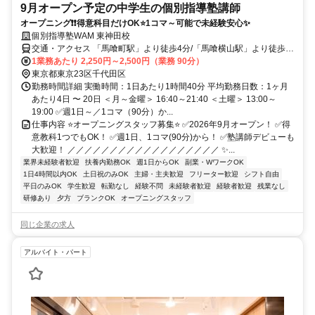
9月オープン予定の中学生の個別指導塾講師
オープニング❗❗得意科目だけOK⭐1コマ～可能で未経験安心✨
個別指導塾WAM 東神田校
交通・アクセス 「馬喰町駅」より徒歩4分/「馬喰横山駅」より徒歩5
分/「浅草橋駅」より徒歩6分
1業務あたり 2,250円～2,500円（業務 90分）
東京都東京23区千代田区
勤務時間詳細 実働時間：1日あたり1時間40分 平均勤務日数：1ヶ月
あたり4日 〜 20日 ＜月～金曜＞ 16:40～21:40 ＜土曜＞ 13:00～
19:00 ✅週1日～／1コマ（90分）か...
仕事内容 ⭐オープニングスタッフ募集⭐ ✅2026年9月オープン！ ✅得
意教科1つでもOK！ ✅週1日、1コマ(90分)から！ ✅塾講師デビューも
大歓迎！ ／／／／／／／／／／／／／／／／／／ ✨...
業界未経験者歓迎
扶養内勤務OK
週1日からOK
副業・WワークOK
1日4時間以内OK
土日祝のみOK
主婦・主夫歓迎
フリーター歓迎
シフト自由
平日のみOK
学生歓迎
転勤なし
経験不問
未経験者歓迎
経験者歓迎
残業なし
研修あり
夕方
ブランクOK
オープニングスタッフ
同じ企業の求人
アルバイト・パート