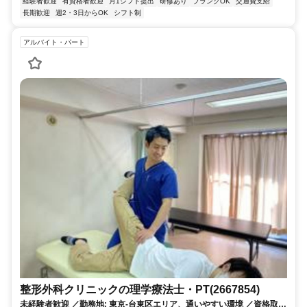
経験者歓迎
有資格者歓迎
月1シフト提出
研修あり
ブランクOK
交通費支給
長期歓迎
週2・3日からOK
シフト制
アルバイト・パート
整形外科クリニックの理学療法士・PT(2667854)
未経験者歓迎 ／勤務地: 東京-台東区エリア、通いやすい環境 ／資格取得