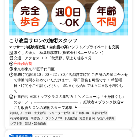
こり改善サロンの施術スタッフ
マッサージ経験者歓迎！自由度の高いシフト／プライベートも充実
ほぐしの達人 秋葉原駅前店(株式会社Rエージェント)
交通・アクセス ＪＲ「秋葉原」駅より徒歩１分
完全歩合制
東京都東京23区千代田区
勤務時間詳細 10：00～22：30／店舗営業時間 ご自身の希望に合わせ
て稼働時間を決めていただけます。 即日勤務も可能です！ 希望曜
日・時間をご相談ください。 週1日から始めて徐々に日数を増やし
て...
仕事内容 日本トップクラスの集客力！ ＼メニューは「全身ほぐし」
のみ！／ ┏ ──────────────── ┓ 経験者＆ブランク歓迎★
こり改善サロンの施術スタッフ募集 ┗ ──────...
制服あり
主婦・主夫歓迎
フリーター歓迎
即日勤務OK
経験者歓迎
有資格者歓迎
研修あり
ブランクOK
長期歓迎
完全歩合制
駅近5分以内
シフト制
髪型・髪色自由
アルバイト・パート