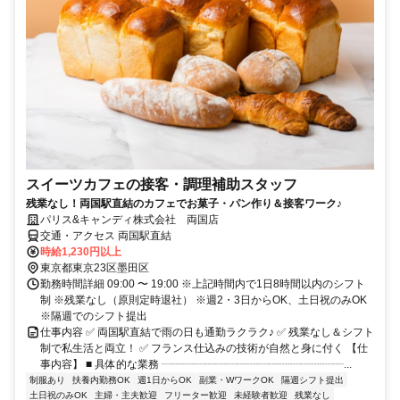
スイーツカフェの接客・調理補助スタッフ
残業なし！両国駅直結のカフェでお菓子・パン作り＆接客ワーク♪
パリス&キャンディ株式会社 両国店
交通・アクセス 両国駅直結
時給1,230円以上
東京都東京23区墨田区
勤務時間詳細 09:00 〜 19:00 ※上記時間内で1日8時間以内のシフト
制 ※残業なし（原則定時退社） ※週2・3日からOK、土日祝のみOK
※隔週でのシフト提出
仕事内容 ✅ 両国駅直結で雨の日も通勤ラクラク♪ ✅ 残業なし＆シフト
制で私生活と両立！ ✅ フランス仕込みの技術が自然と身に付く 【仕
事内容】 ■ 具体的な業務 ┈┈┈┈┈┈┈┈┈┈┈┈┈┈┈┈┈...
制服あり
扶養内勤務OK
週1日からOK
副業・WワークOK
隔週シフト提出
土日祝のみOK
主婦・主夫歓迎
フリーター歓迎
未経験者歓迎
残業なし