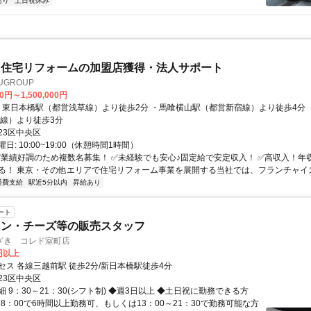
あり
土日祝休み
 住宅リフォームの加盟店獲得・法人サポート
UGROUP
0円～1,500,000円
本線）より徒歩3分
23区中央区
日: 10:00~19:00（休憩時間1時間）
 ✅業績好調のため複数名募集！ ✅未経験でも安心♪固定給で安定収入！ ✅高収入！年収
る！ 東京・その他エリアで住宅リフォーム事業を展開する当社では、フランチャイズ.
通費支給
駅近5分以内
昇給あり
ート
イン・チーズ等の販売スタッフ
ざき コレド室町店
0円以上
セス 各線三越前駅 徒歩2分/新日本橋駅徒歩4分
23区中央区
 9：30～21：30(シフト制) ◆週3日以上 ◆土日祝に勤務できる方
18：00で6時間以上勤務可、もしくは13：00～21：30で勤務可能な方