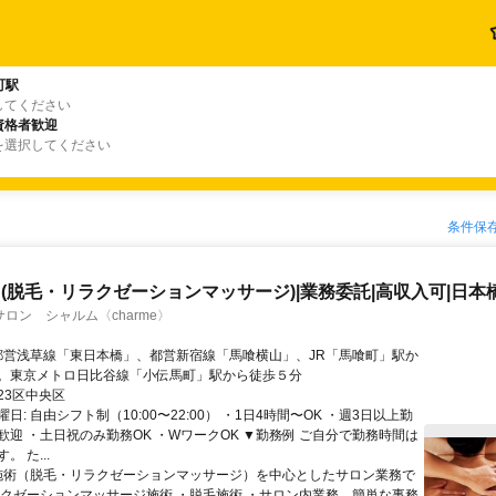
町駅
してください
資格者歓迎
を選択してください
条件保
(脱毛・リラクゼーションマッサージ)|業務委託|高収入可|日本
ロン シャルム〈charme〉
。東京メトロ日比谷線「小伝馬町」駅から徒歩５分
23区中央区
日: 自由シフト制（10:00〜22:00） ・1日4時間〜OK ・週3日以上勤
歓迎 ・土日祝のみ勤務OK ・WワークOK ▼勤務例 ご自分で勤務時間は
 た...
 施術（脱毛・リラクゼーションマッサージ）を中心としたサロン業務で
ラクゼーションマッサージ施術 ・脱毛施術 ・サロン内業務、簡単な事務