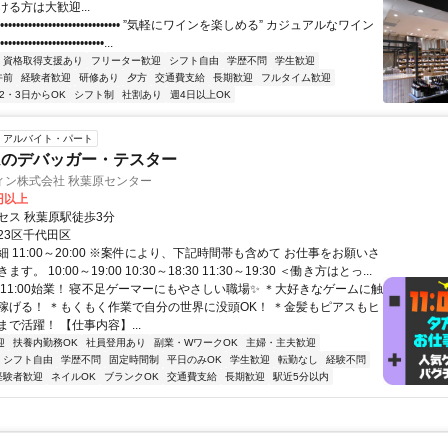
る方は大歓迎...
•••••••••••••••••••••••••••••• ”気軽にワインを楽しめる” カジュアルなワイン
•••••••••••••••••••••••...
資格取得支援あり
フリーター歓迎
シフト自由
学歴不問
学生歓迎
午前
経験者歓迎
研修あり
夕方
交通費支給
長期歓迎
フルタイム歓迎
2・3日からOK
シフト制
社割あり
週4日以上OK
アルバイト・パート
ムのデバッガー・テスター
ィン株式会社 秋葉原センター
6円以上
セス 秋葉原駅徒歩3分
23区千代田区
 11:00～20:00 ※案件により、下記時間帯も含めて お仕事をお願いさ
。 10:00～19:00 10:30～18:30 11:30～19:30 ＜働き方はとっ...
＊11:00始業！ 寝不足ゲーマーにもやさしい職場✨ ＊大好きなゲームに触
稼げる！ ＊もくもく作業で自分の世界に没頭OK！ ＊金髪もピアスもヒ
で活躍！ 【仕事内容】...
迎
扶養内勤務OK
社員登用あり
副業・WワークOK
主婦・主夫歓迎
シフト自由
学歴不問
固定時間制
平日のみOK
学生歓迎
転勤なし
経験不問
経験者歓迎
ネイルOK
ブランクOK
交通費支給
長期歓迎
駅近5分以内