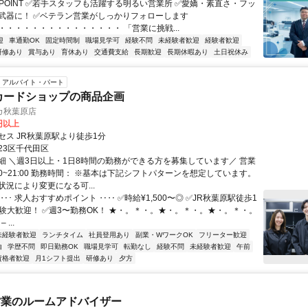
✨POINT ✅若手スタッフも活躍する明るい営業所 ✅愛嬌・素直さ・フッ
武器に！ ✅ベテラン営業がしっかりフォローします
・・・・・・・・・・・・・・・ 「営業に挑戦...
迎
車通勤OK
固定時間制
職場見学可
経験不問
未経験者歓迎
経験者歓迎
研修あり
賞与あり
育休あり
交通費支給
長期歓迎
長期休暇あり
土日祝休み
アルバイト・パート
カードショップの商品企画
カ秋葉原店
0円以上
セス JR秋葉原駅より徒歩1分
23区千代田区
細 ＼週3日以上・1日8時間の勤務ができる方を募集しています／ 営業
00~21:00 勤務時間： ※基本は下記シフトパターンを想定しています。
状況により変更になる可...
‥･ 求人おすすめポイント ‥‥ ✅時給¥1,500〜◎ ✅JR秋葉原駅徒歩1
経験大歓迎！ ✅週3〜勤務OK！ ★・。＊・。★・。＊・。★・。＊・。
– ...
未経験者歓迎
ランチタイム
社員登用あり
副業・WワークOK
フリーター歓迎
由
学歴不問
即日勤務OK
職場見学可
転勤なし
経験不問
未経験者歓迎
午前
資格者歓迎
月1シフト提出
研修あり
夕方
営業のルームアドバイザー