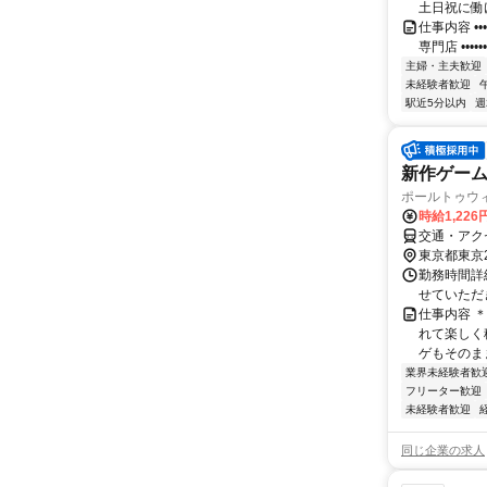
土日祝に働け
仕事内容 •••
専門店 •••••••••
主婦・主夫歓迎
未経験者歓迎
駅近5分以内
週
新作ゲー
ポールトゥウ
時給1,22
交通・アク
東京都東京
勤務時間詳細
せていただきます
仕事内容 
れて楽しく
ゲもそのまま
業界未経験者歓
フリーター歓迎
未経験者歓迎
同じ企業の求人