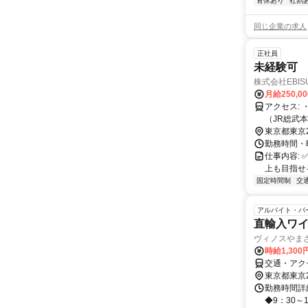
育休あり
社割
同じ企業の求人
正社員
未経験可
株式会社EBIS
月給250,00
アクセス: ・東日本橋駅（都営浅草線）より徒歩2分 ・馬喰横山駅（都営新宿線）より徒歩4分 ・馬喰町駅
（JR総武
東京都東京
勤務時間・曜
仕事内容:
上も目指せ
固定時間制
交
アルバイト・パ
直輸入ワ
ヴィノスやま
時給1,30
交通・アク
東京都東京
勤務時間詳細
◆9：30～