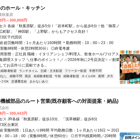
ンのホール・キッチン
 裏秋葉原
00円～300,000円
セス 各線「秋葉原駅」徒歩5分 / 「岩本町駅」から徒歩6分！他「御茶ノ
広町駅」「神田駅」「上野駅」からもアクセス良好！
23区千代田区
 総労働時間：1ヶ月あたり160時間 ＊勤務時間：10：00～23：00
/実働8時間・休憩2時間30分） ◎終電考慮
雇用形態：正社員 職種：イタリアンシェフ/料理人、飲食ホール/フロアス
食調理スタッフ ＼仕事のポイント！／ ✅2026年秋に2号店決定✨ ✅創業
してお店作りに貢献できる...
未経験者歓迎
ランチタイム
主婦・主夫歓迎
フリーター歓迎
学歴不問
勤なし
経験不問
英語
未経験者歓迎
午前
経験者歓迎
ネイルOK
夜間
夕方
ンクOK
交通費支給
まかないあり
機械部品のルート営業(既存顧客への対面提案・納品)
式会社
08円～300,443円
セス JR各線「秋葉原駅」徒歩10分、「浅草橋駅」徒歩8分
23区台東区
 実働時間：1日あたり8時間 平均勤務日数：1ヶ月あたり18日 〜 20日
：00～18：00（実働8時間／休憩60分） ◎月平均残業時間／20時間