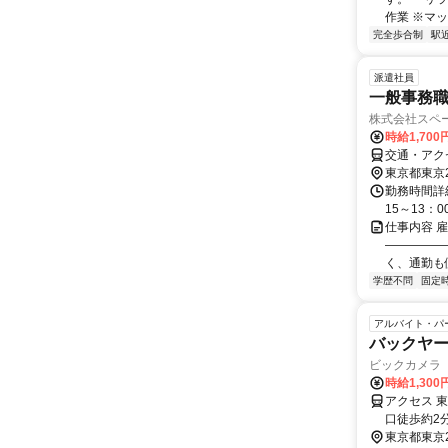
作業 ※マ
完全歩合制
駅
派遣社員
一般事務
株式会社スペー
時給1,70
交通・アク
東京都東京
勤務時間詳細
15～13：
仕事内容 
―――――
く、通勤も便利
学歴不問
固定
アルバイト・パ
バックヤー
ビックカメラ
時給1,300
アクセス 
口徒歩約2
東京都東京