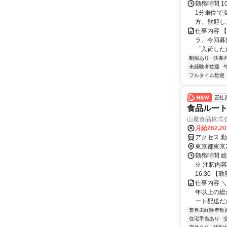
勤務時間 1
1分単位で
方、歓迎しま
仕事内容 
ラ。今回募
「入荷した
制服あり
扶養
未経験者歓迎
フルタイム歓迎
正社
食品ルート
山屋食品株式会
月給262,2
アクセス 勤
東京都東京
勤務時間 
※ 注釈内容
16:30 【勤
仕事内容 
年以上の総
ート配送だ
業界未経験者歓
住宅手当あり