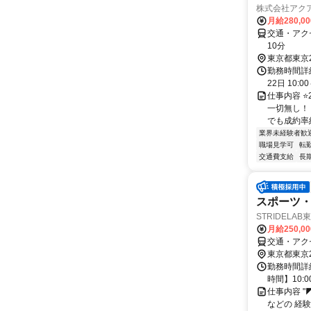
株式会社アク
月給280,0
交通・アク
10分
東京都東京
勤務時間詳
22日 10:
仕事内容 ⭐
一切無し！
でも成約率約
業界未経験者歓
職場見学可
転
交通費支給
長
スポーツ
STRIDELA
月給250,0
交通・アク
東京都東京
勤務時間詳
時間】10:00
仕事内容 
などの 経