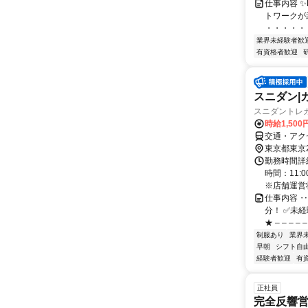
仕事内容 
トワークが
・・・・・
業界未経験者歓
有資格者歓迎
スニダン|
スニダントレ
時給1,50
交通・アク
東京都東京
勤務時間詳
時間：11:
※店舗運営
仕事内容 ‥
分！ ✅未
★ – – – – – 
制服あり
業界
早朝
シフト自
経験者歓迎
有
正社員
完全反響