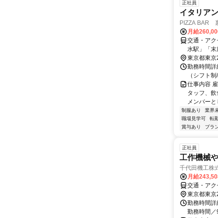
正社員
イタリア
PIZZA BAR
月給260,0
交通・アク
水駅」「末
東京都東京
勤務時間詳細
（シフト制
仕事内容 
タッフ、飲
メンバーと
制服あり
業界
職場見学可
転
賞与あり
ブラ
正社員
工作機械や
千代田機工株
月給243,5
交通・アク
東京都東京
勤務時間詳細
勤務時間／9