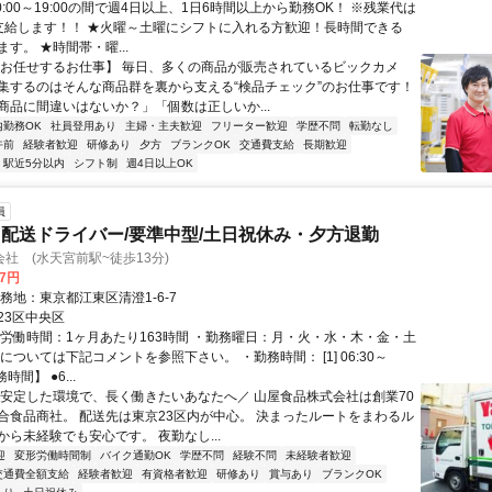
0:00～19:00の間で週4日以上、1日6時間以上から勤務OK！ ※残業代は
支給します！！ ★火曜～土曜にシフトに入れる方歓迎！長時間できる
す。 ★時間帯・曜...
【お任せするお仕事】 毎日、多くの商品が販売されているビックカメ
集するのはそんな商品群を裏から支える“検品チェック”のお仕事です！
商品に間違いはないか？」「個数は正しいか...
内勤務OK
社員登用あり
主婦・主夫歓迎
フリーター歓迎
学歴不問
転勤なし
午前
経験者歓迎
研修あり
夕方
ブランクOK
交通費支給
長期歓迎
駅近5分以内
シフト制
週4日以上OK
員
配送ドライバー/要準中型/土日祝休み・夕方退勤
社 (水天宮前駅~徒歩13分)
07円
務地：東京都江東区清澄1-6-7
23区中央区
総労働時間：1ヶ月あたり163時間 ・勤務曜日：月・火・水・木・金・土
については下記コメントを参照下さい。 ・勤務時間： [1] 06:30～
務時間】 ●6...
＼安定した環境で、長く働きたいあなたへ／ 山屋食品株式会社は創業70
合食品商社。 配送先は東京23区内が中心。 決まったルートをまわるル
から未経験でも安心です。 夜勤なし...
迎
変形労働時間制
バイク通勤OK
学歴不問
経験不問
未経験者歓迎
交通費全額支給
経験者歓迎
有資格者歓迎
研修あり
賞与あり
ブランクOK