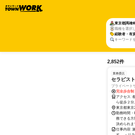
東京都
馬喰
職種を選択
経験者・有
キーワード
2,852件
業務委託
セラピスト
プライベートサ
完全歩合制
アクセス: 都営浅草線「東日本橋」、都営新宿線「馬喰横山」、JR「馬喰町」駅か
ら徒歩２分
東京都東京
勤務時間・曜
務できる方
決められます。
仕事内容:
す。 ・リ