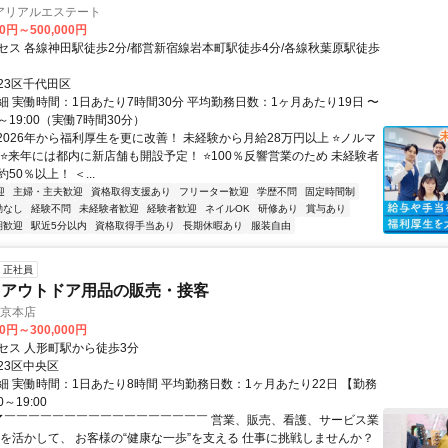
アリアルエステート
00円～500,000円
セス 各線神田駅徒歩2分/都営新宿線岩本町駅徒歩4分/各線秋葉原駅徒歩
23区千代田区
細 実働時間：1日あたり7時間30分 平均勤務日数：1ヶ月あたり19日 〜
00～19:00（実働7時間30分）
2026年から福利厚生を更に改善！ 未経験から月給28万円以上 ⭐ノルマ
 ⭐来年には都内に新店舗も開設予定！ ⭐100％反響営業のため 未経験者
50％以上！ ＜...
迎
主婦・主夫歓迎
資格取得支援あり
フリーター歓迎
学歴不問
固定時間制
勤なし
経験不問
未経験者歓迎
経験者歓迎
ネイルOK
研修あり
賞与あり
期歓迎
駅近5分以内
資格取得手当あり
長期休暇あり
服装自由
正社員
・アウトドア用品の販売・接客
B東京本店
00円～300,000円
セス 人形町駅から徒歩3分
23区中央区
細 実働時間：1日あたり8時間 平均勤務日数：1ヶ月あたり22日 【勤務
～19:00
"◤￣￣￣￣￣￣￣￣￣￣￣￣￣￣￣￣￣ 営業、販売、看護、サービス業
験を活かして、 お客様の“健康な一歩”を支える 仕事に挑戦しませんか？