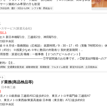
ッサージ施術のみ希望の方も歓迎
近5分以内
週2・3日からOK
シフト制
昇給あり
職
スサービス(派遣元会社)
0円以上
セス 新日本橋駅1分、三越前2分、神田駅5分、
23区中央区
 ※８月頃～勤務開始（応相談） 就業時間／9：30～17：45（実働 7時間30分） 
00（45分） ※残業少なめ ※年に数回の外勤有り 契約更新期間：...
雇用形態：派遣社員 職種：一般事務 【２つのアピールポイント】
――――――――――――――― ①宇宙関連のお仕事です。♪ ②駅直結‼職場への
♪ 【主...
時間制
交通費全額支給
経験者歓迎
長期歓迎
フルタイム歓迎
駅近5分以内
土日祝休み
ート
ド業務(商品検品等)
 日本橋三越
円
東京メトロ銀座線 三越前A5口徒歩約1分、東京メトロ半蔵門線 三越前A7
分、東京メトロ東西線/東葉高速線 日本橋（東京都）A7口徒歩約6分
23区中央区