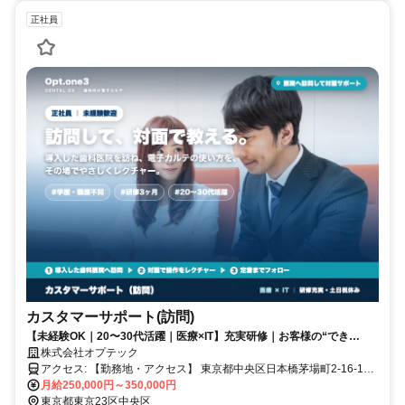
正社員
カスタマーサポート(訪問)
【未経験OK｜20〜30代活躍｜医療×IT】充実研修｜お客様の“でき
た！”に伴走する仕事。
株式会社オプテック
アクセス: 【勤務地・アクセス】 東京都中央区日本橋茅場町2-16-12
デンタルランド ・東京メトロ 茅場町駅 1番出口から徒歩約1分 ・東京
月給250,000円～350,000円
メトロ日比谷線 茅場町駅 2番出口より徒歩2分 ・東京メトロ東西線 茅
東京都東京23区中央区