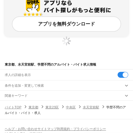
アプリを無料ダウンロード
東京都、水天宮前駅、学歴不問のアルバイト・バイト求人情報
求人の詳細を表示
条件を追加・変更して検索
市区町村を追加・変更
関連キーワード
完全在宅ワーク 全国
シール貼り 在宅
現在地周辺
ガチャガチャ
犬カフェ
東京都
駅を追加・変更
バイトTOP
東京都
東京23区
中央区
水天宮前駅
学歴不問のア
東京都
すべて
ルバイト・バイト・求人
東京23区
すべて
職種を追加・変更
JR東海道本線(東京～熱海)
千代田区
中央区
港区
新宿区
文京区
台東区
墨田区
江東区
品川区
目黒区
大田区
東京駅
新橋駅
品川駅
飲食・フードサービス
世田谷区
渋谷区
中野区
杉並区
豊島区
北区
荒川区
板橋区
練馬区
足立区
葛飾区
特徴を追加・変更
飲食・フードサービス
江戸川区
すべて
ヘルプ・お問い合わせ
サイトマップ
利用規約・プライバシーポリシー
JR山手線