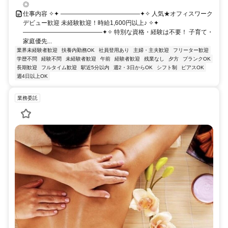
◎
仕事内容 ✧✦ ―――――――――――――✦✧ 人気★オフィスワーク
デビュー歓迎 未経験歓迎！時給1,600円以上♪ ✧✦
―――――――――――――✦✧ 特別な資格・経験は不要！ 子育て・
家庭優先...
業界未経験者歓迎
扶養内勤務OK
社員登用あり
主婦・主夫歓迎
フリーター歓迎
学歴不問
経験不問
未経験者歓迎
午前
経験者歓迎
残業なし
夕方
ブランクOK
長期歓迎
フルタイム歓迎
駅近5分以内
週2・3日からOK
シフト制
ピアスOK
週4日以上OK
業務委託