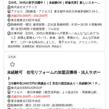
【20代、30代の若手活躍中！｜未経験OK｜研修充実】新しいスタート
を、いちばん近くで支える。｜土日祝休み
株式会社オプテック
アクセス: 【勤務地・アクセス】 東京都中央区日本橋茅場町2-16-12
デンタルランド ・東京メトロ 茅場町駅 1番出口から徒歩約1分 ・東京
月給250,000円～350,000円
メトロ日比谷線 茅場町駅 2番出口より徒歩2分 ・東京メトロ東西線 茅
東京都東京23区中央区
場町駅 12番出口より徒歩6分
勤務時間・曜日: 雇用形態：正社員 勤務時間：9:30〜18:30 ※実働8時
間 / 休憩1時間 ※勤務形態：フル出社
仕事内容: 【20代・30代が異業種からIT業界へ／みんな“はじめて”か
ら】 前職も業種もバラバラ。飲食、販売、事務から。 みんなIT未経
験で、この一歩を踏み出しました。 電子カルテは、クリニックの...
固定時間制
交通費支給
駅近5分以内
昇給あり
正社員
未経験可 住宅リフォームの加盟店獲得・法人サポー
ト
【29歳年収1400万円の実績あり】安定の固定給あり！未経験OK！テレ
アポなし！事業拡大のため、複数名募集！20～50代活躍中！
株式会社EBISUGROUP
アクセス: ・東日本橋駅（都営浅草線）より徒歩2分 ・馬喰横山駅
（都営新宿線）より徒歩4分 ・馬喰町駅（JR総武本線）より徒歩3分
月給250,000円～1,500,000円
東京都東京23区中央区
勤務時間・曜日: 10:00~19:00（休憩時間1時間）