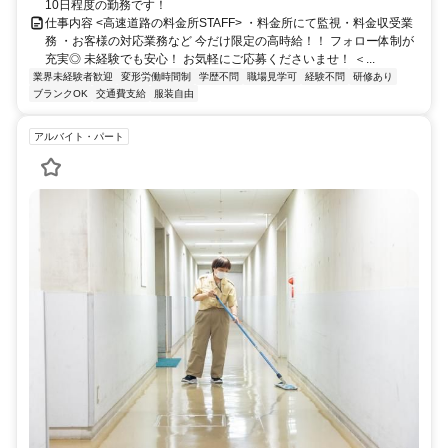
10日程度の勤務です！
仕事内容 <高速道路の料金所STAFF> ・料金所にて監視・料金収受業
務 ・お客様の対応業務など 今だけ限定の高時給！！ フォロー体制が
充実◎ 未経験でも安心！ お気軽にご応募くださいませ！ ＜...
業界未経験者歓迎
変形労働時間制
学歴不問
職場見学可
経験不問
研修あり
ブランクOK
交通費支給
服装自由
アルバイト・パート