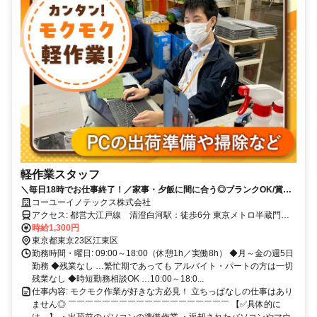
軽作業スタッフ
＼毎日18時でお仕事終了！／家事・夕飯に間に合う◎ブランクOK/賞与
年2回あり/土日祝休み/時短相談OK
コーユーイノテックス株式会社
アクセス: 都営大江戸線 清澄白河駅：徒歩6分 東京メトロ半蔵門
線 水天宮前駅：徒歩11分 都営新宿線 森下駅：徒歩12分
時給1,300円
東京都東京23区江東区
勤務時間・曜日: 09:00～18:00（休憩1h／実働8h） ◆月～金の週5日
勤務 ◆残業なし …繁忙期であっても アルバイト・パートの方は一切
残業なし ◆時短勤務相談OK …10:00～18:0...
仕事内容: モクモク作業が好きな方必見！ 立ちっぱなしの仕事はあり
ません◎ ￣￣￣￣￣￣￣￣￣￣￣￣￣￣￣￣￣￣￣ 【✅️具体的に