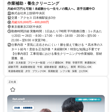
作業補助・養生クリーニング
月給40万円も可能！未経験から一生モノの職人へ。若手活躍中◎
株式会社井上技研/中央区
交通・アクセス 日本橋駅徒歩3分
月給320,000円～400,000円
東京都東京23区中央区
勤務時間詳細 実働時間：1日あたり7時間 平均勤務日数：1ヶ月あた
り20日 〜 26日 ・8:00～17:00 ・9:00～18:00 ・20:00～翌5:00 ・
21:00～翌6:00 ※実質7時...
仕事内容 ＊景気に左右されにくい！腰を据えて働ける ＊高水準のス
タート給与！意欲を正当評価 ＊未経験OK！特別な知識は不要です
【仕事内容】 工事現場における養生クリーニングや作業補助、部材
運搬、後...
主婦・主夫歓迎
フリーター歓迎
バイク通勤OK
早朝
学歴不問
車通勤OK
経験不問
未経験者歓迎
午前
経験者歓迎
残業なし
夜間
即日払いOK
有資格者歓迎
夕方
ブランクOK
長期歓迎
シフト制
深夜
ひげOK
正社員