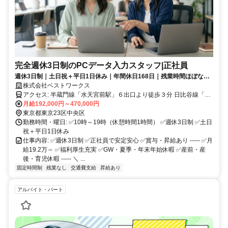
完全週休3日制のPCデータ入力スタッフ|正社員
週休3日制｜土日祝＋平日1日休み｜年間休日168日｜残業時間ほぼなし
◎
株式会社ベストワークス
アクセス: 半蔵門線「水天宮前駅」６出口より徒歩３分 日比谷線「人
形町駅」Ａ２出口より徒歩５分
月給192,000円～470,000円
東京都東京23区中央区
勤務時間・曜日: ✅10時～19時（休憩時間1時間） ✅週休3日制 ✅土日
祝＋平日1日休み
仕事内容: ✅週休3日制 ✅正社員で安定安心 ✅賞与・昇給あり ----- ✅月
給19.2万～ ✅福利厚生充実 ✅GW・夏季・年末年始休暇 ✅産前・産
後・育児休暇 ----- ＼ ...
固定時間制
残業なし
交通費支給
昇給あり
アルバイト・パート