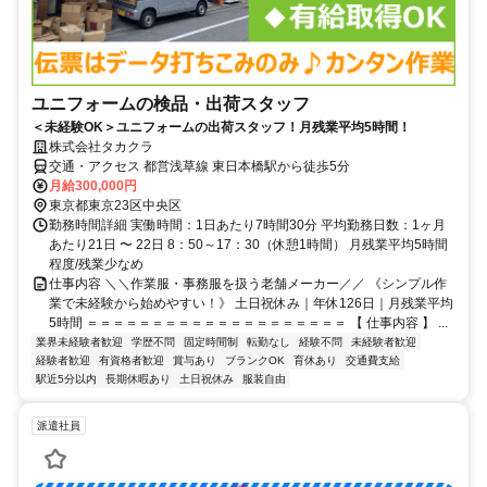
ユニフォームの検品・出荷スタッフ
＜未経験OK＞ユニフォームの出荷スタッフ！月残業平均5時間！
株式会社タカクラ
交通・アクセス 都営浅草線 東日本橋駅から徒歩5分
月給300,000円
東京都東京23区中央区
勤務時間詳細 実働時間：1日あたり7時間30分 平均勤務日数：1ヶ月
あたり21日 〜 22日 8：50～17：30（休憩1時間） 月残業平均5時間
程度/残業少なめ
仕事内容 ＼＼作業服・事務服を扱う老舗メーカー／／ 《シンプル作
業で未経験から始めやすい！》 土日祝休み｜年休126日｜月残業平均
5時間 ＝＝＝＝＝＝＝＝＝＝＝＝＝＝＝＝＝＝＝＝ 【 仕事内容 】 ...
業界未経験者歓迎
学歴不問
固定時間制
転勤なし
経験不問
未経験者歓迎
経験者歓迎
有資格者歓迎
賞与あり
ブランクOK
育休あり
交通費支給
駅近5分以内
長期休暇あり
土日祝休み
服装自由
派遣社員