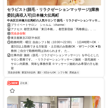
セラピスト(脱毛・リラクゼーションマッサージ)|業務
委託|高収入可|日本橋大伝馬町
中央区日本橋大伝馬町の人気サロンで 脱毛・リラクゼーションマッサー
ジのセラピスト募集。 完全予約制・安定した集客があり、 業務委託でも
プライベートサロン シャルム〈charme〉
月収30万〜50万円以上 を目指せる環境です。
アクセス: 都営浅草線「東日本橋」、都営新宿線「馬喰横山」、
JR「馬喰町」駅から徒歩２分。東京メトロ日比谷線「小伝馬町」駅
完全歩合制
から徒歩５分
東京都東京23区中央区
勤務時間・曜日: 自由シフト制（10:00〜22:00） ・1日4時間〜OK ・
週3日以上勤務できる方歓迎 ・土日祝のみ勤務OK ・WワークOK ▼勤
務例 ご自分で勤務時間は決められます。 た...
仕事内容: 施術（脱毛・リラクゼーションマッサージ）を中心とした
サロン業務です。 ・リラクゼーションマッサージ施術 ・脱毛施術 ・
サロン内業務、簡単な事務作業 ※マッサージ施術のみ希望の方も歓
迎
完全歩合制
駅近5分以内
週2・3日からOK
シフト制
昇給あり
正社員