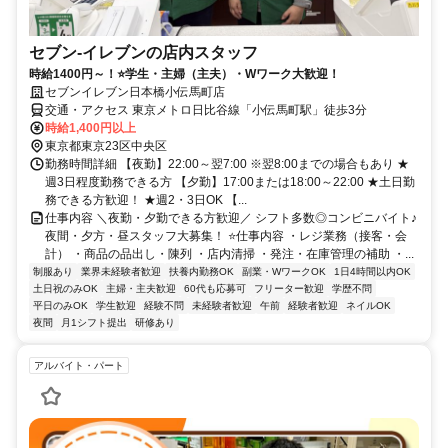
セブン-イレブンの店内スタッフ
時給1400円～！⭐学生・主婦（主夫）・Wワーク大歓迎！
セブンイレブン日本橋小伝馬町店
交通・アクセス 東京メトロ日比谷線「小伝馬町駅」徒歩3分
時給1,400円以上
東京都東京23区中央区
勤務時間詳細 【夜勤】22:00～翌7:00 ※翌8:00までの場合もあり ★
週3日程度勤務できる方 【夕勤】17:00または18:00～22:00 ★土日勤
務できる方歓迎！ ★週2・3日OK 【...
仕事内容 ＼夜勤・夕勤できる方歓迎／ シフト多数◎コンビニバイト♪
夜間・夕方・昼スタッフ大募集！ ⭐仕事内容 ・レジ業務（接客・会
計） ・商品の品出し・陳列 ・店内清掃 ・発注・在庫管理の補助 ・...
制服あり
業界未経験者歓迎
扶養内勤務OK
副業・WワークOK
1日4時間以内OK
土日祝のみOK
主婦・主夫歓迎
60代も応募可
フリーター歓迎
学歴不問
平日のみOK
学生歓迎
経験不問
未経験者歓迎
午前
経験者歓迎
ネイルOK
夜間
月1シフト提出
研修あり
アルバイト・パート