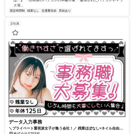
は…】 ・出荷前のパソコンの準備作業 ・返却されたバソコンやマウ
ス等...
固定時間制
残業なし
交通費支給
昇給あり
正社員
データ入力事務
＼プライベート重視派女子が集う会社！／ 残業ほぼなし×ネイル自由！
土日祝休み＆年間休日125日
株式会社STEER