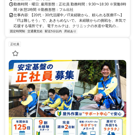
場町駅 12番出口より徒歩5分
勤務時間・曜日: 雇用形態：正社員 勤務時間：9:30〜18:30 ※実働8時
間 / 休憩1時間 ※勤務形態：フル出社
仕事内容: 【20代・30代活躍中／IT未経験から、頼られる医療ITへ】
「ITは難しそう」で、あきらめないで。 未経験からの挑戦を、本気で
応援する場所です。 電子カルテは、クリニックの水道や電気の...
固定時間制
交通費支給
駅近5分以内
昇給あり
正社員