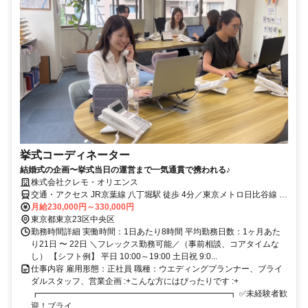
挙式コーディネーター
結婚式の企画〜挙式当日の運営まで一気通貫で携われる♪
株式会社クレモ・オリエンス
交通・アクセス JR京葉線 八丁堀駅 徒歩 4分／東京メトロ日比谷線 八
丁堀駅 徒歩5分
月給230,000円～330,000円
東京都東京23区中央区
勤務時間詳細 実働時間：1日あたり8時間 平均勤務日数：1ヶ月あた
り21日 〜 22日 ＼フレックス勤務可能／（事前相談、コアタイムな
し） 【シフト例】 平日 10:00～19:00 土日祝 9:0...
仕事内容 雇用形態：正社員 職種：ウエディングプランナー、ブライ
ダルスタッフ、営業企画 :+こんな方にはぴったりです :+
┏━━━━━━━━━━━━━━━━━━━━━━━┓ ✅未経験者歓
迎！ブライ...