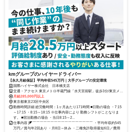
kmグループのハイヤードライバー
【永久月給保証】平均年収545万円｜大手グループの安定環境
国際ハイヤー株式会社 日本橋支店
交通・アクセス 東京メトロ半蔵門線「水天宮前駅」徒歩3分/東京メト
ロ東西線「茅場町駅」徒歩8分
月給285,000円以上
東京都東京23区中央区
勤務時間詳細 総労働時間：1ヶ月あたり171時間 ■日勤の場合 ・7:15
～17:15 ・8:15～18:15 ※仕事内容により 勤務シフトがことなりま
す。 ■宿泊勤務の場合 ・当日8:15～2...
仕事内容 |◤￣￣￣￣￣￣￣￣￣￣￣￣￣￣￣￣￣ ・平均年収約545
万円／賞与年2回あり ・月8日～休み ・二種免許取得最短6日／費用