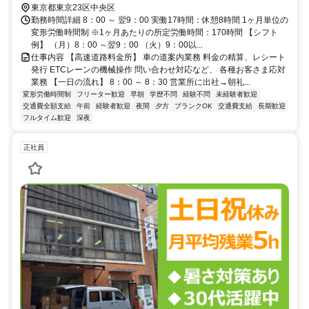
東京都東京23区中央区
勤務時間詳細 8：00 ～ 翌9：00 実働17時間：休憩8時間 1ヶ月単位の
変形労働時間制 ※1ヶ月あたりの所定労働時間：170時間 【シフト
例】 （月）8：00 ～翌9：00 （火）9：00以...
仕事内容 【高速道路料金所】 車の道案内業務 料金の精算、レシート
発行 ETCレーンの機械操作 問い合わせ対応など、 各種お客さま応対
業務 【一日の流れ】 8：00 ～ 8：30 営業所に出社→朝礼...
変形労働時間制
フリーター歓迎
早朝
学歴不問
経験不問
未経験者歓迎
交通費全額支給
午前
経験者歓迎
夜間
夕方
ブランクOK
交通費支給
長期歓迎
フルタイム歓迎
深夜
正社員