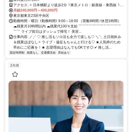
アクセス: ✧ 日本橋駅より徒歩2分 └東京メトロ：銀座線・東西線 └都
営地下鉄：浅草線 ✧ 東京駅より徒歩7分 └JR：山手線・京浜東北線・
月給240,000円～400,000円
中央線 ・東海道線・横須賀線・総武線快速 など └東京メトロ：丸ノ
東京都東京23区中央区
内線 ✧ 京橋駅より徒歩5分 └東京メトロ：銀座線 新宿駅・渋谷駅・池
勤務時間・曜日: ⌇勤務時間⌇ 9:00～18:00 （実働8時間 / 休憩1時間）
袋駅・品川駅など、 主要ターミナル駅へのアクセスも良好◎ 仕事終
☁残業月10時間以内 ☁残業代100％支給 ￣￣￣￣￣￣￣￣￣￣￣￣
わりのお買い物や推し活、 友達との予定も立てやすい立地です❤︎
￣￣ ライブ前日はダッシュで帰宅！ 美容...
仕事内容: ／⋰ ♡ 推し活もソロ活も全力で楽しも♡ ＼⋱ 土日祝休み
＆残業ほぼなし✧ ライブ・遠征もちゃんと行ける♡ ★人気枠のため
早めにご応募を！★ 志望理由はなんでもOKです◎ ✔ 推し活...
固定時間制
残業なし
交通費支給
昇給あり
正社員