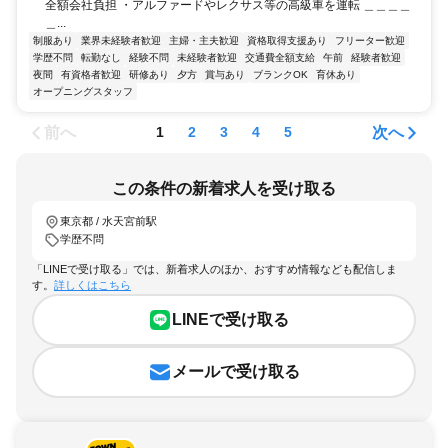
全額会社負担 ・アルファードやレクサス等の高級車を運転 ＿＿＿＿
＿...
制服あり
業界未経験者歓迎
主婦・主夫歓迎
資格取得支援あり
フリーター歓迎
学歴不問
転勤なし
経験不問
未経験者歓迎
交通費全額支給
午前
経験者歓迎
夜間
有資格者歓迎
研修あり
夕方
賞与あり
ブランクOK
育休あり
オープニングスタッフ
前へ
次へ
1
2
3
4
5
この条件の新着求人を受け取る
東京都 / 水天宮前駅
学歴不問
「LINEで受け取る」では、新着求人のほか、おすすめ情報なども配信しま
す。
詳しくはこちら
LINEで受け取る
メールで受け取る