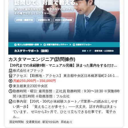
カスタマーエンジニア(訪問操作)
【30代までの未経験9割・マニュアル完備】決まった案内をするだけ。
｜歯科医院の操作案内・土日祝休み
株式会社オプテック
アクセス: 【勤務地・アクセス】 東京都中央区日本橋茅場町2-16-12
デンタルランド ・東京メトロ 茅場町駅 1番出口から徒歩約1分 ・東京
月給250,000円～350,000円
メトロ日比谷線 茅場町駅 2番出口より徒歩2分 ・東京メトロ東西線 茅
東京都東京23区中央区
場町駅 12番出口より徒歩6分
勤務時間・曜日: 雇用形態：正社員 勤務時間：9:30〜18:30 ※実働8時
間 / 休憩1時間 ※勤務形態：フル出社
仕事内容: 【20代・30代が未経験スタート／IT業界への踏み出しやす
い第一歩】 「覚えることが多そう」——大丈夫、話す内容は決まっ
ています。 ゼロから3ヶ月で、ひとり立ちできる仕事です。 電子カ
ル...
固定時間制
交通費支給
駅近5分以内
昇給あり