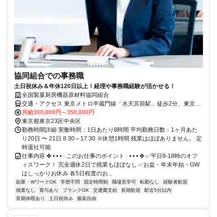
協同組合での事務職
土日祝休み＆年休120日以上！経理や事務職経験が活かせる！
全国製菓厨房機器原材料協同組合
交通・アクセス 東京メトロ半蔵門線「水天宮前駅」徒歩2分、東京メ
トロ日比谷線・東西線「茅場町駅」徒歩約6分
月給300,000円～350,000円
東京都東京23区中央区
勤務時間詳細 実働時間：1日あたり8時間 平均勤務日数：1ヶ月あた
り20日 〜 21日 8:30～17:30 ※休憩1時間 残業はほぼありません。 定
時退社可能
仕事内容 ✤ • • • · このお仕事のポイント · • • • ✤ ✅平日9-18時のオフ
ィスワーク！ 完全週休2日で残業もほぼなし ✅お盆・年末年始・GW
はしっかりお休み 各5日程度のお...
副業・WワークOK
学歴不問
固定時間制
職場見学可
転勤なし
経験者歓迎
残業なし
賞与あり
ブランクOK
交通費支給
長期歓迎
駅近5分以内
長期休暇あり
土日祝休み
服装自由