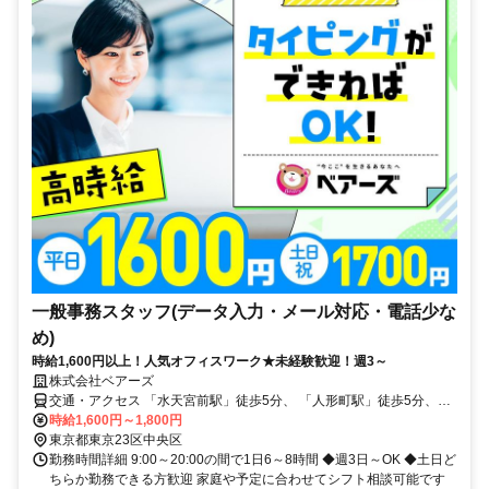
一般事務スタッフ(データ入力・メール対応・電話少な
め)
時給1,600円以上！人気オフィスワーク★未経験歓迎！週3～
株式会社ベアーズ
交通・アクセス 「水天宮前駅」徒歩5分、 「人形町駅」徒歩5分、
「浜町駅」徒歩5分
時給1,600円～1,800円
東京都東京23区中央区
勤務時間詳細 9:00～20:00の間で1日6～8時間 ◆週3日～OK ◆土日ど
ちらか勤務できる方歓迎 家庭や予定に合わせてシフト相談可能です