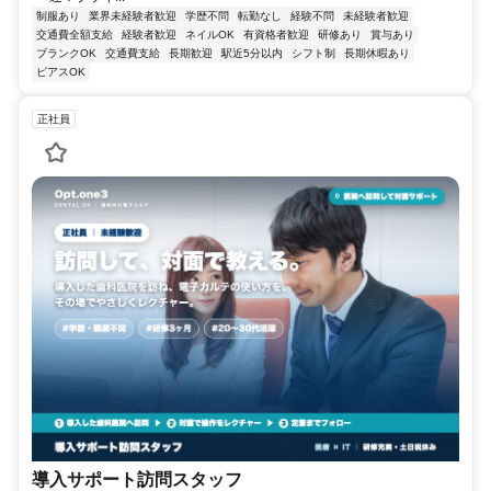
制服あり
業界未経験者歓迎
学歴不問
転勤なし
経験不問
未経験者歓迎
交通費全額支給
経験者歓迎
ネイルOK
有資格者歓迎
研修あり
賞与あり
ブランクOK
交通費支給
長期歓迎
駅近5分以内
シフト制
長期休暇あり
ピアスOK
正社員
導入サポート訪問スタッフ