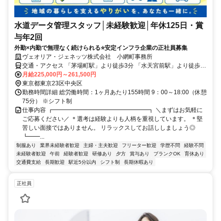
水道データ管理スタッフ│未経験歓迎│年休125日・賞
与年2回
外勤×内勤で無理なく続けられる⭐安定インフラ企業の正社員募集
ヴェオリア・ジェネッツ株式会社 小網町事務所
交通・アクセス 「茅場町駅」より徒歩3分 「水天宮前駅」より徒歩5
分
月給225,000円～261,500円
東京都東京23区中央区
勤務時間詳細 総労働時間：1ヶ月あたり155時間 9：00～18:00（休憩
75分） ※シフト制
仕事内容 ┏━━━━━━━━━━━━━━━━┓ ＼まずはお気軽に
ご応募ください／ ＊選考は経験よりも人柄を重視しています。 ＊堅
苦しい面接ではありません。 リラックスしてお話ししましょう◎
┗━━...
制服あり
業界未経験者歓迎
主婦・主夫歓迎
フリーター歓迎
学歴不問
経験不問
未経験者歓迎
午前
経験者歓迎
研修あり
夕方
賞与あり
ブランクOK
育休あり
交通費支給
長期歓迎
駅近5分以内
シフト制
長期休暇あり
正社員