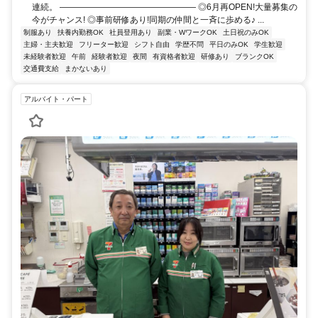
連続。 ―――――――――――――――― ◎6月再OPEN!大量募集の
今がチャンス! ◎事前研修あり!同期の仲間と一斉に歩める♪ ...
制服あり
扶養内勤務OK
社員登用あり
副業・WワークOK
土日祝のみOK
主婦・主夫歓迎
フリーター歓迎
シフト自由
学歴不問
平日のみOK
学生歓迎
未経験者歓迎
午前
経験者歓迎
夜間
有資格者歓迎
研修あり
ブランクOK
交通費支給
まかないあり
アルバイト・パート