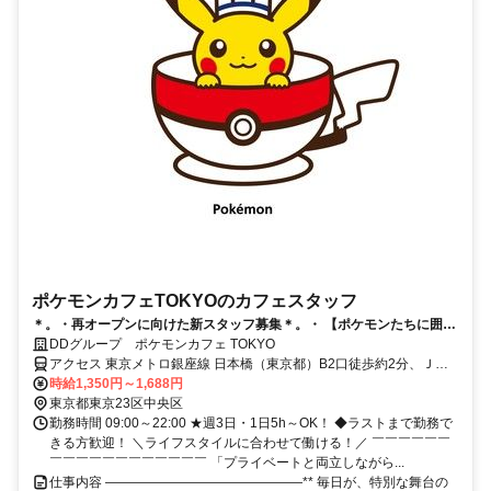
ポケモンカフェTOKYOのカフェスタッフ
＊。・再オープンに向けた新スタッフ募集＊。・ 【ポケモンたちに囲ま
れたエンタメカフェ】 *。・ 最高の”ポケモン体験”を届けよう*。・
DDグループ ポケモンカフェ TOKYO
アクセス 東京メトロ銀座線 日本橋（東京都）B2口徒歩約2分、ＪＲ
京浜東北線 東京八重洲北口徒歩約7分、東京メトロ日比谷線 人形町
時給1,350円～1,688円
A6口徒歩約16分 ■JR「東京駅」徒歩5分●東京メトロ 銀座線・東西線
東京都東京23区中央区
「日本橋駅」直結●都営地下鉄 浅草線「日本橋駅」徒歩4分
勤務時間 09:00～22:00 ★週3日・1日5h～OK！ ◆ラストまで勤務で
きる方歓迎！ ＼ライフスタイルに合わせて働ける！／ ￣￣￣￣￣￣
￣￣￣￣￣￣￣￣￣￣￣￣ 「プライベートと両立しながら...
仕事内容 ―――――――――――――――** 毎日が、特別な舞台の