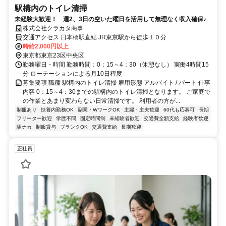
駅構内のトイレ清掃
未経験大歓迎！ 週2、3日の空いた曜日を活用して無理なく収入確保♪
株式会社クラカタ商事
交通アクセス 日本橋駅直結 JR東京駅から徒歩１０分
時給2,000円以上
東京都東京23区中央区
勤務曜日・時間 勤務時間：0：15～4：30（休憩なし） 実働4時間15
分 ローテーションによる月10日程度
募集要項 職種 駅構内のトイレ清掃 雇用形態 アルバイト / パート 仕事
内容 0：15～4：30までの駅構内のトイレ清掃となります。 ご家庭で
の作業とあまり変わらない日常清掃です。 利用者の方が...
制服あり
扶養内勤務OK
副業・WワークOK
主婦・主夫歓迎
60代も応募可
長期
フリーター歓迎
学歴不問
固定時間制
未経験者歓迎
交通費全額支給
経験者歓迎
駅ナカ
制服貸与
ブランクOK
交通費支給
長期歓迎
正社員