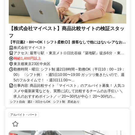
【株式会社マイベスト】商品比較サイトの検証スタッ
フ
【平日週2・8H〜OK！シフト柔軟◎】接客なしで他にはないレアなお仕
事。20〜30代中心の職場。平均継続年数1年5ヶ月で長期で働きやすい◎
株式会社マイベスト
アクセス: 最寄り駅 ・東京メトロ日比谷線『築地駅』徒歩6分 ・東京
メトロ有楽町線『新富町駅』徒歩8分 以下の駅からもアクセス便利！
時給1,400円以上
＊銀座駅／築地市場駅／豊洲駅／新橋駅／東京駅／有楽町駅／銀座一
東京都東京23区中央区
丁目駅／日本橋駅／茅場町駅／八丁堀駅／人形町駅／小伝馬町駅／上
勤務時間・曜日: シフト制 週2日8時間～勤務OK（平日10：00～19：
野駅／入谷駅／北千住駅／月島駅／永田町駅／市ヶ谷駅／飯田橋駅／
00） 〈シフト例〉 ・週5日10:00〜19:00 ガッツリ働きたいので、週
江戸川橋駅 など
5のフルタイムで！ ・週3日11:00〜...
仕事内容: 商品比較サイト「マイベスト」のアルバイト募集！ 人気コ
スメや最新家電などを、実際に試して比較するチームのお手伝い ＼
求人のおすすめポイント／ ✅ 20〜30代が中心！ 20〜30代の...
シフト自由
週2・3日からOK
シフト制
昇給あり
アルバイト・パート