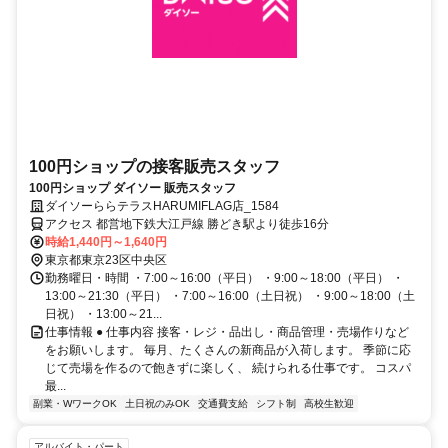
100円ショップの接客販売スタッフ
100円ショップ ダイソー 販売スタッフ
ダイソーららテラスHARUMIFLAG店_1584
アクセス 都営地下鉄大江戸線 勝どき駅より徒歩16分
時給1,440円～1,640円
東京都東京23区中央区
勤務曜日・時間 ・7:00～16:00（平日） ・9:00～18:00（平日） ・
13:00～21:30（平日） ・7:00～16:00（土日祝） ・9:00～18:00（土
日祝） ・13:00～21...
仕事情報 ● 仕事内容 接客・レジ・品出し・商品管理・売場作りなど
をお願いします。 毎月、たくさんの新商品が入荷します。 季節に応
じて売場を作るので飽きずに楽しく、 続けられる仕事です。 コスパ
最...
副業・WワークOK
土日祝のみOK
交通費支給
シフト制
高校生歓迎
アルバイト・パート