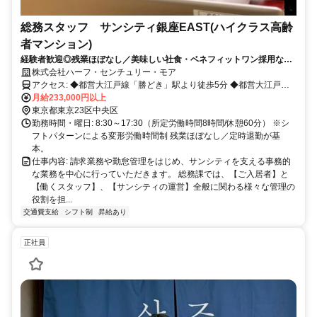
総務スタッフ サンシティ銀座EAST(ハイクラス高齢
者マンション)
経験者歓迎◎残業ほぼなし／美味しい社食・ベネフィットワン採用など
充実した福利厚生
株式会社ハーフ・センチュリー・モア
アクセス: ◆都営大江戸線「勝どき」駅より徒歩5分 ◆都営大江戸線
「月島」駅より徒歩7分
月給233,000円以上
東京都東京23区中央区
勤務時間・曜日: 8:30～17:30（所定労働時間8時間/休憩60分） ※シ
フトパターンによる変形労働時間制 残業ほぼなし／定時退勤が基
本。
仕事内容: 請求業務や勤怠管理をはじめ、サンシティを支える事務的
な業務を中心に行っていただきます。 総務課では、【ご入居者】と
【働くスタッフ】、【サンシティの運営】全般に関わる様々な管理の
役割を担...
交通費支給
シフト制
昇給あり
正社員