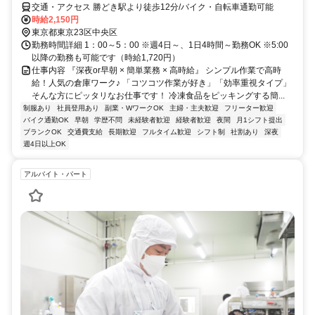
交通・アクセス 勝どき駅より徒歩12分/バイク・自転車通勤可能
時給2,150円
東京都東京23区中央区
勤務時間詳細 1：00～5：00 ※週4日～、1日4時間～勤務OK ※5:00
以降の勤務も可能です（時給1,720円）
仕事内容 『深夜or早朝 × 簡単業務 × 高時給』 シンプル作業で高時
給！人気の倉庫ワーク♪ 「コツコツ作業が好き」「効率重視タイプ」
そんな方にピッタリなお仕事です！ 冷凍食品をピッキングする簡...
制服あり
社員登用あり
副業・WワークOK
主婦・主夫歓迎
フリーター歓迎
バイク通勤OK
早朝
学歴不問
未経験者歓迎
経験者歓迎
夜間
月1シフト提出
ブランクOK
交通費支給
長期歓迎
フルタイム歓迎
シフト制
社割あり
深夜
週4日以上OK
アルバイト・パート