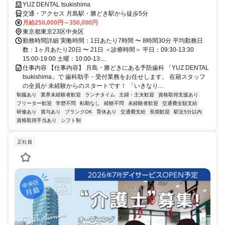
YUZ DENTAL tsukishima
交通・アクセス 月島駅・勝どき駅から徒歩5分
月給250,000円～350,000円
東京都東京23区中央区
勤務時間詳細 実働時間：1日あたり7時間 〜 8時間30分 平均勤務日
数：1ヶ月あたり20日 〜 21日 ＜診療時間＞ 平日：09:30-13:30
15:00-19:00 土曜：10:00-13:...
仕事内容 【仕事内容】 月島・勝どきにある予防歯科 「YUZ DENTAL
tsukishima」で 歯科助手・受付業務をお任せします。 在籍スタッフ
の全員が 未経験からのスタートです！ 「いきなり...
制服あり
業界未経験者歓迎
ランチタイム
主婦・主夫歓迎
資格取得支援あり
フリーター歓迎
学歴不問
転勤なし
経験不問
未経験者歓迎
交通費全額支給
研修あり
賞与あり
ブランクOK
育休あり
交通費支給
長期歓迎
駅近5分以内
資格取得手当あり
シフト制
正社員