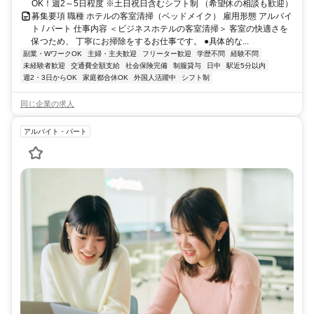
OK！週2～5日程度 ※土日祝日含むシフト制 （希望休の相談も歓迎）
募集要項 職種 ホテルの客室清掃（ベッドメイク） 雇用形態 アルバイ
ト / パート 仕事内容 ＜ビジネスホテルの客室清掃＞ 客室の快適さを
保つため、 丁寧にお掃除をするお仕事です。 ●具体的な...
副業・WワークOK
主婦・主夫歓迎
フリーター歓迎
学歴不問
経験不問
未経験者歓迎
交通費全額支給
社会保険完備
制服貸与
日中
駅近5分以内
週2・3日からOK
家庭都合休OK
外国人活躍中
シフト制
同じ企業の求人
アルバイト・パート