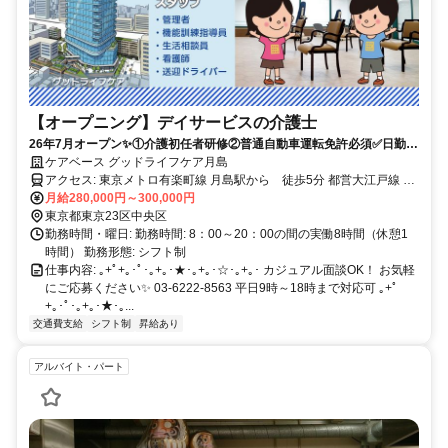
【オープニング】デイサービスの介護士
26年7月オープン✨️①介護初任者研修②普通自動車運転免許必須✅️日勤の
み⭐️利用者ケアに専念できる環境⭐️
ケアベース グッドライフケア月島
アクセス: 東京メトロ有楽町線 月島駅から 徒歩5分 都営大江戸線 月
島駅から 徒歩5分
月給280,000円～300,000円
東京都東京23区中央区
勤務時間・曜日: 勤務時間: 8：00～20：00の間の実働8時間（休憩1
時間） 勤務形態: シフト制
仕事内容: ｡+ﾟ+｡･ﾟ･｡+｡･★･｡+｡･☆･｡+｡･ カジュアル面談OK！ お気軽
にご応募ください✨️ 03-6222-8563 平日9時～18時まで対応可 ｡+ﾟ
+｡･ﾟ･｡+｡･★･｡...
交通費支給
シフト制
昇給あり
アルバイト・パート