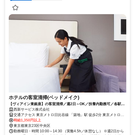
ホテルの客室清掃(ベッドメイク)
【ヴィアイン東銀座】の客室清掃／週2日～OK／扶養内勤務可／各駅チ
カ徒歩3分～／未経験も歓迎-399
西新サービス株式会社
交通アクセス 東京メトロ日比谷線 「築地」駅 徒歩2分 東京メトロ日
比谷線・浅草線 「東銀座」駅 徒歩3分 都営地下鉄大江戸線 「築地市
時給1,350円以上
東京都東京23区中央区
場」駅 徒歩5分 JR京浜東北線・山手線 「有楽町」駅 徒歩15分
勤務曜日・時間 10:00～14:30 （実働4.5h／休憩なし） ※週2日から