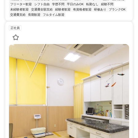
フリーター歓迎
シフト自由
学歴不問
平日のみOK
転勤なし
経験不問
未経験者歓迎
交通費全額支給
経験者歓迎
有資格者歓迎
研修あり
ブランクOK
交通費支給
長期歓迎
フルタイム歓迎
正社員