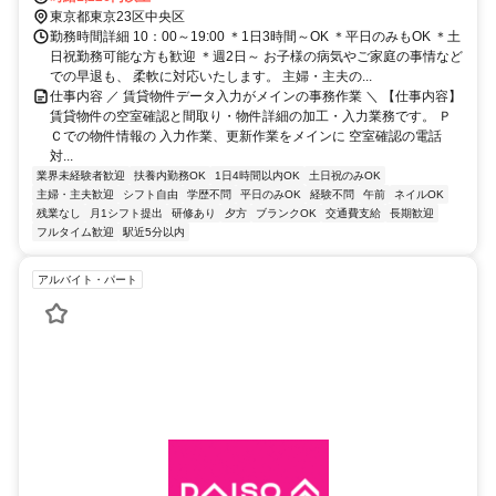
東京都東京23区中央区
勤務時間詳細 10：00～19:00 ＊1日3時間～OK ＊平日のみもOK ＊土
日祝勤務可能な方も歓迎 ＊週2日～ お子様の病気やご家庭の事情など
での早退も、 柔軟に対応いたします。 主婦・主夫の...
仕事内容 ／ 賃貸物件データ入力がメインの事務作業 ＼ 【仕事内容】
賃貸物件の空室確認と間取り・物件詳細の加工・入力業務です。 Ｐ
Ｃでの物件情報の 入力作業、更新作業をメインに 空室確認の電話
対...
業界未経験者歓迎
扶養内勤務OK
1日4時間以内OK
土日祝のみOK
主婦・主夫歓迎
シフト自由
学歴不問
平日のみOK
経験不問
午前
ネイルOK
残業なし
月1シフト提出
研修あり
夕方
ブランクOK
交通費支給
長期歓迎
フルタイム歓迎
駅近5分以内
アルバイト・パート