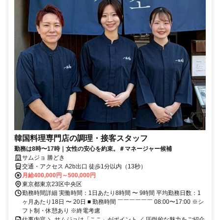
韓国料理専門店の調理・接客スタッフ
勤務は8時〜17時｜女性の安心を約束。＃マネージャー候補
サムジョ 勝どき
交通・アクセス A2b出口 徒歩1分以内（13秒）
月給400,000円～500,000円
東京都東京23区中央区
勤務時間詳細 実働時間：1日あたり8時間 〜 9時間 平均勤務日数：1
ヶ月あたり18日 〜 20日 ■ 勤務時間 ￣￣￣￣￣￣ 08:00〜17:00 ※シ
フト制・休憩あり ※終電考慮
仕事内容 ＼ サムジョは「ここ」がポイント ／ 圧倒的な魅力をご紹介