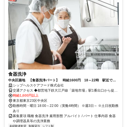
食器洗浄
中央区築地 【食器洗浄パート】 時給1600円 18～22時 駅近で長
く働けるお仕事！経験不要！
シップヘルスケアフード株式会社
交通アクセス ◆都営地下鉄大江戸線「築地市場」駅1番出口から徒歩
3分 ◆東京メトロ日比谷線「築地」駅2番出口から徒歩5分 ◆東京メ
時給1,600円以上
トロ日比谷線・都営地下鉄浅草線「東銀座」駅6番出口から徒歩6分
東京都東京23区中央区
◆東京メトロ有楽町線「新富町」駅4番出口から徒歩9分
勤務時間・曜日 18:00～22:00（実働4時間） ※週3日～ ※土日祝勤務
あり
募集要項 職種 食器洗浄 雇用形態 アルバイト / パート 仕事内容 食器
や調理器具等の洗浄業務
未経験者歓迎
制服貸与
シフト制