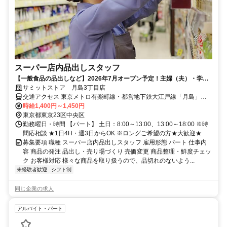
スーパー店内品出しスタッフ
【一般食品の品出しなど】2026年7月オープン予定！主婦（夫）・学
生・フリーター活躍中！
サミットストア 月島3丁目店
交通アクセス 東京メトロ有楽町線・都営地下鉄大江戸線「月島」駅
より徒歩8分
時給1,400円～1,450円
東京都東京23区中央区
勤務曜日・時間 【パート】 土日：8:00～13:00、13:00～18:00 ※時
間応相談 ★1日4H・週3日からOK ※ロングご希望の方★大歓迎★
募集要項 職種 スーパー店内品出しスタッフ 雇用形態 パート 仕事内
容 商品の発注 品出し・売り場づくり 売価変更 商品整理・鮮度チェッ
ク お客様対応 様々な商品を取り扱うので、品切れのないよう...
未経験者歓迎
シフト制
同じ企業の求人
アルバイト・パート