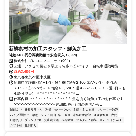
新鮮食材の加工スタッフ・鮮魚加工
時給2400円◎深夜勤務で安定収入！(004)
株式会社プレコエフユニット(004)
交通・アクセス 勝どき駅より徒歩12分/バイク・自転車通勤可能
時給2,400円
東京都東京23区中央区
勤務時間詳細 ①AM1時～5時 ※時給￥2,400 ②AM5時～ ※時給
￥1,920 ③AM6時～ ※時給￥1,920 ＊週４～4h～ＯＫ！（週3日～も
相談可能☆） ＊*＊*＊*＊*＊*＊*＊*＊...
仕事内容 -*-*-*-*-*-*-*-*-*-*-*-*-*-*-*- 魚を捌く鮮魚加工のお仕事です -
*-*-*-*-*-*-*-*-*-*-*-*-*-*-*- 豊洲市場や全国の漁港から...
制服あり
社員登用あり
副業・WワークOK
主婦・主夫歓迎
フリーター歓迎
バイク通勤OK
早朝
シフト自由
学生歓迎
未経験者歓迎
経験者歓迎
夜間
研修あり
ブランクOK
交通費支給
長期歓迎
フルタイム歓迎
週2・3日からOK
シフト制
社割あり