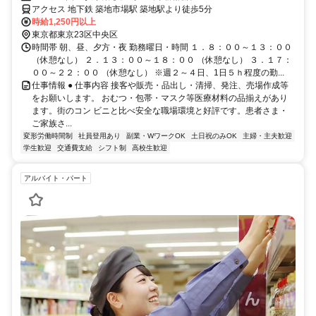
アクセス 地下鉄 築地市場駅 築地駅より徒歩5分
時給1,250円以上
東京都東京23区中央区
時間帯 朝、昼、夕方・夜 勤務曜日・時間 １．８：００～１３：００
（休憩なし） ２．１３：００～１８：００ （休憩なし） ３．１７：
００～２２：００ （休憩なし） ※週２～４日、1日５ｈ程度の勤...
仕事情報 ● 仕事内容 接客や販売・品出し・清掃、発注、売場作成等
をお願いします。 おむつ・包帯・マスク等医療材料の品揃えがあり
ます。街のコン ビニと比べ安全な職場環境と好評です。患者さま・
ご家族さ...
変形労働時間制
社員登用あり
副業・WワークOK
土日祝のみOK
主婦・主夫歓迎
学生歓迎
交通費支給
シフト制
高校生歓迎
アルバイト・パート