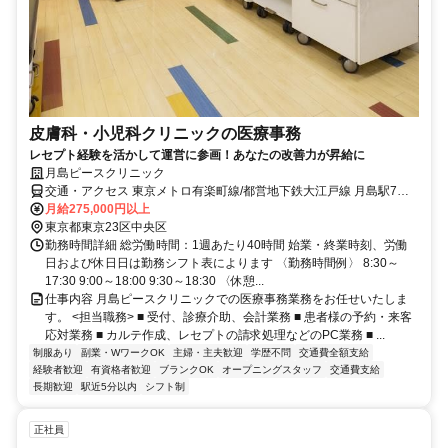
皮膚科・小児科クリニックの医療事務
レセプト経験を活かして運営に参画！あなたの改善力が昇給に
月島ピースクリニック
交通・アクセス 東京メトロ有楽町線/都営地下鉄大江戸線 月島駅7番
出口から徒歩2分
月給275,000円以上
東京都東京23区中央区
勤務時間詳細 総労働時間：1週あたり40時間 始業・終業時刻、労働
日および休日日は勤務シフト表によります 〈勤務時間例〉 8:30～
17:30 9:00～18:00 9:30～18:30 〈休憩...
仕事内容 月島ピースクリニックでの医療事務業務をお任せいたしま
す。 <担当職務> ■ 受付、診療介助、会計業務 ■ 患者様の予約・来客
応対業務 ■ カルテ作成、レセプトの請求処理などのPC業務 ■ ...
制服あり
副業・WワークOK
主婦・主夫歓迎
学歴不問
交通費全額支給
経験者歓迎
有資格者歓迎
ブランクOK
オープニングスタッフ
交通費支給
長期歓迎
駅近5分以内
シフト制
正社員