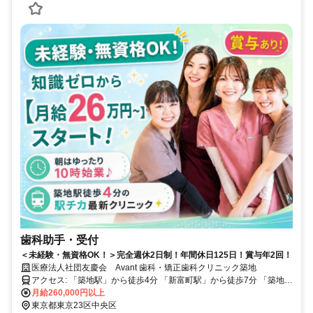
歯科助手・受付
＜未経験・無資格OK！＞完全週休2日制！年間休日125日！賞与年2回！
医療法人社団友慶会 Avant 歯科・矯正歯科クリニック築地
アクセス: 「築地駅」から徒歩4分 「新富町駅」から徒歩7分 「築地市
場駅」から徒歩7分 ＊車通勤も相談可能！ ＊転勤なし！
月給260,000円以上
東京都東京23区中央区