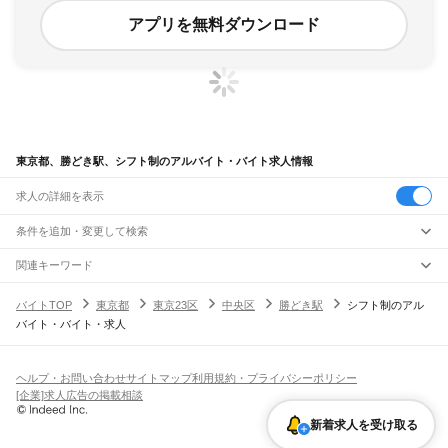
アプリを無料ダウンロード
東京都、勝どき駅、シフト制のアルバイト・バイト求人情報
求人の詳細を表示
条件を追加・変更して検索
市区町村を追加・変更
関連キーワード
完全在宅ワーク 全国
シール貼り 在宅
現在地周辺
ガチャガチャ
犬カフェ
東京都
駅を追加・変更
バイトTOP
東京都
東京23区
中央区
勝どき駅
シフト制のアル
東京都
すべて
バイト・バイト・求人
東京23区
すべて
職種を追加・変更
JR東海道本線(東京～熱海)
千代田区
中央区
港区
新宿区
文京区
台東区
墨田区
江東区
品川区
目黒区
大田区
東京駅
新橋駅
品川駅
飲食・フードサービス
世田谷区
渋谷区
中野区
杉並区
豊島区
北区
荒川区
板橋区
練馬区
足立区
葛飾区
特徴を追加・変更
飲食・フードサービス
江戸川区
すべて
ヘルプ・お問い合わせ
サイトマップ
利用規約・プライバシーポリシー
JR山手線
ホールスタッフ
キッチンスタッフ
皿洗い・洗い場
精肉・鮮魚加工
給食調理
人気
[企業]求人広告の掲載相談
大崎駅
五反田駅
目黒駅
恵比寿駅
渋谷駅
原宿駅
代々木駅
新宿駅
新大久保駅
八王子市
立川市
武蔵野市
三鷹市
青梅市
府中市
昭島市
調布市
町田市
小金井市
雇用形態を追加・変更
パン屋（ベーカリー）
フードカウンター販売員
バー（BAR）・バーテンダー
日払いOK
高校生歓迎
学生歓迎
深夜の仕事
髪型・髪色自由
ひげOK
ネイルOK
高田馬場駅
目白駅
池袋駅
大塚駅
巣鴨駅
駒込駅
田端駅
西日暮里駅
日暮里駅
鶯谷駅
小平市
日野市
東村山市
国分寺市
国立市
福生市
狛江市
東大和市
清瀬市
飲食店補助（開店・閉店準備）
飲食店（店長・マネージャー）
新着求人を受け取る
ピアスOK
アルバイト・パート
履歴書不要
オープニングスタッフ
留学生・外国人活躍中
上野駅
御徒町駅
秋葉原駅
神田駅
東京駅
有楽町駅
新橋駅
浜松町駅
田町駅
東久留米市
武蔵村山市
多摩市
稲城市
羽村市
あきる野市
西東京市
大島町
利島村
都道府県を変更
営業・販売
勤務期間
正社員
高輪ゲートウェイ駅
品川駅