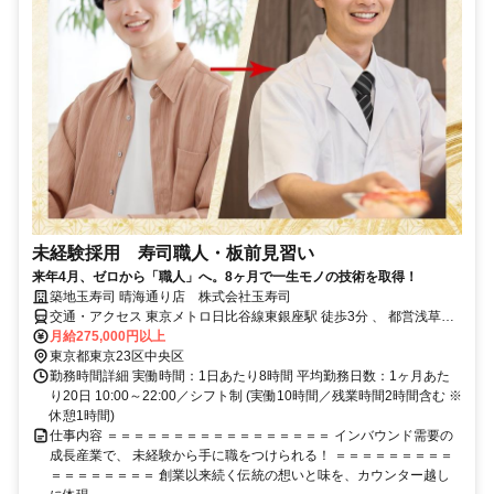
未経験採用 寿司職人・板前見習い
来年4月、ゼロから「職人」へ。8ヶ月で一生モノの技術を取得！
築地玉寿司 晴海通り店 株式会社玉寿司
交通・アクセス 東京メトロ日比谷線東銀座駅 徒歩3分 、 都営浅草線
東銀座駅 徒歩3分 、 東京メトロ日比谷線築地駅 徒歩3分
月給275,000円以上
東京都東京23区中央区
勤務時間詳細 実働時間：1日あたり8時間 平均勤務日数：1ヶ月あた
り20日 10:00～22:00／シフト制 (実働10時間／残業時間2時間含む ※
休憩1時間)
仕事内容 ＝＝＝＝＝＝＝＝＝＝＝＝＝＝＝＝＝ インバウンド需要の
成長産業で、 未経験から手に職をつけられる！ ＝＝＝＝＝＝＝＝＝
＝＝＝＝＝＝＝＝ 創業以来続く伝統の想いと味を、カウンター越し