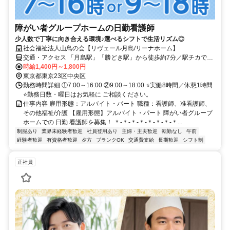
障がい者グループホームの日勤看護師
少人数で丁寧に向き合える環境♪選べるシフトで生活リズム◎
社会福祉法人山鳥の会【リヴェール月島/リーナホーム】
交通・アクセス 「月島駅」「勝どき駅」から徒歩約7分／駅チカで通
勤ラクラク／交通費規定支給／服装自由
時給1,400円～1,800円
東京都東京23区中央区
勤務時間詳細 ①7:00～16:00 ②9:00～18:00 ⭐実働8時間／休憩1時間
⭐勤務日数・曜日はお気軽に ご相談ください。
仕事内容 雇用形態：アルバイト・パート 職種：看護師、准看護師、
その他福祉/介護 【雇用形態】アルバイト・パート 障がい者グループ
ホームでの 日勤 看護師を募集！ ＊-＊-＊-＊-＊-＊-＊-＊...
制服あり
業界未経験者歓迎
社員登用あり
主婦・主夫歓迎
転勤なし
午前
経験者歓迎
有資格者歓迎
夕方
ブランクOK
交通費支給
長期歓迎
シフト制
正社員