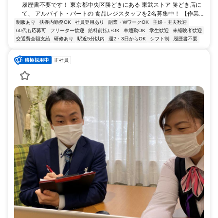
履歴書不要です！ 東京都中央区勝どきにある 東武ストア 勝どき店に
て、 アルバイト・パートの 食品レジスタッフを2名募集中！ 【作業...
制服あり
扶養内勤務OK
社員登用あり
副業・WワークOK
主婦・主夫歓迎
60代も応募可
フリーター歓迎
給料前払いOK
車通勤OK
学生歓迎
未経験者歓迎
交通費全額支給
研修あり
駅近5分以内
週2・3日からOK
シフト制
履歴書不要
正社員