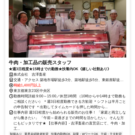
牛肉・加工品の販売スタッフ
★週3日程度★15時までの勤務★扶養内OK《嬉しい社割あり》
株式会社 吉澤畜産
交通・アクセス 築地市場駅徒歩3分、築地駅徒歩5分、東銀座駅徒歩7
分
時給1,400円以上
東京都東京23区中央区
勤務時間詳細 9:00～15:00／休憩1時間 （10時からや14時まで勤務も
ご相談ください） ＊週3日程度勤務できる方歓迎 ＊シフトは半月ごと
の申告制です ＊出勤してタイムカードを押した時間から...
仕事内容 週3日程度から始められる販売のお仕事！ 「家庭と両立しな
がら働きたい」 「午前～昼過ぎまでの時間を活かしたい」 そんな方
にもピッタリです★ 【仕事内容】- 吉澤畜産の直営店にて、牛肉・加
工...
制服あり
業界未経験者歓迎
扶養内勤務OK
副業・WワークOK
主婦・主夫歓迎