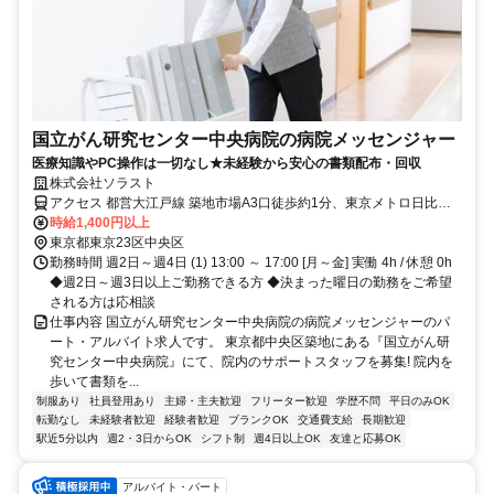
国立がん研究センター中央病院の病院メッセンジャー
医療知識やPC操作は一切なし★未経験から安心の書類配布・回収
株式会社ソラスト
アクセス 都営大江戸線 築地市場A3口徒歩約1分、東京メトロ日比谷
線 東銀座6番口徒歩約7分、東京メトロ日比谷線 築地2番口徒歩約9分
時給1,400円以上
「築地市場駅」徒歩1分、「新富町 / 築地駅」徒歩10分、「東銀座
東京都東京23区中央区
駅」徒歩6分
勤務時間 週2日～週4日 (1) 13:00 ～ 17:00 [月～金] 実働 4h / 休憩 0h
◆週2日～週3日以上ご勤務できる方 ◆決まった曜日の勤務をご希望
される方は応相談
仕事内容 国立がん研究センター中央病院の病院メッセンジャーのパ
ート・アルバイト求人です。 東京都中央区築地にある『国立がん研
究センター中央病院』にて、院内のサポートスタッフを募集! 院内を
歩いて書類を...
制服あり
社員登用あり
主婦・主夫歓迎
フリーター歓迎
学歴不問
平日のみOK
転勤なし
未経験者歓迎
経験者歓迎
ブランクOK
交通費支給
長期歓迎
駅近5分以内
週2・3日からOK
シフト制
週4日以上OK
友達と応募OK
アルバイト・パート