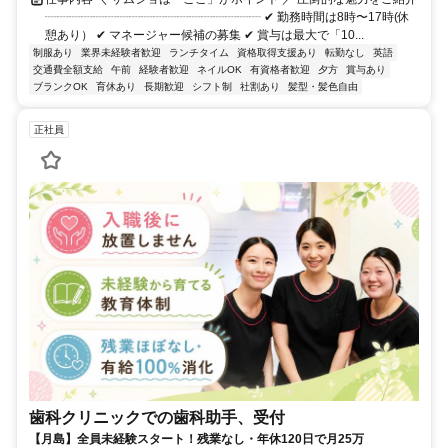
┈┈┈┈┈┈┈┈┈┈┈┈┈┈┈┈┈┈ ✔ 勤務時間は8時〜17時(休
憩あり） ✔ マネージャー候補の募集 ✔ 賞与は最大で「10...
制服あり
業界未経験者歓迎
ランチタイム
資格取得支援あり
転勤なし
英語
交通費全額支給
午前
経験者歓迎
ネイルOK
有資格者歓迎
夕方
賞与あり
ブランクOK
育休あり
長期歓迎
シフト制
社割あり
髪型・髪色自由
正社員
歯科クリニックでの歯科助手、受付
【月島】全員未経験スタート！残業なし・年休120日で月25万