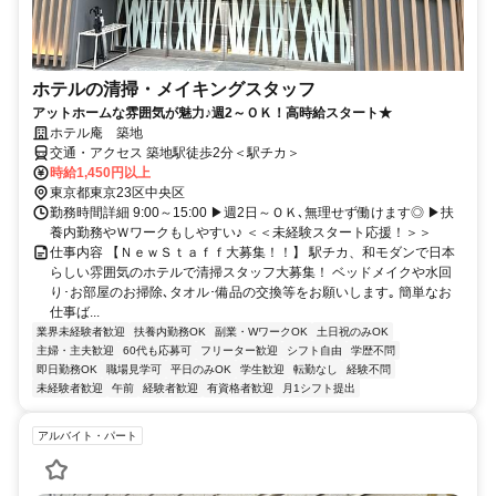
ホテルの清掃・メイキングスタッフ
アットホームな雰囲気が魅力♪週2～ＯＫ！高時給スタート★
ホテル庵 築地
交通・アクセス 築地駅徒歩2分＜駅チカ＞
時給1,450円以上
東京都東京23区中央区
勤務時間詳細 9:00～15:00 ▶週2日～ＯＫ､無理せず働けます◎ ▶扶
養内勤務やＷワークもしやすい♪ ＜＜未経験スタート応援！＞＞
仕事内容 【ＮｅｗＳｔａｆｆ大募集！！】 駅チカ、和モダンで日本
らしい雰囲気のホテルで清掃スタッフ大募集！ ベッドメイクや水回
り･お部屋のお掃除､タオル･備品の交換等をお願いします｡ 簡単なお
仕事ば...
業界未経験者歓迎
扶養内勤務OK
副業・WワークOK
土日祝のみOK
主婦・主夫歓迎
60代も応募可
フリーター歓迎
シフト自由
学歴不問
即日勤務OK
職場見学可
平日のみOK
学生歓迎
転勤なし
経験不問
未経験者歓迎
午前
経験者歓迎
有資格者歓迎
月1シフト提出
アルバイト・パート