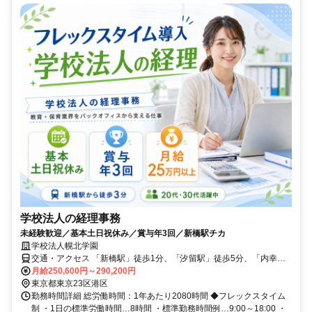
学校法人の経理事務
未経験歓迎／基本土日祝休み／賞与年3回／新橋駅チカ
学校法人幌北学園
交通・アクセス 「新橋駅」徒歩1分、「汐留駅」徒歩5分、「内幸町
駅」徒歩6分
月給250,600円～290,200円
東京都東京23区港区
勤務時間詳細 総労働時間：1年あたり2080時間 ◆フレックスタイム
制 ・1日の標準労働時間…8時間 ・標準勤務時間例…9:00～18:00 ・