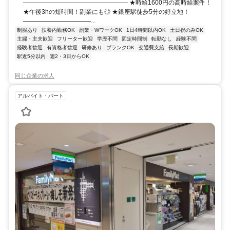
――――――――――――――――― ★時給1600円の高時給案件！
★午後3hの短時間！副業にも◎ ★銀座駅徒歩5分の好立地！
―――――――――――...
制服あり
扶養内勤務OK
副業・WワークOK
1日4時間以内OK
土日祝のみOK
主婦・主夫歓迎
フリーター歓迎
学歴不問
固定時間制
転勤なし
経験不問
経験者歓迎
有資格者歓迎
研修あり
ブランクOK
交通費支給
長期歓迎
駅近5分以内
週2・3日からOK
同じ企業の求人
アルバイト・パート