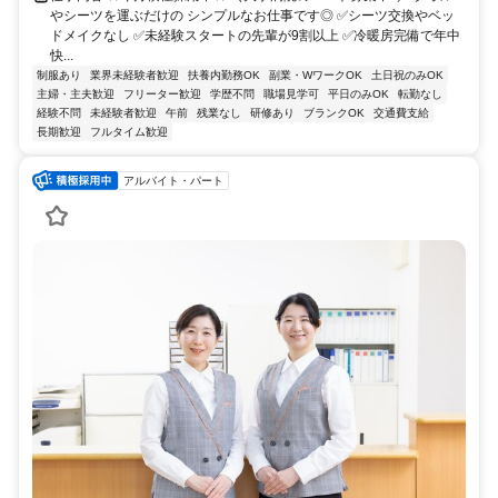
やシーツを運ぶだけの シンプルなお仕事です◎ ✅シーツ交換やベッ
ドメイクなし ✅未経験スタートの先輩が9割以上 ✅冷暖房完備で年中
快...
制服あり
業界未経験者歓迎
扶養内勤務OK
副業・WワークOK
土日祝のみOK
主婦・主夫歓迎
フリーター歓迎
学歴不問
職場見学可
平日のみOK
転勤なし
経験不問
未経験者歓迎
午前
残業なし
研修あり
ブランクOK
交通費支給
長期歓迎
フルタイム歓迎
アルバイト・パート