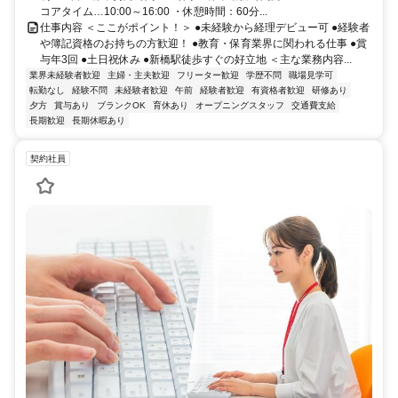
コアタイム…10:00～16:00 ・休憩時間：60分...
仕事内容 ＜ここがポイント！＞ ●未経験から経理デビュー可 ●経験者
や簿記資格のお持ちの方歓迎！ ●教育・保育業界に関われる仕事 ●賞
与年3回 ●土日祝休み ●新橋駅徒歩すぐの好立地 ＜主な業務内容...
業界未経験者歓迎
主婦・主夫歓迎
フリーター歓迎
学歴不問
職場見学可
転勤なし
経験不問
未経験者歓迎
午前
経験者歓迎
有資格者歓迎
研修あり
夕方
賞与あり
ブランクOK
育休あり
オープニングスタッフ
交通費支給
長期歓迎
長期休暇あり
契約社員