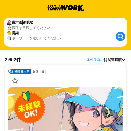
東京都
築地駅
職種を選択してください
長期
キーワードを選択してください
2,602件
条件保存
関連度順
派遣社員