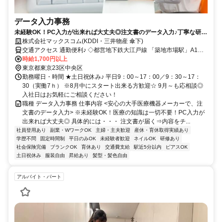
データ入力事務
未経験OK！PC入力が出来れば大丈夫◎注文書のデータ入力♪丁寧な研修
＆しっかりフォローあり☆
株式会社マックスコム(KDDI・三井物産 傘下)
交通アクセス 通勤便利♪ ◇都営地下鉄大江戸線 「築地市場駅」A1出
口より 徒歩４分 ◇東京メトロ日比谷線「築地駅」B1出口より徒歩9
時給1,700円以上
分 ◇各線「新橋駅」汐留口より徒歩10分 ※銀座も徒歩圏内！お仕事
東京都東京23区中央区
帰りの楽しみも◎
勤務曜日・時間 ★土日祝休み♪ 平日9：00～17：00／9：30～17：
30（実働7ｈ） ※8月中にスタート出来る方歓迎☆ 9月～も応相談◎
入社日はお気軽にご相談ください！
職種 データ入力事務 仕事内容 <安心の大手医療機器メーカーで、注
文書のデータ入力> ※未経験OK！医療の知識は一切不要！PC入力が
出来れば大丈夫◎ 具体的には・・・ 注文書が届く⇒内容をチ...
社員登用あり
副業・WワークOK
主婦・主夫歓迎
産休・育休取得実績あり
学歴不問
固定時間制
平日のみOK
未経験者歓迎
ネイルOK
研修あり
社会保険完備
ブランクOK
育休あり
交通費支給
駅近5分以内
ピアスOK
土日祝休み
服装自由
昇給あり
髪型・髪色自由
アルバイト・パート