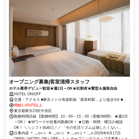
オープニング募集|客室清掃スタッフ
ホテル業界デビュー歓迎★週2日～OK★社割有★髪型＆服装自由
HOTEL ON\OFF
交通・アクセス ■東京メトロ有楽町線「新富町駅」より徒歩3分 ■各
線「東京駅」より徒歩20分 ＜駅チカ／通勤ラクラク＞
時給1,450円以上
東京都東京23区中央区
勤務時間詳細 【勤務時間】 10：00～15：00（実働5時間） ★週2日
～OK！ ★Wワークや扶養内勤務OK！ ★日数・時間・曜日の相談
OK！ ＼＼シフト自由◎／／ 「今の生活リズムは崩したくない...
仕事内容 ＊:..｡o○☆･＊:..｡o○☆･＊:..｡o○☆＊:..｡o 2026年8月17日
OPEN『HOTEL ON＼OFF』！ ＼オープニングスタッフ大募集♪／ ⭐