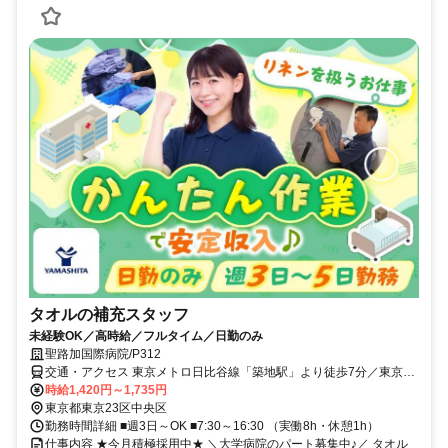
タオルの補充スタッフ
未経験OK／高時給／フルタイム／日勤のみ
聖路加国際病院/P312
交通・アクセス 東京メトロ日比谷線「築地駅」より徒歩7分／東京メ
トロ有楽町線「新富町駅」より徒歩8分
時給1,420円～1,735円
東京都東京23区中央区
勤務時間詳細 ■週3日～OK ■7:30～16:30 （実働8h・休憩1h）
仕事内容 ★今月積極採用中★ ＼大学病院のパート募集中♪／ タオル