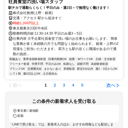
社員食堂の洗い場スタッフ
駅チカで通勤らくらく！平日のみ・週3日～で無理なく働けます！
株式会社無洲(上野・銀座)
交通・アクセス 駅から徒歩すぐ
時給1,300円以上
東京都東京23区中央区
勤務時間詳細 11:30-14:30 平日のみ週3～5日
仕事内容 大手企業社員食堂で洗い場のお仕事をお願いします。 簡単
な業務が多く未経験の方でも問題なく始められます。 銀座・上野の2
現場をご担当いただきます。 双方とも駅の近くに職場があるので通
勤の負担...
制服あり
業界未経験者歓迎
扶養内勤務OK
副業・WワークOK
主婦・主夫歓迎
フリーター歓迎
学歴不問
平日のみOK
転勤なし
経験不問
未経験者歓迎
ブランクOK
交通費支給
まかないあり
長期歓迎
駅近5分以内
週2・3日からOK
シフト制
週4日以上OK
土日祝休み
前へ
次へ
1
2
3
4
5
この条件の新着求人を受け取る
東京都 / 築地駅
長期
「LINEで受け取る」では、新着求人のほか、おすすめ情報なども配信しま