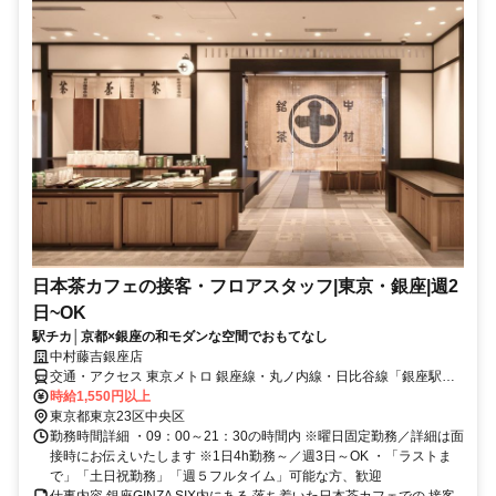
日本茶カフェの接客・フロアスタッフ|東京・銀座|週2
日~OK
駅チカ│京都×銀座の和モダンな空間でおもてなし
中村藤吉銀座店
交通・アクセス 東京メトロ 銀座線・丸ノ内線・日比谷線「銀座駅」
A3出口 徒歩2分
時給1,550円以上
東京都東京23区中央区
勤務時間詳細 ・09：00～21：30の時間内 ※曜日固定勤務／詳細は面
接時にお伝えいたします ※1日4h勤務～／週3日～OK ・「ラストま
で」「土日祝勤務」「週５フルタイム」可能な方、歓迎
仕事内容 銀座GINZA SIX内にある 落ち着いた日本茶カフェでの 接客