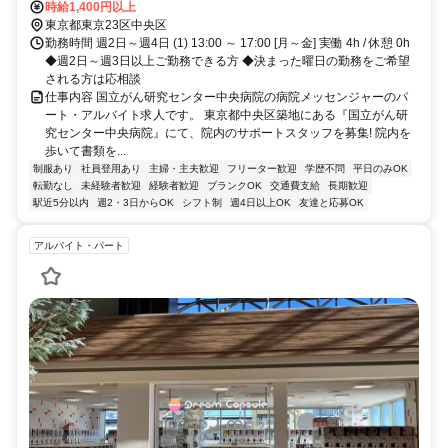
線 東銀座6番口徒歩約7分、東京メトロ日比谷線 築地2番口徒歩約9分
時給1,400円以上
「築地市場駅」徒歩1分、「新富町 / 築地駅」徒歩10分、「東銀座
東京都東京23区中央区
駅」徒歩6分
勤務時間 週2日～週4日 (1) 13:00 ～ 17:00 [月～金] 実働 4h / 休憩 0h
◆週2日～週3日以上ご勤務できる方 ◆決まった曜日の勤務をご希望
される方は応相談
仕事内容 国立がん研究センター中央病院の病院メッセンジャーのパ
ート・アルバイト求人です。 東京都中央区築地にある『国立がん研
究センター中央病院』にて、院内のサポートスタッフを募集! 院内を
歩いて書類を...
制服あり
社員登用あり
主婦・主夫歓迎
フリーター歓迎
学歴不問
平日のみOK
転勤なし
未経験者歓迎
経験者歓迎
ブランクOK
交通費支給
長期歓迎
駅近5分以内
週2・3日からOK
シフト制
週4日以上OK
友達と応募OK
アルバイト・パート