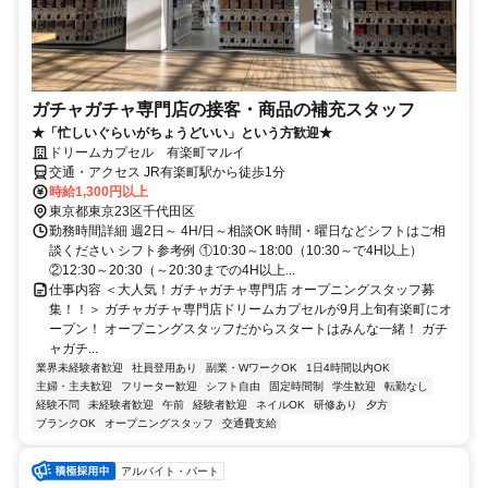
ガチャガチャ専門店の接客・商品の補充スタッフ
★「忙しいぐらいがちょうどいい」という方歓迎★
ドリームカプセル 有楽町マルイ
交通・アクセス JR有楽町駅から徒歩1分
時給1,300円以上
東京都東京23区千代田区
勤務時間詳細 週2日～ 4H/日～相談OK 時間・曜日などシフトはご相
談ください シフト参考例 ①10:30～18:00（10:30～で4H以上）
②12:30～20:30（～20:30までの4H以上...
仕事内容 ＜大人気！ガチャガチャ専門店 オープニングスタッフ募
集！！＞ ガチャガチャ専門店ドリームカプセルが9月上旬有楽町にオ
ープン！ オープニングスタッフだからスタートはみんな一緒！ ガチ
ャガチ...
業界未経験者歓迎
社員登用あり
副業・WワークOK
1日4時間以内OK
主婦・主夫歓迎
フリーター歓迎
シフト自由
固定時間制
学生歓迎
転勤なし
経験不問
未経験者歓迎
午前
経験者歓迎
ネイルOK
研修あり
夕方
ブランクOK
オープニングスタッフ
交通費支給
アルバイト・パート