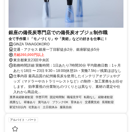
銀座の備長炭専門店での備長炭オブジェ制作職
全て手作業！「モノづくり」や「美術」などの好きを仕事に！
GINZA TANAGOKORO
交通・アクセス 銀座一丁目駅徒歩2分、銀座駅徒歩5分
月給260,000円以上
東京都東京23区中央区
勤務時間詳細 実働時間：1日あたり7時間30分 平均勤務日数：1ヶ月
あたり18日 〜 23日 9:30～18:00(休憩1h・実働7.5h) ✅残業ほぼなし
仕事内容 最高品質の紀州備長炭を使用したインテリアオブジェやグ
ッズ（マドラーやカトラリーレストなど）の制作・加工業務をお任せ
します。 効率重視の分業制ものづくりとは異なり、素材の選定や仕
入れから商品化...
業界未経験者歓迎
学歴不問
固定時間制
職場見学可
転勤なし
経験者歓迎
残業なし
研修あり
賞与あり
ブランクOK
育休あり
交通費支給
長期歓迎
駅近5分以内
社割あり
土日祝休み
服装自由
アルバイト・パート