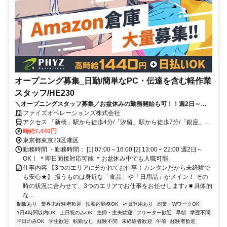
オープニング募集_日勤/簡単なPC・伝達を含む軽作業
スタッフ/HE230
＼オープニングスタッフ募集／お盆休みの勤務開始も可！！週2日～
OK！未経験OK！”早く働きたい！”方必見★
ファイズオペレーションズ株式会社
アクセス 「新橋」駅から徒歩4分/「汐留」駅から徒歩7分/「銀座」駅
から徒歩12分
時給1,440円
東京都東京23区港区
勤務時間 ・勤務時間： [1] 07:00～16:00 [2] 13:00～22:00 週2日～
OK！ ＊即日面接対応可能 ＊お盆休み中でも入職可能
仕事内容 【3つのエリアに分かれてお仕事！カンタンだから未経験で
も安心★】 扱うものは身近な「食品」や「日用品」がメイン！ その
時の状況に合わせて、3つのエリアでお仕事をお任せします♪ ■ 具体的
な...
制服あり
業界未経験者歓迎
扶養内勤務OK
社員登用あり
副業・WワークOK
1日4時間以内OK
土日祝のみOK
主婦・主夫歓迎
フリーター歓迎
早朝
学歴不問
平日のみOK
学生歓迎
転勤なし
経験不問
未経験者歓迎
午前
経験者歓迎