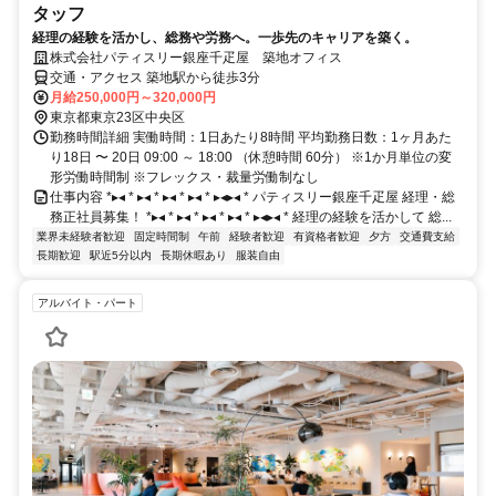
タッフ
経理の経験を活かし、総務や労務へ。一歩先のキャリアを築く。
株式会社パティスリー銀座千疋屋 築地オフィス
交通・アクセス 築地駅から徒歩3分
月給250,000円～320,000円
東京都東京23区中央区
勤務時間詳細 実働時間：1日あたり8時間 平均勤務日数：1ヶ月あた
り18日 〜 20日 09:00 ～ 18:00 （休憩時間 60分） ※1か月単位の変
形労働時間制 ※フレックス・裁量労働制なし
仕事内容 *▸◂ * ▸◂ * ▸◂ * ▸◂ * ▸◂▸◂ * パティスリー銀座千疋屋 経理・総
務正社員募集！ *▸◂ * ▸◂ * ▸◂ * ▸◂ * ▸◂▸◂ * 経理の経験を活かして 総...
業界未経験者歓迎
固定時間制
午前
経験者歓迎
有資格者歓迎
夕方
交通費支給
長期歓迎
駅近5分以内
長期休暇あり
服装自由
アルバイト・パート