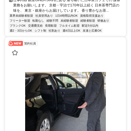
業務をお願いします。 京都・宇治で170年以上続く 日本茶専門店の
味を、 東京・銀座からお届けしています。 香り豊かなお茶...
業界未経験者歓迎
社員登用あり
1日4時間以内OK
資格取得支援あり
フリーター歓迎
転勤なし
経験不問
未経験者歓迎
経験者歓迎
研修あり
ブランクOK
交通費支給
長期歓迎
フルタイム歓迎
駅近5分以内
週2・3日からOK
シフト制
社割あり
週4日以上OK
友達と応募OK
契約社員