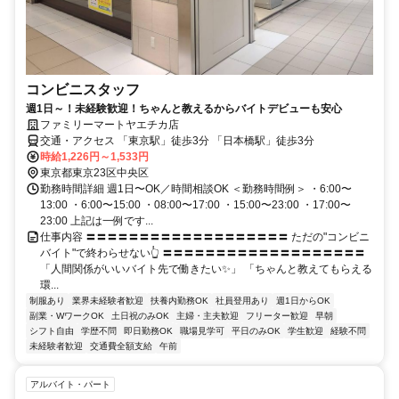
コンビニスタッフ
週1日～！未経験歓迎！ちゃんと教えるからバイトデビューも安心
ファミリーマートヤエチカ店
交通・アクセス 「東京駅」徒歩3分 「日本橋駅」徒歩3分
時給1,226円～1,533円
東京都東京23区中央区
勤務時間詳細 週1日〜OK／時間相談OK ＜勤務時間例＞ ・6:00〜
13:00 ・6:00〜15:00 ・08:00〜17:00 ・15:00〜23:00 ・17:00〜
23:00 上記は一例です...
仕事内容 〓〓〓〓〓〓〓〓〓〓〓〓〓〓〓〓〓〓〓 ただの"コンビニ
バイト"で終わらせない👆 〓〓〓〓〓〓〓〓〓〓〓〓〓〓〓〓〓〓〓
「人間関係がいいバイト先で働きたい✨」 「ちゃんと教えてもらえる
環...
制服あり
業界未経験者歓迎
扶養内勤務OK
社員登用あり
週1日からOK
副業・WワークOK
土日祝のみOK
主婦・主夫歓迎
フリーター歓迎
早朝
シフト自由
学歴不問
即日勤務OK
職場見学可
平日のみOK
学生歓迎
経験不問
未経験者歓迎
交通費全額支給
午前
アルバイト・パート