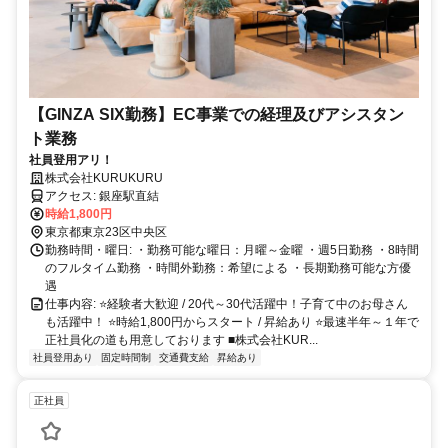
【GINZA SIX勤務】EC事業での経理及びアシスタン
ト業務
社員登用アリ！
株式会社KURUKURU
アクセス: 銀座駅直結
時給1,800円
東京都東京23区中央区
勤務時間・曜日: ・勤務可能な曜日：月曜～金曜 ・週5日勤務 ・8時間
のフルタイム勤務 ・時間外勤務：希望による ・長期勤務可能な方優
遇
仕事内容: ⭐経験者大歓迎 / 20代～30代活躍中！子育て中のお母さん
も活躍中！ ⭐時給1,800円からスタート / 昇給あり ⭐最速半年～１年で
正社員化の道も用意しております ■株式会社KUR...
社員登用あり
固定時間制
交通費支給
昇給あり
正社員