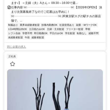
ます♪】 ＜主婦（夫）Aさん＞ 09:30～16:00で週...
仕事内容 ୨୧┈┈┈┈┈┈┈┈┈┈┈┈┈┈┈୨୧ 【2026年OPEN】 決
まり次第募集終了なのでご応募はお早めに！
୨୧┈┈┈┈┈┈┈┈┈┈┈┈┈┈┈୨୧ JR東京駅スグの駅チカの新店
舗で、...
制服あり
業界未経験者歓迎
扶養内勤務OK
社員登用あり
副業・WワークOK
1日4時間以内OK
土日祝のみOK
主婦・主夫歓迎
フリーター歓迎
早朝
シフト自由
学歴不問
即日勤務OK
平日のみOK
学生歓迎
転勤なし
経験不問
未経験者歓迎
午前
経験者歓迎
同じ企業の求人
正社員