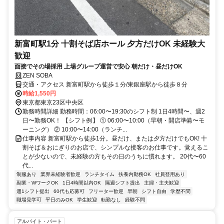
新富町駅1分 十割そば店ホール 夕方だけOK 未経験大
歓迎
面接でその場採用 上場グループ運営で安心 朝だけ・昼だけOK
ZEN SOBA
交通・アクセス 新富町駅から徒歩１分/東銀座駅から徒歩８分
時給1,550円
東京都東京23区中央区
勤務時間詳細 勤務時間：06:00〜19:30のシフト制 1日4時間〜、週2
日〜勤務OK！ 【シフト例】 ① 06:00〜10:00（早朝・開店準備〜モ
ーニング） ② 10:00〜14:00（ランチ...
仕事内容 新富町駅から徒歩1分。昼だけ、または夕方だけでもOK! 十
割そば＆おにぎりのお店で、シンプルな接客のお仕事です。覚えるこ
とが少ないので、未経験の方もその日のうちに慣れます。 20代〜60
代...
制服あり
業界未経験者歓迎
ランチタイム
扶養内勤務OK
社員登用あり
副業・WワークOK
1日4時間以内OK
隔週シフト提出
主婦・主夫歓迎
週1シフト提出
60代も応募可
フリーター歓迎
早朝
シフト自由
学歴不問
職場見学可
平日のみOK
学生歓迎
転勤なし
経験不問
アルバイト・パート