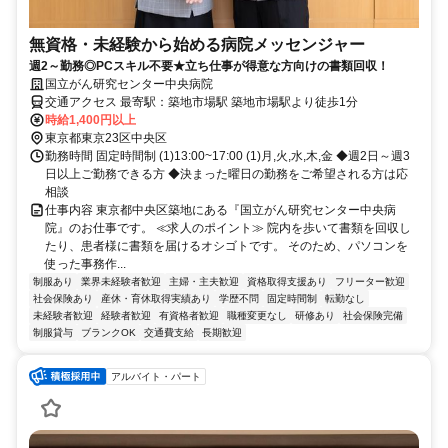
無資格・未経験から始める病院メッセンジャー
週2～勤務◎PCスキル不要★立ち仕事が得意な方向けの書類回収！
国立がん研究センター中央病院
交通アクセス 最寄駅：築地市場駅 築地市場駅より徒歩1分
時給1,400円以上
東京都東京23区中央区
勤務時間 固定時間制 (1)13:00~17:00 (1)月,火,水,木,金 ◆週2日～週3
日以上ご勤務できる方 ◆決まった曜日の勤務をご希望される方は応
相談
仕事内容 東京都中央区築地にある『国立がん研究センター中央病
院』のお仕事です。 ≪求人のポイント≫ 院内を歩いて書類を回収し
たり、患者様に書類を届けるオシゴトです。 そのため、パソコンを
使った事務作...
制服あり
業界未経験者歓迎
主婦・主夫歓迎
資格取得支援あり
フリーター歓迎
社会保険あり
産休・育休取得実績あり
学歴不問
固定時間制
転勤なし
未経験者歓迎
経験者歓迎
有資格者歓迎
職種変更なし
研修あり
社会保険完備
制服貸与
ブランクOK
交通費支給
長期歓迎
アルバイト・パート