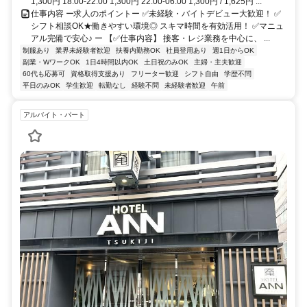
1,300円 18:00-22:00 1,300円 22:00-06:00 1,300円 / 1,625円 ...
仕事内容 ー求人のポイントー ✅未経験・バイトデビュー大歓迎！ ✅
シフト相談OK★働きやすい環境◎ スキマ時間を有効活用！ ✅マニュ
アル完備で安心♪ ー 【✅仕事内容】 接客・レジ業務を中心に、 ...
制服あり
業界未経験者歓迎
扶養内勤務OK
社員登用あり
週1日からOK
副業・WワークOK
1日4時間以内OK
土日祝のみOK
主婦・主夫歓迎
60代も応募可
資格取得支援あり
フリーター歓迎
シフト自由
学歴不問
平日のみOK
学生歓迎
転勤なし
経験不問
未経験者歓迎
午前
アルバイト・パート