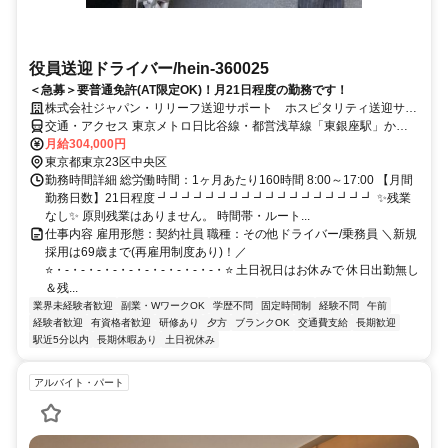
役員送迎ドライバー/hein-360025
＜急募＞要普通免許(AT限定OK)！月21日程度の勤務です！
株式会社ジャパン・リリーフ送迎サポート ホスピタリティ送迎サー
ビス部
交通・アクセス 東京メトロ日比谷線・都営浅草線「東銀座駅」から
徒歩1分／東京メトロ有楽町線「新富町駅」から徒歩6分
月給304,000円
東京都東京23区中央区
勤務時間詳細 総労働時間：1ヶ月あたり160時間 8:00～17:00 【月間
勤務日数】21日程度 ┛┛┛┛┛┛┛┛┛┛┛┛┛┛┛┛┛┛ ✨残業
なし✨ 原則残業はありません。 時間帯・ルート...
仕事内容 雇用形態：契約社員 職種：その他ドライバー/乗務員 ＼新規
採用は69歳まで(再雇用制度あり)！／
⭐・-・-・-・-・-・-・-・-・-・-・⭐ 土日祝日はお休みで 休日出勤無し
＆残...
業界未経験者歓迎
副業・WワークOK
学歴不問
固定時間制
経験不問
午前
経験者歓迎
有資格者歓迎
研修あり
夕方
ブランクOK
交通費支給
長期歓迎
駅近5分以内
長期休暇あり
土日祝休み
アルバイト・パート