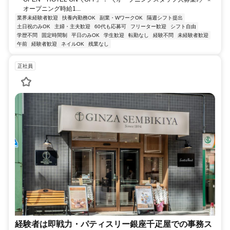
オープニング時給1...
業界未経験者歓迎
扶養内勤務OK
副業・WワークOK
隔週シフト提出
土日祝のみOK
主婦・主夫歓迎
60代も応募可
フリーター歓迎
シフト自由
学歴不問
固定時間制
平日のみOK
学生歓迎
転勤なし
経験不問
未経験者歓迎
午前
経験者歓迎
ネイルOK
残業なし
正社員
経験者は即戦力・パティスリー銀座千疋屋での事務ス