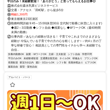
平日のみ！未経験歓迎！「ありがとう」と言ってもらえるお仕事◎
株式会社森永乳業ビジネスサービス
交通・アクセス 「田町駅」から徒歩5分
時給1,300円
東京都東京23区港区
勤務時間詳細 9:45～15:00(休憩30分 交代制で順番に休憩に入ります)
◆週2～3日勤務 ◆シフト自由 ◆残業なし ◆WワークOK（週40時間
未満の勤務）
仕事内容 ✅あなたの経験が活きる！ 子育てやこれまでのさまざまな
経験が 今悩んでいる子育て中の方の心を軽くします✨ ✅約4ヶ月の丁
寧な研修で安心！ 相談員としての専門性をイチから学べ 未経験でも
自信...
扶養内勤務OK
副業・WワークOK
主婦・主夫歓迎
シフト自由
学歴不問
平日のみOK
未経験者歓迎
交通費全額支給
ネイルOK
研修あり
ブランクOK
長期歓迎
駅近5分以内
週2・3日からOK
シフト制
長期休暇あり
ピアスOK
服装自由
髪型・髪色自由
アルバイト・パート