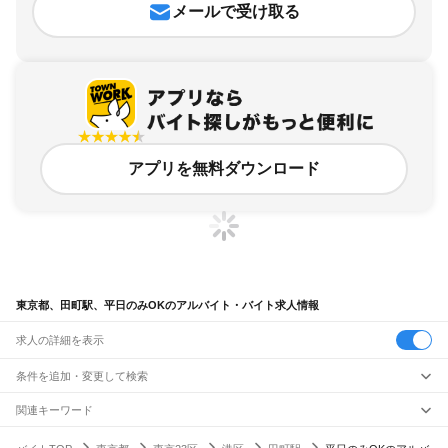
メールで受け取る
アプリを無料ダウンロード
東京都、田町駅、平日のみOKのアルバイト・バイト求人情報
求人の詳細を表示
条件を追加・変更して検索
市区町村を追加・変更
関連キーワード
完全在宅ワーク 全国
シール貼り 在宅
現在地周辺
ガチャガチャ
犬カフェ
東京都
駅を追加・変更