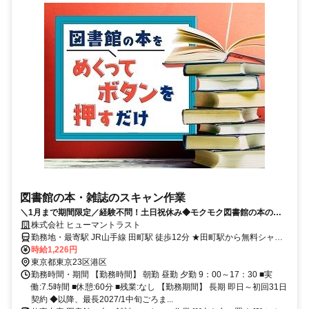
図書館の本・雑誌のスキャン作業
＼1月まで期間限定／経験不問！土日祝休み◆モクモク図書館の本のス
キャン＠田町
株式会社 ヒューマントラスト
勤務地・最寄駅 JR山手線 田町駅 徒歩12分 ★田町駅から無料シャト
ルバスあり！ ゆりかもめ線「芝浦ふ頭駅」(徒歩2分)からも可
時給1,226円
東京都東京23区港区
勤務時間・期間 【勤務時間】 朝勤 昼勤 夕勤 9：00～17：30 ■実
働:7.5時間 ■休憩:60分 ■残業:なし 【勤務期間】 長期 即日～初回31日
契約 ◆以降、最長2027/1中旬ごろま...