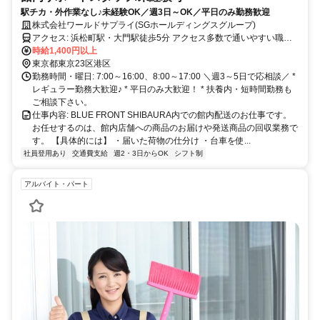
駅チカ・外作業なし♪未経験OK／週3日～OK／平日のみ勤務歓迎
株式会社ワールドサプライ(SGホールディングスグループ)
アクセス: 浜松町駅・大門駅徒歩5分 アクセス多数で通いやすい職
場！ ＜他乗り換えなしのアクセス＞ 東京駅から6分 秋葉原駅から10
時給1,400円以上
分 上野駅から13分 池袋駅から24分 赤羽駅から28分 品川駅から6分
東京都東京23区港区
蒲田駅から16分 川崎駅から20分 横浜駅から27分
勤務時間・曜日: 7:00～16:00、8:00～17:00 ＼週3～5日で応相談／ *
レギュラー勤務大歓迎♪ * 平日のみ大歓迎！ * 扶養内・短時間勤務も
ご相談下さい。
仕事内容: BLUE FRONT SHIBAURA内での館内配送のお仕事です。
お任せするのは、館内店舗への商品のお届けや発送商品の回収業務で
す。 【具体的には】 ・届いた荷物の仕分け ・台車を使...
社員登用あり
交通費支給
週2・3日からOK
シフト制
アルバイト・パート