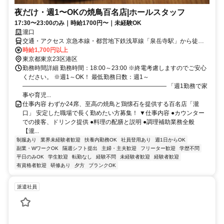
夜だけ・週1〜OKの焼鳥百名店|ホールスタッフ
17:30〜23:00のみ｜時給1700円〜｜未経験OK
瀧口
交通・アクセス 京急本線・都営地下鉄浅草線「泉岳寺駅」から徒歩1
分、JR山手線・JR京浜東北線「高輪ゲートウェイ駅」から徒歩2分
時給1,700円以上
東京都東京23区港区
勤務時間詳細 勤務時間：18:00～23:00 ※終電考慮しますのでご安心
ください。 ※週1～OK！ 最低勤務日数：週1～
―――――――――――――――――――――――― 「週1勤務で家
事や育児...
仕事内容 わずか24席、至高の焼鳥と鶏懐石を提供する百名店「瀧
口」 安定した職場で長く勤めたい方募集！ ▼仕事内容 ●カウンター
での接客、ドリンク提供 ●料理の配膳と説明 ●調理補助業務全般
【瀧...
制服あり
業界未経験者歓迎
扶養内勤務OK
社員登用あり
週1日からOK
副業・WワークOK
隔週シフト提出
主婦・主夫歓迎
フリーター歓迎
学歴不問
平日のみOK
学生歓迎
転勤なし
経験不問
未経験者歓迎
経験者歓迎
有資格者歓迎
研修あり
夕方
ブランクOK
派遣社員