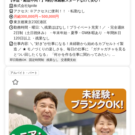
【学歴・経歴不問！】9割が未経験スタートなので安心！
株式会社Ignite
アクセス: ※アクセスに便利！！ ・転勤なし
月給300,000円～500,000円
東京都東京23区港区
勤務時間・曜日: ＼残業ほぼなし！プライベート充実！／ ・完全週休
2日制（土日祝休み） ・年末年始・夏季・GW休暇あり ・年間休日
120日以上 ・残業なし
仕事内容: ＼ “好き”が仕事になる！未経験から始めるカプセルトイ製
造 ／ ★ モノづくりの楽しさを、毎日の仕事に 「ガチャガチャを見る
とつい回したくなる」 「何かを作る仕事に関わってみたい」...
即日勤務OK
固定時間制
残業なし
交通費支給
アルバイト・パート