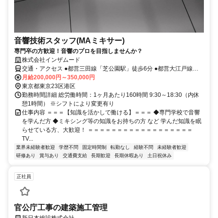
音響技術スタッフ(MAミキサー)
専門卒の方歓迎！音響のプロを目指しませんか？
株式会社インザムード
交通・アクセス ●都営三田線「芝公園駅」徒歩6分 ●都営大江戸線
「赤羽橋駅」徒歩6分 ●都営浅草線「三田駅」徒歩9分 ●JR「田町駅」
月給200,000円～350,000円
徒歩11分
東京都東京23区港区
勤務時間詳細 総労働時間：1ヶ月あたり160時間 9:30～18:30（内休
憩1時間） ※シフトにより変更有り
仕事内容 ＝＝＝【知識を活かして働ける】＝＝＝ ◆専門学校で音響
を学んだ方 ◆ミキシング等の知識をお持ちの方 など 学んだ知識を眠
らせている方、大歓迎！ ＝＝＝＝＝＝＝＝＝＝＝＝＝＝＝＝＝＝
TV...
業界未経験者歓迎
学歴不問
固定時間制
転勤なし
経験不問
未経験者歓迎
研修あり
賞与あり
交通費支給
長期歓迎
長期休暇あり
土日祝休み
正社員
官公庁工事の建築施工管理