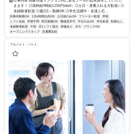
仕事内容 高級分譲マンション内にあるプールの監視員をしていただ
きます！ ◎高時給!!時給1250円start✨ ◎土日・遅番入れる方歓迎♪ ◎
未経験者歓迎 ◎週2日～勤務OK ◎学生活躍中・友達と応...
扶養内勤務OK
1日4時間以内OK
土日祝のみOK
フリーター歓迎
早朝
シフト自由
学歴不問
即日勤務OK
職場見学可
平日のみOK
学生歓迎
転勤なし
未経験者歓迎
午前
月1シフト提出
研修あり
夕方
ブランクOK
オープニングスタッフ
交通費支給
アルバイト・パート