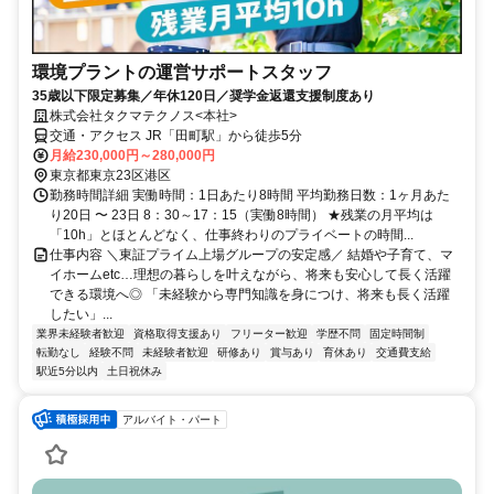
環境プラントの運営サポートスタッフ
35歳以下限定募集／年休120日／奨学金返還支援制度あり
株式会社タクマテクノス<本社>
交通・アクセス JR「田町駅」から徒歩5分
月給230,000円～280,000円
東京都東京23区港区
勤務時間詳細 実働時間：1日あたり8時間 平均勤務日数：1ヶ月あた
り20日 〜 23日 8：30～17：15（実働8時間） ★残業の月平均は
「10h」とほとんどなく、仕事終わりのプライベートの時間...
仕事内容 ＼東証プライム上場グループの安定感／ 結婚や子育て、マ
イホームetc…理想の暮らしを叶えながら、将来も安心して長く活躍
できる環境へ◎ 「未経験から専門知識を身につけ、将来も長く活躍
したい」...
業界未経験者歓迎
資格取得支援あり
フリーター歓迎
学歴不問
固定時間制
転勤なし
経験不問
未経験者歓迎
研修あり
賞与あり
育休あり
交通費支給
駅近5分以内
土日祝休み
アルバイト・パート