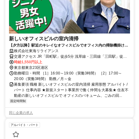
新しいオフィスビルの室内清掃
【夕方以降】駅近のキレイなオフィスビルでオフィス内の掃除機掛けな
ど/時間調整可/Wワーク歓迎
株式会社東海リライアンス
交通アクセス JR「田町駅」徒歩5分 浅草線・三田線「三田駅」徒歩3
分 （周辺の各駅からの所要時間） JR「田町駅」まで：「秋葉原駅」
時給1,550円以上
より14分 「京急蒲田駅」より14分 都営三田線「三田駅」まで：「巣
東京都東京23区港区
鴨駅」より約18分 都営浅草線「三田駅」まで：「浅草駅」より約20
勤務曜日・時間 ［1］16:00～19:00（実働3時間） ［2］17:00～
分
20:00（実働3時間） 勤務／月～金
募集要項 職種 新しいオフィスビルの室内清掃 雇用形態 アルバイト /
パート 仕事内容 ★新規スタート事業所で働く仲間を大募集★ 住友不
動産の新しいオフィスビルで オフィスのバキューム、ごみの回...
固定時間制
同じ企業の求人
アルバイト・パート