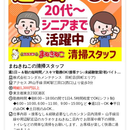
まねきねこの清掃スタッフ
週1日～＆朝の短時間／スキマ勤務OK!接客ナシ♪未経験歓迎!初バイト・
初パートにもピッタリ★簡単もくもくお掃除専属スタッフ!
株式会社コシダカメンテナンス 田町店(田町エリア)
アクセス JR山手線 田町駅三田口(西口)より徒歩3分
時給1,300円以上
東京都東京23区港区
勤務時間 ◆朝6:00～18:00の間で1日4､5時間程度でOK(シフト制)
◆6:00～10:00､6:00～11:00、9:00～15:00など ◆週1日～OK ◆平日
のみOK ◆土日祝のみOK...
仕事内容 ＜接客なし＆経験必要なしのカンタン店内清掃＞ 山手線沿
線や周辺駅近辺のカラオケまねきねこ店内で お部屋や廊下の掃除、
トイレなどの簡単な清掃をお願いします。 お客様が楽しく快適に過
ごせるよう...