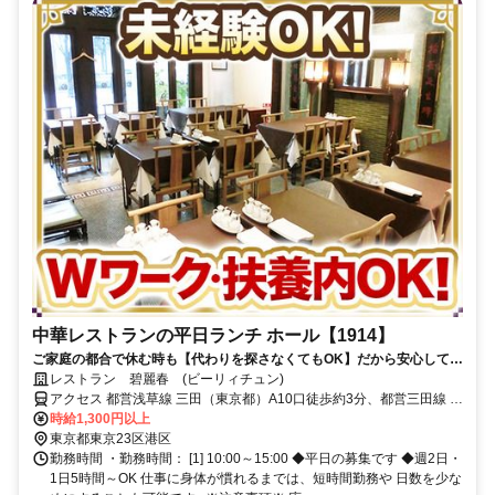
中華レストランの平日ランチ ホール【1914】
ご家庭の都合で休む時も【代わりを探さなくてもOK】だから安心して働
けます！【無料まかない】もお楽しみに♪
レストラン 碧麗春 (ビーリィチュン)
アクセス 都営浅草線 三田（東京都）A10口徒歩約3分、都営三田線 三
田（東京都）A10口徒歩約3分、都営三田線 芝公園A2口徒歩約4分
時給1,300円以上
「三田」駅 徒歩3分/駅チカ
東京都東京23区港区
勤務時間 ・勤務時間： [1] 10:00～15:00 ◆平日の募集です ◆週2日・
1日5時間～OK 仕事に身体が慣れるまでは、短時間勤務や 日数を少な