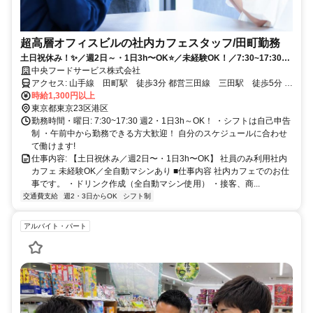
超高層オフィスビルの社内カフェスタッフ/田町勤務
土日祝休み！✨／週2日～・1日3h〜OK⭐️／未経験OK！／7:30~17:30の
時間内でのシフト募集です！
中央フードサービス株式会社
アクセス: 山手線 田町駅 徒歩3分 都営三田線 三田駅 徒歩5分 京
浜東北・根岸線 田町駅 徒歩3分
時給1,300円以上
東京都東京23区港区
勤務時間・曜日: 7:30~17:30 週2・1日3h～OK！ ・シフトは自己申告
制 ・午前中から勤務できる方大歓迎！ 自分のスケジュールに合わせ
て働けます!
仕事内容: 【土日祝休み／週2日〜・1日3h〜OK】 社員のみ利用社内
カフェ 未経験OK／全自動マシンあり ■仕事内容 社内カフェでのお仕
事です。 ・ドリンク作成（全自動マシン使用） ・接客、商...
交通費支給
週2・3日からOK
シフト制
アルバイト・パート