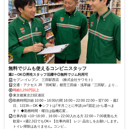
無料でジムも使えるコンビニスタッフ
週2～OK◎男性スタッフ活躍中◎無料でジム利用可
セブン-イレブン 三田駅西店 (株式会社サワモト)
交通・アクセス JR「田町駅」都営三田線・浅草線「三田駅」より徒
歩3分
時給1,250円以上
東京都東京23区港区
勤務時間詳細 10:00～16:00の間 16:00～22:00 22:00～翌7:00 ・週2
日、1日3h～OK ◆シフトは｢半月ごとに申請｣or｢固定｣から選べま
す！ ◆勤務時間・曜日は臨機応変...
仕事内容 ⭐10~16:00，16:00～22:00入れる方 22:00～7:00夜勤も大
歓迎⭐ ⭐週2,3日でもOK⭐ 【仕事内容】 レジ･品出しをお願いします｡
トイレ掃除はありません｡ コンビ...