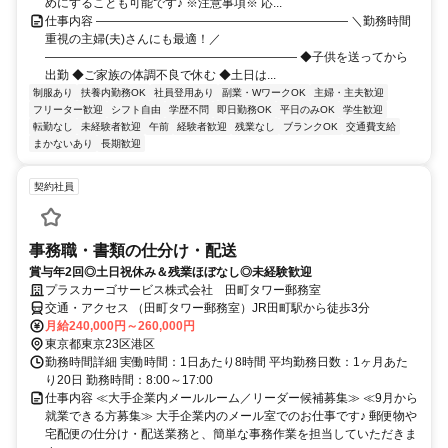
めにすることも可能です♪ ※注意事項※ 応...
仕事内容 ――――――――――――――――――――― ＼勤務時間
重視の主婦(夫)さんにも最適！／
――――――――――――――――――――― ◆子供を送ってから
出勤 ◆ご家族の体調不良で休む ◆土日は...
制服あり
扶養内勤務OK
社員登用あり
副業・WワークOK
主婦・主夫歓迎
フリーター歓迎
シフト自由
学歴不問
即日勤務OK
平日のみOK
学生歓迎
転勤なし
未経験者歓迎
午前
経験者歓迎
残業なし
ブランクOK
交通費支給
まかないあり
長期歓迎
契約社員
事務職・書類の仕分け・配送
賞与年2回◎土日祝休み＆残業ほぼなし◎未経験歓迎
プラスカーゴサービス株式会社 田町タワー郵務室
交通・アクセス （田町タワー郵務室）JR田町駅から徒歩3分
月給240,000円～260,000円
東京都東京23区港区
勤務時間詳細 実働時間：1日あたり8時間 平均勤務日数：1ヶ月あた
り20日 勤務時間：8:00～17:00
仕事内容 ≪大手企業内メールルーム／リーダー候補募集≫ ≪9月から
就業できる方募集≫ 大手企業内のメール室でのお仕事です♪ 郵便物や
宅配便の仕分け・配送業務と、簡単な事務作業を担当していただきま