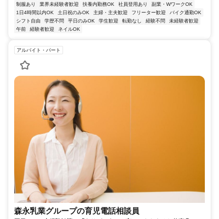
制服あり
業界未経験者歓迎
扶養内勤務OK
社員登用あり
副業・WワークOK
1日4時間以内OK
土日祝のみOK
主婦・主夫歓迎
フリーター歓迎
バイク通勤OK
シフト自由
学歴不問
平日のみOK
学生歓迎
転勤なし
経験不問
未経験者歓迎
午前
経験者歓迎
ネイルOK
アルバイト・パート
森永乳業グループの育児電話相談員