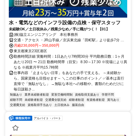
水・電気などのインフラ設備の点検・保守スタッフ
未経験OK／土日祝休み／残業少なめ／手に職がつく！【01】
(株)協立エンジニアリング 本社事務所
交通・アクセス ・JR山手線／京浜東北線「田町駅」より徒歩7分 ・
都営浅草線／都営三田線「三田駅」より徒歩8分
月給230,000円～350,000円
東京都東京23区港区
勤務時間詳細 実働時間：1日あたり7時間30分 平均勤務日数：1ヶ月
あたり20日 〜 21日 勤務時間帯（目安） 8:30～17:30 ※現場により異
なる ※残業月平均15.7時間
仕事内容 「止まらない日常」をあなたの手で支える。 ～未経験か
ら、国家資格も目指せます～ ＼この仕事のポイント／ ✅基本は直行
直帰で「無駄がなし」 →無駄な本社への移動や、書類のためだけに
毎日謀殺さ...
制服あり
業界未経験者歓迎
変形労働時間制
資格取得支援あり
学歴不問
経験不問
未経験者歓迎
交通費全額支給
経験者歓迎
有資格者歓迎
賞与あり
交通費支給
資格取得手当あり
土日祝休み
服装自由
アルバイト・パート