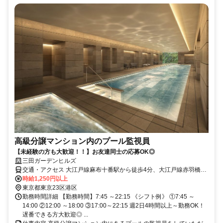
高級分譲マンション内のプール監視員
【未経験の方も大歓迎！！】お友達同士の応募OK◎
三田ガーデンヒルズ
交通・アクセス 大江戸線麻布十番駅から徒歩4分、大江戸線赤羽橋駅
から徒歩5分
時給1,250円以上
東京都東京23区港区
勤務時間詳細 【勤務時間】7:45 ～22:15 《シフト例》 ①7:45 ～
14:00 ②12:00 ～18:00 ③17:00～22:15 週2日4時間以上～勤務OK！
遅番できる方大歓迎◎ ...