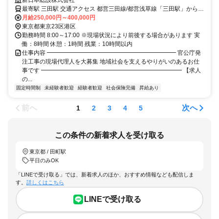
新日本総設株式会社
最寄駅 三田駅 交通アクセス 都営三田線/都営浅草線「三田駅」から徒
歩3分
月給250,000円～400,000円
東京都東京23区港区
勤務時間 8:00～17:00 ※現場状況により前後する場合があります 実
働：8時間 休憩：1時間 残業：10時間以内
仕事内容 ━━━━━━━━━━━━━━━━━━━━━━ 官公庁発
注工事の現場代理人を大募集 地域社会を支えるやりがいのあるお仕
事です ━━━━━━━━━━━━━━━━━━━━━━━━ 【求人
の...
固定時間制
未経験者歓迎
経験者歓迎
社会保険完備
昇給あり
前へ
次へ
1
2
3
4
5
この条件の新着求人を受け取る
東京都 / 田町駅
平日のみOK
「LINEで受け取る」では、新着求人のほか、おすすめ情報なども配信しま
す。
詳しくはこちら
LINEで受け取る