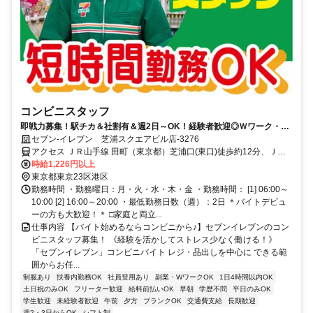
コンビニスタッフ
即戦力募集！駅チカ＆社割有＆週2日～OK！経験者歓迎◎Ｗワーク・副
業・扶養内OK！＜面接時、履歴書不要＞
セブン‐イレブン 芝浦スクエアビル店-3276
アクセス ＪＲ山手線 田町（東京都）芝浦口(東口)徒歩約12分、ＪＲ
京浜東北線 田町（東京都）芝浦口(東口)徒歩約12分、京急本線 泉岳
時給1,226円以上
寺A4口徒歩約11分 田町駅より徒歩10分
東京都東京23区港区
勤務時間 ・勤務曜日：月・火・水・木・金 ・勤務時間： [1] 06:00～
10:00 [2] 16:00～20:00 ・最低勤務日数（週）：2日 ＊バイトデビュ
ーの方も大歓迎！＊ □家庭と両立...
仕事内容 【バイト始めるならコンビニから♪】セブンイレブンのコン
ビニスタッフ募集！ 《経験を活かしてストレス少なく働ける！》
「セブンイレブン」コンビニバイト レジ・品出しを中心に できる範
囲からお任...
制服あり
扶養内勤務OK
社員登用あり
副業・WワークOK
1日4時間以内OK
土日祝のみOK
フリーター歓迎
給料前払いOK
早朝
学歴不問
平日のみOK
学生歓迎
未経験者歓迎
午前
夕方
ブランクOK
交通費支給
長期歓迎
週2・3日からOK
シフト制