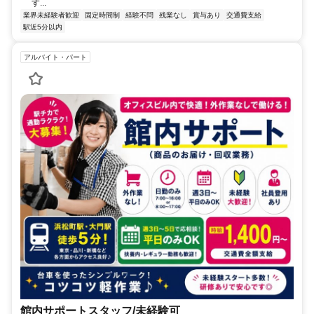
す...
業界未経験者歓迎
固定時間制
経験不問
残業なし
賞与あり
交通費支給
駅近5分以内
アルバイト・パート
館内サポートスタッフ/未経験可