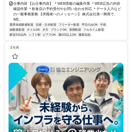
仕事内容 【お仕事内容】 ＊WEB情報の編集作業 ＊WEB広告の内容
確認作業 ＊飲食店の予約受付やお問い合わせ対応 ＊データ入力など
の一般事務業務 【求職者へのメッセージ】 株式会社第一興商で、
WE...
業界未経験者歓迎
主婦・主夫歓迎
フリーター歓迎
平日のみOK
午前
経験者歓迎
ネイルOK
夕方
ブランクOK
長期歓迎
フルタイム歓迎
駅近5分以内
シフト制
ピアスOK
週4日以上OK
服装自由
正社員