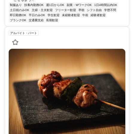
制服あり
扶養内勤務OK
週1日からOK
副業・WワークOK
1日4時間以内OK
土日祝のみOK
主婦・主夫歓迎
フリーター歓迎
早朝
シフト自由
学歴不問
即日勤務OK
平日のみOK
学生歓迎
未経験者歓迎
午前
経験者歓迎
ブランクOK
交通費支給
長期歓迎
アルバイト・パート