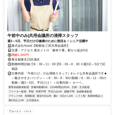
午前中のみ|共用会議所の清掃スタッフ
週3～5日、平日だけ◎健康のために朝活を！シニア活躍中
株式会社Assist【勤務地:三田共用会議所】
交通・アクセス 東京メトロ「麻布十番」駅から徒歩5分
時給1,300円
東京都東京23区港区
勤務時間詳細 ①6：30～11：00 ②6：30～8：30 ※週3日～5日で応
相談
仕事内容 「午前だけ」のお掃除スタッフ♪ キレイな共有会議所です★
～働きやすさバツグン～ ✅6：30～8：30の勤務 ✅6：30～11：00の
勤務 ✅週3～5日、平日だけ！ ＜仕事内容＞ カーペ...
業界未経験者歓迎
扶養内勤務OK
1日4時間以内OK
主婦・主夫歓迎
フリーター歓迎
早朝
学歴不問
平日のみOK
経験不問
未経験者歓迎
ブランクOK
長期歓迎
駅近5分以内
週2・3日からOK
シフト制
長期休暇あり
週4日以上OK
土日祝休み
アルバイト・パート