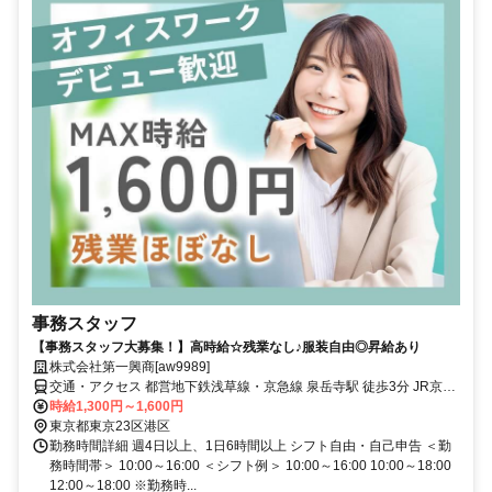
事務スタッフ
【事務スタッフ大募集！】高時給☆残業なし♪服装自由◎昇給あり
株式会社第一興商[aw9989]
交通・アクセス 都営地下鉄浅草線・京急線 泉岳寺駅 徒歩3分 JR京浜
東北線・山手線 高輪ゲートウェイ駅 徒歩10分
時給1,300円～1,600円
東京都東京23区港区
勤務時間詳細 週4日以上、1日6時間以上 シフト自由・自己申告 ＜勤
務時間帯＞ 10:00～16:00 ＜シフト例＞ 10:00～16:00 10:00～18:00
12:00～18:00 ※勤務時...