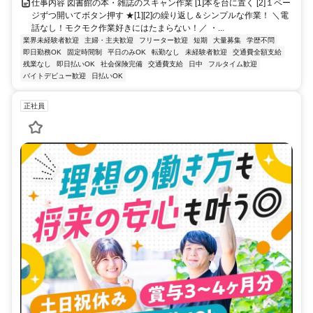
仕事内容 図書館の本・雑誌のスキャン作業 [1]本を台に置く [2]１ペー
ジずつ開いてボタン押す ★[1][2]の繰り返し＆シンプルな作業！ ＼電
話なし！モクモク作業好きにはたまらない！／ ・...
業界未経験者歓迎
主婦・主夫歓迎
フリーター歓迎
短期
大量募集
学歴不問
即日勤務OK
固定時間制
平日のみOK
転勤なし
未経験者歓迎
交通費全額支給
残業なし
即日払いOK
社会保険完備
交通費支給
日中
フルタイム歓迎
バイトデビュー歓迎
日払いOK
正社員