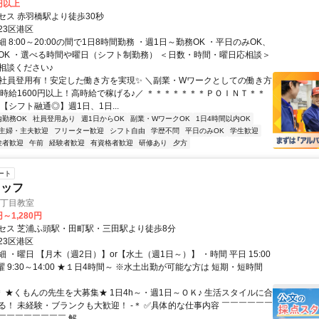
0円以上
セス 赤羽橋駅より徒歩30秒
23区港区
 8:00～20:00の間で1日8時間勤務 ・週1日～勤務OK ・平日のみOK、
OK ・選べる時間や曜日（シフト制勤務） ＜日数・時間・曜日応相談＞
相談ください♪
✨社員登用有！安定した働き方を実現✨ ＼副業・Wワークとしての働き方
＼時給1600円以上！高時給で稼げる♪／ ＊＊＊＊＊＊＊ＰＯＩＮＴ＊＊
【シフト融通◎】週1日、1日...
内勤務OK
社員登用あり
週1日からOK
副業・WワークOK
1日4時間以内OK
主婦・主夫歓迎
フリーター歓迎
シフト自由
学歴不問
平日のみOK
学生歓迎
験者歓迎
午前
経験者歓迎
有資格者歓迎
研修あり
夕方
ート
タッフ
2丁目教室
円～1,280円
セス 芝浦ふ頭駅・田町駅・三田駅より徒歩8分
23区港区
 ・曜日 【月木（週2日）】or【水土（週1日～）】 ・時間 平日 15:00
 土曜 9:30～14:00 ★１日4時間～ ※水土出勤が可能な方は 短期・短時間
＊ ★くもんの先生を大募集★ 1日4h～・週1日～ＯＫ♪ 生活スタイルに合
る！ 未経験・ブランクも大歓迎！ -＊ ✅具体的な仕事内容 ￣￣￣￣￣￣
￣￣￣￣￣￣￣ 解...