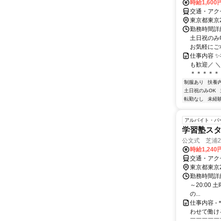
時給1,60
交通・アク
東京都東京
勤務時間詳細
土日祝のみ
お気軽にご
仕事内容 
も歓迎／ 
＊＊＊＊＊ 
制服あり
扶養
土日祝のみOK
転勤なし
未経
アルバイト・パ
学習塾ス
公文式 芝浦
時給1,240
交通・アク
東京都東京
勤務時間詳細
～20:00
の...
仕事内容 -
わせて働け
￣￣￣￣￣￣