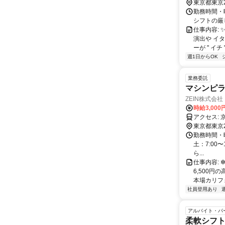
=========
東京都東京
勤務時間・曜日: 
シフトの厳し
仕事内容: 
演出や イ
ーが " イチ " 
週1日からOK
業務委託
マシンピラテ
ZEIN株式会社
時給3,000
東京都東京
勤務時間・曜
土：7:00
ら...
仕事内容: 
6,500
本場カリフォ
社員登用あり
アルバイト・パ
柔軟シフ