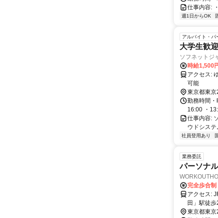
仕事内容:
週1日からOK
アルバイト・パ
大学生歓迎
ソフネットジ
時給1,500
アクセス: ゆりかもめ「日の出駅」徒歩すぐ JR「浜松町駅」からアクセス可能 JR「田町駅」からもアクセス
可能
東京都東京
勤務時間・曜日
16:00 ・13
仕事内容:
ウドシステ
社員登用あり
業務委託
パーソナ
WORKOUTH
完全歩合制
アクセス: JR線「田町」駅徒歩3分 都営三田線「三田」駅徒歩2分 都営浅草線「三
田」駅徒歩
東京都東京