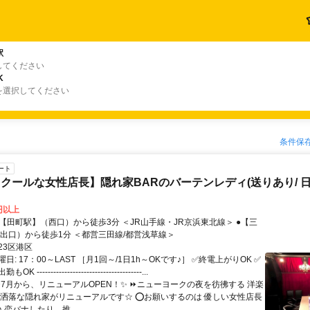
駅
してください
K
を選択してください
条件保
ート
クールな女性店長】隠れ家BARのバーテンレディ(送りあり/ 日
0円以上
3出口）から徒歩1分 ＜都営三田線/都営浅草線＞
23区港区
日: 17：00～LAST ［月1回～/1日1h～OKです♪］ ✅終電上がりOK ✅
--------------------------------------...
 ✨7月から、リニューアルOPEN！✨ ⏩ニューヨークの夜を彷彿する 洋楽
お洒落な隠れ家がリニューアルです☆ ⭕お願いするのは 優しい女性店長
 恋バナしたり、推...