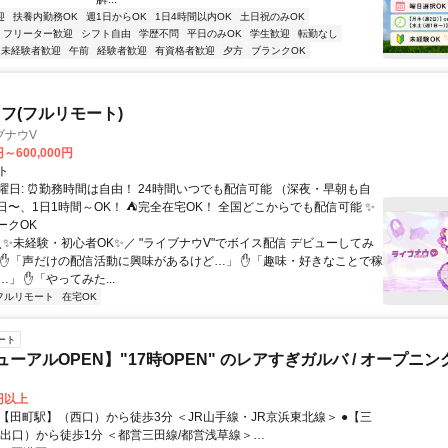
迎
扶養内勤務OK
週1日からOK
1日4時間以内OK
土日祝のみOK
フリーター歓迎
シフト自由
学歴不問
平日のみOK
学生歓迎
転勤なし
未経験者歓迎
午前
経験者歓迎
有資格者歓迎
夕方
ブランクOK
フ(フルリモート)
ブナウV
円～600,000円
ト
曜日: ⏰勤務時間は自由！ 24時間いつでも配信可能 （深夜・早朝も自
日〜、1日1時間～OK！ ⛺完全在宅OK！ 全国どこからでも配信可能 ✨
ークOK
＼✨未経験・初心者OK✨／ "ライブナウV"でボイス配信 デビューしてみ
 ✋「声だけの配信活動に興味があるけど…」 ✋「趣味・好きなことで稼
」 ✋「やってみた...
フルリモート
在宅OK
ート
ューアルOPEN】"17時OPEN" のレアすぎガルバ / オープニ
0円以上
3出口）から徒歩1分 ＜都営三田線/都営浅草線＞