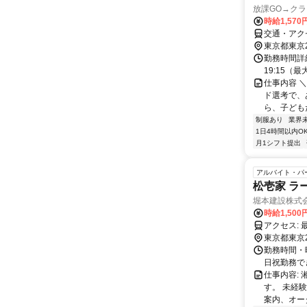
放課GO→ク
時給1,57
交通・アクセ
東京都東京
勤務時間詳細
19:15（
仕事内容 
ド選考で、
ら、子どもた
制服あり
業界
1日4時間以内O
月1シフト提出
アルバイト・パ
松壱家 ラ
堀本建設株式
時給1,50
東京都東京
勤務時間・曜日
⽇祝勤務でき
仕事内容:
す。 未経
案内、オーダ