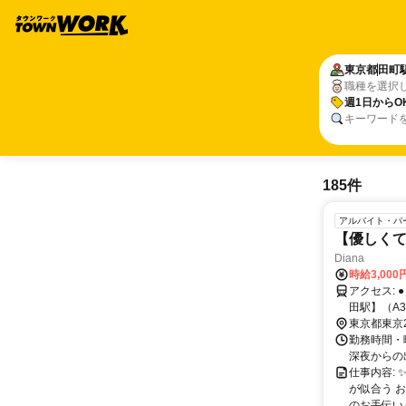
東京都
田町
職種を選択
週1日からO
キーワード
185件
アルバイト・パ
【優しくて
Diana
時給3,00
アクセス: ●【田町駅】（西口）から徒歩3分 ＜JR山手線・JR京浜東北線＞ ●【三
田駅】（A
東京都東京
勤務時間・曜
深夜からの出勤もOK 
仕事内容:
が似合う 
のお手伝い♪