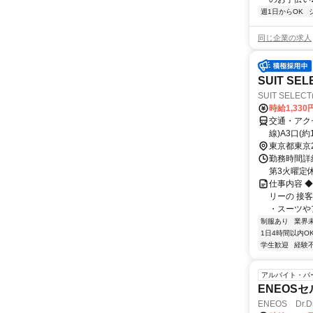
週1日からOK
同じ企業の求人
SUIT S
SUIT SELE
時給1,330
交通・アクセ
線)A3口(
東京都東京
勤務時間詳細 
第3火曜定休
仕事内容 
リーの 接
・スーツやア
制服あり
業界
1日4時間以内O
学生歓迎
経験
アルバイト・パ
ENEOS
ENEOS Dr.D