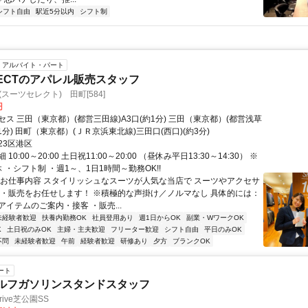
シフト自由
駅近5分以内
シフト制
アルバイト・パート
ELECTのアパレル販売スタッフ
CT(スーツセレクト) 田町[584]
円
ス 三田（東京都）(都営三田線)A3口(約1分) 三田（東京都）(都営浅草
約1分) 田町（東京都）(ＪＲ京浜東北線)三田口(西口)(約3分)
23区港区
10:00～20:00 土日祝11:00～20:00 （昼休み平日13:30～14:30） ※
 ・シフト制 ・週1～、1日1時間～勤務OK!!
◆お仕事内容 スタイリッシュなスーツが人気な当店で スーツやアクセサ
客・販売をお任せします！ ※積極的な声掛け／ノルマなし 具体的には：
イテムのご案内・接客 ・販売...
未経験者歓迎
扶養内勤務OK
社員登用あり
週1日からOK
副業・WワークOK
K
土日祝のみOK
主婦・主夫歓迎
フリーター歓迎
シフト自由
平日のみOK
不問
未経験者歓迎
午前
経験者歓迎
研修あり
夕方
ブランクOK
ート
セルフガソリンスタンドスタッフ
rive芝公園SS