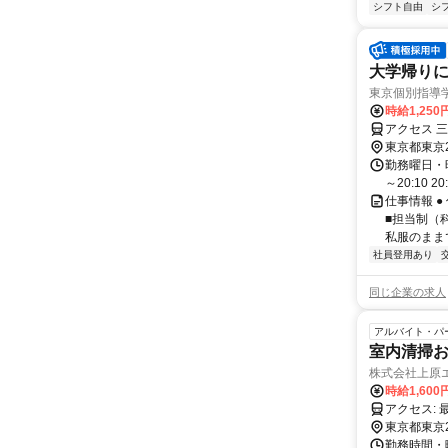
シフト自由
シ
大学帰り
東京個別指導
時給1,250
アクセス 
東京都東京
勤務曜日・時間
～20:10 2
仕事情報 ●
■担当制（
私服のままで
社員登用あり
同じ企業の求人
アルバイト・パ
室内清掃
株式会社上原
時給1,600
東京都東京
勤務時間・