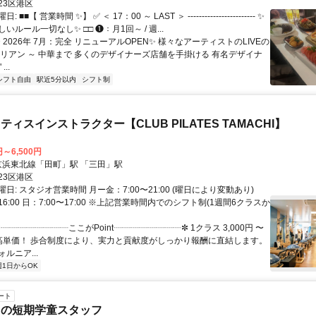
========================
23区港区
■■【 営業時間 ✨】 ✅ ＜ 17：00 ～ LAST ＞ ------------------------ ✨
いルール一切なし✨ □□ ❶：月1回～ / 週...
✨ 2026年 7月：完全 リニューアルOPEN✨ 様々なアーティストのLIVEの
タリアン ～ 中華まで 多くのデザイナーズ店舗を手掛ける 有名デザイナ
...
シフト自由
駅近5分以内
シフト制
ィスインストラクター【CLUB PILATES TAMACHI】
円～6,500円
アクセス: 京浜東北線「田町」駅 「三田」駅
23区港区
日: スタジオ営業時間 月ー金：7:00〜21:00 (曜日により変動あり)
〜16:00 日：7:00〜17:00 ※上記営業時間内でのシフト制(1週間6クラスか
✼┈┈┈┈┈┈┈┈ここがPoint┈┈┈┈┈┈┈┈✼ 1クラス 3,000円 〜
円の高単価！ 歩合制度により、実力と貢献度がしっかり報酬に直結します。
ルニア...
週1日からOK
ート
トの短期学童スタッフ