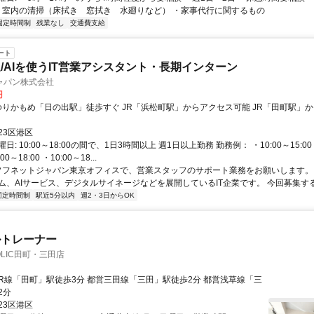
 ・室内の清掃（床拭き 窓拭き 水廻りなど） ・家事代行に関するもの
固定時間制
残業なし
交通費支給
ート
/AIを使うIT営業アシスタント・長期インターン
ャパン株式会社
円
23区港区
: 10:00～18:00の間で、1日3時間以上 週1日以上勤務 勤務例： ・10:00～15:00 
:00～18:00 ・10:00～18...
 ソフネットジャパン東京オフィスで、営業スタッフのサポート業務をお願いします。
ム、AIサービス、デジタルサイネージなどを展開しているIT企業です。 今回募集する.
固定時間制
駅近5分以内
週2・3日からOK
ルトレーナー
OLIC田町・三田店
2分
23区港区