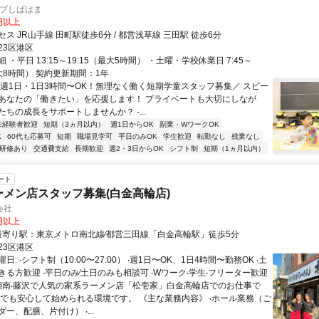
ラブしばはま
0円以上
ス JR山手線 田町駅徒歩6分 / 都営浅草線 三田駅 徒歩6分
23区港区
 ・平日 13:15～19:15（最大5時間） ・土曜・学校休業日 7:45～
最大8時間） 契約更新期間：1年
＼週1日・1日3時間〜OK！無理なく働く短期学童スタッフ募集／ スピー
あなたの「働きたい」を応援します！ プライベートも大切にしなが
ちの成長をサポートしませんか？ -...
未経験者歓迎
短期（3ヵ月以内）
週1日からOK
副業・WワークOK
K
60代も応募可
短期
職場見学可
平日のみOK
学生歓迎
転勤なし
残業なし
研修あり
交通費支給
長期歓迎
週2・3日からOK
シフト制
短期（1ヵ月以内）
ート
ーメン店スタッフ募集(白金高輪店)
会社
0円以上
アクセス: 最寄り駅：東京メトロ南北線∕都営三⽥線「⽩⾦⾼輪駅」徒歩5分
23区港区
: ‧シフト制（10:00〜27:00） ‧週1⽇〜OK、1⽇4時間〜勤務OK ‧⼟
る⽅歓迎 ‧平⽇のみ∕⼟⽇のみも相談可 ‧Wワーク‧学⽣‧フリーター歓迎
 湘南‧藤沢で⼈気の家系ラーメン店「松壱家」⽩⾦⾼輪店でのお仕事で
験でも安⼼して始められる環境です。 《主な業務内容》 ‧ホール業務（ご
ー、配膳、⽚付け） ‧...