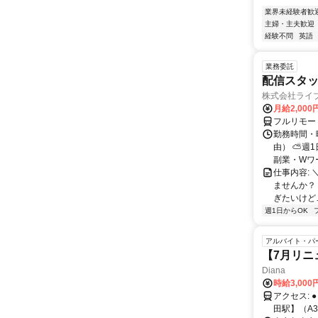
業界未経験者歓
主婦・主夫歓迎
経験不問
英語
業務委託
配信スタッ
株式会社ライ
月給2,000
フルリモー
勤務時間・
由） ⛅週1
副業・Wワ
仕事内容: 
ませんか？
ぎたいけど…
週1日からOK
アルバイト・パ
【7月リニ
Diana
時給3,00
アクセス: ●【田町駅】（西口）から徒歩3分 ＜JR山手線・JR京浜東北線＞ ●【三
田駅】（A