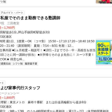
フト制
アルバイト・パート
に私服でそのまま勤務できる塾講師
学院 三田教室
円～1,760円
三田駅徒歩1分,JR山手線田町駅徒歩3分
23区港区
 週1日、1授業～OK 〈コマ割〉 15:50～17:10 17:20～18:40 18:50
0:20～21:40 〈講習期間〉 夏期：7/14～8/31 冬期：12...
 仕事内容 ■1ヵ月程度～相談可！ ■1対1～2までで小・中・高校生を担当
科目ごとに同一講師が担当） ■大学帰りそのまま先生に！ スーツ不要！
OK★ 得意な科...
交通費支給
シフト制
履歴書不要
ート
および家事代行スタッフ
エージェンシー
円～1,800円
アクセス: 最寄駅：東京メトロ 麻布十番駅 または白金高輪駅から徒歩9分
23区港区
曜日: ・9時～17時 のうち4時間程度から要相談 ・週1日～2日 ・休憩時間要相談