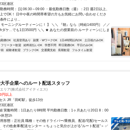
、田町駅 西口徒歩5分
23区港区
勤務時間： [1] 06:30～09:00 ・最低勤務日数（週）：2日 週2日以上、
以上でOK！ 日中や夜の時間帯希望の方もお気軽にお問い合わせくださ
条件により...
 モーニングルーティーンに！ 】 ＼＼ 『朝』なら［時給1400円］ ／／
.5hダケ…でも1日3500円 ＼＼ ★ あなたの授業前の ルーティーンにしま
.
内勤務OK
社員登用あり
副業・WワークOK
1日4時間以内OK
土日祝のみOK
フリーター歓迎
給料前払いOK
学歴不問
即日勤務OK
平日のみOK
午前
経験者歓迎
ブランクOK
交通費支給
長期歓迎
フルタイム歓迎
や大手企業へのルート配送スタッフ
エリア(株式会社アイティエス)
80円以上
セス JR「田町駅」徒歩13分
23区港区
 実働時間：1日あたり8時間 平均勤務日数：1ヶ月あたり20日 8：00
★休憩1h
雇用形態：正社員 職種：その他ドライバー/乗務員、配送/宅配/セールス
、その他倉庫/配送センター ＜ちょっと気分が上がる“ルート配送”＞ ✅