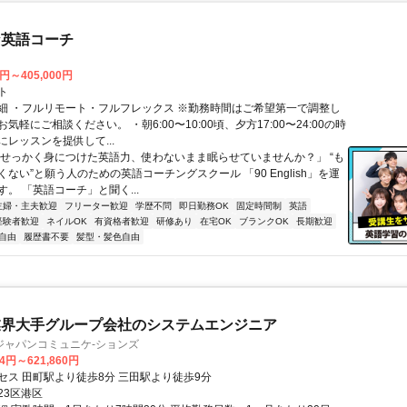
な英語コーチ
0円～405,000円
ト
細 ・フルリモート・フルフレックス ※勤務時間はご希望第一で調整し
気軽にご相談ください。 ・朝6:00〜10:00頃、夕方17:00〜24:00の時
レッスンを提供して...
「せっかく身につけた英語力、使わないまま眠らせていませんか？」 “も
ない”と願う人のための英語コーチングスクール 「90 English」を運
。 「英語コーチ」と聞く...
主婦・主夫歓迎
フリーター歓迎
学歴不問
即日勤務OK
固定時間制
英語
経験者歓迎
ネイルOK
有資格者歓迎
研修あり
在宅OK
ブランクOK
長期歓迎
自由
履歴書不要
髪型・髪色自由
業界大手グループ会社のシステムエンジニア
ジャパンコミュニケ-ションズ
44円～621,860円
セス 田町駅より徒歩8分 三田駅より徒歩9分
23区港区