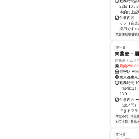
勤務時間詳
22日 10
本的に上記時
仕事内容 
ッフ（音楽
採用です⭐ 
業界未経験者歓
正社員
肉蕎麦・
肉蕎麦トムラウ
月給250,0
東京都東京
勤務時間 1
（終電はしっ
23:0...
仕事内容 
（虎ノ門）
できるフラッ
学歴不問
未経
シフト制
昇給
正社員