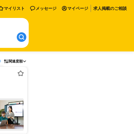
マイリスト
メッセージ
マイページ
求人掲載のご相談
存
関連度順
】