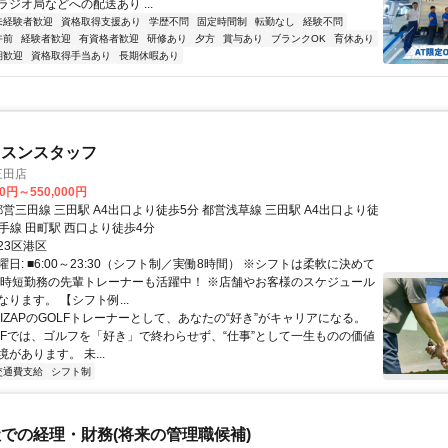
ジオ局などへの配送あり ...
未経験者歓迎
資格取得支援あり
学歴不問
固定時間制
転勤なし
経験不問
午前
経験者歓迎
有資格者歓迎
研修あり
夕方
賞与あり
ブランクOK
育休あり
期歓迎
資格取得手当あり
長期休暇あり
ッスンスタッフ
F三田店
00円～550,000円
山手線 田町駅 西口より徒歩4分
23区港区
日: ■6:00～23:30（シフト制／実働8時間） ※シフトは柔軟に決めて
※時短勤務の先輩トレーナーも活躍中！ ※店舗やお客様のスケジュール
ります。 【シフト例...
RIZAPのGOLFトレーナーとして、あなたの“好き”がキャリアになる。
GOLFでは、ゴルフを「好き」で終わらせず、“仕事”として一生ものの価値
があります。 未...
交通費支給
シフト制
での経理・財務(将来の管理職候補)