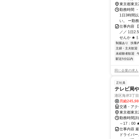
口徒歩4分
東京都東京
勤務時間 ・
1日3時間
い。 ー勤務
仕事内容 【
／／ 1日2
せんか ★ ∥..
制服あり
扶養
主婦・主夫歓迎
未経験者歓迎
駅近5分以内
同じ企業の求人
正社員
テレビ局
港区海岸3丁目
月給245,9
交通・アク
東京都東京
勤務時間詳細
～17：00 
仕事内容 
ドライバー