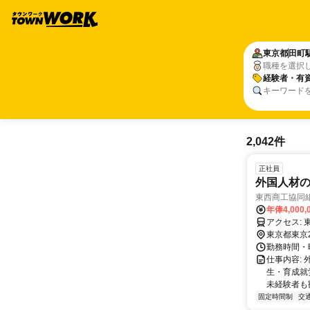
東京都
田町
職種を選択
経験者・有
キーワード
2,042件
正社員
外国人材
東西商工協同
年俸4,000,
東京都東京
勤務時間・曜日
仕事内容:
生・育成就
未経験者も歓
固定時間制
交