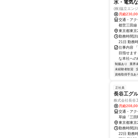
水・電気
(株)協立エン
月給230,0
交通・アク
都営三田線
東京都東京
勤務時間詳
21日 勤務
仕事内容 
目指せます
な本社への
制服あり
業界
未経験者歓迎
資格取得手当あ
正社員
長谷工グ
株式会社長谷
月給208,0
交通・アク
草線「三田
駅」徒歩1
東京都東京
勤務時間詳
22日 勤務