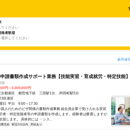
駅
してください
資格者歓迎
を選択してください
条件保
の申請書類作成サポート業務【技能実習・育成就労・特定技能
組合
000円～5,000,000円
アクセス: 東京都港区 都営地下鉄 三田駅1分、JR田町駅5分
23区港区
: 平日 9:00～17:30
 外国人のためのビザ関係の書類作成事務 組合員企業で受け入れる実習
労者・特定技能者等の申請書類を作成します。経験者は優遇しますが、
迎します。 具体的には ・シス...
通費支給
駅近5分以内
昇給あり