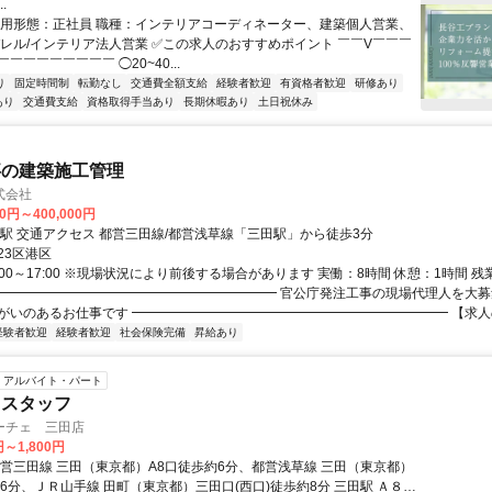
.
雇用形態：正社員 職種：インテリアコーディネーター、建築個人営業、
パレル/インテリア法人営業 ✅この求人のおすすめポイント ￣￣V￣￣￣
￣￣￣￣￣￣￣￣ ◯20~40...
り
固定時間制
転勤なし
交通費全額支給
経験者歓迎
有資格者歓迎
研修あり
あり
交通費支給
資格取得手当あり
長期休暇あり
土日祝休み
事の建築施工管理
式会社
00円～400,000円
最寄駅 三田駅 交通アクセス 都営三田線/都営浅草線「三田駅」から徒歩3分
23区港区
:00～17:00 ※現場状況により前後する場合があります 実働：8時間 休憩：1時間 残
━━━━━━━━━━━━━━━━━━━━━━ 官公庁発注工事の現場代理人を大募
がいのあるお仕事です ━━━━━━━━━━━━━━━━━━━━━━━━ 【求人の.
経験者歓迎
経験者歓迎
社会保険完備
昇給あり
アルバイト・パート
ェスタッフ
ーチェ 三田店
円～1,800円
都営三田線 三田（東京都）A8口徒歩約6分、都営浅草線 三田（東京都）
約6分、ＪＲ山手線 田町（東京都）三田口(西口)徒歩約8分 三田駅 Ａ８出