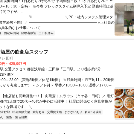
細 実働時間：1日あたり7時間30分 平均勤務日数：1ヶ月あたり20日 〜
：00～18：30（定時） ※今春 フレックスタイム制導入予定 勤務時間は基
間ですが、...
―――――――――ꕤ――――――――― ＼PC・社内システム管理スタ
業界経験不問）／ ――――――――――――――――――― ⭐正社員の
⭐具体的なお仕事について ――...
迎
固定時間制
経験者歓迎
土日祝休み
居酒屋の飲食店スタッフ
シ 田町
00円～425,007円
最寄駅 三田駅 交通アクセス 都営浅草線・三田線「三田駅」より徒歩約2分
23区港区
0:00～23:00（実働8時間／休憩1時間） ※残業時間：月平均11～20時間
かり考慮します） ＜シフト例＞ 早番／10:00～16:00 遅番／17:00～
ー 【他店舗も同時募集中！】 肉蕎麦トムラウシ（市ケ谷・田町）／ 瑠灯
 都内3店舗で20代〜40代が中心に活躍中！ 社歴に関係なく意見交換が
トな職場です。 ＼...
験者歓迎
社会保険完備
賞与あり
交通費支給
まかないあり
駅近5分以内
あり
髪型・髪色自由