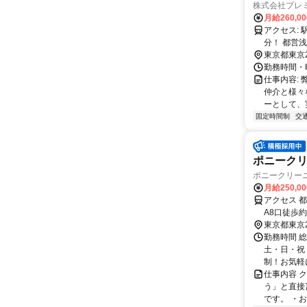
株式会社プレ
月給260,0
アクセス: 駅近で通勤もスムーズ！ JR山手線・京浜東北線「田町駅」から徒歩4
分！ 
東京都東京
勤務時間・曜
仕事内容:
仲介と様々
ーとして、
固定時間制
交
ポニーク
ポニークリー
月給250,0
アクセス 
A8口徒歩
田駅A8口
東京都東京
駅・田町駅
勤務時間 
土・日・祝 
制！お気軽に
仕事内容 
う」と直接
です。 ・お