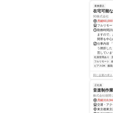
業務委託
在宅可能
90株式会社
月給60,00
フルリモー
勤務時間詳
ますので、お
間帯を中心に
仕事内容 
う挫折したく
営しています
社員登用あり
フルリモート
ピアスOK
服装
同じ企業の求人
正社員
音楽制作
株式会社徳間
月給310,9
交通・アク
東京都東京