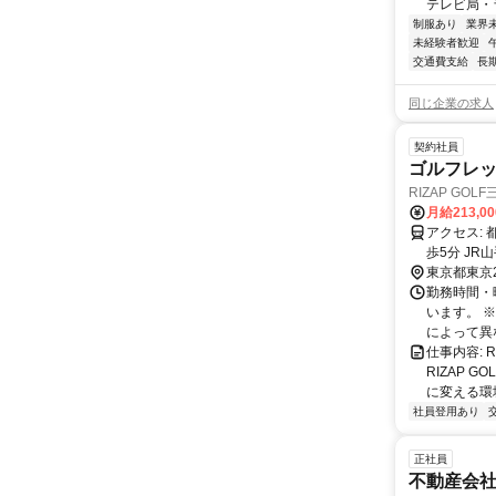
テレビ局・ラ
制服あり
業界
未経験者歓迎
交通費支給
長
同じ企業の求人
契約社員
ゴルフレ
RIZAP GOL
月給213,0
アクセス: 都営三田線 三田駅 A4出口より徒歩5分 都営浅草線 三田駅 A4出口より徒
歩5分 JR
東京都東京
勤務時間・曜
います。 
によって異な
仕事内容: 
RIZAP 
に変える環境
社員登用あり
正社員
不動産会社