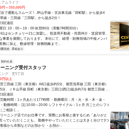
ミアムライフ
00円～350,000円
都営浅草線・三田線「三田駅」から徒歩2分！
23区港区
日: 10：00～19：00 休憩90分（実働7時間30分）
 弊社はセンチュリー21に加盟し、投資用不動産・売買仲介・賃貸管理、
な事業を展開しております。 本社にて、経理・財務領域の中核メンバ
実務に加え、数値管理・財務戦略まで...
通費支給
昇給あり
契約社員
リーニング受付スタッフ
ニング 芝5丁目
00円以上
都営三田線 三田（東京都）A8口徒歩約5分、都営浅草線 三田（東京都）
約5分、ＪＲ山手線 田町（東京都）三田口(西口)徒歩約7分 都営三田線 三
より徒歩5分、 JR山手線 田町駅三田口（西口）より徒歩7分 ※浜松町
23区港区
・三田駅から徒歩圏内！
総労働時間：1ヶ月あたり177時間 ・勤務曜日：月・火・水・木・金・
・勤務時間： [1] 10:00～20:00 シフトサイクル：1ヶ月 月ごとのシフト
ご相談く...
クリーニング店でのお仕事です。実際にお客様と接するため「ありがと
言っていただくことも。 勤務中やっていただくことは大きく分けて3つ
客様から衣類などのお預かり ・お預か...