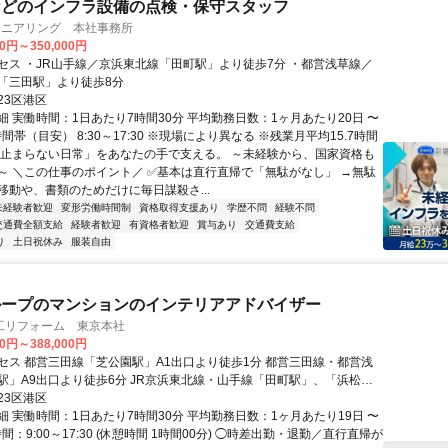
などのインフラ設備の点検・保守スタッフ
ジニアリング 本社事務所
00円～350,000円
セス ・JR山手線／京浜東北線「田町駅」より徒歩7分 ・都営浅草線／
「三田駅」より徒歩8分
23区港区
細 実働時間：1日あたり7時間30分 平均勤務日数：1ヶ月あたり20日 〜
時間帯（目安） 8:30～17:30 ※現場により異なる ※残業月平均15.7時間
「止まらない日常」をあなたの手で支える。 ～未経験から、国家資格も
～ ＼この仕事のポイント／ ✅基本は直行直帰で「無駄がなし」 →無駄
移動や、書類のためだけに毎日謀殺さ...
未経験者歓迎
変形労働時間制
資格取得支援あり
学歴不問
経験不問
交通費全額支給
経験者歓迎
有資格者歓迎
賞与あり
交通費支給
り
土日祝休み
服装自由
ループのマンションのインテリアアドバイザー
工リフォーム 東京本社
00円～388,000円
セス 都営三田線「芝公園駅」A1出口より徒歩1分 都営三田線・都営浅
駅」A9出口より徒歩6分 JR京浜東北線・山手線「田町駅」、「浜松町
2分
23区港区
細 実働時間：1日あたり7時間30分 平均勤務日数：1ヶ月あたり19日 〜
時間：9:00～17:30 (休憩時間 1時間00分) ◯時差出勤・退勤／直行直帰が