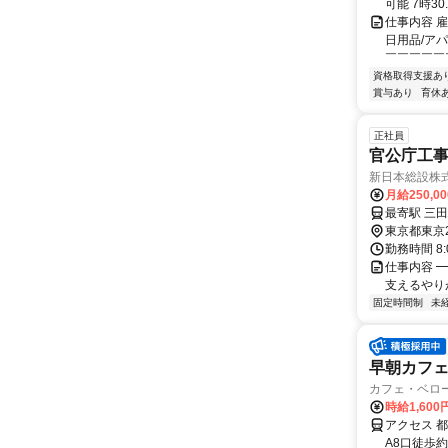
可能 7時30..
仕事内容 
日用品/ア
￣￣￣￣￣￣
資格取得支援あ
賞与あり
育休
正社員
官公庁工
新日本総設株
月給250,0
東京都東京
勤務時間 8
仕事内容 
支えるやり
固定時間制
未
早朝カフ
カフェ・ベロ
時給1,600
アクセス 
A8口徒歩