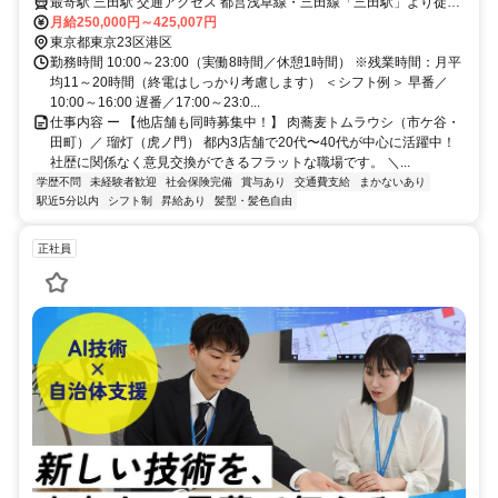
最寄駅 三田駅 交通アクセス 都営浅草線・三田線「三田駅」より徒歩
約2分
月給250,000円～425,007円
東京都東京23区港区
勤務時間 10:00～23:00（実働8時間／休憩1時間） ※残業時間：月平
均11～20時間（終電はしっかり考慮します） ＜シフト例＞ 早番／
10:00～16:00 遅番／17:00～23:0...
仕事内容 ー 【他店舗も同時募集中！】 肉蕎麦トムラウシ（市ケ谷・
田町）／ 瑠灯（虎ノ門） 都内3店舗で20代〜40代が中心に活躍中！
社歴に関係なく意見交換ができるフラットな職場です。 ＼...
学歴不問
未経験者歓迎
社会保険完備
賞与あり
交通費支給
まかないあり
駅近5分以内
シフト制
昇給あり
髪型・髪色自由
正社員