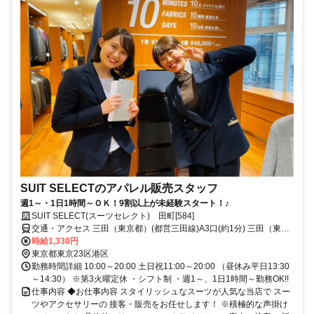
SUIT SELECTのアパレル販売スタッフ
週1～・1日1時間～ＯＫ！9割以上が未経験スタート！♪
SUIT SELECT(スーツセレクト) 田町[584]
交通・アクセス 三田（東京都）(都営三田線)A3口(約1分) 三田（東京
都）(都営浅草線)A3口(約1分) 田町（東京都）(ＪＲ京浜東北線)三田口
時給1,330円
(西口)(約3分)
東京都東京23区港区
勤務時間詳細 10:00～20:00 土日祝11:00～20:00 （昼休み平日13:30
～14:30） ※第3火曜定休 ・シフト制 ・週1～、1日1時間～勤務OK!!
仕事内容 ◆お仕事内容 スタイリッシュなスーツが人気な当店で スー
ツやアクセサリーの 接客・販売をお任せします！ ※積極的な声掛け