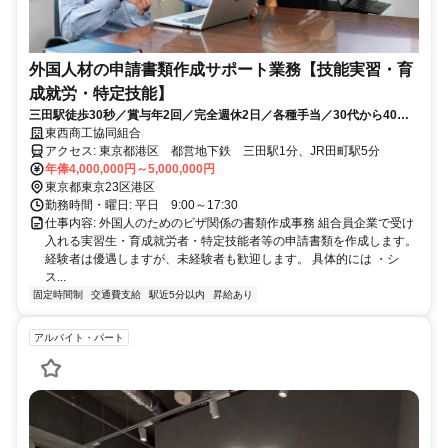
外国人材の申請書類作成サポート業務【技能実習・育
成就労・特定技能】
三田駅徒歩30秒／賞与年2回／完全週休2日／各種手当／30代から40代
活躍中
東西商工協同組合
アクセス: 東京都港区 都営地下鉄 三田駅1分、JR田町駅5分
年俸4,000,000円～5,000,000円
東京都東京23区港区
勤務時間・曜日: 平日 9:00～17:30
仕事内容: 外国人のためのビザ関係の書類作成事務 組合員企業で受け
入れる実習生・育成就労者・特定技能者等の申請書類を作成します。
経験者は優遇しますが、未経験者も歓迎します。 具体的には ・シ
ス...
固定時間制
交通費支給
駅近5分以内
昇給あり
アルバイト・パート