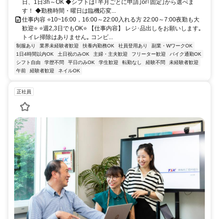
日、1日3h～OK ◆シフトは｢半月ごとに申請｣or｢固定｣から選べま
す！ ◆勤務時間・曜日は臨機応変...
仕事内容 ⭐10~16:00，16:00～22:00入れる方 22:00～7:00夜勤も大
歓迎⭐ ⭐週2,3日でもOK⭐ 【仕事内容】 レジ･品出しをお願いします｡
トイレ掃除はありません｡ コンビ...
制服あり
業界未経験者歓迎
扶養内勤務OK
社員登用あり
副業・WワークOK
1日4時間以内OK
土日祝のみOK
主婦・主夫歓迎
フリーター歓迎
バイク通勤OK
シフト自由
学歴不問
平日のみOK
学生歓迎
転勤なし
経験不問
未経験者歓迎
午前
経験者歓迎
ネイルOK
正社員