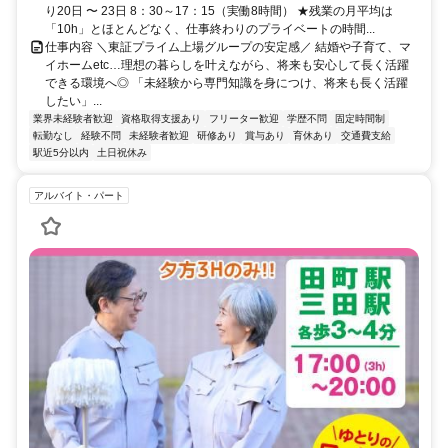
り20日 〜 23日 8：30～17：15（実働8時間） ★残業の月平均は
「10h」とほとんどなく、仕事終わりのプライベートの時間...
仕事内容 ＼東証プライム上場グループの安定感／ 結婚や子育て、マ
イホームetc…理想の暮らしを叶えながら、将来も安心して長く活躍
できる環境へ◎ 「未経験から専門知識を身につけ、将来も長く活躍
したい」...
業界未経験者歓迎
資格取得支援あり
フリーター歓迎
学歴不問
固定時間制
転勤なし
経験不問
未経験者歓迎
研修あり
賞与あり
育休あり
交通費支給
駅近5分以内
土日祝休み
アルバイト・パート