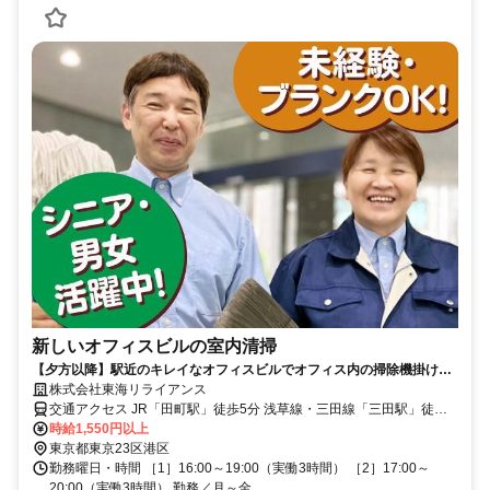
新しいオフィスビルの室内清掃
【夕方以降】駅近のキレイなオフィスビルでオフィス内の掃除機掛けな
ど/時間調整可/Wワーク歓迎
株式会社東海リライアンス
交通アクセス JR「田町駅」徒歩5分 浅草線・三田線「三田駅」徒歩3
分 （周辺の各駅からの所要時間） JR「田町駅」まで：「秋葉原駅」
時給1,550円以上
より14分 「京急蒲田駅」より14分 都営三田線「三田駅」まで：「巣
東京都東京23区港区
鴨駅」より約18分 都営浅草線「三田駅」まで：「浅草駅」より約20
勤務曜日・時間 ［1］16:00～19:00（実働3時間） ［2］17:00～
分
20:00（実働3時間） 勤務／月～金