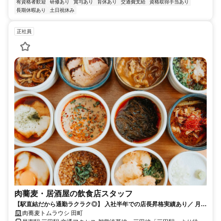
有資格者歓迎
研修あり
賞与あり
育休あり
交通費支給
資格取得手当あり
長期休暇あり
土日祝休み
正社員
肉蕎麦・居酒屋の飲食店スタッフ
【駅直結だから通勤ラクラク◎】 入社半年での店長昇格実績あり／ 月曜
固定休＆充実の手当あり
肉蕎麦トムラウシ 田町