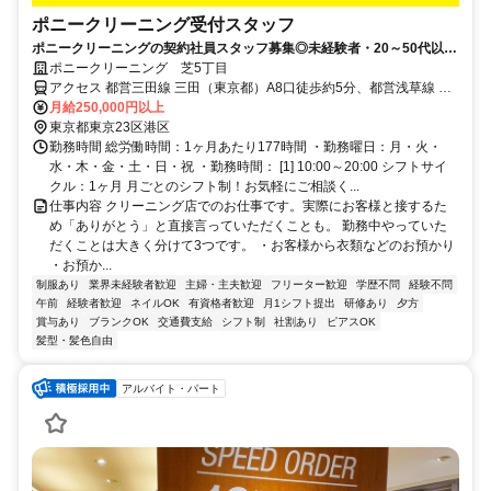
ポニークリーニング受付スタッフ
ポニークリーニングの契約社員スタッフ募集◎未経験者・20～50代以降
の方も活躍できる環境です。
ポニークリーニング 芝5丁目
アクセス 都営三田線 三田（東京都）A8口徒歩約5分、都営浅草線 三
田（東京都）A8口徒歩約5分、ＪＲ山手線 田町（東京都）三田口(西
月給250,000円以上
口)徒歩約7分 都営三田線 三田駅A8口より徒歩5分、 JR山手線 田町駅
東京都東京23区港区
三田口（西口）より徒歩7分 ※浜松町駅・田町駅・三田駅から徒歩圏
勤務時間 総労働時間：1ヶ月あたり177時間 ・勤務曜日：月・火・
内！
水・木・金・土・日・祝 ・勤務時間： [1] 10:00～20:00 シフトサイ
クル：1ヶ月 月ごとのシフト制！お気軽にご相談く...
仕事内容 クリーニング店でのお仕事です。実際にお客様と接するた
め「ありがとう」と直接言っていただくことも。 勤務中やっていた
だくことは大きく分けて3つです。 ・お客様から衣類などのお預かり
・お預か...
制服あり
業界未経験者歓迎
主婦・主夫歓迎
フリーター歓迎
学歴不問
経験不問
午前
経験者歓迎
ネイルOK
有資格者歓迎
月1シフト提出
研修あり
夕方
賞与あり
ブランクOK
交通費支給
シフト制
社割あり
ピアスOK
髪型・髪色自由
アルバイト・パート