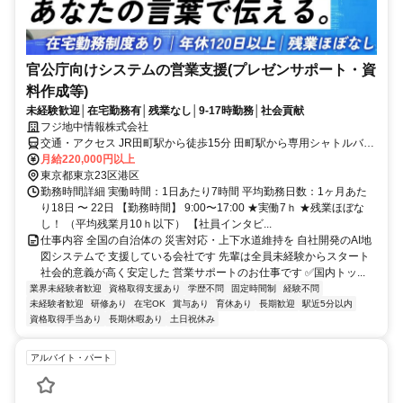
官公庁向けシステムの営業支援(プレゼンサポート・資
料作成等)
未経験歓迎│在宅勤務有│残業なし│9-17時勤務│社会貢献
フジ地中情報株式会社
交通・アクセス JR田町駅から徒歩15分 田町駅から専用シャトルバス
あり／ゆりかもめ「芝浦ふ頭駅」から徒歩3分
月給220,000円以上
東京都東京23区港区
勤務時間詳細 実働時間：1日あたり7時間 平均勤務日数：1ヶ月あた
り18日 〜 22日 【勤務時間】 9:00〜17:00 ★実働7ｈ ★残業ほぼな
し！ （平均残業⽉10ｈ以下） 【社員インタビ...
仕事内容 全国の自治体の 災害対応・上下水道維持を 自社開発のAI地
図システムで 支援している会社です 先輩は全員未経験からスタート
社会的意義が高く安定した 営業サポートのお仕事です ✅国内トッ...
業界未経験者歓迎
資格取得支援あり
学歴不問
固定時間制
経験不問
未経験者歓迎
研修あり
在宅OK
賞与あり
育休あり
長期歓迎
駅近5分以内
資格取得手当あり
長期休暇あり
土日祝休み
アルバイト・パート