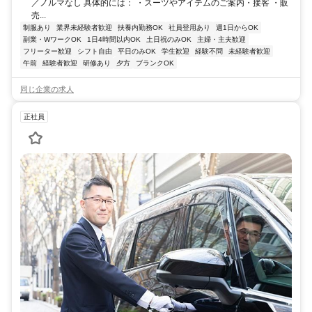
／ノルマなし 具体的には： ・スーツやアイテムのご案内・接客 ・販
売...
制服あり
業界未経験者歓迎
扶養内勤務OK
社員登用あり
週1日からOK
副業・WワークOK
1日4時間以内OK
土日祝のみOK
主婦・主夫歓迎
フリーター歓迎
シフト自由
平日のみOK
学生歓迎
経験不問
未経験者歓迎
午前
経験者歓迎
研修あり
夕方
ブランクOK
同じ企業の求人
正社員