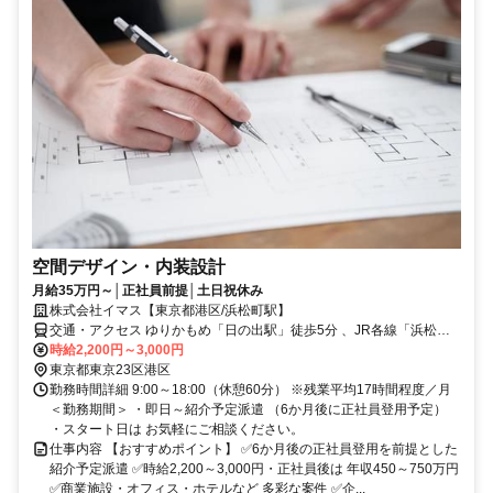
空間デザイン・内装設計
月給35万円～│正社員前提│土日祝休み
株式会社イマス【東京都港区/浜松町駅】
交通・アクセス ゆりかもめ「日の出駅」徒歩5分 、JR各線「浜松町
駅」徒歩10分 、都営浅草線「大門駅」徒歩10分
時給2,200円～3,000円
東京都東京23区港区
勤務時間詳細 9:00～18:00（休憩60分） ※残業平均17時間程度／月
＜勤務期間＞ ・即日～紹介予定派遣 （6か月後に正社員登用予定）
・スタート日は お気軽にご相談ください。
仕事内容 【おすすめポイント】 ✅6か月後の正社員登用を前提とした
紹介予定派遣 ✅時給2,200～3,000円・正社員後は 年収450～750万円
✅商業施設・オフィス・ホテルなど 多彩な案件 ✅企...