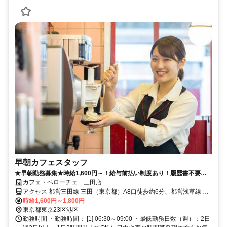
早朝カフェスタッフ
★早朝勤務募集★時給1,600円～！給与前払い制度あり！履歴書不要！
社割あり！カフェ勤務未経験歓迎！
カフェ・ベローチェ 三田店
アクセス 都営三田線 三田（東京都）A8口徒歩約6分、都営浅草線 三
田（東京都）A8口徒歩約6分、ＪＲ山手線 田町（東京都）三田口(西
時給1,600円～1,800円
口)徒歩約8分 三田駅 Ａ８出口徒歩4分、田町駅 西口徒歩5分
東京都東京23区港区
勤務時間 ・勤務時間： [1] 06:30～09:00 ・最低勤務日数（週）：2日