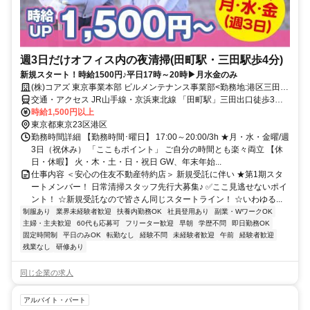
週3日だけオフィス内の夜清掃(田町駅・三田駅歩4分)
新規スタート！時給1500円♪平日17時～20時▶月水金のみ
(株)コアズ 東京事業本部 ビルメンテナンス事業部<勤務地:港区三田3
丁目/オフィスビルの日常清掃>
交通・アクセス JR山手線・京浜東北線 「田町駅」三田出口徒歩3～4
分、都営浅草線・三田線 「三田駅」A2出口徒歩3～4分
時給1,500円以上
東京都東京23区港区
勤務時間詳細 【勤務時間･曜日】 17:00～20:00/3h ★月・水・金曜/週
3日（祝休み） 「ここもポイント」 ご自分の時間とも楽々両立 【休
日・休暇】 火・木・土・日・祝日 GW、年末年始...
仕事内容 ＜安心の住友不動産特約店＞ 新規受託に伴い ★第1期スタ
ートメンバー！ 日常清掃スタッフ先行大募集♪ ✅ここ見逃せないポイ
ント！ ☆新規受託なので皆さん同じスタートライン！ ☆いわゆる...
制服あり
業界未経験者歓迎
扶養内勤務OK
社員登用あり
副業・WワークOK
主婦・主夫歓迎
60代も応募可
フリーター歓迎
早朝
学歴不問
即日勤務OK
固定時間制
平日のみOK
転勤なし
経験不問
未経験者歓迎
午前
経験者歓迎
残業なし
研修あり
同じ企業の求人
アルバイト・パート