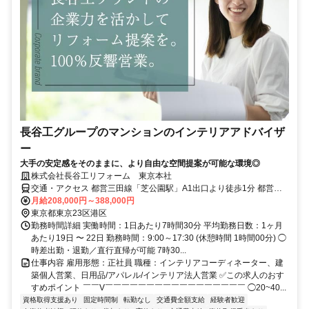
長谷工グループのマンションのインテリアアドバイザ
ー
大手の安定感をそのままに、より自由な空間提案が可能な環境◎
株式会社長谷工リフォーム 東京本社
交通・アクセス 都営三田線「芝公園駅」A1出口より徒歩1分 都営三
田線・都営浅草線「三田駅」A9出口より徒歩6分 JR京浜東北線・山
月給208,000円～388,000円
手線「田町駅」、「浜松町駅」徒歩12分
東京都東京23区港区
勤務時間詳細 実働時間：1日あたり7時間30分 平均勤務日数：1ヶ月
あたり19日 〜 22日 勤務時間：9:00～17:30 (休憩時間 1時間00分) ◯
時差出勤・退勤／直行直帰が可能 7時30...
仕事内容 雇用形態：正社員 職種：インテリアコーディネーター、建
築個人営業、日用品/アパレル/インテリア法人営業 ✅この求人のおす
すめポイント ￣￣V￣￣￣￣￣￣￣￣￣￣￣￣￣￣￣￣￣ ◯20~40...
資格取得支援あり
固定時間制
転勤なし
交通費全額支給
経験者歓迎