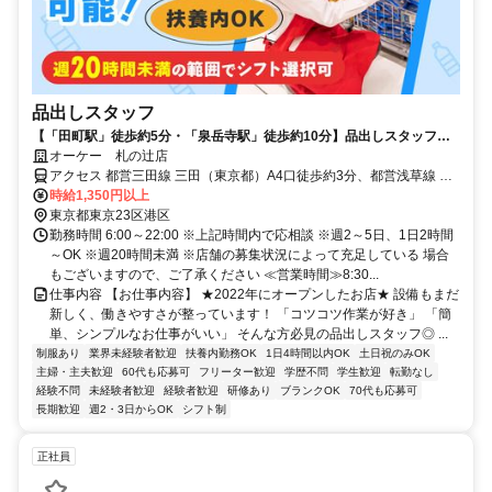
品出しスタッフ
【「田町駅」徒歩約5分・「泉岳寺駅」徒歩約10分】品出しスタッフと
して働こう！／接客がニガテでも安心のシンプル作業！
オーケー 札の辻店
アクセス 都営三田線 三田（東京都）A4口徒歩約3分、都営浅草線 三
田（東京都）A4口徒歩約3分、ＪＲ京浜東北線 田町（東京都）三田口
時給1,350円以上
(西口)徒歩約5分 各線「田町駅」より徒歩5分＊自転車通勤OK
東京都東京23区港区
勤務時間 6:00～22:00 ※上記時間内で応相談 ※週2～5日、1日2時間
～OK ※週20時間未満 ※店舗の募集状況によって充足している 場合
もございますので、ご了承ください ≪営業時間≫8:30...
仕事内容 【お仕事内容】 ★2022年にオープンしたお店★ 設備もまだ
新しく、働きやすさが整っています！ 「コツコツ作業が好き」 「簡
単、シンプルなお仕事がいい」 そんな方必見の品出しスタッフ◎ ...
制服あり
業界未経験者歓迎
扶養内勤務OK
1日4時間以内OK
土日祝のみOK
主婦・主夫歓迎
60代も応募可
フリーター歓迎
学歴不問
学生歓迎
転勤なし
経験不問
未経験者歓迎
経験者歓迎
研修あり
ブランクOK
70代も応募可
長期歓迎
週2・3日からOK
シフト制
正社員