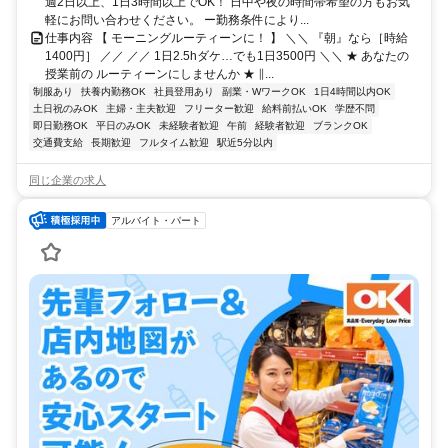
週2日以上、1日3時間以上でOK！ 日中や夜の時間帯希望の方もお気
軽にお問い合わせください。 ー勤務条件により...
仕事内容 【 モーニングルーティーンに！ 】 ＼＼ 『朝』なら［時給
1400円］ ／／ ／／ 1日2.5hダケ…でも1日3500円 ＼＼ ★ あなたの
授業前の ルーティーンにしませんか ★ ∥...
制服あり
扶養内勤務OK
社員登用あり
副業・WワークOK
1日4時間以内OK
土日祝のみOK
主婦・主夫歓迎
フリーター歓迎
給料前払いOK
学歴不問
即日勤務OK
平日のみOK
未経験者歓迎
午前
経験者歓迎
ブランクOK
交通費支給
長期歓迎
フルタイム歓迎
駅近5分以内
同じ企業の求人
アルバイト・パート