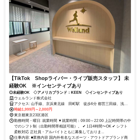
【TikTok Shopライバー・ライブ販売スタッフ】 未
経験OK ※インセンティブあり
◎未経験OK ◇アメリカブランド：KEEN ◇インセンティブあり
ウェルランド株式会社
アクセス: 山手線、京浜東北線 田町駅 徒歩6分 都営三田線、浅草
線 三田駅 徒歩5分
時給1,999円～2,000円
東京都東京23区港区
勤務時間・曜日: 就業時間 ▼就業時間：09:00～22:00 上記時間帯の中
でのシフト制（出勤時間帯相談可能）。 ✔ 1日4時間〜OK ✔ シフト
柔軟対応 正社員・アルバイトともに募集しておりま...
仕事内容: ■業務内容 国内外有名なスポーツ・アウトドアブランド商