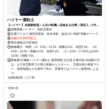
ハイヤー運転士
【ハイヤー】未経験歓迎／人生の転機／品格ある仕事／高収入（1年目
～月収例 約43万円）／VIP送迎
国際興業ハイヤー 田町営業所
交通アクセス 都営浅草線「泉岳寺駅」徒歩1分 JR線｢高輪ゲートウェ
イ駅｣徒歩8分
月給233,900円以上
東京都東京23区港区
勤務曜日・時間 （A）8:30～24:30（実働10:42、休憩5:18） （B）
8:00～24:00（実働10:42、休憩5:18） （C）8:00～17:00又は9:00～
18:00（実働7:08...
募集要項 職種 ハイヤー運転士 雇用形態 正社員 仕事内容 未経験の方
は、まず各営業所での導入研修からスタート。 交通法規や接客マナ
ー、地理知識などを座学で学び、営業所ではベテラン指導員による
マ...
未経験者歓迎
シフト制
派遣社員