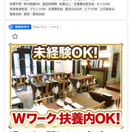
学歴不問
即日勤務OK
固定時間制
転勤なし
交通費全額支給
ネイルOK
有資格者歓迎
ブランクOK
交通費支給
駅近5分以内
ピアスOK
土日祝休み
服装自由
髪型・髪色自由
アルバイト・パート