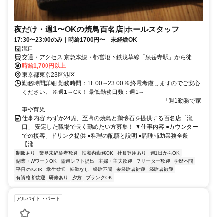
夜だけ・週1〜OKの焼鳥百名店|ホールスタッフ
17:30〜23:00のみ｜時給1700円〜｜未経験OK
瀧口
交通・アクセス 京急本線・都営地下鉄浅草線「泉岳寺駅」から徒歩1
分、JR山手線・JR京浜東北線「高輪ゲートウェイ駅」から徒歩2分
時給1,700円以上
東京都東京23区港区
勤務時間詳細 勤務時間：18:00～23:00 ※終電考慮しますのでご安心
ください。 ※週1～OK！ 最低勤務日数：週1～
―――――――――――――――――――――――― 「週1勤務で家
事や育児...
仕事内容 わずか24席、至高の焼鳥と鶏懐石を提供する百名店「瀧
口」 安定した職場で長く勤めたい方募集！ ▼仕事内容 ●カウンター
での接客、ドリンク提供 ●料理の配膳と説明 ●調理補助業務全般
【瀧...
制服あり
業界未経験者歓迎
扶養内勤務OK
社員登用あり
週1日からOK
副業・WワークOK
隔週シフト提出
主婦・主夫歓迎
フリーター歓迎
学歴不問
平日のみOK
学生歓迎
転勤なし
経験不問
未経験者歓迎
経験者歓迎
有資格者歓迎
研修あり
夕方
ブランクOK
アルバイト・パート