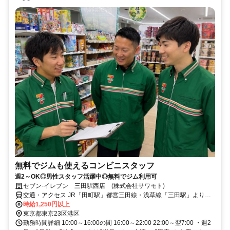
無料でジムも使えるコンビニスタッフ
週2～OK◎男性スタッフ活躍中◎無料でジム利用可
セブン-イレブン 三田駅西店 (株式会社サワモト)
交通・アクセス JR「田町駅」都営三田線・浅草線「三田駅」より徒
歩3分
時給1,250円以上
東京都東京23区港区
勤務時間詳細 10:00～16:00の間 16:00～22:00 22:00～翌7:00 ・週2