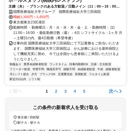
ホールスタッフ(病院内レストラン)
主婦（夫）・ブランクのある方歓迎／日勤メイン（11：00～16：00勤
務）
国際医療福祉大学グループ 国際医療福祉大学三田病院
時給1,300円～1,450円
東京都東京23区港区
勤務時間 ・勤務曜日：月・火・水・木・金・土 ・勤務時間： [1]
11:00～16:00 ・最低勤務日数（週）：4日 シフトサイクル：1ヶ月 月
～土曜日の内、週4日勤務（希望考慮）
仕事内容 国際医療福祉大学三田病院にて下記業務をご担当いただき
ます。 国際医療福祉大学三田病院は、がん診療における基幹病院と
して機能充実に努め、 今では全国から患者様にご来院いただけるよ
うになりました...
制服あり
業界未経験者歓迎
ランチタイム
扶養内勤務OK
主婦・主夫歓迎
フリーター歓迎
学歴不問
職場見学可
経験不問
未経験者歓迎
午前
経験者歓迎
月1シフト提出
夕方
ブランクOK
交通費支給
長期歓迎
フルタイム歓迎
駅近5分以内
シフト制
前へ
次へ
1
2
3
4
5
この条件の新着求人を受け取る
東京都 / 田町駅
駅チカ・駅ナカ