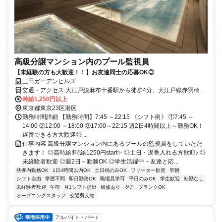
高級分譲マンション内のプール監視員
【未経験の方も大歓迎！！】お友達同士の応募OK◎
三田ガーデンヒルズ
交通・アクセス 大江戸線麻布十番駅から徒歩4分、大江戸線赤羽橋駅
から徒歩5分
時給1,250円以上
東京都東京23区港区
勤務時間詳細 【勤務時間】7:45 ～22:15 《シフト例》 ①7:45 ～
14:00 ②12:00 ～18:00 ③17:00～22:15 週2日4時間以上～勤務OK！
遅番できる方大歓迎◎ ...
仕事内容 高級分譲マンション内にあるプールの監視員をしていただ
きます！ ◎高時給!!時給1250円start✨ ◎土日・遅番入れる方歓迎♪ ◎
未経験者歓迎 ◎週2日～勤務OK ◎学生活躍中・友達と応...
扶養内勤務OK
1日4時間以内OK
土日祝のみOK
フリーター歓迎
早朝
シフト自由
学歴不問
即日勤務OK
職場見学可
平日のみOK
学生歓迎
転勤なし
未経験者歓迎
午前
月1シフト提出
研修あり
夕方
ブランクOK
オープニングスタッフ
交通費支給
アルバイト・パート