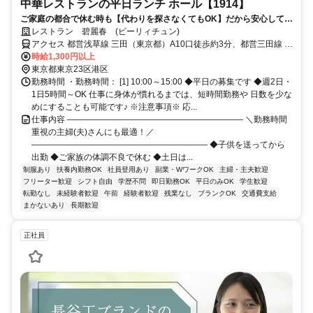
中華レストランの平日ランチ ホール【1914】
ご家庭の都合で休む時も【代わりを探さなくてもOK】だから安心して働
けます！【無料まかない】もお楽しみに♪
レストラン 碧麗春 (ビーリィチュン)
アクセス 都営浅草線 三田（東京都）A10口徒歩約3分、都営三田線 三
田（東京都）A10口徒歩約3分、都営三田線 芝公園A2口徒歩約4分
時給1,300円以上
「三田」駅 徒歩3分/駅チカ
東京都東京23区港区
勤務時間 ・勤務時間： [1] 10:00～15:00 ◆平日の募集です ◆週2日・
1日5時間～OK 仕事に身体が慣れるまでは、短時間勤務や 日数を少な
めにすることも可能です♪ ※注意事項※ 応...
仕事内容 ――――――――――――――――――――― ＼勤務時間
重視の主婦(夫)さんにも最適！／
――――――――――――――――――――― ◆子供を送ってから
出勤 ◆ご家族の体調不良で休む ◆土日は...
制服あり
扶養内勤務OK
社員登用あり
副業・WワークOK
主婦・主夫歓迎
フリーター歓迎
シフト自由
学歴不問
即日勤務OK
平日のみOK
学生歓迎
転勤なし
未経験者歓迎
午前
経験者歓迎
残業なし
ブランクOK
交通費支給
まかないあり
長期歓迎
正社員