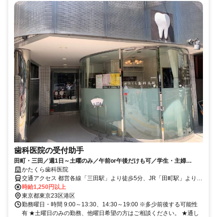
歯科医院の受付助手
田町・三田／週1日～土曜のみ／午前or午後だけも可／学生・主婦
（夫）さん歓迎／Wワーク・未経験可
かたくら歯科医院
交通アクセス 都営各線「三田駅」より徒歩5分、JR「田町駅」より徒
歩6分
時給1,250円以上
東京都東京23区港区
勤務曜日・時間 9:00～13:30、14:30～19:00 ※多少前後する可能性
有 ★土曜日のみの勤務、他曜日希望の方はご相談ください。 ★通し