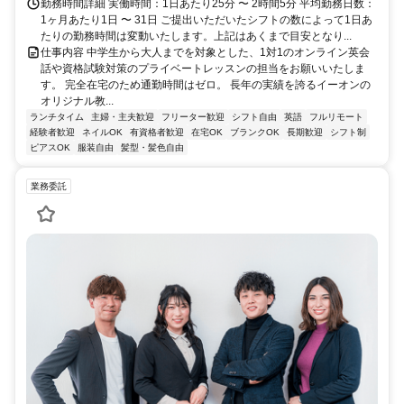
勤務時間詳細 実働時間：1日あたり25分 〜 2時間5分 平均勤務日数：
1ヶ月あたり1日 〜 31日 ご提出いただいたシフトの数によって1日あ
たりの勤務時間は変動いたします。上記はあくまで目安となり...
仕事内容 中学生から大人までを対象とした、1対1のオンライン英会
話や資格試験対策のプライベートレッスンの担当をお願いいたしま
す。 完全在宅のため通勤時間はゼロ。 長年の実績を誇るイーオンの
オリジナル教...
ランチタイム
主婦・主夫歓迎
フリーター歓迎
シフト自由
英語
フルリモート
経験者歓迎
ネイルOK
有資格者歓迎
在宅OK
ブランクOK
長期歓迎
シフト制
ピアスOK
服装自由
髪型・髪色自由
業務委託