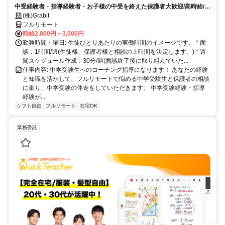
中受経験者・指導経験者・お子様の中受を終えた保護者大歓迎/高時給/週
1〜OK！/面接〜研修までオンライン完結
(株)Grabit
フルリモート
時給2,000円～3,000円
勤務時間・曜日: 生徒ひとりあたりの実働時間のイメージです。 * 面
談：1時間/週(生徒様、保護者様と相談の上時間を決定します。) * 週
間スケジュール作成：30分/週(面談終了後に取り組んでいた...
仕事内容: 中学受験生へのコーチング指導になります！ あなたの経験
と知識を活かして、フルリモートで悩める中学受験生と保護者の相談
に乗り、中学受験の伴走をしていただきます。 中学受験経験・指導
経験が...
シフト自由
フルリモート
在宅OK
業務委託