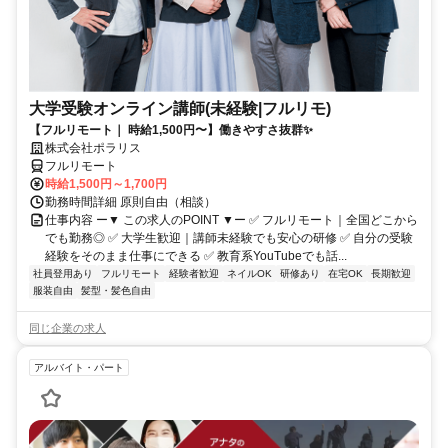
大学受験オンライン講師(未経験|フルリモ)
【フルリモート｜ 時給1,500円〜】働きやすさ抜群✨
株式会社ポラリス
フルリモート
時給1,500円～1,700円
勤務時間詳細 原則自由（相談）
仕事内容 ー▼ この求人のPOINT ▼ー ✅ フルリモート｜全国どこから
でも勤務◎ ✅ 大学生歓迎｜講師未経験でも安心の研修 ✅ 自分の受験
経験をそのまま仕事にできる ✅ 教育系YouTubeでも話...
社員登用あり
フルリモート
経験者歓迎
ネイルOK
研修あり
在宅OK
長期歓迎
服装自由
髪型・髪色自由
同じ企業の求人
アルバイト・パート