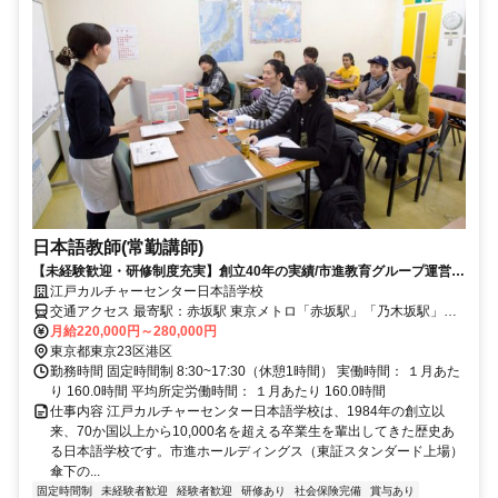
日本語教師(常勤講師)
【未経験歓迎・研修制度充実】創立40年の実績/市進教育グループ運営の
安定校/正社員登用制度あり
江戸カルチャーセンター日本語学校
交通アクセス 最寄駅：赤坂駅 東京メトロ「赤坂駅」「乃木坂駅」よ
り徒歩6分 東京メトロ千代田線「赤坂駅」「乃木坂駅」より徒歩6分
月給220,000円～280,000円
東京メトロ日比谷線・都営地下鉄大江戸線「六本木駅」より徒歩10分
東京都東京23区港区
東京メトロ半蔵門線「青山一丁目駅」徒歩10分 東京メトロ丸ノ内
勤務時間 固定時間制 8:30~17:30（休憩1時間） 実働時間： １月あた
線・銀座線「赤坂見附駅」徒歩12分
り 160.0時間 平均所定労働時間： １月あたり 160.0時間
仕事内容 江戸カルチャーセンター日本語学校は、1984年の創立以
来、70か国以上から10,000名を超える卒業生を輩出してきた歴史あ
る日本語学校です。市進ホールディングス（東証スタンダード上場）
傘下の...
固定時間制
未経験者歓迎
経験者歓迎
研修あり
社会保険完備
賞与あり