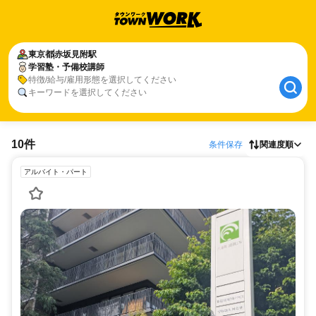
東京都
赤坂見附駅
学習塾・予備校講師
特徴/給与/雇用形態を選択してください
キーワードを選択してください
10件
条件保存
関連度順
アルバイト・パート