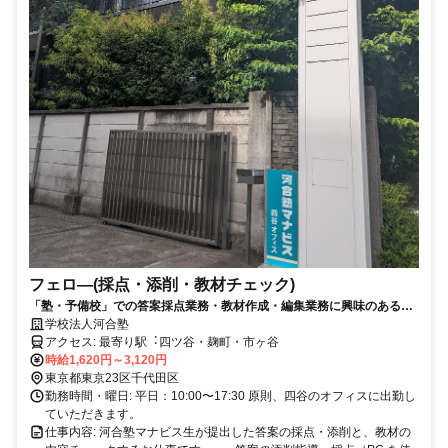
フェロ―(採点・添削・教材チェック)
「塾・予備校」での答案採点業務・教材作成・編集業務に興味のある
方、ぜひご応募ください！
学校法人河合塾
アクセス: 最寄り駅︓四ツ⾕・麹町・市ヶ⾕
時給1,620円～3,120円
東京都東京23区千代田区
勤務時間・曜日: 平日：10:00〜17:30 原則、四谷のオフィスに出勤し
ていただきます。
仕事内容: 河合塾マナビス生が提出した答案の採点・添削と、教材の