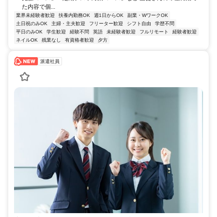
た内容で個...
業界未経験者歓迎
扶養内勤務OK
週1日からOK
副業・WワークOK
土日祝のみOK
主婦・主夫歓迎
フリーター歓迎
シフト自由
学歴不問
平日のみOK
学生歓迎
経験不問
英語
未経験者歓迎
フルリモート
経験者歓迎
ネイルOK
残業なし
有資格者歓迎
夕方
派遣社員