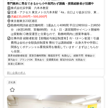
専門教科に専念できるから小中高問わず講義・授業経験者が活躍中
株式会社浜学園 六本木教室
交通・アクセス 東京メトロ六本木駅「4a」出口より徒歩12分、東京
メトロ溜池山王駅「10番」出口より徒歩9分
月給235,000円～500,000円
東京都東京23区港区
勤務時間詳細 総労働時間：1週あたり40時間 平日12時50分～21時50
分 （休憩1時間、実働8時間） ※土・日・講習期間やイベント開催時
は変動制 ◎教室運営と分業なので、勤務時間内に授業準備等...
仕事内容 経験者歓迎【前職給与保証制度有】/U・Iターン歓迎！引越
費用は会社が全額負担制度有 弊社では講師経験・出身大学や学部に
関係なくポテンシャル重視採用を徹底しています ✅ まずはこちらか
ら全国...
業界未経験者歓迎
変形労働時間制
職場見学可
転勤なし
経験不問
研修あり
賞与あり
ブランクOK
育休あり
交通費支給
駅近5分以内
社割あり
友達と応募OK
同じ企業の求人
正社員