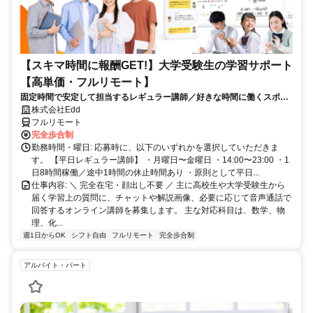
【スキマ時間に報酬GET!】大学受験生の学習サポート
【高単価・フルリモート】
固定時間で安定して担当するレギュラー講師／好きな時間に働くスポッ
ト講師から選べます！
株式会社Edd
フルリモート
完全歩合制
勤務時間・曜日: 応募時に、以下のいずれかを選択していただきま
す。 【平日レギュラー講師】 ・月曜日〜金曜日 ・14:00〜23:00 ・1
日8時間稼働／途中1時間の休止時間あり ・原則として平日...
仕事内容: ＼ 完全在宅・顔出し不要 ／ 主に高校生や大学受験生から
届く学習上の質問に、チャットや解説画像、必要に応じて音声通話で
回答するオンライン講師を募集します。 主な対応科目は、数学、物
理、化...
週1日からOK
シフト自由
フルリモート
完全歩合制
アルバイト・パート