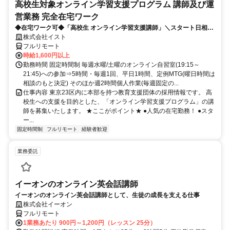
高校生対象オンライン学習支援プログラム 講師及び運
営業務 完全在宅ワーク
◆在宅ワーク可◆「高校生 オンライン学習支援講師」＼スタート日相談
OK♪／≪資格・免許不問≫
株式会社イスト
フルリモート
時給1,600円以上
勤務時間 固定時間制 毎週水曜/土曜のオンライン自習室(19:15～
21:45)への参加⇒5時間・毎週1回、平日1時間、定例MTG(曜日時間は
相談のもと決定) そのほか週2時間個人作業(毎週固定の...
仕事内容 東京23区内に本部を持つ教育支援団体の採用情報です。 高
校生への支援を目的とした、「オンライン学習支援プログラム」の講
師を募集いたします。 ★ここがポイント★ ●人気の在宅勤務！ ●スタ
ー...
固定時間制
フルリモート
経験者歓迎
業務委託
イーオンのオンライン英会話講師
イーオンのオンライン英会話講師として、生徒の成長を支える仕事
株式会社イーオン
フルリモート
1業務あたり 900円～1,200円（レッスン 25分）