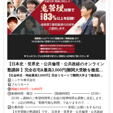
【日本史・世界史・公共倫理・公共政経のオンライン
塾講師 】完全在宅&最高3,000円|難関大受験を徹底サ
【社会科目・時給最高3,000円】完全リモートで難関大学まで徹底的に
ポート
「鬼管理」をする異色の難関大学塾で塾講師をしませんか？
シンゲキ株式会社
フルリモート
時給1,800円～3,000円
勤務時間・曜日: ━━━━━━ 【勤務時間】 ━━━━━━ 10:00～
22:00 →講師のご希望時間帯と生徒の指導時間を調整し決定します。
※：上記の時間は「勤務可能な時間」でありますので、...
仕事内容: ━━━━━━━━━━━━━━ 皆様にお願いをするのは
【大学受験の塾講師】です。 日本史・世界史・公共倫理・公共政経