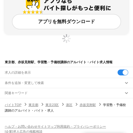
アプリを無料ダウンロード
東京都、赤坂見附駅、学習塾・予備校講師のアルバイト・バイト求人情報
求人の詳細を表示
条件を追加・変更して検索
市区町村を追加・変更
関連キーワード
完全在宅ワーク 全国
シール貼り 在宅
現在地周辺
ガチャガチャ
犬カフェ
東京都
駅を追加・変更
バイトTOP
東京都
東京23区
港区
赤坂見附駅
学習塾・予備校
東京都
すべて
講師のアルバイト・バイト・求人
東京23区
すべて
職種を追加・変更
JR東海道本線(東京～熱海)
千代田区
中央区
港区
新宿区
文京区
台東区
墨田区
江東区
品川区
目黒区
大田区
東京駅
新橋駅
品川駅
飲食・フードサービス
世田谷区
渋谷区
中野区
杉並区
豊島区
北区
荒川区
板橋区
練馬区
足立区
葛飾区
特徴を追加・変更
飲食・フードサービス
江戸川区
すべて
ヘルプ・お問い合わせ
サイトマップ
利用規約・プライバシーポリシー
JR山手線
ホールスタッフ
キッチンスタッフ
皿洗い・洗い場
精肉・鮮魚加工
給食調理
人気
[企業]求人広告の掲載相談
大崎駅
五反田駅
目黒駅
恵比寿駅
渋谷駅
原宿駅
代々木駅
新宿駅
新大久保駅