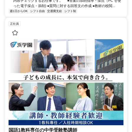
内容チェックするお仕事です。 ●答案の添削指導・採点（PC を使
った電⼦採点・添削) ●質問に対する回答⽂の作成 ●教材の校閲...
週1日からOK
シフト自由
交通費支給
シフト制
正社員
国語1教科専任の中学受験塾講師