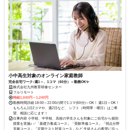
小中高生対象のオンライン家庭教師
完全在宅ワーク♪週1～、1コマ（60分）～勤務OK✨
株式会社九州教育研修センター
フルリモート
時給1,040円～1,240円
勤務時間詳細 18:00～22:00の間で1コマ(60分)～OK！ 週1日～OK！
もちろん1日2コマや、週2日など、 シフト（時間帯・曜日）はご希
望、相談に応じます！
仕事内容 小学校、中学校、高校の学生さんを対象にご自宅から個別
授業を実施♪ ✅「基礎力養成コース」「受験準備コース」「弱点分野
克服コース」「定期テスト対策コース」など 生徒さんの希望に沿っ