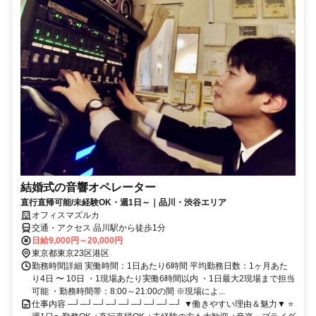
結婚式の音響オペレーター
直行直帰可能/未経験OK・週1日～｜品川・渋谷エリア
オフィスマズルカ
交通・アクセス 品川駅から徒歩1分
日給9,000円～20,000円
東京都東京23区港区
勤務時間詳細 実働時間：1日あたり6時間 平均勤務日数：1ヶ月あた
り4日 〜 10日 ・1現場あたり実働6時間以内 ・1日最大2現場まで担当
可能 ・勤務時間帯：8:00～21:00の間 ※現場によ...
仕事内容 ─┘─┘─┘─┘─┘─┘─┘─┘─┘ ▼働きやすい理由＆魅力▼ ⭐️