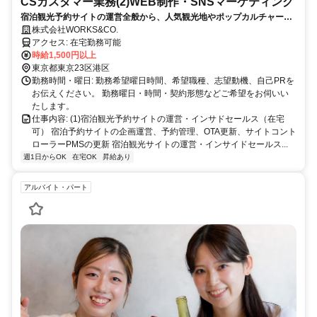
CSカスタマー業務(2)WEB制作・SNSマーケティング
宿泊観光予約サイトの運営全般から、人気観光地やポップカルチャー情
報の発信！
株式会社WORKS&CO.
アクセス: 在宅勤務可能
時給1,500円以上
東京都東京23区港区
勤務時間・曜日: 勤務希望曜日時間、希望職種、志望動機、自己PRを
お伝えください。 勤務曜日・時間・契約形態などご希望をお伺いい
たします。
仕事内容: (1)宿泊観光予約サイトの運営・インサドセールス（在宅
可） 宿泊予約サイトの企画運営、予約管理、OTA更新、サイトコント
ローラーPMSの更新 宿泊観光サイトの運営・インサイドセールス...
週1日からOK
在宅OK
昇給あり
アルバイト・パート