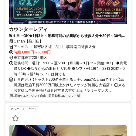
カウンターレディ
週１日～OK★1日3ｈ～勤務可能の品川駅から徒歩３分★20代～30代が
大活躍のグループ優良店！
Canan【品川店】
アクセス: ・最寄駅各線「品川」駅港南口徒歩３分
時給3,000円～5,000円
東京都東京23区港区
勤務時間・曜日: 19:00～翌5:00 ［月1回～/1日3h～勤務OK♪］ ◆終電
帰りOK ◆深夜からの出勤も大歓迎 ※シフト例 19時～23時 20時～0
時 22時～翌5時 シフトは何でも...
仕事内容: ⭕キャスト200名を超える大手groupのCananです✨ ⭕品
川店は総施工費3000万円以上かけたネオンが綺麗な大箱店！ ⭕来る
お客様は全国を飛び回る経営者の方や上流サラリーマンの...
週1日からOK
シフト自由
即日勤務OK
シフト制
アルバイト・パート