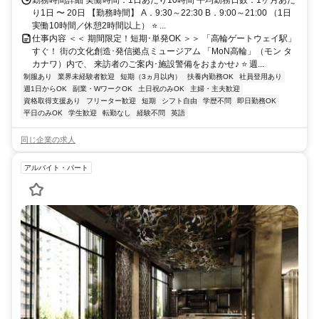
勤務時間詳細 実働時間：1日あたり10時間 平均勤務日数：1ヶ月あた
り1日 〜 20日 【勤務時間】 A．9:30～22:30 B．9:00～21:00 （1日
実働10時間／休憩2時間以上） ⭐ ...
仕事内容 ＜＜ 期間限定！短期･単発OK ＞＞ 「高輪ゲートウェイ駅」
すぐ！ 街の文化創造･発信拠点ミュージアム 「MoN高輪」（モン タ
カナワ）内で、 来訪者のご案内･施設警備をおまかせ♪ ⭐ 週...
制服あり
業界未経験者歓迎
短期（3ヵ月以内）
扶養内勤務OK
社員登用あり
週1日からOK
副業・WワークOK
土日祝のみOK
主婦・主夫歓迎
資格取得支援あり
フリーター歓迎
短期
シフト自由
学歴不問
即日勤務OK
平日のみOK
学生歓迎
転勤なし
経験不問
英語
同じ企業の求人
アルバイト・パート