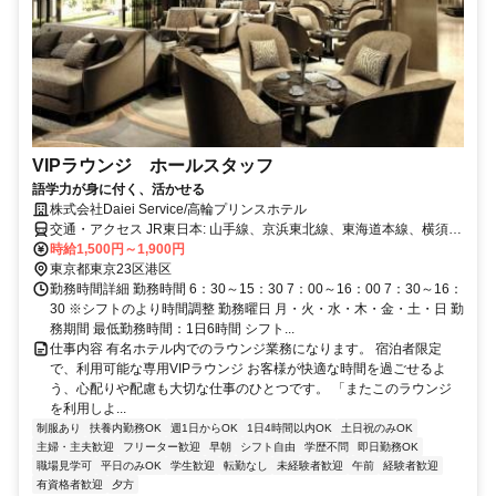
VIPラウンジ ホールスタッフ
語学力が身に付く、活かせる
株式会社Daiei Service/高輪プリンスホテル
交通・アクセス JR東日本: 山手線、京浜東北線、東海道本線、横須賀
線、成田エクスプレス 京急電鉄: 京急本線、空港線から徒歩で約5
時給1,500円～1,900円
分。 都営地下鉄浅草線 高輪台駅A１出口から徒歩で約3分。
東京都東京23区港区
勤務時間詳細 勤務時間 6：30～15：30 7：00～16：00 7：30～16：
30 ※シフトのより時間調整 勤務曜日 月・火・水・木・金・土・日 勤
務期間 最低勤務時間：1日6時間 シフト...
仕事内容 有名ホテル内でのラウンジ業務になります。 宿泊者限定
で、利用可能な専用VIPラウンジ お客様が快適な時間を過ごせるよ
う、心配りや配慮も大切な仕事のひとつです。 「またこのラウンジ
を利用しよ...
制服あり
扶養内勤務OK
週1日からOK
1日4時間以内OK
土日祝のみOK
主婦・主夫歓迎
フリーター歓迎
早朝
シフト自由
学歴不問
即日勤務OK
職場見学可
平日のみOK
学生歓迎
転勤なし
未経験者歓迎
午前
経験者歓迎
有資格者歓迎
夕方