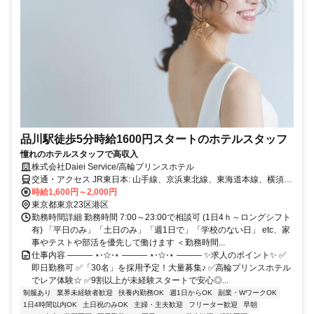
品川駅徒歩5分時給1600円スタートのホテルスタッフ
憧れのホテルスタッフで高収入
株式会社Daiei Service/高輪プリンスホテル
交通・アクセス JR東日本: 山手線、京浜東北線、東海道本線、横須賀
線、成田エクスプレス 京急電鉄: 京急本線、空港線から徒歩で約5
時給1,600円～2,000円
分。 都営地下鉄浅草線 高輪台駅A１出口から徒歩で約3分。
東京都東京23区港区
勤務時間詳細 勤務時間 7:00～23:00で相談可 (1日4ｈ～ロングシフト
有) 「平日のみ」「土日のみ」「週1日で」「学校のない日」 etc、家
事やテストや部活を優先して働けます ＜勤務時間...
仕事内容 ――― ⋆⋅☆⋅⋆ ――― ⋆⋅☆⋅⋆ ――― ✨求人のポイント✨ ✅
即日勤務可 ✅「30名」を採用予定！大量募集♪ ✅高輪プリンスホテル
でレア体験☆ ✅9割以上が未経験スタートで安心◎...
制服あり
業界未経験者歓迎
扶養内勤務OK
週1日からOK
副業・WワークOK
1日4時間以内OK
土日祝のみOK
主婦・主夫歓迎
フリーター歓迎
早朝