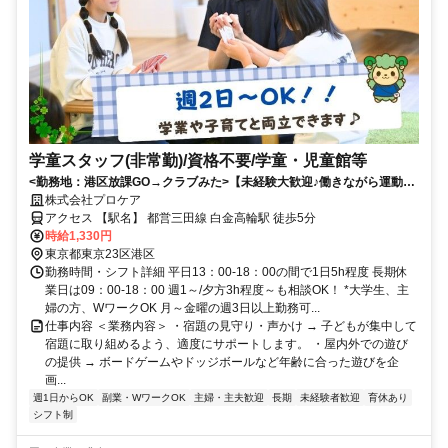
学童スタッフ(非常勤)/資格不要/学童・児童館等
<勤務地：港区放課GO→クラブみた>【未経験大歓迎♪働きながら運動不
足も解消★】 子どもたちと放課後を過ごす先生になってください！ カー
株式会社プロケア
ドゲームやボードゲームも豊富で、きれいで落ち着いた環境です◎
アクセス 【駅名】 都営三田線 白金高輪駅 徒歩5分
時給1,330円
東京都東京23区港区
勤務時間・シフト詳細 平日13：00-18：00の間で1日5h程度 長期休
業日は09：00-18：00 週1～/夕方3h程度～も相談OK！ *大学生、主
婦の方、WワークOK 月～金曜の週3日以上勤務可...
仕事内容 ＜業務内容＞ ・宿題の見守り・声かけ → 子どもが集中して
宿題に取り組めるよう、適度にサポートします。 ・屋内外での遊び
の提供 → ボードゲームやドッジボールなど年齢に合った遊びを企
画...
週1日からOK
副業・WワークOK
主婦・主夫歓迎
長期
未経験者歓迎
育休あり
シフト制