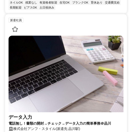
ネイルOK
残業なし
有資格者歓迎
在宅OK
ブランクOK
育休あり
交通費支給
長期歓迎
ピアスOK
土日祝休み
派遣社員
データ入力
電話無し！書類の開封→チェック→データ入力の簡単事務＠品川
株式会社アンフ・スタイル(派遣先:品川駅)