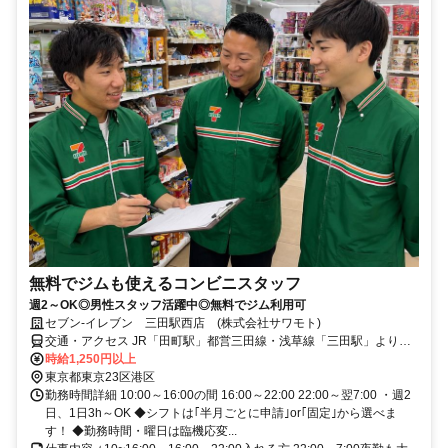
無料でジムも使えるコンビニスタッフ
週2～OK◎男性スタッフ活躍中◎無料でジム利用可
セブン-イレブン 三田駅西店 (株式会社サワモト)
交通・アクセス JR「田町駅」都営三田線・浅草線「三田駅」より徒
歩3分
時給1,250円以上
東京都東京23区港区
勤務時間詳細 10:00～16:00の間 16:00～22:00 22:00～翌7:00 ・週2
日、1日3h～OK ◆シフトは｢半月ごとに申請｣or｢固定｣から選べま
す！ ◆勤務時間・曜日は臨機応変...