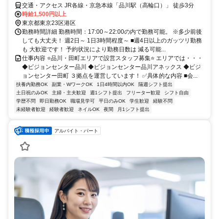
交通・アクセス JR各線・京急本線「品川駅（高輪口）」 徒歩3分
時給1,500円以上
東京都東京23区港区
勤務時間詳細 勤務時間：17:00～22:00の内で勤務可能。 ※多少前後
しても大丈夫！ 週2日～ 1日3時間程度～ ■週4日以上のガッツリ勤務
も 大歓迎です！ 予約状況により勤務日数は 減る可能...
仕事内容 ⭐品川・田町エリアで設営スタッフ募集⭐ エリアでは・・・
◆ビジョンセンター品川 ◆ビジョンセンター品川アネックス ◆ビジ
ョンセンター田町 ３拠点を運営しています！ ✅具体的な内容 ■会...
扶養内勤務OK
副業・WワークOK
1日4時間以内OK
隔週シフト提出
土日祝のみOK
主婦・主夫歓迎
週1シフト提出
フリーター歓迎
シフト自由
学歴不問
即日勤務OK
職場見学可
平日のみOK
学生歓迎
経験不問
未経験者歓迎
経験者歓迎
ネイルOK
夜間
月1シフト提出
アルバイト・パート