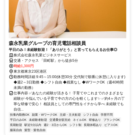
森永乳業グループの育児電話相談員
平日のみ！未経験歓迎！「ありがとう」と言ってもらえるお仕事◎
株式会社森永乳業ビジネスサービス
交通・アクセス 「田町駅」から徒歩5分
時給1,300円
東京都東京23区港区
勤務時間詳細 9:45～15:00(休憩30分 交代制で順番に休憩に入ります)
◆週2～3日勤務 ◆シフト自由 ◆残業なし ◆WワークOK（週40時間
未満の勤務）
仕事内容 ✅あなたの経験が活きる！ 子育てやこれまでのさまざまな
経験が 今悩んでいる子育て中の方の心を軽くします✨ ✅約4ヶ月の丁
寧な研修で安心！ 相談員としての専門性をイチから学べ 未経験でも
自信...
扶養内勤務OK
副業・WワークOK
主婦・主夫歓迎
シフト自由
学歴不問
平日のみOK
未経験者歓迎
交通費全額支給
ネイルOK
研修あり
ブランクOK
長期歓迎
駅近5分以内
週2・3日からOK
シフト制
長期休暇あり
ピアスOK
服装自由
髪型・髪色自由