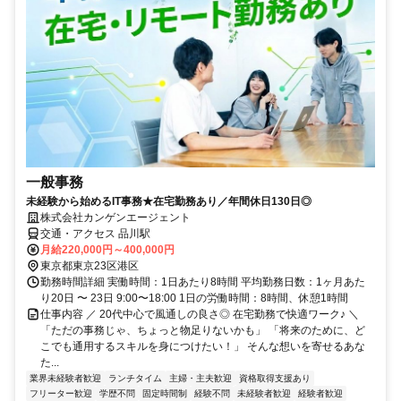
一般事務
未経験から始めるIT事務★在宅勤務あり／年間休日130日◎
株式会社カンゲンエージェント
交通・アクセス 品川駅
月給220,000円～400,000円
東京都東京23区港区
勤務時間詳細 実働時間：1日あたり8時間 平均勤務日数：1ヶ月あた
り20日 〜 23日 9:00〜18:00 1日の労働時間：8時間、休憩1時間
仕事内容 ／ 20代中心で風通しの良さ◎ 在宅勤務で快適ワーク♪ ＼
「ただの事務じゃ、ちょっと物足りないかも」 「将来のために、ど
こでも通用するスキルを身につけたい！」 そんな想いを寄せるあな
た...
業界未経験者歓迎
ランチタイム
主婦・主夫歓迎
資格取得支援あり
フリーター歓迎
学歴不問
固定時間制
経験不問
未経験者歓迎
経験者歓迎