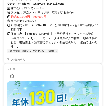
安定の正社員採用｜未経験から始める事務職
株式会社ジブンでオーナー
アクセス: 東京メトロ日比谷線「広尾」駅 徒歩4分
月給320,000円～400,000円
東京都東京23区港区
勤務時間・曜日: 9：00～18：00 (実働8時間・休憩1時間) 残業月10
時間以下
仕事内容: 【 お任せするお仕事 】 ・予約受付やスケジュール管理
（専用システムあり） ・売上データや経費の入力作業 ・顧客情報の
管理、書類整理 ・請求書のチェックや郵便物の対応 ・備品管理や発
注、...
固定時間制
残業なし
駅近5分以内
昇給あり
同じ企業の求人
正社員