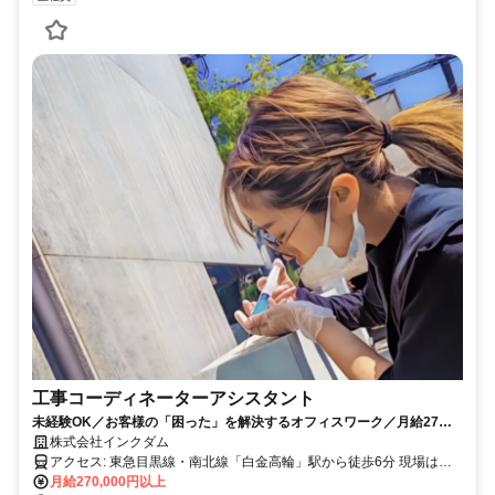
工事コーディネーターアシスタント
未経験OK／お客様の「困った」を解決するオフィスワーク／月給27万
円～賞与／正社員
株式会社インクダム
アクセス: 東急目黒線・南北線「白金高輪」駅から徒歩6分 現場は、
首都圏中心。特に都心が多いです。
月給270,000円以上