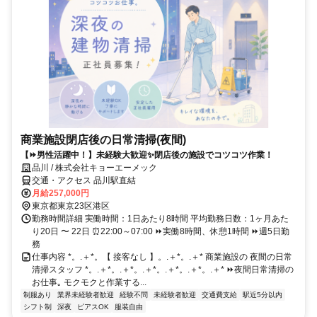
商業施設閉店後の日常清掃(夜間)
【⏩男性活躍中！】未経験大歓迎✨閉店後の施設でコツコツ作業！
品川 / 株式会社キョーエーメック
交通・アクセス 品川駅直結
月給257,000円
東京都東京23区港区
勤務時間詳細 実働時間：1日あたり8時間 平均勤務日数：1ヶ月あた
り20日 〜 22日 ⏰22:00～07:00 ⏩実働8時間、休憩1時間 ⏩週5日勤
務
仕事内容 *。.＋*。【 接客なし 】。.＋*。.＋* 商業施設の 夜間の日常
清掃スタッフ *。.＋*。.＋*。.＋*。.＋*。.＋*。.＋* ⏩夜間日常清掃の
お仕事｡ モクモクと作業する...
制服あり
業界未経験者歓迎
経験不問
未経験者歓迎
交通費支給
駅近5分以内
シフト制
深夜
ピアスOK
服装自由