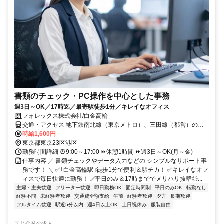
書類のチェック・PC操作を中心とした事務
週3日～OK／17時迄／最寄駅徒歩1分／キレイなオフィス
フォレックス株式会社/白金高輪
交通・アクセス 地下鉄南北線（東京メトロ）、三田線（都営）の白
金高輪駅 4番出口
時給1,600円
東京都東京23区港区
勤務時間詳細 ⏰9:00～17:00 ⏩休憩1時間 ⏩週3日～OK(月～金)
仕事内容 ／ 書類チェックやデータ入力などの シンプルなサポート事
務です！ ＼ ✅｢白金高輪駅｣徒歩1分で便利＆駅チカ！ ✅キレイなオフ
ィスで毎日快適に勤務！ ✅平日のみ＆17時まででメリハリ抜群◎...
主婦・主夫歓迎
フリーター歓迎
即日勤務OK
固定時間制
平日のみOK
転勤なし
経験不問
未経験者歓迎
交通費全額支給
午前
経験者歓迎
夕方
長期歓迎
フルタイム歓迎
駅近5分以内
週4日以上OK
土日祝休み
服装自由
同じ企業の求人