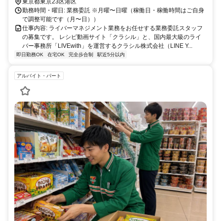
出社の場合​
東京都東京23区港区
勤務時間・曜日: 業務委託 ※月曜〜日曜（稼働日・稼働時間はご自身
で調整可能です（月〜日））
仕事内容: ライバーマネジメント業務をお任せする業務委託スタッフ
の募集です。 レシピ動画サイト「クラシル」と、国内最大級のライ
バー事務所「LIVEwith」を運営するクラシル株式会社（LINE Y...
即日勤務OK
在宅OK
完全歩合制
駅近5分以内
アルバイト・パート