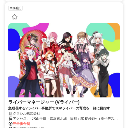
業務委託
ライバーマネージャー (Vライバー)
急成長するVライバー事務所でTOPライバーの育成を一緒に目指す
クラシル株式会社
アクセス: ・JR山手線・京浜東北線「田町」駅 徒歩3分（※ペデスト
リアンデッキー直結） ・都営三田線・浅草線「三田」駅 徒歩13分 ※
完全歩合制