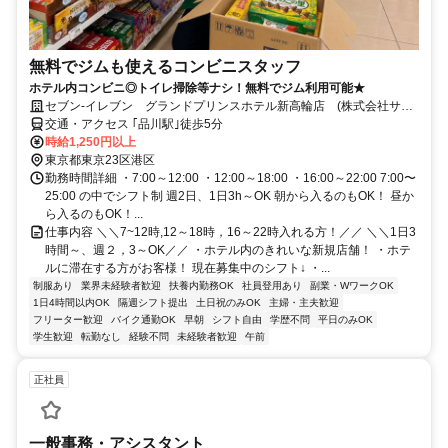
無料でジムも使えるコンビニスタッフ
ホテル内コンビニ◎トイレ掃除等ナシ！無料でジム利用可能★
セブン-イレブン グランドプリンスホテル新高輪店 (株式会社サワ
モト)
交通・アクセス ｢品川駅｣徒歩5分
時給1,250円以上
東京都東京23区港区
勤務時間詳細 ・7:00～12:00 ・12:00～18:00 ・16:00～22:00 7:00〜
25:00 の中でシフト制 週2日、1日3h～OK 朝から入るのもOK！ 昼か
ら入るのもOK！...
仕事内容 ＼＼7~12時,12～18時，16～22時入れる方！／／ ＼＼1日3
時間～、週２，3～OK／／ ・ホテル内のきれいな新規店舗！ ・ホテ
ルに滞在する方がお客様！ 現在募集中のシフト↓ ・...
制服あり
業界未経験者歓迎
扶養内勤務OK
社員登用あり
副業・WワークOK
1日4時間以内OK
隔週シフト提出
土日祝のみOK
主婦・主夫歓迎
フリーター歓迎
バイク通勤OK
早朝
シフト自由
学歴不問
平日のみOK
学生歓迎
転勤なし
経験不問
未経験者歓迎
午前
正社員
一般事務・アシスタント