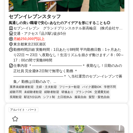
セブンイレブンスタッフ
風通しの良い職場で安心♪あなたのアイデアを形にすることも◎
セブン-イレブン グランドプリンスホテル新高輪店 (株式会社サワ
モト)
交通・アクセス ｢品川駅｣徒歩5分
月給250,000円以上
東京都東京23区港区
勤務時間詳細 実働時間：1日あたり8時間 平均勤務日数：1ヶ月あた
り22日 〜 23日 ＼夜勤なし！生活リズムを崩さず働けます／ 8：00～
17：00の間で実働8時間
仕事内容 ＊――――――――――――――＊ 夜勤なし！日勤のみの
正社員 完全週休2日制で無理なく勤務 ＊
――――――――――――――＊ ＼当社運営のセブン-イレブンで募
集／ 勤務は日勤のみで、...
業界未経験者歓迎
主婦・主夫歓迎
フリーター歓迎
バイク通勤OK
学歴不問
経験不問
未経験者歓迎
経験者歓迎
研修あり
ブランクOK
交通費支給
長期歓迎
駅近5分以内
シフト制
土日祝休み
服装自由
髪型・髪色自由
アルバイト・パート