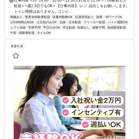
仕事内容 ⭐10~16:00，16:00～22:00入れる方 22:00～7:00夜勤も大
歓迎⭐ ⭐週2,3日でもOK⭐ 【仕事内容】 レジ･品出しをお願いします｡
トイレ掃除はありません｡ コンビ...
制服あり
業界未経験者歓迎
扶養内勤務OK
社員登用あり
副業・WワークOK
1日4時間以内OK
土日祝のみOK
主婦・主夫歓迎
フリーター歓迎
バイク通勤OK
シフト自由
学歴不問
平日のみOK
学生歓迎
転勤なし
経験不問
未経験者歓迎
午前
経験者歓迎
ネイルOK
派遣社員