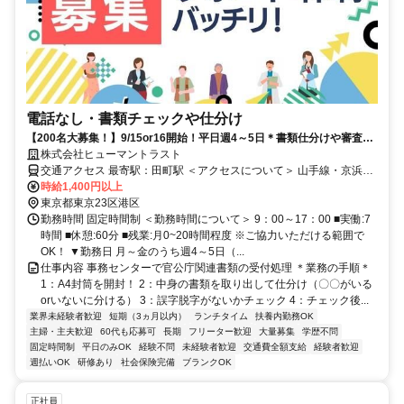
電話なし・書類チェックや仕分け
【200名大募集！】9/15or16開始！平日週4～5日＊書類仕分けや審査
（K3G-0599）
株式会社ヒューマントラスト
交通アクセス 最寄駅：田町駅 ＜アクセスについて＞ 山手線・京浜東
北線「田町駅」徒歩10分 都営三田線「三田駅」徒歩14分
時給1,400円以上
東京都東京23区港区
勤務時間 固定時間制 ＜勤務時間について＞ 9：00～17：00 ■実働:7
時間 ■休憩:60分 ■残業:月0~20時間程度 ※ご協力いただける範囲で
OK！ ▼勤務日 月～金のうち週4～5日（...
仕事内容 事務センターで官公庁関連書類の受付処理 ＊業務の手順＊
1：A4封筒を開封！ 2：中身の書類を取り出して仕分け（〇〇がいる
orいないに分ける） 3：誤字脱字がないかチェック 4：チェック後...
業界未経験者歓迎
短期（3ヵ月以内）
ランチタイム
扶養内勤務OK
主婦・主夫歓迎
60代も応募可
長期
フリーター歓迎
大量募集
学歴不問
固定時間制
平日のみOK
経験不問
未経験者歓迎
交通費全額支給
経験者歓迎
週払いOK
研修あり
社会保険完備
ブランクOK
正社員