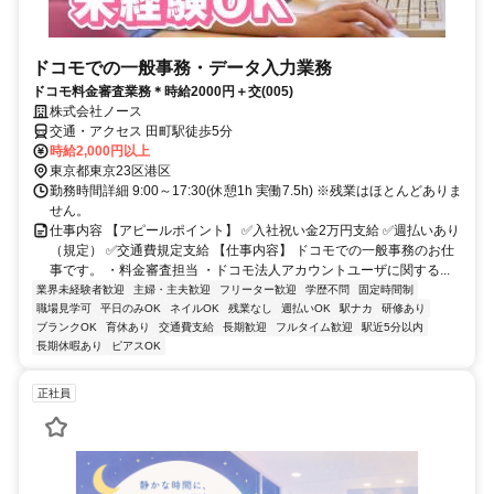
ドコモでの一般事務・データ入力業務
ドコモ料金審査業務＊時給2000円＋交(005)
株式会社ノース
交通・アクセス 田町駅徒歩5分
時給2,000円以上
東京都東京23区港区
勤務時間詳細 9:00～17:30(休憩1h 実働7.5h) ※残業はほとんどありま
せん。
仕事内容 【アピールポイント】 ✅入社祝い金2万円支給 ✅週払いあり
（規定） ✅交通費規定支給 【仕事内容】 ドコモでの一般事務のお仕
事です。 ・料金審査担当 ・ドコモ法人アカウントユーザに関する...
業界未経験者歓迎
主婦・主夫歓迎
フリーター歓迎
学歴不問
固定時間制
職場見学可
平日のみOK
ネイルOK
残業なし
週払いOK
駅ナカ
研修あり
ブランクOK
育休あり
交通費支給
長期歓迎
フルタイム歓迎
駅近5分以内
長期休暇あり
ピアスOK
正社員