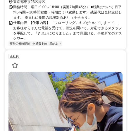
東京都東京23区港区
勤務時間・曜日: 9:00～18:00（実働7時間45分） ■残業について 月平
均5時間～20時間程度（時期により変動します） 残業代は全額支給し
ます。 ※まれに夜間の現場対応あり（手当あり...
仕事内容: 【仕事内容】 「フローリングにキズがついてしまって…」
お客様からそんな電話を受けて、状況を聞いて、対応できるスタッフ
を手配して、「きれいになりました」まで見届ける。事務所でのデス
クワー...
変形労働時間制
交通費支給
昇給あり
正社員