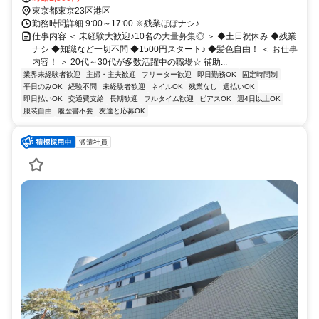
東京都東京23区港区
勤務時間詳細 9:00～17:00 ※残業ほぼナシ♪
仕事内容 ＜ 未経験大歓迎♪10名の大量募集◎ ＞ ◆土日祝休み ◆残業
ナシ ◆知識など一切不問 ◆1500円スタート♪ ◆髪色自由！ ＜ お仕事
内容！ ＞ 20代～30代が多数活躍中の職場☆ 補助...
業界未経験者歓迎
主婦・主夫歓迎
フリーター歓迎
即日勤務OK
固定時間制
平日のみOK
経験不問
未経験者歓迎
ネイルOK
残業なし
週払いOK
即日払いOK
交通費支給
長期歓迎
フルタイム歓迎
ピアスOK
週4日以上OK
服装自由
履歴書不要
友達と応募OK
派遣社員