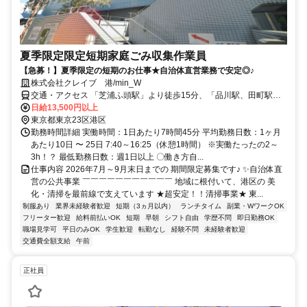
夏季限定限定短期家庭ごみ収集作業員
【急募！】夏季限定の短期のお仕事★自治体直営業務で安定◎♪
株式会社クレイブ 港/min_W
交通・アクセス 「芝浦ふ頭駅」より徒歩15分、「品川駅、田町駅」
より徒歩20分
日給13,500円以上
東京都東京23区港区
勤務時間詳細 実働時間：1日あたり7時間45分 平均勤務日数：1ヶ月
あたり10日 〜 25日 7:40～16:25（休憩1時間） ※実働たったの2～
3h！？ 最低勤務日数：週1日以上 〇働き方自...
仕事内容 2026年7月～9月末日までの 期間限定募集です♪ ✨自治体直
営の公共事業 ￣￣￣￣￣￣￣￣￣￣￣ 地域に根付いて、港区の 美
化・清掃を最前線で支えています ★超安定！！清掃事業★ 東...
制服あり
業界未経験者歓迎
短期（3ヵ月以内）
ランチタイム
副業・WワークOK
フリーター歓迎
給料前払いOK
短期
早朝
シフト自由
学歴不問
即日勤務OK
職場見学可
平日のみOK
学生歓迎
転勤なし
経験不問
未経験者歓迎
交通費全額支給
午前
正社員