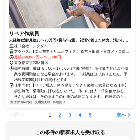
リペア作業員
未経験歓迎/月給25〜70万円+賞与年2回。部活で鍛えた体力、活かしま
せんか。
株式会社インクダム
アクセス: 【南麻布アトリエオフィス】 都営三田線・東京メトロ南北
線「白金高輪駅」から徒歩6分
月給250,000円～700,000円
東京都東京23区港区
勤務時間・曜日: 8：00～17：00（実働7時間） ※作業内容により残
業や夜間勤務となる場合があります。 ※残業はほぼありません。平
均残業時間は月10時間ほどです。
仕事内容: 【リペア職人／体を動かしてきた経験が武器になる仕事】
学生時代、部活動に打ち込んでいた。 体力には人一倍自信がある。
そんな経験は、そのままこの仕事の武器になります。 内外装のキ...
変形労働時間制
交通費支給
昇給あり
前へ
次へ
1
2
3
4
5
この条件の新着求人を受け取る