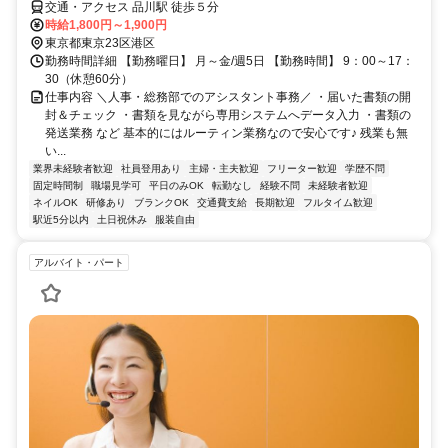
交通・アクセス 品川駅 徒歩５分
時給1,800円～1,900円
東京都東京23区港区
勤務時間詳細 【勤務曜日】 月～金/週5日 【勤務時間】 9：00～17：
30（休憩60分）
仕事内容 ＼人事・総務部でのアシスタント事務／ ・届いた書類の開
封＆チェック ・書類を見ながら専用システムへデータ入力 ・書類の
発送業務 など 基本的にはルーティン業務なので安心です♪ 残業も無
い...
業界未経験者歓迎
社員登用あり
主婦・主夫歓迎
フリーター歓迎
学歴不問
固定時間制
職場見学可
平日のみOK
転勤なし
経験不問
未経験者歓迎
ネイルOK
研修あり
ブランクOK
交通費支給
長期歓迎
フルタイム歓迎
駅近5分以内
土日祝休み
服装自由
アルバイト・パート