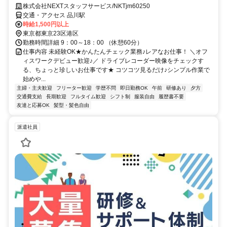
株式会社NEXTスタッフサービス/NKTjm60250
交通・アクセス 品川駅
時給1,500円以上
東京都東京23区港区
勤務時間詳細 9：00～18：00 （休憩60分）
仕事内容 未経験OK★かんたんチェック業務♪レアなお仕事！ ＼オフ
ィスワークデビュー歓迎♪／ ドライブレコーダー映像をチェックす
る、ちょっと珍しいお仕事です★ コツコツ見るだけ♪シンプル作業で
始めや...
主婦・主夫歓迎
フリーター歓迎
学歴不問
即日勤務OK
午前
研修あり
夕方
交通費支給
長期歓迎
フルタイム歓迎
シフト制
服装自由
履歴書不要
友達と応募OK
髪型・髪色自由
派遣社員