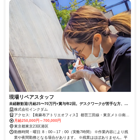
現場リペアスタッフ
未経験歓迎/月給25〜70万円+賞与年2回。デスクワークが苦手な方、歓
迎します。
株式会社インクダム
アクセス: 【南麻布アトリエオフィス】 都営三田線・東京メトロ南北
線「白金高輪駅」から徒歩6分
月給250,000円～700,000円
東京都東京23区港区
勤務時間・曜日: 8：00～17：00（実働7時間） ※作業内容により残
業や夜間勤務となる場合があります。 ※残業はほぼありません。平