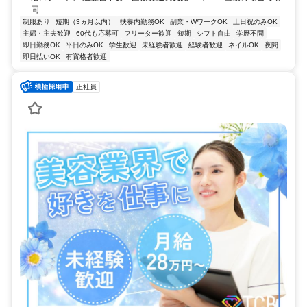
同...
制服あり
短期（3ヵ月以内）
扶養内勤務OK
副業・WワークOK
土日祝のみOK
主婦・主夫歓迎
60代も応募可
フリーター歓迎
短期
シフト自由
学歴不問
即日勤務OK
平日のみOK
学生歓迎
未経験者歓迎
経験者歓迎
ネイルOK
夜間
即日払いOK
有資格者歓迎
正社員