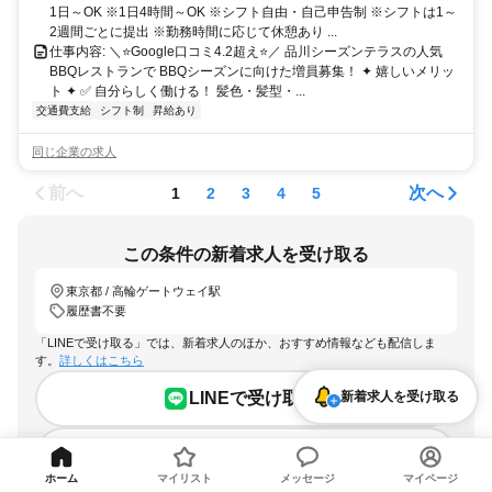
1日～OK ※1日4時間～OK ※シフト自由・自己申告制 ※シフトは1～
2週間ごとに提出 ※勤務時間に応じて休憩あり ...
仕事内容: ＼⭐️Google口コミ4.2超え⭐️／ 品川シーズンテラスの人気
BBQレストランで BBQシーズンに向けた増員募集！ ✦ 嬉しいメリッ
ト ✦ ✅ 自分らしく働ける！ 髪色・髪型・...
交通費支給
シフト制
昇給あり
同じ企業の求人
前へ
次へ
1
2
3
4
5
この条件の新着求人を受け取る
東京都 / 高輪ゲートウェイ駅
履歴書不要
「LINEで受け取る」では、新着求人のほか、おすすめ情報なども配信しま
す。
詳しくはこちら
新着求人を受け取る
LINEで受け取る
メールで受け取る
ホーム
マイリスト
メッセージ
マイページ