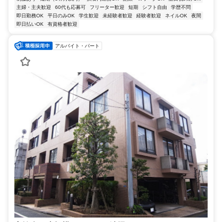
主婦・主夫歓迎
60代も応募可
フリーター歓迎
短期
シフト自由
学歴不問
即日勤務OK
平日のみOK
学生歓迎
未経験者歓迎
経験者歓迎
ネイルOK
夜間
即日払いOK
有資格者歓迎
アルバイト・パート