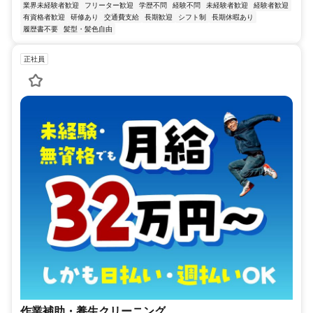
業界未経験者歓迎
フリーター歓迎
学歴不問
経験不問
未経験者歓迎
経験者歓迎
有資格者歓迎
研修あり
交通費支給
長期歓迎
シフト制
長期休暇あり
履歴書不要
髪型・髪色自由
正社員
作業補助・養生クリーニング