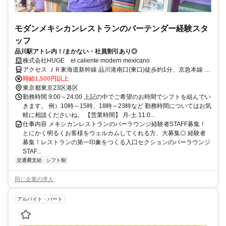
モダンメキシカンレストランのバーテンダー経験スタ
ッフ
品川駅アトレ内！/まかない・社員割引あり◎
株式会社HUGE el caliente modern mexicano
アクセス ＪＲ東海道新幹線 品川港南口(東口)徒歩約1分、京急本線 北
品川徒歩約13分、ＪＲ山手線 高輪ゲートウェイ徒歩約15分
時給1,500円以上
東京都東京23区港区
勤務時間 9:00～24:00 上記の中でご希望のお時間でシフトを組んでい
きます。 例）10時～15時、18時～23時など 勤務時間についてはお気
軽に相談くださいね。 【営業時間】 月-土 11:0...
仕事内容 メキシカンレストランのバーラウンジ経験者STAFF募集！
とにかく明るくお客様をウェルカムしてくれる方、大募集◎ 経験者
募集！レストランの第一印象をつくる入口セクションのバーラウンジ
STAF...
交通費支給
シフト制
同じ企業の求人
アルバイト・パート