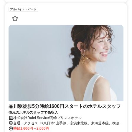
アルバイト・パート
品川駅徒歩5分時給1600円スタートのホテルスタッフ
憧れのホテルスタッフで高収入
株式会社Daiei Service/高輪プリンスホテル
交通・アクセス JR東日本: 山手線、京浜東北線、東海道本線、横須賀
線、成田エクスプレス 京急電鉄: 京急本線、空港線から徒歩で約5
時給1,600円～2,000円