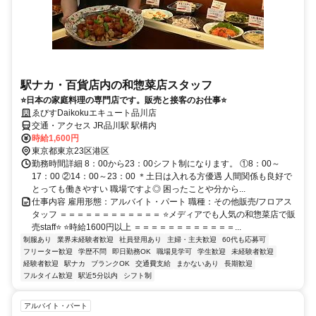
駅ナカ・百貨店内の和惣菜店スタッフ
⭐日本の家庭料理の専門店です。販売と接客のお仕事⭐
ゑびすDaikokuエキュート品川店
交通・アクセス JR品川駅 駅構内
時給1,600円
東京都東京23区港区
勤務時間詳細 8：00から23：00シフト制になります。 ①8：00～
17：00 ②14：00～23：00 ＊土日は入れる方優遇 人間関係も良好で
とっても働きやすい 職場ですよ◎ 困ったことや分から...
仕事内容 雇用形態：アルバイト・パート 職種：その他販売/フロアス
タッフ ＝＝＝＝＝＝＝＝＝＝＝＝ ⭐メディアでも人気の和惣菜店で販
売staff⭐ ⭐時給1600円以上 ＝＝＝＝＝＝＝＝＝＝＝＝...
制服あり
業界未経験者歓迎
社員登用あり
主婦・主夫歓迎
60代も応募可
フリーター歓迎
学歴不問
即日勤務OK
職場見学可
学生歓迎
未経験者歓迎
経験者歓迎
駅ナカ
ブランクOK
交通費支給
まかないあり
長期歓迎
フルタイム歓迎
駅近5分以内
シフト制
アルバイト・パート