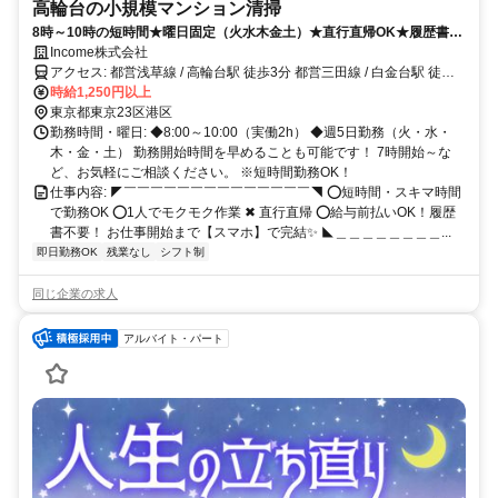
高輪台の小規模マンション清掃
8時～10時の短時間★曜日固定（火水木金土）★直行直帰OK★履歴書不
要！
Income株式会社
アクセス: 都営浅草線 / 高輪台駅 徒歩3分 都営三田線 / 白金台駅 徒歩8
分 東京メトロ南北線 / 白金高輪駅 徒歩15分 ※自転車通勤OK ※バイ
時給1,250円以上
ク通勤OK
東京都東京23区港区
勤務時間・曜日: ◆8:00～10:00（実働2h） ◆週5日勤務（火・水・
木・金・土） 勤務開始時間を早めることも可能です！ 7時開始～な
ど、お気軽にご相談ください。 ※短時間勤務OK！
仕事内容: ◤￣￣￣￣￣￣￣￣￣￣￣￣￣￣◥ ⭕短時間・スキマ時間
で勤務OK ⭕1人でモクモク作業 ✖ 直行直帰 ⭕給与前払いOK！履歴
書不要！ お仕事開始まで【スマホ】で完結✨ ◣＿＿＿＿＿＿＿＿...
即日勤務OK
残業なし
シフト制
同じ企業の求人
アルバイト・パート