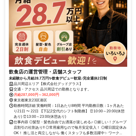
飲食店の運営管理・店舗スタッフ
未経験から月給28.7万円✨飲食デビュー歓迎♪完全週休2日制
品川周辺エリア【株式会社グッドグラス】
交通・アクセス 品川周辺での勤務となります。
月給287,000円～362,000円
東京都東京23区港区
勤務時間詳細 実働時間：1日あたり8時間 平均勤務日数：1ヶ月あた
り21日 〜 22日 【下記2交代のシフト制勤務】 ⏰10:00～20:00(休憩
あり) ⏰13:00～23:00(休憩あり)
仕事内容 ◎髪型・髪色自由でお洒落が楽しめる♪ ◎嬉しい！グループ
店割引の社割あり!! ◎常用雇用なので毎月安定収入！ ◎曜日固定休み
OK！ 推し活と両立しながら 働くスタッフも多数活躍中✨ ワーク...