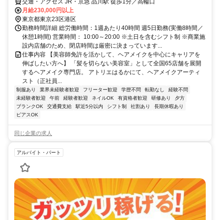
交通・アクセス JR・京急 品川駅 徒歩1分／高輪口
月給230,000円以上
東京都東京23区港区
勤務時間詳細 総労働時間：1週あたり40時間 週5日勤務(実働8時間／
休憩1時間) 営業時間： 10:00～20:00 ※土日を含むシフト制 ※商業施
設内店舗のため、閉店時間は厳密に決まっています...
仕事内容 【美容師免許を活かして、ヘアメイクを中心にキャリアを
伸ばしたい方へ】 「髪を切らない美容室」として全国65店舗を展開
するヘアメイク専門店。 アトリエはるかにて、ヘアメイクアーティ
スト（正社員...
制服あり
業界未経験者歓迎
フリーター歓迎
学歴不問
転勤なし
経験不問
未経験者歓迎
午前
経験者歓迎
ネイルOK
有資格者歓迎
研修あり
夕方
ブランクOK
交通費支給
駅近5分以内
シフト制
社割あり
長期休暇あり
ピアスOK
同じ企業の求人
アルバイト・パート