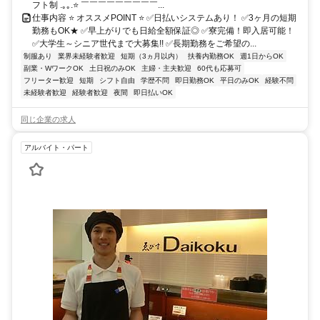
フト制 .｡｡.⭐ ￣￣￣￣￣￣￣￣￣...
仕事内容 ⭐ オススメPOINT ⭐ ✅日払いシステムあり！ ✅3ヶ月の短期
勤務もOK★ ✅早上がりでも日給全額保証◎ ✅寮完備！即入居可能！
✅大学生～シニア世代まで大募集!! ✅長期勤務をご希望の...
制服あり
業界未経験者歓迎
短期（3ヵ月以内）
扶養内勤務OK
週1日からOK
副業・WワークOK
土日祝のみOK
主婦・主夫歓迎
60代も応募可
フリーター歓迎
短期
シフト自由
学歴不問
即日勤務OK
平日のみOK
経験不問
未経験者歓迎
経験者歓迎
夜間
即日払いOK
同じ企業の求人
アルバイト・パート