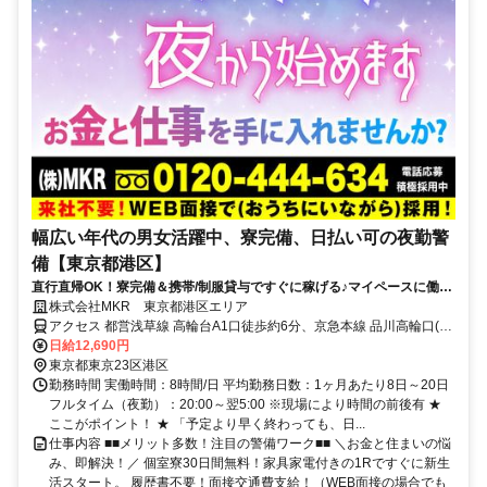
幅広い年代の男女活躍中、寮完備、日払い可の夜勤警
備【東京都港区】
直行直帰OK！寮完備＆携帯/制服貸与ですぐに稼げる♪マイペースに働け
ます！
株式会社MKR 東京都港区エリア
アクセス 都営浅草線 高輪台A1口徒歩約6分、京急本線 品川高輪口(京
急)徒歩約10分、京急本線 品川高輪口(京急)徒歩約10分 東京都港区エ
日給12,690円
リア(乃木坂駅、浜松町駅、日の出駅、広尾駅、三田駅、モノレール
東京都東京23区港区
浜松町駅、六本木駅)
勤務時間 実働時間：8時間/日 平均勤務日数：1ヶ月あたり8日～20日
フルタイム（夜勤）：20:00～翌5:00 ※現場により時間の前後有 ★
ここがポイント！ ★ 「予定より早く終わっても、日...
仕事内容 ■■メリット多数！注目の警備ワーク■■ ＼お金と住まいの悩
み、即解決！／ 個室寮30日間無料！家具家電付きの1Rですぐに新生
活スタート。 履歴書不要！面接交通費支給！（WEB面接の場合でも