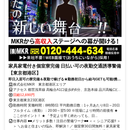
家具家電付き個室寮完備 日払い可の夜勤交通誘導警備
【東京都港区】
即日入居可の寮完備＆夜勤で稼げる★勤務初日から給与GETも可能/携帯
も貸与♪直行直帰OK！
株式会社MKR 東京都港区エリア
アクセス 都営浅草線 高輪台A1口徒歩約6分、京急本線 品川高輪口(京
急)徒歩約10分、京急本線 品川高輪口(京急)徒歩約10分 東京都港区エ
日給12,690円
リア(青山一丁目駅、赤坂駅、赤坂見附駅、赤羽橋駅、麻布十番駅、
東京都東京23区港区
お台場海浜公園駅)
勤務時間 実働時間：8時間/日 平均勤務日数：1ヶ月あたり8日～20日
フルタイム（夜勤）：20:00～翌5:00 ※現場により時間の前後有 ★
ここがポイント！ ★ 「予定より早く終わっても、日...
仕事内容 ■■メリット多数！注目の警備ワーク■■ ＜＜ シニア応援!! ＞
＞ ＼お金と住まいの悩み、即解決！／ 個室寮30日間無料！家具家電