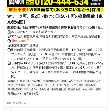
Wワーク可、週2日~働けて日払いも可の夜勤警備【東
京都港区】
勤務初日から給与GETも可能★寮完備＆携帯/制服貸与ですぐに働ける♪
直行直帰OK！
株式会社MKR 東京都港区エリア
アクセス 都営浅草線 高輪台A1口徒歩約6分、京急本線 品川高輪口(京
急)徒歩約10分、京急本線 品川高輪口(京急)徒歩約10分 東京都港区エ
日給12,690円
リア(竹芝駅、田町駅、溜池山王駅、台場駅、大門駅、虎ノ門駅、虎
東京都東京23区港区
ノ門ヒルズ駅)
勤務時間 実働時間：8時間/日 平均勤務日数：1ヶ月あたり8日～20日
フルタイム（夜勤）：20:00～翌5:00 ※現場により時間の前後有 ★
ここがポイント！ ★ 「予定より早く終わっても、日...
仕事内容 ■■メリット多数！注目の警備ワーク■■ ＼お金と住まいの悩
み、即解決！／ 個室寮30日間無料！家具家電付きの1Rですぐに新生
活スタート。 履歴書不要！面接交通費支給！（WEB面接の場合でも
同...
制服あり
短期（3ヵ月以内）
扶養内勤務OK
副業・WワークOK
土日祝のみOK
主婦・主夫歓迎
60代も応募可
フリーター歓迎
短期
シフト自由
学歴不問
即日勤務OK
平日のみOK
学生歓迎
未経験者歓迎
経験者歓迎
ネイルOK
夜間
即日払いOK
有資格者歓迎
同じ企業の求人