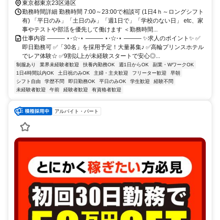
分。 都営地下鉄浅草線 高輪台駅A１出口から徒歩で約3分。
東京都東京23区港区
勤務時間詳細 勤務時間 7:00～23:00で相談可 (1日4ｈ～ロングシフト
有) 「平日のみ」「土日のみ」「週1日で」「学校のない日」 etc、家
事やテストや部活を優先して働けます ＜勤務時間...
仕事内容 ――― ⋆⋅☆⋅⋆ ――― ⋆⋅☆⋅⋆ ――― ✨求人のポイント✨ ✅
即日勤務可 ✅「30名」を採用予定！大量募集♪ ✅高輪プリンスホテル
でレア体験☆ ✅9割以上が未経験スタートで安心◎...
制服あり
業界未経験者歓迎
扶養内勤務OK
週1日からOK
副業・WワークOK
1日4時間以内OK
土日祝のみOK
主婦・主夫歓迎
フリーター歓迎
早朝
シフト自由
学歴不問
即日勤務OK
平日のみOK
学生歓迎
経験不問
未経験者歓迎
午前
経験者歓迎
有資格者歓迎
アルバイト・パート