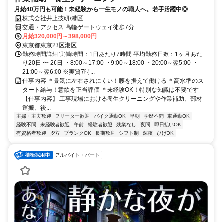
月給40万円も可能！未経験から一生モノの職人へ。若手活躍中◎
株式会社井上技研/港区
交通・アクセス 高輪ゲートウェイ徒歩7分
月給320,000円～398,000円
東京都東京23区港区
勤務時間詳細 実働時間：1日あたり7時間 平均勤務日数：1ヶ月あた
り20日 〜 26日 ・8:00～17:00 ・9:00～18:00 ・20:00～翌5:00 ・
21:00～翌6:00 ※実質7時...
仕事内容 ＊景気に左右されにくい！腰を据えて働ける ＊高水準のス
タート給与！意欲を正当評価 ＊未経験OK！特別な知識は不要です
【仕事内容】 工事現場における養生クリーニングや作業補助、部材
運搬、後...
主婦・主夫歓迎
フリーター歓迎
バイク通勤OK
早朝
学歴不問
車通勤OK
経験不問
未経験者歓迎
午前
経験者歓迎
残業なし
夜間
即日払いOK
有資格者歓迎
夕方
ブランクOK
長期歓迎
シフト制
深夜
ひげOK
アルバイト・パート