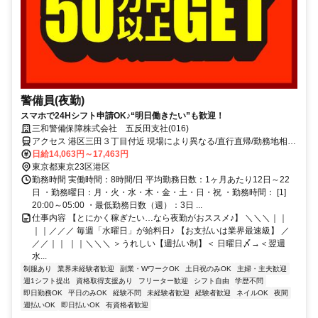
警備員(夜勤)
スマホで24Hシフト申請OK♪“明日働きたい”も歓迎！
三和警備保障株式会社 五反田支社(016)
アクセス 港区三田３丁目付近 現場により異なる/直行直帰/勤務地相談
可 ■電話面接■来社不要■即日勤務
日給14,063円～17,463円
東京都東京23区港区
勤務時間 実働時間：8時間/日 平均勤務日数：1ヶ月あたり12日～22
日 ・勤務曜日：月・火・水・木・金・土・日・祝 ・勤務時間： [1]
20:00～05:00 ・最低勤務日数（週）：3日 ...
仕事内容 【とにかく稼ぎたい…なら夜勤がおススメ♪】 ＼＼＼｜｜
｜｜／／／ 毎週「水曜日」が給料日♪ 【お支払いは業界最速級】 ／
／／｜｜ ｜｜＼＼＼ ＞うれしい【週払い制】＜ 日曜日〆→＜翌週
水...
制服あり
業界未経験者歓迎
副業・WワークOK
土日祝のみOK
主婦・主夫歓迎
週1シフト提出
資格取得支援あり
フリーター歓迎
シフト自由
学歴不問
即日勤務OK
平日のみOK
経験不問
未経験者歓迎
経験者歓迎
ネイルOK
夜間
週払いOK
即日払いOK
有資格者歓迎