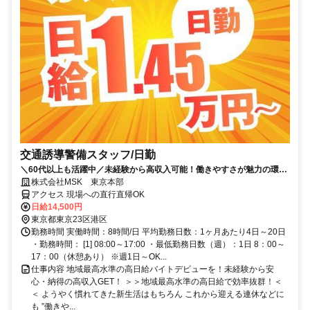
交通誘導警備スタッフ/日勤
＼60代以上も活躍中／未経験から高収入可能！働きやすさが魅力の環境
で警備員デビューをしませんか！【月収29万円可能！日払いもOK！】
株式会社MSK 東京本部
勤務3日前迄シフト申請が可能です！週1日～・短期もOK！あなたのラ
アクセス 現場への直行直帰OK
イフスタイルに合わせてお仕事しませんか！未経験者大歓迎！年代幅広
日給14,500円
く活躍しています。
東京都東京23区港区
勤務時間 実働時間：8時間/日 平均勤務日数：1ヶ月あたり4日～20日
・勤務時間： [1] 08:00～17:00 ・最低勤務日数（週）：1日 8：00～
17：00（休憩あり） ※週1日～OK...
仕事内容 地域最高水準の高日給バイトデビューを！未経験から安
心・納得の高収入GET！ ＞＞地域最高水準の高日給で効率抜群！＜
＜ ようやく慣れてきた新生活はもちろん これから迎える連休などに
も ”働きや...