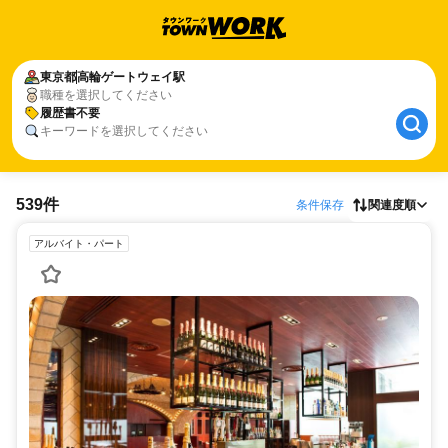
東京都
高輪ゲートウェイ駅
職種を選択してください
履歴書不要
キーワードを選択してください
539件
条件保存
関連度順
アルバイト・パート