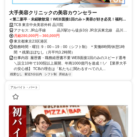
大手美容クリニックの美容カウンセラー
＜第二新卒・未経験歓迎！WEB面接1回のみ＞美容が好き必見！福利厚
生も充実！残業月平均3.2ｈ/最大800万円以上の年収も目指せます！品川
TCB 東京中央美容外科 品川院
駅から徒歩3分
アクセス: JR山手線 品川駅から徒歩3分 JR京浜東北線 品川駅
から徒歩3分 JR横須賀線 品川駅から徒歩3分 JR東海道本線 品川
月給280,000円～360,000円
駅から徒歩3分 京浜急行線 品川駅から徒歩3分
東京都東京23区港区
勤務時間・曜日: 9：00～19：00（シフト制） ＊実働8時間/休憩1時
間 ＊残業ほぼなし（月平均3.2時間）
仕事内容: 履歴書・職務経歴書不要 WEB面接1回のみのスピード選考
＼設立10年で100院以上展開、年商1000億円を達成！!／ 【業界大手
の安心感】 TCBの理念は「私たちに関わるすべての人...
残業なし
駅近5分以内
シフト制
昇給あり
アルバイト・パート