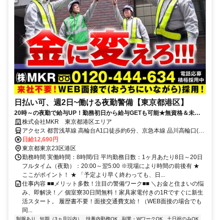
日払い可、週2日~働ける夜勤警備【東京都港区】
20時～の夜勤で給与UP！勤務初日から給与GETも可能★無資格＆未経
験＆ブランクOK！
株式会社MKR 東京都港区エリア
アクセス 都営浅草線 高輪台A1口徒歩約6分、京急本線 品川高輪口(京
急)徒歩約10分、京急本線 品川高輪口(京急)徒歩約10分 東京都港区エ
日給12,690円
リア(芝公園駅、白金高輪駅、白金台駅、新橋駅、泉岳寺駅、高輪ゲ
東京都東京23区港区
ートウェイ駅、高輪台駅)
勤務時間 実働時間：8時間/日 平均勤務日数：1ヶ月あたり8日～20日
フルタイム（夜勤）：20:00～翌5:00 ※現場により時間の前後有 ★
ここがポイント！ ★ 「予定より早く終わっても、日...
仕事内容 ■■メリット多数！注目の警備ワーク■■ ＼お金と住まいの悩
み、即解決！／ 個室寮30日間無料！家具家電付きの1Rですぐに新生
活スタート。 履歴書不要！面接交通費支給！（WEB面接の場合でも
同...
制服あり
短期（3ヵ月以内）
扶養内勤務OK
副業・WワークOK
土日祝のみOK