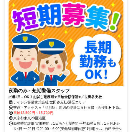
夜勤のみ・短期警備スタッフ
✅週1日～OK！お試し勤務可✨日給全額保証⭐／世田谷支社
テイシン警備株式会社 世田谷支社/港区エリア
交通・アクセス ⭐「品川駅」周辺の現場に直行直帰（面接地▶下高井
戸駅 徒歩4分）
日給13,500円～15,700円
東京都東京23区港区
勤務時間詳細 実働時間：1日あたり8時間 平均勤務日数：1ヶ月あた
り4日 〜 21日 ⏰21:00～6:00(実働8時間/休憩1時間) ⭐.｡｡. 自己申告シ