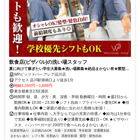
飲食店(ピザバル)の洗い場スタッフ
夏に向けて稼ぎたい学生大募集★洗い場募集★絶品まかない有★髪型・
髪色自由★履歴書不要
WPピッツァバ― アレア品川店
アクセス 品川駅港南口より徒歩1分
時給1,350円～1,688円
東京都東京23区港区
時間帯 朝、昼、夕方・夜、深夜・早朝 勤務曜日・時間 ★週2日から
勤務OK★ 10:00～23:30 ◆シフト自由！プライベート優先OK★ ◆扶
養内勤務もOK ◆ご家庭の都合に合わせた勤務も歓迎！...
仕事情報 ● 仕事内容 ＼大手ならではの充実の待遇／ ◆給与は1分単位
で支給 ◆食事補助(規定あり) ◆交通費支給◆週2日～OK ★ピザやパ
スタ、ハンバーガーが 200円で食べられるまかないあり...
社員登用あり
土日祝のみOK
主婦・主夫歓迎
学生歓迎
交通費支給
まかないあり
シフト制
社割あり
高校生歓迎
髪型・髪色自由