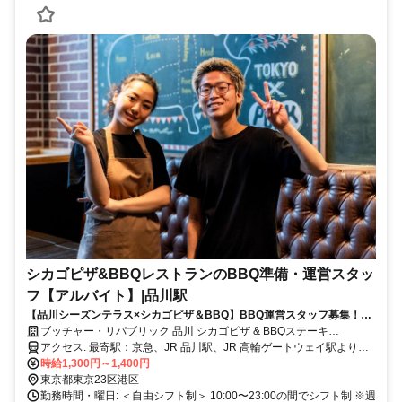
シカゴピザ&BBQレストランのBBQ準備・運営スタッ
フ【アルバイト】|品川駅
【品川シーズンテラス×シカゴピザ＆BBQ】BBQ運営スタッフ募集！週
1日～OK・シフト自由・髪色＆ピアスOK◎未経験＆Wワーク歓迎！
ブッチャー・リパブリック 品川 シカゴピザ & BBQステーキ
(BUTCHER REPUBLIC)
アクセス: 最寄駅：京急、JR 品川駅、JR 高輪ゲートウェイ駅より徒
歩10分 ・品川シーズンテラス2階の解放感バツグンの店舗！BBQ場も
時給1,300円～1,400円
併設♪ ・東京タワーが見えるレストラン♪ ・芝浦中央公園隣接！
東京都東京23区港区
勤務時間・曜日: ＜自由シフト制＞ 10:00〜23:00の間でシフト制 ※週