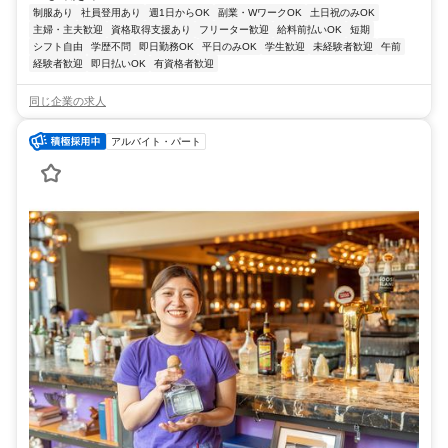
制服あり
社員登用あり
週1日からOK
副業・WワークOK
土日祝のみOK
主婦・主夫歓迎
資格取得支援あり
フリーター歓迎
給料前払いOK
短期
シフト自由
学歴不問
即日勤務OK
平日のみOK
学生歓迎
未経験者歓迎
午前
経験者歓迎
即日払いOK
有資格者歓迎
同じ企業の求人
アルバイト・パート