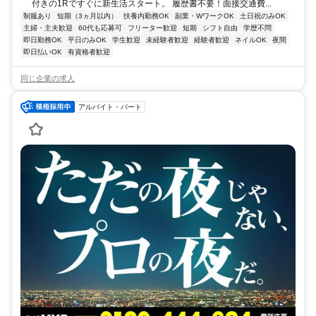
付きの1Rですぐに新生活スタート。 履歴書不要！面接交通費...
制服あり
短期（3ヵ月以内）
扶養内勤務OK
副業・WワークOK
土日祝のみOK
主婦・主夫歓迎
60代も応募可
フリーター歓迎
短期
シフト自由
学歴不問
即日勤務OK
平日のみOK
学生歓迎
未経験者歓迎
経験者歓迎
ネイルOK
夜間
即日払いOK
有資格者歓迎
同じ企業の求人
アルバイト・パート