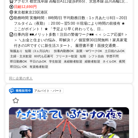
アクセス 都営浅草線 高輪台A1口徒歩約6分、京急本線 品川高輪口(京
急)徒歩約10分、京急本線 品川高輪口(京急)徒歩約10分 東京都港区エ
日給12,690円
リア(御成門駅、表参道駅、神谷町駅、外苑前駅、汐留駅、品川駅、
東京都東京23区港区
芝浦ふ頭駅)
勤務時間 実働時間：8時間/日 平均勤務日数：1ヶ月あたり8日～20日
フルタイム（夜勤）：20:00～翌5:00 ※現場により時間の前後有 ★
ここがポイント！ ★ 「予定より早く終わっても、日...
仕事内容 ■■メリット多数！注目の警備ワーク■■ ＜＜ シニア応援!! ＞
＞ ＼お金と住まいの悩み、即解決！／ 個室寮30日間無料！家具家電
付きの1Rですぐに新生活スタート。 履歴書不要！面接交通費...
制服あり
短期（3ヵ月以内）
扶養内勤務OK
副業・WワークOK
土日祝のみOK
主婦・主夫歓迎
60代も応募可
フリーター歓迎
短期
シフト自由
学歴不問
即日勤務OK
平日のみOK
学生歓迎
未経験者歓迎
経験者歓迎
ネイルOK
夜間
即日払いOK
有資格者歓迎
同じ企業の求人
アルバイト・パート