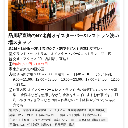
品川駅直結のNY老舗オイスターバー&レストラン洗い
場スタッフ
週2日～1日4h～OK！希望シフト制で予定とも両立しやすい♪
グランド・セントラル・オイスター・バー&レストラン 品川店
交通・アクセス JR「品川駅」直結！
時給1,300円～1,625円
東京都東京23区港区
勤務時間詳細 9:00～23:00 ※週2日～･1日4h～OK！ 【シフト例】
9:00～15:00、12:00～17:00、 16:00～23:00、17:00～24:00、 12:00
～23:0...
仕事内容 オイスターバー＆レストランで 洗い場専門のスタッフを募
集！ 食洗器などを使用しながら 食器をキレイにするお仕事です。 皿
洗いや水のふき取りなどの簡単作業なので 未経験やブランクのある
方でも...
制服あり
業界未経験者歓迎
ランチタイム
扶養内勤務OK
社員登用あり
副業・WワークOK
1日4時間以内OK
隔週シフト提出
土日祝のみOK
主婦・主夫歓迎
フリーター歓迎
早朝
シフト自由
学歴不問
職場見学可
平日のみOK
学生歓迎
転勤なし
経験不問
英語