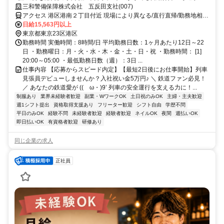
が給料日！日払いもOK！
三和警備保障株式会社 五反田支社(007)
アクセス 港区港南２丁目付近 現場により異なる/直行直帰/勤務地相談
可 ■電話面接■来社不要■即日勤務
日給15,563円以上
東京都東京23区港区
勤務時間 実働時間：8時間/日 平均勤務日数：1ヶ月あたり12日～22
日 ・勤務曜日：月・火・水・木・金・土・日・祝 ・勤務時間： [1]
20:00～05:00 ・最低勤務日数（週）：3日 ...
仕事内容 【応募からスピード内定】【最短2日後にお仕事開始】列車
見張員デビューしませんか？入社祝い金5万円♪ ＼ 鉄道ファン必見！
／ あなたの鉄道愛が ((ゝω・)9’ 列車の安全運行を支える力に！...
制服あり
業界未経験者歓迎
副業・WワークOK
土日祝のみOK
主婦・主夫歓迎
週1シフト提出
資格取得支援あり
フリーター歓迎
シフト自由
学歴不問
平日のみOK
経験不問
未経験者歓迎
経験者歓迎
ネイルOK
夜間
週払いOK
即日払いOK
有資格者歓迎
研修あり
同じ企業の求人
正社員