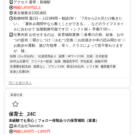
アクセス 最寄：新橋駅
時給1,850円以上
東京都東京23区港区
勤務時間 週2日～,1日3時間～相談OK！ 「7月から2カ月だけ働きた
い」 「夏休み期間中なら働くことができる」 …などのライフスタイ
ルに合わせて 短期勤務可能です◎ ＜シフト例＞ 早番/7:00～...
仕事内容 お任せするのは、保育補助業務 ◇食事の介助、給食、おや
つの提供 ◇寝かしつけ ◇おむつ交換 ◇お絵描きや本の読み聞かせ ◇
お散歩や運動、遊び方指導 …等々、クラスによって若干変わります
が、補...
短期（3ヵ月以内）
社員登用あり
副業・WワークOK
主婦・主夫歓迎
60代も応募可
フリーター歓迎
短期
職場見学可
学生歓迎
経験不問
交通費全額支給
残業なし
ブランクOK
駅近5分以内
シフト制
履歴書不要
友達と応募OK
同じ企業の求人
派遣社員
保育士 _24C
未経験でも安心｜フォロー体制ありの保育補助（派遣）
株式会社TalentiUs
時給1,600円～1,800円