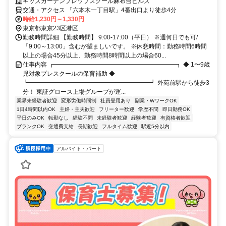
キッズガーデンプレップスクール麻布台ヒルズ
交通・アクセス 「六本木一丁目駅」4番出口より徒歩4分
時給1,230円～1,330円
東京都東京23区港区
勤務時間詳細 【勤務時間】 9:00-17:00（平日） ※週何日でも可/
「9:00～13:00」含むが望ましいです。 ※休憩時間：勤務時間6時間
以上の場合45分以上、勤務時間8時間以上の場合60...
仕事内容 ┏━━━━━━━━━━━━━━━━━━━━┓ ◆ 1〜9歳
児対象プレスクールの保育補助 ◆
┗━━━━━━━━━━━━━━━━━━━━┛ 外苑前駅から徒歩3
分！ 東証グロース上場グループが運...
業界未経験者歓迎
変形労働時間制
社員登用あり
副業・WワークOK
1日4時間以内OK
主婦・主夫歓迎
フリーター歓迎
学歴不問
即日勤務OK
平日のみOK
転勤なし
経験不問
未経験者歓迎
経験者歓迎
有資格者歓迎
ブランクOK
交通費支給
長期歓迎
フルタイム歓迎
駅近5分以内
アルバイト・パート