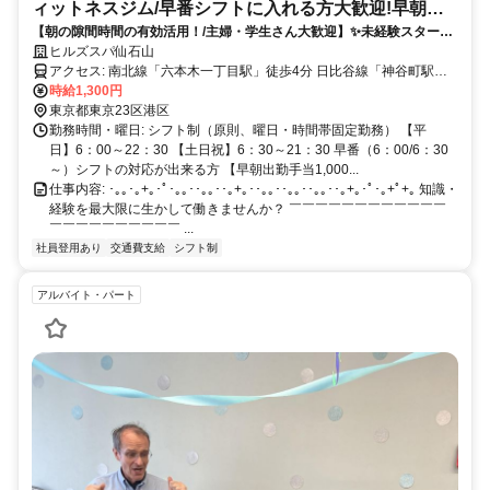
ィットネスジム/早番シフトに入れる方大歓迎!早朝の
【朝の隙間時間の有効活用！/主婦・学生さん大歓迎】✨未経験スタート
み1日2.5h~相談可 /時給1,300円✨/未経験OK!
OK✨正社員登用制度あり✨1日2.5時間～・週2日～勤務OK！時給1,300
ヒルズスパ仙石山
円！食事手当あり！早朝出勤手当あり ◎
アクセス: 南北線「六本木一丁目駅」徒歩4分 日比谷線「神谷町駅」
徒歩6分
時給1,300円
東京都東京23区港区
勤務時間・曜日: シフト制（原則、曜日・時間帯固定勤務） 【平
日】6：00～22：30 【土日祝】6：30～21：30 早番（6：00/6：30
～）シフトの対応が出来る方 【早朝出勤手当1,000...
仕事内容: ･｡｡･｡+｡･ﾟ･｡｡･･｡｡･･｡+｡･･｡｡･･｡｡･･｡｡･･｡+｡･ﾟ･｡+ﾟ+｡ 知識・
経験を最大限に生かして働きませんか？ ￣￣￣￣￣￣￣￣￣￣￣￣
￣￣￣￣￣￣￣￣￣￣ ...
社員登用あり
交通費支給
シフト制
アルバイト・パート