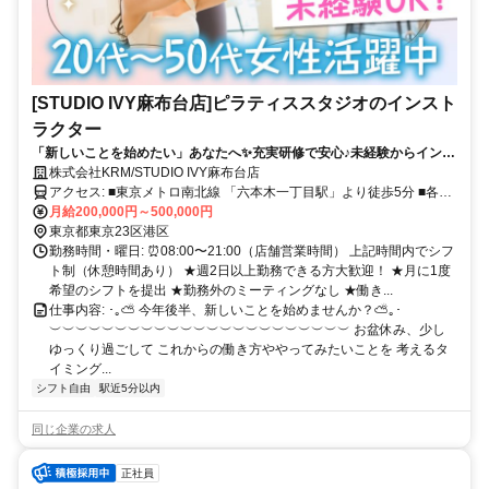
[STUDIO IVY麻布台店]ピラティススタジオのインスト
ラクター
「新しいことを始めたい」あなたへ✨充実研修で安心♪未経験からインス
トラクターデビュー◎週2～・シフト自由！
株式会社KRM/STUDIO IVY麻布台店
アクセス: ■東京メトロ南北線 「六本木一丁目駅」より徒歩5分 ■各線
「六本木駅」より徒歩6分 ୨୧･･･････････････････････････････････
月給200,000円～500,000円
୨୧ 都心ど真ん中の好立地！ 六本木・赤坂・青山一丁目・白金高輪・
東京都東京23区港区
恵比寿からも通えます！
勤務時間・曜日: ⏰08:00〜21:00（店舗営業時間） 上記時間内でシフ
ト制（休憩時間あり） ★週2日以上勤務できる方大歓迎！ ★月に1度
希望のシフトを提出 ★勤務外のミーティングなし ★働き...
仕事内容: ･｡⛅ 今年後半、新しいことを始めませんか？⛅｡･
︶︶︶︶︶︶︶︶︶︶︶︶︶︶︶︶︶︶︶︶︶︶︶ お盆休み、少し
ゆっくり過ごして これからの働き方ややってみたいことを 考えるタ
イミング...
シフト自由
駅近5分以内
同じ企業の求人
正社員