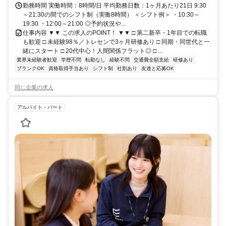
勤務時間 実働時間：8時間/日 平均勤務日数：1ヶ月あたり21日 9:30
～21:30の間でのシフト制（実働8時間） ＜シフト例＞ ・10:30～
19:30 ・12:00～21:00 ◎予約状況や...
仕事内容 ▼▼ この求人のPOINT！ ▼▼ □ 第二新卒・1年目での転職
も歓迎 □ 未経験98％／トレセンで3ヶ月研修あり □ 同期・同世代と一
緒にスタート □ 20代中心！人間関係フラット◎ □ ...
業界未経験者歓迎
学歴不問
転勤なし
経験不問
交通費全額支給
研修あり
ブランクOK
資格取得手当あり
シフト制
社割あり
友達と応募OK
同じ企業の求人
アルバイト・パート