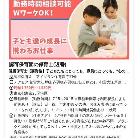
認可保育園の保育士(遅番)
遅番保育士【要資格】子どもたちにとっても、職員にとっても、”心の基
地”となる保育園を目指しています！
認可保育園 アイグラン保育園赤羽橋
アクセス 都営大江戸線 赤羽橋赤羽橋口徒歩約2分、都営大江戸線 麻
布十番3番口徒歩約8分、東京メトロ南北線 麻布十番3番口徒歩約8分
時給1,750円～1,930円
東京都東京23区港区
勤務時間 【勤務時間】 7:15～20:15 ※勤務時間帯は利用状況により
前後あり 【休日】日・祝、年末年始 その他、お休み希望に沿って シ
フトを作成いたします！ ※シフト制 ※時間外労働あり （状況...
仕事内容 【仕事内容】 《遅番担当保育士の求人情報》 パート保育士
募集中！勤務時間帯ご相談ください◎資格があれば年齢不問・ブラン
クや経験が浅くてもＯＫ！ パート社員として0～5歳の子ども達の保
育業務を...
主婦・主夫歓迎
学歴不問
平日のみOK
未経験者歓迎
経験者歓迎
研修あり