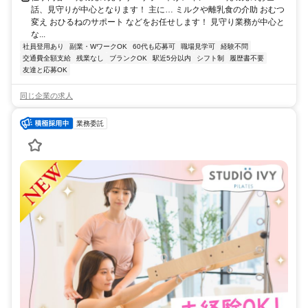
話、見守りが中心となります！ 主に… ミルクや離乳食の介助 おむつ
変え おひるねのサポート などをお任せします！ 見守り業務が中心と
な...
社員登用あり
副業・WワークOK
60代も応募可
職場見学可
経験不問
交通費全額支給
残業なし
ブランクOK
駅近5分以内
シフト制
履歴書不要
友達と応募OK
同じ企業の求人
業務委託