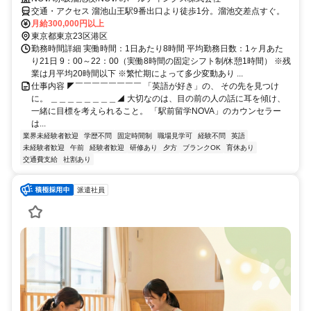
交通・アクセス 溜池山王駅9番出口より徒歩1分。溜池交差点すぐ。
月給300,000円以上
東京都東京23区港区
勤務時間詳細 実働時間：1日あたり8時間 平均勤務日数：1ヶ月あた
り21日 9：00～22：00（実働8時間の固定シフト制/休憩1時間） ※残
業は月平均20時間以下 ※繁忙期によって多少変動あり ...
仕事内容 ◤￣￣￣￣￣￣￣￣ 「英語が好き」の、 その先を見つけ
に。 ＿＿＿＿＿＿＿＿◢ 大切なのは、目の前の人の話に耳を傾け、
一緒に目標を考えられること。 「駅前留学NOVA」のカウンセラー
は...
業界未経験者歓迎
学歴不問
固定時間制
職場見学可
経験不問
英語
未経験者歓迎
午前
経験者歓迎
研修あり
夕方
ブランクOK
育休あり
交通費支給
社割あり
派遣社員