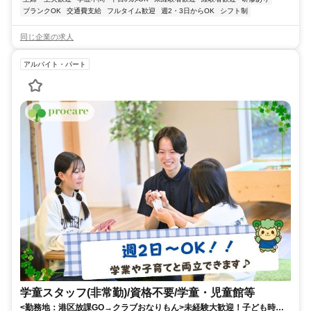
ブランクOK
交通費支給
フルタイム歓迎
週2・3日からOK
シフト制
同じ企業の求人
アルバイト・パート
学童スタッフ(非常勤)/資格不要/学童・児童館等
<勤務地：港区放課GO→クラブおなりもん>未経験大歓迎！子ども時代