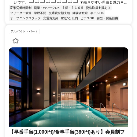
いです。 ─┘─┘─┘─┘─┘─┘─┘─┘─┘ ▼働きやすい理由＆魅力▼...
変形労働時間制
副業・WワークOK
主婦・主夫歓迎
資格取得支援あり
フリーター歓迎
学歴不問
交通費全額支給
経験者歓迎
ネイルOK
オープニングスタッフ
交通費支給
駅近5分以内
ピアスOK
髪型・髪色自由
アルバイト・パート
【早番手当(1,000円)/食事手当(380円)あり】会員制フ