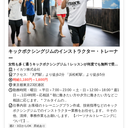
キックボクシングジムのインストラクター・トレーナ
ー
女性も多く通うキックボクシングジム！レッスンが何度でも無料で受け
られる特典付き☆
トイカツ株式会社
アクセス: 「大門駅」より徒歩2分 「浜松町駅」より徒歩5分
時給1,180円～1,600円
東京都東京23区港区
勤務時間・曜日: ＜平日＞7:00～23:00 ＜土・日＞12:00～18:00 * 週1
日～､1日4時間～応相談 * 朝に働きたい方や夕方に働きたい方などご
相談に応じます。 * フルタイムの...
仕事内容: お客様のトレーニングプラン作成、技術指導などのキック
ボクシングジムでのインストラクター業務をお任せします。 ※その
他、清掃、事務作業もお願いします。 【パーソナルトレーニングに
ついて】...
週2・3日からOK
昇給あり