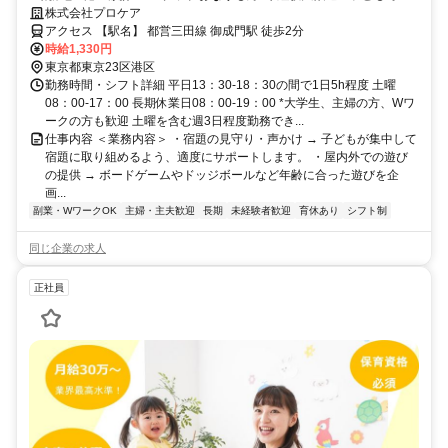
の遊びやスポーツを一緒に楽しめるなら大丈夫！ 小学生と放課後を過ご
株式会社プロケア
す仕事です。資格は必要ありません。
アクセス 【駅名】 都営三田線 御成門駅 徒歩2分
時給1,330円
東京都東京23区港区
勤務時間・シフト詳細 平日13：30-18：30の間で1日5h程度 土曜
08：00-17：00 長期休業日08：00-19：00 *大学生、主婦の方、Wワ
ークの方も歓迎 土曜を含む週3日程度勤務でき...
仕事内容 ＜業務内容＞ ・宿題の見守り・声かけ → 子どもが集中して
宿題に取り組めるよう、適度にサポートします。 ・屋内外での遊び
の提供 → ボードゲームやドッジボールなど年齢に合った遊びを企
画...
副業・WワークOK
主婦・主夫歓迎
長期
未経験者歓迎
育休あり
シフト制
同じ企業の求人
正社員