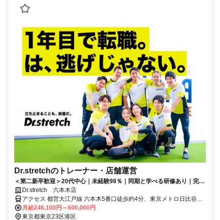
Dr.stretchのトレーナー・店舗運営
＜第二新卒歓迎＞20代中心｜未経験98％｜同期と学べる研修あり｜完全
週休2日｜ネイル・ピアスOK
Dr.stretch 六本木店
アクセス 都営大江戸線 六本木5番口徒歩約4分、東京メトロ日比谷線
六本木5番口徒歩約4分、東京メトロ南北線 六本木一丁目2番口徒歩約
月給246,100円～600,000円
8分 六本木駅3番出口より徒歩4分
東京都東京23区港区