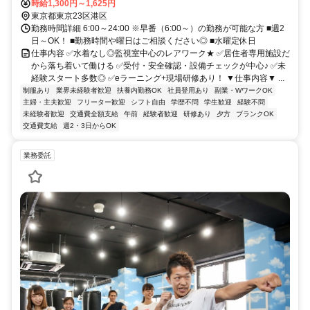
時給1,300円～1,625円
東京都東京23区港区
勤務時間詳細 6:00～24:00 ※早番（6:00～）の勤務が可能な方 ■週2
日～OK！ ■勤務時間や曜日はご相談ください◎ ■水曜定休日
仕事内容 ✅水着なし◎監視室中心のレアワーク★ ✅居住者専用施設だ
から落ち着いて働ける ✅受付・安全確認・設備チェックが中心♪ ✅未
経験スタート多数◎ ✅eラーニング+現場研修あり！ ▼仕事内容▼ ...
制服あり
業界未経験者歓迎
扶養内勤務OK
社員登用あり
副業・WワークOK
主婦・主夫歓迎
フリーター歓迎
シフト自由
学歴不問
学生歓迎
経験不問
未経験者歓迎
交通費全額支給
午前
経験者歓迎
研修あり
夕方
ブランクOK
交通費支給
週2・3日からOK
業務委託