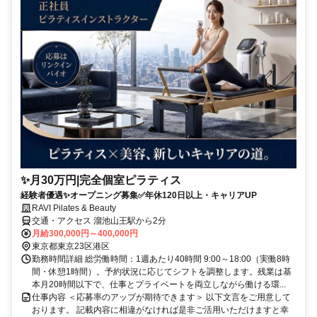
✨月30万円|完全個室ピラティス
経験者優遇✨オープニング募集✅年休120日以上・キャリアUP
RAVI Pilates & Beauty
交通・アクセス 溜池山王駅から2分
月給300,000円～400,000円
東京都東京23区港区
勤務時間詳細 総労働時間：1週あたり40時間 9:00～18:00（実働8時
間・休憩1時間）。予約状況に応じてシフトを調整します。残業は基
本月20時間以下で、仕事とプライベートを両立しながら働ける環...
仕事内容 ＜応募率のアップが期待できます＞ 以下文言をご用意して
おります。 記載内容に相違がなければ是非ご活用いただけますと幸