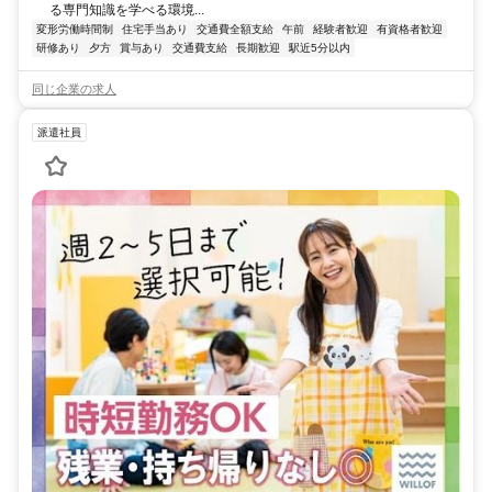
る専門知識を学べる環境...
変形労働時間制
住宅手当あり
交通費全額支給
午前
経験者歓迎
有資格者歓迎
研修あり
夕方
賞与あり
交通費支給
長期歓迎
駅近5分以内
同じ企業の求人
派遣社員