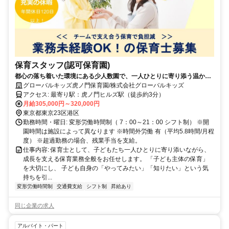
保育スタッフ(認可保育園)
都心の落ち着いた環境にある少人数園で、一人ひとりに寄り添う温かな
保育を実践。第二の家のような安心感の中で、子どもも保護者も笑顔で
グローバルキッズ虎ノ門保育園/株式会社グローバルキッズ
過ごせる環境を大切にしています。
アクセス: 最寄り駅：虎ノ門ヒルズ駅（徒歩約3分）
月給305,000円～320,000円
東京都東京23区港区
勤務時間・曜日: 変形労働時間制（ 7：00～21：00 シフト制） ※開
園時間は施設によって異なります ※時間外労働 有（平均5.8時間/月程
度） ※超過勤務の場合、残業手当を支給。
仕事内容: 保育士として、子どもたち一人ひとりに寄り添いながら、
成長を支える保育業務全般をお任せします。 「子ども主体の保育」
を大切にし、 子ども自身の「やってみたい」「知りたい」という気
持ちを引...
変形労働時間制
交通費支給
シフト制
昇給あり
同じ企業の求人
アルバイト・パート