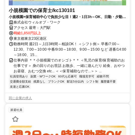
小規模園での保育士/kc130101
小規模園×保育補助中心で負担少な目！週2・1日3h～OK、日勤・夕勤等
の選択可！ミドルシニアも
株式会社ウィルオブ・ワーク
アクセス 最寄：大門駅
時給1,850円以上
東京都東京23区港区
勤務時間 週2日～,1日3時間～相談OK！ ＜シフト例＞ 早番/7:00～
12:30、7:00～10:00 中番/9:00～18:00、9:00～15:00 など 遅番/14:00
～18:00、15...
仕事内容 ＊＊小規模園でのオシゴト＊＊ ＜乳児の保育/保育補助のお
仕事です＞ 身の回りのお世話 お散歩、一緒に遊んだり 給食、おやつ
お昼寝、おむつ交換 etc... ＜＜保育補助なので...＞＞ ...
社員登用あり
副業・WワークOK
60代も応募可
職場見学可
経験不問
交通費全額支給
残業なし
ブランクOK
駅近5分以内
シフト制
履歴書不要
友達と応募OK
同じ企業の求人
派遣社員