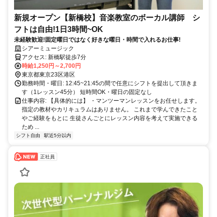
新規オープン【新橋校】音楽教室のボーカル講師 シ
フトは自由!1日3時間~OK
未経験歓迎!固定曜日ではなく好きな曜日・時間で入れるお仕事!
シアーミュージック
アクセス: 新橋駅徒歩7分
時給1,250円～2,700円
東京都東京23区港区
勤務時間・曜日: 12:45~21:45の間で任意にシフトを提出して頂きま
す（1レッスン45分） 短時間OK・曜日の固定なし
仕事内容: 【具体的には】 ・マンツーマンレッスンをお任せします。
指定の教材やカリキュラムはありません。 これまで学んできたこと
やご経験をもとに 生徒さんごとにレッスン内容を考えて実施できる
ため ...
シフト自由
駅近5分以内
正社員