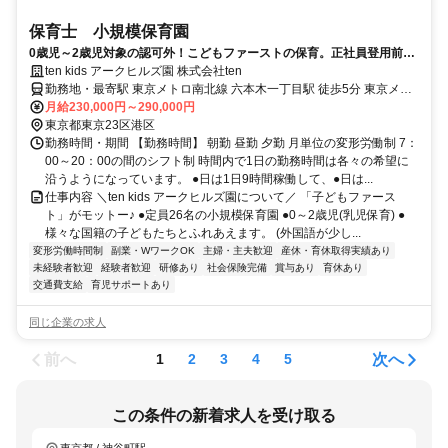
保育士 小規模保育園
0歳児～2歳児対象の認可外！こどもファーストの保育。正社員登用前提
雇用！先生たちも大切にする仕組み有
ten kids アークヒルズ園 株式会社ten
勤務地・最寄駅 東京メトロ南北線 六本木一丁目駅 徒歩5分 東京メト
ロ日比谷線 神谷町駅 徒歩10分
月給230,000円～290,000円
東京都東京23区港区
勤務時間・期間 【勤務時間】 朝勤 昼勤 夕勤 月単位の変形労働制 7：
00～20：00の間のシフト制 時間内で1日の勤務時間は各々の希望に
沿うようになっています。 ●日は1日9時間稼働して、●日は...
仕事内容 ＼ten kids アークヒルズ園について／ 「子どもファース
ト」がモットー♪ ●定員26名の小規模保育園 ●0～2歳児(乳児保育) ●
様々な国籍の子どもたちとふれあえます。 (外国語が少し...
変形労働時間制
副業・WワークOK
主婦・主夫歓迎
産休・育休取得実績あり
未経験者歓迎
経験者歓迎
研修あり
社会保険完備
賞与あり
育休あり
交通費支給
育児サポートあり
同じ企業の求人
前へ
次へ
1
2
3
4
5
この条件の新着求人を受け取る