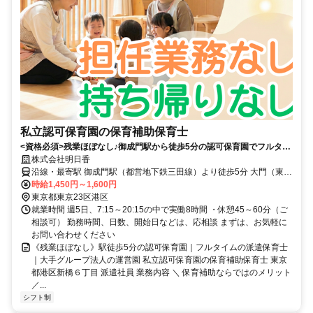
私立認可保育園の保育補助保育士
<資格必須>残業ほぼなし♪御成門駅から徒歩5分の認可保育園でフルタイ
ムの派遣保育士！2022年4月オープンの新しい園舎。木のぬくもりに包
株式会社明日香
まれたあたたかい空間で、子どもたちの主体性を育む保育を実践できま
沿線・最寄駅 御成門駅（都営地下鉄三田線）より徒歩5分 大門（東京
す♪
都）駅（都営浅草線/都営大江戸線）より徒歩7分 新橋駅（都営浅草
時給1,450円～1,600円
線）より徒歩8分
東京都東京23区港区
就業時間 週5日、7:15～20:15の中で実働8時間 ・休憩45～60分（ご
相談可） 勤務時間、日数、開始日などは、応相談 まずは、お気軽に
お問い合わせください
《残業ほぼなし》駅徒歩5分の認可保育園｜フルタイムの派遣保育士
｜大手グループ法人の運営園 私立認可保育園の保育補助保育士 東京
都港区新橋６丁目 派遣社員 業務内容 ＼ 保育補助ならではのメリット
／...
シフト制