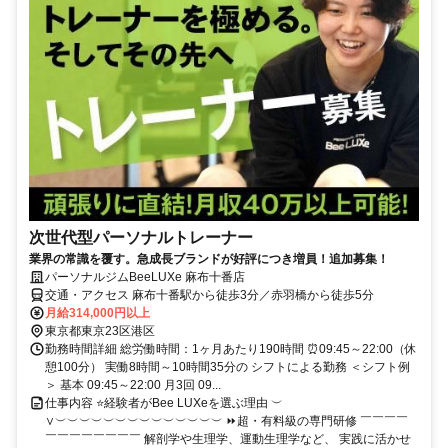
次世代型パーソナルトレーナー
業界の常識を覆す。急成長ブランドが好評につき増員！追加募集！
パーソナルジムBeeLUXe 麻布十番店
交通・アクセス 麻布十番駅から徒歩3分／赤羽橋から徒歩5分
月給314,000円以上
東京都東京23区港区
勤務時間詳細 総労働時間：1ヶ月あたり190時間 ⏰09:45～22:00（休
憩100分） 実働8時間～10時間35分の シフトによる勤務 ＜シフト例
＞ 基本 09:45～22:00 月3回 09...
仕事内容 ⭐経験者がBee LUXeを選ぶ理由 ︶
∨︶︶︶︶︶︶︶︶︶︶︶︶︶︶ ⏩超・有料級の専門研修 ￣￣￣￣
￣￣￣￣￣￣￣￣ 解剖学や生理学、運動生理学など、 実践に活かせ