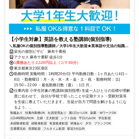
【小学生対象】英語を教える塾講師(個別指導)
＼私服OKの個別指導塾講師／大学1年生大歓迎★英単語や文法の知識を
活かそう♪教えることが好きな方歓迎！
栄光の個別ビザビ 麻布十番校
アクセス 麻布十番駅 徒歩1分
1業務あたり 2,120円以上（コマ 80分）
東京都東京23区港区
勤務時間 実働時間：1時間20分/日 平均勤務日数：1ヶ月あたり4日～
8日 ・勤務曜日：月・火・水・木・金・土・祝 ・勤務時間： [1]
15:50～22:00 ・最低勤務日数（週）：1日 月...
仕事内容 小学生対象の塾講師(個別指導) 生徒一人ひとりの目標や理解
度に合わせて、 自分が学校で習ったことや定期テスト・受験対策等
を生徒に教えていただきます。 生徒が自力で問題を解けるようにな
るよう、...
制服あり
扶養内勤務OK
社員登用あり
週1日からOK
副業・WワークOK
1日4時間以内OK
主婦・主夫歓迎
シフト自由
平日のみOK
学生歓迎
未経験者歓迎
経験者歓迎
有資格者歓迎
研修あり
夕方
ブランクOK
交通費支給
長期歓迎
フルタイム歓迎
駅近5分以内