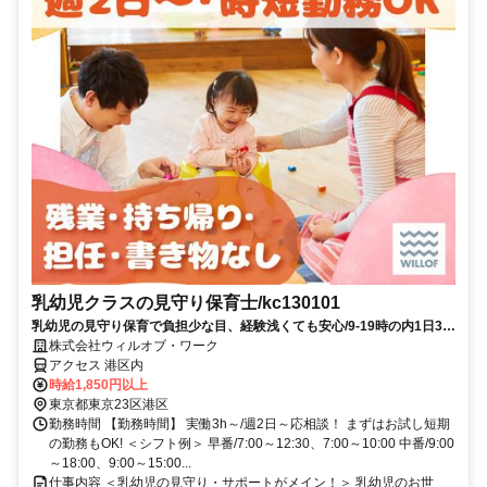
乳幼児クラスの見守り保育士/kc130101
乳幼児の見守り保育で負担少な目、経験浅くても安心/9-19時の内1日3h
～短時間【お試し短期ok】
株式会社ウィルオブ・ワーク
アクセス 港区内
時給1,850円以上
東京都東京23区港区
勤務時間 【勤務時間】 実働3h～/週2日～応相談！ まずはお試し短期
の勤務もOK! ＜シフト例＞ 早番/7:00～12:30、7:00～10:00 中番/9:00
～18:00、9:00～15:00...
仕事内容 ＜乳幼児の見守り・サポートがメイン！＞ 乳幼児のお世