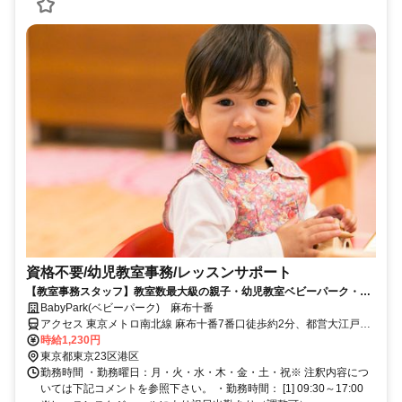
資格不要/幼児教室事務/レッスンサポート
【教室事務スタッフ】教室数最大級の親子・幼児教室ベビーパーク・キ
ッズアカデミーで教室事務のお仕事★
BabyPark(ベビーパーク) 麻布十番
アクセス 東京メトロ南北線 麻布十番7番口徒歩約2分、都営大江戸線
麻布十番7番口徒歩約2分、東京メトロ日比谷線 六本木1c口徒歩約12
時給1,230円
分
東京都東京23区港区
勤務時間 ・勤務曜日：月・火・水・木・金・土・祝※ 注釈内容につ
いては下記コメントを参照下さい。 ・勤務時間： [1] 09:30～17:00