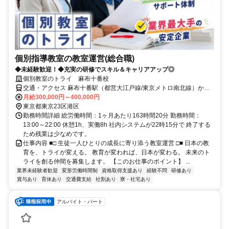
個別指導教室の教室運営(総合職)
◆未経験歓迎！◆充実の研修でスキル＆キャリアアップ◎
個別教室のトライ 麻布十番校
交通・アクセス 麻布十番駅（都営大江戸線/東京メトロ南北線）から
徒歩1分、赤羽橋駅（都営大江戸線）から徒歩9分
月給300,000円～400,000円
東京都東京23区港区
勤務時間詳細 総労働時間：1ヶ月あたり163時間20分 勤務時間：
13:00～22:00 休憩1h、実働8h 社内システムが22時15分で 終了する
ため残業は少なめです。
仕事内容 ■□ 生徒一人ひとりの成長に寄り添う教室運営 □■ 日本の教
育を、トライが変える。 教育が変われば、日本が変わる。 未来のト
ライを創る仲間を募集します。 【このお仕事のポイント】 ...
業界未経験者歓迎
変形労働時間制
資格取得支援あり
経験不問
研修あり
賞与あり
育休あり
交通費支給
社割あり
寮・社宅あり
アルバイト・パート