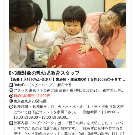
0~3歳対象の乳幼児教育スタッフ
【急募！入社お祝い金あり】未経験・無資格OK！女性100%◎子育て経
験活かせる乳幼児教育スタッフ
BabyPark(ベビーパーク) 麻布十番
アクセス 東京メトロ南北線 麻布十番7番口徒歩約2分、都営大江戸線
麻布十番7番口徒歩約2分、東京メトロ日比谷線 六本木1c口徒歩約12
時給1,615円～2,900円
分
東京都東京23区港区
勤務時間 ・勤務曜日：月・火・水・木・金・土・日・祝※ 注釈内容
については下記コメントを参照下さい。 ・勤務時間： [1] 09:00～
16:00 [2] 09:00～17:00 [3] 09:00...
仕事内容 「ベビーパーク」は、「親子の絆」を大切にしたい、パパ
とママのための全国展開親子教室です。 「叱らずに個性を育てる育
児法」という独自のメソッドに基づき、0歳～3歳児の親子に対して1