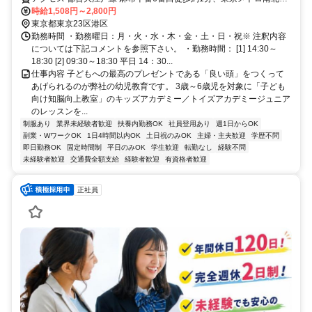
麻布十番6番口徒歩約1分、東京メトロ日比谷線 六本木5番口徒歩約17
時給1,508円～2,800円
分
東京都東京23区港区
勤務時間 ・勤務曜日：月・火・水・木・金・土・日・祝※ 注釈内容
については下記コメントを参照下さい。 ・勤務時間： [1] 14:30～
18:30 [2] 09:30～18:30 平日 14：30...
仕事内容 子どもへの最高のプレゼントである「良い頭」をつくって
あげられるのが弊社の幼児教育です。 3歳～6歳児を対象に「子ども
向け知脳向上教室」のキッズアカデミー／トイズアカデミージュニア
のレッスンを...
制服あり
業界未経験者歓迎
扶養内勤務OK
社員登用あり
週1日からOK
副業・WワークOK
1日4時間以内OK
土日祝のみOK
主婦・主夫歓迎
学歴不問
即日勤務OK
固定時間制
平日のみOK
学生歓迎
転勤なし
経験不問
未経験者歓迎
交通費全額支給
経験者歓迎
有資格者歓迎
正社員