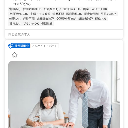
コマ50分の...
制服あり
扶養内勤務OK
社員登用あり
週1日からOK
副業・WワークOK
土日祝のみOK
主婦・主夫歓迎
学歴不問
即日勤務OK
固定時間制
平日のみOK
転勤なし
経験不問
未経験者歓迎
交通費全額支給
経験者歓迎
研修あり
賞与あり
ブランクOK
長期歓迎
同じ企業の求人
アルバイト・パート