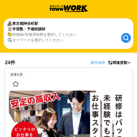
東京都
神谷町駅
学習塾・予備校講師
特徴/給与/雇用形態を選択してください
キーワードを選択してください
24件
条件保存
関連度順
派遣社員