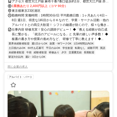
アクセス 都営大江戸線 麻布十番7番口徒歩約1分、都営大江戸線 赤羽
橋中之橋口徒歩約11分、東京メトロ日比谷線 六本木1c口徒歩約12分
1業務あたり 2,400円以上（コマ 90分）
東京都東京23区港区
勤務時間 実働時間：1時間30分/日 平均勤務日数：1ヶ月あたり4日～
8日 週1日、得意な1科目からＯＫなので、学業・サークル活動・他の
アルバイトとの両立大歓迎！ シフトの融通が効くので、様々な働き...
仕事内容 研修充実！安心の講師デビュー！ ◆「教える経験が自己成
長に繋がる」 「就活のアピールになる」と 先輩の嬉しい声多数！ ◆
板書の書き方や授業の進め方など、 研修で丁寧に教えます！ ◆...
業界未経験者歓迎
週1日からOK
副業・WワークOK
1日4時間以内OK
土日祝のみOK
60代も応募可
平日のみOK
学生歓迎
転勤なし
経験不問
英語
未経験者歓迎
午前
経験者歓迎
研修あり
夕方
交通費支給
長期歓迎
駅近5分以内
週2・3日からOK
同じ企業の求人
アルバイト・パート