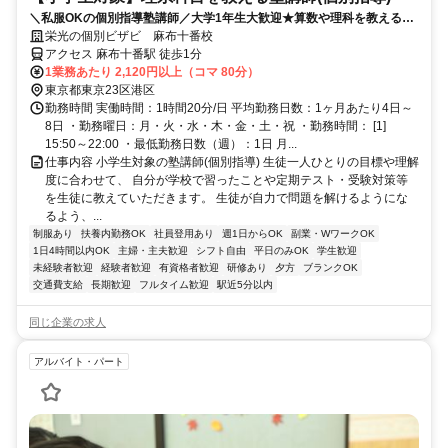
＼私服OKの個別指導塾講師／大学1年生大歓迎★算数や理科を教える個
別指導／週1日・80分～OK♪大学生活躍中！
栄光の個別ビザビ 麻布十番校
アクセス 麻布十番駅 徒歩1分
1業務あたり 2,120円以上（コマ 80分）
東京都東京23区港区
勤務時間 実働時間：1時間20分/日 平均勤務日数：1ヶ月あたり4日～
8日 ・勤務曜日：月・火・水・木・金・土・祝 ・勤務時間： [1]
15:50～22:00 ・最低勤務日数（週）：1日 月...
仕事内容 小学生対象の塾講師(個別指導) 生徒一人ひとりの目標や理解
度に合わせて、 自分が学校で習ったことや定期テスト・受験対策等
を生徒に教えていただきます。 生徒が自力で問題を解けるようにな
るよう、...
制服あり
扶養内勤務OK
社員登用あり
週1日からOK
副業・WワークOK
1日4時間以内OK
主婦・主夫歓迎
シフト自由
平日のみOK
学生歓迎
未経験者歓迎
経験者歓迎
有資格者歓迎
研修あり
夕方
ブランクOK
交通費支給
長期歓迎
フルタイム歓迎
駅近5分以内
同じ企業の求人
アルバイト・パート