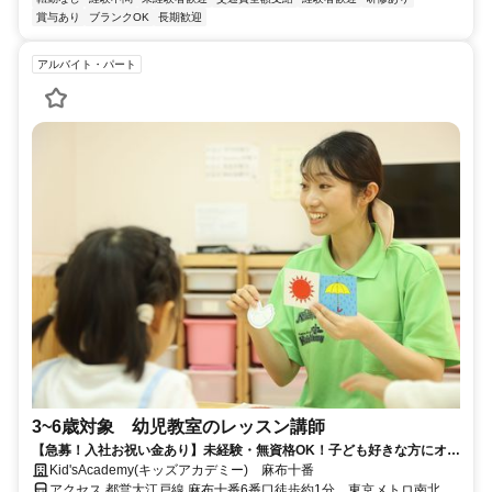
賞与あり
ブランクOK
長期歓迎
アルバイト・パート
3~6歳対象 幼児教室のレッスン講師
【急募！入社お祝い金あり】未経験・無資格OK！子ども好きな方にオス
スメの幼児教育スタッフ！
Kid'sAcademy(キッズアカデミー) 麻布十番
アクセス 都営大江戸線 麻布十番6番口徒歩約1分、東京メトロ南北線