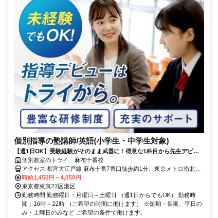
個別指導の塾講師/英語(小学生・中学生対象)
【週1日OK】受験経験がそのまま武器に！得意な1科目から先生デビュ
ー
個別教室のトライ 麻布十番校
アクセス 都営大江戸線 麻布十番7番口徒歩約1分、東京メトロ南北線
麻布十番7番口徒歩約1分、都営大江戸線 赤羽橋中之橋口徒歩約11分
時給1,450円～4,050円
東京都東京23区港区
勤務時間 勤務曜日：月曜日～土曜日 （週1日からでもOK） 勤務時
間：16時～22時 （ご希望の時間に働けます） ※短期・長期、平日の
み・土曜日のみなど ご希望の条件で働けます。