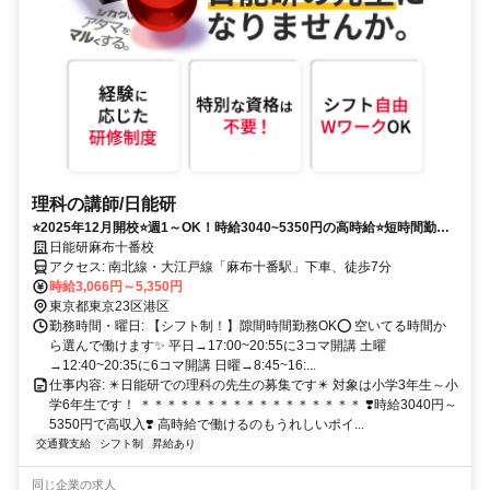
理科の講師/日能研
⭐️2025年12月開校⭐️週1～OK！時給3040~5350円の高時給⭐️短時間勤務
で稼げる！副業・WワークOK!
日能研麻布十番校
アクセス: 南北線・大江戸線「麻布十番駅」下車、徒歩7分
時給3,066円～5,350円
東京都東京23区港区
勤務時間・曜日: 【シフト制！】隙間時間勤務OK⭕️ 空いてる時間か
ら選んで働けます✨ 平日→17:00~20:55に3コマ開講 土曜
→12:40~20:35に6コマ開講 日曜→8:45~16:...
仕事内容: ✴️日能研での理科の先生の募集です✴️ 対象は小学3年生～小
学6年生です！ ＊＊＊＊＊＊＊＊＊＊＊＊＊＊＊＊＊ ❣️時給3040円～
5350円で高収入❣️ 高時給で働けるのもうれしいポイ...
交通費支給
シフト制
昇給あり
同じ企業の求人