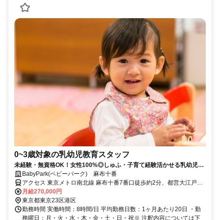
0~3歳対象の乳幼児教育スタッフ
未経験・無資格OK！女性100%◎しゅふ・子育て経験活かせる乳幼児教
育スタッフ
BabyPark(ベビーパーク) 麻布十番
アクセス 東京メトロ南北線 麻布十番7番口徒歩約2分、都営大江戸線
麻布十番7番口徒歩約2分、東京メトロ日比谷線 六本木1c口徒歩約12
月給270,000円
分
東京都東京23区港区
勤務時間 実働時間：8時間/日 平均勤務日数：1ヶ月あたり20日 ・勤
務曜日：月・火・水・木・金・土・日・祝※ 注釈内容については下