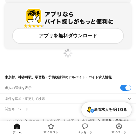
アプリを無料ダウンロード
東京都、神谷町駅、学習塾・予備校講師のアルバイト・バイト求人情報
求人の詳細を表示
条件を追加・変更して検索
市区町村を追加・変更
関連キーワード
新着求人を受け取る
完全在宅ワーク 全国
シール貼り 在宅
現在地周辺
ガチャガチャ
犬カフェ
東京都
駅を追加・変更
バイトTOP
東京都
東京23区
港区
神谷町駅
学習塾・予備校講
東京都
すべて
師のアルバイト・バイト・求人
東京23区
すべて
職種を追加・変更
JR東海道本線(東京～熱海)
千代田区
中央区
港区
新宿区
文京区
台東区
墨田区
江東区
品川区
目黒区
大田区
ホーム
マイリスト
メッセージ
マイページ
東京駅
新橋駅
品川駅