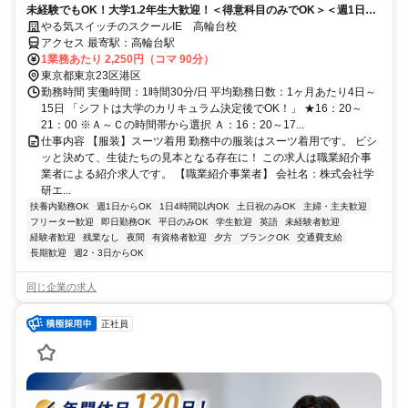
未経験でもOK！大学1.2年生大歓迎！＜得意科目のみでOK＞＜週1日・
90分＞＜丁寧な研修制度あり＞
やる気スイッチのスクールIE 高輪台校
アクセス 最寄駅：高輪台駅
1業務あたり 2,250円（コマ 90分）
東京都東京23区港区
勤務時間 実働時間：1時間30分/日 平均勤務日数：1ヶ月あたり4日～
15日 「シフトは大学のカリキュラム決定後でOK！」 ★16：20～
21：00 ※Ａ～Ｃの時間帯から選択 Ａ：16：20～17...
仕事内容 【服装】スーツ着用 勤務中の服装はスーツ着用です。 ビシ
ッと決めて、生徒たちの見本となる存在に！ この求人は職業紹介事
業者による紹介求人です。 【職業紹介事業者】 会社名：株式会社学
研エ...
扶養内勤務OK
週1日からOK
1日4時間以内OK
土日祝のみOK
主婦・主夫歓迎
フリーター歓迎
即日勤務OK
平日のみOK
学生歓迎
英語
未経験者歓迎
経験者歓迎
残業なし
夜間
有資格者歓迎
夕方
ブランクOK
交通費支給
長期歓迎
週2・3日からOK
同じ企業の求人
正社員