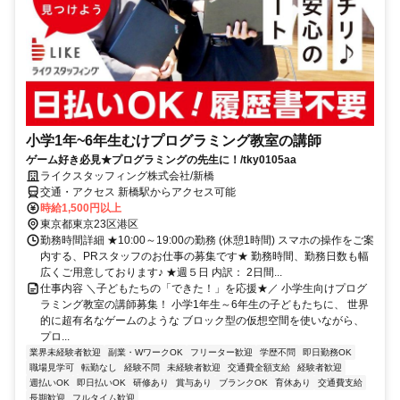
小学1年~6年生むけプログラミング教室の講師
ゲーム好き必見★プログラミングの先生に！/tky0105aa
ライクスタッフィング株式会社/新橋
交通・アクセス 新橋駅からアクセス可能
時給1,500円以上
東京都東京23区港区
勤務時間詳細 ★10:00～19:00の勤務 (休憩1時間) スマホの操作をご案
内する、PRスタッフのお仕事の募集です★ 勤務時間、勤務日数も幅
広くご用意しております♪ ★週５日 内訳： 2日間...
仕事内容 ＼子どもたちの「できた！」を応援★／ 小学生向けプログ
ラミング教室の講師募集！ 小学1年生～6年生の子どもたちに、 世界
的に超有名なゲームのような ブロック型の仮想空間を使いながら、
プロ...
業界未経験者歓迎
副業・WワークOK
フリーター歓迎
学歴不問
即日勤務OK
職場見学可
転勤なし
経験不問
未経験者歓迎
交通費全額支給
経験者歓迎
週払いOK
即日払いOK
研修あり
賞与あり
ブランクOK
育休あり
交通費支給
長期歓迎
フルタイム歓迎