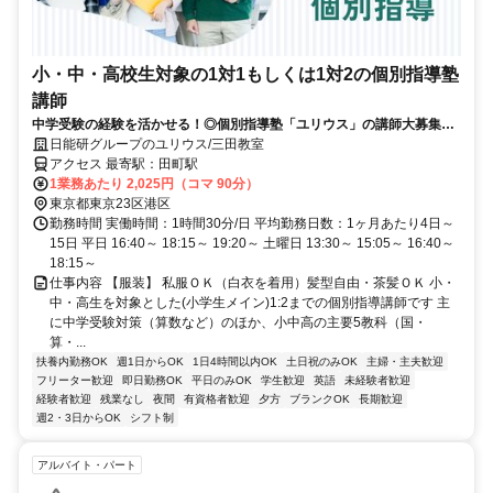
小・中・高校生対象の1対1もしくは1対2の個別指導塾
講師
中学受験の経験を活かせる！◎個別指導塾「ユリウス」の講師大募集｜
週1日・1コマ（90分）からOK★
日能研グループのユリウス/三田教室
アクセス 最寄駅：田町駅
1業務あたり 2,025円（コマ 90分）
東京都東京23区港区
勤務時間 実働時間：1時間30分/日 平均勤務日数：1ヶ月あたり4日～
15日 平日 16:40～ 18:15～ 19:20～ 土曜日 13:30～ 15:05～ 16:40～
18:15～
仕事内容 【服装】 私服ＯＫ（白衣を着用）髪型自由・茶髪ＯＫ 小・
中・高生を対象とした(小学生メイン)1:2までの個別指導講師です 主
に中学受験対策（算数など）のほか、小中高の主要5教科（国・
算・...
扶養内勤務OK
週1日からOK
1日4時間以内OK
土日祝のみOK
主婦・主夫歓迎
フリーター歓迎
即日勤務OK
平日のみOK
学生歓迎
英語
未経験者歓迎
経験者歓迎
残業なし
夜間
有資格者歓迎
夕方
ブランクOK
長期歓迎
週2・3日からOK
シフト制
アルバイト・パート