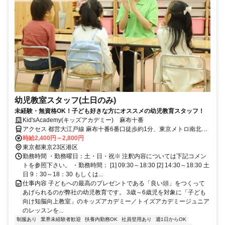
幼児教室スタッフ(土日のみ)
未経験・無資格OK！子ども好きな方にオススメの幼児教育スタッフ！
Kid'sAcademy(キッズアカデミー) 麻布十番
アクセス 都営大江戸線 麻布十番6番口徒歩約1分、東京メトロ南北線
麻布十番6番口徒歩約1分、東京メトロ日比谷線 六本木5番口徒歩約17
時給2,400円～2,800円
分
東京都東京23区港区
勤務時間 ・勤務曜日：土・日・祝※ 注釈内容については下記コメン
トを参照下さい。 ・勤務時間： [1] 09:30～18:30 [2] 14:30～18:30 土
日 9：30～18：30 もしくは...
仕事内容 子どもへの最高のプレゼントである「良い頭」をつくって
あげられるのが弊社の幼児教育です。 3歳～6歳児を対象に「子ども
向け知脳向上教室」のキッズアカデミー／トイズアカデミージュニア
のレッスンを...
制服あり
業界未経験者歓迎
扶養内勤務OK
社員登用あり
週1日からOK