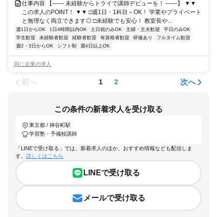
仕事内容 【―― 未経験からトライで講師デビューを！ ――】 ▼▼
この求人のPOINT！ ▼▼ □週1日・1科目～OK！ 学業やプライベート
と無理なく両立できます◎ □未経験でも安心！ 教室長や...
週1日からOK
1日4時間以内OK
土日祝のみOK
主婦・主夫歓迎
平日のみOK
学生歓迎
未経験者歓迎
経験者歓迎
有資格者歓迎
研修あり
フルタイム歓迎
週2・3日からOK
シフト制
週4日以上OK
同じ企業の求人
前へ
次へ
1
2
この条件の新着求人を受け取る
東京都 / 神谷町駅
学習塾・予備校講師
「LINEで受け取る」では、新着求人のほか、おすすめ情報なども配信しま
す。
詳しくはこちら
LINEで受け取る
メールで受け取る