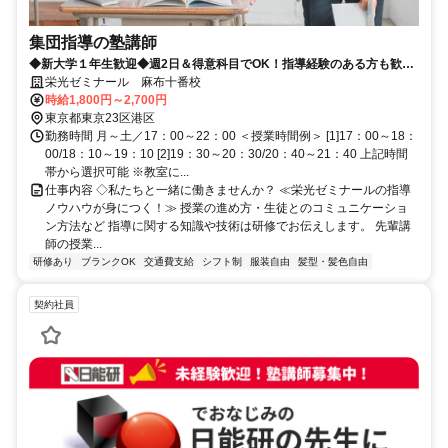
集団指導の塾講師
◆新大学１年生歓迎◆週2日＆得意科目でOK！指導経験のある方も歓迎
♪
栄光ゼミナール 麻布十番校
時給1,800円～2,700円
東京都東京23区港区
勤務時間 月～土／17：00～22：00 ＜授業時間例＞ [1]17：00～18：
00/18：10～19：10 [2]19：30～20：30/20：40～21：40 上記時間
帯から選択可能 ※教室に...
仕事内容 ◇私たちと一緒に働きませんか？ ≪栄光ゼミナールの指導
ノウハウが身につく！≫ 授業の進め方・生徒とのコミュニケーショ
ン方法など 指導に関する知識や技術は研修でお伝えします。 先輩講
師の授業...
研修あり
ブランクOK
交通費支給
シフト制
服装自由
髪型・髪色自由
契約社員