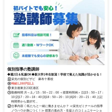
個別指導の塾講師
◆週2日＆私服OK◆新大学1年生歓迎！学校で覚えた知識が活かせる！
栄光の個別ビザビ 麻布十番校
時給1,280円以上
東京都東京23区港区
勤務時間 月～土／15：50～22：00 ＜授業時間例＞ [1]15：50～17：
10 [2]17：20～18：40 [3]18：50～20：10 [4]20：20～21：40 上記
時間帯から選択可...
仕事内容 ◇私たちと一緒に働きませんか？ ≪栄光ゼミナールの指導
ノウハウが身につく！≫ 授業の進め方・生徒とのコミュニケーショ