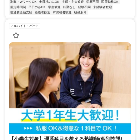
副業・WワークOK
土日祝のみOK
主婦・主夫歓迎
学歴不問
即日勤務OK
固定時間制
平日のみOK
学生歓迎
転勤なし
経験不問
未経験者歓迎
交通費全額支給
経験者歓迎
有資格者歓迎
研修あり
アルバイト・パート
【小学生対象】理系科目を教える塾講師(個別指導)