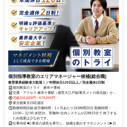
個別指導教室のエリアマネージャー候補(総合職)
教育業界経験者大歓迎！／年間休日120日以上／完全週休2日制
個別教室のトライ 麻布十番校
交通・アクセス 麻布十番駅（都営大江戸線/東京メトロ南北線）から
徒歩1分、赤羽橋駅（都営大江戸線）から徒歩9分
月給350,000円～670,000円
東京都東京23区港区
勤務時間詳細 総労働時間：1ヶ月あたり163時間20分 勤務時間：
13:00～22:00 休憩1h、実働8h 社内システムが22時15分で 終了する
ため残業は少なめです。
仕事内容 ■□ 教室の成長を牽引し、組織を動かすマネジメント □■ 日