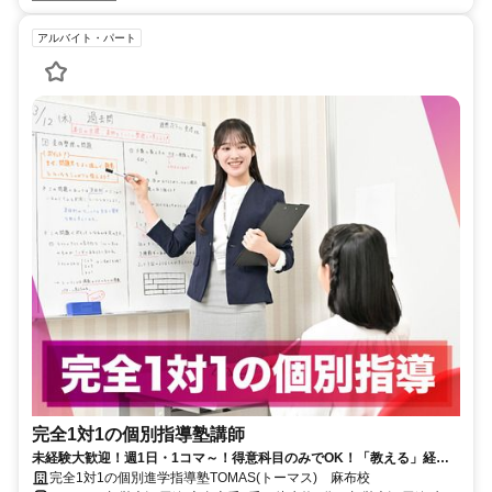
アルバイト・パート
完全1対1の個別指導塾講師
未経験大歓迎！週1日・1コマ～！得意科目のみでOK！「教える」経験
が就活にも役立つと大好評！
完全1対1の個別進学指導塾TOMAS(トーマス) 麻布校