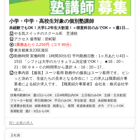
小学・中学・高校生対象の個別塾講師
未経験でもOK！大学1.2年生大歓迎！＜得意科目のみでOK＞＜週1日・
90分＞＜丁寧な研修制度あり＞
やる気スイッチのスクールIE 芝浦校
アクセス 最寄駅：田町駅
1業務あたり 2,250円（コマ 90分）
東京都東京23区港区
勤務時間 実働時間：1時間30分/日 平均勤務日数：1ヶ月あたり4日～
15日 「シフトは大学のカリキュラム決定後でOK！」 ★16：20～
21：00 ※Ａ～Ｃの時間帯から選択 Ａ：16：20～17...
仕事内容 【服装】スーツ着用 勤務中の服装はスーツ着用です。 ビシ
ッと決めて、生徒たちの見本となる存在に！ この求人は職業紹介事
業者による紹介求人です。 【職業紹介事業者】 会社名：株式会社学
研エ...
扶養内勤務OK
週1日からOK
1日4時間以内OK
土日祝のみOK
主婦・主夫歓迎
フリーター歓迎
即日勤務OK
平日のみOK
学生歓迎
英語
未経験者歓迎
交通費全額支給
経験者歓迎
残業なし
夜間
有資格者歓迎
夕方
ブランクOK
長期歓迎
週2・3日からOK
同じ企業の求人
正社員