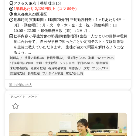
アクセス 麻布十番駅 徒歩1分
1業務あたり 2,120円以上（コマ 80分）
東京都東京23区港区
勤務時間 実働時間：1時間20分/日 平均勤務日数：1ヶ月あたり4日～
8日 ・勤務曜日：月・火・水・木・金・土・祝 ・勤務時間： [1]
15:50～22:00 ・最低勤務日数（週）：1日 月...
仕事内容 小学生対象の塾講師(個別指導) 生徒一人ひとりの目標や理解
度に合わせて、 自分が学校で習ったことや定期テスト・受験対策等
を生徒に教えていただきます。 生徒が自力で問題を解けるようにな
るよう、...
制服あり
扶養内勤務OK
社員登用あり
週1日からOK
副業・WワークOK
1日4時間以内OK
主婦・主夫歓迎
シフト自由
平日のみOK
学生歓迎
未経験者歓迎
経験者歓迎
有資格者歓迎
研修あり
夕方
ブランクOK
交通費支給
長期歓迎
フルタイム歓迎
駅近5分以内
同じ企業の求人
アルバイト・パート