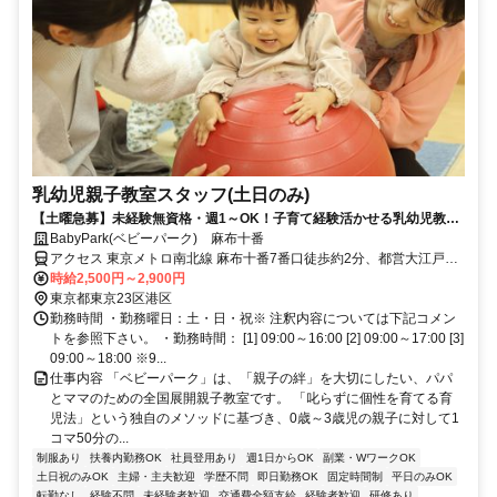
乳幼児親子教室スタッフ(土日のみ)
【土曜急募】未経験無資格・週1～OK！子育て経験活かせる乳幼児教育
スタッフ／女性100%◎お祝金有！
BabyPark(ベビーパーク) 麻布十番
アクセス 東京メトロ南北線 麻布十番7番口徒歩約2分、都営大江戸線
麻布十番7番口徒歩約2分、東京メトロ日比谷線 六本木1c口徒歩約12
時給2,500円～2,900円
分
東京都東京23区港区
勤務時間 ・勤務曜日：土・日・祝※ 注釈内容については下記コメン
トを参照下さい。 ・勤務時間： [1] 09:00～16:00 [2] 09:00～17:00 [3]
09:00～18:00 ※9...
仕事内容 「ベビーパーク」は、「親子の絆」を大切にしたい、パパ
とママのための全国展開親子教室です。 「叱らずに個性を育てる育
児法」という独自のメソッドに基づき、0歳～3歳児の親子に対して1
コマ50分の...
制服あり
扶養内勤務OK
社員登用あり
週1日からOK
副業・WワークOK
土日祝のみOK
主婦・主夫歓迎
学歴不問
即日勤務OK
固定時間制
平日のみOK
転勤なし
経験不問
未経験者歓迎
交通費全額支給
経験者歓迎
研修あり