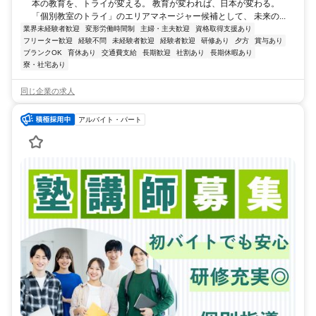
本の教育を、トライが変える。 教育が変われば、日本が変わる。
「個別教室のトライ」のエリアマネージャー候補として、 未来の...
業界未経験者歓迎
変形労働時間制
主婦・主夫歓迎
資格取得支援あり
フリーター歓迎
経験不問
未経験者歓迎
経験者歓迎
研修あり
夕方
賞与あり
ブランクOK
育休あり
交通費支給
長期歓迎
社割あり
長期休暇あり
寮・社宅あり
同じ企業の求人
アルバイト・パート