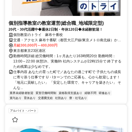
個別指導教室の教室運営(総合職_地域限定型)
20代・30代活躍中◆週休2日制・年休120日◆未経験歓迎！
個別教室のトライ 麻布十番校
交通・アクセス 麻布十番駅（都営大江戸線/東京メトロ南北線）から
徒歩1分、赤羽橋駅（都営大江戸線）から徒歩9分
月給300,000円～400,000円
東京都東京23区港区
勤務時間詳細 総労働時間：1ヶ月あたり163時間20分 勤務時間：
13:00～22:00 休憩1h、実働8h 社内システムが22時15分で 終了する
ため残業は少なめです。
仕事内容 あなたの育った町で／あなたの過ごす町で 子供たちの成長
に寄り添う仕事です U・Iターンでのご応募も、心から歓迎します！
「地元に貢献したい」 「安定した環境で、キャリアを築きたい」 そ
んな...
業界未経験者歓迎
変形労働時間制
資格取得支援あり
経験不問
研修あり
賞与あり
育休あり
交通費支給
社割あり
寮・社宅あり
アルバイト・パート