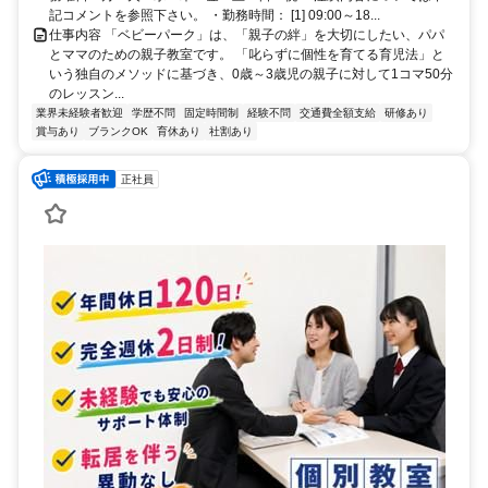
記コメントを参照下さい。 ・勤務時間： [1] 09:00～18...
仕事内容 「ベビーパーク」は、「親子の絆」を大切にしたい、パパ
とママのための親子教室です。 「叱らずに個性を育てる育児法」と
いう独自のメソッドに基づき、0歳～3歳児の親子に対して1コマ50分
のレッスン...
業界未経験者歓迎
学歴不問
固定時間制
経験不問
交通費全額支給
研修あり
賞与あり
ブランクOK
育休あり
社割あり
正社員