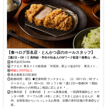
【食べログ百名店・とんかつ店のホールスタッフ】
【週2日～OK！】高時給・学生や社会人のWワーク歓迎＊南青山・外苑
前＊未経験可！20,30代活躍！美味しい賄いあり
株式会社Svolta
アクセス: 東京メトロ銀座線 「外苑前」駅より徒歩5分 東京メトロ
千代田線 「表参道」駅より徒歩10分
時給1,350円以上
東京都東京23区港区
勤務時間・曜日: ◆営業時間 ランチタイム 11：00〜15：00 ディ
ナータイム 18：00〜21：00 シフト制 ＊週1.2日〜勤務OK ＊開始
時間や終わりの時間はご相談に応じます ＊...
仕事内容: 【 仕事内容 】 ホール業務全般、一部調理補助など カウ
ンター8席、テーブル1席（4名）と決して大きくはありませんが、 都
内、全国各地からいらっしゃるお客様、近隣の系列店舗の常連様など
様...