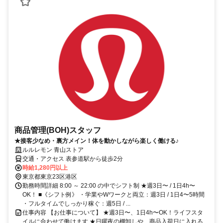
商品管理(BOH)スタッフ
★接客少なめ・裏方メイン！体を動かしながら楽しく働ける♪
ルルレモン 青山ストア
交通・アクセス 表参道駅から徒歩2分
時給1,280円以上
東京都東京23区港区
勤務時間詳細 8:00 ～ 22:00 の中でシフト制 ★週3日〜 / 1日4h〜
OK！ ■《シフト例》 ・学業やWワークと両立：週3日 / 1日4〜5時間
・フルタイムでしっかり稼ぐ：週5日 / ...
仕事内容 【お仕事について】 ★週3日〜、1日4h〜OK！ライフスタ
イルに合わせて働けます ★日曜夜の棚卸しや、商品入荷日に入れる