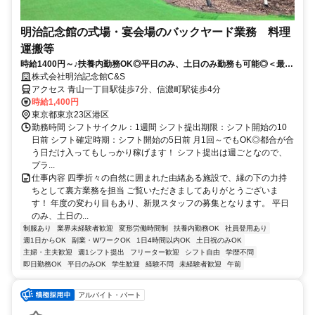
明治記念館の式場・宴会場のバックヤード業務 料理
運搬等
時給1400円～♪扶養内勤務OK◎平日のみ、土日のみ勤務も可能◎＜最幸
の1日のお手伝いをしませんか♪＞
株式会社明治記念館C&S
アクセス 青山一丁目駅徒歩7分、信濃町駅徒歩4分
時給1,400円
東京都東京23区港区
勤務時間 シフトサイクル：1週間 シフト提出期限：シフト開始の10
日前 シフト確定時期：シフト開始の5日前 月1回～でもOK◎都合が合
う日だけ入ってもしっかり稼げます！ シフト提出は週ごとなので、
プラ...
仕事内容 四季折々の自然に囲まれた由緒ある施設で、縁の下の力持
ちとして裏方業務を担当 ご覧いただきましてありがとうございま
す！ 年度の変わり目もあり、新規スタッフの募集となります。 平日
のみ、土日の...
制服あり
業界未経験者歓迎
変形労働時間制
扶養内勤務OK
社員登用あり
週1日からOK
副業・WワークOK
1日4時間以内OK
土日祝のみOK
主婦・主夫歓迎
週1シフト提出
フリーター歓迎
シフト自由
学歴不問
即日勤務OK
平日のみOK
学生歓迎
経験不問
未経験者歓迎
午前
アルバイト・パート