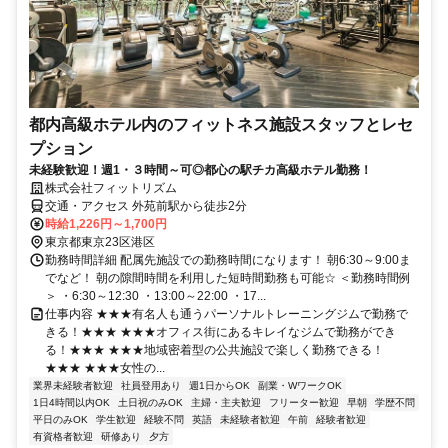
都内高級ホテル内のフィットネス施設スタッフとレセ
プション
未経験歓迎！週1・３時間～可◎都心の駅チカ高級ホテル勤務！
株式会社フィットリズム
交通・アクセス 外苑前駅から徒歩2分
時給1,226円～1,700円
東京都東京23区港区
勤務時間詳細 配属先施設での勤務時間になります！ 朝6:30～9:00ま
でなど！ 朝の隙間時間を利用した短時間勤務も可能☆ ＜勤務時間例
＞ ・6:30～12:30 ・13:00～22:00 ・17...
仕事内容 ★★★有名人も通うパーソナルトレーニングジムで勤務で
きる！★★★ ★★★オフィス街にあるキレイなジムで勤務ができ
る！★★★ ★★★地域密着型の公共施設で楽しく勤務できる！
★★★ ★★★女性の...
業界未経験者歓迎
社員登用あり
週1日からOK
副業・WワークOK
1日4時間以内OK
土日祝のみOK
主婦・主夫歓迎
フリーター歓迎
早朝
学歴不問
平日のみOK
学生歓迎
経験不問
英語
未経験者歓迎
午前
経験者歓迎
有資格者歓迎
研修あり
夕方