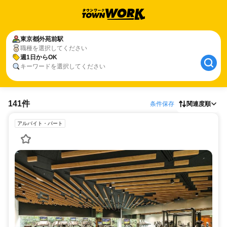
東京都
外苑前駅
職種を選択してください
週1日からOK
キーワードを選択してください
141件
条件保存
関連度順
アルバイト・パート