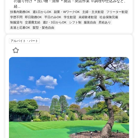
の盛り付け ＊洗い物・清掃 ＊開店・閉店作業 ※調理や仕込みなど、
経...
扶養内勤務OK
週1日からOK
副業・WワークOK
主婦・主夫歓迎
フリーター歓迎
学歴不問
即日勤務OK
平日のみOK
学生歓迎
未経験者歓迎
社会保険完備
制服貸与
交通費支給
週2・3日からOK
シフト制
服装自由
昇給あり
友達と応募OK
髪型・髪色自由
アルバイト・パート