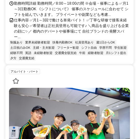
勤務時間詳細 勤務時間／8:00～18:00の間 ※会場・催事による ✅月1
～3日勤務OK 《シフトについて》 催事のスケジュールに合わせて シ
フトを組んでいきます。 プライベートや副業なども考慮...
仕事内容 ✅月1～3回で働ける単発バイト！ ✅丁寧な研修で接客未経
験も安心 ✅希望者は正社員登用も可能です♪ ＼商品を盛り上げる企業
の顔に✨／ 都内のデパートや催事場にて 自社ブランドの 発酵スパ
ー...
制服あり
業界未経験者歓迎
扶養内勤務OK
社員登用あり
週1日からOK
土日祝のみOK
主婦・主夫歓迎
フリーター歓迎
シフト自由
学歴不問
学生歓迎
経験不問
英語
未経験者歓迎
交通費全額支給
午前
経験者歓迎
月1シフト提出
夕方
交通費支給
アルバイト・パート