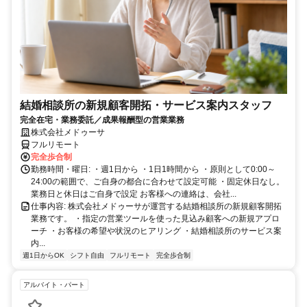
結婚相談所の新規顧客開拓・サービス案内スタッフ
完全在宅・業務委託／成果報酬型の営業業務
株式会社メドゥーサ
フルリモート
完全歩合制
勤務時間・曜日: ・週1日から ・1日1時間から ・原則として0:00～
24:00の範囲で、ご自身の都合に合わせて設定可能 ・固定休日なし。
業務日と休日はご自身で設定 お客様への連絡は、会社...
仕事内容: 株式会社メドゥーサが運営する結婚相談所の新規顧客開拓
業務です。 ・指定の営業ツールを使った見込み顧客への新規アプロ
ーチ ・お客様の希望や状況のヒアリング ・結婚相談所のサービス案
内...
週1日からOK
シフト自由
フルリモート
完全歩合制
アルバイト・パート