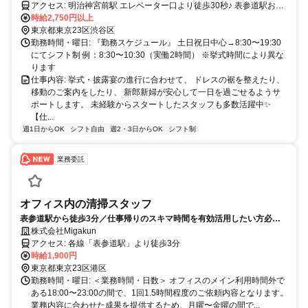
アクセス: 明治神宮前駅 エレベーター口より徒歩30秒♪ 表参道駅およ
びJR原宿駅より 徒歩6分
時給2,750円以上
東京都東京23区渋谷区
勤務時間・曜日: 『勤務スケジュール』 土日祝日中心→8:30〜19:30
にてシフト制 例：8:30〜10:30（実働2時間） ※挙式時間により異な
ります
仕事内容: 挙式・披露宴の進行に合わせて、 ドレスの裾を整えたり、
移動のご案内をしたり、 新郎新婦が安心して一日を過ごせるようサ
ポートします。 未経験からスタートしたスタッフも多数活躍中✨
【仕...
週1日からOK
シフト自由
週2・3日からOK
シフト制
業務委託
オフィス内の清掃スタッフ
表参道駅から徒歩3分／仕事帰りのスキマ時間を有効活用したい方必
見！ご家庭の清掃スキルで収入UP！南青山にあるオフィス内の清掃業務
株式会社Migakun
をお任せします。
アクセス: 各線「表参道駅」より徒歩3分
時給1,900円
東京都東京23区港区
勤務時間・曜日: ＜業務時間・日数＞ オフィスのメイン利用時間外で
ある18:00〜23:00の間で、1回1.5時間程度のご依頼内容となります。
業務内容に合わせた成果を提供するため、月曜〜金曜の間で...