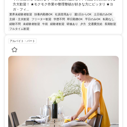
方大歓迎！ ★モクモク作業や整理整頓が好きな方にピッタリ ★ヨ
ガ・フィ...
業界未経験者歓迎
扶養内勤務OK
社員登用あり
週1日からOK
土日祝のみOK
主婦・主夫歓迎
フリーター歓迎
学歴不問
即日勤務OK
平日のみOK
転勤なし
経験不問
未経験者歓迎
午前
経験者歓迎
研修あり
夕方
交通費支給
長期歓迎
フルタイム歓迎
アルバイト・パート