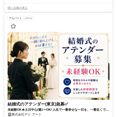
同じ企業の求人
アルバイト・パート
結婚式のアテンダー(東京)急募✅
未経験OK★土日中心/週1〜OK/ 人生で一番幸せな一日を、一番近くで支
える介添スタッフ募集！
株式会社デリ･アート