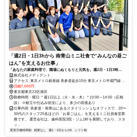
「週2日・1日3hから 南青山ミニ社食で“みんなの昼ご
はん”を支えるお仕事」
「あなたの家庭料理で、職場にぬくもりと元気を。週2日・1日3時
間、“私の時間”も大切にできる働き方。」
株式会社メディデント
アクセス: 東京メトロ銀座線 表参道徒歩10分 東京メトロ半蔵門線 表
参道徒歩10分
日給7,000円
東京都東京23区港区
勤務時間・曜日: * 週1日以上（火・水・木） * 10:00～14:00（応相
談） ※献立や仕込み状況により、多少の前後あり
仕事内容: 表参道・南青山にあるスタイリッシュなオフィスで、20〜
30代のスタッフ25名ほどの「お昼ごはん」を支えるミニ社員食堂業
務です。 運営会社は、歯科医院3院・ジム1軒を展開しており、スタ
ッ...
変形労働時間制
残業なし
週2・3日からOK
シフト制