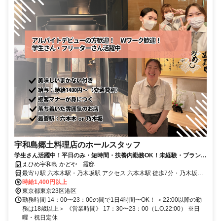
宇和島郷土料理店のホールスタッフ
学生さん活躍中！平日のみ・短時間・扶養内勤務OK！未経験・ブランク
のある方も歓迎！
えひめ宇和島 かどや 霞邸
最寄り駅 六本木駅・乃木坂駅 アクセス 六本木駅 徒歩7分・乃木坂駅
徒歩5分
時給1,400円以上
東京都東京23区港区
勤務時間 14：00〜23：00の間で1日4時間〜OK！ ＜22:00以降の勤
務は18歳以上＞ 《営業時間》 17：30〜23：00（L.O.22:00） ※日
曜・祝日定休