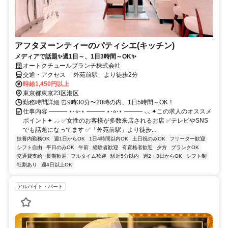
アフタヌーンティーのパティシエ(キッチン)
メディアで話題✨週1日～、1日3時間～OK✨
オートクチュールブランチ株式会社
交通・アクセス 「外苑前駅」より徒歩2分
時給1,450円以上
東京都東京23区港区
勤務時間詳細 ⏰9時30分〜20時の内、1日5時間～OK！
仕事内容 ――― ⋆⋅⭐⋅⋆ ――― ⋆⋅⭐⋅⋆ ――― ⸜⸜ ✦この求人のオススメ
ポイント✦ ⸝⸝ ✅女性のお客様が多数来店されるお店 ✅テレビやSNS
でも話題になってます ✅「外苑前駅」より徒歩...
扶養内勤務OK
週1日からOK
1日4時間以内OK
土日祝のみOK
フリーター歓迎
シフト自由
平日のみOK
午前
経験者歓迎
有資格者歓迎
夕方
ブランクOK
交通費支給
長期歓迎
フルタイム歓迎
駅近5分以内
週2・3日からOK
シフト制
社割あり
週4日以上OK
アルバイト・パート