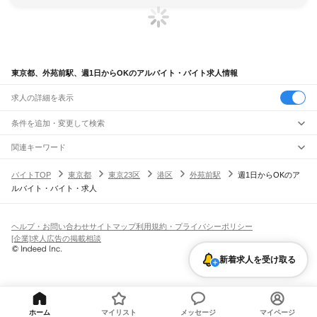
東京都、外苑前駅、週1日からOKのアルバイト・バイト求人情報
求人の詳細を表示
条件を追加・変更して検索
市区町村を追加・変更
関連キーワード
完全在宅ワーク 全国
シール貼り 在宅
現在地周辺
ガチャガチャ
犬カフェ
東京都
駅を追加・変更
バイトTOP
東京都
東京23区
港区
外苑前駅
週1日からOKのア
東京都
すべて
ルバイト・バイト・求人
東京23区
すべて
職種を追加・変更
JR東海道本線(東京～熱海)
千代田区
中央区
港区
新宿区
文京区
台東区
墨田区
江東区
品川区
目黒区
大田区
東京駅
新橋駅
品川駅
飲食・フードサービス
世田谷区
渋谷区
中野区
杉並区
豊島区
北区
荒川区
板橋区
練馬区
足立区
葛飾区
特徴を追加・変更
飲食・フードサービス
江戸川区
すべて
ヘルプ・お問い合わせ
サイトマップ
利用規約・プライバシーポリシー
JR山手線
ホールスタッフ
キッチンスタッフ
皿洗い・洗い場
精肉・鮮魚加工
給食調理
人気
[企業]求人広告の掲載相談
大崎駅
五反田駅
目黒駅
恵比寿駅
渋谷駅
原宿駅
代々木駅
新宿駅
新大久保駅
八王子市
立川市
武蔵野市
三鷹市
青梅市
府中市
昭島市
調布市
町田市
小金井市
雇用形態を追加・変更
パン屋（ベーカリー）
フードカウンター販売員
バー（BAR）・バーテンダー
日払いOK
高校生歓迎
学生歓迎
深夜の仕事
髪型・髪色自由
ひげOK
ネイルOK
高田馬場駅
目白駅
池袋駅
大塚駅
巣鴨駅
駒込駅
田端駅
西日暮里駅
日暮里駅
鶯谷駅
小平市
日野市
東村山市
国分寺市
国立市
福生市
狛江市
東大和市
清瀬市
新着求人を受け取る
飲食店補助（開店・閉店準備）
飲食店（店長・マネージャー）
ピアスOK
アルバイト・パート
履歴書不要
オープニングスタッフ
留学生・外国人活躍中
上野駅
御徒町駅
秋葉原駅
神田駅
東京駅
有楽町駅
新橋駅
浜松町駅
田町駅
東久留米市
武蔵村山市
多摩市
稲城市
羽村市
あきる野市
西東京市
大島町
利島村
都道府県を変更
営業・販売
勤務期間
正社員
高輪ゲートウェイ駅
品川駅
新島村
神津島村
三宅村
御蔵島村
八丈町
青ヶ島村
小笠原村
西多摩郡
営業・販売
すべて
短期
契約社員
単発・1日OK
長期
期間限定（春夏冬休み等）
JR南武線
営業
テレフォンアポインター（テレアポ）
ルートセールス
コンビニ
シフト
派遣社員
矢野口駅
稲城長沼駅
南多摩駅
府中本町駅
分倍河原駅
西府駅
谷保駅
矢川駅
西国立駅
フードカウンター販売員
アパレル
家電量販店・携帯販売（携帯ショップ）
土日祝のみOK
業務委託
平日のみOK
週1日からOK
週2・3日からOK
週4日以上OK
ホーム
マイリスト
メッセージ
マイページ
立川駅