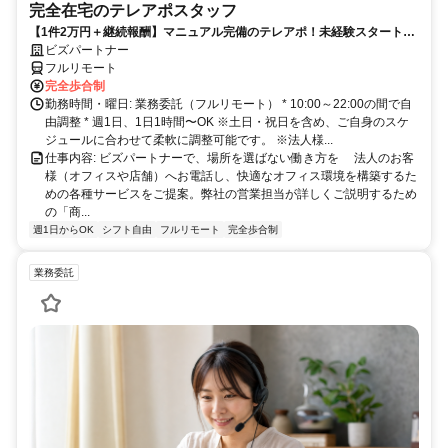
完全在宅のテレアポスタッフ
【1件2万円＋継続報酬】マニュアル完備のテレアポ！未経験スタートの
副業スタッフ活躍中／丁寧なフォロー体制あり
ビズパートナー
フルリモート
完全歩合制
勤務時間・曜日: 業務委託（フルリモート） * 10:00～22:00の間で自
由調整 * 週1日、1日1時間〜OK ※土日・祝日を含め、ご自身のスケ
ジュールに合わせて柔軟に調整可能です。 ※法人様...
仕事内容: ビズパートナーで、場所を選ばない働き方を 法人のお客
様（オフィスや店舗）へお電話し、快適なオフィス環境を構築するた
めの各種サービスをご提案。弊社の営業担当が詳しくご説明するため
の「商...
週1日からOK
シフト自由
フルリモート
完全歩合制
業務委託