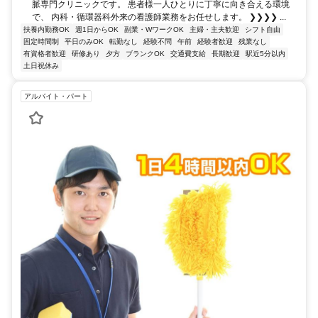
脈専門クリニックです。 患者様一人ひとりに丁寧に向き合える環境
で、 内科・循環器科外来の看護師業務をお任せします。 ❯❯❯❯ ...
扶養内勤務OK
週1日からOK
副業・WワークOK
主婦・主夫歓迎
シフト自由
固定時間制
平日のみOK
転勤なし
経験不問
午前
経験者歓迎
残業なし
有資格者歓迎
研修あり
夕方
ブランクOK
交通費支給
長期歓迎
駅近5分以内
土日祝休み
アルバイト・パート