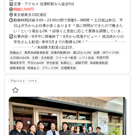
交通・アクセス 信濃町駅から徒歩5分
時給1,500円
東京都東京23区港区
勤務時間詳細 9:00～23:00の間で実働5～9時間 ＊土日祝は終日、平
日は夕方からお仕事が多くあります ＊急に時間ができたので働きた
い！という場合もOK ＊頑張りと意欲に応じて業務を調整していき...
仕事内容 ✅8月中に研修終了！9月から現場デビュー！ 就活終わりの
学生さんも歓迎♪ 来年3月までの勤務もOK！ * ┈ ┈ ┈ ┈ ┈ ┈ * ┈ ┈
┈ ┈ ┈ ┈ * ✅未経験大歓迎♪ほぼ10...
制服あり
業界未経験者歓迎
扶養内勤務OK
週1日からOK
副業・WワークOK
土日祝のみOK
主婦・主夫歓迎
フリーター歓迎
シフト自由
学歴不問
職場見学可
平日のみOK
学生歓迎
転勤なし
経験不問
未経験者歓迎
経験者歓迎
研修あり
ブランクOK
交通費支給
アルバイト・パート