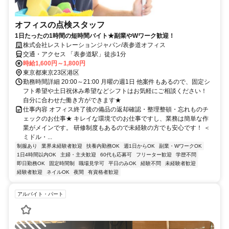
オフィスの点検スタッフ
1日たったの1時間の短時間バイト★副業やWワーク歓迎！
株式会社レストレーションジャパン/表参道オフィス
交通・アクセス 「表参道駅」徒歩1分
時給1,600円～1,800円
東京都東京23区港区
勤務時間詳細 20:00～21:00 月曜の週1日 他案件もあるので、固定シ
フト希望や土日祝休み希望などシフトはお気軽にご相談ください！
自分に合わせた働き方ができます★
仕事内容 オフィス終了後の備品の返却確認・整理整頓・忘れものチ
ェックのお仕事★ キレイな環境でのお仕事ですし、業務は簡単な作
業がメインです。 研修制度もあるので未経験の方でも安心です！ ＜
ミドル・...
制服あり
業界未経験者歓迎
扶養内勤務OK
週1日からOK
副業・WワークOK
1日4時間以内OK
主婦・主夫歓迎
60代も応募可
フリーター歓迎
学歴不問
即日勤務OK
固定時間制
職場見学可
平日のみOK
経験不問
未経験者歓迎
経験者歓迎
ネイルOK
夜間
有資格者歓迎
アルバイト・パート