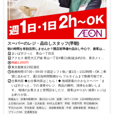
スーパーのレジ・品出しスタッフ(早朝)
朝の時間を有効活用しませんか？開店前準備や品出し中心で、接客は少
なめ！短時間でもしっかり働けて家事や本業前の“朝活バイト”にピッタ
まいばすけっと 青山一丁目店
リ！
アクセス 都営大江戸線 青山一丁目4番口(南)徒歩約2分、東京メトロ
銀座線 青山一丁目4番口(南)徒歩約2分、東京メトロ半蔵門線 青山一
時給1,890円
丁目4番口(南)徒歩約2分 ★週1日～OK ★日祝時給50円UP
東京都東京23区港区
勤務時間 07:00～09:00 ※固定シフト制／週1日～1日2時間～OK ご希
望に合わせて、週1日短時間勤務から フルタイムまで勤務可能です。
仕事内容 ◆お仕事内容はこちら！◆ 地域密着の小さなスーパー「ま
いばすけっと」での 接客やレジ、商品の陳列、清掃をお願いしま
す。 地域のお客さまと世間話をしたり、接客はやりがい抜群♪ レジは
お釣りが自...
制服あり
扶養内勤務OK
週1日からOK
副業・WワークOK
1日4時間以内OK
土日祝のみOK
主婦・主夫歓迎
60代も応募可
早朝
学歴不問
即日勤務OK
平日のみOK
学生歓迎
転勤なし
未経験者歓迎
午前
経験者歓迎
研修あり
ブランクOK
交通費支給