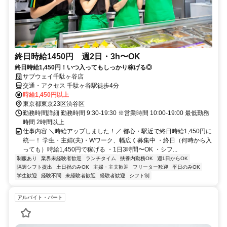
終日時給1450円 週2日・3h〜OK
終日時給1,450円！いつ入ってもしっかり稼げる◎
サブウェイ千駄ヶ谷店
交通・アクセス 千駄ヶ谷駅徒歩4分
時給1,450円以上
東京都東京23区渋谷区
勤務時間詳細 勤務時間 9:30-19:30 ※営業時間 10:00-19:00 最低勤務
時間 2時間以上
仕事内容 ＼時給アップしました！／ 都心・駅近で終日時給1,450円に
統一！ 学生・主婦(夫)・Wワーク、幅広く募集中 ・終日（何時から入
っても）時給1,450円で稼げる ・1日3時間〜OK ・シフ...
制服あり
業界未経験者歓迎
ランチタイム
扶養内勤務OK
週1日からOK
隔週シフト提出
土日祝のみOK
主婦・主夫歓迎
フリーター歓迎
平日のみOK
学生歓迎
経験不問
未経験者歓迎
経験者歓迎
シフト制
アルバイト・パート