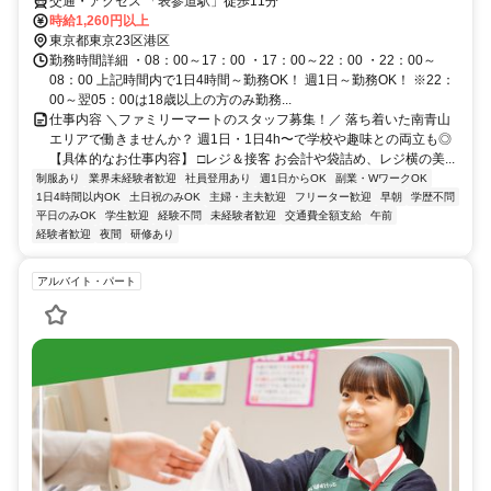
交通・アクセス 「表参道駅」徒歩11分
時給1,260円以上
東京都東京23区港区
勤務時間詳細 ・08：00～17：00 ・17：00～22：00 ・22：00～
08：00 上記時間内で1日4時間～勤務OK！ 週1日～勤務OK！ ※22：
00～翌05：00は18歳以上の方のみ勤務...
仕事内容 ＼ファミリーマートのスタッフ募集！／ 落ち着いた南青山
エリアで働きませんか？ 週1日・1日4h〜で学校や趣味との両立も◎
【具体的なお仕事内容】 □レジ＆接客 お会計や袋詰め、レジ横の美...
制服あり
業界未経験者歓迎
社員登用あり
週1日からOK
副業・WワークOK
1日4時間以内OK
土日祝のみOK
主婦・主夫歓迎
フリーター歓迎
早朝
学歴不問
平日のみOK
学生歓迎
経験不問
未経験者歓迎
交通費全額支給
午前
経験者歓迎
夜間
研修あり
アルバイト・パート