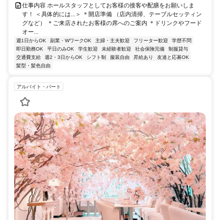
仕事内容 ホールスタッフとしてお客様の接客や配膳をお願いしま
す！ ＜具体的には...＞ ＊開店準備 （店内清掃、テーブルセッティン
グなど） ＊ご来店されたお客様の席へのご案内 ＊ドリンクやフード
オー...
週1日からOK
副業・WワークOK
主婦・主夫歓迎
フリーター歓迎
学歴不問
即日勤務OK
平日のみOK
学生歓迎
未経験者歓迎
社会保険完備
制服貸与
交通費支給
週2・3日からOK
シフト制
服装自由
昇給あり
友達と応募OK
髪型・髪色自由
アルバイト・パート