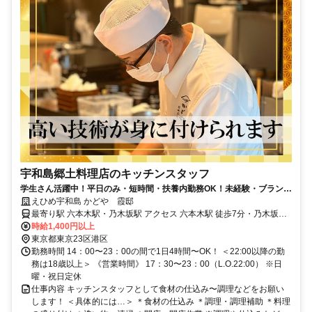
宇和島郷土料理店のキッチンスタッフ
学生さん活躍中！平日のみ・短時間・扶養内勤務OK！未経験・ブランク
のある方も歓迎！
えひめ宇和島 かどや 霞邸
最寄り駅 六本木駅・乃木坂駅 アクセス 六本木駅 徒歩7分・乃木坂駅
徒歩5分
時給1,400円以上
東京都東京23区港区
勤務時間 14：00〜23：00の間で1日4時間〜OK！ ＜22:00以降の勤
務は18歳以上＞ 《営業時間》 17：30〜23：00（L.O.22:00） ※日
曜・祝日定休
仕事内容 キッチンスタッフとして食材の仕込み〜調理などをお願い
します！ ＜具体的には…＞ ＊食材の仕込み ＊調理・調理補助 ＊料理