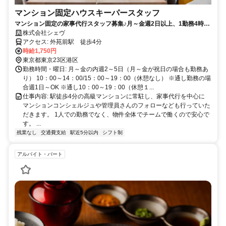
マンション固定ハウスキーパースタッフ
マンション固定の家事代行スタッフ募集♪月～金週2日以上、1勤務4時間
～OK！管理員さんやコンシェルジュもいるから安心！研修やフォローも
株式会社シェヴ
しっかりあり★
アクセス: 外苑前駅 徒歩4分
時給1,750円
東京都東京23区港区
勤務時間・曜日: 月～金の内週2～5日（月～金が祝日の場合も勤務あ
り） 10：00～14：00/15：00～19：00（休憩なし） ※通し勤務の場
合週1日～OK ※通し10：00～19：00（休憩１...
仕事内容: 駅徒歩4分の高級マンションに常駐し、家事代行を中心に
マンションコンシェルジュや管理員さんのフォローなども行っていた
だきます。 1人での勤務でなく、物件全体でチームで働くので安心で
す。 ...
残業なし
交通費支給
駅近5分以内
シフト制
アルバイト・パート