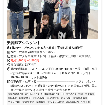
美容師アシスタント
週1日3H〜｜ブランクのある方も歓迎｜手荒れ対策も相談可
neaf 六本木店(株式会社シーボン)
交通・アクセス 東京メトロ日比谷線・都営大江戸線「六本木駅」よ
り徒歩4分／東京メトロ千代田線「乃木坂駅」より徒歩5分
時給1,400円～1,500円
東京都東京23区港区
勤務時間詳細 10:30〜19:30／平日 09:30〜18:30／土曜・日曜・祝日
✅お店の営業時間 11:00～20:30（カット最終受付20:00）／平日
10:00～18:30（カット最終受...
仕事内容 ⭐ 仕事内容 ────────────────── ✅ アシスタント
経験があればOK！ ✅ 週1日・3H〜勤務OK！ ✅ 客単価1.4万円。質の
高い仕事に集中できる環境 ✅ 育児中の方も多数...
扶養内勤務OK
週1日からOK
1日4時間以内OK
土日祝のみOK
主婦・主夫歓迎
学歴不問
職場見学可
平日のみOK
経験者歓迎
ネイルOK
有資格者歓迎
ブランクOK
交通費支給
長期歓迎
フルタイム歓迎
駅近5分以内
シフト制