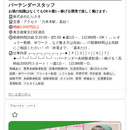
バーテンダースタッフ
お酒の知識はなくてもOK✨週1～稼げる環境で楽しく働けます♪
株式会社むらさき
交通・アクセス 「六本木駅」直結！
時給2,000円以上
東京都東京23区港区
勤務時間詳細 ⏰20:00～翌5:00 ★週1日～、1日3時間～OK！ ⸝⸝ レギ
ュラー勤務、Ｗワーク …など働き方は自由♪ ⸜⸜ ⛅勤務時間はお気軽
にご相談ください！ ⛅「終電まで」「週末だけ...
仕事内容 ┌─┐┌─┐┌─┐┌─┐┌─★ │Ｐ││Ｏ││Ｉ││Ｎ││Ｔ│
★─┘└─┘└─┘└─┘└─┘ ✨バーテンダー未経験者歓迎♪ ✨稼げる！高
時給2000円スタート！ ✨週1日～、1日3時間～O...
制服あり
業界未経験者歓迎
扶養内勤務OK
社員登用あり
週1日からOK
副業・WワークOK
フリーター歓迎
シフト自由
学歴不問
学生歓迎
転勤なし
経験不問
未経験者歓迎
経験者歓迎
ネイルOK
夜間
研修あり
交通費支給
長期歓迎
フルタイム歓迎
同じ企業の求人
アルバイト・パート