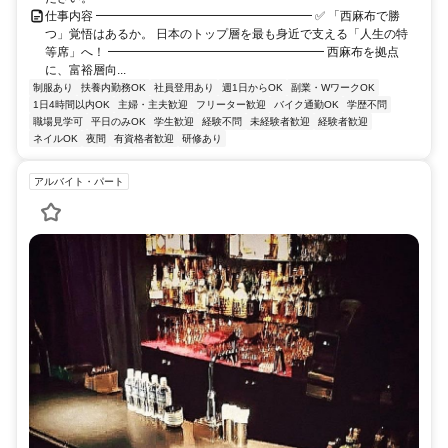
仕事内容 ━━━━━━━━━━━━━━━━━━ ✅ 「西麻布で勝
つ」覚悟はあるか。 日本のトップ層を最も身近で支える「人生の特
等席」へ！ ━━━━━━━━━━━━━━━━━━ 西麻布を拠点
に、富裕層向...
制服あり
扶養内勤務OK
社員登用あり
週1日からOK
副業・WワークOK
1日4時間以内OK
主婦・主夫歓迎
フリーター歓迎
バイク通勤OK
学歴不問
職場見学可
平日のみOK
学生歓迎
経験不問
未経験者歓迎
経験者歓迎
ネイルOK
夜間
有資格者歓迎
研修あり
アルバイト・パート