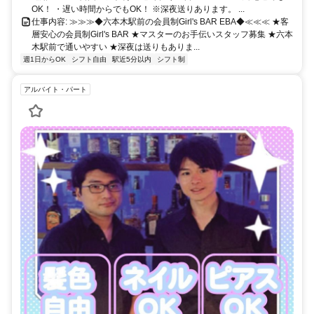
OK！ ・遅い時間からでもOK！ ※深夜送りあります。 ...
仕事内容: ≫≫≫◆六本木駅前の会員制Girl's BAR EBA◆≪≪≪ ★客
層安心の会員制Girl's BAR ★マスターのお手伝いスタッフ募集 ★六本
木駅前で通いやすい ★深夜は送りもありま...
週1日からOK
シフト自由
駅近5分以内
シフト制
アルバイト・パート