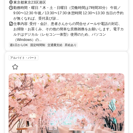
東京都東京23区港区
勤務時間・曜日: * 木・土・日曜日（労働時間は7時間30分） 午前／
9:00〜12:30 午後／13:30〜17:30 休憩時間 12:30〜13:30 当日の予約
が無くなれば、受付及び診...
仕事内容: 受付・会計、患者さんからの問合せメールや電話の対応、
お掃除・お茶くみ、その他の簡単な庶務雑務をお願いします。電子カ
ルテはデジカル（レセコン一体型）使用のため、パソコン
（Windows）の...
週1日からOK
固定時間制
交通費支給
昇給あり
アルバイト・パート