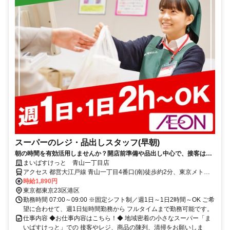
スーパーのレジ・品出しスタッフ(早朝)
朝の時間を有効活用しませんか？開店前準備や品出し中心で、接客は少
なめ！短時間でもしっかり働けて家事や本業前の“朝活バイト”にピッタ
まいばすけっと 青山一丁目店
リ！
アクセス 都営大江戸線 青山一丁目4番口(南)徒歩約2分、東京メトロ
銀座線 青山一丁目4番口(南)徒歩約2分、東京メトロ半蔵門線 青山一
時給1,890円
丁目4番口(南)徒歩約2分 ★週1日～OK ★日祝時給50円UP
東京都東京23区港区
勤務時間 07:00～09:00 ※固定シフト制／週1日～1日2時間～OK ご希
望に合わせて、週1日短時間勤務から フルタイムまで勤務可能です。
仕事内容 ◆お仕事内容はこちら！◆ 地域密着の小さなスーパー「ま
いばすけっと」での 接客やレジ、商品の陳列、清掃をお願いしま