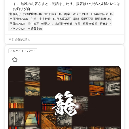
す。 地域のお客さまと世間話をしたり、接客はやりがい抜群♪ レジは
お釣りが自...
制服あり
扶養内勤務OK
週1日からOK
副業・WワークOK
1日4時間以内OK
土日祝のみOK
主婦・主夫歓迎
60代も応募可
早朝
学歴不問
即日勤務OK
平日のみOK
学生歓迎
転勤なし
未経験者歓迎
午前
経験者歓迎
研修あり
ブランクOK
交通費支給
同じ企業の求人
アルバイト・パート