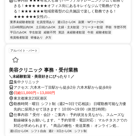
仕事内容 ★★★有名人も通うパーソナルトレーニングジムで勤務で
きる！★★★ ★★★オフィス街にあるキレイなジムで勤務ができ
る！★★★ ★★★地域密着型の公共施設で楽しく勤務できる！
★★★ ★★★女性の...
業界未経験者歓迎
社員登用あり
週1日からOK
副業・WワークOK
1日4時間以内OK
土日祝のみOK
主婦・主夫歓迎
フリーター歓迎
早朝
学歴不問
平日のみOK
学生歓迎
経験不問
英語
未経験者歓迎
午前
経験者歓迎
有資格者歓迎
研修あり
夕方
アルバイト・パート
美容クリニック 事務・受付業務
＼未経験歓迎・美容好きにぴったり！／
集中クリニック
アクセス: 六本木一丁目駅から徒歩2分 六本木駅から徒歩8分
日給11,000円～13,000円
東京都東京23区港区
勤務時間・曜日: シフト制（週2〜3日で応相談） 日曜勤務可能な方優
先的に採用させて頂きます！ 10:00〜19:00（休憩1時間）
仕事内容: * 受付・会計・ご案内： 予約状況を見ながら、スムーズな
動線確保をお願いします。 * 予約管理・電話対応： マルチタスクでの
対応が求められます。 * 商品の梱包・発送業務： オンライン処...
週1日からOK
シフト自由
週2・3日からOK
シフト制