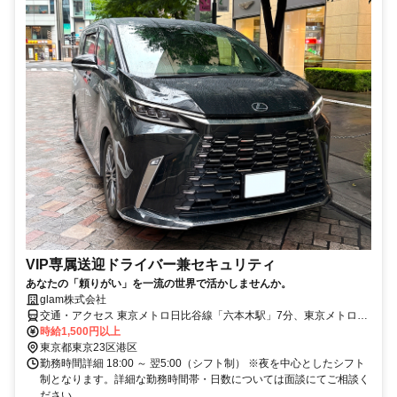
VIP専属送迎ドライバー兼セキュリティ
あなたの「頼りがい」を一流の世界で活かしませんか。
glam株式会社
交通・アクセス 東京メトロ日比谷線「六本木駅」7分、東京メトロ千
代田線「乃木坂駅」7分、都営大江戸線/東京メトロ日比谷線「六本木
時給1,500円以上
駅」8分
東京都東京23区港区
勤務時間詳細 18:00 ～ 翌5:00（シフト制） ※夜を中心としたシフト
制となります。詳細な勤務時間帯・日数については面談にてご相談く
ださい。