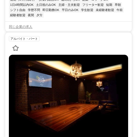
1日4時間以内OK
土日祝のみOK
主婦・主夫歓迎
フリーター歓迎
短期
早朝
シフト自由
学歴不問
即日勤務OK
平日のみOK
学生歓迎
未経験者歓迎
午前
経験者歓迎
夜間
夕方
同じ企業の求人
アルバイト・パート