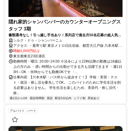
隠れ家的シャンパンバーのカウンターオープニングス
タッフ 3期
書類選考なし！引っ越し手当あり！系列店で過去月50名応募の超人気求
人♪未経験アルバイト可能！週1～3h～勤務OK＆お客様との身体的な接
シルク・ドゥ・シャンパーニュ
触なし＆集客なし＆ノルマなし＆待機カットなし♪髪型・髪色自由＆ピア
アクセス: ・最寄り駅 東京メトロ日比谷線、都営大江戸線 六本木駅
スOK＆副業・WワークOK※オープニング3期募集です
徒歩5分 東京メトロ南北線、都営大江戸線 麻布十番駅 徒歩6分 東京メ
時給2,000円以上
トロ千代田線 乃木坂駅 徒歩12分 ・最寄りバス停 六本木駅前バス停か
東京都東京23区港区
ら徒歩4分 （利用可能なバス系統：都01、渋88、反96） 車通勤OKで
勤務時間・曜日: 20:00~24:00 ※法令により22時以降の勤務は18歳以
すしバイク通勤OKです！ 都営大江戸線の新宿駅からは8分、代々木
上の方のみ ・遅い時間からの出勤ができる方も活躍できます ・週1日
駅からは6分で電車通勤でき、大門駅からで6分、汐留駅からで8分で
3H～OK ・何時からでも勤務OKです ・...
電車通勤できます！ 東京メトロ日比谷線では中目黒駅から6分、恵比
仕事内容: 【六本木駅・バス停から徒歩すぐ！】 学校・実習・テス
寿駅からは4分で、銀座駅からも7分でスムーズにアクセス可能です！
ト・就活・推し活を優先してOK。 このバイトのために学生生活を削
東京メトロ南北線だと目黒駅（10分）、永田町駅（8分）、四ツ谷駅
る必要はありません。 学生生活を楽しむため、美容代・推し活代・
（10分）で、 東京メトロ千代田線なら赤坂駅（8分）、表参道駅（9
旅...
分）と大変便利です！ ※駅近5分以内ですが、車通勤OKですしバイ
週1日からOK
固定時間制
英語
駅近5分以内
シフト制
昇給あり
ク通勤OKです！ ※当たりまえですが、飲酒運転は絶対にNGです！
【上京相談OK】 東京都や神奈川県横浜市や神奈川県川崎市からの応
アルバイト・パート
募もOK！ 東京で働いてみたい方、六本木で接客に挑戦してみたい方
も歓迎します。 地方からの応募も相談OKです。 採用決定後、規定に
より、 ・上京時の交通費 ・引っ越し費用 ・家賃補助 などの相談が可
能です。 家賃補助は最大50％まで相談可能です。 ※社内規定あり 今