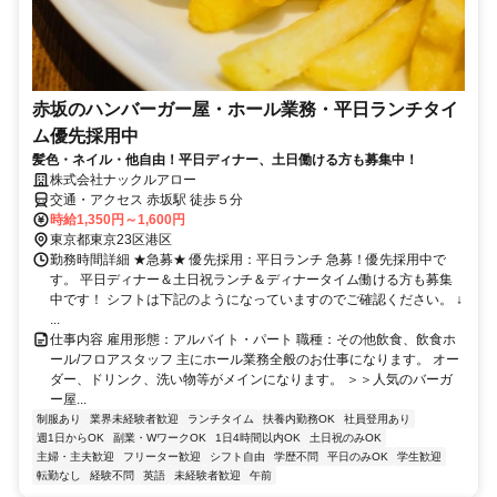
赤坂のハンバーガー屋・ホール業務・平日ランチタイ
ム優先採用中
髪色・ネイル・他自由！平日ディナー、土日働ける方も募集中！
株式会社ナックルアロー
交通・アクセス 赤坂駅 徒歩５分
時給1,350円～1,600円
東京都東京23区港区
勤務時間詳細 ★急募★ 優先採用：平日ランチ 急募！優先採用中で
す。 平日ディナー＆土日祝ランチ＆ディナータイム働ける方も募集
中です！ シフトは下記のようになっていますのでご確認ください。 ↓
...
仕事内容 雇用形態：アルバイト・パート 職種：その他飲食、飲食ホ
ール/フロアスタッフ 主にホール業務全般のお仕事になります。 オー
ダー、ドリンク、洗い物等がメインになります。 ＞＞人気のバーガ
ー屋...
制服あり
業界未経験者歓迎
ランチタイム
扶養内勤務OK
社員登用あり
週1日からOK
副業・WワークOK
1日4時間以内OK
土日祝のみOK
主婦・主夫歓迎
フリーター歓迎
シフト自由
学歴不問
平日のみOK
学生歓迎
転勤なし
経験不問
英語
未経験者歓迎
午前