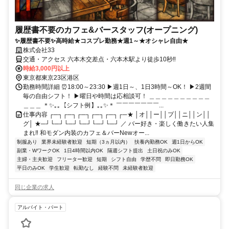
履歴書不要のカフェ&バースタッフ(オープニング)
✨履歴書不要✨高時給★コスプレ勤務★週1～★オシャレ自由★
株式会社33
交通・アクセス 六本木交差点・六本木駅より徒歩10秒‼
時給3,000円以上
東京都東京23区港区
勤務時間詳細 ⏰18:00～23:30 ▶週1日～、1日3時間～OK！ ▶2週間
毎の自由シフト！ ▶曜日や時間は応相談可！ ＿＿＿＿＿＿＿＿＿＿
＿＿＿ ＊✨｡｡【シフト例】｡｡✨＊ ￣￣￣￣￣￣￣...
仕事内容 ┌─┐┌─┐┌─┐┌─┐┌─┐┌─★ │オ││ー││プ││ニ││ン││
グ│ ★─┘└─┘└─┘└─┘└─┘└─┘ ／ バー好き・楽しく働きたい人集
まれ‼ 和モダン内装のカフェ＆バーNewオー...
制服あり
業界未経験者歓迎
短期（3ヵ月以内）
扶養内勤務OK
週1日からOK
副業・WワークOK
1日4時間以内OK
隔週シフト提出
土日祝のみOK
主婦・主夫歓迎
フリーター歓迎
短期
シフト自由
学歴不問
即日勤務OK
平日のみOK
学生歓迎
転勤なし
経験不問
未経験者歓迎
同じ企業の求人
アルバイト・パート