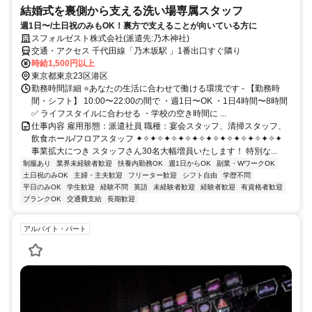
結婚式を裏側から支える洗い場専属スタッフ
週1日〜/土日祝のみもOK！裏方で支えることが向いている方に
スフォルゼスト株式会社(派遣先:乃木神社)
交通・アクセス 千代田線「乃木坂駅 」1番出口すぐ隣り
時給1,500円以上
東京都東京23区港区
勤務時間詳細 ⭐あなたの生活に合わせて働ける環境です - 【勤務時
間・シフト】 10:00〜22:00の間で ・週1日〜OK ・1日4時間〜8時間
✅ ライフスタイルに合わせる ・学校の空き時間に ...
仕事内容 雇用形態：派遣社員 職種：宴会スタッフ、清掃スタッフ、
飲食ホール/フロアスタッフ ✦✧✦✧✦✧✦✧✦✧✦✧✦✧✦✧✦✧✦✧✦
事業拡大につき スタッフさん30名大幅増員いたします！ 特別な...
制服あり
業界未経験者歓迎
扶養内勤務OK
週1日からOK
副業・WワークOK
土日祝のみOK
主婦・主夫歓迎
フリーター歓迎
シフト自由
学歴不問
平日のみOK
学生歓迎
経験不問
英語
未経験者歓迎
経験者歓迎
有資格者歓迎
ブランクOK
交通費支給
長期歓迎
アルバイト・パート