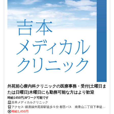
外苑前心療内科クリニックの医療事務・受付(土曜日ま
たは日曜日)木曜日にも勤務可能な方はより歓迎
時給1450円,Wワーク可能です
吉本メディカルクリニック
アクセス: 銀座線外苑前駅徒歩５分 都営バス 南青山二丁目下車徒歩
１分
時給1,450円