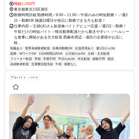
トロ大江戸線「六本木駅」より徒歩12分 都バス「西麻布」バス停よ
時給1,300円
り徒歩2分
東京都東京23区港区
勤務時間詳細 勤務時間／8:00～11:00 ✅午前のみの時短勤務！ ✅週2
日～勤務OK 隔週日曜日や祝日に勤務できる方も歓迎！
仕事内容 ✅主婦(夫)さん歓迎✿バイトデビュー応援 ✅週2日～勤務！
午前だけの時短バイト ✅軽自動車配達だから動きやすい✨ ✅ヘルシー
な食事に興味がある方大歓迎 西麻布周辺・港区の企業様やお店に
軽...
制服あり
業界未経験者歓迎
扶養内勤務OK
社員登用あり
週1日からOK
副業・WワークOK
1日4時間以内OK
土日祝のみOK
主婦・主夫歓迎
フリーター歓迎
早朝
学歴不問
平日のみOK
学生歓迎
経験不問
英語
未経験者歓迎
交通費全額支給
午前
残業なし
アルバイト・パート