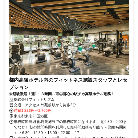
後も新規オープン予定があるため、アルバイトから副店長・店長を目
指したい方も歓迎します。 接客だけでなく、お店づくりや新店舗づ
くりに興味がある方もご相談ください。
都内高級ホテル内のフィットネス施設スタッフとレセ
プション
未経験歓迎！週1・３時間～可◎都心の駅チカ高級ホテル勤務！
株式会社フィットリズム
交通・アクセス 外苑前駅から徒歩2分
時給1,226円～1,700円
東京都東京23区港区
勤務時間詳細 配属先施設での勤務時間になります！ 朝6:30～9:00ま
でなど！ 朝の隙間時間を利用した短時間勤務も可能☆ ＜勤務時間例
＞ ・6:30～12:30 ・13:00～22:00 ・17...