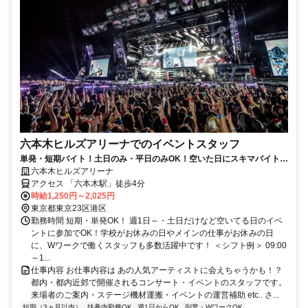
六本木ヒルズアリーナでのイベントスタッフ
単発・短期バイト！土日のみ・平日のみOK！空いた日にスキマバイト！
未経験歓迎！髪色・髪型・ネイルOK
六本木ヒルズアリーナ
アクセス 「六本木駅」徒歩4分
時給1,250円～2,025円
東京都東京23区港区
勤務時間 短期・単発OK！ 週1日～・土日だけなど空いてる日のイベ
ントに参加でOK！学校がお休みの日やメインの仕事がお休みの日
に、Wワークで働くスタッフも多数活躍中です！ ＜シフト例＞ 09:00
～1...
仕事内容 お仕事内容は あの人気アーティストに会えちゃうかも！？
都内・都内近郊で開催されるコンサート・イベントのスタッフです。
来場者のご案内・ステージ機材運搬・イベントの運営補助 etc.. さ...
短期（3ヵ月以内）
扶養内勤務OK
週1日からOK
副業・WワークOK