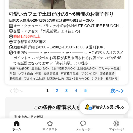
可愛いカフェで土日だけの5〜6時間のお菓子作り
話題の人気店✨20代30代の男女活躍中✨週1日～OK✨
オートクチュールブランチ株式会社/HAUTE COUTURE BRUNCH 外
苑前
交通・アクセス 「外苑前駅」より徒歩2分
時給1,450円以上
東京都東京23区港区
勤務時間詳細 ⏰8:00～14:00か10:00〜16:00 ★週1日OK、
仕事内容 ――― ⋆⋅⭐⋅⋆ ――― ⋆⋅⭐⋅⋆ ――― ⸜⸜ ✦この求人のオススメ
ポイント✦ ⸝⸝ ✅女性のお客様が多数来店されるお店 ✅テレビやSNS
でも話題になってます ✅「外苑前駅」より徒歩...
扶養内勤務OK
週1日からOK
1日4時間以内OK
土日祝のみOK
フリーター歓迎
早朝
シフト自由
午前
経験者歓迎
有資格者歓迎
ブランクOK
交通費支給
長期歓迎
フルタイム歓迎
駅近5分以内
週2・3日からOK
シフト制
社割あり
前へ
次へ
1
2
3
4
5
この条件の新着求人を受け取る
新着求人を受け取る
東京都 / 乃木坂駅
週1日からOK
ホーム
マイリスト
メッセージ
マイページ
「LINEで受け取る」では、新着求人のほか、おすすめ情報なども配信しま