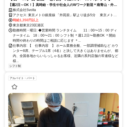
【週2日～OK！】高時給・学生や社会人のWワーク歓迎＊南青山・外苑
前＊未経験可！20,30代活躍！美味しい賄いあり
株式会社Svolta
アクセス: 東京メトロ銀座線 「外苑前」駅より徒歩5分 東京メトロ
千代田線 「表参道」駅より徒歩10分
時給1,350円以上
東京都東京23区港区
勤務時間・曜日: ◆営業時間 ランチタイム 11：00〜15：00 ディ
ナータイム 18：00〜21：00 シフト制 ＊週1.2日〜勤務OK ＊開始
時間や終わりの時間はご相談に応じます ＊...
仕事内容: 【 仕事内容 】 ホール業務全般、一部調理補助など カウ
ンター8席、テーブル1席（4名）と決して大きくはありませんが、 都
内、全国各地からいらっしゃるお客様、近隣の系列店舗の常連様など
様...
シフト制
アルバイト・パート