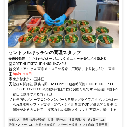
セントラルキッチンの調理スタッフ
未経験歓迎！こだわりのオーガニックメニューを提供／社割あり
GREENLITKITCHEN NISHIAZABU
交通・アクセス 東京メトロ日比谷線「広尾駅」より徒歩8分、 東京メ
トロ大江戸線「六本木駅」より徒歩12分 都バス「西麻布」バス停よ
時給1,300円
り徒歩2分
東京都東京23区港区
勤務時間詳細 勤務時間／6:00-22:00 勤務時間例 6:00-15:00 11:00-
18:00 15:00-22:00 ※勤務時間は柔軟に調整可能です ※隔週日曜日や
祝日に勤務できる方も歓迎...
仕事内容 ✅オープニングメンバー大募集✨ ✅ライフスタイルに合わせ
られる柔軟シフト ✅髪型・髪色・ネイル自由でOK ✅健康的な食事に
興味がある方大歓迎！ 接客なしの調理スタッフ！ 西麻布に誕生する
...
制服あり
業界未経験者歓迎
扶養内勤務OK
社員登用あり
週1日からOK
副業・WワークOK
主婦・主夫歓迎
フリーター歓迎
シフト自由
学歴不問