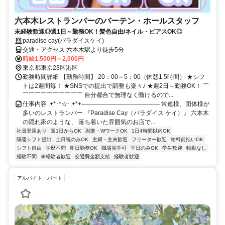
六本木レストランバーのバーテン・ホールスタッフ
未経験歓迎◎週1日～勤務OK！髪色自由/ネイル・ピアスOK◎
paradise cay(パラダイスケイ)
交通・アクセス 六本木駅より徒歩5分
時給1,500円～2,000円
東京都東京23区港区
勤務時間詳細 【勤務時間】 20：00～5：00（休憩1.5時間） ★シフ
トは2週間毎！ ★SNSでの提出で調整も楽々♪ ★週2日～勤務OK！ ￣
￣￣￣￣￣￣￣￣￣￣ 自分都合で無理なく働けるので...
仕事内容 .+*･*☆･.+*+――――――――――――― 常連様、団体様が
多いのレストランバー 『Paradise Cay（パラダイス ケイ）』 六本木
の隠れ家のような、 落ち着いた雰囲気のお店で...
社員登用あり
週1日からOK
副業・WワークOK
1日4時間以内OK
隔週シフト提出
土日祝のみOK
主婦・主夫歓迎
フリーター歓迎
給料前払いOK
シフト自由
学歴不問
即日勤務OK
職場見学可
平日のみOK
学生歓迎
転勤なし
経験不問
未経験者歓迎
交通費全額支給
経験者歓迎
アルバイト・パート