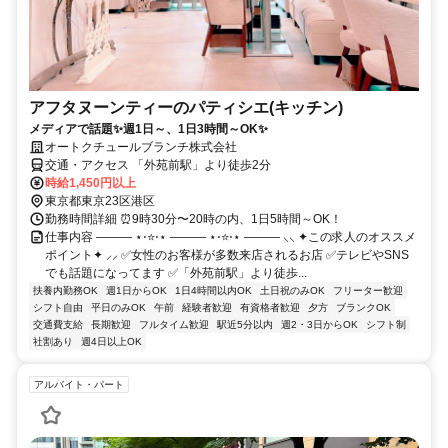
アフタヌーンティーのパティシエ(キッチン)
メディアで話題✨週1日～、1日3時間～OK✨
オートクチュールブランチ株式会社
交通・アクセス 「外苑前駅」より徒歩2分
時給1,450円以上
東京都東京23区港区
勤務時間詳細 ⏰9時30分〜20時の内、1日5時間～OK！
仕事内容 ――― ⋆⋅⭐⋅⋆ ――― ⋆⋅⭐⋅⋆ ――― ⸜⸜ ✦この求人のオススメ
ポイント✦ ⸝⸝ ✅女性のお客様が多数来店されるお店 ✅テレビやSNS
でも話題になってます ✅「外苑前駅」より徒歩...
扶養内勤務OK
週1日からOK
1日4時間以内OK
土日祝のみOK
フリーター歓迎
シフト自由
平日のみOK
午前
経験者歓迎
有資格者歓迎
夕方
ブランクOK
交通費支給
長期歓迎
フルタイム歓迎
駅近5分以内
週2・3日からOK
シフト制
社割あり
週4日以上OK
アルバイト・パート