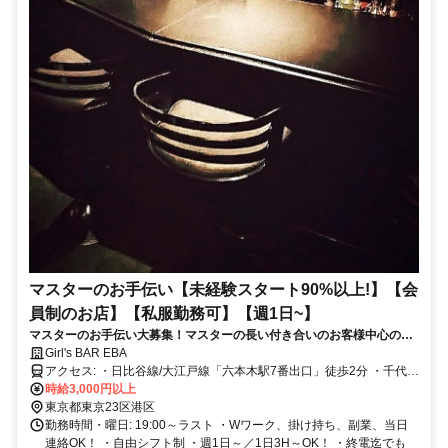
マスターのお手伝い【未経験スタート90%以上!】【会
員制のお店】【私服勤務可】【週1日~】
マスターのお手伝い大募集！マスターの長い付き合いのお客様中心の安
心店！未経験者ばかりで楽しく稼げるお店です♪
Girl's BAR EBA
アクセス: ・日比谷線/大江戸線「六本木駅7番出口」徒歩2分 ・千代田
線「乃木坂駅」徒歩10分 ◎恵比寿、中目黒、虎ノ門、霞ヶ関、日比
時給3,000円以上
谷、銀座、秋葉原、北千住、上野、表参道、赤坂、大手町、湯島、綾
東京都東京23区港区
瀬、新橋etcから乗換なしでアクセスできます。
勤務時間・曜日: 19:00～ラスト ・Wワーク、掛け持ち、副業、当日
連絡OK！ ・自由シフト制 ・週1日～／1日3H～OK！ ・終電迄でも