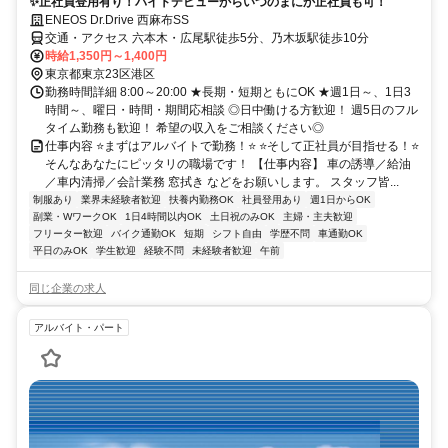
✨正社員登用有り！バイトデビューからいつのまにか正社員も可！
ENEOS Dr.Drive 西麻布SS
交通・アクセス 六本木・広尾駅徒歩5分、乃木坂駅徒歩10分
時給1,350円～1,400円
東京都東京23区港区
勤務時間詳細 8:00～20:00 ★長期・短期ともにOK ★週1日～、1日3
時間～、曜日・時間・期間応相談 ◎日中働ける方歓迎！ 週5日のフル
タイム勤務も歓迎！ 希望の収入をご相談ください◎
仕事内容 ⭐まずはアルバイトで勤務！⭐ ⭐そして正社員が目指せる！⭐
そんなあなたにピッタリの職場です！ 【仕事内容】 車の誘導／給油
／車内清掃／会計業務 窓拭き などをお願いします。 スタッフ皆...
制服あり
業界未経験者歓迎
扶養内勤務OK
社員登用あり
週1日からOK
副業・WワークOK
1日4時間以内OK
土日祝のみOK
主婦・主夫歓迎
フリーター歓迎
バイク通勤OK
短期
シフト自由
学歴不問
車通勤OK
平日のみOK
学生歓迎
経験不問
未経験者歓迎
午前
同じ企業の求人
アルバイト・パート