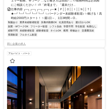
ュラー勤務、Ｗワーク …など働き方は自由♪ ⸜⸜ ⛅勤務時間はお気軽
にご相談ください！ ⛅「終電まで」「週末だけ...
仕事内容 ┌─┐┌─┐┌─┐┌─┐┌─★ │Ｐ││Ｏ││Ｉ││Ｎ││Ｔ│
★─┘└─┘└─┘└─┘└─┘ ✨バーテンダー未経験者歓迎♪ ✨稼げる！高
時給2000円スタート！ ✨週1日～、1日3時間～O...
制服あり
業界未経験者歓迎
扶養内勤務OK
社員登用あり
週1日からOK
副業・WワークOK
フリーター歓迎
シフト自由
学歴不問
学生歓迎
転勤なし
経験不問
未経験者歓迎
経験者歓迎
ネイルOK
夜間
研修あり
交通費支給
長期歓迎
フルタイム歓迎
同じ企業の求人
アルバイト・パート