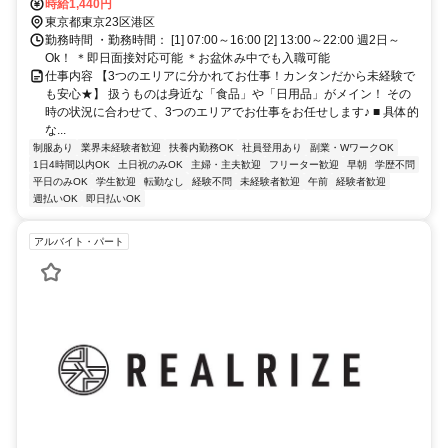
分/都営大江戸線「赤羽橋駅」から徒歩8分
時給1,440円
東京都東京23区港区
勤務時間 ・勤務時間： [1] 07:00～16:00 [2] 13:00～22:00 週2日～
Ok！ ＊即日面接対応可能 ＊お盆休み中でも入職可能
仕事内容 【3つのエリアに分かれてお仕事！カンタンだから未経験で
も安心★】 扱うものは身近な「食品」や「日用品」がメイン！ その
時の状況に合わせて、3つのエリアでお仕事をお任せします♪ ■ 具体的
な...
制服あり
業界未経験者歓迎
扶養内勤務OK
社員登用あり
副業・WワークOK
1日4時間以内OK
土日祝のみOK
主婦・主夫歓迎
フリーター歓迎
早朝
学歴不問
平日のみOK
学生歓迎
転勤なし
経験不問
未経験者歓迎
午前
経験者歓迎
週払いOK
即日払いOK
アルバイト・パート