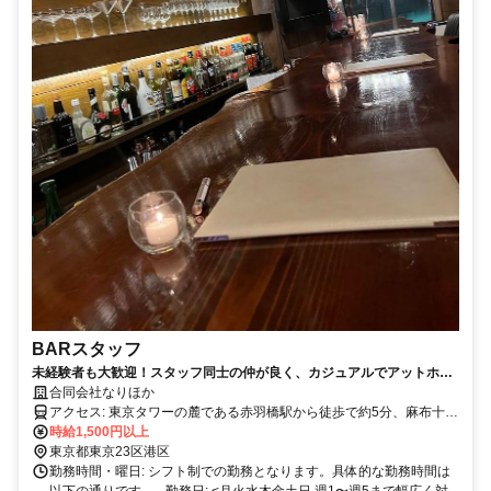
BARスタッフ
未経験者も大歓迎！スタッフ同士の仲が良く、カジュアルでアットホー
ムな環境の中で楽しく成長できます。
合同会社なりほか
アクセス: 東京タワーの麓である赤羽橋駅から徒歩で約5分、麻布十番
駅から徒歩で約8分、神谷町駅から徒歩で約10分の好立地にありま
時給1,500円以上
す。 バスや自転車でのアクセスも可能です。 通勤に便利な立地です
東京都東京23区港区
ので、安心してご応募ください。
勤務時間・曜日: シフト制での勤務となります。具体的な勤務時間は