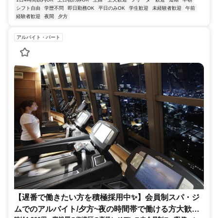
シフト自由
学歴不問
即日勤務OK
平日のみOK
学生歓迎
未経験者歓迎
午前
経験者歓迎
夜間
夕方
アルバイト・パート
【遅番で働きたい方を積極採用中✨】会員制スパ・ジ
ムでのアルバイト/夕方~夜の時間帯で働ける方大歓迎!/