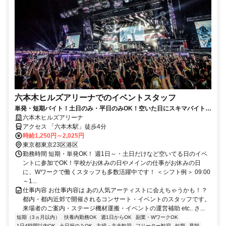
六本木ヒルズアリーナでのイベントスタッフ
単発・短期バイト！土日のみ・平日のみOK！空いた日にスキマバイト！
未経験歓迎！髪色・髪型・ネイルOK
六本木ヒルズアリーナ
アクセス 「六本木駅」徒歩4分
時給1,250円～2,025円
東京都東京23区港区
勤務時間 短期・単発OK！ 週1日～・土日だけなど空いてる日のイベ
ントに参加でOK！学校がお休みの日やメインの仕事がお休みの日
に、Wワークで働くスタッフも多数活躍中です！ ＜シフト例＞ 09:00
～1...
仕事内容 お仕事内容は あの人気アーティストに会えちゃうかも！？
都内・都内近郊で開催されるコンサート・イベントのスタッフです。
来場者のご案内・ステージ機材運搬・イベントの運営補助 etc.. さ...
短期（3ヵ月以内）
扶養内勤務OK
週1日からOK
副業・WワークOK
1日4時間以内OK
土日祝のみOK
主婦・主夫歓迎
フリーター歓迎
短期
早朝