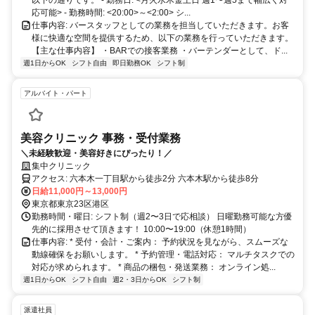
以下の通りです。 - 勤務日: <月火水木金土日 週1〜週5まで幅広く対
応可能> - 勤務時間: <20:00>～<2:00> シ...
仕事内容: バースタッフとしての業務を担当していただきます。お客
様に快適な空間を提供するため、以下の業務を行っていただきます。
【主な仕事内容】 ・BARでの接客業務 ・バーテンダーとして、ド...
週1日からOK
シフト自由
即日勤務OK
シフト制
アルバイト・パート
美容クリニック 事務・受付業務
＼未経験歓迎・美容好きにぴったり！／
集中クリニック
アクセス: 六本木一丁目駅から徒歩2分 六本木駅から徒歩8分
日給11,000円～13,000円
東京都東京23区港区
勤務時間・曜日: シフト制（週2〜3日で応相談） 日曜勤務可能な方優
先的に採用させて頂きます！ 10:00〜19:00（休憩1時間）
仕事内容: * 受付・会計・ご案内： 予約状況を見ながら、スムーズな
動線確保をお願いします。 * 予約管理・電話対応： マルチタスクでの
対応が求められます。 * 商品の梱包・発送業務： オンライン処...
週1日からOK
シフト自由
週2・3日からOK
シフト制
派遣社員