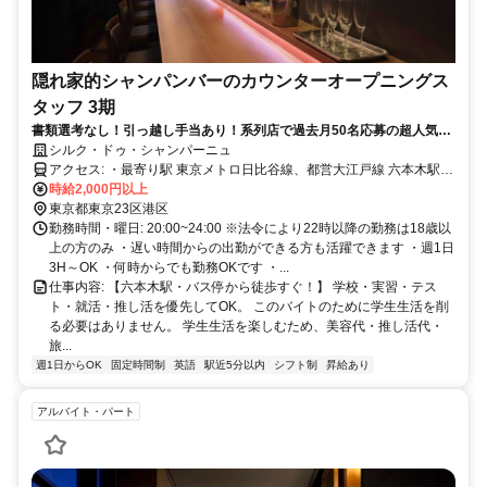
隠れ家的シャンパンバーのカウンターオープニングス
タッフ 3期
書類選考なし！引っ越し手当あり！系列店で過去月50名応募の超人気求
人♪未経験アルバイト可能！週1～3h～勤務OK＆お客様との身体的な接
シルク・ドゥ・シャンパーニュ
触なし＆集客なし＆ノルマなし＆待機カットなし♪髪型・髪色自由＆ピア
アクセス: ・最寄り駅 東京メトロ日比谷線、都営大江戸線 六本木駅
スOK＆副業・WワークOK※オープニング3期募集です
徒歩5分 東京メトロ南北線、都営大江戸線 麻布十番駅 徒歩6分 東京メ
時給2,000円以上
トロ千代田線 乃木坂駅 徒歩12分 ・最寄りバス停 六本木駅前バス停か
東京都東京23区港区
ら徒歩4分 （利用可能なバス系統：都01、渋88、反96） 車通勤OKで
勤務時間・曜日: 20:00~24:00 ※法令により22時以降の勤務は18歳以
すしバイク通勤OKです！ 都営大江戸線の新宿駅からは8分、代々木
上の方のみ ・遅い時間からの出勤ができる方も活躍できます ・週1日
駅からは6分で電車通勤でき、大門駅からで6分、汐留駅からで8分で
3H～OK ・何時からでも勤務OKです ・...
電車通勤できます！ 東京メトロ日比谷線では中目黒駅から6分、恵比
仕事内容: 【六本木駅・バス停から徒歩すぐ！】 学校・実習・テス
寿駅からは4分で、銀座駅からも7分でスムーズにアクセス可能です！
ト・就活・推し活を優先してOK。 このバイトのために学生生活を削
東京メトロ南北線だと目黒駅（10分）、永田町駅（8分）、四ツ谷駅
る必要はありません。 学生生活を楽しむため、美容代・推し活代・
（10分）で、 東京メトロ千代田線なら赤坂駅（8分）、表参道駅（9
旅...
分）と大変便利です！ ※駅近5分以内ですが、車通勤OKですしバイ
週1日からOK
固定時間制
英語
駅近5分以内
シフト制
昇給あり
ク通勤OKです！ ※当たりまえですが、飲酒運転は絶対にNGです！
【上京相談OK】 東京都や神奈川県横浜市や神奈川県川崎市からの応
アルバイト・パート
募もOK！ 東京で働いてみたい方、六本木で接客に挑戦してみたい方
も歓迎します。 地方からの応募も相談OKです。 採用決定後、規定に
より、 ・上京時の交通費 ・引っ越し費用 ・家賃補助 などの相談が可
能です。 家賃補助は最大50％まで相談可能です。 ※社内規定あり 今