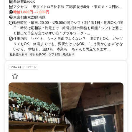
校・Wワーク優先OKのBARスタッフ♪
西麻布Baggio
アクセス: ・東京メトロ日比谷線 広尾駅 徒歩8分 ・東京メトロ日比谷
線 六本木駅 徒歩10分
時給1,800円～2,000円
東京都東京23区港区
勤務時間・曜日: 20:00～翌5:00の間でシフト制 * 週1日～勤務OK／曜
日・時間は応相談 * 終電まで・終電以降の勤務も可能 * シフトは週ご
と提出で予定が立てやすい◎ * ダブルワーク・...
仕事内容: 「バイト、もっと自由でよくない？」 週2でもOK。 ガッツ
リでもOK。 終電まででも、深夜だけでもOK。 “こう働かなきゃ”がな
いから、 学校も、遊びも、本業も、 ちゃんと両立できます...
社員登用あり
即日勤務OK
シフト制
昇給あり
アルバイト・パート