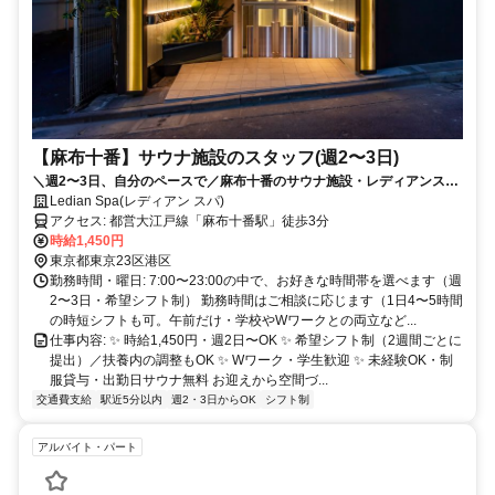
【麻布十番】サウナ施設のスタッフ(週2〜3日)
＼週2〜3日、自分のペースで／麻布十番のサウナ施設・レディアンスパ
（Ledian Spa）でスタッフ募集！
Ledian Spa(レディアン スパ)
アクセス: 都営大江戸線「麻布十番駅」徒歩3分
時給1,450円
東京都東京23区港区
勤務時間・曜日: 7:00〜23:00の中で、お好きな時間帯を選べます（週
2〜3日・希望シフト制） 勤務時間はご相談に応じます（1日4〜5時間
の時短シフトも可。午前だけ・学校やWワークとの両立など...
仕事内容: ✨ 時給1,450円・週2日〜OK ✨ 希望シフト制（2週間ごとに
提出）／扶養内の調整もOK ✨ Wワーク・学生歓迎 ✨ 未経験OK・制
服貸与・出勤日サウナ無料 お迎えから空間づ...
交通費支給
駅近5分以内
週2・3日からOK
シフト制
アルバイト・パート