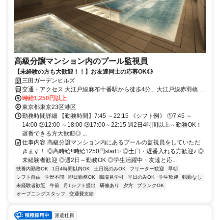
高級分譲マンション内のプール監視員
【未経験の方も大歓迎！！】お友達同士の応募OK◎
三田ガーデンヒルズ
交通・アクセス 大江戸線麻布十番駅から徒歩4分、大江戸線赤羽橋駅
から徒歩5分
時給1,250円以上
東京都東京23区港区
勤務時間詳細 【勤務時間】7:45 ～22:15 《シフト例》 ①7:45 ～
14:00 ②12:00 ～18:00 ③17:00～22:15 週2日4時間以上～勤務OK！
遅番できる方大歓迎◎ ...
仕事内容 高級分譲マンション内にあるプールの監視員をしていただ
きます！ ◎高時給!!時給1250円start✨ ◎土日・遅番入れる方歓迎♪ ◎
未経験者歓迎 ◎週2日～勤務OK ◎学生活躍中・友達と応...
扶養内勤務OK
1日4時間以内OK
土日祝のみOK
フリーター歓迎
早朝
シフト自由
学歴不問
即日勤務OK
職場見学可
平日のみOK
学生歓迎
転勤なし
未経験者歓迎
午前
月1シフト提出
研修あり
夕方
ブランクOK
オープニングスタッフ
交通費支給
派遣社員