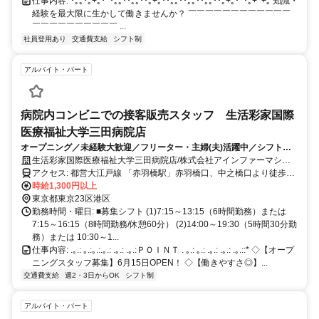
仕事内容: ･｡｡･｡+｡･ﾟ･｡｡･･｡｡･･｡+｡･･｡｡･･｡｡･･｡｡･･｡+｡･ﾟ･｡+ﾟ+｡ 知識・
経験を最大限に生かして働きませんか？ ￣￣￣￣￣￣￣￣￣￣￣￣
￣￣￣￣￣￣￣￣￣￣ ...
社員登用あり
交通費支給
シフト制
アルバイト・パート
病院内コンビニでの接客販売スタッフ 生活彩家国際
医療福祉大学三田病院店
オープニング／未経験大歓迎／フリーター・主婦(夫)活躍中／シフト考
慮／スキル不問／ブランクOK
生活彩家国際医療福祉大学三田病院店/株式会社アインファーマシー
ズ
アクセス: 都営大江戸線 「赤羽橋駅」赤羽橋口、中之橋口より徒歩5
分
時給1,300円以上
東京都東京23区港区
勤務時間・曜日: ■募集シフト (1)7:15～13:15（6時間勤務）または
7:15～16:15（8時間勤務/休憩60分） (2)14:00～19:30（5時間30分勤
務）または 10:30～1...
仕事内容: .｡.: ｡.:｡.:.｡.: .｡.: .｡.:ＰＯＩＮＴ . ｡.: ｡.: .｡.: .｡.: .｡.::* ◇【オープ
ニングスタッフ募集】6月15日OPEN！ ◇【働きやすさ◎】...
交通費支給
週2・3日からOK
シフト制
アルバイト・パート