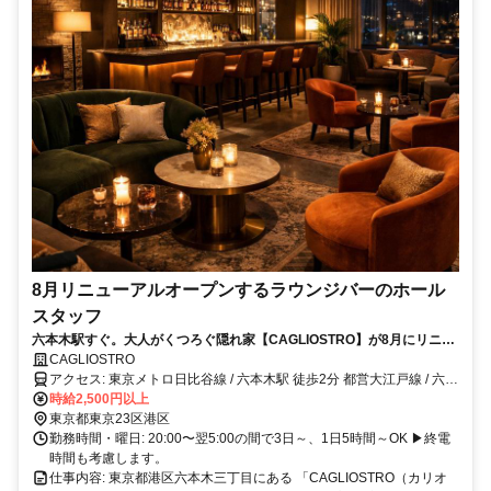
8月リニューアルオープンするラウンジバーのホール
スタッフ
六本木駅すぐ。大人がくつろぐ隠れ家【CAGLIOSTRO】が8月にリニュ
ーアル。経験ゼロからでも輝ける、特別な空間で働こう！
CAGLIOSTRO
アクセス: 東京メトロ日比谷線 / 六本木駅 徒歩2分 都営大江戸線 / 六本
木駅 徒歩2分
時給2,500円以上
東京都東京23区港区
勤務時間・曜日: 20:00〜翌5:00の間で3日～、1日5時間～OK ▶終電
時間も考慮します。
仕事内容: 東京都港区六本木三丁目にある 「CAGLIOSTRO（カリオ