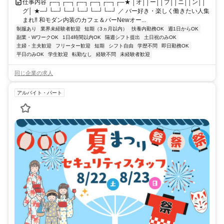
仕事内容 ┌─┐┌─┐┌─┐┌─┐┌─┐┌─★ │オ││ー││プ││ニ││ン││
グ│ ★─┘└─┘└─┘└─┘└─┘└─┘ ／ バー好き・楽しく働きたい人集
まれ‼ 和モダン内装のカフェ＆バーNewオー...
制服あり
業界未経験者歓迎
短期（3ヵ月以内）
扶養内勤務OK
週1日からOK
副業・WワークOK
1日4時間以内OK
隔週シフト提出
土日祝のみOK
主婦・主夫歓迎
フリーター歓迎
短期
シフト自由
学歴不問
即日勤務OK
平日のみOK
学生歓迎
転勤なし
経験不問
未経験者歓迎
同じ企業の求人
アルバイト・パート