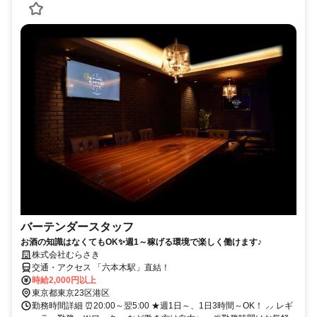
バーテンダースタッフ
お酒の知識はなくてもOK✨週1～稼げる環境で楽しく働けます♪
株式会社むらさき
交通・アクセス 「六本木駅」直結！
時給2,000円以上
東京都東京23区港区
勤務時間詳細 ⏰20:00～翌5:00 ★週1日～、1日3時間～OK！ ⸝⸝ レギ