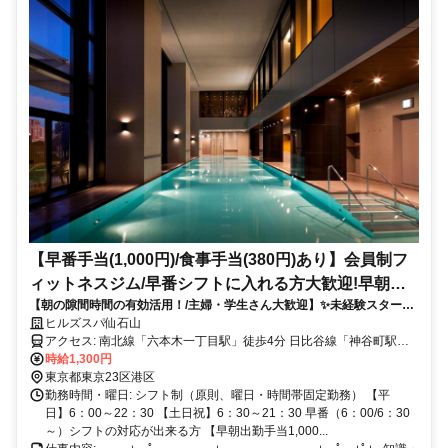
後も新規オープン予定があるため、アルバイトから副店長・店長を目
指したい方も歓迎します。 接客だけでなく、お店づくりや新店舗づ
くりに興味がある方もご相談ください。
【早番手当(1,000円)/食事手当(380円)あり】会員制フ
ィットネスジム/早番シフトに入れる方大歓迎!早朝の
【朝の隙間時間の有効活用！/主婦・学生さん大歓迎】✨未経験スタート
み1日2.5h~相談可 /時給1,300円✨/未経験OK!
OK✨正社員登用制度あり✨1日2.5時間～・週2日～勤務OK！時給1,300
ヒルズスパ仙石山
円！食事手当あり！早朝出勤手当あり ◎
アクセス: 南北線「六本木一丁目駅」徒歩4分 日比谷線「神谷町駅」
徒歩6分
時給1,300円
東京都東京23区港区
勤務時間・曜日: シフト制（原則、曜日・時間帯固定勤務） 【平
日】6：00～22：30 【土日祝】6：30～21：30 早番（6：00/6：30
～）シフトの対応が出来る方 【早朝出勤手当1,000...