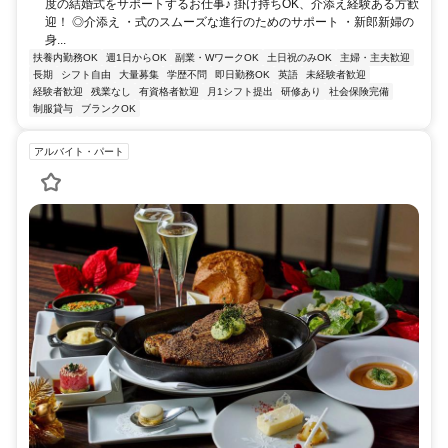
度の結婚式をサポートするお仕事♪ 掛け持ちOK、介添え経験ある方歓
迎！ ◎介添え ・式のスムーズな進行のためのサポート ・新郎新婦の
身...
扶養内勤務OK
週1日からOK
副業・WワークOK
土日祝のみOK
主婦・主夫歓迎
長期
シフト自由
大量募集
学歴不問
即日勤務OK
英語
未経験者歓迎
経験者歓迎
残業なし
有資格者歓迎
月1シフト提出
研修あり
社会保険完備
制服貸与
ブランクOK
アルバイト・パート