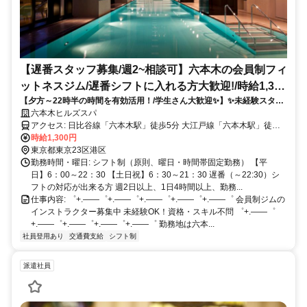
【遅番スタッフ募集/週2~相談可】六本木の会員制フィ
ットネスジム/遅番シフトに入れる方大歓迎!/時給1,300
【夕方～22時半の時間を有効活用！/学生さん大歓迎✨】✨未経験スター
円✨/未経験OK!/営業時間外にトレーニング機器使用
トOK✨正社員登用制度あり✨週2日～相談可！時給1,300円！食事手当あ
六本木ヒルズスパ
OK!
り！
アクセス: 日比谷線「六本木駅」徒歩5分 大江戸線「六本木駅」徒歩
10分 大江戸線・南北線「麻布十番駅」徒歩15分
時給1,300円
東京都東京23区港区
勤務時間・曜日: シフト制（原則、曜日・時間帯固定勤務） 【平
日】6：00～22：30 【土日祝】6：30～21：30 遅番（～22:30）シ
フトの対応が出来る方 週2日以上、1日4時間以上、勤務...
仕事内容: ゜+.――゜+.――゜+.――゜+.――゜+.――゜ 会員制ジムの
インストラクター募集中 未経験OK！資格・スキル不問 ゜+.――゜
+.――゜+.――゜+.――゜+.――゜ 勤務地は六本...
社員登用あり
交通費支給
シフト制
派遣社員