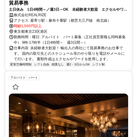
貿易事務
土日休み 1日4時間～／週3日～OK 未経験者大歓迎 エクセルやワー
ドでの書類作成 電話にて取引先とのスケジュール調整等がメイン業務
株式会社REALRIZE
アクセス: 最寄り駅：麻布十番駅（都営大江戸線 南北線）
時給1,500円以上
東京都東京23区港区
勤務時間・曜日: アルバイト パート募集（正社員営業職も同時募集
中） 9時-17時半（1日4時間～ 週3日間～）
仕事内容: 未経験者大歓迎！ 輸出入の商社にて貿易事務のお仕事で
す。 国内の取引先とのスケジュール等のやり取りを電話やメールに
て行います。 書類作成はエクセルやワードを使用します。
変形労働時間制
シフト自由
残業なし
週2・3日からOK
シフト制
アルバイト・パート