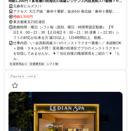
時給1,300円＜富裕層の街港区の高級レジデンス内会員制スパ勤務＞✨食
時給1300円✨+食事手当(380円)あり/未経験活躍中/学
事手当✨交通費全額支給✨✨正社員登用制度あり✨最新マシンも完備✨
元麻布ヒルズスパ
生の方大歓迎✨
アクセス: 大江戸線「麻布十番駅」徒歩6分 南北線「麻布十番駅」徒
歩7分
時給1,300円
東京都東京23区港区
勤務時間・曜日: シフト制（原則、曜日・時間帯固定勤務） 【平
日】6：00～22：30 【土日祝】6：30～21：30 遅番（～22:30）シ
フトの対応が出来る方 週2日以上、1日4時間以上、勤務...
仕事内容: ＼✨会員制高級スパのインストラクター募集✨／ 未経験OK
＋資格・スキルも不問！ 富裕層の街港区でプロのインストラクター
を目指してみませんか。 ▼▽当社自慢の職場環境をご紹介▽▼ 『ヒ
ル...
社員登用あり
交通費支給
シフト制
アルバイト・パート