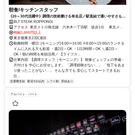
朝食/キッチンスタッフ
《20～30代活躍中》調理の技術磨ける有名店／駅直結で通いやすさも抜
群
BLT STEAK ROPPONGI
アクセス: 東京メトロ南北線 六本木一丁目駅 徒歩1分 東京メト
ロ銀座線 溜池山王駅 徒歩8分
時給1,800円以上
東京都東京23区港区
勤務時間・曜日: [モーニング] 6:00〜10:00 ※6:00〜15:00のランチタ
イムに入れる方も歓迎 ・週2日～OK ・1日3時間～OK ＼週2日～
OK！朝の時間を有効活用／ 【ライフス...
仕事内容: 【調理スタッフ（モーニング）】 朝食ビュッフェの準備・
片付けを 中心にお任せします。 「調理経験がない…」 「包丁をあま
り使ったことがない…」 そんな方でも 安心してスタートできるお
仕...
交通費支給
駅近5分以内
シフト制
昇給あり
アルバイト・パート