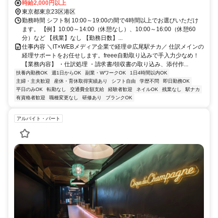
時給2,000円以上
東京都東京23区港区
勤務時間 シフト制 10:00～19:00の間で4時間以上でお選びいただけ
ます。 【例】10:00～14:00（休憩なし）、10:00～16:00（休憩60
分）など 【残業】なし 【勤務日数】...
仕事内容 ＼IT×WEBメディア企業で経理＠広尾駅チカ／ 仕訳メインの
経理サポートをお任せします。freee自動取り込みで手入力少なめ！
【業務内容】 ・仕訳処理 ・請求書/領収書の取り込み、添付作...
扶養内勤務OK
週1日からOK
副業・WワークOK
1日4時間以内OK
主婦・主夫歓迎
産休・育休取得実績あり
シフト自由
学歴不問
即日勤務OK
平日のみOK
転勤なし
交通費全額支給
経験者歓迎
ネイルOK
残業なし
駅ナカ
有資格者歓迎
職種変更なし
研修あり
ブランクOK
アルバイト・パート