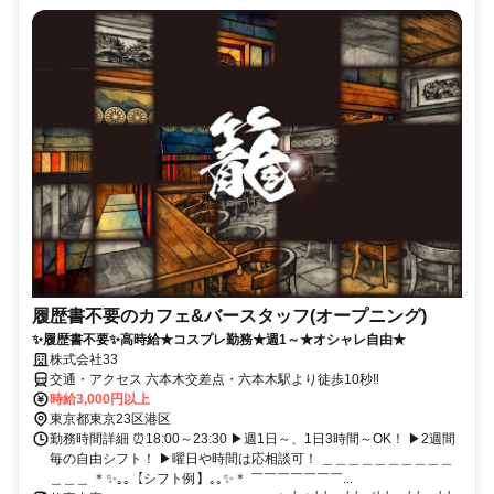
履歴書不要のカフェ&バースタッフ(オープニング)
✨履歴書不要✨高時給★コスプレ勤務★週1～★オシャレ自由★
株式会社33
交通・アクセス 六本木交差点・六本木駅より徒歩10秒‼
時給3,000円以上
東京都東京23区港区
勤務時間詳細 ⏰18:00～23:30 ▶週1日～、1日3時間～OK！ ▶2週間
毎の自由シフト！ ▶曜日や時間は応相談可！ ＿＿＿＿＿＿＿＿＿＿
＿＿＿ ＊✨｡｡【シフト例】｡｡✨＊ ￣￣￣￣￣￣￣...