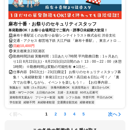
麻布十番・お祭りのセキュリティスタッフ
単発勤務OK！お祭り会場周辺でご案内・誘導◎未経験大歓迎！
⿇布⼗番駅近くのお祭り会場/シンテイトラスト株式会社 渋谷支社
交通・アクセス 都営地下鉄 ⼤江⼾線 「⿇布⼗番駅」、東京メトロ 南
北線 「⿇布⼗番駅」より徒歩スグ
日給10,400円
東京都東京23区港区
勤務時間詳細 実働時間：1日あたり7時間 平均勤務日数：1ヶ月あた
り1日 8月22日(土)・8月23日(日)2日間のみ！ 13：00～22：00（休憩
1時間） ※勤務時間は変動の可能性有 ★1日だ...
仕事内容 【8/22(土)・23(日)限定】 お祭りのセキュリティスタッフ募
集！ ＼未経験歓迎！単発1日だけもOK！高日給＆日払い可！／ 「裏
方でお仕事しながら、イベントを楽しもう！」 【お仕事内容...
制服あり
短期（3ヵ月以内）
扶養内勤務OK
社員登用あり
週1日からOK
副業・WワークOK
土日祝のみOK
主婦・主夫歓迎
60代も応募可
資格取得支援あり
フリーター歓迎
短期
シフト自由
学歴不問
平日のみOK
学生歓迎
経験不問
未経験者歓迎
交通費全額支給
経験者歓迎
前へ
次へ
1
2
3
4
5