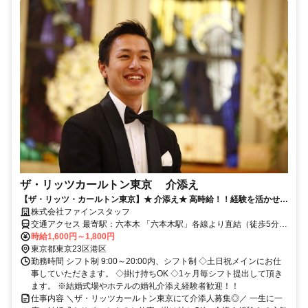
ザ・リッツカールトン東京 介添え
【ザ・リッツ・カールトン東京】★ 介添え★ 高時給！！経験を活かせる
お仕事◎
株式会社ファインスタッフ
交通アクセス 最寄駅：六本木 「六本木駅」各線より直結（徒歩5分程
度） 「乃木坂駅」より徒歩9分 「六本木一丁目駅」より徒歩15分
時給1,600円～1,800円
東京都東京23区港区
勤務時間 シフト制 9:00～20:00内、シフト制 ◇土日祝メインにお仕
事していただきます。 ◇掛け持ちOK ◇1ヶ月毎シフト提出して頂き
ます。 ※結婚式場やホテルの婚礼介添え経験者歓迎！！
仕事内容 ＼ザ・リッツカールトン東京にて介添人募集◎／ 一生に一