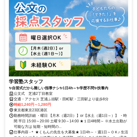
学習塾スタッフ
✨自習式だから難しい指導ナシ✨1日4h～✨学歴不問✨扶養内
公文式 芝浦2丁目教室
交通・アクセス 芝浦ふ頭駅・田町駅・三田駅より徒歩8分
時給1,240円～1,280円
東京都東京23区港区
勤務時間詳細 ・曜日 【月木（週2日）】or【水土（週1日～）】 ・時
間 平日 15:00～20:00 土曜 9:30～14:00 ★１日4時間～ ※水土出勤が
可能な方は 短期・短時間の...
仕事内容 -＊ ★くもんの先生を大募集★ 1日4h～・週1日～ＯＫ♪ 生活