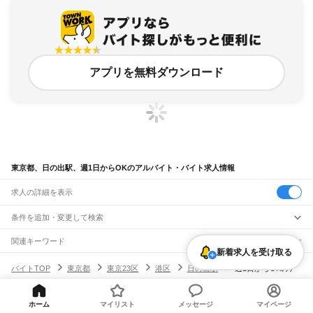
アプリを無料ダウンロード
東京都、日の出駅、週1日からOKのアルバイト・バイト求人情報
求人の詳細を表示
条件を追加・変更して検索
市区町村を追加・変更
関連キーワード
新着求人を受け取る
完全在宅ワーク 全国
シール貼り 在宅
現在地周辺
ガチャガチャ
犬カフェ
東京都
駅を追加・変更
バイトTOP
東京都
東京23区
港区
日の出駅
週1日からOKのア
東京都
すべて
ルバイト・バイト・求人
東京23区
すべて
職種を追加・変更
JR東海道本線(東京～熱海)
千代田区
中央区
港区
新宿区
文京区
台東区
墨田区
江東区
品川区
目黒区
大田区
東京駅
新橋駅
品川駅
ホーム
マイリスト
メッセージ
マイページ
飲食・フードサービス
世田谷区
渋谷区
中野区
杉並区
豊島区
北区
荒川区
板橋区
練馬区
足立区
葛飾区
特徴を追加・変更