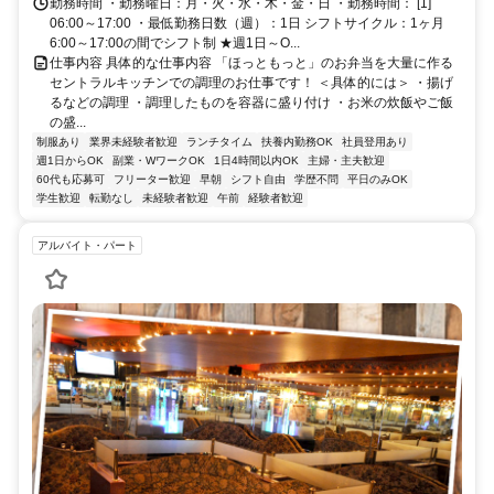
勤務時間 ・勤務曜日：月・火・水・木・金・日 ・勤務時間： [1]
06:00～17:00 ・最低勤務日数（週）：1日 シフトサイクル：1ヶ月
6:00～17:00の間でシフト制 ★週1日～O...
仕事内容 具体的な仕事内容 「ほっともっと」のお弁当を大量に作る
セントラルキッチンでの調理のお仕事です！ ＜具体的には＞ ・揚げ
るなどの調理 ・調理したものを容器に盛り付け ・お米の炊飯やご飯
の盛...
制服あり
業界未経験者歓迎
ランチタイム
扶養内勤務OK
社員登用あり
週1日からOK
副業・WワークOK
1日4時間以内OK
主婦・主夫歓迎
60代も応募可
フリーター歓迎
早朝
シフト自由
学歴不問
平日のみOK
学生歓迎
転勤なし
未経験者歓迎
午前
経験者歓迎
アルバイト・パート