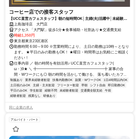
コーヒー店での接客スタッフ
【UCC直営カフェスタッフ】朝の短時間OK│主婦(夫)活躍中│未経験
OK│スタッフ割引あり
上島珈琲店 大門店
アクセス 「大門駅」徒歩1分★食事補助・社割あり★交通費支給
時給1,350円
東京都東京23区港区
勤務時間 6:00～9:00 ※営業時間により、 土日の勤務は10時～となり
ます。 ★平日のみの勤務もOK！ ★曜日・時間帯はお気軽にご相談く
ださい！
仕事内容 ／ 朝の時間を有効活用♪ UCC直営カフェスタッフ(ゝ
ω・)9★ ＼ ╋━━━━━━━━━━━━━━━━━━╋ 家事の合
間・Wワークにも◎ 朝の時間を活かして働ける、 落ち着いたカフ...
制服あり
業界未経験者歓迎
扶養内勤務OK
副業・WワークOK
1日4時間以内OK
土日祝のみOK
主婦・主夫歓迎
フリーター歓迎
早朝
シフト自由
即日勤務OK
平日のみOK
学生歓迎
経験不問
未経験者歓迎
交通費全額支給
午前
経験者歓迎
残業なし
研修あり
同じ企業の求人
アルバイト・パート