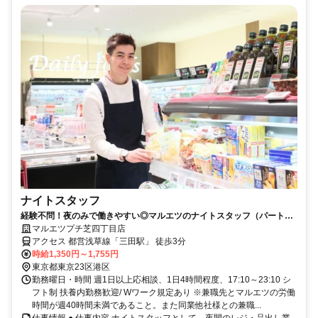
ナイトスタッフ
経験不問！夜のみで働きやすい◎マルエツのナイトスタッフ（パート・
アルバイト）求人
マルエツプチ芝四丁目店
アクセス 都営浅草線「三田駅」 徒歩3分
時給1,350円～1,755円
東京都東京23区港区
勤務曜日・時間 週1日以上応相談、1日4時間程度、17:10～23:10 シ
フト制 扶養内勤務歓迎/ Wワーク規定あり ※兼職先とマルエツの労働
時間が週40時間未満であること。また同業他社様との兼職...