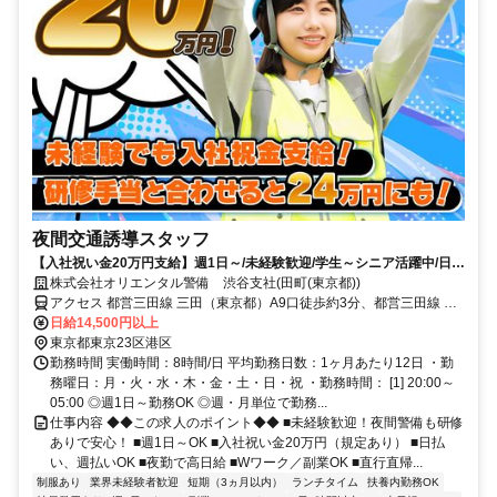
夜間交通誘導スタッフ
【入社祝い金20万円支給】週1日～/未経験歓迎/学生～シニア活躍中/日払
い・週払いOK/履歴書不要！
株式会社オリエンタル警備 渋谷支社(田町(東京都))
アクセス 都営三田線 三田（東京都）A9口徒歩約3分、都営三田線 芝
公園A1口徒歩約7分、ＪＲ山手線 田町（東京都）三田口(西口)徒歩約
日給14,500円以上
8分 (面接地/渋谷支社)東京都渋谷区渋谷3-13-11 TKビル3F
東京都東京23区港区
勤務時間 実働時間：8時間/日 平均勤務日数：1ヶ月あたり12日 ・勤
務曜日：月・火・水・木・金・土・日・祝 ・勤務時間： [1] 20:00～
05:00 ◎週1日～勤務OK ◎週・月単位で勤務...
仕事内容 ◆◆この求人のポイント◆◆ ■未経験歓迎！夜間警備も研修
ありで安心！ ■週1日～OK ■入社祝い金20万円（規定あり） ■日払
い、週払いOK ■夜勤で高日給 ■Wワーク／副業OK ■直行直帰...
制服あり
業界未経験者歓迎
短期（3ヵ月以内）
ランチタイム
扶養内勤務OK