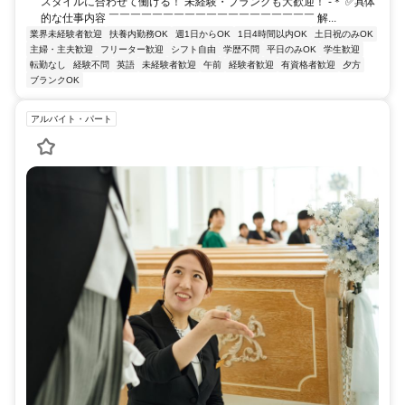
スタイルに合わせて働ける！ 未経験・ブランクも大歓迎！ -＊ ✅具体
的な仕事内容 ￣￣￣￣￣￣￣￣￣￣￣￣￣￣￣￣￣￣￣ 解...
業界未経験者歓迎
扶養内勤務OK
週1日からOK
1日4時間以内OK
土日祝のみOK
主婦・主夫歓迎
フリーター歓迎
シフト自由
学歴不問
平日のみOK
学生歓迎
転勤なし
経験不問
英語
未経験者歓迎
午前
経験者歓迎
有資格者歓迎
夕方
ブランクOK
アルバイト・パート