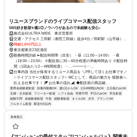
リユースブランドのライブコマース配信スタッフ
SNS好き歓迎✨週1◎ノウハウがあるので未経験も安心♪
株式会社ULTRA WIDE 東京営業所
交通・アクセス 三田駅（都営三田線）徒歩4分／田町駅（山手線）徒
歩9分
時給1,800円以上
東京都東京23区港区
勤務時間詳細 ⏩配信時間帯（目安） ・昼（11:00～14:00） ・夜
（18:00～23:00） ※配信前に30～60分程度の準備時間あり ※配信時
間（1回あたり2～4時間程度） ‥…━━━☆‥...
仕事内容 当社が保有するリユース商品を ＼PRして頂くお仕事です／
✨ライブコマース配信スタッフ✨ MCとして、商品の魅力を 視聴者へ
伝える仕事です！ |◤お仕事の流れ◢| ◆配信前の商品確...
業界未経験者歓迎
扶養内勤務OK
週1日からOK
1日4時間以内OK
土日祝のみOK
主婦・主夫歓迎
フリーター歓迎
シフト自由
学歴不問
平日のみOK
学生歓迎
経験不問
未経験者歓迎
午前
経験者歓迎
ネイルOK
夕方
ブランクOK
フルタイム歓迎
駅近5分以内
業務委託
《マンションの受付スタッフ|コンシェルジュ》関東未