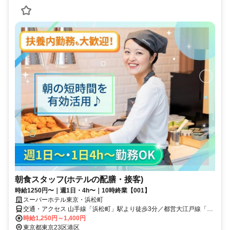
朝食スタッフ(ホテルの配膳・接客)
時給1250円〜｜週1日・4h〜｜10時終業【001】
スーパーホテル東京・浜松町
交通・アクセス 山手線「浜松町」駅より徒歩3分／都営大江戸線「大
門」駅より徒歩2分
時給1,250円～1,400円
東京都東京23区港区