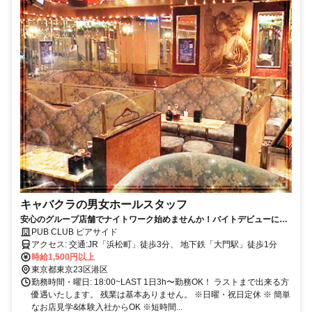
キャバクラの男女ホールスタッフ
安心のグループ店舗でナイトワーク始めませんか！バイトデビューにも
最適！普通のカフェやバーで働くのと一緒なのに高待遇★正社員登用も
PUB CLUB ピアサイド
あり
アクセス: 交通:JR「浜松町」徒歩3分、 地下鉄「大門駅」徒歩1分
時給1,500円以上
東京都東京23区港区
勤務時間・曜日: 18:00~LAST 1日3h〜勤務OK！ ラストまで出来る方
優遇いたします。 残業は基本ありません。 ※日曜・祝日定休 ※ 簡単
なお店見学&体験入社からOK ※短時間...