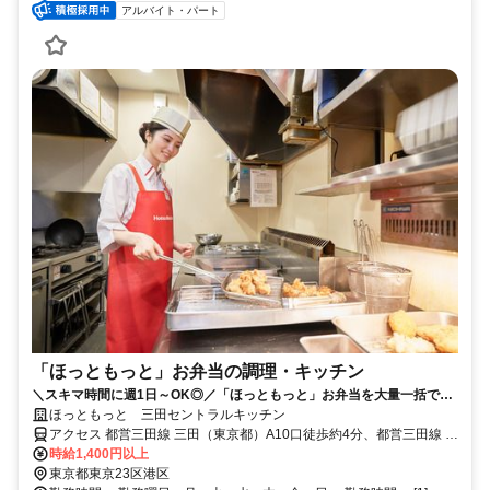
アルバイト・パート
「ほっともっと」お弁当の調理・キッチン
＼スキマ時間に週1日～OK◎／「ほっともっと」お弁当を大量一括で作
るセントラルキッチンでのお仕事！
ほっともっと 三田セントラルキッチン
アクセス 都営三田線 三田（東京都）A10口徒歩約4分、都営三田線 芝
公園A2口徒歩約6分、ＪＲ山手線 田町（東京都）三田口(西口)徒歩約
時給1,400円以上
8分
東京都東京23区港区