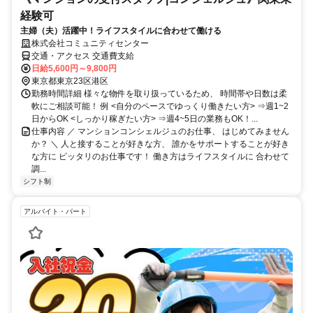
経験可
主婦（夫）活躍中！ライフスタイルに合わせて働ける
株式会社コミュニティセンター
交通・アクセス 交通費支給
日給5,600円～9,800円
東京都東京23区港区
勤務時間詳細 様々な物件を取り扱っているため、 時間帯や日数は柔
軟にご相談可能！ 例 <自分のペースでゆっくり働きたい方> ⇒週1~2
日からOK <しっかり稼ぎたい方> ⇒週4~5日の業務もOK！...
仕事内容 ／ マンションコンシェルジュのお仕事、 はじめてみません
か？ ＼ 人と接することが好きな方、 誰かをサポートすることが好き
な方に ピッタリのお仕事です！ 働き方はライフスタイルに 合わせて
調...
シフト制
アルバイト・パート