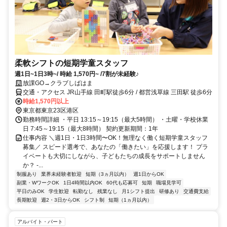
柔軟シフトの短期学童スタッフ
週1日~1日3時~/ 時給 1,570円~ /7割が未経験♪
放課GO→クラブしばはま
交通・アクセス JR山手線 田町駅徒歩6分 / 都営浅草線 三田駅 徒歩6分
時給1,570円以上
東京都東京23区港区
勤務時間詳細 ・平日 13:15～19:15（最大5時間） ・土曜・学校休業
日 7:45～19:15（最大8時間） 契約更新期間：1年
仕事内容 ＼週1日・1日3時間〜OK！無理なく働く短期学童スタッフ
募集／ スピード選考で、あなたの「働きたい」を応援します！ プラ
イベートも大切にしながら、子どもたちの成長をサポートしません
か？ -...
制服あり
業界未経験者歓迎
短期（3ヵ月以内）
週1日からOK
副業・WワークOK
1日4時間以内OK
60代も応募可
短期
職場見学可
平日のみOK
学生歓迎
転勤なし
残業なし
月1シフト提出
研修あり
交通費支給
長期歓迎
週2・3日からOK
シフト制
短期（1ヵ月以内）
アルバイト・パート