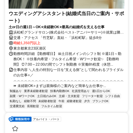
ウエディングアシスタント(結婚式当日のご案内・サポ
ート)
土or日の週1日～OK⭐未経験OK⭐最高の結婚式を支える仕事
浜松町グランドサロン(株式会社ベスト-アニバーサリー)※就業は隣接
する「ホテル インターコンチネンタル 東京ベイ」になります。
交通・アクセス 「竹芝駅」直結・「浜松町駅」徒歩8分
時給1,350円以上
東京都東京23区港区
勤務時間詳細 【勤務曜日】 📅土日祝メインのシフト制 ※週1日～勤
務OK！ ※扶養内希望・フルタイム希望・Wワーク歓迎✨ 【勤務時
間】 ⏰7:00～22:00の間でシフト制勤務 ※実働8h程度（休憩...
仕事内容 ＼人生の特別な一日を“支える側”として関われるブライダル
のお仕事⭐／
︵︵︵︵︵︵︵︵︵︵︵︵︵︵︵︵︵︵︵︵︵︵︵︵︵︵︵︵︵︵︵
⏩ 未経験OK⭐まずは親御様のご案内など簡単なお仕事か...
制服あり
業界未経験者歓迎
扶養内勤務OK
社員登用あり
週1日からOK
副業・WワークOK
土日祝のみOK
主婦・主夫歓迎
フリーター歓迎
シフト自由
転勤なし
経験不問
未経験者歓迎
午前
経験者歓迎
夕方
ブランクOK
交通費支給
長期歓迎
フルタイム歓迎
アルバイト・パート