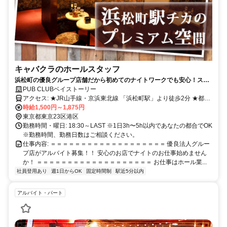
キャバクラのホールスタッフ
浜松町の優良グループ店舗だから初めてのナイトワークでも安心！スタ
ッフの年齢層も幅広く在籍中！
PUB CLUBベイストーリー
アクセス: ★JR山手線・京浜東北線 「浜松町駅」より徒歩2分 ★都営
時給1,500円～1,875円
浅草線・大江戸線 「大門駅」より徒歩1分
東京都東京23区港区
勤務時間・曜日: 18:30～LAST ※1日3h〜5h以内であなたの都合でOK
※勤務時間、勤務日数はご相談ください。
仕事内容: ＝＝＝＝＝＝＝＝＝＝＝＝＝＝＝＝＝＝＝ 優良法人グルー
プ店がアルバイト募集！！ 安心のお店でナイトのお仕事始めません
か！ ＝＝＝＝＝＝＝＝＝＝＝＝＝＝＝＝＝＝＝ お仕事はホール業...
社員登用あり
週1日からOK
固定時間制
駅近5分以内
アルバイト・パート