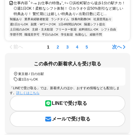
仕事内容 ˚✧₊⁎ お仕事の特徴⁎⁺˳✧༚ ◎浜松町駅から徒歩1分の駅チカ！
◎週1日OK！柔軟なシフト体制！ ◎カラオケ店50%割引など嬉しい
特典あり！ 繁忙期には嬉しい特典あり♪ 出勤日数に応じ...
制服あり
業界未経験者歓迎
ランチタイム
扶養内勤務OK
社員登用あり
週1日からOK
副業・WワークOK
1日4時間以内OK
隔週シフト提出
土日祝のみOK
主婦・主夫歓迎
フリーター歓迎
給料前払いOK
シフト自由
学歴不問
職場見学可
平日のみOK
学生歓迎
転勤なし
経験不問
前へ
次へ
1
2
3
4
5
この条件の新着求人を受け取る
東京都 / 日の出駅
週1日からOK
「LINEで受け取る」では、新着求人のほか、おすすめ情報なども配信しま
す。
詳しくはこちら
LINEで受け取る
メールで受け取る