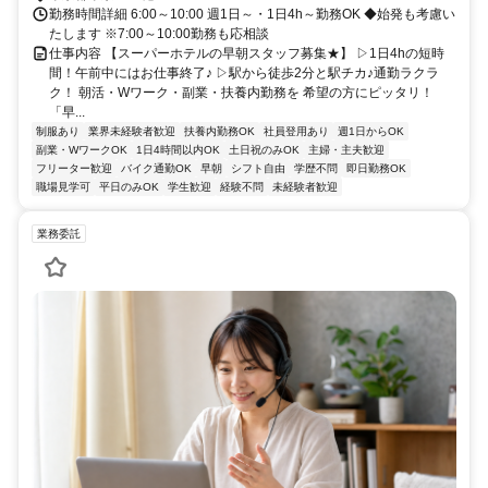
勤務時間詳細 6:00～10:00 週1日～・1日4h～勤務OK ◆始発も考慮い
たします ※7:00～10:00勤務も応相談
仕事内容 【スーパーホテルの早朝スタッフ募集★】 ▷1日4hの短時
間！午前中にはお仕事終了♪ ▷駅から徒歩2分と駅チカ♪通勤ラクラ
ク！ 朝活・Wワーク・副業・扶養内勤務を 希望の方にピッタリ！
「早...
制服あり
業界未経験者歓迎
扶養内勤務OK
社員登用あり
週1日からOK
副業・WワークOK
1日4時間以内OK
土日祝のみOK
主婦・主夫歓迎
フリーター歓迎
バイク通勤OK
早朝
シフト自由
学歴不問
即日勤務OK
職場見学可
平日のみOK
学生歓迎
経験不問
未経験者歓迎
業務委託