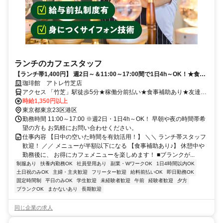
ランチのカフェスタッフ
【ランチ帯1,400円】 週2日～＆11:00～17:00間で1日4h～OK！★食事
補助あり★給与前払制度有！履歴書不要！
珈琲館 アトレ竹芝店
アクセス 「竹芝」駅徒歩5分★稼働分前払い★食事補助あり★友達紹
介制度あり
時給1,350円以上
東京都東京23区港区
勤務時間 11:00～17:00 ※週2日・1日4h～OK！ 早朝や夜の時間帯希
望の方も お気軽にお問い合わせください。
仕事内容 【日中の空いた時間を有効活用！】 ＼＼ ランチ帯スタッフ
歓迎！ ／／ メニューが半額以下になる 【食事補助あり♪】 休憩中や
勤務後に、 お得にカフェメニューを楽しめます！ ■ブランクが...
制服あり
扶養内勤務OK
社員登用あり
副業・WワークOK
1日4時間以内OK
土日祝のみOK
主婦・主夫歓迎
フリーター歓迎
給料前払いOK
即日勤務OK
固定時間制
平日のみOK
学生歓迎
未経験者歓迎
午前
経験者歓迎
夕方
ブランクOK
まかないあり
長期歓迎
同じ企業の求人