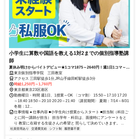
小学生に算数や国語を教える1対2までの個別指導塾講
師
夏休み明けからバイトデビュー★1コマ1875～2640円！週1日1コマ～私
服でok◎
東京個別指導学院 三田教室
アクセス 三田駅徒歩1分,JR山手線田町駅徒歩3分
時給1,250円～1,760円
東京都東京23区港区
勤務曜日・時間 週1日、1授業～OK 〈コマ割〉 15:50～17:10 17:20
～18:40 18:50～20:10 20:20～21:40 〈講習期間〉 夏期：7/14～8/31
冬期：12...
仕事情報 ● 仕事内容 ■小学生向け授業からスタート ■担当制（科目ご
とに同一講師が担当） 担当学年・科目は、面接時にアンケートをと
り 教室に在籍する生徒さんの希望と 照らして決めていきます。 ...
社員登用あり
交通費支給
シフト制
履歴書不要