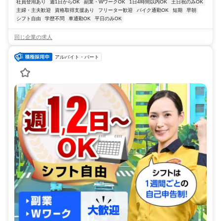
社員登用あり
週1日からOK
副業・WワークOK
1日4時間以内OK
土日祝のみOK
主婦・主夫歓迎
資格取得支援あり
フリーター歓迎
バイク通勤OK
短期
早朝
シフト自由
学歴不問
車通勤OK
平日のみOK
同じ企業の求人
アルバイト・パート