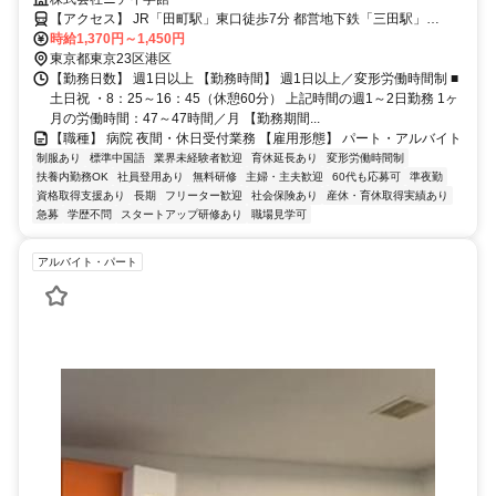
【アクセス】 JR「田町駅」東口徒歩7分 都営地下鉄「三田駅」
【A⑥】出口徒歩6分 ■住 所 東京都 港区 芝浦1-16-10 ■アクセス
時給1,370円～1,450円
JR「田町駅」東口徒歩7分 都営地下鉄「三田駅」【A⑥】出口徒歩6
東京都東京23区港区
分
【勤務日数】 週1日以上 【勤務時間】 週1日以上／変形労働時間制 ■
土日祝 ・8：25～16：45（休憩60分） 上記時間の週1～2日勤務 1ヶ
月の労働時間：47～47時間／月 【勤務期間...
【職種】 病院 夜間・休日受付業務 【雇用形態】 パート・アルバイト
制服あり
標準中国語
業界未経験者歓迎
育休延長あり
変形労働時間制
扶養内勤務OK
社員登用あり
無料研修
主婦・主夫歓迎
60代も応募可
準夜勤
資格取得支援あり
長期
フリーター歓迎
社会保険あり
産休・育休取得実績あり
急募
学歴不問
スタートアップ研修あり
職場見学可
アルバイト・パート