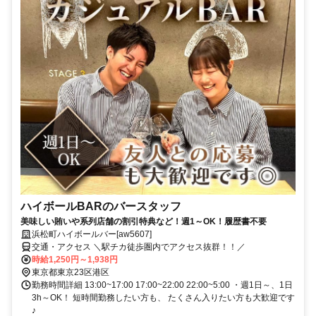
ハイボールBARのバースタッフ
美味しい賄いや系列店舗の割引特典など！週1～OK！履歴書不要
浜松町ハイボールバー[aw5607]
交通・アクセス ＼駅チカ徒歩圏内でアクセス抜群！！／
時給1,250円～1,938円
東京都東京23区港区
勤務時間詳細 13:00~17:00 17:00~22:00 22:00~5:00 ・週1日～、1日
3h～OK！ 短時間勤務したい方も、 たくさん入りたい方も大歓迎です
♪