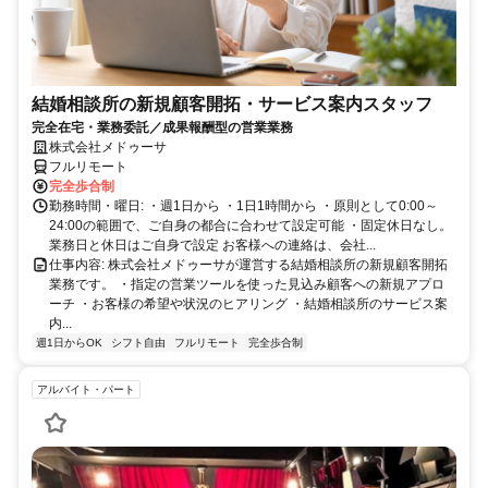
結婚相談所の新規顧客開拓・サービス案内スタッフ
完全在宅・業務委託／成果報酬型の営業業務
株式会社メドゥーサ
フルリモート
完全歩合制
勤務時間・曜日: ・週1日から ・1日1時間から ・原則として0:00～
24:00の範囲で、ご自身の都合に合わせて設定可能 ・固定休日なし。
業務日と休日はご自身で設定 お客様への連絡は、会社...
仕事内容: 株式会社メドゥーサが運営する結婚相談所の新規顧客開拓
業務です。 ・指定の営業ツールを使った見込み顧客への新規アプロ
ーチ ・お客様の希望や状況のヒアリング ・結婚相談所のサービス案
内...
週1日からOK
シフト自由
フルリモート
完全歩合制
アルバイト・パート