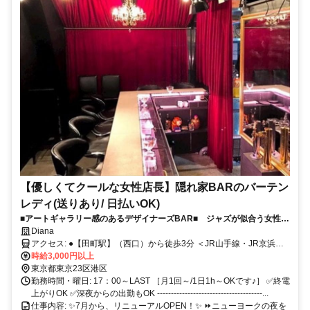
【優しくてクールな女性店長】隠れ家BARのバーテン
レディ(送りあり/ 日払いOK)
■アートギャラリー感のあるデザイナーズBAR■ ジャズが似合う女性店
長（本人はK-POP好き）が作った、ノルマも連絡交換もナシのおシャレ
Diana
なお店です♪【未経験社大歓迎】（送りあり）
アクセス: ●【田町駅】（西口）から徒歩3分 ＜JR山手線・JR京浜東
北線＞ ●【三田駅】（A3出口）から徒歩1分 ＜都営三田線/都営浅草線
時給3,000円以上
＞
東京都東京23区港区
勤務時間・曜日: 17：00～LAST ［月1回～/1日1h～OKです♪］ ✅終電
上がりOK ✅深夜からの出勤もOK --------------------------------------...
仕事内容: ✨7月から、リニューアルOPEN！✨ ⏩ニューヨークの夜を