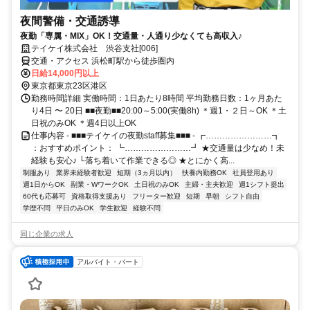
夜間警備・交通誘導
夜勤「専属・MIX」OK！交通量・人通り少なくても高収入♪
テイケイ株式会社 渋谷支社[006]
交通・アクセス 浜松町駅から徒歩圏内
日給14,000円以上
東京都東京23区港区
勤務時間詳細 実働時間：1日あたり8時間 平均勤務日数：1ヶ月あた
り4日 〜 20日 ■■夜勤■■20:00～5:00(実働8h) ＊週1・２日～OK ＊土
日祝のみOK ＊週4日以上OK
仕事内容 - ■■■テイケイの夜勤staff募集■■■ - ┏……………………┓
：おすすめポイント： ┗……………………┛ ★交通量は少なめ！未
経験も安心♪ └落ち着いて作業できる◎ ★とにかく高...
制服あり
業界未経験者歓迎
短期（3ヵ月以内）
扶養内勤務OK
社員登用あり
週1日からOK
副業・WワークOK
土日祝のみOK
主婦・主夫歓迎
週1シフト提出
60代も応募可
資格取得支援あり
フリーター歓迎
短期
早朝
シフト自由
学歴不問
平日のみOK
学生歓迎
経験不問
同じ企業の求人
アルバイト・パート