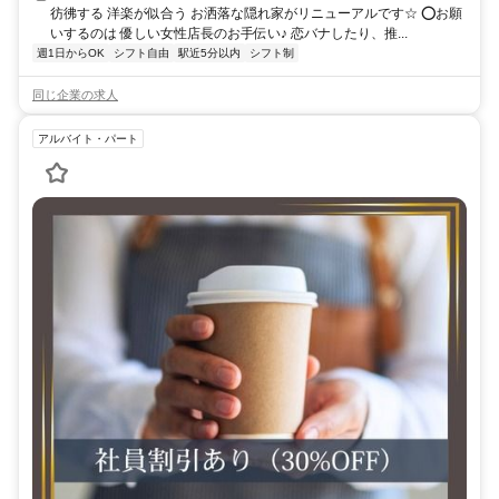
彷彿する 洋楽が似合う お洒落な隠れ家がリニューアルです☆ ⭕お願
いするのは 優しい女性店長のお手伝い♪ 恋バナしたり、推...
週1日からOK
シフト自由
駅近5分以内
シフト制
同じ企業の求人
アルバイト・パート