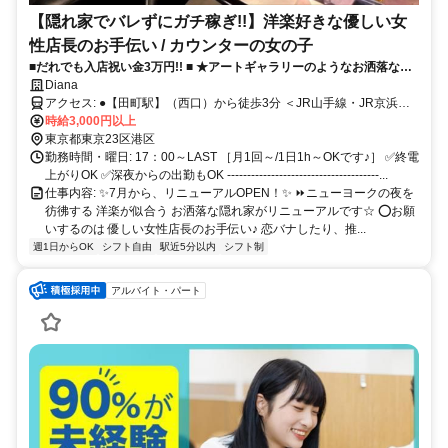
【隠れ家でバレずにガチ稼ぎ!!】洋楽好きな優しい女
性店長のお手伝い / カウンターの女の子
■だれでも入店祝い金3万円!! ■ ★アートギャラリーのようなお洒落な空
間★ やさしい女性店長で安心！隠れ家営業で身バレなし！【ノルマな
Diana
し・連絡交換自由・送りあり・全額日払い】
アクセス: ●【田町駅】（西口）から徒歩3分 ＜JR山手線・JR京浜東
北線＞ ●【三田駅】（A3出口）から徒歩1分 ＜都営三田線/都営浅草線
時給3,000円以上
＞
東京都東京23区港区
勤務時間・曜日: 17：00～LAST ［月1回～/1日1h～OKです♪］ ✅終電
上がりOK ✅深夜からの出勤もOK --------------------------------------...
仕事内容: ✨7月から、リニューアルOPEN！✨ ⏩ニューヨークの夜を
彷彿する 洋楽が似合う お洒落な隠れ家がリニューアルです☆ ⭕お願
いするのは 優しい女性店長のお手伝い♪ 恋バナしたり、推...
週1日からOK
シフト自由
駅近5分以内
シフト制
アルバイト・パート