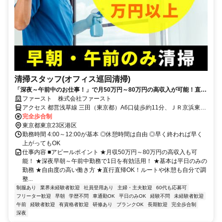
清掃スタッフ(オフィス巡回清掃)
「深夜～午前中のお仕事！」で月50万円～80万円の高収入が可能！直行
直帰＆自由に働ける清掃ワーク。
ファースト 株式会社ファースト
アクセス 都営浅草線 三田（東京都）A6口徒歩約11分、ＪＲ京浜東北
線 田町（東京都）芝浦口(東口)徒歩約11分、ＪＲ山手線 田町（東京
完全歩合制
都）芝浦口(東口)徒歩約11分 JR田町駅徒歩約11分・都営三田駅徒歩
東京都東京23区港区
約15分
勤務時間 4:00～12:00が基本 ◎休憩時間は自由 ◎早く終われば早く
上がってもOK
仕事内容 ■アピールポイント ★月収50万円～80万円の高収入も可
能！ ★深夜早朝～午前中勤務で1日を有効活用！ ★基本は平日のみの
勤務 ★自由度の高い働き方 ★直行直帰OK！ルートや休憩も自分で調
整...
制服あり
業界未経験者歓迎
社員登用あり
主婦・主夫歓迎
60代も応募可
フリーター歓迎
早朝
学歴不問
車通勤OK
平日のみOK
経験不問
未経験者歓迎
午前
経験者歓迎
有資格者歓迎
研修あり
ブランクOK
長期歓迎
完全歩合制
深夜