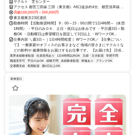
補償あり
ヤクルト 芝センター
アクセス 都営三田線 三田（東京都）A9口徒歩約4分、都営浅草線 三
田（東京都）A9口徒歩約4分、ＪＲ山手線 田町（東京都）三田口(西
月給100,000円～300,000円
口)徒歩約8分
東京都東京23区港区
勤務時間 【活動推奨時間】 9：00～15：00の間で1日4時間～（休憩
1時間） ・平日のみＯＫ、土日・祝日はお休みです ・平日週3日～勤
務OK ・活動曜日は希望曜日を固定して3日以上 ・WワークOK...
仕事内容 ＼週3日～｜1日4時間程度｜ WワークOK／ 【仕事につい
て】 一般家庭やオフィスのお客さまなど 地域の皆さまにヤクルトな
どの飲料や 健康情報をお届けするお仕事です。 【お届け先】 日頃...
業界未経験者歓迎
社員登用あり
1日4時間以内OK
主婦・主夫歓迎
学歴不問
職場見学可
平日のみOK
経験不問
未経験者歓迎
研修あり
ブランクOK
交通費支給
長期歓迎
週4日以上OK
業務委託