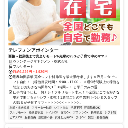
テレフォンアポインター
面接～就業後まで完全リモート✨先輩の95％が子育て中のママ♫
ヴァンテージマネジメント株式会社
フルリモート
時給1,226円～1,920円
勤務時間詳細 完全シフト制 希望を最大限考慮します♫ ⏰月～金でシ
フト自由！ （稼働目安時間： 9:00～17:00 ） ※週9時間以上の稼働を
想定 ⏰お好きな時間帯で1日3時間～！ ⏰平日のみの週...
仕事内容 ✨出社一切ナシ！フルリモート求人！ ✨全国どこでも好きな
場所で働ける♫ ✨シフト柔軟！1週間ごとの申告制 ✨今いるスタッフ
の95％が子育てママ ༶ ༶ ༶ ༶ ༶ ༶ ༶ ༶ ༶ ༶ ༶ ༶...
主婦・主夫歓迎
フリーター歓迎
シフト自由
学歴不問
即日勤務OK
フルリモート
経験者歓迎
ネイルOK
在宅OK
ブランクOK
長期歓迎
シフト制
ピアスOK
服装自由
履歴書不要
友達と応募OK
ひげOK
髪型・髪色自由