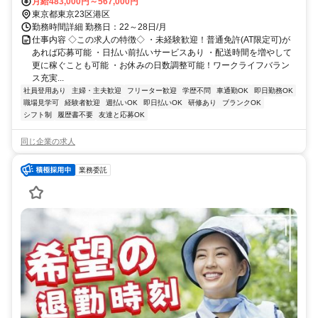
まで行って頂く直行直帰スタイルです。
月給483,000円～567,000円
東京都東京23区港区
勤務時間詳細 勤務日：22～28日/月
仕事内容 ◇この求人の特徴◇ ・未経験歓迎！普通免許(AT限定可)が
あれば応募可能 ・日払い前払いサービスあり ・配送時間を増やして
更に稼ぐことも可能 ・お休みの日数調整可能！ワークライフバラン
ス充実...
社員登用あり
主婦・主夫歓迎
フリーター歓迎
学歴不問
車通勤OK
即日勤務OK
職場見学可
経験者歓迎
週払いOK
即日払いOK
研修あり
ブランクOK
シフト制
履歴書不要
友達と応募OK
同じ企業の求人
業務委託