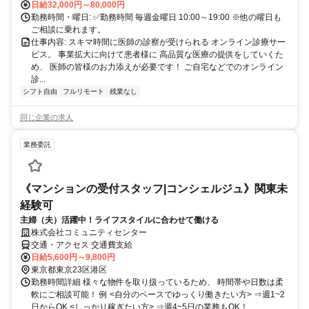
日給32,000円～80,000円
勤務時間・曜日: ✅勤務時間 毎週金曜日 10:00～19:00 ※他の曜日も
ご相談に乗れます。
仕事内容: スキマ時間に医師の診察が受けられる オンライン診療サー
ビス。 事業拡大に向けて患者様に 高品質な医療の提供をしていくた
め、 医師の皆様のお力添えが必要です！ ご自宅などでのオンライン
診...
シフト自由
フルリモート
残業なし
同じ企業の求人
業務委託
《マンションの受付スタッフ|コンシェルジュ》関東未
経験可
主婦（夫）活躍中！ライフスタイルに合わせて働ける
株式会社コミュニティセンター
交通・アクセス 交通費支給
日給5,600円～9,800円
東京都東京23区港区
勤務時間詳細 様々な物件を取り扱っているため、 時間帯や日数は柔
軟にご相談可能！ 例 <自分のペースでゆっくり働きたい方> ⇒週1~2
日からOK <しっかり稼ぎたい方> ⇒週4~5日の業務もOK！...