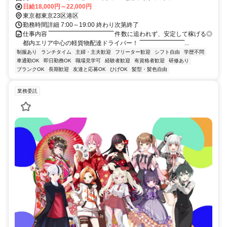
日給18,000円～22,000円
東京都東京23区港区
勤務時間詳細 7:00～19:00 終わり次第終了
仕事内容 ‾‾‾‾‾‾‾‾‾‾‾‾‾‾‾‾‾‾‾‾‾‾‾‾‾‾‾‾‾‾‾‾ 件数に追われず、安定して稼げる◎
都内エリア中心の軽貨物配達ドライバー！ ‾‾‾‾‾‾‾‾‾‾‾‾‾‾‾‾‾‾‾‾‾‾...
制服あり
ランチタイム
主婦・主夫歓迎
フリーター歓迎
シフト自由
学歴不問
車通勤OK
即日勤務OK
職場見学可
経験者歓迎
有資格者歓迎
研修あり
ブランクOK
長期歓迎
友達と応募OK
ひげOK
髪型・髪色自由
業務委託