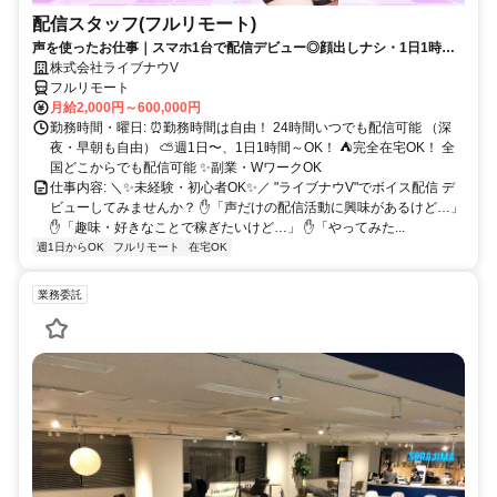
配信スタッフ(フルリモート)
声を使ったお仕事｜スマホ1台で配信デビュー◎顔出しナシ・1日1時間
～OK♪
株式会社ライブナウV
フルリモート
月給2,000円～600,000円
勤務時間・曜日: ⏰勤務時間は自由！ 24時間いつでも配信可能 （深
夜・早朝も自由） ⛅週1日〜、1日1時間～OK！ ⛺完全在宅OK！ 全
国どこからでも配信可能 ✨副業・WワークOK
仕事内容: ＼✨未経験・初心者OK✨／ "ライブナウV"でボイス配信 デ
ビューしてみませんか？ ✋「声だけの配信活動に興味があるけど…」
✋「趣味・好きなことで稼ぎたいけど…」 ✋「やってみた...
週1日からOK
フルリモート
在宅OK
業務委託