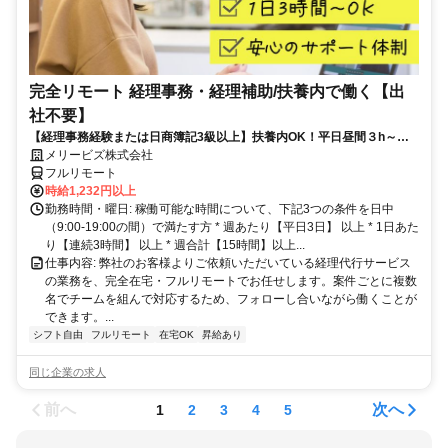
完全リモート 経理事務・経理補助/扶養内で働く【出
社不要】
【経理事務経験または日商簿記3級以上】扶養内OK！平日昼間３h～。
完全在宅で育児・介護中の方も大歓迎♪
メリービズ株式会社
フルリモート
時給1,232円以上
勤務時間・曜日: 稼働可能な時間について、下記3つの条件を日中
（9:00-19:00の間）で満たす方 * 週あたり【平日3日】 以上 * 1日あた
り【連続3時間】 以上 * 週合計【15時間】以上...
仕事内容: 弊社のお客様よりご依頼いただいている経理代行サービス
の業務を、完全在宅・フルリモートでお任せします。案件ごとに複数
名でチームを組んで対応するため、フォローし合いながら働くことが
できます。...
シフト自由
フルリモート
在宅OK
昇給あり
同じ企業の求人
前へ
次へ
1
2
3
4
5