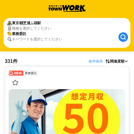
東京都
芝浦ふ頭駅
職種を選択してください
業務委託
キーワードを選択してください
331件
条件保存
関連度順
業務委託