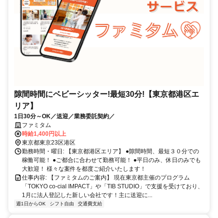
隙間時間にベビーシッター!最短30分!【東京都港区エ
リア】
1日30分～OK／送迎／業務委託契約／
ファミタム
時給1,400円以上
東京都東京23区港区
勤務時間・曜日: 【東京都港区エリア】 ●隙間時間、最短３０分での
稼働可能！ ●ご都合に合わせて勤務可能！ ●平日のみ、休日のみでも
大歓迎！ 様々な案件を都度ご紹介いたします！
仕事内容: 【ファミタムのご案内】 現在東京都主催のプログラム
「TOKYO co-cial IMPACT」や「TIB STUDIO」で支援を受けており、
1月に法人登記した新しい会社です！主に送迎に...
週1日からOK
シフト自由
交通費支給