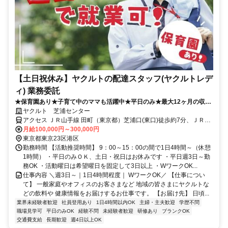
【土日祝休み】ヤクルトの配達スタッフ(ヤクルトレデ
ィ) 業務委託
★保育園あり★子育て中のママも活躍中★平日のみ★最大12ヶ月の収入
補償あり
ヤクルト 芝浦センター
アクセス ＪＲ山手線 田町（東京都）芝浦口(東口)徒歩約7分、ＪＲ京
浜東北線 田町（東京都）芝浦口(東口)徒歩約7分、都営三田線 三田
月給100,000円～300,000円
（東京都）A6口徒歩約8分
東京都東京23区港区
勤務時間 【活動推奨時間】 9：00～15：00の間で1日4時間～（休憩
1時間） ・平日のみＯＫ、土日・祝日はお休みです ・平日週3日～勤
務OK ・活動曜日は希望曜日を固定して3日以上 ・WワークOK...
仕事内容 ＼週3日～｜1日4時間程度｜ WワークOK／ 【仕事につい
て】 一般家庭やオフィスのお客さまなど 地域の皆さまにヤクルトな
どの飲料や 健康情報をお届けするお仕事です。 【お届け先】 日頃...
業界未経験者歓迎
社員登用あり
1日4時間以内OK
主婦・主夫歓迎
学歴不問
職場見学可
平日のみOK
経験不問
未経験者歓迎
研修あり
ブランクOK
交通費支給
長期歓迎
週4日以上OK