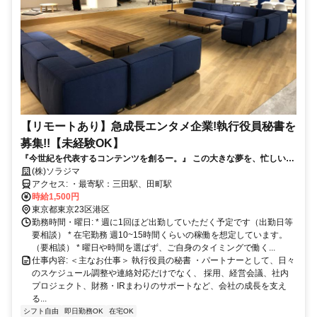
【リモートあり】急成長エンタメ企業!執行役員秘書を
募集!!【未経験OK】
『今世紀を代表するコンテンツを創るー。』 この大きな夢を、忙しい執
行役員のパートナーとして積極的にサポートしていきませんか？
(株)ソラジマ
アクセス: ・最寄駅：三田駅、田町駅
時給1,500円
東京都東京23区港区
勤務時間・曜日: * 週に1回ほど出勤していただく予定です（出勤日等
要相談） * 在宅勤務 週10~15時間くらいの稼働を想定しています。
（要相談） * 曜日や時間を選ばず、ご自身のタイミングで働く...
仕事内容: ＜主なお仕事＞ 執行役員の秘書 ・パートナーとして、日々
のスケジュール調整や連絡対応だけでなく、 採用、経営会議、社内
プロジェクト、財務・IRまわりのサポートなど、会社の成長を支え
る...
シフト自由
即日勤務OK
在宅OK