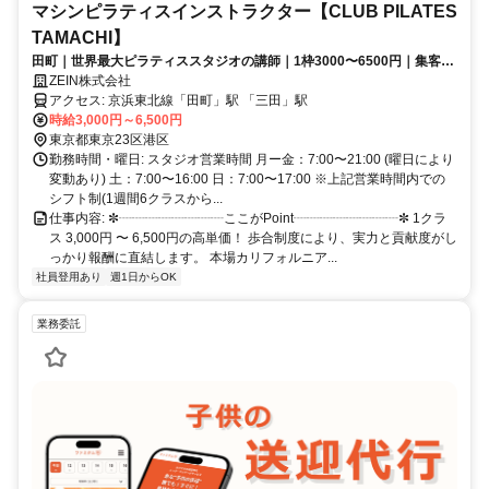
マシンピラティスインストラクター【CLUB PILATES
TAMACHI】
田町｜世界最大ピラティススタジオの講師｜1枠3000〜6500円｜集客ノ
ルマなし｜本場米国の研修が無料！
ZEIN株式会社
アクセス: 京浜東北線「田町」駅 「三田」駅
時給3,000円～6,500円
東京都東京23区港区
勤務時間・曜日: スタジオ営業時間 月ー金：7:00〜21:00 (曜日により
変動あり) 土：7:00〜16:00 日：7:00〜17:00 ※上記営業時間内での
シフト制(1週間6クラスから...
仕事内容: ✼┈┈┈┈┈┈┈┈ここがPoint┈┈┈┈┈┈┈┈✼ 1クラ
ス 3,000円 〜 6,500円の高単価！ 歩合制度により、実力と貢献度がし
っかり報酬に直結します。 本場カリフォルニア...
社員登用あり
週1日からOK
業務委託