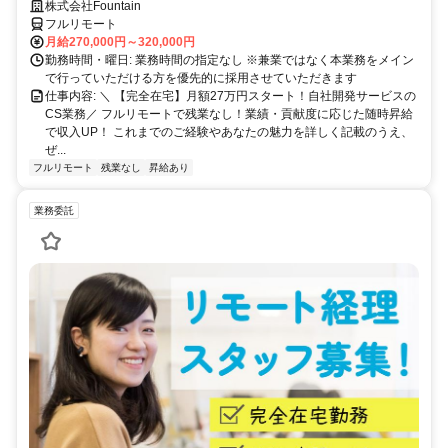
中！
株式会社Fountain
フルリモート
月給270,000円～320,000円
勤務時間・曜日: 業務時間の指定なし ※兼業ではなく本業務をメイン
で行っていただける方を優先的に採用させていただきます
仕事内容: ＼ 【完全在宅】月額27万円スタート！自社開発サービスの
CS業務／ フルリモートで残業なし！業績・貢献度に応じた随時昇給
で収入UP！ これまでのご経験やあなたの魅力を詳しく記載のうえ、
ぜ...
フルリモート
残業なし
昇給あり
業務委託