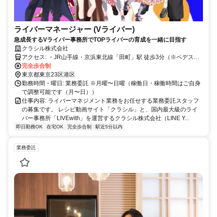
ライバーマネージャー (Vライバー)
急成長するVライバー事務所でTOPライバーの育成を一緒に目指す
クラシル株式会社
アクセス: ・JR山手線・京浜東北線「田町」駅 徒歩3分（※ペデスト
リアンデッキー直結） ・都営三田線・浅草線「三田」駅 徒歩13分 ※
完全歩合制
出社の場合​
東京都東京23区港区
勤務時間・曜日: 業務委託 ※月曜〜日曜（稼働日・稼働時間はご自身
で調整可能です（月〜日））
仕事内容: ライバーマネジメント業務をお任せする業務委託スタッフ
の募集です。 レシピ動画サイト「クラシル」と、国内最大級のライ
バー事務所「LIVEwith」を運営するクラシル株式会社（LINE Y...
即日勤務OK
在宅OK
完全歩合制
駅近5分以内
業務委託