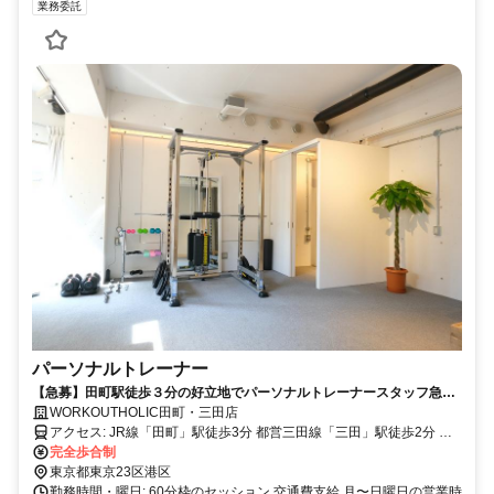
業務委託
パーソナルトレーナー
【急募】田町駅徒歩３分の好立地でパーソナルトレーナースタッフ急
募！
WORKOUTHOLIC田町・三田店
アクセス: JR線「田町」駅徒歩3分 都営三田線「三田」駅徒歩2分 都
営浅草線「三田」駅徒歩2分
完全歩合制
東京都東京23区港区
勤務時間・曜日: 60分枠のセッション 交通費支給 月〜日曜日の営業時