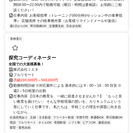
間08:00〜22:00内で勤務可能（曜日・時間は要相談） お気軽にご相
談ください！
仕事内容: お客様指導（トレーニング(60分枠)/セッション中の食事指
導） 店舗清掃 その他事務作業（お客様リマインドメールや返信）
週1日からOK
即日勤務OK
交通費支給
完全歩合制
業務委託
探究コーディネーター
全国での大規模募集！
株式会社ミエタ
フルリモート
月給200,000円～500,000円
勤務時間詳細 ※対応案件による 基本的には 9：00～18：00 目安 ※
週2～5日程度の出勤
仕事内容 【日本の教育を、一緒に前進させませんか？】 「もっと良
い教育を届けたい」 そんな学校現場の想いを、カリキュラムという
形にしていく仕事です。 私たちは、学校ごとの理念や課題に向き合
いながら...
社員登用あり
主婦・主夫歓迎
フリーター歓迎
学歴不問
車通勤OK
即日勤務OK
英語
フルリモート
ネイルOK
長期歓迎
シフト制
ピアスOK
服装自由
髪型・髪色自由