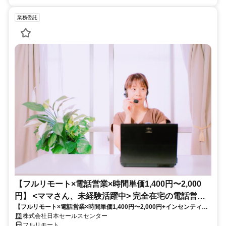
業務委託
【フルリモート×電話営業×時間単価1,400円〜2,000
円】 <ママさん、未経験活躍中> 完全在宅の電話営業
【フルリモート×電話営業×時間単価1,400円〜2,000円+インセンティブ
で家庭と仕事の両立を実現
あり】 ＜ママさん、未経験活躍中＞ 完全在宅の電話営業で家庭と仕事の
株式会社日本セールスセンター
両立を実現
フルリモート