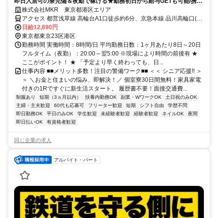
即日入居可の寮完備＆夜勤で稼げる★勤務初日から給与GETも可能/携帯
も貸与♪直行直帰OK！
株式会社MKR 東京都港区エリア
アクセス 都営浅草線 高輪台A1口徒歩約6分、京急本線 品川高輪口(京
急)徒歩約10分、京急本線 品川高輪口(京急)徒歩約10分 東京都港区エ
日給12,690円
リア(青山一丁目駅、赤坂駅、赤坂見附駅、赤羽橋駅、麻布十番駅、
東京都東京23区港区
お台場海浜公園駅)
勤務時間 実働時間：8時間/日 平均勤務日数：1ヶ月あたり8日～20日
フルタイム（夜勤）：20:00～翌5:00 ※現場により時間の前後有 ★
ここがポイント！ ★ 「予定より早く終わっても、日...
仕事内容 ■■メリット多数！注目の警備ワーク■■ ＜＜ シニア応援!! ＞
＞ ＼お金と住まいの悩み、即解決！／ 個室寮30日間無料！家具家電
付きの1Rですぐに新生活スタート。 履歴書不要！面接交通費...
制服あり
短期（3ヵ月以内）
扶養内勤務OK
副業・WワークOK
土日祝のみOK
主婦・主夫歓迎
60代も応募可
フリーター歓迎
短期
シフト自由
学歴不問
即日勤務OK
平日のみOK
学生歓迎
未経験者歓迎
経験者歓迎
ネイルOK
夜間
即日払いOK
有資格者歓迎
同じ企業の求人
アルバイト・パート