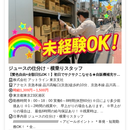
ジュースの仕分け・横乗りスタッフ
【髪色自由×全額日払OK！】初日でサクサクこなせる★自販機補充サポ
ート＜履歴書不要×WEB面談OK＞
株式会社 アットライン 東京支社
アクセス 京急本線 品川高輪口(京急)徒歩約10分、京急本線 品川高輪
口(京急)徒歩約10分、京急本線 品川高輪口(京急)徒歩約10分
時給1,309円～1,500円
東京都東京23区港区
勤務時間 9：00～18：00 実働6～8時間(休憩60分) ※日により多少前
後あり ※1～2時間の残業や、 早上がりの場合もあります。 ※早上が
りの場合は、 最低6時間の給与保証あり！ ※残業時は、...
仕事内容 ジュースの仕分け・横乗りスタッフ
//////////////////////////////////////////////////// ＜アピールポイント＞ ＊単発・短期勤
務OK！ ＊全...