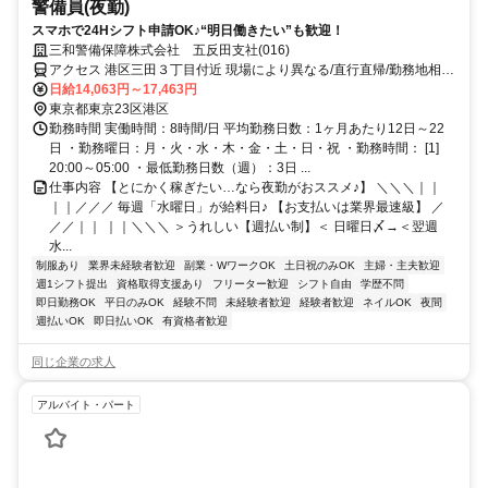
警備員(夜勤)
スマホで24Hシフト申請OK♪“明日働きたい”も歓迎！
三和警備保障株式会社 五反田支社(016)
アクセス 港区三田３丁目付近 現場により異なる/直行直帰/勤務地相談
可 ■電話面接■来社不要■即日勤務
日給14,063円～17,463円
東京都東京23区港区
勤務時間 実働時間：8時間/日 平均勤務日数：1ヶ月あたり12日～22
日 ・勤務曜日：月・火・水・木・金・土・日・祝 ・勤務時間： [1]
20:00～05:00 ・最低勤務日数（週）：3日 ...
仕事内容 【とにかく稼ぎたい…なら夜勤がおススメ♪】 ＼＼＼｜｜
｜｜／／／ 毎週「水曜日」が給料日♪ 【お支払いは業界最速級】 ／
／／｜｜ ｜｜＼＼＼ ＞うれしい【週払い制】＜ 日曜日〆→＜翌週
水...
制服あり
業界未経験者歓迎
副業・WワークOK
土日祝のみOK
主婦・主夫歓迎
週1シフト提出
資格取得支援あり
フリーター歓迎
シフト自由
学歴不問
即日勤務OK
平日のみOK
経験不問
未経験者歓迎
経験者歓迎
ネイルOK
夜間
週払いOK
即日払いOK
有資格者歓迎
同じ企業の求人
アルバイト・パート