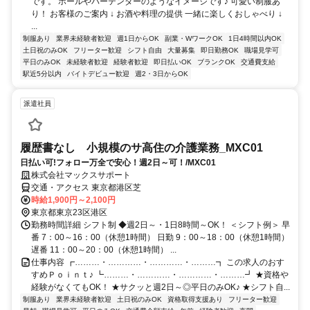
です。 ホールやバーテンダーのようなイメージです♪ 可愛い制服あ
り！ お客様のご案内 ↓ お酒や料理の提供 一緒に楽しくおしゃべり ↓
...
制服あり
業界未経験者歓迎
週1日からOK
副業・WワークOK
1日4時間以内OK
土日祝のみOK
フリーター歓迎
シフト自由
大量募集
即日勤務OK
職場見学可
平日のみOK
未経験者歓迎
経験者歓迎
即日払いOK
ブランクOK
交通費支給
駅近5分以内
バイトデビュー歓迎
週2・3日からOK
派遣社員
履歴書なし 小規模のサ高住の介護業務_MXC01
日払い可!フォロー万全で安心！週2日～可！/MXC01
株式会社マックスサポート
交通・アクセス 東京都港区芝
時給1,900円～2,100円
東京都東京23区港区
勤務時間詳細 シフト制 ◆週2日～・1日8時間～OK！ ＜シフト例＞ 早
番 7：00～16：00（休憩1時間） 日勤 9：00～18：00（休憩1時間）
遅番 11：00～20：00（休憩1時間） ...
仕事内容 ┏………・…………・…………・………┓ この求人のおす
すめＰｏｉｎｔ♪ ┗………・…………・…………・………┛ ★資格や
経験がなくてもOK！ ★サクッと週2日～◎平日のみOK♪ ★シフト自...
制服あり
業界未経験者歓迎
土日祝のみOK
資格取得支援あり
フリーター歓迎