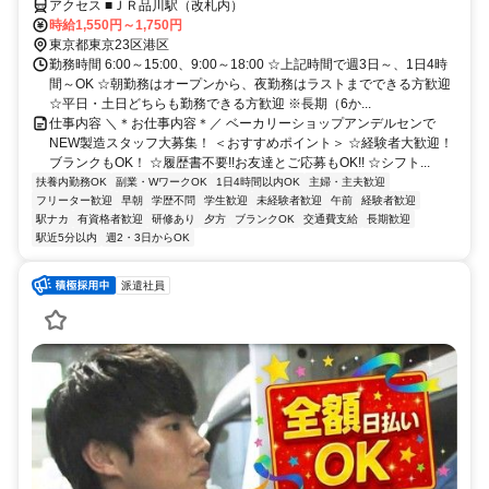
アクセス ■ＪＲ品川駅（改札内）
時給1,550円～1,750円
東京都東京23区港区
勤務時間 6:00～15:00、9:00～18:00 ☆上記時間で週3日～、1日4時
間～OK ☆朝勤務はオープンから、夜勤務はラストまでできる方歓迎
☆平日・土日どちらも勤務できる方歓迎 ※長期（6か...
仕事内容 ＼＊お仕事内容＊／ ベーカリーショップアンデルセンで
NEW製造スタッフ大募集！ ＜おすすめポイント＞ ☆経験者大歓迎！
ブランクもOK！ ☆履歴書不要!!お友達とご応募もOK!! ☆シフト...
扶養内勤務OK
副業・WワークOK
1日4時間以内OK
主婦・主夫歓迎
フリーター歓迎
早朝
学歴不問
学生歓迎
未経験者歓迎
午前
経験者歓迎
駅ナカ
有資格者歓迎
研修あり
夕方
ブランクOK
交通費支給
長期歓迎
駅近5分以内
週2・3日からOK
派遣社員