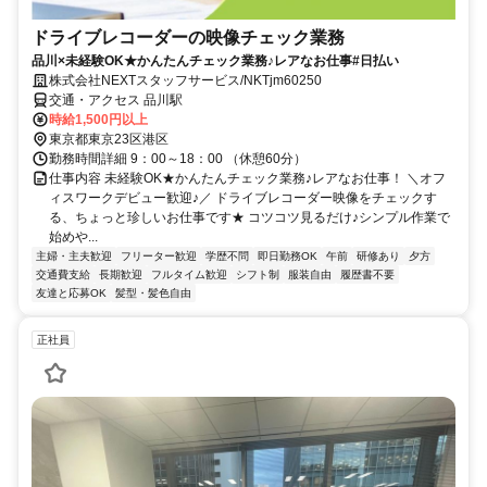
ドライブレコーダーの映像チェック業務
品川×未経験OK★かんたんチェック業務♪レアなお仕事#日払い
株式会社NEXTスタッフサービス/NKTjm60250
交通・アクセス 品川駅
時給1,500円以上
東京都東京23区港区
勤務時間詳細 9：00～18：00 （休憩60分）
仕事内容 未経験OK★かんたんチェック業務♪レアなお仕事！ ＼オフ
ィスワークデビュー歓迎♪／ ドライブレコーダー映像をチェックす
る、ちょっと珍しいお仕事です★ コツコツ見るだけ♪シンプル作業で
始めや...
主婦・主夫歓迎
フリーター歓迎
学歴不問
即日勤務OK
午前
研修あり
夕方
交通費支給
長期歓迎
フルタイム歓迎
シフト制
服装自由
履歴書不要
友達と応募OK
髪型・髪色自由
正社員