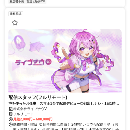
履歴書不要
友達と応募OK
業務委託
配信スタッフ(フルリモート)
声を使ったお仕事｜スマホ1台で配信デビュー◎顔出しナシ・1日1時間
～OK♪
株式会社ライブナウV
フルリモート
月給2,000円～600,000円
勤務時間・曜日: ⏰勤務時間は自由！ 24時間いつでも配信可能 （深
夜・早朝も自由） ⛅週1日〜、1日1時間～OK！ ⛺完全在宅OK！ 全