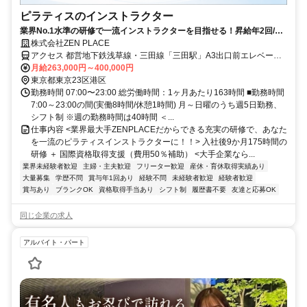
ピラティスのインストラクター
業界No.1水準の研修で一流インストラクターを目指せる！昇給年2回/賞
与年1回│年間休日120日＋有給｜住宅補助月2.5万円(条件あり)｜【資格
株式会社ZEN PLACE
不問/未経験8割】
アクセス 都営地下鉄浅草線・三田線「三田駅」A3出口前エレベータ
ー直結(am7:30～エレベーター始動)
月給263,000円～400,000円
東京都東京23区港区
勤務時間 07:00〜23:00 総労働時間：1ヶ月あたり163時間 ■勤務時間
7:00～23:00の間(実働8時間/休憩1時間) 月～日曜のうち週5日勤務、
シフト制 ※週の勤務時間は40時間 ＜...
仕事内容 <業界最大手ZENPLACEだからできる充実の研修で、あなた
を一流のピラティスインストラクターに！！> 入社後9か月175時間の
研修 ＋ 国際資格取得支援（費用50％補助） <大手企業なら...
業界未経験者歓迎
主婦・主夫歓迎
フリーター歓迎
産休・育休取得実績あり
大量募集
学歴不問
賞与年1回あり
経験不問
未経験者歓迎
経験者歓迎
賞与あり
ブランクOK
資格取得手当あり
シフト制
履歴書不要
友達と応募OK
同じ企業の求人
アルバイト・パート