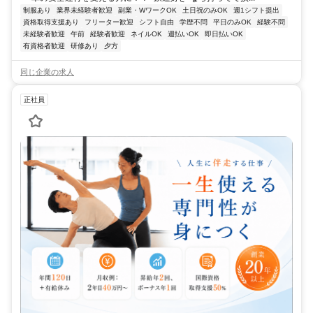
制服あり
業界未経験者歓迎
副業・WワークOK
土日祝のみOK
週1シフト提出
資格取得支援あり
フリーター歓迎
シフト自由
学歴不問
平日のみOK
経験不問
未経験者歓迎
午前
経験者歓迎
ネイルOK
週払いOK
即日払いOK
有資格者歓迎
研修あり
夕方
同じ企業の求人
正社員