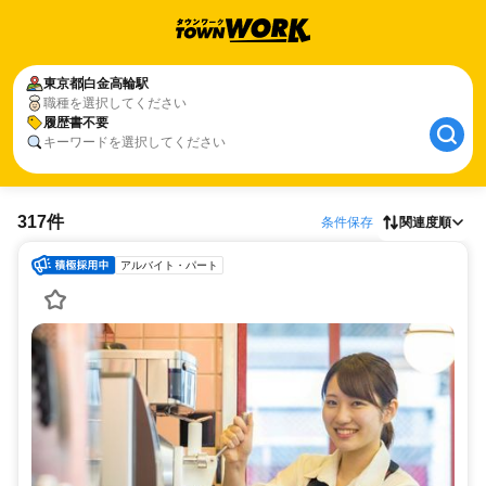
東京都
白金高輪駅
職種を選択してください
履歴書不要
キーワードを選択してください
317件
条件保存
関連度順
アルバイト・パート