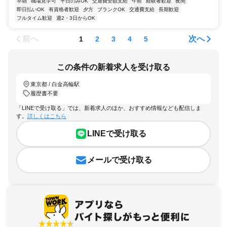
早朝
職場見学可
平日のみOK
交通費全額支給
午前
経験者歓迎
夜間
即日払いOK
有資格者歓迎
夕方
ブランクOK
交通費支給
長期歓迎
フルタイム歓迎
週2・3日からOK
前へ
次へ
1
2
3
4
5
この条件の新着求人を受け取る
東京都 / 白金高輪駅
履歴書不要
「LINEで受け取る」では、新着求人のほか、おすすめ情報なども配信しま
す。
詳しくはこちら
LINEで受け取る
メールで受け取る