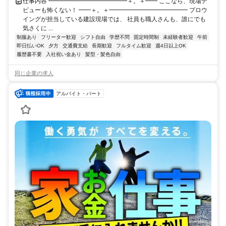
仕事内容 ━━━━━━━━━━━━━＋。＋━━ ここなら、現場デ
ビューも怖くない！ ━━＋。＋━━━━━━━━━━━━━ プロウ
イングが担当している建設現場では、 社員も職人さんも、誰にでも
気さくに ...
制服あり
フリーター歓迎
シフト自由
学歴不問
固定時間制
未経験者歓迎
午前
即日払いOK
夕方
交通費支給
長期歓迎
フルタイム歓迎
週4日以上OK
履歴書不要
入社祝い金あり
髪型・髪色自由
同じ企業の求人
アルバイト・パート