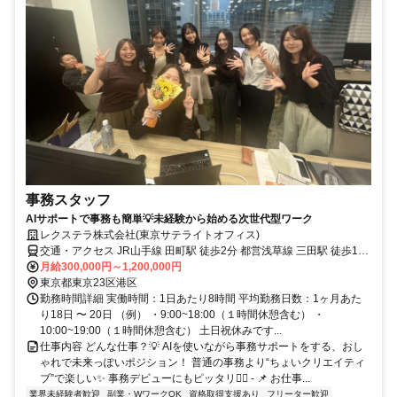
事務スタッフ
AIサポートで事務も簡単💡未経験から始める次世代型ワーク
レクステラ株式会社(東京サテライトオフィス)
交通・アクセス JR山手線 田町駅 徒歩2分 都営浅草線 三田駅 徒歩1分
都営三田線 三田駅 徒歩3分
月給300,000円～1,200,000円
東京都東京23区港区
勤務時間詳細 実働時間：1日あたり8時間 平均勤務日数：1ヶ月あた
り18日 〜 20日 （例） ・9:00~18:00（１時間休憩含む） ・
10:00~19:00（１時間休憩含む） 土日祝休みです...
仕事内容 どんな仕事？💡 AIを使いながら事務サポートをする、おし
ゃれで未来っぽいポジション！ 普通の事務より“ちょいクリエイティ
ブ”で楽しい✨ 事務デビューにもピッタリ🙆‍♀️ - 📌 お仕事...
業界未経験者歓迎
副業・WワークOK
資格取得支援あり
フリーター歓迎