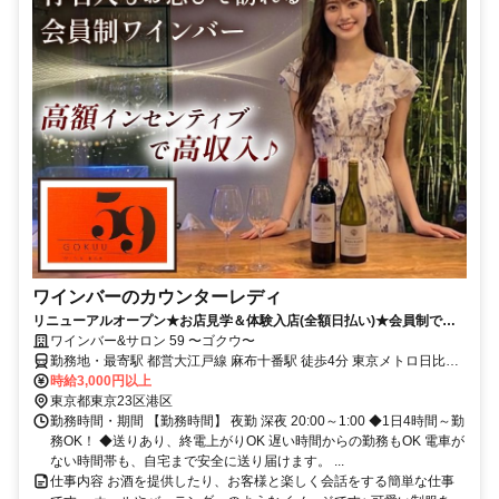
ワインバーのカウンターレディ
リニューアルオープン★お店見学＆体験入店(全額日払い)★会員制でセ
レブなお客様多数★高率バック高収入
ワインバー&サロン 59 〜ゴクウ〜
勤務地・最寄駅 都営大江戸線 麻布十番駅 徒歩4分 東京メトロ日比谷
線 六本木駅 徒歩15～20分 渋谷駅・新橋駅・目黒駅・五反田駅からの
時給3,000円以上
バス通勤も便利です。
東京都東京23区港区
勤務時間・期間 【勤務時間】 夜勤 深夜 20:00～1:00 ◆1日4時間～勤
務OK！ ◆送りあり、終電上がりOK 遅い時間からの勤務もOK 電車が
ない時間帯も、自宅まで安全に送り届けます。 ...
仕事内容 お酒を提供したり、お客様と楽しく会話をする簡単な仕事