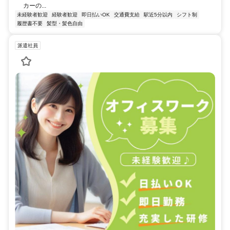
カーの...
未経験者歓迎
経験者歓迎
即日払いOK
交通費支給
駅近5分以内
シフト制
履歴書不要
髪型・髪色自由
派遣社員