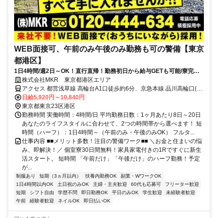
WEB面接可、午前のみ午後のみ勤務も可の警備【東京
都港区】
1日4時間/週2日～OK！直行直帰！勤務初日から給与GETも可能/寮完備
＆携帯貸与♪
株式会社MKR 東京都港区エリア
アクセス 都営浅草線 高輪台A1口徒歩約6分、京急本線 品川高輪口(京
急)徒歩約10分、京急本線 品川高輪口(京急)徒歩約10分 東京都港区エ
日給5,920円～10,840円
リア(御成門駅、表参道駅、神谷町駅、外苑前駅、汐留駅、品川駅、
東京都東京23区港区
芝浦ふ頭駅)
勤務時間 実働時間：4時間/日 平均勤務日数：1ヶ月あたり8日～20日
あなたのライフスタイルに合わせて、2つの時間帯から選べます！ 短
時間（ハーフ）：1日4時間～（午前のみ・午後のみOK） フルタ...
仕事内容 ■■メリット多数！注目の警備ワーク■■ ＼お金と住まいの悩
み、即解決！／ 個室寮30日間無料！家具家電付きの1Rですぐに新生
活スタート。 短時間 「午前だけ」「午後だけ」のハーフ勤務！予定
が...
制服あり
短期（3ヵ月以内）
扶養内勤務OK
副業・WワークOK
1日4時間以内OK
土日祝のみOK
主婦・主夫歓迎
60代も応募可
フリーター歓迎
短期
シフト自由
学歴不問
即日勤務OK
平日のみOK
学生歓迎
未経験者歓迎
午前
経験者歓迎
ネイルOK
即日払いOK