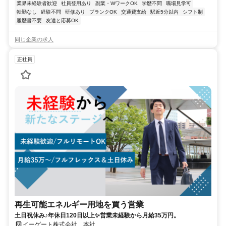
業界未経験者歓迎
社員登用あり
副業・WワークOK
学歴不問
職場見学可
転勤なし
経験不問
研修あり
ブランクOK
交通費支給
駅近5分以内
シフト制
履歴書不要
友達と応募OK
同じ企業の求人
正社員
再生可能エネルギー用地を買う営業
土日祝休み♪年休日120日以上✨営業未経験から月給35万円。
イーゲート株式会社 本社