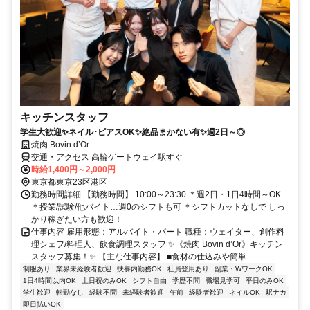
キッチンスタッフ
学生大歓迎✨ネイル･ピアスOK✨絶品まかない有✨週2日～◎
焼肉 Bovin d’Or
交通・アクセス 高輪ゲートウェイ駅すぐ
時給1,400円～2,000円
東京都東京23区港区
勤務時間詳細 【勤務時間】 10:00～23:30 ＊週2日・1日4時間～OK
＊授業/試験/他バイト…週0のシフトも可 ＊シフトカットなしで しっ
かり稼ぎたい方も歓迎！
仕事内容 雇用形態：アルバイト・パート 職種：ウェイター、創作料
理シェフ/料理人、飲食調理スタッフ ✨《焼肉 Bovin d’Or》キッチン
スタッフ募集！✨ 【主な仕事内容】 ■食材の仕込みや簡単...
制服あり
業界未経験者歓迎
扶養内勤務OK
社員登用あり
副業・WワークOK
1日4時間以内OK
土日祝のみOK
シフト自由
学歴不問
職場見学可
平日のみOK
学生歓迎
転勤なし
経験不問
未経験者歓迎
午前
経験者歓迎
ネイルOK
駅ナカ
即日払いOK