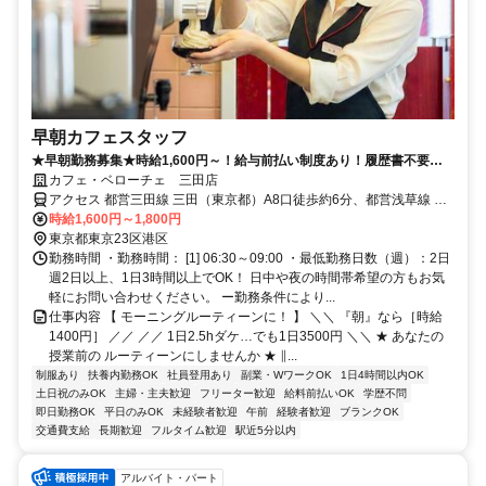
早朝カフェスタッフ
★早朝勤務募集★時給1,600円～！給与前払い制度あり！履歴書不要！
社割あり！カフェ勤務未経験歓迎！
カフェ・ベローチェ 三田店
アクセス 都営三田線 三田（東京都）A8口徒歩約6分、都営浅草線 三
田（東京都）A8口徒歩約6分、ＪＲ山手線 田町（東京都）三田口(西
時給1,600円～1,800円
口)徒歩約8分 三田駅 Ａ８出口徒歩4分、田町駅 西口徒歩5分
東京都東京23区港区
勤務時間 ・勤務時間： [1] 06:30～09:00 ・最低勤務日数（週）：2日
週2日以上、1日3時間以上でOK！ 日中や夜の時間帯希望の方もお気
軽にお問い合わせください。 ー勤務条件により...
仕事内容 【 モーニングルーティーンに！ 】 ＼＼ 『朝』なら［時給
1400円］ ／／ ／／ 1日2.5hダケ…でも1日3500円 ＼＼ ★ あなたの
授業前の ルーティーンにしませんか ★ ∥...
制服あり
扶養内勤務OK
社員登用あり
副業・WワークOK
1日4時間以内OK
土日祝のみOK
主婦・主夫歓迎
フリーター歓迎
給料前払いOK
学歴不問
即日勤務OK
平日のみOK
未経験者歓迎
午前
経験者歓迎
ブランクOK
交通費支給
長期歓迎
フルタイム歓迎
駅近5分以内
アルバイト・パート