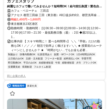
カフェスタッフ
綺麗なカフェで働いてみませんか？短時間OK！給与前払制度！髪色自
由！
カフェ・ベローチェ 三田店
アクセス 都営三田線 三田（東京都）A8口徒歩約6分、都営浅草線 三
田（東京都）A8口徒歩約6分、ＪＲ山手線 田町（東京都）三田口(西
時給1,400円～1,600円
口)徒歩約8分 三田駅 Ａ８出口徒歩4分、田町駅 西口徒歩5分
東京都東京23区港区
勤務時間 ・勤務時間： [1] 06:30～09:00 [2] 09:00～14:00 [3] 12:00～
17:00 [4] 17:00～21:30 ・最低勤務日数（週）：2日 ◆週2日以上、
1...
仕事内容 【 スキマ時間に！ 選べる時間帯♪】 ＼＼『早朝』だけの勤
務もOK！／／ ／／ 朝活で効率よく稼げます♪ ＼＼ ★ 授業前のルーテ
ィーンにしませんか？ ★ 「時間がない…でもお金も必要...
制服あり
扶養内勤務OK
社員登用あり
副業・WワークOK
1日4時間以内OK
土日祝のみOK
主婦・主夫歓迎
フリーター歓迎
給料前払いOK
学歴不問
即日勤務OK
平日のみOK
未経験者歓迎
午前
経験者歓迎
夕方
ブランクOK
交通費支給
長期歓迎
フルタイム歓迎
同じ企業の求人
派遣社員