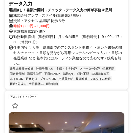
データ入力
電話無し！書類の開封→チェック→データ入力の簡単事務＠品川
株式会社アンフ・スタイル(派遣先:品川駅)
交通・アクセス 品川駅 徒歩５分
時給1,800円～1,900円
東京都東京23区港区
勤務時間詳細 【勤務曜日】 月～金/週5日 【勤務時間】 9：00～17：
30（休憩60分）
仕事内容 ＼人事・総務部でのアシスタント事務／ ・届いた書類の開
封＆チェック ・書類を見ながら専用システムへデータ入力 ・書類の
発送業務 など 基本的にはルーティン業務なので安心です♪ 残業も無
い...
業界未経験者歓迎
社員登用あり
主婦・主夫歓迎
フリーター歓迎
学歴不問
固定時間制
職場見学可
平日のみOK
転勤なし
経験不問
未経験者歓迎
ネイルOK
研修あり
ブランクOK
交通費支給
長期歓迎
フルタイム歓迎
駅近5分以内
土日祝休み
服装自由
アルバイト・パート