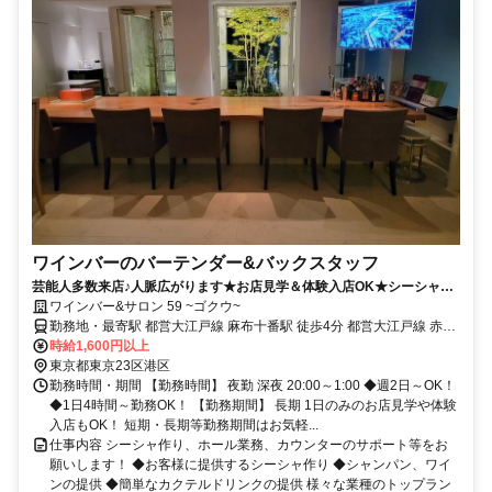
ワインバーのバーテンダー&バックスタッフ
芸能人多数来店♪人脈広がります★お店見学＆体験入店OK★シーシャあ
り★日払いOK★1日4時間～OK！
ワインバー&サロン 59 ~ゴクウ~
勤務地・最寄駅 都営大江戸線 麻布十番駅 徒歩4分 都営大江戸線 赤羽
橋駅 徒歩12分 東京メトロ日比谷線 六本木駅 徒歩18分
時給1,600円以上
東京都東京23区港区
勤務時間・期間 【勤務時間】 夜勤 深夜 20:00～1:00 ◆週2日～OK！
◆1日4時間～勤務OK！ 【勤務期間】 長期 1日のみのお店見学や体験
入店もOK！ 短期・長期等勤務期間はお気軽...
仕事内容 シーシャ作り、ホール業務、カウンターのサポート等をお
願いします！ ◆お客様に提供するシーシャ作り ◆シャンパン、ワイ
ンの提供 ◆簡単なカクテルドリンクの提供 様々な業種のトップラン