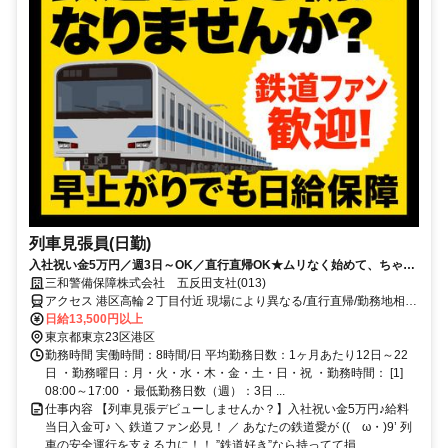
列車見張員(日勤)
入社祝い金5万円／週3日～OK／直行直帰OK★ムリなく始めて、ちゃん
と稼げる警備。
三和警備保障株式会社 五反田支社(013)
アクセス 港区高輪２丁目付近 現場により異なる/直行直帰/勤務地相談
可 ■電話面接■来社不要■即日勤務
日給13,500円以上
東京都東京23区港区
勤務時間 実働時間：8時間/日 平均勤務日数：1ヶ月あたり12日～22
日 ・勤務曜日：月・火・水・木・金・土・日・祝 ・勤務時間： [1]
08:00～17:00 ・最低勤務日数（週）：3日 ...
仕事内容 【列車見張デビューしませんか？】入社祝い金5万円♪給料
当日入金可♪ ＼ 鉄道ファン必見！ ／ あなたの鉄道愛が ((ゝω・)9’ 列
車の安全運行を支える力に！！ ”鉄道好き”なら持ってて損...