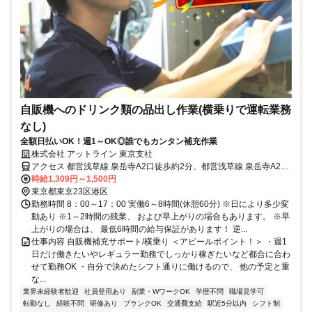
自販機へのドリンク類の品出し作業(横乗りで運転業務
なし)
全額日払いOK！週1～OK◎誰でもカンタン補充作業
株式会社 アットライン 東京支社
アクセス 都営浅草線 泉岳寺A2口徒歩約2分、都営浅草線 泉岳寺A2口
徒歩約2分、ＪＲ山手線 高輪ゲートウェイ徒歩約6分
時給1,309円～1,500円
東京都東京23区港区
勤務時間 8：00～17：00 実働6～8時間(休憩60分) ※日により多少変
動あり ※1～2時間の残業、 および早上がりの場合もあります。 ※早
上がりの場合は、 最低6時間の給与保証があります！ 逆...
仕事内容 自販機補充サポート/横乗り ＜アピールポイント！＞ ・週1
日だけ働きたいやレギュラー勤務でしっかり稼ぎたいなど都合に合わ
せて勤務OK ・自分で決めたシフト通りに働けるので、 他の予定と重
な...
業界未経験者歓迎
社員登用あり
副業・WワークOK
学歴不問
職場見学可
転勤なし
経験不問
研修あり
ブランクOK
交通費支給
駅近5分以内
シフト制