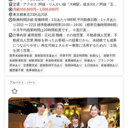
交通・アクセス JR線・りんかい線『大崎駅』徒歩3分／JR線『五反
田駅』徒歩9分
月給350,000円～1,000,000円
東京都東京23区品川区
勤務時間詳細 実働時間：1日あたり8時間 平均勤務日数：1ヶ月あた
り20日 〜 22日 標準勤務時間帯10:00～19:00 （標準労働時間8時間）
※月平均残業時間は20時間程度です。 ※直行直...
仕事内容 雇用形態：正社員 職種：その他営業、不動産個人営業、不
動産法人営業 興味を持ったお客様への提案だから、未経験でも成果
につながりやすい 再生可能エネルギー事業に活用するための「土地
を買う営業...
業界未経験者歓迎
資格取得支援あり
学歴不問
固定時間制
転勤なし
経験不問
未経験者歓迎
経験者歓迎
有資格者歓迎
食費補助あり
研修あり
ブランクOK
育休あり
交通費支給
資格取得手当あり
長期休暇あり
土日祝休み
昼食補助あり
履歴書不要
食事補助あり
アルバイト・パート