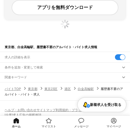
アプリを無料ダウンロード
東京都、白金高輪駅、履歴書不要のアルバイト・バイト求人情報
求人の詳細を表示
条件を追加・変更して検索
市区町村を追加・変更
関連キーワード
完全在宅ワーク 全国
シール貼り 在宅
現在地周辺
ガチャガチャ
犬カフェ
東京都
駅を追加・変更
バイトTOP
東京都
東京23区
港区
白金高輪駅
履歴書不要のア
東京都
すべて
ルバイト・バイト・求人
東京23区
すべて
職種を追加・変更
JR東海道本線(東京～熱海)
千代田区
中央区
港区
新宿区
文京区
台東区
墨田区
江東区
品川区
目黒区
大田区
東京駅
新橋駅
品川駅
飲食・フードサービス
世田谷区
渋谷区
中野区
杉並区
豊島区
北区
荒川区
板橋区
練馬区
足立区
葛飾区
新着求人を受け取る
特徴を追加・変更
飲食・フードサービス
江戸川区
すべて
ヘルプ・お問い合わせ
サイトマップ
利用規約・プライバシーポリシー
JR山手線
ホールスタッフ
キッチンスタッフ
皿洗い・洗い場
精肉・鮮魚加工
給食調理
人気
[企業]求人広告の掲載相談
大崎駅
五反田駅
目黒駅
恵比寿駅
渋谷駅
原宿駅
代々木駅
新宿駅
新大久保駅
八王子市
立川市
武蔵野市
三鷹市
青梅市
府中市
昭島市
調布市
町田市
小金井市
雇用形態を追加・変更
パン屋（ベーカリー）
フードカウンター販売員
バー（BAR）・バーテンダー
日払いOK
高校生歓迎
学生歓迎
深夜の仕事
髪型・髪色自由
ひげOK
ネイルOK
高田馬場駅
目白駅
池袋駅
大塚駅
巣鴨駅
駒込駅
田端駅
西日暮里駅
日暮里駅
鶯谷駅
小平市
日野市
東村山市
国分寺市
国立市
福生市
狛江市
東大和市
清瀬市
飲食店補助（開店・閉店準備）
飲食店（店長・マネージャー）
ピアスOK
アルバイト・パート
履歴書不要
オープニングスタッフ
留学生・外国人活躍中
上野駅
御徒町駅
秋葉原駅
神田駅
東京駅
有楽町駅
新橋駅
浜松町駅
田町駅
東久留米市
武蔵村山市
多摩市
稲城市
羽村市
あきる野市
西東京市
大島町
利島村
都道府県を変更
ホーム
マイリスト
メッセージ
マイページ
営業・販売
勤務期間
正社員
高輪ゲートウェイ駅
品川駅