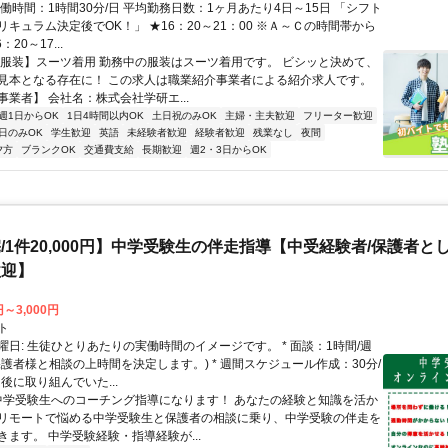
働時間：1時間30分/日 平均勤務日数：1ヶ月あたり4日～15日 「シフト
キュラム決定後でOK！」 ★16：20～21：00 ※Ａ～Ｃの時間帯から
20～17...
【服装】スーツ着用 勤務中の服装はスーツ着用です。 ビシッと決めて、
見本となる存在に！ この求人は職業紹介事業者による紹介求人です。
業者】 会社名：株式会社学研エ...
週1日からOK
1日4時間以内OK
土日祝のみOK
主婦・主夫歓迎
フリーター歓迎
日のみOK
学生歓迎
英語
未経験者歓迎
経験者歓迎
残業なし
夜間
夕方
ブランクOK
交通費支給
長期歓迎
週2・3日からOK
/1件20,000円】中学受験生の伴走指導【中受経験者/保護者と
歓迎】
円～3,000円
ト
曜日: 生徒ひとりあたりの実働時間のイメージです。 * 面談：1時間/週
保護者様と相談の上時間を決定します。) * 週間スケジュール作成：30分/
後に取り組んでいた...
 中学受験生へのコーチング指導になります！ あなたの経験と知識を活か
リモートで悩める中学受験生と保護者の相談に乗り、中学受験の伴走を
きます。 中学受験経験・指導経験が...