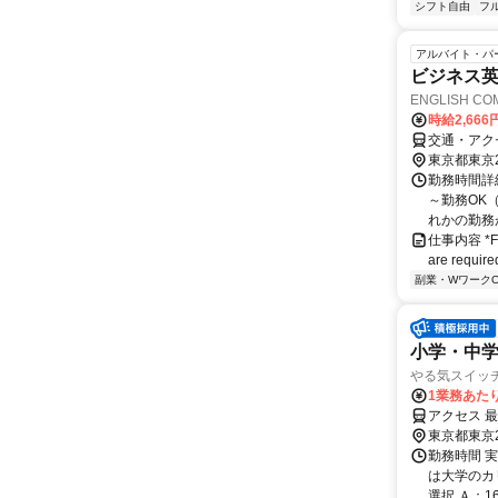
シフト自由
フ
アルバイト・パ
ビジネス
ENGLISH C
時給2,666
交通・アク
東京都東京
勤務時間詳
～勤務OK（
れかの勤務が
仕事内容 *Fluen
are requ
副業・WワークO
小学・中
やる気スイッチ
1業務あたり
アクセス 
東京都東京
勤務時間 実
は大学のカリ
選択 Ａ：16：