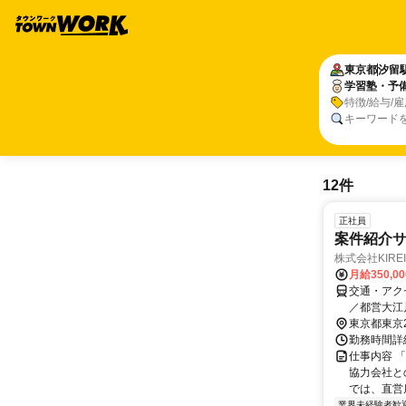
東京都
汐留
学習塾・予
特徴/給与/
キーワード
12件
正社員
案件紹介
株式会社KIREI
月給350,0
交通・アク
／都営大江
東京都東京
勤務時間詳細
仕事内容 
協力会社と
では、直営
業界未経験者歓