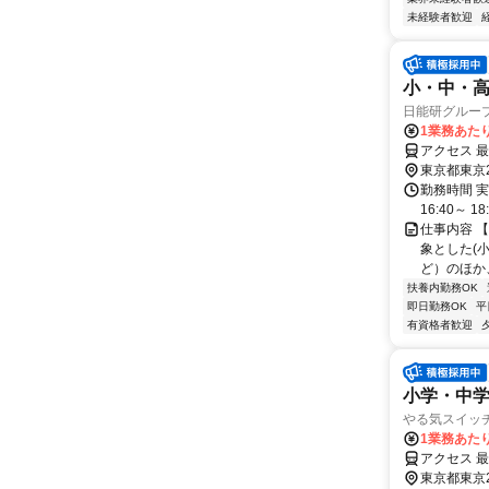
未経験者歓迎
小・中・高
日能研グルー
1業務あたり
アクセス 
東京都東京
勤務時間 実
16:40～ 18
仕事内容 
象とした(
ど）のほか
扶養内勤務OK
即日勤務OK
平
有資格者歓迎
小学・中
やる気スイッ
1業務あたり
アクセス 
東京都東京