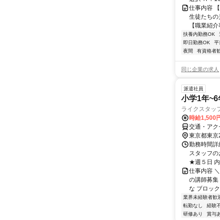
仕事内容 
生徒たちの
【職業紹介事
扶養内勤務OK
即日勤務OK
平
夜間
有資格者
同じ企業の求人
派遣社員
小学1年~
ライクスタッ
時給1,50
交通・アク
東京都東京
勤務時間詳細
スタッフの
★週５日 内訳
仕事内容 
の講師募集
な ブロック
業界未経験者歓
転勤なし
経験
研修あり
賞与