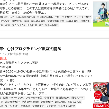
【服装】スーツ着用 勤務中の服装はスーツ着用です。 ビシッと決めて、
見本となる存在に！ この求人は職業紹介事業者による紹介求人です。
業者】 会社名：株式会社学研エ...
週1日からOK
1日4時間以内OK
土日祝のみOK
主婦・主夫歓迎
フリーター歓迎
日のみOK
学生歓迎
英語
未経験者歓迎
交通費全額支給
経験者歓迎
残業なし
歓迎
夕方
ブランクOK
長期歓迎
週2・3日からOK
6年生むけプログラミング教室の講師
フィング株式会社/新橋
0円以上
セス 新橋駅からアクセス可能
23区港区
 ★10:00～19:00の勤務 (休憩1時間) スマホの操作をご案内する、PR
お仕事の募集です★ 勤務時間、勤務日数も幅広くご用意しております♪
： 2日間...
＼子どもたちの「できた！」を応援★／ 小学生向けプログラミング教室
！ 小学1年生～6年生の子どもたちに、 世界的に超有名なゲームのよう
型の仮想空間を使いながら、 プロ...
迎
副業・WワークOK
フリーター歓迎
学歴不問
即日勤務OK
職場見学可
不問
未経験者歓迎
交通費全額支給
経験者歓迎
週払いOK
即日払いOK
あり
ブランクOK
育休あり
交通費支給
長期歓迎
フルタイム歓迎