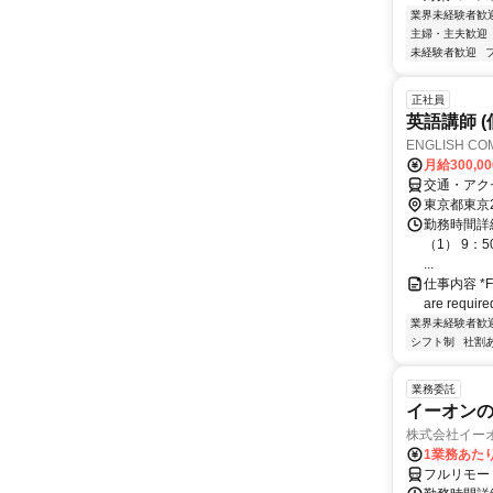
業界未経験者歓
主婦・主夫歓迎
未経験者歓迎
正社員
英語講師 
ENGLISH C
月給300,0
交通・アク
東京都東京
勤務時間詳細
（1） 9：5
...
仕事内容 *Fluen
are requ
業界未経験者歓
シフト制
社割
業務委託
イーオン
株式会社イー
1業務あたり
フルリモー