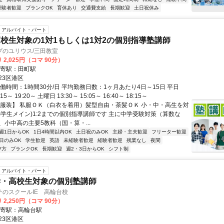
経験者歓迎
ブランクOK
育休あり
交通費支給
長期歓迎
土日祝休み
アルバイト・パート
校生対象の1対1もしくは1対2の個別指導塾講師
プのユリウス/三田教室
 2,025円（コマ 90分）
最寄駅：田町駅
23区港区
働時間：1時間30分/日 平均勤務日数：1ヶ月あたり4日～15日 平日
:15～ 19:20～ 土曜日 13:30～ 15:05～ 16:40～ 18:15～
【服装】 私服ＯＫ（白衣を着用）髪型自由・茶髪ＯＫ 小・中・高生を対
小学生メイン)1:2までの個別指導講師です 主に中学受験対策（算数な
、小中高の主要5教科（国・算・...
週1日からOK
1日4時間以内OK
土日祝のみOK
主婦・主夫歓迎
フリーター歓迎
日のみOK
学生歓迎
英語
未経験者歓迎
経験者歓迎
残業なし
夜間
夕方
ブランクOK
長期歓迎
週2・3日からOK
シフト制
アルバイト・パート
学・高校生対象の個別塾講師
チのスクールIE 高輪台校
 2,250円（コマ 90分）
最寄駅：高輪台駅
23区港区