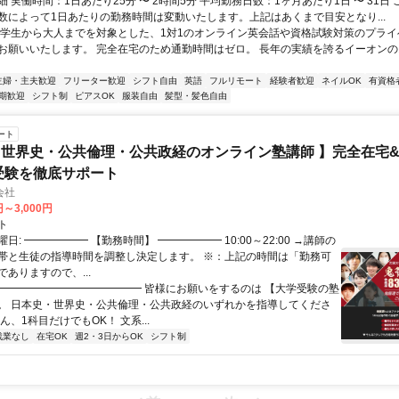
 実働時間：1日あたり25分 〜 2時間5分 平均勤務日数：1ヶ月あたり1日 〜 31日
数によって1日あたりの勤務時間は変動いたします。上記はあくまで目安となり...
中学生から大人までを対象とした、1対1のオンライン英会話や資格試験対策のプラ
お願いいたします。 完全在宅のため通勤時間はゼロ。 長年の実績を誇るイーオン
主婦・主夫歓迎
フリーター歓迎
シフト自由
英語
フルリモート
経験者歓迎
ネイルOK
有資格
期歓迎
シフト制
ピアスOK
服装自由
髪型・髪色自由
ート
世界史・公共倫理・公共政経のオンライン塾講師 】完全在宅&最高
受験を徹底サポート
会社
円～3,000円
ト
日: ━━━━━━ 【勤務時間】 ━━━━━━ 10:00～22:00 →講師の
帯と生徒の指導時間を調整し決定します。 ※：上記の時間は「勤務可
ありますので、...
 ━━━━━━━━━━━━━━ 皆様にお願いをするのは 【大学受験の塾
。 日本史・世界史・公共倫理・公共政経のいずれかを指導してくださ
ん、1科目だけでもOK！ 文系...
残業なし
在宅OK
週2・3日からOK
シフト制