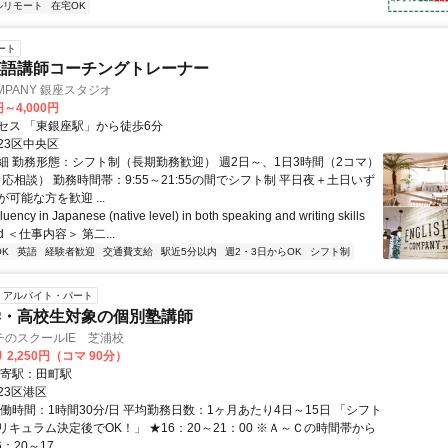
ルリモート
在宅OK
ート
英語講師コーチングトレーナー
OMPANY 銀座スタジオ
円～4,000円
セス 「東銀座駅」から徒歩6分
23区中央区
細 勤務形態：シフト制（長期勤務歓迎） 週2日～、1日3時間（2コマ）
応相談） 勤務時間帯：9:55～21:55の間でシフト制 平日夜＋土日いず
可能な方を歓迎 ...
cy in Japanese (native level) in both speaking and writing skills
ired ＜仕事内容＞ 第二...
K
英語
経験者歓迎
交通費支給
駅近5分以内
週2・3日からOK
シフト制
アルバイト・パート
学・高校生対象の個別塾講師
のスクールIE 芝浦校
 2,250円（コマ 90分）
最寄駅：田町駅
23区港区
働時間：1時間30分/日 平均勤務日数：1ヶ月あたり4日～15日 「シフト
キュラム決定後でOK！」 ★16：20～21：00 ※Ａ～Ｃの時間帯から
20～17...