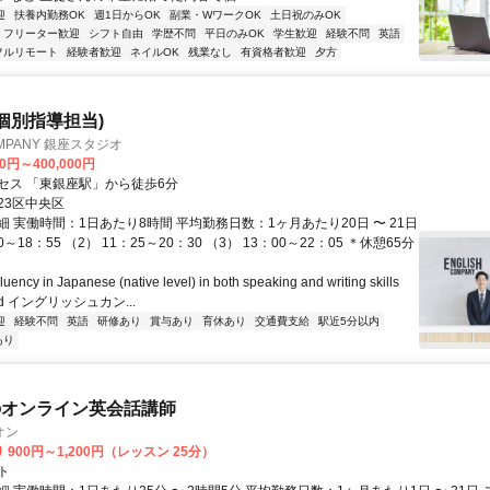
迎
扶養内勤務OK
週1日からOK
副業・WワークOK
土日祝のみOK
フリーター歓迎
シフト自由
学歴不問
平日のみOK
学生歓迎
経験不問
英語
フルリモート
経験者歓迎
ネイルOK
残業なし
有資格者歓迎
夕方
(個別指導担当)
OMPANY 銀座スタジオ
00円～400,000円
セス 「東銀座駅」から徒歩6分
23区中央区
 実働時間：1日あたり8時間 平均勤務日数：1ヶ月あたり20日 〜 21日
0～18：55 （2） 11：25～20：30 （3） 13：00～22：05 ＊休憩65分
cy in Japanese (native level) in both speaking and writing skills
ired イングリッシュカン...
迎
経験不問
英語
研修あり
賞与あり
育休あり
交通費支給
駅近5分以内
あり
のオンライン英会話講師
オン
 900円～1,200円（レッスン 25分）
ト