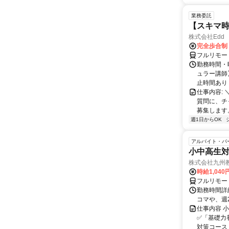
業務委託
【スキマ時
株式会社Edd
完全歩合制
フルリモー
勤務時間・
ュラー講師】
止時間あり 
仕事内容:
質問に、チ
募集します
週1日からOK
アルバイト・パ
小中高生
株式会社九州
時給1,040
フルリモー
勤務時間詳細
コマや、週
仕事内容 
✅「基礎力
対策コース