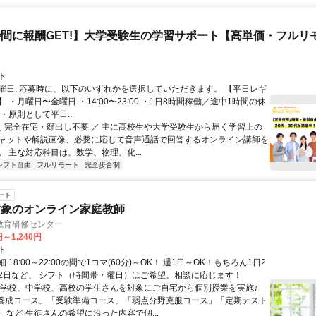
間に報酬GET!】大学受験生の学習サポート【高単価・フルリ
ト
曜日: 応募時に、以下のいずれかを選択していただきます。 【平日レギ
 ・月曜日〜金曜日 ・14:00〜23:00 ・1日8時間稼働／途中1時間の休
・原則として平日...
 ＼ 完全在宅・顔出し不要 ／ 主に高校生や大学受験生から届く学習上の
ャットや解説画像、必要に応じて音声通話で回答するオンライン講師を
。 主な対応科目は、数学、物理、化...
シフト自由
フルリモート
完全歩合制
ート
対象のオンライン家庭教師
教育研修センター
円～1,240円
ト
 18:00～22:00の間で1コマ(60分)～OK！ 週1日～OK！もちろん1日2
2日など、 シフト（時間帯・曜日）はご希望、相談に応じます！
小学校、中学校、高校の学生さんを対象にご自宅から個別授業を実施♪
養成コース」「受験準備コース」「弱点分野克服コース」「定期テスト
」など 生徒さんの希望に沿った内容で個...