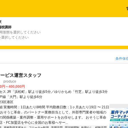
駅
備校講師
雇用形態を選択してください
を選択してください
条件保
サービス運営スタッフ
 produce
00円～400,000円
セス JR「浜松町」駅より徒歩5分／ゆりかもめ「竹芝」駅より徒歩3分
戸線「大門」駅より徒歩6分
23区港区
 実働時間：1日あたり8時間 平均勤務日数：1ヶ月あたり19日 〜 21日
「おそうじ革命」のパートナー業務担当として、外部専門業者や地域の
の関係構築・案件調整・運用サポートをお任せします。 おそうじ革命
店・FC加盟店を中心に全国のお客様へサー...
迎
資格取得支援あり
フリーター歓迎
学歴不問
固定時間制
転勤なし
経験不問