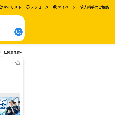
マイリスト
メッセージ
マイページ
求人掲載のご相談
存
関連度順