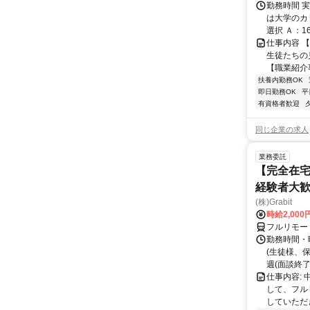
勤務時間 実
は大学のカリ
選択 Ａ：16：
仕事内容 
生徒たちの
【職業紹介事
扶養内勤務OK
即日勤務OK
平
有資格者歓迎
同じ企業の求人
業務委託
【完全在宅
経験者大
(株)Grabit
時給2,000
フルリモー
勤務時間・
(生徒様、
週(面談終了
仕事内容:
して、フル
していただ