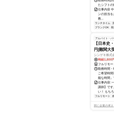
勤務時間詳細
たシフトの
仕事内容 
ンの担当を
教...
ランチタイム
ブランクOK
長
アルバイト・パ
【日本史・
円|難関大
シンゲキ株式
時給1,800
フルリモー
勤務時間・曜
ご希望時間
能な時間」で
仕事内容:
講師】です
い！ もちろ
フルリモート
同じ企業の求人