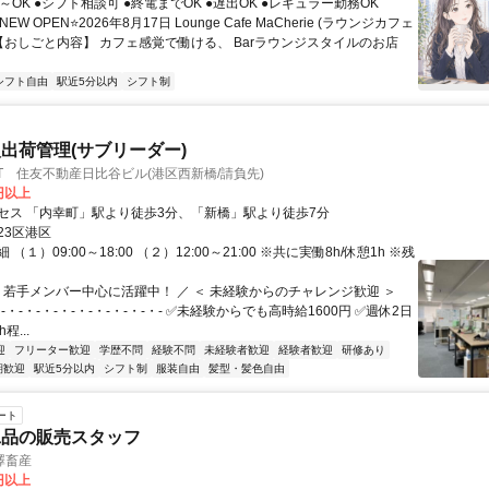
～OK ●シフト相談可 ●終電までOK ●遅出OK ●レギュラー勤務OK
NEW OPEN⭐2026年8月17日 Lounge Cafe MaCherie (ラウンジカフェ
 【おしごと内容】 カフェ感覚で働ける、 Barラウンジスタイルのお店
シフト自由
駅近5分以内
シフト制
出荷管理(サブリーダー)
T 住友不動産日比谷ビル(港区西新橋/請負先)
0円以上
セス 「内幸町」駅より徒歩3分、「新橋」駅より徒歩7分
23区港区
（１）09:00～18:00 （２）12:00～21:00 ※共に実働8h/休憩1h ※残
＼ 若手メンバー中心に活躍中！ ／ ＜ 未経験からのチャレンジ歓迎 ＞
・-・-・-・-・-・-・-・-・-・- ✅未経験からでも高時給1600円 ✅週休2日
程...
迎
フリーター歓迎
学歴不問
経験不問
未経験者歓迎
経験者歓迎
研修あり
期歓迎
駅近5分以内
シフト制
服装自由
髪型・髪色自由
ート
工品の販売スタッフ
澤畜産
0円以上