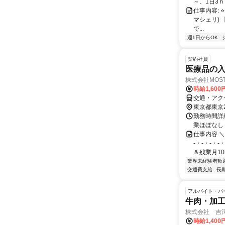
～、1日3ｈ
仕事内容: ⭐
マシェリ)
で...
週1日からOK
契約社員
医療品の入
株式会社MOS
時給1,60
交通・アク
東京都東京
勤務時間詳細 
業ほぼなし
仕事内容 
-・-・-・-
＆残業月10h
業界未経験者歓
交通費支給
長
アルバイト・パ
牛肉・加
株式会社 吉
時給1,40