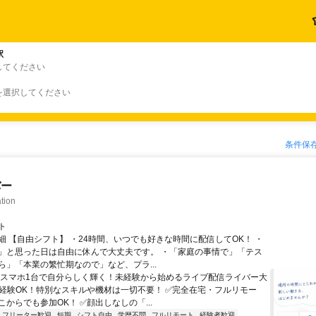
駅
してください
を選択してください
条件保
バー
tion
ト
細 【自由シフト】 ・24時間、いつでも好きな時間に配信してOK！ ・
」と思った日は自由に休んで大丈夫です。 ・「家庭の事情で」「テス
ら」「本業の繁忙期なので」など、プラ...
＼スマホ1台で自分らしく輝く！未経験から始めるライブ配信ライバー大
未経験OK！特別なスキルや機材は一切不要！ ✅完全在宅・フルリモー
からでも参加OK！ ✅顔出しなしの「...
フリーター歓迎
短期
シフト自由
学歴不問
フルリモート
経験者歓迎