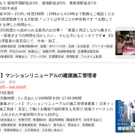
セス 築地市場駅徒歩3分、築地駅徒歩5分、東銀座駅徒歩7分
23区中央区
 9:00～15:00／休憩1時間 （10時からや14時まで勤務もご相談くださ
3日程度勤務できる方歓迎 ＊シフトは半月ごとの申告制です ＊出勤して
を押した時間から...
週3日程度から始められる販売のお仕事！ 「家庭と両立しながら働きた
前～昼過ぎまでの時間を活かしたい」 そんな方にもピッタリです★ 【仕
吉澤畜産の直営店にて、牛肉・加工...
未経験者歓迎
扶養内勤務OK
副業・WワークOK
主婦・主夫歓迎
フリーター歓迎
歴不問
平日のみOK
転勤なし
経験不問
未経験者歓迎
交通費全額支給
資格者歓迎
研修あり
ブランクOK
交通費支給
長期歓迎
フルタイム歓迎
業】マンションリニューアルの建築施工管理者
会社 本社
00円～500,000円
23区港区
労働時間：1ヶ月あたり160時間 8:00~17:00 8時間
【募集ポイント】 マンションリニューアルの施工管理者募集！ 日本トッ
施工実績！ 安定して働ける職場で福利厚生も充実◎ 現場ファーストの
 入社された中途採用の方から好評な...
取得支援あり
学歴不問
車通勤OK
固定時間制
職場見学可
住宅手当あり
経験者歓迎
有資格者歓迎
研修あり
賞与あり
育休あり
長期歓迎
り
長期休暇あり
土日祝休み
入社祝い金あり