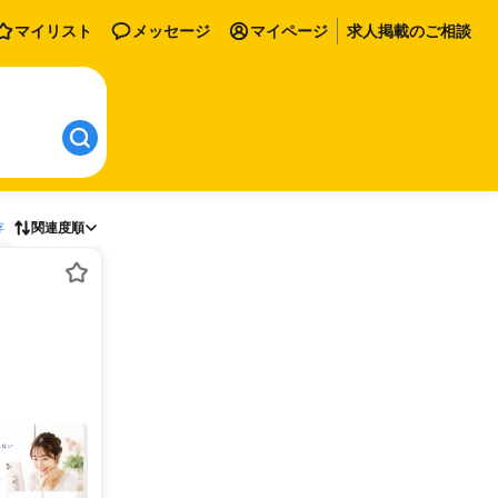
マイリスト
メッセージ
マイページ
求人掲載のご相談
存
関連度順