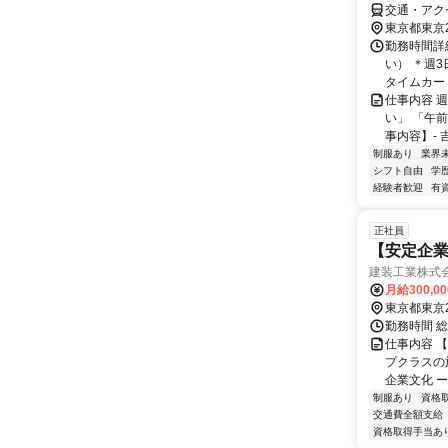
交通・アク
東京都東京
勤務時間詳細
い） ＊週
タイムカード
仕事内容 
い」 「午
事内容】- 
制服あり
業界
シフト自由
学
経験者歓迎
有
正社員
【安定企
建装工業株式
月給300,0
東京都東京
勤務時間 総
仕事内容 
プクラスの
企業文化 ー
制服あり
資格
交通費全額支給
資格取得手当あ