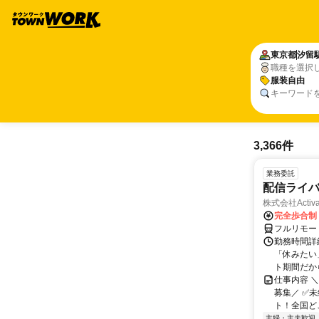
東京都
汐留
職種を選択
服装自由
キーワード
3,366件
業務委託
配信ライ
株式会社Activa
完全歩合制
フルリモー
勤務時間詳
「休みたい
ト期間だか
仕事内容 
募集／ ✅
ト！全国どこ
主婦・主夫歓迎