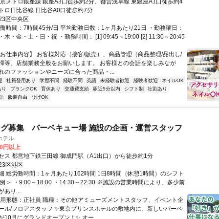
東京メトロ銀座線 銀座A3口徒歩約2分、都営浅草線 東銀座A1口徒歩約4
トロ日比谷線 日比谷A0口徒歩約7分
23区中央区
働時間：7時間45分/日 平均勤務日数：1ヶ月あたり21日 ・勤務曜日：
・金・土・日・祝 ・勤務時間： [1] 09:45～19:00 [2] 11:30～20:45
【お仕事内容】 お客様対応（接客/販売）、商品管理（商品整理/品出し/
掃等、店舗業務全般をお願いします。 お客様との会話を楽しみなが
れのファッションやニーズに合った商品・...
迎
社員登用あり
学歴不問
経験不問
英語
未経験者歓迎
経験者歓迎
ネイルOK
あり
ブランクOK
育休あり
交通費支給
駅近5分以内
シフト制
社割あり
語
服装自由
ひげOK
グ募集 バーベキュー場 施設の企画・運営スタッフ
ホテル
00円以上
セス 都営地下鉄三田線 御成門駅（A1出口）から徒歩約1分
23区港区
細 総労働時間：1ヶ月あたり162時間 1日8時間（休憩1時間）のシフト
＞ ・9:00～18:00 ・14:30～22:30 ※施設の営業時間により、多少前
あり...
雇用形態：正社員 職種：その他アミューズメントスタッフ、イベント企
ール/フロアスタッフ ✨東京プリンスホテルの敷地内に、新しいバーベ
10月にグランドオープン！✨ オー...