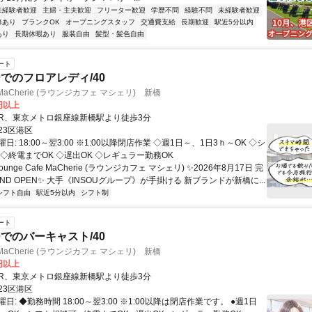
未経験者歓迎
主婦・主夫歓迎
フリーター歓迎
学歴不問
経験不問
未経験者歓迎
修あり
ブランクOK
オープニングスタッフ
交通費支給
長期歓迎
駅近5分以内
あり
長期休暇あり
服装自由
髪型・髪色自由
ート
でのフロアレディ/40
fe MaCherie (ラウンジカフェ マシェリ) 新橋
0円以上
クセス: JR、東京メトロ銀座線新橋駅より徒歩3分
23区港区
日: 18:00～翌3:00 ※1:00以降閉店作業 ◇週1日～、1日3ｈ～OK ◇シ
◇終電までOK ◇遅出OK ◇レギュラー勤務OK
ounge Cafe MaCherie (ラウンジカフェ マシェリ) ✨2026年8月17日 完
ND OPEN✨ 大手《INSOUグループ》が手掛ける 新ブランドが新橋に...
シフト自由
駅近5分以内
シフト制
ート
でのバーキャスト/40
fe MaCherie (ラウンジカフェ マシェリ) 新橋
0円以上
クセス: JR、東京メトロ銀座線新橋駅より徒歩3分
23区港区
日: ◆勤務時間 18:00～翌3:00 ※1:00以降は閉店作業です。 ●週1日