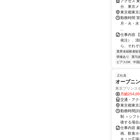
アクセス 
分、東京メ
東京都東京
勤務時間 実
月・火・水・木
...
仕事内容 
発注）、清
ら、それぞ
業界未経験者歓
研修あり
賞与
ピアスOK
中国
正社員
オープニン
東京プリンス
月給254,0
交通・アク
東京都東京
勤務時間詳
制 ＜シフト例
後する場合が
仕事内容 
画、飲食ホ
キュー広場が