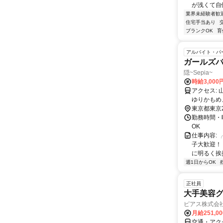
が浅くて自
業界未経験者歓
住宅手当あり
ブランクOK
育
アルバイト・パ
ガールズ
隠~Sepia~
時給3,000
アクセス: 山手線、京浜東北線 新橋駅：徒歩5分 都営三田線 内幸町駅：徒歩6分
ゆりかもめ
ズ駅：徒歩
東京都東京
勤務時間・曜
OK
仕事内容: 
子大歓迎！ 
に明るく挨拶！
週1日からOK
正社員
大手美容グ
ピアス株式会社 
月給251,0
交通・アク