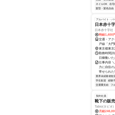
ネイルOK
在宅
髪型・髪色自由
アルバイト・パ
日本赤十
日本赤十字社
時給1,40
交通・アク
戸線「大門
り徒歩約7
東京都東京
勤務時間詳細
日稼働いた
仕事内容 
力に自信の
寄せられた寄
業界未経験者歓
学生歓迎
経験
交通費支給
フ
契約社員
靴下の販
Tabio(タビオ) 
月給246,0