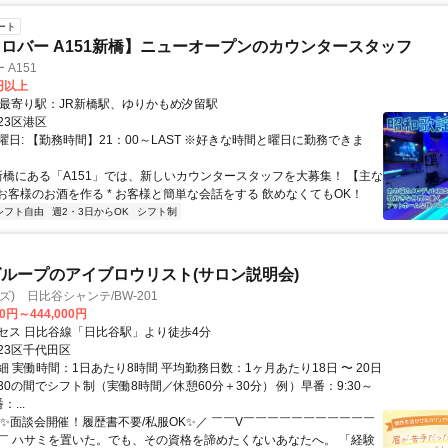
ート
ロバー A151新橋】ニューオープンのカウンタースタッフ
A151
0円以上
クセス: * 最寄り駅：JR新橋駅、ゆりかもめ汐留駅
23区港区
日: 【勤務時間】21：00～LAST ※好きな時間と曜日に勤務できま
 新橋にある「A151」では、新しいカウンタースタッフを大募集！ 【主な
 お客様のお酒を作る * お客様と簡単な会話をする 飲めなくてもOK！
シフト自由
週2・3日からOK
シフト制
ループのアイブロウリスト(サロン説明会)
ーズ) 日比谷シャンテ/BW-201
00円～444,000円
セス 日比谷線「日比谷駅」より徒歩4分
23区千代田区
 実働時間：1日あたり8時間 平均勤務日数：1ヶ月あたり18日 〜 20日
21:30の間でシフト制（実働8時間／休憩60分＋30分） 例）早番：9:30～
：...
＼✨面談会開催！履歴書不要/私服OK✨／ ￣￣V￣￣￣￣￣￣￣￣￣￣￣
￣ ハサミを置いた。でも、その資格を諦めたくないあなたへ。 「経験