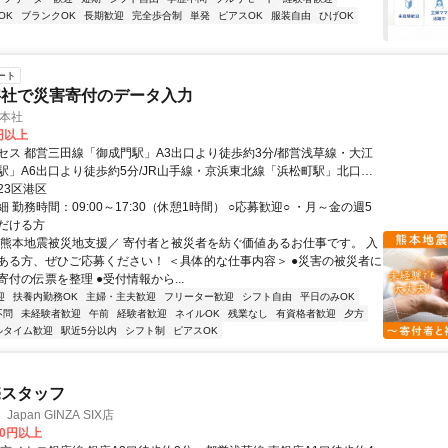
OK
ブランクOK
長期歓迎
完全歩合制
単発
ピアスOK
服装自由
ひげOK
ート
字社で災害寄付のデータ入力
 本社
0円以上
セス 都営三田線「御成門駅」A3出口より徒歩約3分/都営浅草線・大江
駅」A6出口より徒歩約5分/JR山手線・京浜東北線「浜松町駅」北口よ
分
23区港区
 勤務時間：09:00～17:30（休憩1時間） ○応募歓迎○ ・月～金の週5
だける方
＼熊本地震被災地支援／ 寄付者と被災者を紡ぐ価値あるお仕事です。 入
ある方、ぜひご応募ください！ ＜具体的な仕事内容＞ ●災害の被災者に
付の伝票を整理 ●受付情報から...
迎
扶養内勤務OK
主婦・主夫歓迎
フリーター歓迎
シフト自由
平日のみOK
不問
未経験者歓迎
午前
経験者歓迎
ネイルOK
残業なし
有資格者歓迎
夕方
ルタイム歓迎
駅近5分以内
シフト制
ピアスOK
売スタッフ
Japan GINZA SIX店
00円以上