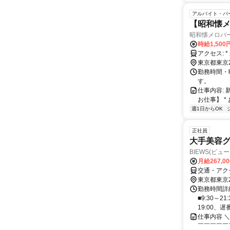
アルバイト・パ
【昭和懐メ
昭和懐メロバー 
時給1,50
ア
東京都東京
勤務時間・曜
す。
仕事内容:
お仕事】 *
週1日からOK
正社員
大手美容グ
BIEWS(ビュ
月給267,0
交通・アク
東京都東京
勤務時間詳細
■9:30～
19:00、遅番
仕事内容 
￣￣￣￣￣