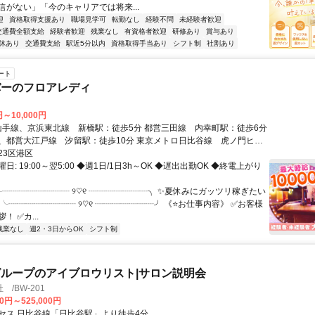
信がない」「今のキャリアでは将来...
迎
資格取得支援あり
職場見学可
転勤なし
経験不問
未経験者歓迎
交通費全額支給
経験者歓迎
残業なし
有資格者歓迎
研修あり
賞与あり
休あり
交通費支給
駅近5分以内
資格取得手当あり
シフト制
社割あり
ート
バーのフロアレディ
円～10,000円
、都営大江戸線 汐留駅：徒歩10分 東京メトロ日比谷線 虎ノ門ヒル
11分 東京メトロ銀座線 虎ノ門駅：徒歩11分
23区港区
日: 19:00～翌5:00 ◆週1日/1日3h～OK ◆遅出出勤OK ◆終電上がり
╭┈┈┈┈┈┈┈┈ ୨♡୧ ┈┈┈┈┈┈┈╮ ✨️夏休みにガッツリ稼ぎたい
╰┈┈┈┈┈┈┈┈ ୨♡୧ ┈┈┈┈┈┈┈╯ 《⭐️お仕事内容》 ✅️お客様
 ✅️カ...
残業なし
週2・3日からOK
シフト制
ループのアイブロウリスト|サロン説明会
/BW-201
00円～525,000円
セス 日比谷線「日比谷駅」より徒歩4分