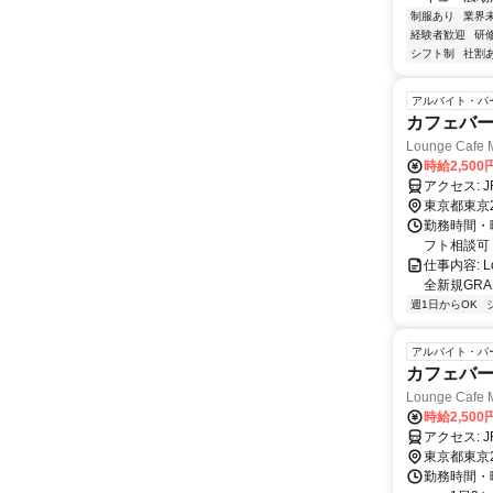
制服あり
業界
経験者歓迎
研
シフト制
社割
アルバイト・パ
カフェバー
Lounge Ca
時給2,50
ア
東京都東京
勤務時間・曜
フト相談可 
仕事内容: L
全新規GRA
週1日からOK
アルバイト・パ
カフェバー
Lounge Ca
時給2,50
ア
東京都東京
勤務時間・曜