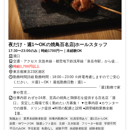
夜だけ・週1〜OKの焼鳥百名店|ホールスタッフ
17:30〜23:00のみ｜時給1700円〜｜未経験OK
瀧口
交通・アクセス 京急本線・都営地下鉄浅草線「泉岳寺駅」から徒歩1
分、JR山手線・JR京浜東北線「高輪ゲートウェイ駅」から徒歩2分
時給1,700円以上
東京都東京23区港区
勤務時間詳細 勤務時間：18:00～23:00 ※終電考慮しますのでご安心
ください。 ※週1～OK！ 最低勤務日数：週1～
―――――――――――――――――――――――― 「週1勤務で家
事や育児...
仕事内容 わずか24席、至高の焼鳥と鶏懐石を提供する百名店「瀧
口」 安定した職場で長く勤めたい方募集！ ▼仕事内容 ●カウンター
での接客、ドリンク提供 ●料理の配膳と説明 ●調理補助業務全般
【瀧...
制服あり
業界未経験者歓迎
扶養内勤務OK
社員登用あり
週1日からOK
副業・WワークOK
隔週シフト提出
主婦・主夫歓迎
フリーター歓迎
学歴不問
平日のみOK
学生歓迎
転勤なし
経験不問
未経験者歓迎
経験者歓迎