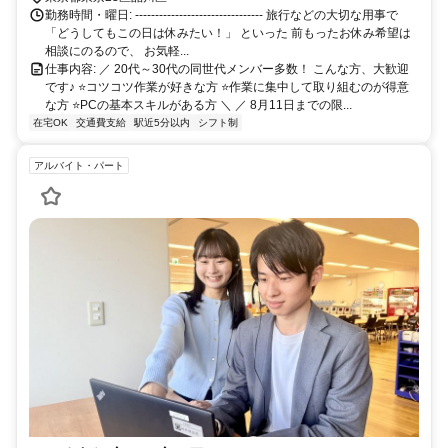
勤務時間・曜日: -------------------------------- 旅行などの大切な用事で
「どうしてもこの日は休みたい！」 といった 前もったお休み希望は
相談にのるので、 お気軽...
仕事内容: ／ 20代～30代の同世代メンバー多数！ こんな方、大歓迎
です♪ ⭐コツコツ作業が好きな方 ⭐作業に集中して取り組むのが得意
な方 ⭐PCの基本スキルがある方 ＼ ／ 8月11日までの限...
在宅OK
交通費支給
駅近5分以内
シフト制
アルバイト・パート