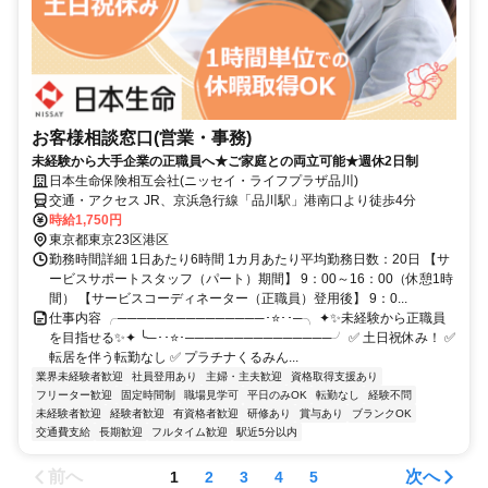
お客様相談窓口(営業・事務)
未経験から大手企業の正職員へ★ご家庭との両立可能★週休2日制
日本生命保険相互会社(ニッセイ・ライフプラザ品川)
交通・アクセス JR、京浜急行線「品川駅」港南口より徒歩4分
時給1,750円
東京都東京23区港区
勤務時間詳細 1日あたり6時間 1カ月あたり平均勤務日数：20日 【サ
ービスサポートスタッフ（パート）期間】 9：00～16：00（休憩1時
間） 【サービスコーディネーター（正職員）登用後】 9：0...
仕事内容 ╭───────────────･⭐･･─╮ ✦✨未経験から正職員
を目指せる✨✦ ╰─･･⭐･───────────────╯ ✅ 土日祝休み！ ✅
転居を伴う転勤なし ✅ プラチナくるみん...
業界未経験者歓迎
社員登用あり
主婦・主夫歓迎
資格取得支援あり
フリーター歓迎
固定時間制
職場見学可
平日のみOK
転勤なし
経験不問
未経験者歓迎
経験者歓迎
有資格者歓迎
研修あり
賞与あり
ブランクOK
交通費支給
長期歓迎
フルタイム歓迎
駅近5分以内
前へ
次へ
1
2
3
4
5