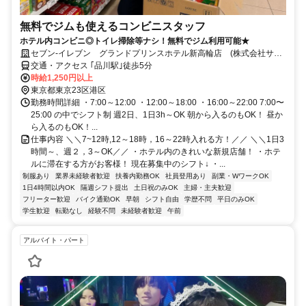
無料でジムも使えるコンビニスタッフ
ホテル内コンビニ◎トイレ掃除等ナシ！無料でジム利用可能★
セブン-イレブン グランドプリンスホテル新高輪店 (株式会社サワ
モト)
交通・アクセス ｢品川駅｣徒歩5分
時給1,250円以上
東京都東京23区港区
勤務時間詳細 ・7:00～12:00 ・12:00～18:00 ・16:00～22:00 7:00〜
25:00 の中でシフト制 週2日、1日3h～OK 朝から入るのもOK！ 昼か
ら入るのもOK！...
仕事内容 ＼＼7~12時,12～18時，16～22時入れる方！／／ ＼＼1日3
時間～、週２，3～OK／／ ・ホテル内のきれいな新規店舗！ ・ホテ
ルに滞在する方がお客様！ 現在募集中のシフト↓ ・...
制服あり
業界未経験者歓迎
扶養内勤務OK
社員登用あり
副業・WワークOK
1日4時間以内OK
隔週シフト提出
土日祝のみOK
主婦・主夫歓迎
フリーター歓迎
バイク通勤OK
早朝
シフト自由
学歴不問
平日のみOK
学生歓迎
転勤なし
経験不問
未経験者歓迎
午前
アルバイト・パート