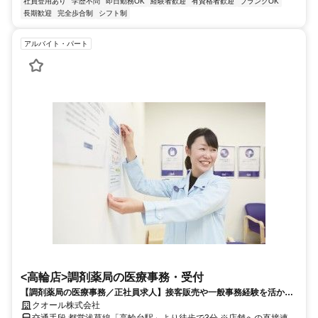
社員登用あり
学歴不問
即日勤務OK
経験者歓迎
有資格者歓迎
ブランクOK
長期歓迎
完全歩合制
シフト制
アルバイト・パート
<高輪店>調剤薬局の医療事務・受付
【調剤薬局の医療事務／正社員求人】接客販売や一般事務経験を活かせ
る★人の役に立つ薬局でのお仕事★福利厚生・研修制度充実！
クオール株式会社
交通手段 都営浅草線「高輪台駅」より徒歩で3分 ※店舗への直接連絡