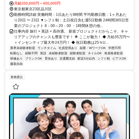
月給350,000円～400,000円
東京都東京23区品川区
勤務時間詳細 実働時間：1日あたり8時間 平均勤務日数：1ヶ月あた
り20日 〜 23日 ▼シフト制：土日祝日含む週5日勤務 24時間365日営
業のプロジェクト 8：00～20：00 ・1時間休憩の他...
仕事内容 旅行 × 英語 × 高待遇。 新規プロジェクトだからこそ、キャ
リアアップのチャンスも豊富です！ 🌟 ここが魅力！ ◆ 月給35万円〜
＋インセンティブ最大年24万円！ ◆ 祝日勤務は25％U...
業界未経験者歓迎
ランチタイム
社員登用あり
副業・WワークOK
学歴不問
転勤なし
経験不問
英語
未経験者歓迎
経験者歓迎
ネイルOK
有資格者歓迎
研修あり
ブランクOK
育休あり
交通費支給
駅近5分以内
シフト制
ピアスOK
服装自由
業務委託