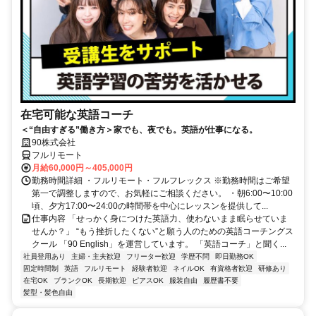
在宅可能な英語コーチ
＜“自由すぎる”働き方＞家でも、夜でも。英語が仕事になる。
90株式会社
フルリモート
月給60,000円～405,000円
勤務時間詳細 ・フルリモート・フルフレックス ※勤務時間はご希望
第一で調整しますので、お気軽にご相談ください。 ・朝6:00〜10:00
頃、夕方17:00〜24:00の時間帯を中心にレッスンを提供して...
仕事内容 「せっかく身につけた英語力、使わないまま眠らせていま
せんか？」 “もう挫折したくない”と願う人のための英語コーチングス
クール 「90 English」を運営しています。 「英語コーチ」と聞く...
社員登用あり
主婦・主夫歓迎
フリーター歓迎
学歴不問
即日勤務OK
固定時間制
英語
フルリモート
経験者歓迎
ネイルOK
有資格者歓迎
研修あり
在宅OK
ブランクOK
長期歓迎
ピアスOK
服装自由
履歴書不要
髪型・髪色自由