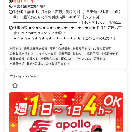
時給1,300円
東京都東京23区港区
勤務時間詳細 1カ月単位の変形労働時間制 （1日実働約8時間～16時
間） 1週間あたりの平均労働時間：40時間 【シフト例】
―――――――――――――――――― ・9:40～翌10:00 （実働1...
仕事内容 ★☆★☆★☆★☆★☆★☆★☆★☆★☆★ 月収24万円も可
能！ 50〜60代のスタッフ活躍中
★☆★☆★☆★☆★☆★☆★☆★☆★☆★ 【この仕事の魅力！】
―――――――――――――...
制服あり
業界未経験者歓迎
変形労働時間制
社員登用あり
60代も応募可
資格取得支援あり
フリーター歓迎
学歴不問
転勤なし
経験不問
未経験者歓迎
経験者歓迎
残業なし
食費補助あり
研修あり
ブランクOK
育休あり
交通費支給
駅近5分以内
資格取得手当あり
アルバイト・パート