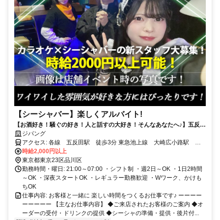
【シーシャバー】楽しくアルバイト!
【お酒好き！騒ぐの好き！人と話すの大好き！そんなあなたへ♪】五反田
の人気シーシャバーで楽しくバイトしませんか？ 週2日～OK！深夜帯に
ジパング
入れる方は大歓迎★ にぎやかな空間でみんなで楽しめるお店！
アクセス: 各線 五反田駅 徒歩3分 東急池上線 大崎広小路駅 徒
歩3分 山手線 五反田・大崎・品川・高輪ゲートウェイ・田町・浜松
時給2,000円以上
町・新橋・有楽町・東京・神田・秋葉原・御徒町・上野・鶯谷・日暮
東京都東京23区品川区
里・目黒・恵比寿・渋谷・原宿・代々木・新宿・新大久保・高田馬
勤務時間・曜日: 21:00～07:00 ・シフト制 ・週2日～OK ・1日2時間
場・目白・池袋・大塚・巣鴨 東急池上線 五反田・大崎広小路・戸越
～OK ・深夜スタートOK ・レギュラー勤務歓迎 ・Wワーク、かけも
銀座・荏原中延・旗の台・長原・洗足池・石川台・雪が谷大塚・御嶽
ちOK
山・久が原・千鳥町・池上・蓮沼・蒲田 都営浅草線 西馬込・馬込・
仕事内容: お客様と一緒に 楽しい時間をつくるお仕事です♪ ーーーー
中延・戸越・五反田・高輪台・泉岳寺・三田・大門・新橋・東銀座・
ーーーーー 【主なお仕事内容】 ◆ご来店されたお客様のご案内 ◆オ
宝町・日本橋・人形町・東日本橋・浅草橋・蔵前・浅草・本所吾妻
ーダーの受付・ドリンクの提供 ◆シーシャの準備・提供・後片付...