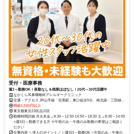
受付・医療事務
週3～勤務OK！夜勤なし＆残業ほぼなし！20代～30代活躍中
ながくら耳鼻咽喉科アレルギークリニック
交通・アクセス JR山手線「目黒駅」東口徒歩5分、南北線・三田線
「白金台駅」徒歩10分
時給1,500円以上
東京都東京23区品川区
勤務時間詳細 月火木金→8:30～12:50 14:50～18:30 土→8:30～14:00
⭐週3日～勤務できる方 ※午前のみ・午後のみ勤務の希望はご相談く
ださい
仕事内容 ＼求人のポイント／ ✨週3日～勤務OK ✨午前のみ・午後の