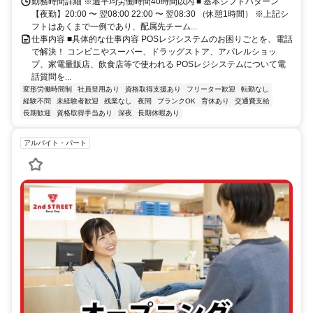
勤務時間詳細 ※週平均労働時間40時間以内 ■ 基本シフトパターン
【夜勤】20:00 〜 翌08:00 22:00 〜 翌08:30 （休憩1時間） ※上記シ
フトはあくまで一例であり、配属先チーム...
仕事内容 ■具体的な仕事内容 POSレジシステムのお困りごとを、電話
で解決！ コンビニやスーパー、ドラッグストア、アパレルショッ
プ、家電量販店、飲食店等で使われる POSレジシステムについて電
話質問を...
変形労働時間制
社員登用あり
資格取得支援あり
フリーター歓迎
転勤なし
経験不問
未経験者歓迎
残業なし
夜間
ブランクOK
育休あり
交通費支給
長期歓迎
資格取得手当あり
深夜
長期休暇あり
アルバイト・パート