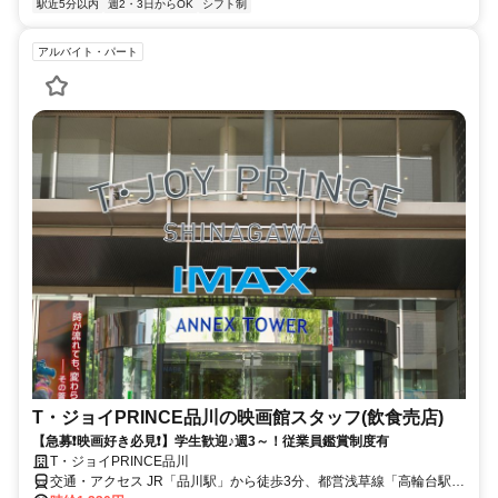
橋・押上
駅近5分以内
週2・3日からOK
シフト制
アルバイト・パート
T・ジョイPRINCE品川の映画館スタッフ(飲食売店)
【急募❗映画好き必見❗】学生歓迎♪週3～！従業員鑑賞制度有
T・ジョイPRINCE品川
交通・アクセス JR「品川駅」から徒歩3分、都営浅草線「高輪台駅」