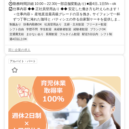
勤務時間詳細 10:00～22:30(一部店舗変動あり) ■週4日､1日5h～ok
仕事内容 ◆◆ 正社員登用あり ◆◆ 安定した働き方も叶えられます！
＜仕事内容＞ 産地直送最高級グレードの豆を挽き､ サイフォンで一杯
ずつ丁寧に淹れた珈琲と パティシエの作る自家製ケーキを提供しま...
制服あり
扶養内勤務OK
社員登用あり
主婦・主夫歓迎
フリーター歓迎
シフト自由
学歴不問
学生歓迎
未経験者歓迎
経験者歓迎
ブランクOK
交通費支給
まかないあり
長期歓迎
フルタイム歓迎
駅近5分以内
シフト制
週4日以上OK
同じ企業の求人
アルバイト・パート