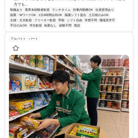
方でも...
制服あり
業界未経験者歓迎
ランチタイム
扶養内勤務OK
社員登用あり
副業・WワークOK
1日4時間以内OK
隔週シフト提出
土日祝のみOK
主婦・主夫歓迎
フリーター歓迎
早朝
シフト自由
学歴不問
職場見学可
平日のみOK
学生歓迎
転勤なし
経験不問
英語
アルバイト・パート