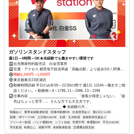
ガソリンスタンドスタッフ
週1日～4時間～OK★未経験でも働きやすい環境です
出光興産特約販売店 白金営業所
交通・アクセス 都営地下鉄浅草線「高輪台駅」より徒歩3分 / JR東日
本山手線、東急電鉄、都営浅草線「五反田駅」より徒歩11分
時給1,300円～1,500円
東京都東京23区港区
勤務時間詳細 平日のみ/8:00～22:00の間で 週1日･1日4h～働き方ご相
談ください｡ ＜勤務例＞8～17時､11～20時､13～22時
仕事内容 _______________________ 「接客が得意じゃない」 「販
売はちょっと苦手…」 そんな方でも大丈夫です。
_______________________ ◆ 未経験の方...
制服あり
業界未経験者歓迎
扶養内勤務OK
社員登用あり
週1日からOK
副業・WワークOK
土日祝のみOK
主婦・主夫歓迎
資格取得支援あり
フリーター歓迎
バイク通勤OK
シフト自由
学歴不問
車通勤OK
平日のみOK
学生歓迎
転勤なし
経験不問
未経験者歓迎
交通費全額支給