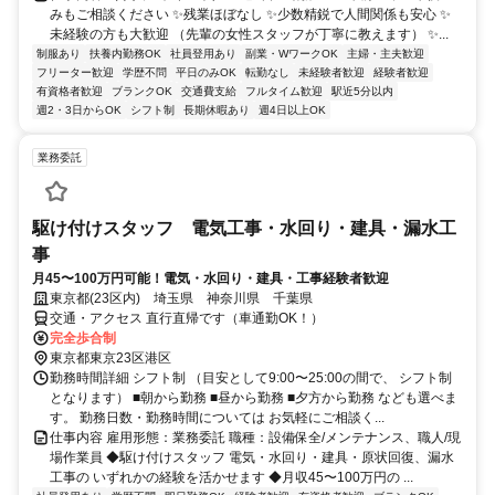
みもご相談ください ✨残業ほぼなし ✨少数精鋭で人間関係も安心 ✨
未経験の方も大歓迎 （先輩の女性スタッフが丁寧に教えます） ✨...
制服あり
扶養内勤務OK
社員登用あり
副業・WワークOK
主婦・主夫歓迎
フリーター歓迎
学歴不問
平日のみOK
転勤なし
未経験者歓迎
経験者歓迎
有資格者歓迎
ブランクOK
交通費支給
フルタイム歓迎
駅近5分以内
週2・3日からOK
シフト制
長期休暇あり
週4日以上OK
業務委託
駆け付けスタッフ 電気工事・水回り・建具・漏水工
事
月45〜100万円可能！電気・水回り・建具・工事経験者歓迎
東京都(23区内) 埼玉県 神奈川県 千葉県
交通・アクセス 直行直帰です（車通勤OK！）
完全歩合制
東京都東京23区港区
勤務時間詳細 シフト制 （目安として9:00〜25:00の間で、 シフト制
となります） ■朝から勤務 ■昼から勤務 ■夕方から勤務 なども選べま
す。 勤務日数・勤務時間については お気軽にご相談く...
仕事内容 雇用形態：業務委託 職種：設備保全/メンテナンス、職人/現
場作業員 ◆駆け付けスタッフ 電気・水回り・建具・原状回復、漏水
工事の いずれかの経験を活かせます ◆月収45〜100万円の ...