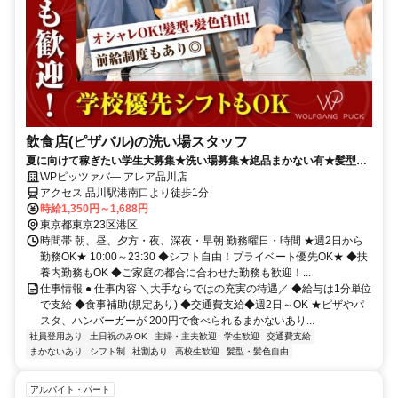
飲食店(ピザバル)の洗い場スタッフ
夏に向けて稼ぎたい学生大募集★洗い場募集★絶品まかない有★髪型・
髪色自由★履歴書不要
WPピッツァバ― アレア品川店
アクセス 品川駅港南口より徒歩1分
時給1,350円～1,688円
東京都東京23区港区
時間帯 朝、昼、夕方・夜、深夜・早朝 勤務曜日・時間 ★週2日から
勤務OK★ 10:00～23:30 ◆シフト自由！プライベート優先OK★ ◆扶
養内勤務もOK ◆ご家庭の都合に合わせた勤務も歓迎！...
仕事情報 ● 仕事内容 ＼大手ならではの充実の待遇／ ◆給与は1分単位
で支給 ◆食事補助(規定あり) ◆交通費支給◆週2日～OK ★ピザやパ
スタ、ハンバーガーが 200円で食べられるまかないあり...
社員登用あり
土日祝のみOK
主婦・主夫歓迎
学生歓迎
交通費支給
まかないあり
シフト制
社割あり
高校生歓迎
髪型・髪色自由
アルバイト・パート