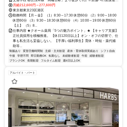
はご遠慮ください
月給212,600円～277,600円
東京都東京23区港区
勤務時間 【月～金】 （1）8:30～17:30 休憩60分 （2）9:00～18:00
休憩60分 （3）9:30～18:30 休憩60分 （4）10:00～19:00 休憩60分
【土】 （5）8...
仕事内容 ★クオール薬局「5つの魅力ポイント」★ 【キャリア支援】
正社員採用を積極推進。 【休日120日以上】オン・オフの切替で、仕
事も私生活も妥協しない。 【手厚い福利厚生】育休・時短・薬代補
助等...
制服あり
変形労働時間制
主婦・主夫歓迎
産休・育休取得実績あり
シフト自由
午後
学歴不問
即日勤務OK
転勤なし
未経験者歓迎
午前
経験者歓迎
ブランクOK
長期歓迎
フルタイム歓迎
週4日以上OK
アルバイト・パート