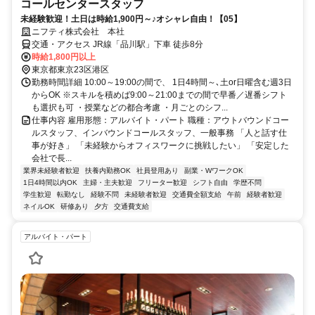
コールセンタースタッフ
未経験歓迎！土日は時給1,900円～♪オシャレ自由！【05】
ニフティ株式会社 本社
交通・アクセス JR線「品川駅」下車 徒歩8分
時給1,800円以上
東京都東京23区港区
勤務時間詳細 10:00～19:00の間で、 1日4時間～､土or日曜含む週3日
からOK ※スキルを積めば9:00～21:00までの間で早番／遅番シフト
も選択も可 ・授業などの都合考慮 ・月ごとのシフ...
仕事内容 雇用形態：アルバイト・パート 職種：アウトバウンドコー
ルスタッフ、インバウンドコールスタッフ、一般事務 「人と話す仕
事が好き」 「未経験からオフィスワークに挑戦したい」 「安定した
会社で長...
業界未経験者歓迎
扶養内勤務OK
社員登用あり
副業・WワークOK
1日4時間以内OK
主婦・主夫歓迎
フリーター歓迎
シフト自由
学歴不問
学生歓迎
転勤なし
経験不問
未経験者歓迎
交通費全額支給
午前
経験者歓迎
ネイルOK
研修あり
夕方
交通費支給
アルバイト・パート