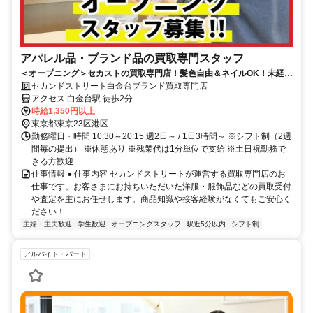
アパレル品・ブランド品の買取専門スタッフ
＜オープニング＞セカストの買取専門店！髪色自由＆ネイルOK！未経験
歓迎！
セカンドストリート白金台ブランド買取専門店
アクセス 白金台駅 徒歩2分
時給1,350円以上
東京都東京23区港区
勤務曜日・時間 10:30～20:15 週2日～ / 1日3時間～ ※シフト制（2週
間毎の提出） ※休憩あり ※残業代は1分単位で支給 ※土日祝勤務で
きる方歓迎
仕事情報 ● 仕事内容 セカンドストリートが運営する買取専門店のお
仕事です。お客さまにお持ちいただいた洋服・服飾品などの買取受付
や査定を主にお任せします。商品知識や接客経験がなくてもご安心く
ださい！...
主婦・主夫歓迎
学生歓迎
オープニングスタッフ
駅近5分以内
シフト制
アルバイト・パート