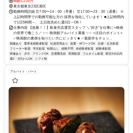
から徒歩12分、JR「高輪ゲートウェイ駅」から徒歩16分、「品川駅
時給1,230円
高輪口」バス停から徒歩4分
東京都東京23区港区
勤務時間詳細 ⏰7:00〜14：00（早番） ⏰17:00〜23：30（遅番） ※
上記時間帯での勤務可能な方の 採用を強化しています！ ■上記時間内
で1日5時間～、 土日祝含めた週3日～OK！
仕事内容 【急募！！】飲食売店運営スタッフ ＼“好き”を仕事に⭐映画
の世界で働こう／ ✨✨ 映画館アルバイト募集 ✨✨ ⭐注目のポイント⭐
✅映画館の裏側を知りたい方にピッタリ★ ✅最新作をチェッ...
制服あり
業界未経験者歓迎
社員登用あり
副業・WワークOK
主婦・主夫歓迎
フリーター歓迎
学生歓迎
転勤なし
経験不問
未経験者歓迎
経験者歓迎
研修あり
夕方
ブランクOK
交通費支給
長期歓迎
フルタイム歓迎
駅近5分以内
週2・3日からOK
シフト制
アルバイト・パート