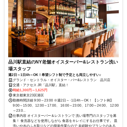
品川駅直結のNY老舗オイスターバー&レストラン洗い
場スタッフ
週2日～1日4h～OK！希望シフト制で予定とも両立しやすい♪
グランド・セントラル・オイスター・バー&レストラン 品川店
交通・アクセス JR「品川駅」直結！
時給1,300円～1,625円
東京都東京23区港区
勤務時間詳細 9:00～23:00 ※週2日～･1日4h～OK！ 【シフト例】
9:00～15:00、12:00～17:00、 16:00～23:00、17:00～24:00、 12:00
～23:0...
仕事内容 オイスターバー＆レストランで 洗い場専門のスタッフを募
集！ 食洗器などを使用しながら 食器をキレイにするお仕事です。 皿
洗いや水のふき取りなどの簡単作業なので 未経験やブランクのある