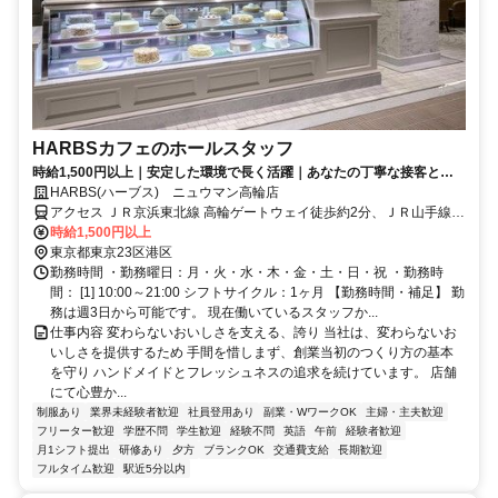
HARBSカフェのホールスタッフ
時給1,500円以上｜安定した環境で長く活躍｜あなたの丁寧な接客と笑
顔で、心地よい空間へ。
HARBS(ハーブス) ニュウマン高輪店
アクセス ＪＲ京浜東北線 高輪ゲートウェイ徒歩約2分、ＪＲ山手線
高輪ゲートウェイ徒歩約2分、京急本線 泉岳寺A2口徒歩約6分 品川
時給1,500円以上
区・港区・中央区・渋谷区・千代田区など幅広いエリアからのスタッ
東京都東京23区港区
フも多数活躍中です。
勤務時間 ・勤務曜日：月・火・水・木・金・土・日・祝 ・勤務時
間： [1] 10:00～21:00 シフトサイクル：1ヶ月 【勤務時間・補足】 勤
務は週3日から可能です。 現在働いているスタッフか...
仕事内容 変わらないおいしさを支える、誇り 当社は、変わらないお
いしさを提供するため 手間を惜しまず、創業当初のつくり方の基本
を守り ハンドメイドとフレッシュネスの追求を続けています。 店舗
にて心豊か...
制服あり
業界未経験者歓迎
社員登用あり
副業・WワークOK
主婦・主夫歓迎
フリーター歓迎
学歴不問
学生歓迎
経験不問
英語
午前
経験者歓迎
月1シフト提出
研修あり
夕方
ブランクOK
交通費支給
長期歓迎
フルタイム歓迎
駅近5分以内