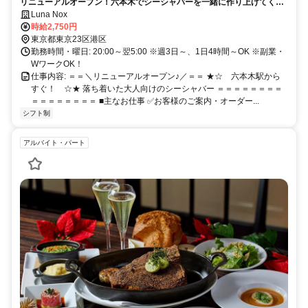
リニューアルオープン！六本木でシーシャバーを一緒に作り上げてくれ
る方を大募集！
Luna Nox
時給2,750円
東京都東京23区港区
勤務時間・曜日: 20:00～翌5:00 ※週3日～、1日4時間～OK ※副業・
WワークOK！
仕事内容: ＝＝＼リニューアルオープン♪／＝＝ ★☆ 六本木駅から
すぐ！ ☆★ 落ち着いた大人向けのシーシャバー ＝＝＝＝＝＝＝＝
＝＝＝＝＝＝＝＝ ■主なお仕事 ✅お客様のご案内・オーダー...
シフト制
アルバイト・パート