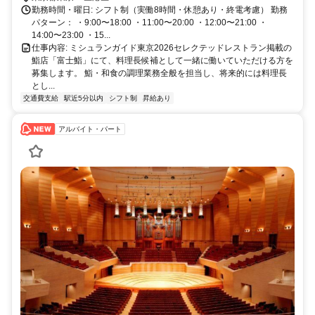
勤務時間・曜日: シフト制（実働8時間・休憩あり・終電考慮） 勤務
パターン： ・9:00〜18:00 ・11:00〜20:00 ・12:00〜21:00 ・
14:00〜23:00 ・15...
仕事内容: ミシュランガイド東京2026セレクテッドレストラン掲載の
鮨店「富士鮨」にて、料理長候補として一緒に働いていただける方を
募集します。 鮨・和食の調理業務全般を担当し、将来的には料理長
とし...
交通費支給
駅近5分以内
シフト制
昇給あり
アルバイト・パート