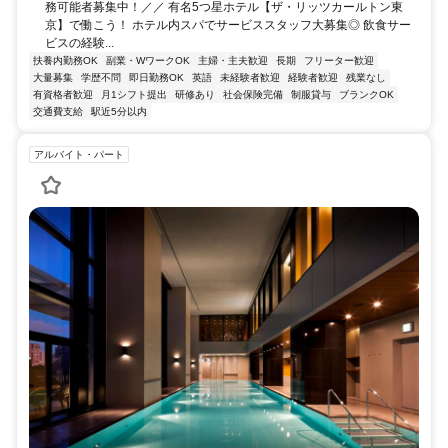
務可能者募集中！／／ 有名5つ星ホテル【ザ・リッツカールトン東
京】で働こう！ ホテル内スパでサービススタッフ大募集◎ 飲食サー
ビスの経験...
扶養内勤務OK
副業・WワークOK
主婦・主夫歓迎
長期
フリーター歓迎
大量募集
学歴不問
即日勤務OK
英語
未経験者歓迎
経験者歓迎
残業なし
有資格者歓迎
月1シフト提出
研修あり
社会保険完備
制服貸与
ブランクOK
交通費支給
駅近5分以内
アルバイト・パート