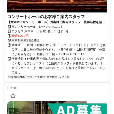
コンサートホールのお客様ご案内スタッフ
【六本木／サントリーホール】お客様ご案内スタッフ 接客経験を活か
したい方、大募集！
サントリーホール レセプショニスト
アクセス 六本木一丁目駅3番出口 徒歩5分
時給1,270円
東京都東京23区港区
勤務曜日・時間 ＜勤務日数＞ 週3日（土・日＋平日1日） ※平日は夜
公演、土日は昼公演が中心です。 ＜勤務時間＞ 1日4時間程度（公演
により異なる） ＜勤務シフト例＞ 12:30～16:30／17...
仕事情報 ● 仕事内容 公演に訪れるお客様を上質なおもてなしでお迎
えするレセプショニスト（ご案内スタッフ）を募集しています。 レ
セプショニストは、ホールの“顔”としてお客様と最初に出会い、そし
て最...
扶養内勤務OK
主婦・主夫歓迎
学生歓迎
シフト制
正社員