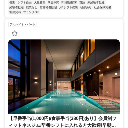
長期
シフト自由
大量募集
学歴不問
即日勤務OK
英語
未経験者歓迎
経験者歓迎
残業なし
有資格者歓迎
月1シフト提出
研修あり
社会保険完備
制服貸与
ブランクOK
アルバイト・パート
【早番手当(1,000円)/食事手当(380円)あり】会員制フ
ィットネスジム/早番シフトに入れる方大歓迎!早朝の