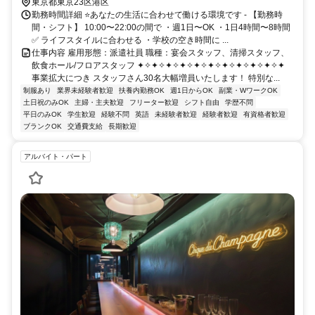
東京都東京23区港区
勤務時間詳細 ⭐あなたの生活に合わせて働ける環境です - 【勤務時
間・シフト】 10:00〜22:00の間で ・週1日〜OK ・1日4時間〜8時間
✅ ライフスタイルに合わせる ・学校の空き時間に ...
仕事内容 雇用形態：派遣社員 職種：宴会スタッフ、清掃スタッフ、
飲食ホール/フロアスタッフ ✦✧✦✧✦✧✦✧✦✧✦✧✦✧✦✧✦✧✦✧✦
事業拡大につき スタッフさん30名大幅増員いたします！ 特別な...
制服あり
業界未経験者歓迎
扶養内勤務OK
週1日からOK
副業・WワークOK
土日祝のみOK
主婦・主夫歓迎
フリーター歓迎
シフト自由
学歴不問
平日のみOK
学生歓迎
経験不問
英語
未経験者歓迎
経験者歓迎
有資格者歓迎
ブランクOK
交通費支給
長期歓迎
アルバイト・パート