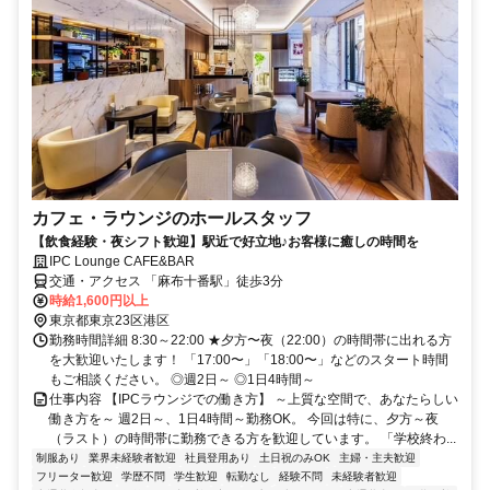
カフェ・ラウンジのホールスタッフ
【飲食経験・夜シフト歓迎】駅近で好立地♪お客様に癒しの時間を
IPC Lounge CAFE&BAR
交通・アクセス 「麻布十番駅」徒歩3分
時給1,600円以上
東京都東京23区港区
勤務時間詳細 8:30～22:00 ★夕方〜夜（22:00）の時間帯に出れる方
を大歓迎いたします！ 「17:00〜」「18:00〜」などのスタート時間
もご相談ください。 ◎週2日～ ◎1日4時間～
仕事内容 【IPCラウンジでの働き方】 ～上質な空間で、あなたらしい
働き方を～ 週2日～、1日4時間～勤務OK。 今回は特に、夕方～夜
（ラスト）の時間帯に勤務できる方を歓迎しています。 「学校終わ...
制服あり
業界未経験者歓迎
社員登用あり
土日祝のみOK
主婦・主夫歓迎
フリーター歓迎
学歴不問
学生歓迎
転勤なし
経験不問
未経験者歓迎