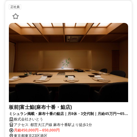
正社員
板前|富士鮨(麻布十番・鮨店)
ミシュラン掲載・麻布十番の鮨店｜月8休・3交代制｜月給45万円〜65万
円
株式会社さいとう
アクセス: 都営大江戸線 麻布十番駅より徒歩1分
月給450,000円～650,000円
東京都東京23区港区