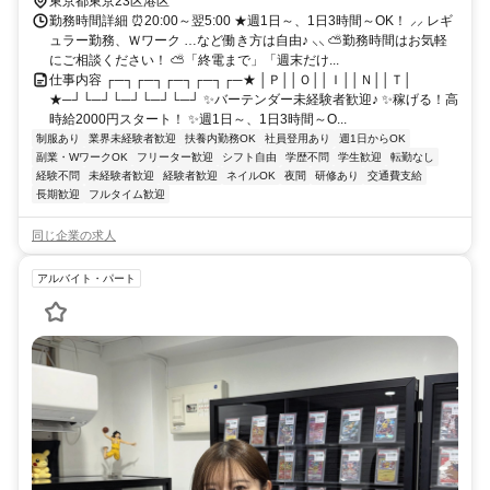
東京都東京23区港区
勤務時間詳細 ⏰20:00～翌5:00 ★週1日～、1日3時間～OK！ ⸝⸝ レギ
ュラー勤務、Ｗワーク …など働き方は自由♪ ⸜⸜ ⛅勤務時間はお気軽
にご相談ください！ ⛅「終電まで」「週末だけ...
仕事内容 ┌─┐┌─┐┌─┐┌─┐┌─★ │Ｐ││Ｏ││Ｉ││Ｎ││Ｔ│
★─┘└─┘└─┘└─┘└─┘ ✨バーテンダー未経験者歓迎♪ ✨稼げる！高
時給2000円スタート！ ✨週1日～、1日3時間～O...
制服あり
業界未経験者歓迎
扶養内勤務OK
社員登用あり
週1日からOK
副業・WワークOK
フリーター歓迎
シフト自由
学歴不問
学生歓迎
転勤なし
経験不問
未経験者歓迎
経験者歓迎
ネイルOK
夜間
研修あり
交通費支給
長期歓迎
フルタイム歓迎
同じ企業の求人
アルバイト・パート