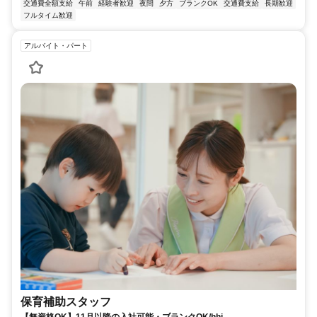
交通費全額支給
午前
経験者歓迎
夜間
夕方
ブランクOK
交通費支給
長期歓迎
フルタイム歓迎
アルバイト・パート
保育補助スタッフ
【無資格OK】11月以降の入社可能・ブランクOK/hhj