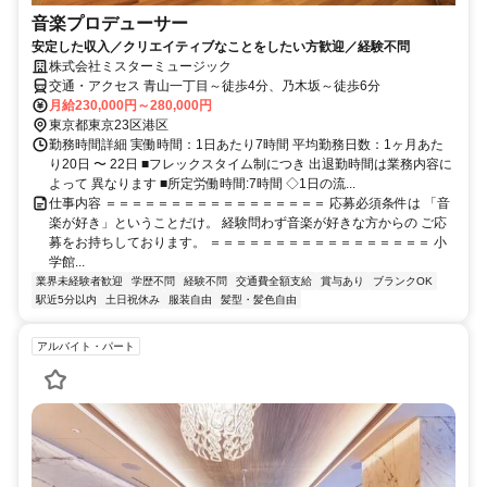
音楽プロデューサー
安定した収入／クリエイティブなことをしたい方歓迎／経験不問
株式会社ミスターミュージック
交通・アクセス 青山一丁目～徒歩4分、乃木坂～徒歩6分
月給230,000円～280,000円
東京都東京23区港区
勤務時間詳細 実働時間：1日あたり7時間 平均勤務日数：1ヶ月あた
り20日 〜 22日 ■フレックスタイム制につき 出退勤時間は業務内容に
よって 異なります ■所定労働時間:7時間 ◇1日の流...
仕事内容 ＝＝＝＝＝＝＝＝＝＝＝＝＝＝＝＝＝ 応募必須条件は 「音
楽が好き」ということだけ。 経験問わず音楽が好きな方からの ご応
募をお持ちしております。 ＝＝＝＝＝＝＝＝＝＝＝＝＝＝＝＝＝ 小
学館...
業界未経験者歓迎
学歴不問
経験不問
交通費全額支給
賞与あり
ブランクOK
駅近5分以内
土日祝休み
服装自由
髪型・髪色自由
アルバイト・パート