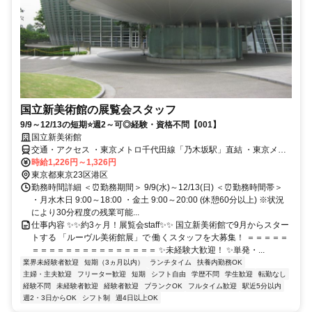
国立新美術館の展覧会スタッフ
9/9～12/13の短期⭐週2～可◎経験・資格不問【001】
国立新美術館
交通・アクセス ・東京メトロ千代田線「乃木坂駅」直結 ・東京メト
ロ日比谷線線「六本木駅」徒歩6分 ・都営大江戸線「六本木駅」徒歩
時給1,226円～1,326円
6分
東京都東京23区港区
勤務時間詳細 ＜⏰勤務期間＞ 9/9(水)～12/13(日) ＜⏰勤務時間帯＞
・月水木日 9:00～18:00 ・金土 9:00～20:00 (休憩60分以上) ※状況
により30分程度の残業可能...
仕事内容 ✨✨約3ヶ月！展覧会staff✨✨ 国立新美術館で9月からスター
トする 「ルーヴル美術館展」で 働くスタッフを大募集！ ＝＝＝＝＝
＝＝＝＝＝＝＝＝＝＝＝＝＝＝＝ ✨未経験大歓迎！ ✨単発・...
業界未経験者歓迎
短期（3ヵ月以内）
ランチタイム
扶養内勤務OK
主婦・主夫歓迎
フリーター歓迎
短期
シフト自由
学歴不問
学生歓迎
転勤なし
経験不問
未経験者歓迎
経験者歓迎
ブランクOK
フルタイム歓迎
駅近5分以内
週2・3日からOK
シフト制
週4日以上OK