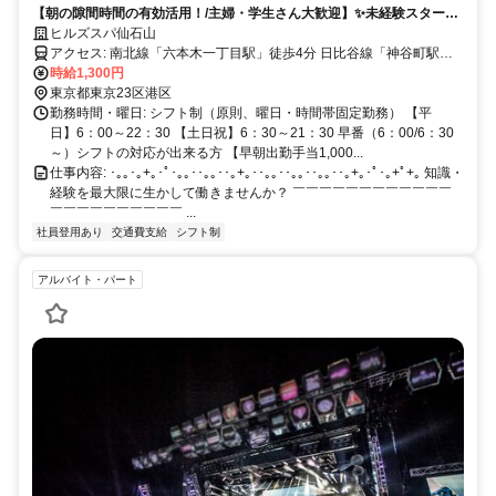
【朝の隙間時間の有効活用！/主婦・学生さん大歓迎】✨未経験スタート
み1日2.5h~相談可 /時給1,300円✨/未経験OK!
OK✨正社員登用制度あり✨1日2.5時間～・週2日～勤務OK！時給1,300
ヒルズスパ仙石山
円！食事手当あり！早朝出勤手当あり ◎
アクセス: 南北線「六本木一丁目駅」徒歩4分 日比谷線「神谷町駅」
徒歩6分
時給1,300円
東京都東京23区港区
勤務時間・曜日: シフト制（原則、曜日・時間帯固定勤務） 【平
日】6：00～22：30 【土日祝】6：30～21：30 早番（6：00/6：30
～）シフトの対応が出来る方 【早朝出勤手当1,000...
仕事内容: ･｡｡･｡+｡･ﾟ･｡｡･･｡｡･･｡+｡･･｡｡･･｡｡･･｡｡･･｡+｡･ﾟ･｡+ﾟ+｡ 知識・
経験を最大限に生かして働きませんか？ ￣￣￣￣￣￣￣￣￣￣￣￣
￣￣￣￣￣￣￣￣￣￣ ...
社員登用あり
交通費支給
シフト制
アルバイト・パート