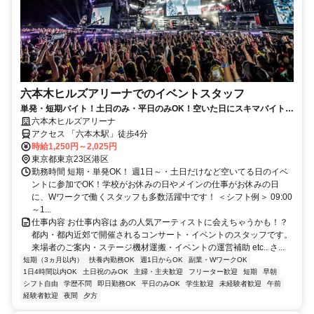
六本木ヒルズアリーナでのイベントスタッフ
単発・短期バイト！土日のみ・平日のみOK！空いた日にスキマバイト！
未経験歓迎！髪色・髪型・ネイルOK
六本木ヒルズアリーナ
アクセス 「六本木駅」徒歩4分
時給1,250円～2,025円
東京都東京23区港区
勤務時間 短期・単発OK！ 週1日～・土日だけなど空いてる日のイベ
ントに参加でOK！学校がお休みの日やメインの仕事がお休みの日
に、Wワークで働くスタッフも多数活躍中です！ ＜シフト例＞ 09:00
～1...
仕事内容 お仕事内容は あの人気アーティストに会えちゃうかも！？
都内・都内近郊で開催されるコンサート・イベントのスタッフです。
来場者のご案内・ステージ機材運搬・イベントの運営補助 etc.. さ...
短期（3ヵ月以内）
扶養内勤務OK
週1日からOK
副業・WワークOK
1日4時間以内OK
土日祝のみOK
主婦・主夫歓迎
フリーター歓迎
短期
早朝
シフト自由
学歴不問
即日勤務OK
平日のみOK
学生歓迎
未経験者歓迎
午前
経験者歓迎
夜間
夕方