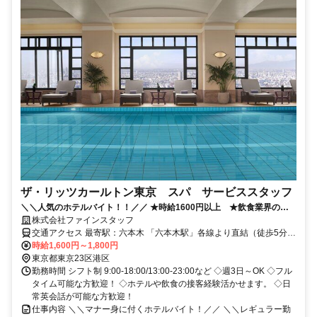
指したい方も歓迎します。 接客だけでなく、お店づくりや新店舗づ
くりに興味がある方もご相談ください。
ザ・リッツカールトン東京 スパ サービススタッフ
＼＼人気のホテルバイト！！／／ ★時給1600円以上 ★飲食業界の経
験が活かせるお仕事 ★社保完備 ★各種手当有
株式会社ファインスタッフ
交通アクセス 最寄駅：六本木 「六本木駅」各線より直結（徒歩5分程
度） 「乃木坂駅」より徒歩9分 「六本木一丁目駅」より徒歩15分
時給1,600円～1,800円
東京都東京23区港区
勤務時間 シフト制 9:00-18:00/13:00-23:00など ◇週3日～OK ◇フル
タイム可能な方歓迎！ ◇ホテルや飲食の接客経験活かせます。 ◇日
常英会話が可能な方歓迎！
仕事内容 ＼＼マナー身に付くホテルバイト！／／ ＼＼レギュラー勤