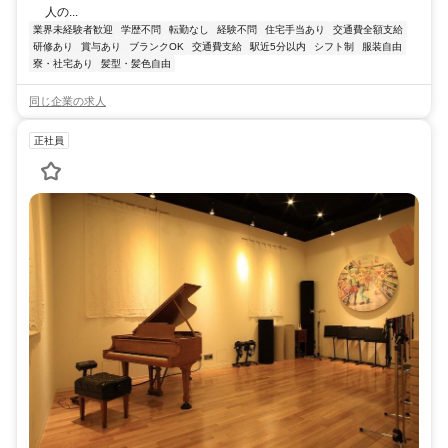
人の...
業界未経験者歓迎
学歴不問
転勤なし
経験不問
住宅手当あり
交通費全額支給
研修あり
賞与あり
ブランクOK
交通費支給
駅近5分以内
シフト制
服装自由
寮・社宅あり
髪型・髪色自由
同じ企業の求人
正社員