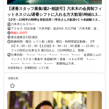
【遅番スタッフ募集/週2~相談可】六本木の会員制フィ
ットネスジム/遅番シフトに入れる方大歓迎!/時給1,300
【夕方～22時半の時間を有効活用！/学生さん大歓迎✨】✨未経験スター
円✨/未経験OK!/営業時間外にトレーニング機器使用
トOK✨正社員登用制度あり✨週2日～相談可！時給1,300円！食事手当あ
六本木ヒルズスパ
OK!
り！
アクセス: 日比谷線「六本木駅」徒歩5分 大江戸線「六本木駅」徒歩
10分 大江戸線・南北線「麻布十番駅」徒歩15分
時給1,300円
東京都東京23区港区
勤務時間・曜日: シフト制（原則、曜日・時間帯固定勤務） 【平
日】6：00～22：30 【土日祝】6：30～21：30 遅番（～22:30）シ
フトの対応が出来る方 週2日以上、1日4時間以上、勤務...
仕事内容: ゜+.――゜+.――゜+.――゜+.――゜+.――゜ 会員制ジムの
インストラクター募集中 未経験OK！資格・スキル不問 ゜+.――゜
+.――゜+.――゜+.――゜+.――゜ 勤務地は六本...
社員登用あり
交通費支給
シフト制
派遣社員