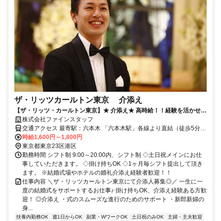
ザ・リッツカールトン東京 介添え
【ザ・リッツ・カールトン東京】★ 介添え★ 高時給！！経験を活かせる
お仕事◎
株式会社ファインスタッフ
交通アクセス 最寄駅：六本木 「六本木駅」各線より直結（徒歩5分程
度） 「乃木坂駅」より徒歩9分 「六本木一丁目駅」より徒歩15分
時給1,600円～1,800円
東京都東京23区港区
勤務時間 シフト制 9:00～20:00内、シフト制 ◇土日祝メインにお仕
事していただきます。 ◇掛け持ちOK ◇1ヶ月毎シフト提出して頂き
ます。 ※結婚式場やホテルの婚礼介添え経験者歓迎！！
仕事内容 ＼ザ・リッツカールトン東京にて介添人募集◎／ 一生に一
度の結婚式をサポートするお仕事♪ 掛け持ちOK、介添え経験ある方歓
迎！ ◎介添え ・式のスムーズな進行のためのサポート ・新郎新婦の
身...
扶養内勤務OK
週1日からOK
副業・WワークOK
土日祝のみOK
主婦・主夫歓迎