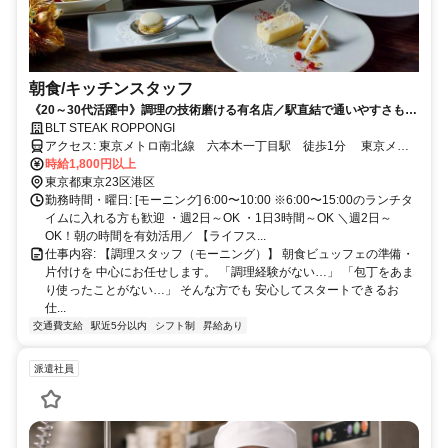
朝食/キッチンスタッフ
《20～30代活躍中》調理の技術磨ける有名店／駅直結で通いやすさも抜
群
BLT STEAK ROPPONGI
アクセス: 東京メトロ南北線 六本木一丁目駅 徒歩1分 東京メト
ロ銀座線 溜池山王駅 徒歩8分
時給1,800円以上
東京都東京23区港区
勤務時間・曜日: [モーニング] 6:00〜10:00 ※6:00〜15:00のランチタ
イムに入れる方も歓迎 ・週2日～OK ・1日3時間～OK ＼週2日～
OK！朝の時間を有効活用／ 【ライフス...
仕事内容: 【調理スタッフ（モーニング）】 朝食ビュッフェの準備・
片付けを 中心にお任せします。 「調理経験がない…」 「包丁をあま
り使ったことがない…」 そんな方でも 安心してスタートできるお
仕...
交通費支給
駅近5分以内
シフト制
昇給あり
派遣社員