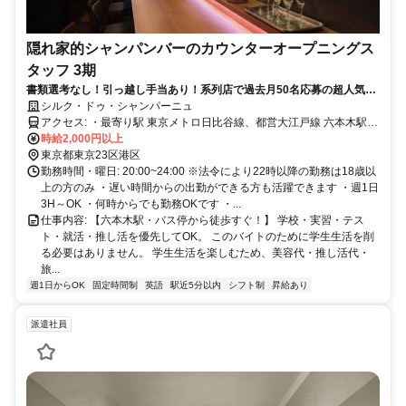
隠れ家的シャンパンバーのカウンターオープニングス
タッフ 3期
書類選考なし！引っ越し手当あり！系列店で過去月50名応募の超人気求
人♪未経験アルバイト可能！週1～3h～勤務OK＆お客様との身体的な接
シルク・ドゥ・シャンパーニュ
触なし＆集客なし＆ノルマなし＆待機カットなし♪髪型・髪色自由＆ピア
アクセス: ・最寄り駅 東京メトロ日比谷線、都営大江戸線 六本木駅
スOK＆副業・WワークOK※オープニング3期募集です
徒歩5分 東京メトロ南北線、都営大江戸線 麻布十番駅 徒歩6分 東京メ
時給2,000円以上
トロ千代田線 乃木坂駅 徒歩12分 ・最寄りバス停 六本木駅前バス停か
東京都東京23区港区
ら徒歩4分 （利用可能なバス系統：都01、渋88、反96） 車通勤OKで
勤務時間・曜日: 20:00~24:00 ※法令により22時以降の勤務は18歳以
すしバイク通勤OKです！ 都営大江戸線の新宿駅からは8分、代々木
上の方のみ ・遅い時間からの出勤ができる方も活躍できます ・週1日
駅からは6分で電車通勤でき、大門駅からで6分、汐留駅からで8分で
3H～OK ・何時からでも勤務OKです ・...
電車通勤できます！ 東京メトロ日比谷線では中目黒駅から6分、恵比
仕事内容: 【六本木駅・バス停から徒歩すぐ！】 学校・実習・テス
寿駅からは4分で、銀座駅からも7分でスムーズにアクセス可能です！
ト・就活・推し活を優先してOK。 このバイトのために学生生活を削
東京メトロ南北線だと目黒駅（10分）、永田町駅（8分）、四ツ谷駅
る必要はありません。 学生生活を楽しむため、美容代・推し活代・
（10分）で、 東京メトロ千代田線なら赤坂駅（8分）、表参道駅（9
旅...
分）と大変便利です！ ※駅近5分以内ですが、車通勤OKですしバイ
週1日からOK
固定時間制
英語
駅近5分以内
シフト制
昇給あり
ク通勤OKです！ ※当たりまえですが、飲酒運転は絶対にNGです！
【上京相談OK】 東京都や神奈川県横浜市や神奈川県川崎市からの応
派遣社員
募もOK！ 東京で働いてみたい方、六本木で接客に挑戦してみたい方
も歓迎します。 地方からの応募も相談OKです。 採用決定後、規定に
より、 ・上京時の交通費 ・引っ越し費用 ・家賃補助 などの相談が可
能です。 家賃補助は最大50％まで相談可能です。 ※社内規定あり 今
後も新規オープン予定があるため、アルバイトから副店長・店長を目