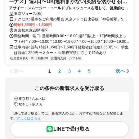
ーナス】週3日〜OK|無料まかない|英語を活かせる|未
アサイー・スムージー・コールドプレスジュースを通して、健康的なラ
経験歓迎!
イフスタイルを届ける仕事です。接客だけでなく、SNS・商品開発・イ
東京ジュース(株)
ベントなど、興味があれば幅広いことにチャレンジできます。
アクセス: 電車をご利用の場合 東京メトロ日比谷線「神谷町駅」5番
出口直結 東京メトロ南北線「六本木一丁目駅」2番出口より徒歩4分
時給1,350円～1,500円
東京メトロ日比谷線「六本木駅」3番出口より徒歩10分 都営大江戶線
東京都東京23区港区
「六本木駅」5番出口より徒歩10分 都営大江戶線「麻布十番駅」6番
勤務時間・曜日: 営業時間8:00〜18:00 週3日以上・1日6時間以上 シ
出口より徒歩10分 東京メトロ南北線「麻布十番駅」3番出口より徒歩
フト例 * 7:00〜13:00 * 13:00〜19:00 * 7:00〜16:00 * 10:00〜19:00...
11分 都営三田線「御成門駅」A6番出口より徒歩11分
仕事内容: 給与 時給1,350円〜1,500円 経験者は時給1,350円〜、学生
は時給1,250円〜スタート ※勤務実績に応じて昇給あり
社員登用あり
即日勤務OK
交通費支給
シフト制
前へ
次へ
1
2
3
4
5
この条件の新着求人を受け取る
東京都 / 六本木駅
駅チカ・駅ナカ
「LINEで受け取る」では、新着求人のほか、おすすめ情報なども配信しま
す。
詳しくはこちら
LINEで受け取る