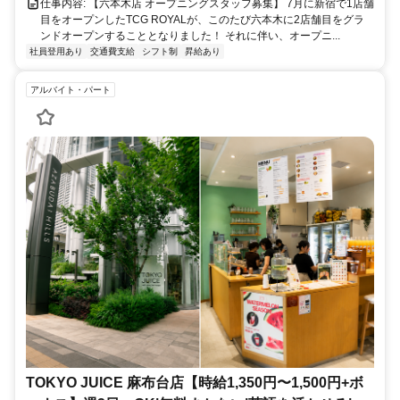
仕事内容: 【六本木店 オープニングスタッフ募集】 7月に新宿で1店舗
目をオープンしたTCG ROYALが、このたび六本木に2店舗目をグラ
ンドオープンすることとなりました！ それに伴い、オープニ...
社員登用あり
交通費支給
シフト制
昇給あり
アルバイト・パート
TOKYO JUICE 麻布台店【時給1,350円〜1,500円+ボ