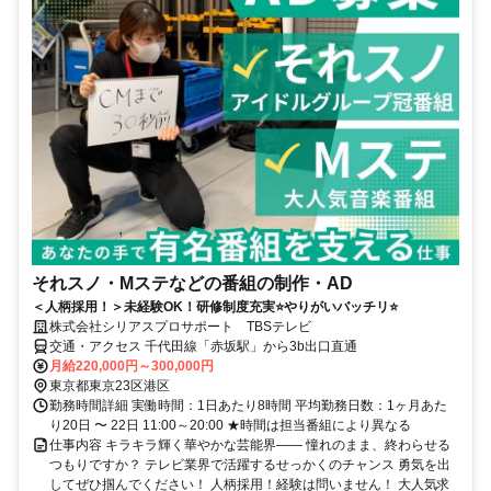
それスノ・Mステなどの番組の制作・AD
＜人柄採用！＞未経験OK！研修制度充実⭐やりがいバッチリ⭐
株式会社シリアスプロサポート TBSテレビ
交通・アクセス 千代田線「赤坂駅」から3b出口直通
月給220,000円～300,000円
東京都東京23区港区
勤務時間詳細 実働時間：1日あたり8時間 平均勤務日数：1ヶ月あた
り20日 〜 22日 11:00～20:00 ★時間は担当番組により異なる
仕事内容 キラキラ輝く華やかな芸能界―― 憧れのまま、終わらせる
つもりですか？ テレビ業界で活躍するせっかくのチャンス 勇気を出
してぜひ掴んでください！ 人柄採用！経験は問いません！ 大人気求