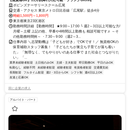
ポピンズナーサリースクール広尾
交通・アクセス 東京メトロ日比谷線「広尾駅」徒歩4分
時給1,500円～1,800円
東京都東京23区港区
勤務時間詳細 【勤務時間】 ★9:00～17:00 └ 週2～3日以上可能な方/
月曜～土曜 上記の他、早番や4時間以上勤務も 相談可能です♬ ～そ
の他勤務時間例～ ・7:30～9:00 （週2～3...
仕事内容 ＼志望動機は「子どもが好き」でOKです！／ 無資格OKの
保育補助スタッフ募集！ 「子どもたちが巣立ち子育てが落ち着い
た」 「無理なく、でもやりがいのある仕事で また社会とつながりた
い」 「...
業界未経験者歓迎
土日祝のみOK
主婦・主夫歓迎
即日勤務OK
平日のみOK
転勤なし
経験不問
未経験者歓迎
経験者歓迎
有資格者歓迎
交通費支給
長期歓迎
フルタイム歓迎
週2・3日からOK
シフト制
週4日以上OK
友達と応募OK
同じ企業の求人
アルバイト・パート