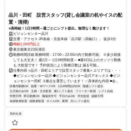
品川・田町 設営スタッフ(貸し会議室の机やイスの配
置・清掃)
⭐高時給！1日3時間～週ごとにシフト提出。無理なく働けます！
ビジョンセンター品川
交通・アクセス JR各線・京急本線「品川駅（高輪口）」 徒歩3分
時給1,500円以上
東京都東京23区港区
勤務時間詳細 勤務時間：17:00～22:00の内で勤務可能。 ※多少前後
しても大丈夫！ 週2日～ 1日3時間程度～ ■週4日以上のガッツリ勤務
も 大歓迎です！ 予約状況により勤務日数は 減る可能...
仕事内容 ⭐品川・田町エリアで設営スタッフ募集⭐ エリアでは・・・
◆ビジョンセンター品川 ◆ビジョンセンター品川アネックス ◆ビジ
ョンセンター田町 ３拠点を運営しています！ ✅具体的な内容 ■会...
扶養内勤務OK
副業・WワークOK
1日4時間以内OK
隔週シフト提出
土日祝のみOK
主婦・主夫歓迎
週1シフト提出
フリーター歓迎
シフト自由
学歴不問
即日勤務OK
職場見学可
平日のみOK
学生歓迎
経験不問
未経験者歓迎
経験者歓迎
ネイルOK
夜間
月1シフト提出
契約社員