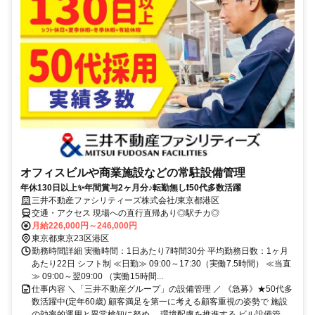
オフィスビルや商業施設などの常駐設備管理
年休130日以上✨年間賞与2ヶ月分♪転勤無し❗50代多数活躍
三井不動産ファシリティーズ株式会社/東京都港区
交通・アクセス 現場への直行直帰あり◎駅チカ◎
月給226,000円～246,000円
東京都東京23区港区
勤務時間詳細 実働時間：1日あたり7時間30分 平均勤務日数：1ヶ月
あたり22日 シフト制 ≪日勤≫ 09:00～17:30（実働7.5時間） ≪当直
≫ 09:00～翌09:00 （実働15時間...
仕事内容 ＼「三井不動産グループ」の設備管理 ／ 《急募》★50代多
数活躍中(定年60歳) 顧客満足を第一に考える顧客重視の姿勢で 施設
の効率的運用と異常検知に努め、 環境配慮を推進する ビル設備管...