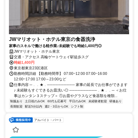
JWマリオット・ホテル東京の食器洗浄
家事のスキルで働ける軽作業♪未経験でも時給1,400円◎
JWマリオット・ホテル東京
交通・アクセス 高輪ゲートウェイ駅徒歩スグ
時給1,400円
東京都東京23区港区
勤務時間詳細 【勤務時間帯】 07:00~12:00 07:00~16:00
12:00~17:00 17:00～23:00など
仕事内容 ─﹒﹒★﹒────────── 家事の延長でお仕事ができます
♪ 未経験もすぐできるお皿洗い◎ ──────────﹒★﹒﹒─ ＜お仕
事はカンタン３ステップ＞ ①お皿やグラスなど食器類を種類...
制服あり
土日祝のみOK
60代も応募可
平日のみOK
未経験者歓迎
研修あり
長期歓迎
駅近5分以内
週2・3日からOK
シフト制
アルバイト・パート