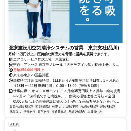
医療施設用空気清浄システムの営業 東京支社(品川)
月給35万円以上／圧倒的な商品力を背景に営業を展開できます。
エアロサービス株式会社 東京支社
交通・アクセス 東京モノレール「天王洲アイル駅」徒歩１分、りん
かい線「天王洲アイル駅」徒歩５分 【転勤なし】
月給350,000円以上
東京都東京23区品川区
勤務時間詳細 実働時間：1日あたり8時間 平均勤務日数：1ヶ月あた
り18日 〜 22日 勤務時間：９:00～18:00（実働８時間）
仕事内容 ＼オススメポイント／ ✔月給35万円以上 ✔賞与・給与改定
年2回 ✔「深呼吸できる病院を。」 病院の環境改善に貢献 ✔全国
6500ヵ所以上の医療施設に導入済！ 確かな商品力があなたをバッ...
業界未経験者歓迎
固定時間制
転勤なし
経験不問
未経験者歓迎
経験者歓迎
残業なし
研修あり
賞与あり
交通費支給
駅近5分以内
土日祝休み
正社員