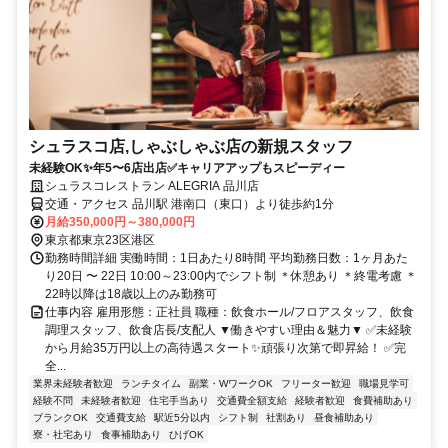
シュラスコ店,しゃぶしゃぶ店の新規スタッフ
未経験OK✨年5〜6店出店✅キャリアアップもスピーディー
シュラスコレストラン ALEGRIA 品川店
交通・アクセス 品川駅 港南口（東口）より徒歩約1分
月給350,000円～380,000円
東京都東京23区港区
勤務時間詳細 実働時間：1日あたり8時間 平均勤務日数：1ヶ月あた
り20日 〜 22日 10:00～23:00内でシフト制 ＊休憩あり ＊終電考慮 ＊
22時以降は18歳以上のみ勤務可
仕事内容 雇用形態：正社員 職種：飲食ホール/フロアスタッフ、飲食
調理スタッフ、飲食店長/支配人 ▼働きやすい理由＆魅力▼ ✅未経験
から月給35万円以上の高待遇スタート✨頑張り次第で即昇給！ ✅完
全...
業界未経験者歓迎
ランチタイム
副業・WワークOK
フリーター歓迎
職場見学可
経験不問
未経験者歓迎
住宅手当あり
交通費全額支給
経験者歓迎
食費補助あり
ブランクOK
交通費支給
駅近5分以内
シフト制
社割あり
昼食補助あり
寮・社宅あり
食事補助あり
ひげOK