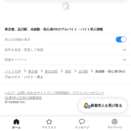
東京都、品川駅、未経験・初心者OKのアルバイト・バイト求人情報
求人の詳細を表示
条件を追加・変更して検索
市区町村を追加・変更
関連キーワード
完全在宅ワーク 全国
シール貼り 在宅
現在地周辺
ガチャガチャ
犬カフェ
東京都
駅を追加・変更
バイトTOP
東京都
東京23区
港区
品川駅
未経験・初心者OKの
東京都
すべて
アルバイト・バイト・求人
東京23区
すべて
職種を追加・変更
JR東海道本線(東京～熱海)
千代田区
中央区
港区
新宿区
文京区
台東区
墨田区
江東区
品川区
目黒区
大田区
東京駅
新橋駅
品川駅
飲食・フードサービス
世田谷区
渋谷区
中野区
杉並区
豊島区
北区
荒川区
板橋区
練馬区
足立区
葛飾区
特徴を追加・変更
飲食・フードサービス
江戸川区
すべて
ヘルプ・お問い合わせ
サイトマップ
利用規約・プライバシーポリシー
JR山手線
ホールスタッフ
キッチンスタッフ
皿洗い・洗い場
精肉・鮮魚加工
給食調理
人気
[企業]求人広告の掲載相談
大崎駅
五反田駅
目黒駅
恵比寿駅
渋谷駅
原宿駅
代々木駅
新宿駅
新大久保駅
八王子市
立川市
武蔵野市
三鷹市
青梅市
府中市
昭島市
調布市
町田市
小金井市
雇用形態を追加・変更
パン屋（ベーカリー）
フードカウンター販売員
バー（BAR）・バーテンダー
日払いOK
高校生歓迎
学生歓迎
深夜の仕事
髪型・髪色自由
ひげOK
ネイルOK
高田馬場駅
目白駅
池袋駅
大塚駅
巣鴨駅
駒込駅
田端駅
西日暮里駅
日暮里駅
鶯谷駅
小平市
日野市
東村山市
国分寺市
国立市
福生市
狛江市
東大和市
清瀬市
新着求人を受け取る
飲食店補助（開店・閉店準備）
飲食店（店長・マネージャー）
ピアスOK
アルバイト・パート
履歴書不要
オープニングスタッフ
留学生・外国人活躍中
上野駅
御徒町駅
秋葉原駅
神田駅
東京駅
有楽町駅
新橋駅
浜松町駅
田町駅
東久留米市
武蔵村山市
多摩市
稲城市
羽村市
あきる野市
西東京市
大島町
利島村
都道府県を変更
営業・販売
勤務期間
正社員
高輪ゲートウェイ駅
品川駅
新島村
神津島村
三宅村
御蔵島村
八丈町
青ヶ島村
小笠原村
西多摩郡
営業・販売
すべて
短期
契約社員
単発・1日OK
長期
期間限定（春夏冬休み等）
JR南武線
営業
テレフォンアポインター（テレアポ）
ルートセールス
コンビニ
シフト
派遣社員
矢野口駅
稲城長沼駅
南多摩駅
府中本町駅
分倍河原駅
西府駅
谷保駅
矢川駅
西国立駅
フードカウンター販売員
アパレル
家電量販店・携帯販売（携帯ショップ）
土日祝のみOK
業務委託
平日のみOK
週1日からOK
週2・3日からOK
週4日以上OK
ホーム
マイリスト
メッセージ
マイページ
立川駅
販売店（店長・マネージャー）
その他販売