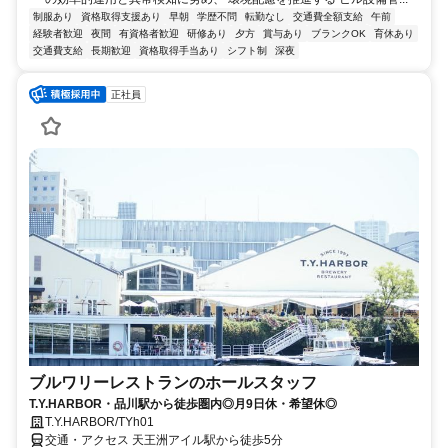
制服あり
資格取得支援あり
早朝
学歴不問
転勤なし
交通費全額支給
午前
経験者歓迎
夜間
有資格者歓迎
研修あり
夕方
賞与あり
ブランクOK
育休あり
交通費支給
長期歓迎
資格取得手当あり
シフト制
深夜
正社員
ブルワリーレストランのホールスタッフ
T.Y.HARBOR・品川駅から徒歩圏内◎月9日休・希望休◎
T.Y.HARBOR/TYh01
交通・アクセス 天王洲アイル駅から徒歩5分