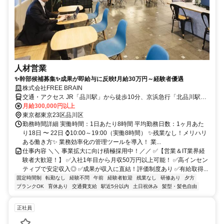
人材営業
✨幹部候補募集✨成果が即給与に反映❗月給30万円～経験者優遇
株式会社FREE BRAIN
交通・アクセス JR「品川駅」から徒歩10分、京浜急行「北品川駅」
から徒歩5分
月給300,000円以上
東京都東京23区品川区
勤務時間詳細 実働時間：1日あたり8時間 平均勤務日数：1ヶ月あた
り18日 〜 22日 ⌚10:00～19:00（実働8時間） ✨残業なし！メリハリ
ある働き方✨ 業務効率化の管理ツールを導入！ 業...
仕事内容 ＼＼ 事業拡大に向け積極採用中！／／ ✅【営業＆IT業界経
験者大歓迎！】 ✅入社1年目から月収50万円以上可能！ ✅高インセン
ティブで安定収入◎ ✅成果が収入に直結！評価制度あり ✅有給取得...
固定時間制
転勤なし
経験不問
午前
経験者歓迎
残業なし
研修あり
夕方
ブランクOK
育休あり
交通費支給
駅近5分以内
土日祝休み
髪型・髪色自由
正社員