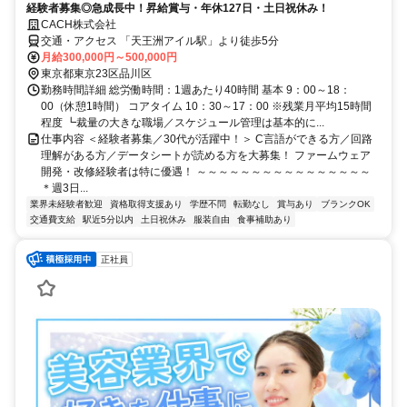
経験者募集◎急成長中！昇給賞与・年休127日・土日祝休み！
CACH株式会社
交通・アクセス 「天王洲アイル駅」より徒歩5分
月給300,000円～500,000円
東京都東京23区品川区
勤務時間詳細 総労働時間：1週あたり40時間 基本 9：00～18：
00（休憩1時間） コアタイム 10：30～17：00 ※残業月平均15時間
程度 ┗裁量の大きな職場／スケジュール管理は基本的に...
仕事内容 ＜経験者募集／30代が活躍中！＞ C言語ができる方／回路
理解がある方／データシートが読める方を大募集！ ファームウェア
開発・改修経験者は特に優遇！ ～～～～～～～～～～～～～～～～
＊週3日...
業界未経験者歓迎
資格取得支援あり
学歴不問
転勤なし
賞与あり
ブランクOK
交通費支給
駅近5分以内
土日祝休み
服装自由
食事補助あり
正社員