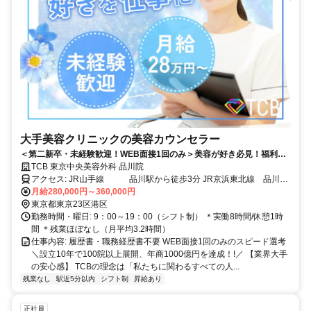
大手美容クリニックの美容カウンセラー
＜第二新卒・未経験歓迎！WEB面接1回のみ＞美容が好き必見！福利厚
生も充実！残業月平均3.2ｈ/最大800万円以上の年収も目指せます！品川
TCB 東京中央美容外科 品川院
駅から徒歩3分
アクセス: JR山手線 品川駅から徒歩3分 JR京浜東北線 品川駅
から徒歩3分 JR横須賀線 品川駅から徒歩3分 JR東海道本線 品川
月給280,000円～360,000円
駅から徒歩3分 京浜急行線 品川駅から徒歩3分
東京都東京23区港区
勤務時間・曜日: 9：00～19：00（シフト制） ＊実働8時間/休憩1時
間 ＊残業ほぼなし（月平均3.2時間）
仕事内容: 履歴書・職務経歴書不要 WEB面接1回のみのスピード選考
＼設立10年で100院以上展開、年商1000億円を達成！!／ 【業界大手
の安心感】 TCBの理念は「私たちに関わるすべての人...
残業なし
駅近5分以内
シフト制
昇給あり
正社員