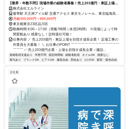
【業界・年数不問】現場作業の経験者募集！売上203億円・東証上場を
目指す成長企業！年休120日／TikTokフォロワー15.4k
株式会社エルライン
最寄駅 天王洲アイル駅 交通アクセス 東京モノレール、東京臨海高速
鉄道りんかい線 「天王洲アイル駅」より徒歩6分 【実際の現場】 東
月給300,000円～800,000円
京都や神奈川県、埼玉県や千葉県など関東近郊。 ★現場状況に応じ
東京都東京23区品川区
て直行直帰OK！
勤務時間 8:00～17:00（実働7時間｜休憩2時間） ※現場によって時
間変動あり 残業なし！定時退社可能！
仕事内容 ／ 売上203億円・東証上場を目指す成長企業！ 足場工事の
作業員を大募集！ ＼ お仕事のPOINT ￣￣￣￣￣￣￣￣￣￣￣￣￣￣
￣￣￣ ✅ 売上203億円企業・上場を目指す成長企業 ✅建設...
資格取得支援あり
学歴不問
固定時間制
経験者歓迎
ネイルOK
残業なし
賞与あり
ブランクOK
ピアスOK
服装自由
昇給あり
ひげOK
髪型・髪色自由
正社員