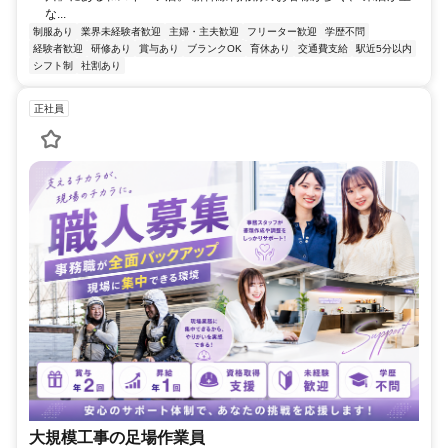
な...
制服あり
業界未経験者歓迎
主婦・主夫歓迎
フリーター歓迎
学歴不問
経験者歓迎
研修あり
賞与あり
ブランクOK
育休あり
交通費支給
駅近5分以内
シフト制
社割あり
正社員
大規模工事の足場作業員