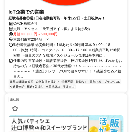
IoT企業での営業
経験者募集◎週2日在宅勤務可能・年休127日・土日祝休み！
CACH株式会社
交通・アクセス 「天王洲アイル駅」より徒歩5分
月給300,000円～500,000円
東京都東京23区品川区
勤務時間詳細 総労働時間：1週あたり40時間 基本 9：00～18：
00（休憩1時間） コアタイム 10：30～17：00 ※残業月平均15時間
程度 ┗裁量の大きな職場／スケジュール管理は基本的に...
仕事内容 営業経験・建設業界経験・技術者経験1年以上いずれかをお
持ちの方 ＜経験者募集／30代が活躍中！＞ ～～～～～～～～～～～
～～～～～ ＊週2日テレワークOKで働きやすい！ ＊残業少なめ／裁
量の...
業界未経験者歓迎
資格取得支援あり
学歴不問
転勤なし
賞与あり
ブランクOK
交通費支給
駅近5分以内
土日祝休み
服装自由
正社員