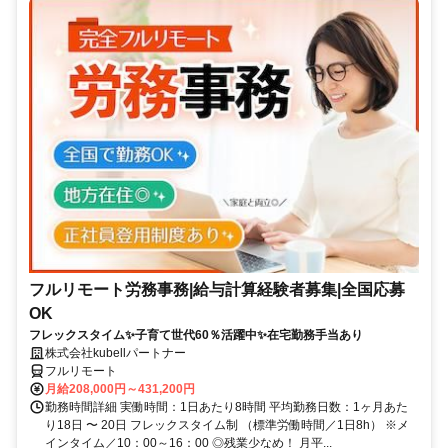
フルリモート労務事務|給与計算経験者募集|全国応募
OK
フレックスタイム✨子育て世代60％活躍中✨在宅勤務手当あり
株式会社kubellパートナー
フルリモート
月給208,000円～431,200円
勤務時間詳細 実働時間：1日あたり8時間 平均勤務日数：1ヶ月あた
り18日 〜 20日 フレックスタイム制 （標準労働時間／1日8h） ※メ
インタイム／10：00～16：00 ◎残業少なめ！ 月平...