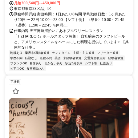
月給300,540円～450,000円
東京都東京23区品川区
勤務時間詳細 実働時間：1日あたり8時間 平均勤務日数：1ヶ月あた
り20日 〜 22日 10:00～23:00 【シフト例】 〈早番〉10:00～21:45
〈遅番〉11:00～22:45 ※休憩(...
仕事内容 天王洲運河沿いにあるブルワリーレストラン
「T.Y.HARBOR」ホールスタッフ募集！ 自社醸造のクラフトビール
と、アメリカンスタイルをベースにした料理を提供しています✨ 【具
体的な仕事...
制服あり
業界未経験者歓迎
ランチタイム
主婦・主夫歓迎
フリーター歓迎
学歴不問
転勤なし
経験不問
英語
未経験者歓迎
交通費全額支給
経験者歓迎
ブランクOK
育休あり
まかないあり
駅近5分以内
シフト制
社割あり
ピアスOK
食事補助あり
正社員