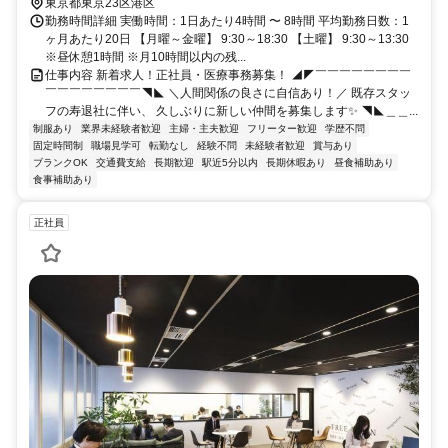
東京都東京23区港区
勤務時間詳細 実働時間：1日あたり4時間 〜 8時間 平均勤務日数：1
ヶ月あたり20日 【月曜～金曜】 9:30～18:30 【土曜】 9:30～13:30
※昼休憩1時間 ※月10時間以内の残...
仕事内容 新着求人！正社員・医療事務募集！ ◢◤￣￣￣￣￣￣￣￣
￣￣￣￣￣￣￣￣◥◣ ＼人間関係の良さに自信あり！／ 既存スタッ
フの寿退社に伴い、 久しぶりに新しい仲間を募集します✨ ◥◣＿＿...
制服あり
業界未経験者歓迎
主婦・主夫歓迎
フリーター歓迎
学歴不問
固定時間制
職場見学可
転勤なし
経験不問
未経験者歓迎
賞与あり
ブランクOK
交通費支給
長期歓迎
駅近5分以内
長期休暇あり
昼食補助あり
食事補助あり
正社員