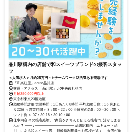
品川駅構内の店舗で和スイーツブランドの接客スタッ
フ
＜人気求人＞月給25万円～✨チームワーク◎活気ある売場です
『和楽紅屋』ecute品川店
交通・アクセス 「品川駅」JR中央改札構内
月給250,000円以上
東京都東京23区港区
勤務時間詳細 実働時間：1日あたり8時間 平均勤務日数：1ヶ月あた
り22日 ＜営業時間＞ 8：00～22：00 ※日祝のみ8：00～20：30 ＜
シフト例 ＞ 07：30-16：30 10：00...
仕事内容 その接客経験、 “商品をきちんと伝える接客”で 活かしませ
んか？ ━━ｖ━━━━━━━━━━━ 品川駅構内「エキュート品
川」にある和スイーツ店。 新幹線利用前のお客様が多く、 来店が重