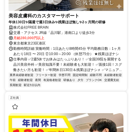
美容皮膚科のカスタマーサポート
年休130日✨隔週で週3日休み✨残業ほぼ無し✨2ヶ月間の研修
株式会社FREE BRAIN
交通・アクセス JR線「品川駅」港南口より徒歩3分
月給280,000円以上
東京都東京23区港区
勤務時間詳細 実働時間：1日あたり8時間45分 平均勤務日数：1ヶ月
あたり18日 〜 20日 ⏰10:00～20:00 （休憩75分） ★残業ほぼナシ
仕事内容 ✅2週5休でお休みはたっぷりあり！ ✅全国39院を展開する
品川美容外科 ✅美容知識不要！未経験者も大歓迎！ ✅面接1回！スグ
働きたい方も歓迎！ ✅年間休日130日＆残業ほぼナシ♬ ✅マニュア...
業界未経験者歓迎
フリーター歓迎
学歴不問
固定時間制
経験不問
未経験者歓迎
午前
経験者歓迎
夜間
有資格者歓迎
研修あり
夕方
ブランクOK
交通費支給
長期歓迎
駅近5分以内
正社員