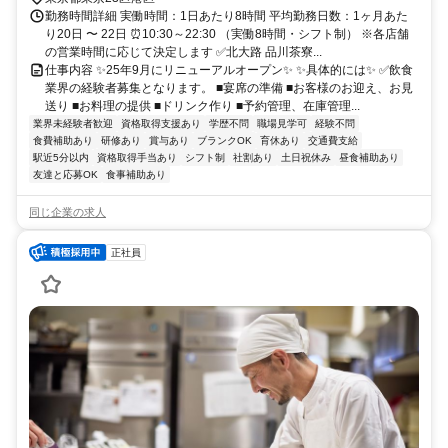
勤務時間詳細 実働時間：1日あたり8時間 平均勤務日数：1ヶ月あた
り20日 〜 22日 ⏰10:30～22:30 （実働8時間・シフト制） ※各店舗
の営業時間に応じて決定します ✅北大路 品川茶寮...
仕事内容 ✨25年9月にリニューアルオープン✨ ✨具体的には✨ ✅飲食
業界の経験者募集となります。 ■宴席の準備 ■お客様のお迎え、お見
送り ■お料理の提供 ■ドリンク作り ■予約管理、在庫管理...
業界未経験者歓迎
資格取得支援あり
学歴不問
職場見学可
経験不問
食費補助あり
研修あり
賞与あり
ブランクOK
育休あり
交通費支給
駅近5分以内
資格取得手当あり
シフト制
社割あり
土日祝休み
昼食補助あり
友達と応募OK
食事補助あり
同じ企業の求人
正社員