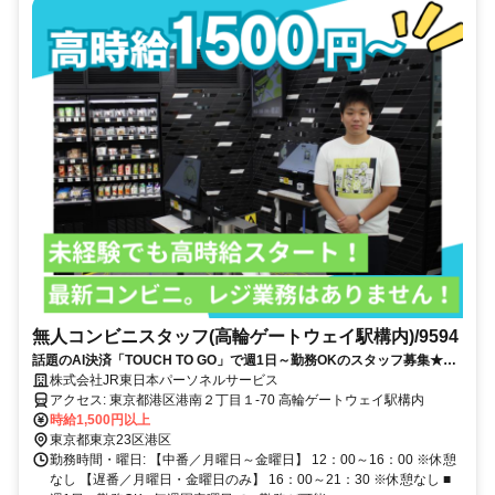
無人コンビニスタッフ(高輪ゲートウェイ駅構内)/9594
話題のAI決済「TOUCH TO GO」で週1日～勤務OKのスタッフ募集★服
装・髪型・ネイル自由
株式会社JR東日本パーソネルサービス
アクセス: 東京都港区港南２丁目１-70 高輪ゲートウェイ駅構内
時給1,500円以上
東京都東京23区港区
勤務時間・曜日: 【中番／月曜日～金曜日】 12：00～16：00 ※休憩
なし 【遅番／月曜日・金曜日のみ】 16：00～21：30 ※休憩なし ■