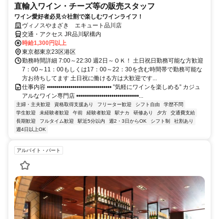
直輸入ワイン・チーズ等の販売スタッフ
ワイン愛好者必見☆社割で楽しむワインライフ！
ヴィノスやまざき エキュート品川店
交通・アクセス JR品川駅構内
時給1,300円以上
東京都東京23区港区
勤務時間詳細 7:00～22:30 週2日～ＯＫ！ 土日祝日勤務可能な方歓迎
7：00～11：00もしくは17：00～22：30を含む時間帯で勤務可能な
方お待ちしてます 土日祝に働ける方は大歓迎です...
仕事内容 ••••••••••••••••••••••••••••••••• ”気軽にワインを楽しめる” カジュ
アルなワイン専門店 ••••••••••••••••••••••••••••••••...
主婦・主夫歓迎
資格取得支援あり
フリーター歓迎
シフト自由
学歴不問
学生歓迎
未経験者歓迎
午前
経験者歓迎
駅ナカ
研修あり
夕方
交通費支給
長期歓迎
フルタイム歓迎
駅近5分以内
週2・3日からOK
シフト制
社割あり
週4日以上OK
アルバイト・パート