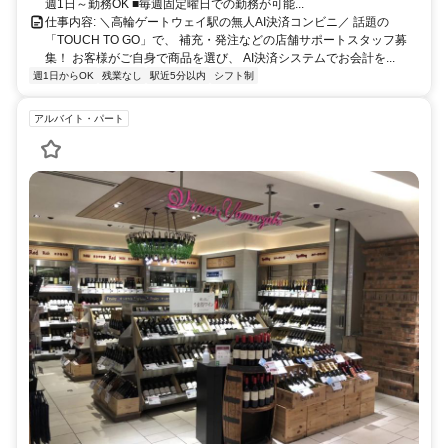
週1日～勤務OK ■毎週固定曜日での勤務が可能...
仕事内容: ＼高輪ゲートウェイ駅の無人AI決済コンビニ／ 話題の
「TOUCH TO GO」で、 補充・発注などの店舗サポートスタッフ募
集！ お客様がご自身で商品を選び、 AI決済システムでお会計を...
週1日からOK
残業なし
駅近5分以内
シフト制
アルバイト・パート