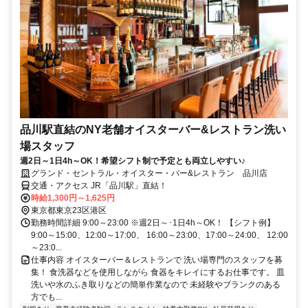
品川駅直結のNY老舗オイスターバー&レストラン洗い
場スタッフ
週2日～1日4h～OK！希望シフト制で予定とも両立しやすい♪
グランド・セントラル・オイスター・バー&レストラン 品川店
交通・アクセス JR「品川駅」直結！
時給1,300円～1,625円
東京都東京23区港区
勤務時間詳細 9:00～23:00 ※週2日～･1日4h～OK！ 【シフト例】
9:00～15:00、12:00～17:00、 16:00～23:00、17:00～24:00、 12:00
～23:0...
仕事内容 オイスターバー＆レストランで 洗い場専門のスタッフを募
集！ 食洗器などを使用しながら 食器をキレイにするお仕事です。 皿
洗いや水のふき取りなどの簡単作業なので 未経験やブランクのある
方でも...