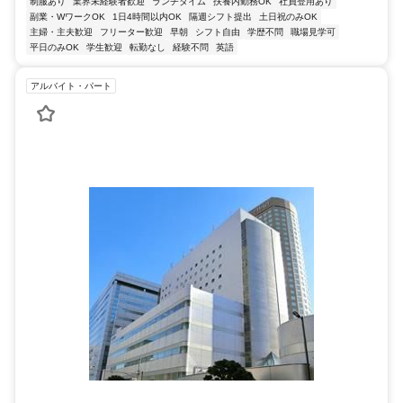
制服あり
業界未経験者歓迎
ランチタイム
扶養内勤務OK
社員登用あり
副業・WワークOK
1日4時間以内OK
隔週シフト提出
土日祝のみOK
主婦・主夫歓迎
フリーター歓迎
早朝
シフト自由
学歴不問
職場見学可
平日のみOK
学生歓迎
転勤なし
経験不問
英語
アルバイト・パート