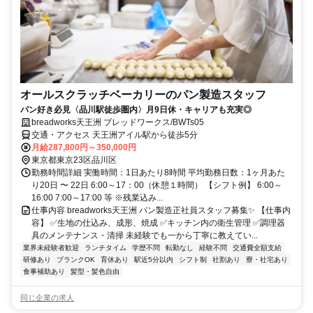
オールスクラッチベーカリーのパン製造スタッフ
パン好き必見〈品川駅徒歩圏内〉月9日休・キャリアも充実◎
breadworks天王洲 ブレッドワークス/BWTs05
交通・アクセス 天王洲アイル駅から徒歩5分
月給287,800円～350,000円
東京都東京23区品川区
勤務時間詳細 実働時間：1日あたり8時間 平均勤務日数：1ヶ月あた
り20日 〜 22日 6:00～17：00（休憩１時間） 【シフト例】 6:00～
16:00 7:00～17:00 等 ※残業込み...
仕事内容 breadworks天王洲 パン製造正社員スタッフ募集✨ 【仕事内
容】 ✅生地の仕込み、成形、焼成 ✅キッチン内の衛生管理 ✅調理器
具のメンテナンス・清掃 未経験でも一から丁寧に教えてい...
業界未経験者歓迎
ランチタイム
学歴不問
転勤なし
経験不問
交通費全額支給
研修あり
ブランクOK
育休あり
駅近5分以内
シフト制
社割あり
寮・社宅あり
食事補助あり
髪型・髪色自由
同じ企業の求人