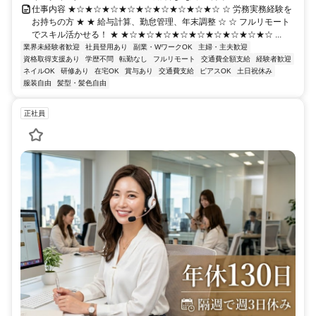
仕事内容 ★☆★☆★☆★☆★☆★☆★☆★☆★☆ ☆ 労務実務経験を
お持ちの方 ★ ★ 給与計算、勤怠管理、年末調整 ☆ ☆ フルリモート
でスキル活かせる！ ★ ★☆★☆★☆★☆★☆★☆★☆★☆★☆ ...
業界未経験者歓迎
社員登用あり
副業・WワークOK
主婦・主夫歓迎
資格取得支援あり
学歴不問
転勤なし
フルリモート
交通費全額支給
経験者歓迎
ネイルOK
研修あり
在宅OK
賞与あり
交通費支給
ピアスOK
土日祝休み
服装自由
髪型・髪色自由
正社員