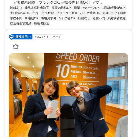
✅実務未経験・ブランクOK♪ ✅️扶養内勤務OK！ ✅️交...
制服あり
業界未経験者歓迎
扶養内勤務OK
副業・WワークOK
1日4時間以内OK
土日祝のみOK
主婦・主夫歓迎
フリーター歓迎
バイク通勤OK
短期
シフト自由
学歴不問
車通勤OK
職場見学可
平日のみOK
転勤なし
経験不問
未経験者歓迎
交通費全額支給
経験者歓迎
アルバイト・パート