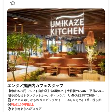
エンタメ施設内カフェスタッフ
【時給1500円～シフト自由◎】未経験OK｜土日祝のみOK・平日のみ
OK｜ 土日祝時給＋150円｜通勤に便利な駅近立地♪
株式会社トランジットホールディングス UMIKAZE KITCHEN(ウミ
カゼキッチン)
アクセス ゆりかもめ 東京ビッグサイト（ゆりかもめ）1番口徒歩約5
分、りんかい線 国際展示場（りんかい線）C口徒歩約9分、ゆりかも
時給1,500円以上
め 有明（東京都）1番口徒歩約12分
東京都東京23区江東区