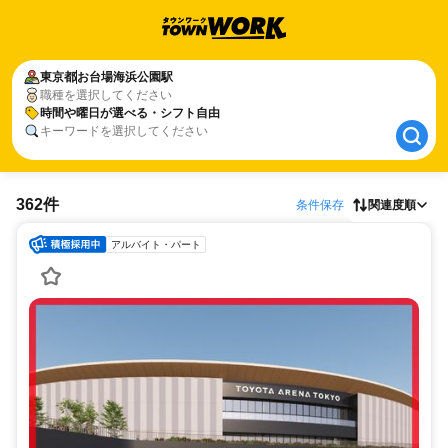
東京都
東京都
お台場海浜公園駅
お台場海浜公園駅
職種を選択してください
時間や曜日が選べる・シフト自由
時間や曜日が選べる・シフト自由
キーワードを選択してください
362件
条件保存
関連度順
アルバイト・パート