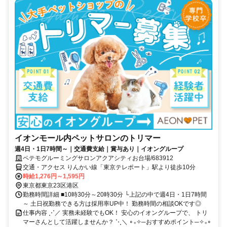
イオンモール内ペットサロンのトリマー
週4日・1日7時間～｜交通費支給｜賞与あり｜イオングループ
ペテモグルーミングサロンアクアシティお台場/683912
交通・アクセス りんかい線「東京テレポート」駅より徒歩10分
時給1,276円～1,595円
東京都東京23区港区
勤務時間詳細 ■10時30分～20時30分 └上記の中で週4日・1日7時間
～ 土日祝勤務できる方は採用率UP中！ 勤務時間の相談OKです◎
仕事内容 ⋰／ 実務未経験でもOK！ 安心のイオングループで、 トリ
マーさんとして活躍しませんか？ ⋱＼ ∘₊✧─おすすめポイント─✧₊∘