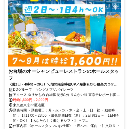
お台場のオーシャンビューレストランのホールスタッ
フ
《週2日・4時間～OK♪》＼期間限定時給UP／短期もOK♪最高のロケー
ションでリゾバ気分♪絶品まかないあり！【ピアスOK】
DDグループ キングオブザパイレーツ
アクセス ゆりかもめ 台場駅 徒歩1分 りんかい線 東京テレポート駅 徒
歩5分
時給1,600円～2,000円
東京都東京23区港区
勤務時間 ・勤務曜日：月・火・水・木・金・土・日・祝 ・勤務時
間： [1] 11:00～23:00 ・最低勤務日数（週）：2日 週2日～・1日4時
間～OK！ 【あなたらしく働けるシフト】 ＊プ...
仕事内容 《ホールスタッフのお仕事》 ・席へのご案内 ・注文取り ・