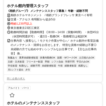
ホテル館内管理スタッフ
《相鉄グループ》 メンテナンススタッフ募集！ 年齢・経験不問
相鉄ホテルマネジメント / 相鉄グランドフレッサ 東京ベイ有明
交通・アクセス 有明駅から徒歩5分
時給1,230円以上
東京都東京23区江東区
勤務時間詳細 【勤務時間】 ◎8:00～14:00（実働6時間） ・休憩45分
（休憩時間選択可） ・週2日～勤務OK ・勤務曜日は相談OK
仕事内容 ＼接客なし！モクモク作業が中心♪／ ホテル館内や客室設備
のメンテナンス・清掃をお任せします。 特別な資格や経験は不要◎
未経験の方でも始めやすいシンプルなお仕事です。 【主なお仕事内
容】 換...
制服あり
業界未経験者歓迎
扶養内勤務OK
副業・WワークOK
土日祝のみOK
主婦・主夫歓迎
フリーター歓迎
早朝
シフト自由
学歴不問
平日のみOK
学生歓迎
転勤なし
経験不問
未経験者歓迎
午前
経験者歓迎
残業なし
月1シフト提出
夕方
同じ企業の求人
アルバイト・パート
ホテルのメンテナンススタッフ