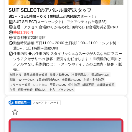
SUIT SELECTのアパレル販売スタッフ
週1～・1日1時間～ＯＫ！9割以上が未経験スタート！♪
SUIT SELECT(スーツセレクト) アクアシティお台場[525]
交通・アクセス 台場(ゆりかもめ)北口(約5分) お台場海浜公園(ゆりか
もめ)北口(約8分) 東京テレポート(りんかい線)B出口(約9分)
時給1,380円
東京都東京23区港区
勤務時間詳細 平日11:00～20:00 土日祝11:00～21:00 ・シフト制 ・
週1～、1日1時間～勤務OK!!
仕事内容 ◆お仕事内容 スタイリッシュなスーツが人気な当店で スー
ツやアクセサリーの 接客・販売をお任せします！ ※積極的な声掛け
／ノルマなし 具体的には： ・スーツやアイテムのご案内・接客 ・販
売...
制服あり
業界未経験者歓迎
扶養内勤務OK
社員登用あり
週1日からOK
副業・WワークOK
1日4時間以内OK
土日祝のみOK
主婦・主夫歓迎
フリーター歓迎
シフト自由
平日のみOK
学生歓迎
経験不問
未経験者歓迎
午前
経験者歓迎
研修あり
夕方
ブランクOK
アルバイト・パート