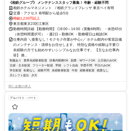
《相鉄グループ》 メンテナンススタッフ募集！ 年齢・経験不問
相鉄ホテルマネジメント / 相鉄グランドフレッサ 東京ベイ有明
交通・アクセス 有明駅から徒歩5分
時給1,230円以上
東京都東京23区江東区
勤務時間詳細 【勤務時間】 ◎8:00～14:00（実働6時間） ・休憩45分
（休憩時間選択可） ・週2日～勤務OK ・勤務曜日は相談OK
仕事内容 ＼接客なし！モクモク作業が中心♪／ ホテル館内や客室設備
のメンテナンス・清掃をお任せします。 特別な資格や経験は不要◎
未経験の方でも始めやすいシンプルなお仕事です。 【主なお仕事内
容】 換...
制服あり
業界未経験者歓迎
扶養内勤務OK
副業・WワークOK
土日祝のみOK
主婦・主夫歓迎
フリーター歓迎
早朝
シフト自由
学歴不問
平日のみOK
学生歓迎
転勤なし
経験不問
未経験者歓迎
午前
経験者歓迎
残業なし
月1シフト提出
夕方
同じ企業の求人
アルバイト・パート