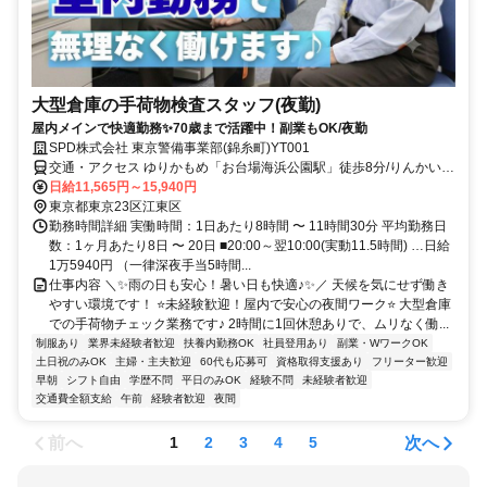
大型倉庫の手荷物検査スタッフ(夜勤)
屋内メインで快適勤務✨70歳まで活躍中！副業もOK/夜勤
SPD株式会社 東京警備事業部(錦糸町)YT001
交通・アクセス ゆりかもめ「お台場海浜公園駅」徒歩8分/りんかい線
「国際展示場駅」 徒歩 14分★東陽町駅・田町駅より無料送迎バスあ
日給11,565円～15,940円
り！
東京都東京23区江東区
勤務時間詳細 実働時間：1日あたり8時間 〜 11時間30分 平均勤務日
数：1ヶ月あたり8日 〜 20日 ■20:00～翌10:00(実動11.5時間) …日給
1万5940円 （一律深夜手当5時間...
仕事内容 ＼✨雨の日も安心！暑い日も快適♪✨／ 天候を気にせず働き
やすい環境です！ ⭐未経験歓迎！屋内で安心の夜間ワーク⭐ 大型倉庫
での手荷物チェック業務です♪ 2時間に1回休憩ありで、ムリなく働...
制服あり
業界未経験者歓迎
扶養内勤務OK
社員登用あり
副業・WワークOK
土日祝のみOK
主婦・主夫歓迎
60代も応募可
資格取得支援あり
フリーター歓迎
早朝
シフト自由
学歴不問
平日のみOK
経験不問
未経験者歓迎
交通費全額支給
午前
経験者歓迎
夜間
前へ
次へ
1
2
3
4
5