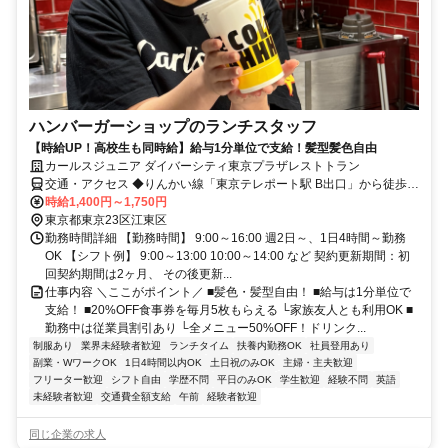
ハンバーガーショップのランチスタッフ
【時給UP！高校生も同時給】給与1分単位で支給！髪型髪色自由
カールスジュニア ダイバーシティ東京プラザレストトラン
交通・アクセス ◆りんかい線「東京テレポート駅 B出口」から徒歩5
分 ◆ゆりかもめ「台場駅」から徒歩5分
時給1,400円～1,750円
東京都東京23区江東区
勤務時間詳細 【勤務時間】 9:00～16:00 週2日～、1日4時間～勤務
OK 【シフト例】 9:00～13:00 10:00～14:00 など 契約更新期間：初
回契約期間は2ヶ月、 その後更新...
仕事内容 ＼ここがポイント／ ■髪色・髪型自由！ ■給与は1分単位で
支給！ ■20%OFF食事券を毎月5枚もらえる └家族友人とも利用OK ■
勤務中は従業員割引あり └全メニュー50%OFF！ドリンク...
制服あり
業界未経験者歓迎
ランチタイム
扶養内勤務OK
社員登用あり
副業・WワークOK
1日4時間以内OK
土日祝のみOK
主婦・主夫歓迎
フリーター歓迎
シフト自由
学歴不問
平日のみOK
学生歓迎
経験不問
英語
未経験者歓迎
交通費全額支給
午前
経験者歓迎
同じ企業の求人