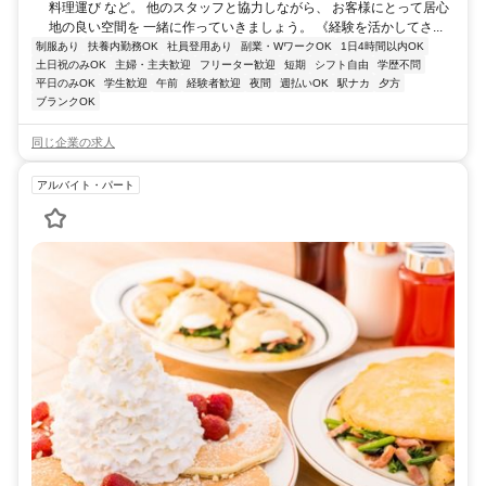
料理運び など。 他のスタッフと協力しながら、 お客様にとって居心
地の良い空間を 一緒に作っていきましょう。 《経験を活かしてさ...
制服あり
扶養内勤務OK
社員登用あり
副業・WワークOK
1日4時間以内OK
土日祝のみOK
主婦・主夫歓迎
フリーター歓迎
短期
シフト自由
学歴不問
平日のみOK
学生歓迎
午前
経験者歓迎
夜間
週払いOK
駅ナカ
夕方
ブランクOK
同じ企業の求人
アルバイト・パート