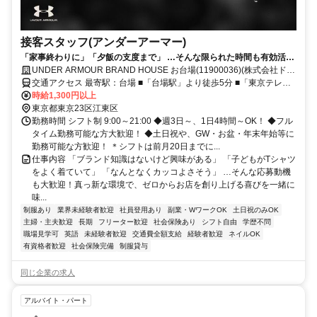
接客スタッフ(アンダーアーマー)
「家事終わりに」「夕飯の支度まで」 …そんな限られた時間も有効活用
★
UNDER ARMOUR BRAND HOUSE お台場(11900036)(株式会社ドー
ム)
交通アクセス 最寄駅：台場 ■「台場駅」より徒歩5分 ■「東京テレポ
ート駅」B出口より徒歩3分 ※駐車場あり
時給1,300円以上
東京都東京23区江東区
勤務時間 シフト制 9:00～21:00 ◆週3日～、1日4時間～OK！ ◆フル
タイム勤務可能な方大歓迎！ ◆土日祝や、GW・お盆・年末年始等に
勤務可能な方歓迎！ ＊シフトは前月20日までに...
仕事内容 「ブランド知識はないけど興味がある」 「子どもがTシャツ
をよく着ていて」 「なんとなくカッコよさそう」 …そんな応募動機
も大歓迎！真っ新な環境で、ゼロからお店を創り上げる喜びを一緒に
味...
制服あり
業界未経験者歓迎
社員登用あり
副業・WワークOK
土日祝のみOK
主婦・主夫歓迎
長期
フリーター歓迎
社会保険あり
シフト自由
学歴不問
職場見学可
英語
未経験者歓迎
交通費全額支給
経験者歓迎
ネイルOK
有資格者歓迎
社会保険完備
制服貸与
同じ企業の求人
アルバイト・パート