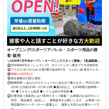
オープニング/スポーツアパレル・スポーツ用品の接
客･販売
＼2026年7月中旬オープン！オープニングスタッフ募集／【私服勤務
OK】ノルマ無し♪アパレル＆スポーツ用品店のスタッフ募集★接客デビ
OSHMAN'S(オッシュマンズ) ダイバーシティ東京プラザ店[8003]
ュー大歓迎◎
アクセス ゆりかもめ 台場1番口徒歩約7分、りんかい線 東京テレポー
トA口徒歩約7分、ゆりかもめ 青海（東京都）1番口徒歩約8分
時給1,400円以上
東京都東京23区江東区
勤務時間 ＜あなたのスケジュールに合わせて働けます＞ 平日11:00～
20:00 土日祝10:00～21:00 の間 ◆週3日以上、1日4時間の短時間～
OK ◆フルタイム歓迎 ◆シフトは自己申告制 ◆...
仕事内容 <具体的には> NEWスタッフ募集！ お客様のお会計やレジ
対応、 商品補充（品出し）、接客販売をお願いします。 お客様への
商品案内やコーディネート提案など、 接客も大切なお仕事の一つで
す...