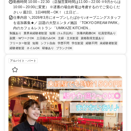
勤務時間 10:00～22:30 （店舗営業時間は11:00～22:00 ※9月からは
10:00～20:00に変更） ※遅番の場合終電は考慮するのでご安心くだ
さい♪ 週2日、1日4時間～OK！（土日ど...
仕事内容 ＼2026年3月にオープンしたばかり♪オープニングスタッフ
を追加募集★／ 話題の大型エンタメ施設 「TOKYO DREAM PARK」
内のカフェ＆レストラン 「UMIKAZE KITCHEN...
制服あり
業界未経験者歓迎
短期（3ヵ月以内）
扶養内勤務OK
社員登用あり
副業・WワークOK
土日祝のみOK
主婦・主夫歓迎
資格取得支援あり
フリーター歓迎
短期
シフト自由
学歴不問
学生歓迎
経験不問
未経験者歓迎
経験者歓迎
ネイルOK
研修あり
ブランクOK
アルバイト・パート