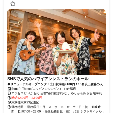
SNSで人気のハワイアンレストランのホール
◆リニューアルオープニング！土日祝時給+100円！15名以上在籍の人気
店！スタッフ仲◎オシャレな制服も人気♪◆
Eggs 'n Things(エッグスンシングス) お台場店
アクセス ゆりかもめ 台場2番口徒歩約4分、ゆりかもめ お台場海浜公
園2番口徒歩約8分、りんかい線 東京テレポートB口徒歩約9分 台場駅
時給1,400円～1,600円
徒歩5分、お台場海浜公園駅徒歩7分、東京テレポート駅徒歩9分
東京都東京23区港区
勤務時間 ・勤務曜日：月・火・水・木・金・土・日・祝 ・勤務時
間： [1] 07:00～23:00 ・最低勤務日数（週）：2日 シフトサイクル：