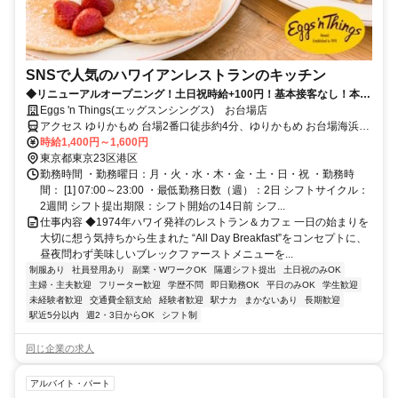
SNSで人気のハワイアンレストランのキッチン
◆リニューアルオープニング！土日祝時給+100円！基本接客なし！本格
的な調理が学べる♪食事補助60%off◆
Eggs 'n Things(エッグスンシングス) お台場店
アクセス ゆりかもめ 台場2番口徒歩約4分、ゆりかもめ お台場海浜公
園2番口徒歩約8分、りんかい線 東京テレポートB口徒歩約9分 台場駅
時給1,400円～1,600円
徒歩5分、お台場海浜公園駅徒歩7分、東京テレポート駅徒歩9分
東京都東京23区港区
勤務時間 ・勤務曜日：月・火・水・木・金・土・日・祝 ・勤務時
間： [1] 07:00～23:00 ・最低勤務日数（週）：2日 シフトサイクル：
2週間 シフト提出期限：シフト開始の14日前 シフ...
仕事内容 ◆1974年ハワイ発祥のレストラン＆カフェ 一日の始まりを
大切に想う気持ちから生まれた “All Day Breakfast”をコンセプトに、
昼夜問わず美味しいブレックファーストメニューを...
制服あり
社員登用あり
副業・WワークOK
隔週シフト提出
土日祝のみOK
主婦・主夫歓迎
フリーター歓迎
学歴不問
即日勤務OK
平日のみOK
学生歓迎
未経験者歓迎
交通費全額支給
経験者歓迎
駅ナカ
まかないあり
長期歓迎
駅近5分以内
週2・3日からOK
シフト制
同じ企業の求人
アルバイト・パート