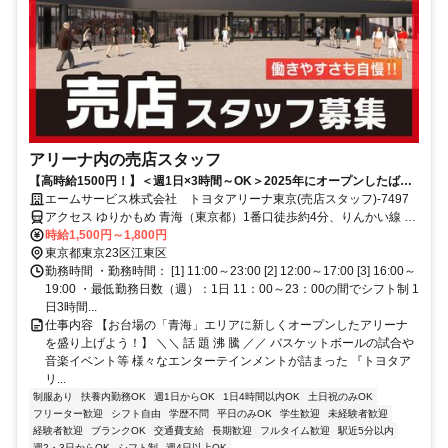
アリーナ内の売店スタッフ
【高時給1500円！】＜週1日×3時間～OK＞2025年にオープンしたばか
り！未経験者も大歓迎！
エームサービス株式会社 トヨタアリーナ東京(売店スタッフ)-7497
アクセス ゆりかもめ 青海（東京都）1番口徒歩約4分、りんかい線 東
京テレポートA口徒歩約8分、ゆりかもめ 東京ビッグサイト（ゆりか
時給1,500円～1,800円
もめ）1番口徒歩約12分
東京都東京23区江東区
勤務時間 ・勤務時間： [1] 11:00～23:00 [2] 12:00～17:00 [3] 16:00～
19:00 ・最低勤務日数（週）：1日 11：00～23：00の間でシフト制 1
日3時間...
仕事内容 【お台場の「青海」エリアに新しくオープンしたアリーナ
を盛り上げよう！】 ＼＼ 話 題 沸 騰 ／／ バスケットボールの試合や
音楽イベント等 様々なエンターテインメントが詰まった 『トヨタア
リ...
制服あり
扶養内勤務OK
週1日からOK
1日4時間以内OK
土日祝のみOK
フリーター歓迎
シフト自由
学歴不問
平日のみOK
学生歓迎
未経験者歓迎
経験者歓迎
ブランクOK
交通費支給
長期歓迎
フルタイム歓迎
駅近5分以内
週2・3日からOK
シフト制
週4日以上OK