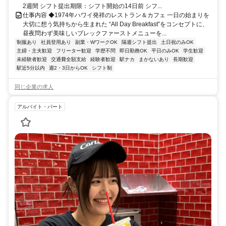
2週間 シフト提出期限：シフト開始の14日前 シフ...
仕事内容 ◆1974年ハワイ発祥のレストラン＆カフェ 一日の始まりを
大切に想う気持ちから生まれた “All Day Breakfast”をコンセプトに、
昼夜問わず美味しいブレックファーストメニューを...
制服あり
社員登用あり
副業・WワークOK
隔週シフト提出
土日祝のみOK
主婦・主夫歓迎
フリーター歓迎
学歴不問
即日勤務OK
平日のみOK
学生歓迎
未経験者歓迎
交通費全額支給
経験者歓迎
駅ナカ
まかないあり
長期歓迎
駅近5分以内
週2・3日からOK
シフト制
同じ企業の求人
アルバイト・パート