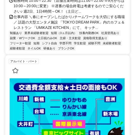
勤務時間 10:00～22:30 （店舗営業時間は11:00～22:00 ※9月からは
10:00～20:00に変更） ※遅番の場合終電は考慮するのでご安心くだ
さい♪ 週2日、1日4時間～OK！（土日ど...
仕事内容 ＼春にオープンしたばかり♪チームワークを大切にする職場
／ 話題の大型エンタメ施設 「TOKYO DREAM PARK」内のカフェ＆
レストラン 「UMIKAZE KITCHEN」にて、 キッチ...
制服あり
業界未経験者歓迎
短期（3ヵ月以内）
扶養内勤務OK
社員登用あり
副業・WワークOK
土日祝のみOK
主婦・主夫歓迎
資格取得支援あり
フリーター歓迎
短期
シフト自由
学歴不問
学生歓迎
経験不問
未経験者歓迎
経験者歓迎
ネイルOK
研修あり
ブランクOK
アルバイト・パート