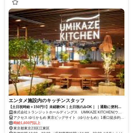
エンタメ施設内のキッチンスタッフ
【土日祝時給＋150円!!】未経験OK｜土日祝のみOK｜ ｜通勤に便利な
駅近立地♪｜時給1600円～シフト自由◎
株式会社トランジットホールディングス UMIKAZE KITCHEN(ウミ
カゼキッチン)
アクセス ゆりかもめ 東京ビッグサイト（ゆりかもめ）1番口徒歩約5
分、りんかい線 国際展示場（りんかい線）C口徒歩約9分、ゆりかも
時給1,600円以上
め 有明（東京都）1番口徒歩約12分
東京都東京23区江東区