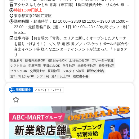
ィ)-7497
アクセス ゆりかもめ 青海（東京都）1番口徒歩約4分、りんかい線 東
京テレポートA口徒歩約8分、ゆりかもめ 東京ビッグサイト（ゆりか
時給1,500円以上
もめ）1番口徒歩約12分
東京都東京23区江東区
勤務時間 ・勤務時間： [1] 10:00～23:30 [2] 11:00～19:00 [3] 15:00～
23:00 ・最低勤務日数（週）：1日 10：00～23：30の間でシフト制 1
日5.5...
仕事内容 【お台場の「青海」エリアに新しくオープンしたアリーナ
を盛り上げよう！】 ＼＼ 話 題 沸 騰 ／／ バスケットボールの試合や
音楽イベント等 様々なエンターテインメントが詰まった 『トヨタア
リ...
制服あり
扶養内勤務OK
週1日からOK
土日祝のみOK
フリーター歓迎
シフト自由
学歴不問
平日のみOK
学生歓迎
未経験者歓迎
経験者歓迎
ブランクOK
交通費支給
長期歓迎
フルタイム歓迎
駅近5分以内
週2・3日からOK
シフト制
週4日以上OK
履歴書不要
アルバイト・パート