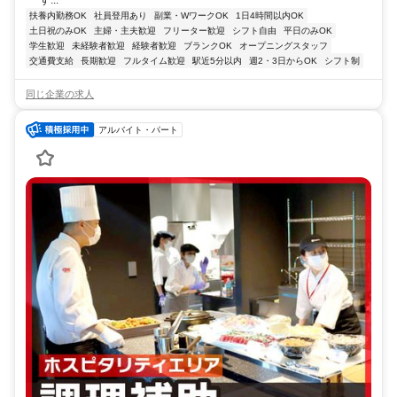
扶養内勤務OK
社員登用あり
副業・WワークOK
1日4時間以内OK
土日祝のみOK
主婦・主夫歓迎
フリーター歓迎
シフト自由
平日のみOK
学生歓迎
未経験者歓迎
経験者歓迎
ブランクOK
オープニングスタッフ
交通費支給
長期歓迎
フルタイム歓迎
駅近5分以内
週2・3日からOK
シフト制
同じ企業の求人
アルバイト・パート