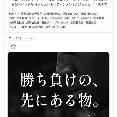
音楽イベント等 様々なエンターテインメントが詰まった 『トヨタア
リ...
制服あり
業界未経験者歓迎
扶養内勤務OK
週1日からOK
土日祝のみOK
主婦・主夫歓迎
フリーター歓迎
シフト自由
学歴不問
平日のみOK
学生歓迎
未経験者歓迎
経験者歓迎
研修あり
ブランクOK
交通費支給
長期歓迎
フルタイム歓迎
駅近5分以内
週2・3日からOK
アルバイト・パート