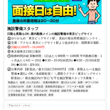
施設警備スタッフ
日勤も夜勤もOK♪屋内勤務メインの施設警備＠東京ビッグサイト
ゆりかもめ「東京ビッグサイト駅」 直結の複合商業施設/シンテイ警
備株式会社 湾岸支社
交通・アクセス 東京ビッグサイト駅より徒歩約1分、国際展示場駅よ
り徒歩約5分
日給12,500円～16,000円
東京都東京23区江東区
勤務時間詳細 実働時間：1日あたり9時間 〜 10時間 平均勤務日数：1
ヶ月あたり4日 〜 20日 ◆8:30～20:00(休憩2h) ◆9:00～20:00(休憩
2h) ◆20:00～翌9:00(...
仕事内容 【駅直結／最大日給1万6000円】 日勤・夜勤えらべる施設
警備★週払いOK／未経験歓迎！ ＼通勤ラクラク！東京ビッグサイト
駅直結♪／ 複合施設内の“安心”を守る施設警備スタッフ大募集！ ...
制服あり
短期（3ヵ月以内）
扶養内勤務OK
週1日からOK
副業・WワークOK
土日祝のみOK
主婦・主夫歓迎
資格取得支援あり
フリーター歓迎
短期
シフト自由
学歴不問
平日のみOK
学生歓迎
経験不問
未経験者歓迎
交通費全額支給
午前
経験者歓迎
夜間
アルバイト・パート