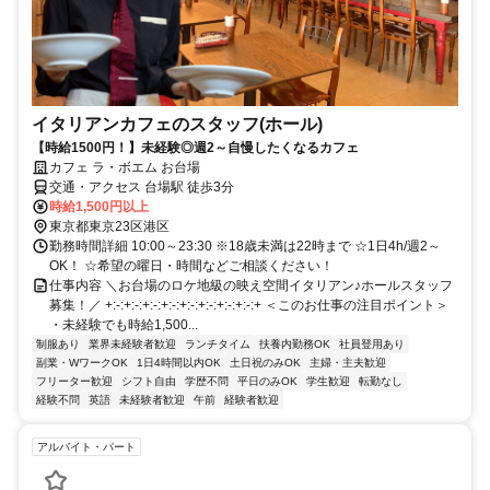
イタリアンカフェのスタッフ(ホール)
【時給1500円！】未経験◎週2～自慢したくなるカフェ
カフェ ラ・ボエム お台場
交通・アクセス 台場駅 徒歩3分
時給1,500円以上
東京都東京23区港区
勤務時間詳細 10:00～23:30 ※18歳未満は22時まで ☆1日4h/週2～
OK！ ☆希望の曜日・時間などご相談ください！
仕事内容 ＼お台場のロケ地級の映え空間イタリアン♪ホールスタッフ
募集！／ +:-:+:-:+:-:+:-:+:-:+:-:+:-:+:-:+ ＜このお仕事の注目ポイント＞
・未経験でも時給1,500...
制服あり
業界未経験者歓迎
ランチタイム
扶養内勤務OK
社員登用あり
副業・WワークOK
1日4時間以内OK
土日祝のみOK
主婦・主夫歓迎
フリーター歓迎
シフト自由
学歴不問
平日のみOK
学生歓迎
転勤なし
経験不問
英語
未経験者歓迎
午前
経験者歓迎
アルバイト・パート