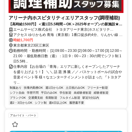
アリーナ内ホスピタリティエリアスタッフ(調理補助)
【高時給1500円】＜週1日5.5時間～OK＞2025年オープンの新施設★未
経験歓迎！家庭との両立◎
エームサービス株式会社 トヨタアリーナ東京(ホスピタリテ
ィ)-7497
アクセス ゆりかもめ 青海（東京都）1番口徒歩約4分、りんかい線 東
京テレポートA口徒歩約8分、ゆりかもめ 東京ビッグサイト（ゆりか
時給1,700円
もめ）1番口徒歩約12分
東京都東京23区江東区
勤務時間 ・勤務時間： [1] 09:00～23:30 [2] 08:00～17:00 [3] 12:00～
21:00 ・最低勤務日数（週）：1日 9：00～23：30の間でシフト制 1
日5.5時...
仕事内容 【お台場の「青海」エリアに新しくオープンしたアリーナ
を盛り上げよう！】 ＼＼ 話 題 沸 騰 ／／ バスケットボールの試合や
音楽イベント等 様々なエンターテインメントが詰まった 『トヨタア
リ...
制服あり
扶養内勤務OK
週1日からOK
土日祝のみOK
フリーター歓迎
シフト自由
学歴不問
平日のみOK
学生歓迎
未経験者歓迎
経験者歓迎
ブランクOK
交通費支給
長期歓迎
フルタイム歓迎
駅近5分以内
週2・3日からOK
シフト制
週4日以上OK
履歴書不要
アルバイト・パート