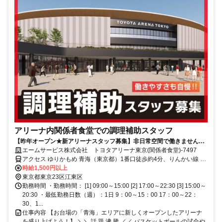
アリーナ内関係者食堂での調理補助スタッフ
【昨年オープン★新アリーナスタッフ募集】非日常空間で働きません
か？週1日～OK！未経験者も大歓迎！
エームサービス株式会社 トヨタアリーナ東京(関係者食堂)-7497
アクセス ゆりかもめ 青海（東京都）1番口徒歩約4分、りんかい線 東
京テレポートA口徒歩約8分、ゆりかもめ 東京ビッグサイト（ゆりか
時給1,500円以上
もめ）1番口徒歩約12分
東京都東京23区江東区
勤務時間 ・勤務時間： [1] 09:00～15:00 [2] 17:00～22:30 [3] 15:00～
20:30 ・最低勤務日数（週）：1日 9：00～15：00 17：00～22：
30、1...
仕事内容 【お台場の「青海」エリアに新しくオープンしたアリーナ
を盛り上げよう！】 ＼＼ 話 題 沸 騰 ／／ バスケットボールの試合や