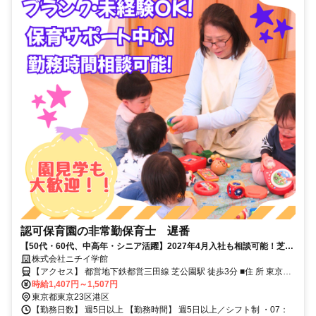
認可保育園の非常勤保育士 遅番
【50代・60代、中高年・シニア活躍】2027年4月入社も相談可能！芝公
園駅から徒歩3分！45名定員の認可保育園です。
株式会社ニチイ学館
【アクセス】 都営地下鉄都営三田線 芝公園駅 徒歩3分 ■住 所 東京都
港区 芝２丁目１-２７穴水ビル2F ■アクセス 都営地下鉄都営三田線 芝
時給1,407円～1,507円
公園駅 徒歩3分
東京都東京23区港区
【勤務日数】 週5日以上 【勤務時間】 週5日以上／シフト制 ・07：