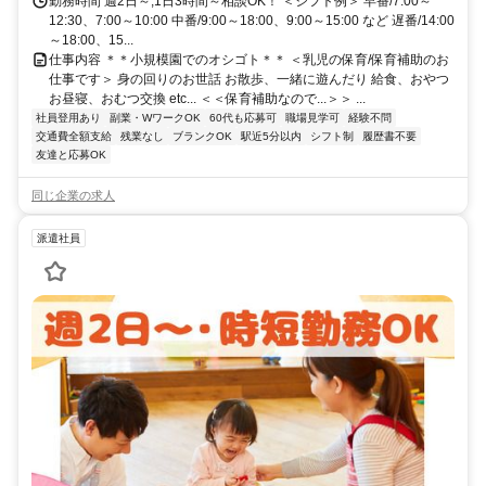
勤務時間 週2日～,1日3時間～相談OK！ ＜シフト例＞ 早番/7:00～
12:30、7:00～10:00 中番/9:00～18:00、9:00～15:00 など 遅番/14:00
～18:00、15...
仕事内容 ＊＊小規模園でのオシゴト＊＊ ＜乳児の保育/保育補助のお
仕事です＞ 身の回りのお世話 お散歩、一緒に遊んだり 給食、おやつ
お昼寝、おむつ交換 etc... ＜＜保育補助なので...＞＞ ...
社員登用あり
副業・WワークOK
60代も応募可
職場見学可
経験不問
交通費全額支給
残業なし
ブランクOK
駅近5分以内
シフト制
履歴書不要
友達と応募OK
同じ企業の求人
派遣社員