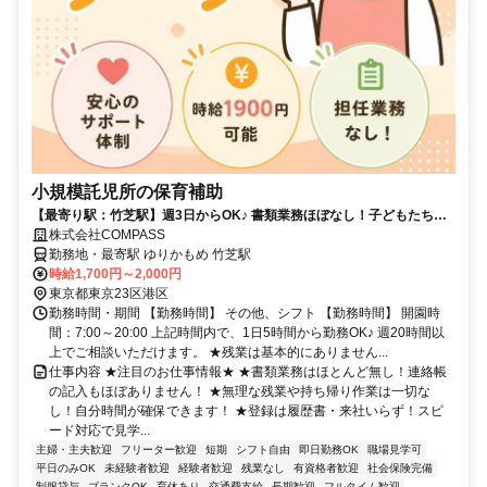
小規模託児所の保育補助
【最寄り駅：竹芝駅】週3日からOK♪ 書類業務ほぼなし！子どもたちと
じっくり関われる環境★
株式会社COMPASS
勤務地・最寄駅 ゆりかもめ 竹芝駅
時給1,700円～2,000円
東京都東京23区港区
勤務時間・期間 【勤務時間】 その他、シフト 【勤務時間】 開園時
間：7:00～20:00 上記時間内で、1日5時間から勤務OK♪ 週20時間以
上でご相談いただけます。 ★残業は基本的にありません...
仕事内容 ★注目のお仕事情報★ ★書類業務はほとんど無し！連絡帳
の記入もほぼありません！ ★無理な残業や持ち帰り作業は一切な
し！自分時間が確保できます！ ★登録は履歴書・来社いらず！スピ
ード対応で見学...
主婦・主夫歓迎
フリーター歓迎
短期
シフト自由
即日勤務OK
職場見学可
平日のみOK
未経験者歓迎
経験者歓迎
残業なし
有資格者歓迎
社会保険完備
制服貸与
ブランクOK
育休あり
交通費支給
長期歓迎
フルタイム歓迎