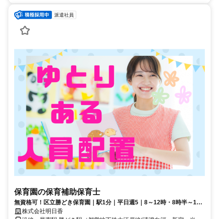
派遣社員
保育園の保育補助保育士
無資格可！区立勝どき保育園｜駅1分｜平日週5｜8～12時・8時半～12
時半・14時半～18時半で相談
株式会社明日香