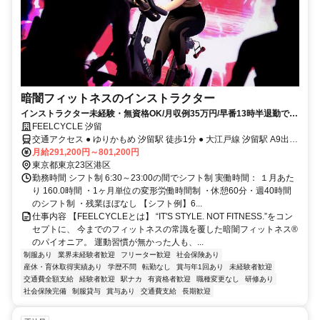
暗闇フィットネスのインストラクター
インストラクター未経験・無資格OK/月収例35万円/早番13時半退勤でプ
ライベート充実
FEELCYCLE 汐留
交通アクセス ● ゆりかもめ 汐留駅 徒歩1分 ● 大江戸線 汐留駅 A9出口
徒歩1分
月給291,200円～801,200円
東京都東京23区港区
勤務時間 シフト制 6:30～23:00の間でシフト制 実働時間： １月あた
り 160.0時間 ・1ヶ月単位の変形労働時間制 ・休憩60分・週40時間
のシフト制 ・残業ほぼなし 【シフト例】6...
仕事内容 【FEELCYCLEとは】 “IT'S STYLE. NOT FITNESS.”をコン
セプトに、 今までのフィットネスの常識を覆した暗闇フィットネス®
のパイオニア。 運動習慣が無かった人も、...
制服あり
業界未経験者歓迎
フリーター歓迎
社会保険あり
産休・育休取得実績あり
学歴不問
転勤なし
賞与年1回あり
未経験者歓迎
交通費全額支給
経験者歓迎
駅ナカ
有資格者歓迎
職種変更なし
研修あり
社会保険完備
制服貸与
賞与あり
交通費支給
長期歓迎