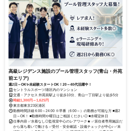
高級レジデンス施設のプール管理スタッフ(青山・外苑
前エリア)
週2日～OK✨未経験スタートOK！20～40代活躍中！
セントラルスポーツ/港区内のマンション
交通・アクセス 外苑前駅より徒歩10分、青山一丁目駅より徒歩5分
時給1,300円～1,625円
東京都東京23区港区
勤務時間詳細 6:00～24:00 ※早番（6:00～）の勤務が可能な方 ■週2
日～OK！ ■勤務時間や曜日はご相談ください◎ ■水曜定休日
仕事内容 ✅水着なし◎監視室中心のレアワーク★ ✅居住者専用施設だ
から落ち着いて働ける ✅受付・安全確認・設備チェックが中心♪ ✅未