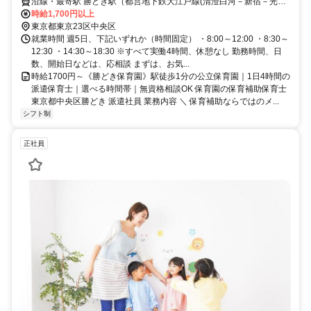
沿線・最寄駅 勝どき駅（都営地下鉄大江戸線(清澄白河－新宿－光が
丘)）より徒歩1分月島駅（都営大江戸線/東京メトロ有楽町線）より徒
時給1,700円以上
歩8分築地駅（東京メトロ日比谷線）より徒歩14分
東京都東京23区中央区
就業時間 週5日、下記いずれか（時間固定） ・8:00～12:00 ・8:30～
12:30 ・14:30～18:30 ※すべて実働4時間、休憩なし 勤務時間、日
数、開始日などは、応相談 まずは、お気...
時給1700円～《勝どき保育園》駅徒歩1分の公立保育園｜1日4時間の
派遣保育士｜選べる時間帯｜無資格相談OK 保育園の保育補助保育士
東京都中央区勝どき 派遣社員 業務内容 ＼ 保育補助ならではのメ...
シフト制
正社員