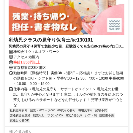
乳幼児クラスの見守り保育士/kc130101
乳幼児の見守り保育で負担少な目、経験浅くても安心/9-19時の内1日3h
～短時間【お試し短期ok】
株式会社ウィルオブ・ワーク
アクセス 港区内
時給1,850円以上
東京都東京23区港区
勤務時間 【勤務時間】 実働3h～/週2日～応相談！ まずはお試し短期
の勤務もOK! ＜シフト例＞ 早番/7:00～12:30、7:00～10:00 中番/9:00
～18:00、9:00～15:00...
仕事内容 ＜乳幼児の見守り・サポートがメイン！＞ 乳幼児のお世
話、見守りが中心となります！ 主に… ミルクや離乳食の介助 おむつ
変え おひるねのサポート などをお任せします！ 見守り業務が中心と
な...
社員登用あり
副業・WワークOK
60代も応募可
職場見学可
経験不問
交通費全額支給
残業なし
ブランクOK
駅近5分以内
シフト制
履歴書不要
友達と応募OK
同じ企業の求人