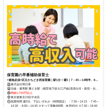
保育園の早番補助保育士
<資格必須>区立かちどき西保育園｜駅1分！週5｜7：45～14時半、8時
～14：45など3種で応相談
株式会社明日香
沿線・最寄駅 勝どき駅（都営地下鉄大江戸線(清澄白河－新宿－光が
丘)）より徒歩1分月島駅（都営大江戸線/東京メトロ有楽町線）より徒
時給1,700円以上
歩9分築地駅（東京メトロ日比谷線）より徒歩14分
東京都東京23区中央区
就業時間 週5日、下記いずれか（時間固定） ・7:30～14:15 ・7:45～
14:30 ・8:00～14:45 ※すべて実働6時間、休憩45分 ※7:30～19:40