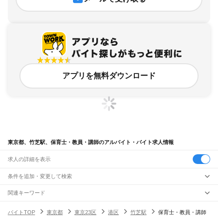
アプリを無料ダウンロード
東京都、竹芝駅、保育士・教員・講師のアルバイト・バイト求人情報
求人の詳細を表示
条件を追加・変更して検索
市区町村を追加・変更
関連キーワード
完全在宅ワーク 全国
シール貼り 在宅
現在地周辺
ガチャガチャ
犬カフェ
東京都
駅を追加・変更
バイトTOP
東京都
東京23区
港区
竹芝駅
保育士・教員・講師
東京都
すべて