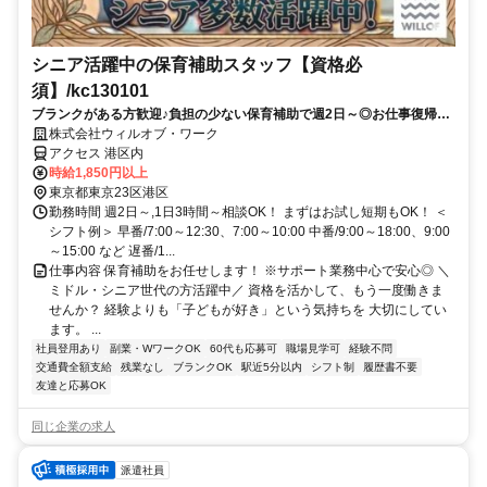
シニア活躍中の保育補助スタッフ【資格必
須】/kc130101
ブランクがある方歓迎♪負担の少ない保育補助で週2日～◎お仕事復帰し
ませんか？書き物・ピアノ・保護者対応もありません！
株式会社ウィルオブ・ワーク
アクセス 港区内
時給1,850円以上
東京都東京23区港区
勤務時間 週2日～,1日3時間～相談OK！ まずはお試し短期もOK！ ＜
シフト例＞ 早番/7:00～12:30、7:00～10:00 中番/9:00～18:00、9:00
～15:00 など 遅番/1...
仕事内容 保育補助をお任せします！ ※サポート業務中心で安心◎ ＼
ミドル・シニア世代の方活躍中／ 資格を活かして、もう一度働きま
せんか？ 経験よりも「子どもが好き」という気持ちを 大切にしてい
ます。 ...
社員登用あり
副業・WワークOK
60代も応募可
職場見学可
経験不問
交通費全額支給
残業なし
ブランクOK
駅近5分以内
シフト制
履歴書不要
友達と応募OK
同じ企業の求人
派遣社員