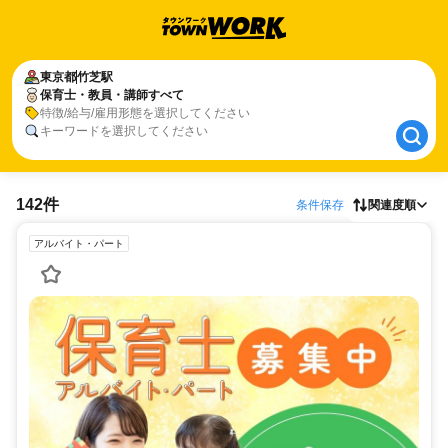
東京都
東京都
竹芝駅
竹芝駅
保育士・教員・講師すべて
保育士・教員・講師すべて
特徴/給与/雇用形態を選択してください
キーワードを選択してください
142件
条件保存
関連度順
アルバイト・パート