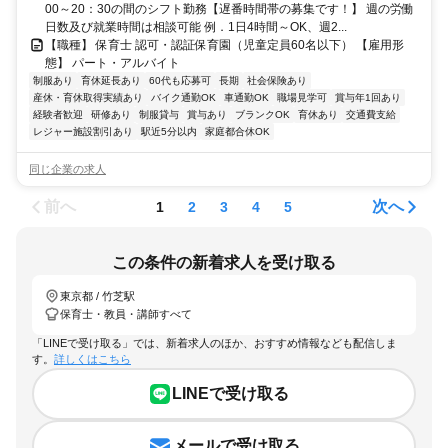
00～20：30の間のシフト勤務【遅番時間帯の募集です！】 週の労働
日数及び就業時間は相談可能 例．1日4時間～OK、週2...
【職種】 保育士 認可・認証保育園（児童定員60名以下） 【雇用形
態】 パート・アルバイト
制服あり
育休延長あり
60代も応募可
長期
社会保険あり
産休・育休取得実績あり
バイク通勤OK
車通勤OK
職場見学可
賞与年1回あり
経験者歓迎
研修あり
制服貸与
賞与あり
ブランクOK
育休あり
交通費支給
レジャー施設割引あり
駅近5分以内
家庭都合休OK
同じ企業の求人
前へ
次へ
1
2
3
4
5
この条件の新着求人を受け取る
東京都 / 竹芝駅
保育士・教員・講師すべて
「LINEで受け取る」では、新着求人のほか、おすすめ情報なども配信しま
す。
詳しくはこちら
LINEで受け取る
メールで受け取る