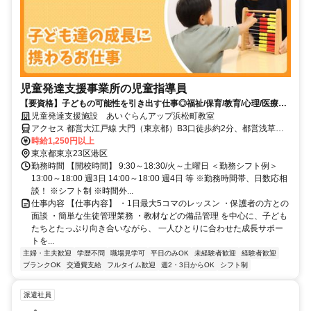
児童発達支援事業所の児童指導員
【要資格】子どもの可能性を引き出す仕事◎福祉/保育/教育/心理/医療等
の学部卒or教員・保育の資格があればOK
児童発達支援施設 あいぐらんアップ浜松町教室
アクセス 都営大江戸線 大門（東京都）B3口徒歩約2分、都営浅草線
大門（東京都）B3口徒歩約2分、ＪＲ京浜東北線 浜松町北口徒歩約2
時給1,250円以上
分
東京都東京23区港区
勤務時間 【開校時間】 9:30～18:30/火～土曜日 ＜勤務シフト例＞
13:00～18:00 週3日 14:00～18:00 週4日 等 ※勤務時間帯、日数応相
談！ ※シフト制 ※時間外...
仕事内容 【仕事内容】 ・1日最大5コマのレッスン ・保護者の方との
面談 ・簡単な生徒管理業務 ・教材などの備品管理 を中心に、子ども
たちとたっぷり向き合いながら、 一人ひとりに合わせた成長サポー
トを...
主婦・主夫歓迎
学歴不問
職場見学可
平日のみOK
未経験者歓迎
経験者歓迎
ブランクOK
交通費支給
フルタイム歓迎
週2・3日からOK
シフト制
派遣社員