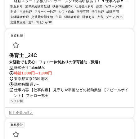
経験スタート多数◎ ✅eラーニング+現場研修あり！ ▼仕事内容▼ ...
制服あり
業界未経験者歓迎
扶養内勤務OK
社員登用あり
副業・WワークOK
主婦・主夫歓迎
フリーター歓迎
シフト自由
学歴不問
学生歓迎
経験不問
未経験者歓迎
交通費全額支給
午前
経験者歓迎
研修あり
夕方
ブランクOK
交通費支給
週2・3日からOK
派遣社員
保育士 _24C
未経験でも安心｜フォロー体制ありの保育補助（派遣）
株式会社TalentiUs
時給1,600円～1,800円
東京都東京23区港区
勤務時間 週3～
仕事内容 【仕事内容】 見守りや準備などの補助業務 【アピールポイ
ント】 フォロー充実
シフト制
同じ企業の求人
業務委託