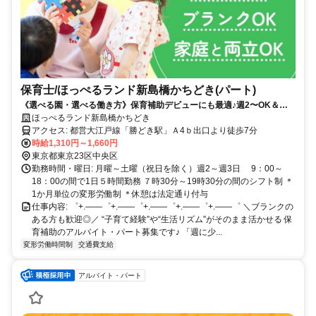
保育士/ほっぺるランド新島橋かちどき(パート)
《選べる園・選べる働き方》保育補助デビューにも最適♪週2〜OK＆資
格を活かした働き方も叶います！
ほっぺるランド新島橋かちどき
アクセス: 都営大江戸線「勝どき駅」Ａ4ｂ出口より徒歩7分
時給1,310円～1,660円
東京都東京23区中央区
勤務時間・曜日: 月曜～土曜（祝日を除く）週2～週3日 9：00～
18：00の間で1日５時間勤務 ７時30分～19時30分の間のシフト制 ＊
1か月単位の変形労働制 ＊休憩は法定通り付与
仕事内容: ゜+.――゜+.――゜+.――゜+.――゜+.――゜ ＼ブランクの
ある方も歓迎◎／ “子育て経験”や“生活リズム”がそのまま活かせる 保
育補助のアルバイト・パート募集です♪ 「週に少...
変形労働時間制
交通費支給
アルバイト・パート