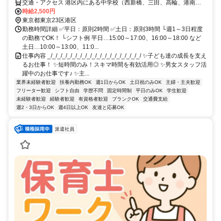
交通・アクセス 港区内にある中学校（西新橋、三田、高輪、港南、
白金、六本木、西麻布、赤坂、北青山、台場など） ◆希望がある方
時給2,500円
はお聞かせください！
東京都東京23区港区
勤務時間詳細 ✅平日：原則2時間 ✅土日：原則3時間 └週1～3日程度
の勤務でOK！ └シフト例 平日…15:00～17:00、16:00～18:00 など
土日…10:00～13:00、11:0...
仕事内容 _/_/_/_/_/_/_/_/_/_/_/_/_/_/_/_/_/_/_/ ✨子ども達の成長を支え
るお仕事！ ✨短時間のみ！スキマ時間を有効活用◎ ✨男女スタッフ活
躍中のお仕事です♪ ✨主...
業界未経験者歓迎
扶養内勤務OK
週1日からOK
土日祝のみOK
主婦・主夫歓迎
フリーター歓迎
シフト自由
学歴不問
固定時間制
平日のみOK
学生歓迎
未経験者歓迎
経験者歓迎
有資格者歓迎
ブランクOK
交通費支給
週2・3日からOK
週4日以上OK
友達と応募OK
派遣社員