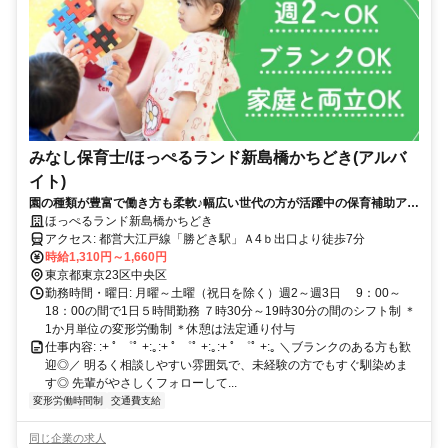
みなし保育士/ほっぺるランド新島橋かちどき(アルバ
イト)
園の種類が豊富で働き方も柔軟♪幅広い世代の方が活躍中の保育補助アル
バイト！髪色・ネイルOKで“自分らしく”週2日から働けます◎
ほっぺるランド新島橋かちどき
アクセス: 都営大江戸線「勝どき駅」Ａ4ｂ出口より徒歩7分
時給1,310円～1,660円
東京都東京23区中央区
勤務時間・曜日: 月曜～土曜（祝日を除く）週2～週3日 9：00～
18：00の間で1日５時間勤務 ７時30分～19時30分の間のシフト制 ＊
1か月単位の変形労働制 ＊休憩は法定通り付与
仕事内容: :+ ﾟ ゜ﾟ +:｡:+ ﾟ ゜ﾟ +:｡:+ ﾟ ゜ﾟ +:｡ ＼ブランクのある方も歓
迎◎／ 明るく相談しやすい雰囲気で、未経験の方でもすぐ馴染めま
す◎ 先輩がやさしくフォローして...
変形労働時間制
交通費支給
同じ企業の求人