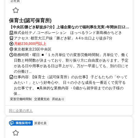
正社員
保育士(認可保育所)
【中央区/勝どき駅徒歩7分】上場企業なので福利厚生充実♪年間休日120
日以上／有給取得率87％／月平均残業1.2h☆
株式会社テノ.コーポレーション ほっぺるランド新島橋かちどき
アクセス: 都営大江戸線「勝どき駅」Ａ4ｂ出口より徒歩7分
月給230,000円以上
東京都東京23区中央区
勤務時間・曜日: ■「１カ月単位での変形労働時間制」月単位で、働く
日数と時間数が決まっており、割り振り方に自由度があります。予定
がある日や用事がある日は早上がり。万が一早退しても、別の日にそ
の分働け...
仕事内容: 【保育士（認可保育所）のお仕事】 子どもたちの「やって
みたい！」という好奇心や、 日々の小さな成長を一番近くで見守る
お仕事です。 ■具体的な業務内容 ・0歳から就学前までのお子様の
保...
変形労働時間制
交通費支給
昇給あり
同じ企業の求人
派遣社員