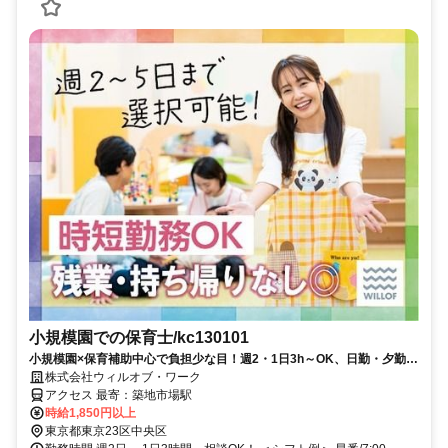
小規模園での保育士/kc130101
小規模園×保育補助中心で負担少な目！週2・1日3h～OK、日勤・夕勤等
の選択可！ミドルシニアも
株式会社ウィルオブ・ワーク
アクセス 最寄：築地市場駅
時給1,850円以上
東京都東京23区中央区