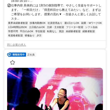
16:00 16:10～...
仕事内容 具体的には 1対3の個別指導で、やさしく生徒をサポートし
ます。 「一科目だけ」「得意科目から教えてみたい」など、 まずは
ご希望をお伺いします。 授業の流れ▼ ・生徒さんと楽しくお話して
スタ...
業界未経験者歓迎
扶養内勤務OK
社員登用あり
週1日からOK
副業・WワークOK
1日4時間以内OK
土日祝のみOK
主婦・主夫歓迎
フリーター歓迎
シフト自由
学歴不問
平日のみOK
学生歓迎
転勤なし
英語
未経験者歓迎
経験者歓迎
有資格者歓迎
研修あり
夕方
同じ企業の求人
正社員