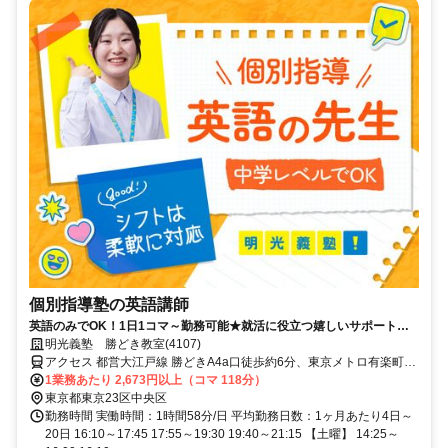
個別指導塾の英語講師
英語のみでOK！1日1コマ～勤務可能★就活に役立つ嬉しいサポートも
◎ミドル・シニアも活躍中
明光義塾 勝どき教室(4107)
アクセス 都営大江戸線 勝どきA4a口徒歩約6分、東京メトロ有楽町線
月島10番口徒歩約15分、都営大江戸線 月島10番口徒歩約15分
1業務あたり 2,673円以上（コマ 118分）
東京都東京23区中央区
勤務時間 実働時間：1時間58分/日 平均勤務日数：1ヶ月あたり4日～
20日 16:10～17:45 17:55～19:30 19:40～21:15 【土曜】 14:25～