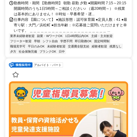
勤務時間・期間 【勤務時間】 朝勤 昼勤 夕勤 ●開園時間 7:15～20:15
開園時間のうち1日5時間～ご相談ください♪ （週20時間～） ※残業
は基本的にありません！ ※時短・早番希望・遅...
仕事内容 【園について】 ●施設形態：認可保育園 ●定員人数：41 ●最
寄り駅：大門／浜松町 ●担当年齢：※応募後ご質問いただけますと幸
いです。 ＿＿＿＿＿＿＿＿＿＿＿＿＿＿＿＿＿＿＿＿＿ ...
業界未経験者歓迎
副業・WワークOK
1日4時間以内OK
主婦・主夫歓迎
フリーター歓迎
早朝
シフト自由
学歴不問
即日勤務OK
固定時間制
職場見学可
平日のみOK
未経験者歓迎
交通費全額支給
経験者歓迎
残業なし
夕方
社会保険完備
ブランクOK
日中
アルバイト・パート