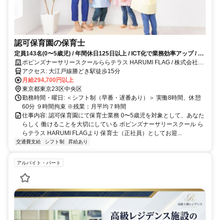
認可保育園の保育士
定員143名(0〜5歳児) / 年間休日125日以上 / ICT化で業務効率アップ / 充
実の研修制度あり
ポピンズナーサリースクールららテラス HARUMI FLAG / 株式会社ポ
ピンズエデュケア
アクセス: 大江戸線勝どき駅徒歩15分
月給294,700円以上
東京都東京23区中央区
勤務時間・曜日: ＜シフト制（早番・遅番あり）＞ 実働8時間、休憩
60分 ９時間拘束 ※残業：月平均７時間
仕事内容: 認可保育園にて保育士業務 0〜5歳児を対象として、あなた
らしく 働けることを大切にしている ポピンズナーサリースクール ら
らテラス HARUMI FLAGより 保育士（正社員）としてお迎...
交通費支給
シフト制
昇給あり
アルバイト・パート