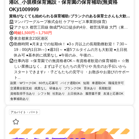
港区_小規模保育施設・保育園の保育補助(無資格
OK)/1009999
資格がなくても始められる保育補助♪ブランクのある保育士さんも大歓
迎！日払いOK◎
マンパワーグループ株式会社 ケアサービス事業部(保育)
アクセス 都営三田線 御成門A1口徒歩約4分、都営浅草線 大門（東京
都）A5口徒歩約5分、都営大江戸線 大門（東京都）A5口徒歩約5分
時給1,500円～1,750円
車・バイク通勤OK（派遣先による）
東京都東京23区港区
勤務時間 ●月末までの短期ok！ ●3ヶ月以上の長期勤務歓迎！ 7:30～
19：00(内1日3h～) ●週3日～ ●週5フルタイムの方も大歓迎 ●土日祝
休み可 ●基本的に残業なし ●午前のみ、午後の...
仕事内容 ＜保育園での無資格者OK～有資格者歓迎の保育補助＞ ☆難
しい業務はなく、まずは子どもたちの見守りや 先生のお手伝いから
スタートできます♪ ・子どもたちの見守り ・お散歩やお遊びのサポー
ト...
副業・WワークOK
60代も応募可
バイク通勤OK
短期
車通勤OK
職場見学可
交通費全額支給
残業なし
研修あり
ブランクOK
育休あり
長期歓迎
資格取得手当あり
シフト制
社割あり
土日祝休み
履歴書不要
友達と応募OK
食事補助あり
アルバイト・パート