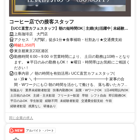
コーヒー店での接客スタッフ
【UCC直営カフェスタッフ】朝の短時間OK│主婦(夫)活躍中│未経験
OK│スタッフ割引あり
上島珈琲店 大門店
アクセス 「大門駅」徒歩1分★食事補助・社割あり★交通費支給
時給1,350円
東京都東京23区港区
勤務時間 6:00～9:00 ※営業時間により、 土日の勤務は10時～となり
ます。 ★平日のみの勤務もOK！ ★曜日・時間帯はお気軽にご相談く
ださい！
仕事内容 ／ 朝の時間を有効活用♪ UCC直営カフェスタッフ(ゝ
ω・)9★ ＼ ╋━━━━━━━━━━━━━━━━━━╋ 家事の合
間・Wワークにも◎ 朝の時間を活かして働ける、 落ち着いたカフ...
制服あり
業界未経験者歓迎
扶養内勤務OK
副業・WワークOK
1日4時間以内OK
土日祝のみOK
主婦・主夫歓迎
フリーター歓迎
早朝
シフト自由
即日勤務OK
平日のみOK
学生歓迎
経験不問
未経験者歓迎
交通費全額支給
午前
経験者歓迎
残業なし
研修あり
同じ企業の求人
アルバイト・パート