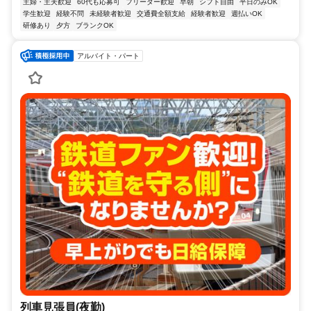
主婦・主夫歓迎
60代も応募可
フリーター歓迎
早朝
シフト自由
平日のみOK
学生歓迎
経験不問
未経験者歓迎
交通費全額支給
経験者歓迎
週払いOK
研修あり
夕方
ブランクOK
アルバイト・パート
列車見張員(夜勤)