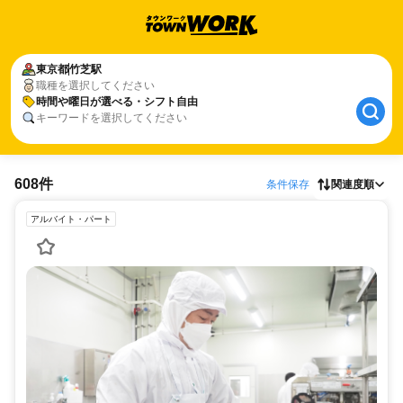
東京都
竹芝駅
職種を選択してください
時間や曜日が選べる・シフト自由
キーワードを選択してください
608件
条件保存
関連度順
アルバイト・パート