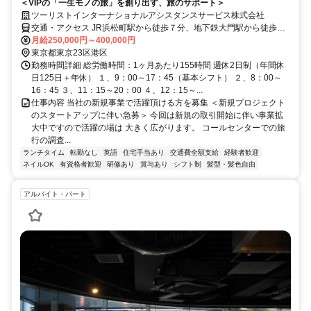
＜VIPの「一生モノの旅」を創り出す、旅のサポート＞
ツーリストインターナショナルアシスタンスサービス株式会社
交通・アクセス JR浜松町駅から徒歩７分、地下鉄大門駅から徒歩１
０分
月給250,000円～400,000円
東京都東京23区港区
勤務時間詳細 総労働時間：1ヶ月あたり155時間 週休2日制（年間休
日125日＋年休） １、9：00～17：45（基本シフト） ２、8：00～
16：45 ３、11：15～20：00 ４、12：15～...
仕事内容 当社の新規事業で活躍頂ける方を募集 ＜新規プロジェクト
のスタートアップに伴い急募＞ 今回は新規の取引開始に伴い事業拡
大中ですので活躍の場は 大きく広がります。 コールセンターでの旅
行の調査...
ランチタイム
転勤なし
英語
住宅手当あり
交通費全額支給
経験者歓迎
ネイルOK
有資格者歓迎
研修あり
賞与あり
シフト制
髪型・髪色自由
アルバイト・パート