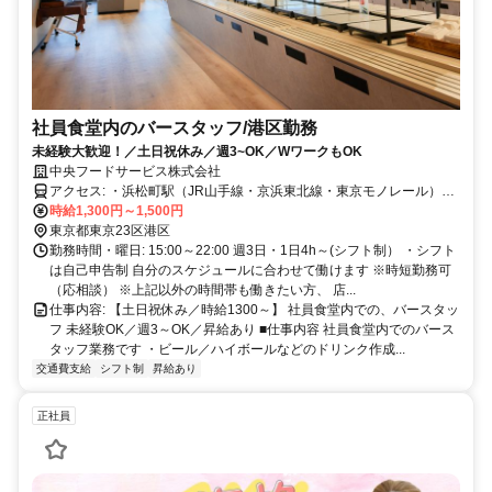
社員食堂内のバースタッフ/港区勤務
未経験大歓迎！／土日祝休み／週3~OK／WワークもOK
中央フードサービス株式会社
アクセス: ・浜松町駅（JR山手線・京浜東北線・東京モノレール）
徒歩4分 ・竹芝駅（ゆりかもめ）西口 徒歩2分 ・大門駅（都営地下
時給1,300円～1,500円
鉄浅草線・大江戸線）B1・B2出口 徒歩5分
東京都東京23区港区
勤務時間・曜日: 15:00～22:00 週3日・1日4h～(シフト制） ・シフト
は自己申告制 自分のスケジュールに合わせて働けます ※時短勤務可
（応相談） ※上記以外の時間帯も働きたい方、 店...
仕事内容: 【土日祝休み／時給1300～】 社員食堂内での、バースタッ
フ 未経験OK／週3～OK／昇給あり ■仕事内容 社員食堂内でのバース
タッフ業務です ・ビール／ハイボールなどのドリンク作成...
交通費支給
シフト制
昇給あり
正社員