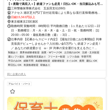
【＞夜勤で高収入＜】鉄道ファンも必見！日払いOK・当日振込みも可能
♪
三和警備保障株式会社 五反田支社(060)
アクセス 港区芝大門2丁目付近現場により異なる/直行直帰/勤務地相
談可■電話面接■来社不要
日給15,563円以上
東京都東京23区港区
勤務時間 実働時間：8時間/日 平均勤務日数：1ヶ月あたり12日～22
日 ・勤務曜日：月・火・水・木・金・土・日・祝 ・勤務時間： [1]
20:00～05:00 ・最低勤務日数（週）：3日 ...
仕事内容 【応募からスピード内定】【最短2日後にお仕事開始】列車
見張員デビューしませんか？入社祝い金5万円♪ ＼ 鉄道ファン必見！
／ あなたの鉄道愛が ((ゝω・)9’ 列車の安全運行を支える力に！...
制服あり
業界未経験者歓迎
副業・WワークOK
土日祝のみOK
主婦・主夫歓迎
週1シフト提出
資格取得支援あり
フリーター歓迎
シフト自由
学歴不問
平日のみOK
経験不問
未経験者歓迎
経験者歓迎
ネイルOK
夜間
週払いOK
即日払いOK
有資格者歓迎
研修あり
同じ企業の求人
アルバイト・パート