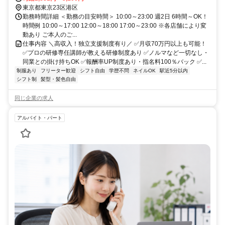
東京都東京23区港区
勤務時間詳細 ＜勤務の目安時間＞ 10:00～23:00 週2日 6時間～OK！
時間例 10:00～17:00 12:00～18:00 17:00～23:00 ※各店舗により変
動あり ご本人のご...
仕事内容 ＼高収入！独立支援制度有り／ ✅月収70万円以上も可能！
✅プロの研修専任講師が教える研修制度あり ✅ノルマなど一切なし・
同業との掛け持ちOK ✅報酬率UP制度あり・指名料100％バック ✅...
制服あり
フリーター歓迎
シフト自由
学歴不問
ネイルOK
駅近5分以内
シフト制
髪型・髪色自由
同じ企業の求人
アルバイト・パート