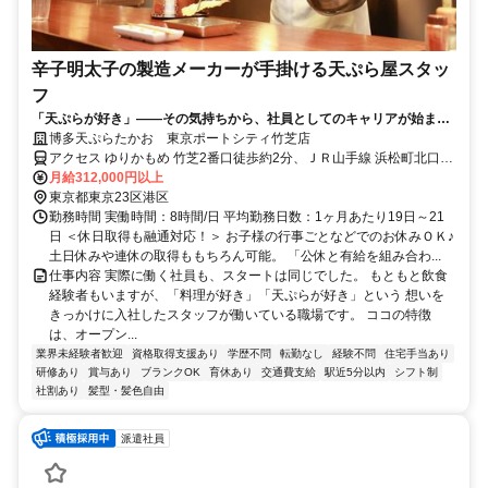
辛子明太子の製造メーカーが手掛ける天ぷら屋スタッ
フ
「天ぷらが好き」――その気持ちから、社員としてのキャリアが始まり
ます。
博多天ぷらたかお 東京ポートシティ竹芝店
アクセス ゆりかもめ 竹芝2番口徒歩約2分、ＪＲ山手線 浜松町北口徒
歩約5分、都営大江戸線 大門（東京都）B2口徒歩約5分
月給312,000円以上
東京都東京23区港区
勤務時間 実働時間：8時間/日 平均勤務日数：1ヶ月あたり19日～21
日 ＜休日取得も融通対応！＞ お子様の行事ごとなどでのお休みＯＫ♪
土日休みや連休の取得ももちろん可能。 「公休と有給を組み合わ...
仕事内容 実際に働く社員も、スタートは同じでした。 もともと飲食
経験者もいますが、「料理が好き」「天ぷらが好き」という 想いを
きっかけに入社したスタッフが働いている職場です。 ココの特徴
は、オープン...
業界未経験者歓迎
資格取得支援あり
学歴不問
転勤なし
経験不問
住宅手当あり
研修あり
賞与あり
ブランクOK
育休あり
交通費支給
駅近5分以内
シフト制
社割あり
髪型・髪色自由
派遣社員