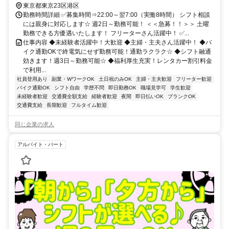
東京都東京23区港区
勤務時間詳細 ✅募集時間⇒22:00～翌7:00（実働8時間） シフト相談
には親身に対応します☆ 週2日～勤務可能！ ＜＜急募！！＞＞ 土曜
勤務できる方優遇いたします！ フリーターさん活躍中！ ✅...
仕事内容 ◆未経験者活躍中！大歓迎 ◆主婦・主夫さん活躍中！ ◆バ
イク通勤OKで終電気にせず勤務可能！通勤ラクラク☆ ◆シフト融通
効きます！週3日～勤務可能☆ ◆福利厚生充実！レンタカー割引料金
で利用...
社員登用あり
副業・WワークOK
土日祝のみOK
主婦・主夫歓迎
フリーター歓迎
バイク通勤OK
シフト自由
学歴不問
即日勤務OK
職場見学可
学生歓迎
未経験者歓迎
交通費全額支給
経験者歓迎
夜間
即日払いOK
ブランクOK
交通費支給
長期歓迎
フルタイム歓迎
同じ企業の求人
アルバイト・パート