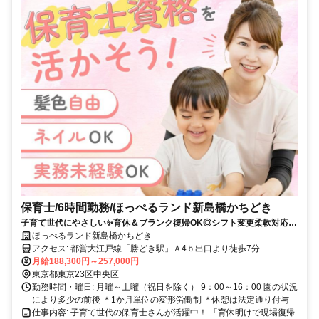
保育士/6時間勤務/ほっぺるランド新島橋かちどき
子育て世代にやさしい✨育休＆ブランク復帰OK◎シフト変更柔軟対応◎
持ち帰りなし☆有休・昇給・賞与あり
ほっぺるランド新島橋かちどき
アクセス: 都営大江戸線「勝どき駅」Ａ4ｂ出口より徒歩7分
月給188,300円～257,000円
東京都東京23区中央区
勤務時間・曜日: 月曜～土曜（祝日を除く） 9：00～16：00 園の状況
により多少の前後 ＊1か月単位の変形労働制 ＊休憩は法定通り付与
仕事内容: 子育て世代の保育士さんが活躍中！ 「育休明けで現場復帰