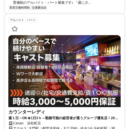
育補助のアルバイト・パート募集です♪ 「週に少...
変形労働時間制
交通費支給
アルバイト・パート
カウンターレディ
週１日～OK★1日3ｈ～勤務可能の経営者が通うグループ優良店！20代
～30代活躍中★
Canan 浜松町店
アクセス: 大門駅（都営浅草線・大江戸線）徒歩1分 浜松町駅（JR山