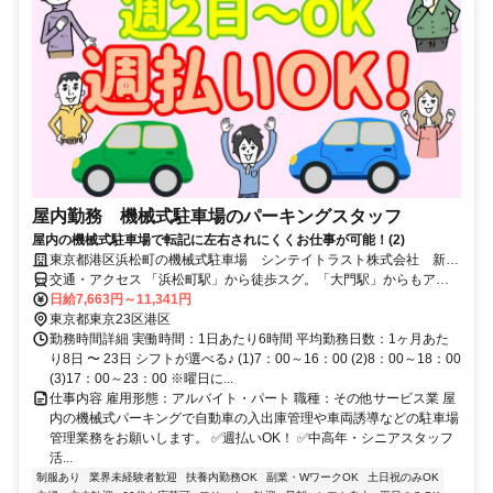
屋内勤務 機械式駐車場のパーキングスタッフ
屋内の機械式駐車場で転記に左右されにくくお仕事が可能！(2)
東京都港区浜松町の機械式駐車場 シンテイトラスト株式会社 新橋
支社
交通・アクセス 「浜松町駅」から徒歩スグ。「大門駅」からもアク
セス便利
日給7,663円～11,341円
東京都東京23区港区
勤務時間詳細 実働時間：1日あたり6時間 平均勤務日数：1ヶ月あた
り8日 〜 23日 シフトが選べる♪ (1)7：00～16：00 (2)8：00～18：00
(3)17：00～23：00 ※曜日に...
仕事内容 雇用形態：アルバイト・パート 職種：その他サービス業 屋
内の機械式パーキングで自動車の入出庫管理や車両誘導などの駐車場
管理業務をお願いします。 ✅週払いOK！ ✅中高年・シニアスタッフ
活...
制服あり
業界未経験者歓迎
扶養内勤務OK
副業・WワークOK
土日祝のみOK