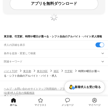
アプリを無料ダウンロード
東京都、竹芝駅、時間や曜日が選べる・シフト自由のアルバイト・バイト求人情報
求人の詳細を表示
条件を追加・変更して検索
市区町村を追加・変更
関連キーワード
完全在宅ワーク 全国
シール貼り 在宅
現在地周辺
ガチャガチャ
犬カフェ
東京都
駅を追加・変更
バイトTOP
東京都
東京23区
港区
竹芝駅
時間や曜日が選べ
東京都
すべて
る・シフト自由のアルバイト・バイト・求人
東京23区
すべて
職種を追加・変更
JR東海道本線(東京～熱海)
千代田区
中央区
港区
新宿区
文京区
台東区
墨田区
江東区
品川区
目黒区
大田区
東京駅
新橋駅
品川駅
飲食・フードサービス
世田谷区
渋谷区
中野区
杉並区
豊島区
北区
荒川区
板橋区
練馬区
足立区
葛飾区
特徴を追加・変更
新着求人を受け取る
飲食・フードサービス
江戸川区
すべて
ヘルプ・お問い合わせ
サイトマップ
利用規約・プライバシーポリシー
JR山手線
ホールスタッフ
キッチンスタッフ
皿洗い・洗い場
精肉・鮮魚加工
給食調理
人気
[企業]求人広告の掲載相談
大崎駅
五反田駅
目黒駅
恵比寿駅
渋谷駅
原宿駅
代々木駅
新宿駅
新大久保駅
八王子市
立川市
武蔵野市
三鷹市
青梅市
府中市
昭島市
調布市
町田市
小金井市
雇用形態を追加・変更
パン屋（ベーカリー）
フードカウンター販売員
バー（BAR）・バーテンダー
日払いOK
高校生歓迎
学生歓迎
深夜の仕事
髪型・髪色自由
ひげOK
ネイルOK
高田馬場駅
目白駅
池袋駅
大塚駅
巣鴨駅
駒込駅
田端駅
西日暮里駅
日暮里駅
鶯谷駅
小平市
日野市
東村山市
国分寺市
国立市
福生市
狛江市
東大和市
清瀬市
飲食店補助（開店・閉店準備）
飲食店（店長・マネージャー）
ピアスOK
アルバイト・パート
履歴書不要
オープニングスタッフ
留学生・外国人活躍中
上野駅
御徒町駅
秋葉原駅
神田駅
東京駅
有楽町駅
新橋駅
浜松町駅
田町駅
東久留米市
武蔵村山市
多摩市
稲城市
羽村市
あきる野市
西東京市
大島町
利島村
都道府県を変更
営業・販売
勤務期間
正社員
高輪ゲートウェイ駅
品川駅
ホーム
マイリスト
メッセージ
マイページ
新島村
神津島村
三宅村
御蔵島村
八丈町
青ヶ島村
小笠原村
西多摩郡
営業・販売
すべて