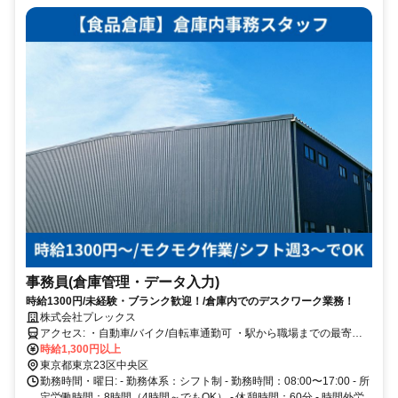
事務員(倉庫管理・データ入力)
時給1300円/未経験・ブランク歓迎！/倉庫内でのデスクワーク業務！
株式会社プレックス
アクセス: ・自動車/バイク/自転車通勤可 ・駅から職場までの最寄バ
スあり
時給1,300円以上
東京都東京23区中央区
勤務時間・曜日: - 勤務体系：シフト制 - 勤務時間：08:00〜17:00 - 所
定労働時間：8時間（4時間～でもOK） - 休憩時間：60分 - 時間外労