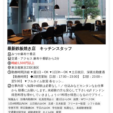
最新鉄板焼き店 キッチンスタッフ
みつや麻布十番店
交通・アクセス 麻布十番駅から2分
時給1,500円以上
東京都東京23区港区
勤務時間詳細 ▼週1日～OK ▼1日3h～OK ▼土日祝日、深夜出勤優遇
【勤務時間】 ◆2部営業制 【1部：17:00～23:00】 【2部：23:00～
翌5:00】 ▼フルタイム歓迎 各セッシ...
仕事内容 ＼知識や経験は必要なし！／ 仕込みなどカンタンなお仕事
から 順番にお願いします｡ 未経験の方も安心して下さいね!! ドンドン
得意料理を増やしていきましょう☆! 料理が得意になるのでプライ...
制服あり
扶養内勤務OK
社員登用あり
週1日からOK
副業・WワークOK
1日4時間以内OK
土日祝のみOK
主婦・主夫歓迎
フリーター歓迎
シフト自由
学歴不問
即日勤務OK
平日のみOK
学生歓迎
転勤なし
未経験者歓迎
交通費全額支給
経験者歓迎
ネイルOK
夜間