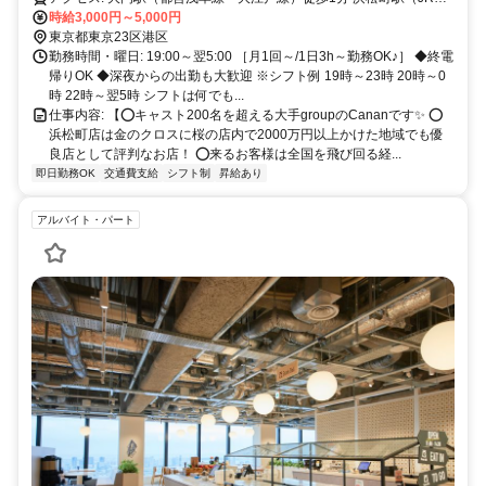
手線・京浜東北線）徒歩3分 芝公園駅（都営三田線）徒歩6分 竹芝駅
時給3,000円～5,000円
（ゆりかもめ）徒歩9分
東京都東京23区港区
勤務時間・曜日: 19:00～翌5:00 ［月1回～/1日3h～勤務OK♪］ ◆終電
帰りOK ◆深夜からの出勤も大歓迎 ※シフト例 19時～23時 20時～0
時 22時～翌5時 シフトは何でも...
仕事内容: 【⭕キャスト200名を超える大手groupのCananです✨ ⭕
浜松町店は金のクロスに桜の店内で2000万円以上かけた地域でも優
良店として評判なお店！ ⭕来るお客様は全国を飛び回る経...
即日勤務OK
交通費支給
シフト制
昇給あり
アルバイト・パート