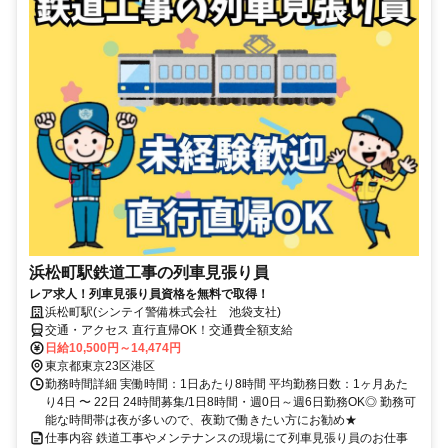
浜松町駅鉄道工事の列車見張り員
レア求人！列車見張り員資格を無料で取得！
浜松町駅(シンテイ警備株式会社 池袋支社)
交通・アクセス 直行直帰OK！交通費全額支給
日給10,500円～14,474円
東京都東京23区港区
勤務時間詳細 実働時間：1日あたり8時間 平均勤務日数：1ヶ月あた
り4日 〜 22日 24時間募集/1日8時間・週0日～週6日勤務OK◎ 勤務可
能な時間帯は夜が多いので、夜勤で働きたい方にお勧め★
仕事内容 鉄道工事やメンテナンスの現場にて列車見張り員のお仕事