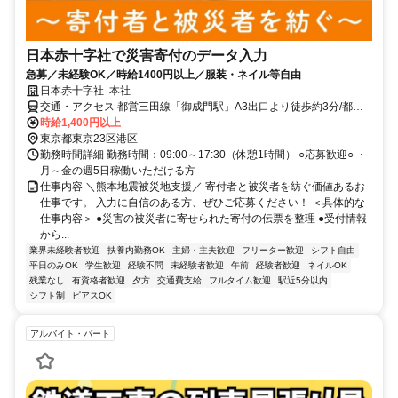
日本赤十字社で災害寄付のデータ入力
急募／未経験OK／時給1400円以上／服装・ネイル等自由
日本赤十字社 本社
交通・アクセス 都営三田線「御成門駅」A3出口より徒歩約3分/都営
浅草線・大江戸線「大門駅」A6出口より徒歩約5分/JR山手線・京浜
時給1,400円以上
東北線「浜松町駅」北口より徒歩約7分
東京都東京23区港区
勤務時間詳細 勤務時間：09:00～17:30（休憩1時間） ○応募歓迎○ ・
月～金の週5日稼働いただける方
仕事内容 ＼熊本地震被災地支援／ 寄付者と被災者を紡ぐ価値あるお
仕事です。 入力に自信のある方、ぜひご応募ください！ ＜具体的な
仕事内容＞ ●災害の被災者に寄せられた寄付の伝票を整理 ●受付情報
から...
業界未経験者歓迎
扶養内勤務OK
主婦・主夫歓迎
フリーター歓迎
シフト自由
平日のみOK
学生歓迎
経験不問
未経験者歓迎
午前
経験者歓迎
ネイルOK
残業なし
有資格者歓迎
夕方
交通費支給
フルタイム歓迎
駅近5分以内
シフト制
ピアスOK
アルバイト・パート