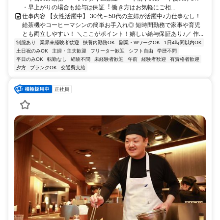
・早上がりの場合も給与は保証︕ 働き⽅はお気軽にご相...
仕事内容 【女性活躍中】 30代～50代の主婦が活躍中♪力仕事なし！
給茶機やコーヒーマシンの簡単お手入れ◎ 短時間勤務で家事や育児
とも両立しやすい！ ＼ここがポイント！嬉しい給与保証あり♪／ 作...
制服あり
業界未経験者歓迎
扶養内勤務OK
副業・WワークOK
1日4時間以内OK
土日祝のみOK
主婦・主夫歓迎
フリーター歓迎
シフト自由
学歴不問
平日のみOK
転勤なし
経験不問
未経験者歓迎
午前
経験者歓迎
有資格者歓迎
夕方
ブランクOK
交通費支給
正社員