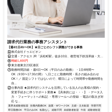
請求代行業務の事務アシスタント
【週4/1日4h〜OK】★日ごとのシフト調整ができる事務
株式会社ドゥエピオン
交通・アクセス JR「浜松町駅」徒歩10分、都営地下鉄浅草線・大江
戸線「大門駅」徒歩6分 、 都営地下鉄三田線「御成門駅」徒歩3分 、
時給1,400円
日比谷線「神谷町駅」徒歩12分
東京都東京23区港区
勤務時間詳細 ・週4日〜OK（平日のみの勤務） ・1日4時間〜
OK（9:00〜17:30の間） ＼日ごとに勤務時間・長さの組み合わせ
OK！／ 固定シフトではないので、曜日によって時間帯や勤務時間を
自...
仕事内容 ★請求代行システムを活用している法人のお客様の契約・
変更手続きに伴うサポート業務★ 【具体的には・・・】 ・データ入
力 ・フォーマットへの転記 ・専用ツールへの登録 ・電話の取次ぎ対
応 な...
業界未経験者歓迎
扶養内勤務OK
副業・WワークOK
主婦・主夫歓迎
学歴不問
即日勤務OK
平日のみOK
転勤なし
経験不問
未経験者歓迎
午前
経験者歓迎