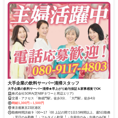
⼤⼿企業の飲料サーバー清掃スタッフ
大手企業の飲料サーバー清掃★早上がり給与保証＆家事感覚でOK
株式会社SORA(芝NBFタワーと周辺エリア)
交通・アクセス 「御成門駅」徒歩3分、「大門駅」徒歩4分
時給1,300円～1,500円
東京都東京23区港区
勤務時間詳細 9︓00〜17︓00 上記の間で1⽇3.5時間以上、週5⽇勤務
・平⽇のみ勤務︕ ・フルタイム歓迎︕ ・午前中のみ・午後のみOK︕