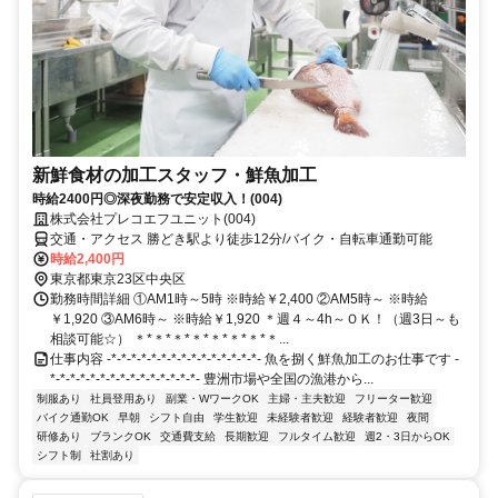
新鮮食材の加工スタッフ・鮮魚加工
時給2400円◎深夜勤務で安定収入！(004)
株式会社プレコエフユニット(004)
交通・アクセス 勝どき駅より徒歩12分/バイク・自転車通勤可能
時給2,400円
東京都東京23区中央区
勤務時間詳細 ①AM1時～5時 ※時給￥2,400 ②AM5時～ ※時給
￥1,920 ③AM6時～ ※時給￥1,920 ＊週４～4h～ＯＫ！（週3日～も
相談可能☆） ＊*＊*＊*＊*＊*＊*＊*＊...
仕事内容 -*-*-*-*-*-*-*-*-*-*-*-*-*-*-*- 魚を捌く鮮魚加工のお仕事です -
*-*-*-*-*-*-*-*-*-*-*-*-*-*-*- 豊洲市場や全国の漁港から...
制服あり
社員登用あり
副業・WワークOK
主婦・主夫歓迎
フリーター歓迎
バイク通勤OK
早朝
シフト自由
学生歓迎
未経験者歓迎
経験者歓迎
夜間
研修あり
ブランクOK
交通費支給
長期歓迎
フルタイム歓迎
週2・3日からOK
シフト制
社割あり