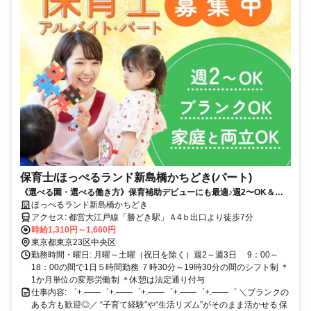
保育士/ほっぺるランド新島橋かちどき(パート)
《選べる園・選べる働き方》保育補助デビューにも最適♪週2〜OK＆資
格を活かした働き方も叶います！
ほっぺるランド新島橋かちどき
アクセス: 都営大江戸線「勝どき駅」Ａ4ｂ出口より徒歩7分
時給1,310円～1,660円
東京都東京23区中央区
勤務時間・曜日: 月曜～土曜（祝日を除く）週2～週3日 9：00～
18：00の間で1日５時間勤務 ７時30分～19時30分の間のシフト制 ＊
1か月単位の変形労働制 ＊休憩は法定通り付与
仕事内容: ゜+.――゜+.――゜+.――゜+.――゜+.――゜ ＼ブランクの
ある方も歓迎◎／ “子育て経験”や“生活リズム”がそのまま活かせる 保