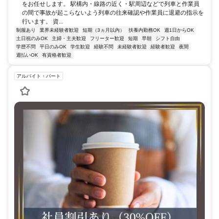
をお任せします。 駅構内・線路の近く・駅周辺などで列車と作業員
の間で事故が起こらないよう列車の往来確認や作業員に退避の指示を
行います。 資...
制服あり
業界未経験者歓迎
短期（3ヵ月以内）
扶養内勤務OK
週1日からOK
土日祝のみOK
主婦・主夫歓迎
フリーター歓迎
短期
早朝
シフト自由
学歴不問
平日のみOK
学生歓迎
経験不問
未経験者歓迎
経験者歓迎
夜間
週払いOK
有資格者歓迎
アルバイト・パート