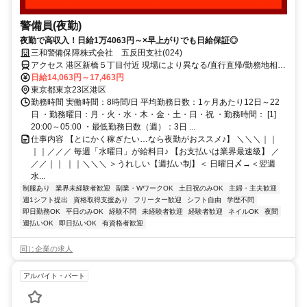
警備員(夜勤)
夜勤で高収入！日給1万4063円～×早上がりでも日給保証◎
三和警備保障株式会社 五反田支社(024)
アクセス 港区新橋５丁目付近 現場により異なる/直行直帰/勤務地相談
可 ■電話面接■来社不要■即日勤務
日給14,063円～17,463円
東京都東京23区港区
勤務時間 実働時間：8時間/日 平均勤務日数：1ヶ月あたり12日～22
日 ・勤務曜日：月・火・水・木・金・土・日・祝 ・勤務時間： [1]
20:00～05:00 ・最低勤務日数（週）：3日 ...
仕事内容 【とにかく稼ぎたい…なら夜勤がおススメ♪】 ＼＼＼｜｜
｜｜／／／ 毎週「水曜日」が給料日♪ 【お支払いは業界最速級】 ／
／／｜｜ ｜｜＼＼＼ ＞うれしい【週払い制】＜ 日曜日〆→＜翌週
水...
制服あり
業界未経験者歓迎
副業・WワークOK
土日祝のみOK
主婦・主夫歓迎
週1シフト提出
資格取得支援あり
フリーター歓迎
シフト自由
学歴不問
即日勤務OK
平日のみOK
経験不問
未経験者歓迎
経験者歓迎
ネイルOK
夜間
週払いOK
即日払いOK
有資格者歓迎
同じ企業の求人
アルバイト・パート