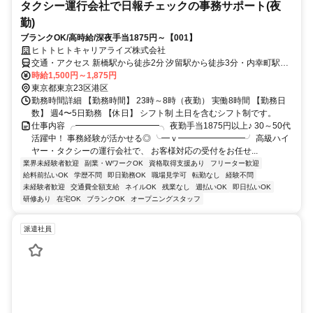
タクシー運行会社で日報チェックの事務サポート(夜
勤)
ブランクOK/高時給/深夜手当1875円～【001】
ヒトトヒトキャリアライズ株式会社
交通・アクセス 新橋駅から徒歩2分 汐留駅から徒歩3分・内幸町駅か
ら徒歩8分
時給1,500円～1,875円
東京都東京23区港区
勤務時間詳細 【勤務時間】 23時～8時（夜勤） 実働8時間 【勤務日
数】 週4〜5日勤務 【休日】 シフト制 土日を含むシフト制です。
仕事内容 ╭━━━━━━━━━━╮ 夜勤手当1875円以上♪ 30～50代
活躍中！ 事務経験が活かせる◎ ╰━ｖ━━━━━━━━╯ 高級ハイ
ヤー・タクシーの運行会社で、 お客様対応の受付をお任せ...
業界未経験者歓迎
副業・WワークOK
資格取得支援あり
フリーター歓迎
給料前払いOK
学歴不問
即日勤務OK
職場見学可
転勤なし
経験不問
未経験者歓迎
交通費全額支給
ネイルOK
残業なし
週払いOK
即日払いOK
研修あり
在宅OK
ブランクOK
オープニングスタッフ
派遣社員