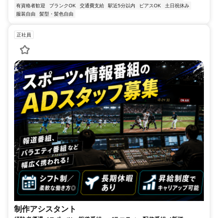
有資格者歓迎
ブランクOK
交通費支給
駅近5分以内
ピアスOK
土日祝休み
服装自由
髪型・髪色自由
正社員
制作アシスタント