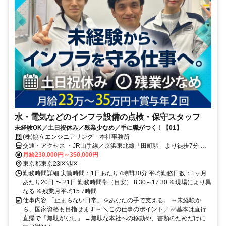
水・電気などのインフラ設備の点検・保守スタッフ
未経験OK／土日祝休み／残業少なめ／手に職がつく！【01】
(株)協立エンジニアリング 本社事務所
交通・アクセス ・JR山手線／京浜東北線「田町駅」より徒歩7分 ・
都営浅草線／都営三田線「三田駅」より徒歩8分
月給230,000円～350,000円
東京都東京23区港区
勤務時間詳細 実働時間：1日あたり7時間30分 平均勤務日数：1ヶ月
あたり20日 〜 21日 勤務時間帯（目安） 8:30～17:30 ※現場により異
なる ※残業月平均15.7時間
仕事内容 「止まらない日常」をあなたの手で支える。 ～未経験か
ら、国家資格も目指せます～ ＼この仕事のポイント／ ✅基本は直行
直帰で「無駄がなし」 →無駄な本社への移動や、書類のためだけに