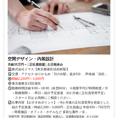
空間デザイン・内装設計
月給35万円～│正社員前提│土日祝休み
株式会社イマス【東京都港区/浜松町駅】
交通・アクセス ゆりかもめ「日の出駅」徒歩5分 、JR各線「浜松町
駅」徒歩10分 、都営浅草線「大門駅」徒歩10分
時給2,200円～3,000円
東京都東京23区港区
勤務時間詳細 9:00～18:00（休憩60分） ※残業平均17時間程度／月
＜勤務期間＞ ・即日～紹介予定派遣 （6か月後に正社員登用予定）
・スタート日は お気軽にご相談ください。
仕事内容 【おすすめポイント】 ✅6か月後の正社員登用を前提とした
紹介予定派遣 ✅時給2,200～3,000円・正社員後は 年収450～750万円
✅商業施設・オフィス・ホテルなど 多彩な案件 ✅企...
学歴不問
即日勤務OK
固定時間制
転勤なし
交通費全額支給
ネイルOK