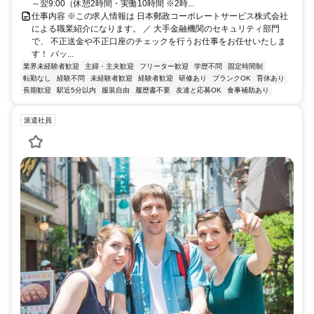
～翌9:00（休憩2時間・実働10時間 ※2時...
仕事内容 ※この求人情報は 日本郵政コーポレートサービス株式会社
による職業紹介になります。 ／ 大手金融機関のセキュリティ部門
で、 不正送金や不正口座のチェックを行うお仕事をお任せいたしま
す！ バッ...
業界未経験者歓迎
主婦・主夫歓迎
フリーター歓迎
学歴不問
固定時間制
転勤なし
経験不問
未経験者歓迎
経験者歓迎
研修あり
ブランクOK
育休あり
長期歓迎
駅近5分以内
服装自由
履歴書不要
友達と応募OK
食事補助あり
派遣社員