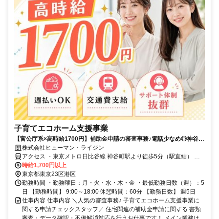
子育てエコホーム支援事業
【官公庁系×高時給1700円】補助金申請の審査事務♪電話少なめ◎神谷町
駅直結のキレイなオフィス！＃週払いOK
株式会社ヒューマン・ライジン
アクセス ・東京メトロ日比谷線 神谷町駅より徒歩5分（駅直結） ・
東京メトロ南北線 六本木一丁目駅より徒歩10分 ・都営三田線 御成門
時給1,700円以上
駅より徒歩15分 ・JR各線 新橋駅より徒歩20分
東京都東京23区港区
勤務時間 ・勤務曜日：月・火・水・木・金 ・最低勤務日数（週）：5
日 【勤務時間】 9:00～18:00 休憩時間：60分 【勤務日数】 週5日
仕事内容 仕事内容 ＼人気の審査事務♪ 子育てエコホーム支援事業に
関する申請チェックスタッフ／ 住宅関連の補助金申請に関する 書類
審査・データ確認・不備解消対応を行うお仕事です！ メイン業務は