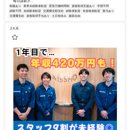
毎日謀殺さ...
制服あり
業界未経験者歓迎
変形労働時間制
資格取得支援あり
学歴不問
経験不問
未経験者歓迎
交通費全額支給
経験者歓迎
有資格者歓迎
賞与あり
交通費支給
資格取得手当あり
土日祝休み
服装自由
正社員