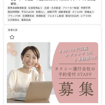
書類...
業界未経験者歓迎
社員登用あり
主婦・主夫歓迎
フリーター歓迎
学歴不問
固定時間制
平日のみOK
転勤なし
経験不問
経験者歓迎
ネイルOK
研修あり
ブランクOK
交通費支給
長期歓迎
フルタイム歓迎
駅近5分以内
ピアスOK
土日祝休み
服装自由
派遣社員