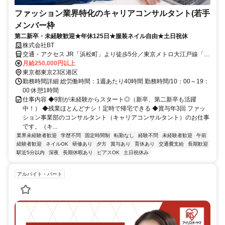
ファッション業界特化のキャリアコンサルタント(若手
メンバー枠
第二新卒・未経験歓迎★年休125日★服装ネイル自由★土日祝休
株式会社BT
交通・アクセス JR「浜松町」より徒歩5分／東京メトロ大江戸線「大
門」より徒歩3分
月給250,000円以上
東京都東京23区港区
勤務時間詳細 総労働時間：1週あたり40時間 勤務時間/10：00～19：
00 休憩1時間
仕事内容 ◆9割が未経験からスタート◎（新卒、第二新卒も活躍
中！） ◆残業ほとんどナシ！定時で帰宅できる ◆賞与年3回 ファッ
ション事業部のコンサルタント（キャリアコンサルタント）のお仕事
です。（キ...
業界未経験者歓迎
学歴不問
固定時間制
転勤なし
経験不問
未経験者歓迎
午前
経験者歓迎
ネイルOK
研修あり
夕方
賞与あり
育休あり
交通費支給
長期歓迎
駅近5分以内
深夜
長期休暇あり
ピアスOK
土日祝休み
アルバイト・パート