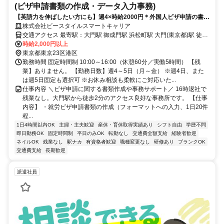
(ビザ申請書類の作成・データ入力事務)
【英語力を伸ばしたい方にも】週4×時給2000円＊外国人ビザ申請の書類
作成・データ入力＠大門駅徒歩2分
株式会社ビースタイルスマートキャリア
交通アクセス 最寄駅：大門駅 御成門駅 浜松町駅 大門(東京都)駅 徒歩
2分 / 御成門駅 徒歩4分 / 浜松町駅 徒歩6分
時給2,000円以上
東京都東京23区港区
勤務時間 固定時間制 10:00～16:00（休憩60分／実働5時間） 【残
業】ありません。 【勤務日数】週4～5日（月～金） ※週4日、また
は週5日固定も選択可 ※お休み相談も柔軟にご対応いた...
仕事内容 ＼ビザ申請に関する書類作成や事務サポート／ 16時退社で
残業なし。大門駅から徒歩2分のアクセス良好な事務所です。 【仕事
内容】 ・就労ビザ申請書類の作成（フォーマットへの入力、1日20件
程...
1日4時間以内OK
主婦・主夫歓迎
産休・育休取得実績あり
シフト自由
学歴不問
即日勤務OK
固定時間制
平日のみOK
転勤なし
交通費全額支給
経験者歓迎
ネイルOK
残業なし
駅ナカ
有資格者歓迎
職種変更なし
研修あり
ブランクOK
交通費支給
長期歓迎
派遣社員