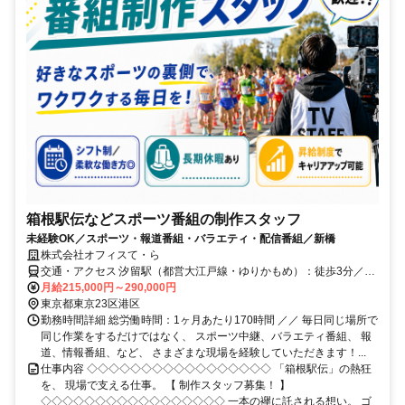
箱根駅伝などスポーツ番組の制作スタッフ
未経験OK／スポーツ・報道番組・バラエティ・配信番組／新橋
株式会社オフィスて・ら
交通・アクセス 汐留駅（都営大江戸線・ゆりかもめ）：徒歩3分／新
橋駅（JR山手線・東京メトロ銀座線・都営浅草線）：徒歩5分
月給215,000円～290,000円
東京都東京23区港区
勤務時間詳細 総労働時間：1ヶ月あたり170時間 ／／ 毎日同じ場所で
同じ作業をするだけではなく、 スポーツ中継、バラエティ番組、 報
道、情報番組、など、 さまざまな現場を経験していただきます！...
仕事内容 ◇◇◇◇◇◇◇◇◇◇◇◇◇◇◇◇◇ 「箱根駅伝」の熱狂
を、 現場で支える仕事。 【 制作スタッフ募集！ 】
◇◇◇◇◇◇◇◇◇◇◇◇◇◇◇◇◇ 一本の襷に託される想い。 ゴ