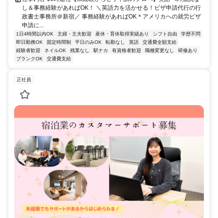
し＆事務経験があればOK！ ＼英語力を活かせる！ビザ申請代行の行
政書士事務所＠新宿／ 事務経験があればOK＊アメリカへの就労ビザ
申請に...
1日4時間以内OK
主婦・主夫歓迎
産休・育休取得実績あり
シフト自由
学歴不問
即日勤務OK
固定時間制
平日のみOK
転勤なし
英語
交通費全額支給
経験者歓迎
ネイルOK
残業なし
駅ナカ
有資格者歓迎
職種変更なし
研修あり
ブランクOK
交通費支給
正社員