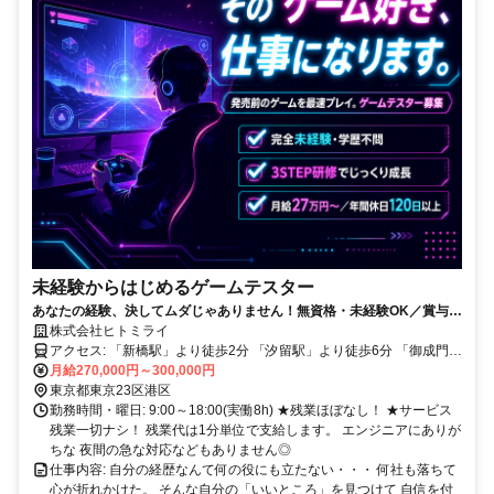
未経験からはじめるゲームテスター
あなたの経験、決してムダじゃありません！無資格・未経験OK／賞与年
2回／完全週休2日制（土日）／開発の道にも挑戦できる！／駅チカ
株式会社ヒトミライ
アクセス: 「新橋駅」より徒歩2分 「汐留駅」より徒歩6分 「御成門
駅」より徒歩13分 「霞ケ関駅」より徒歩17分 ▷駅チカ5分以内 ▷バ
月給270,000円～300,000円
イク通勤・車通勤OK
東京都東京23区港区
勤務時間・曜日: 9:00～18:00(実働8h) ★残業ほぼなし！ ★サービス
残業一切ナシ！ 残業代は1分単位で支給します。 エンジニアにありが
ちな 夜間の急な対応などもありません◎
仕事内容: 自分の経歴なんて何の役にも立たない・・・ 何社も落ちて
心が折れかけた。 そんな自分の「いいところ」を見つけて 自信を付