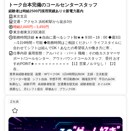
トーク台本完備のコールセンタースタッフ
経験者は時給2500円採用実績あり☆新電力案内
東京支店
交通・アクセス 浜松町駅から徒歩3分
時給2,000円～3,450円
東京都東京23区港区
勤務時間詳細 ★★自由に選べるシフト制★★ 9:00～18：00 ◆週3日
～/1日4時間～可能 ◆勤務時間はご相談ください！ ライフスタイルに
合わせてシフトは組んでOK！あなたの希望収入や働き方に寄...
仕事内容 雇用形態：アルバイト・パート 職種：その他カスタマーサ
ポート/コールセンター、アウトバウンドコールスタッフ、受付 おす
すめPOINT★＝＝＝＝＝＝＝＝＝＝ 【1】営業ノルマなし！ 【2】
在...
業界未経験者歓迎
副業・WワークOK
1日4時間以内OK
主婦・主夫歓迎
フリーター歓迎
シフト自由
学歴不問
即日勤務OK
職場見学可
平日のみOK
転勤なし
経験不問
未経験者歓迎
交通費全額支給
経験者歓迎
ネイルOK
残業なし
月1シフト提出
研修あり
ブランクOK
正社員