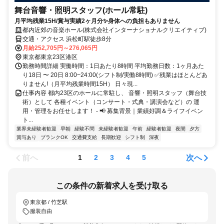
舞台⾳響・照明スタッフ(ホール常駐)
月平均残業15H/賞与実績2ヶ月分✨身体への負担もありません
都内近郊の音楽ホール(株式会社インターナショナルクリエイティブ)
交通・アクセス 浜松町駅徒歩8分
月給252,705円～276,065円
東京都東京23区港区
勤務時間詳細 実働時間：1日あたり8時間 平均勤務日数：1ヶ月あた
り18日 〜 20日 8:00~24:00(シフト制/実働8時間) ✅残業はほとんどあ
りません!（月平均残業時間15H） 日々現...
仕事内容 都内23区のホールに常駐し、 音響・照明スタッフ（舞台技
術）として 各種イベント（コンサート・式典・講演会など）の 運
用・管理をお任せします！ - 📢 募集背景｜業績好調＆ライフイベン
ト...
業界未経験者歓迎
早朝
経験不問
未経験者歓迎
午前
経験者歓迎
夜間
夕方
賞与あり
ブランクOK
交通費支給
長期歓迎
シフト制
深夜
前へ
次へ
1
2
3
4
5
この条件の新着求人を受け取る
東京都 / 竹芝駅
服装自由