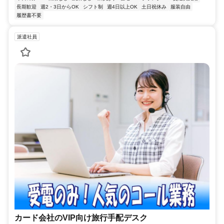
長期歓迎
週2・3日からOK
シフト制
週4日以上OK
土日祝休み
服装自由
履歴書不要
派遣社員
カード会社のVIP向け旅行手配デスク