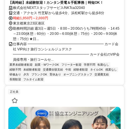
【高時給】未経験歓迎！カンタン受電＆手配事務｜時短OK！
株式会社NEXTスタッフサービス/NKTca32040
交通・アクセス 竹芝駅から徒歩4分、浜松町駅から徒歩8分
時給1,950円～2,000円
東京都東京23区港区
勤務時間詳細 週3日～週5日 ・8:00～20:00のうち7時間45分 ・14:45
～23:00(休憩：60分) ・20:00～6:00(休憩：75分) ・20:00～9:00(休
憩：75分) ★日...
仕事内容 ━━━━━━━━━━━━━━━━━━━━━━ カード会
社 VIP向け 旅行コンシェルジュデスク
━━━━━━━━━━━━━━━━━━━━━━ カード会社のVIP会
員様専用・旅行コールセ...
業界未経験者歓迎
副業・WワークOK
フリーター歓迎
学歴不問
転勤なし
経験不問
未経験者歓迎
交通費全額支給
午前
経験者歓迎
ネイルOK
残業なし
研修あり
夕方
ブランクOK
育休あり
オープニングスタッフ
交通費支給
長期歓迎
フルタイム歓迎
正社員