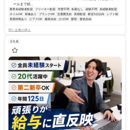
ールまで続...
業界未経験者歓迎
フリーター歓迎
学歴不問
転勤なし
経験不問
未経験者歓迎
ネイルOK
研修あり
ブランクOK
交通費支給
長期歓迎
駅近5分以内
シフト制
長期休暇あり
ピアスOK
服装自由
ひげOK
髪型・髪色自由
同じ企業の求人
正社員