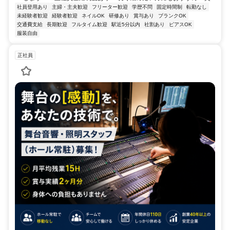
社員登用あり
主婦・主夫歓迎
フリーター歓迎
学歴不問
固定時間制
転勤なし
未経験者歓迎
経験者歓迎
ネイルOK
研修あり
賞与あり
ブランクOK
交通費支給
長期歓迎
フルタイム歓迎
駅近5分以内
社割あり
ピアスOK
服装自由
正社員