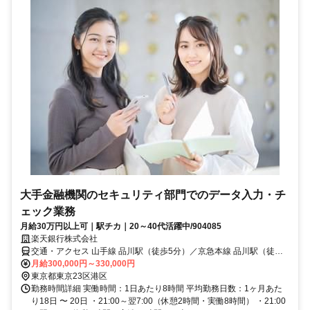
大手金融機関のセキュリティ部門でのデータ入力・チ
ェック業務
月給30万円以上可｜駅チカ｜20～40代活躍中/904085
楽天銀行株式会社
交通・アクセス 山手線 品川駅（徒歩5分）／京急本線 品川駅（徒歩5
分）
月給300,000円～330,000円
東京都東京23区港区
勤務時間詳細 実働時間：1日あたり8時間 平均勤務日数：1ヶ月あた
り18日 〜 20日 ・21:00～翌7:00（休憩2時間・実働8時間） ・21:00