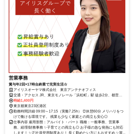
営業事務
賞与年2回×17時台終業で充実生活☆
アイリスオーヤマ株式会社 東京アンテナオフィス
交通・アクセス JR、東京モノレール「浜松町」駅 徒歩2分、都営地
下鉄「大門」駅 直結
時給1,400円
東京都東京23区港区
勤務時間詳細 09:00～17:15（実働7.25h） ⏰休憩60分 メリハリをつ
けて働ける環境です。 残業も少なく家庭との両立も安心◎
仕事内容 雇用形態：アルバイト・パート 職種：一般事務、営業事
務、経理/財務事務 ✨子育てとの両立も◎ お子様の急な発熱にも対応
します！ ✨正社員登用制度あり！ 長く勤めたい方にもおすすめ ✨賞...