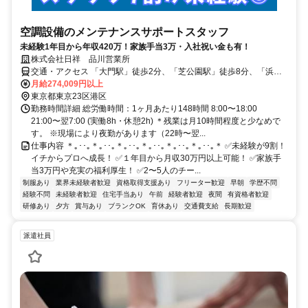
空調設備のメンテナンスサポートスタッフ
未経験1年目から年収420万！家族手当3万・入社祝い金も有！
株式会社日祥 品川営業所
交通・アクセス 「大門駅」徒歩2分、「芝公園駅」徒歩8分、「浜松
町駅」徒歩7分
月給274,009円以上
東京都東京23区港区
勤務時間詳細 総労働時間：1ヶ月あたり148時間 8:00〜18:00
21:00〜翌7:00 (実働8h・休憩2h) ＊残業は月10時間程度と少なめで
す。 ※現場により夜勤があります（22時〜翌...
仕事内容 ＊｡･･｡＊｡･･｡＊｡･･｡＊｡･･｡＊｡･･｡＊｡･･｡＊ ✅未経験が9割！
イチからプロへ成長！ ✅１年目から月収30万円以上可能！ ✅家族手
当3万円や充実の福利厚生！ ✅2〜5人のチー...
制服あり
業界未経験者歓迎
資格取得支援あり
フリーター歓迎
早朝
学歴不問
経験不問
未経験者歓迎
住宅手当あり
午前
経験者歓迎
夜間
有資格者歓迎
研修あり
夕方
賞与あり
ブランクOK
育休あり
交通費支給
長期歓迎
派遣社員