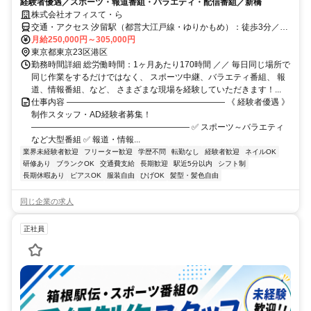
経験者優遇／スポーツ・報道番組・バラエティ・配信番組／新橋
株式会社オフィスて・ら
交通・アクセス 汐留駅（都営大江戸線・ゆりかもめ）：徒歩3分／新
橋駅（JR山手線・東京メトロ銀座線・都営浅草線）：徒歩5分
月給250,000円～305,000円
東京都東京23区港区
勤務時間詳細 総労働時間：1ヶ月あたり170時間 ／／ 毎日同じ場所で
同じ作業をするだけではなく、 スポーツ中継、バラエティ番組、 報
道、情報番組、など、 さまざまな現場を経験していただきます！...
仕事内容 ――――――――――――――――――― 《 経験者優遇 》
制作スタッフ・AD経験者募集！
――――――――――――――――――― ✅ スポーツ～バラエティ
など大型番組 ✅ 報道・情報...
業界未経験者歓迎
フリーター歓迎
学歴不問
転勤なし
経験者歓迎
ネイルOK
研修あり
ブランクOK
交通費支給
長期歓迎
駅近5分以内
シフト制
長期休暇あり
ピアスOK
服装自由
ひげOK
髪型・髪色自由
同じ企業の求人
正社員