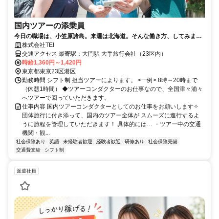
国内ツアーの添乗員
今日の職場は、小笠原諸島。来週は北海道。そんな働き方、してみませ
んか？ 30代の女性スタッフ活躍中！未経験者も大歓迎！
株式会社TEI
交通アクセス 最寄駅：大門駅 大手旅行会社（23区内）
時給1,360円～1,420円
東京都東京23区港区
勤務時間 シフト制 担当ツアーによります。 <一例> 8時～20時まで
（休憩1時間） ◆ツアーコンダクターのお仕事なので、全国津々浦々
へツアーで回っていただきます。
仕事内容 国内ツアーコンダクターとしてのお仕事をお願いします✧
団体旅行に付き添って、国内のツアー全体が スムーズに進行するよ
うに旅程を管理していただきます！ 具体的には… ・ツアー中の交通
機関・観...
社会保険あり
英語
未経験者歓迎
経験者歓迎
研修あり
社会保険完備
交通費支給
シフト制
派遣社員