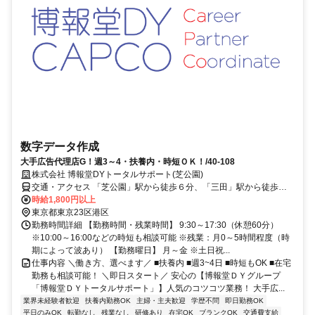
数字データ作成
大手広告代理店G！週3～4・扶養内・時短ＯＫ！/40-108
株式会社 博報堂DYトータルサポート(芝公園)
交通・アクセス 「芝公園」駅から徒歩６分、「三田」駅から徒歩７
分、「大門」 駅より徒歩８分、「浜松町」駅より徒歩９分
時給1,800円以上
東京都東京23区港区
勤務時間詳細 【勤務時間・残業時間】 9:30～17:30（休憩60分）
※10:00～16:00などの時短も相談可能 ※残業：月0～5時間程度（時
期によって波あり） 【勤務曜日】 月～金 ※土日祝...
仕事内容 ＼働き方、選べます／ ■扶養内 ■週3~4日 ■時短もOK ■在宅
勤務も相談可能！ ＼即日スタート／ 安心の【博報堂ＤＹグループ
「博報堂ＤＹトータルサポート」】人気のコツコツ業務！ 大手広...
業界未経験者歓迎
扶養内勤務OK
主婦・主夫歓迎
学歴不問
即日勤務OK
平日のみOK
転勤なし
残業なし
研修あり
在宅OK
ブランクOK
交通費支給