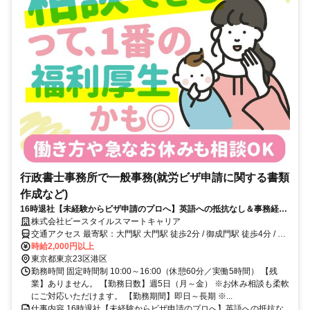
行政書士事務所で一般事務(就労ビザ申請に関する書類
作成など)
16時退社【未経験からビザ申請のプロへ】英語への抵抗なし＆事務経験
があればOK！
株式会社ビースタイルスマートキャリア
交通アクセス 最寄駅：大門駅 大門駅 徒歩2分 / 御成門駅 徒歩4分 / 浜
松町駅 徒歩6分
時給2,000円以上
東京都東京23区港区
勤務時間 固定時間制 10:00～16:00（休憩60分／実働5時間） 【残
業】ありません。 【勤務日数】週5日（月～金） ※お休み相談も柔軟
にご対応いただけます。 【勤務期間】即日～長期 ※...
仕事内容 16時退社【未経験からビザ申請のプロへ】英語への抵抗な