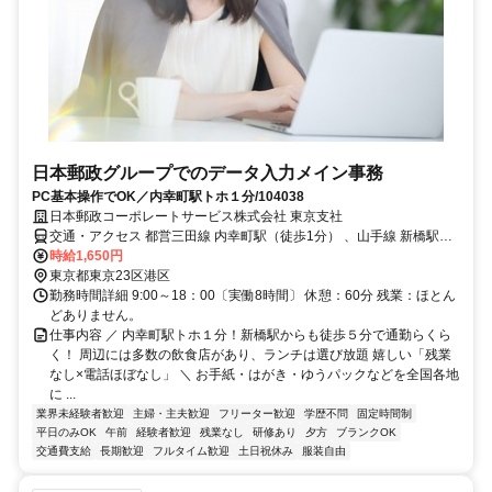
日本郵政グループでのデータ入力メイン事務
PC基本操作でOK／内幸町駅トホ１分/104038
日本郵政コーポレートサービス株式会社 東京支社
交通・アクセス 都営三田線 内幸町駅（徒歩1分） 、山手線 新橋駅
（徒歩5分）、 東京メトロ銀座線 新橋駅（徒歩6分）
時給1,650円
東京都東京23区港区
勤務時間詳細 9:00～18：00〔実働8時間〕 休憩：60分 残業：ほとん
どありません。
仕事内容 ／ 内幸町駅トホ１分！新橋駅からも徒歩５分で通勤らくら
く！ 周辺には多数の飲食店があり、ランチは選び放題 嬉しい「残業
なし×電話ほぼなし」 ＼ お手紙・はがき・ゆうパックなどを全国各地
に ...
業界未経験者歓迎
主婦・主夫歓迎
フリーター歓迎
学歴不問
固定時間制
平日のみOK
午前
経験者歓迎
残業なし
研修あり
夕方
ブランクOK
交通費支給
長期歓迎
フルタイム歓迎
土日祝休み
服装自由