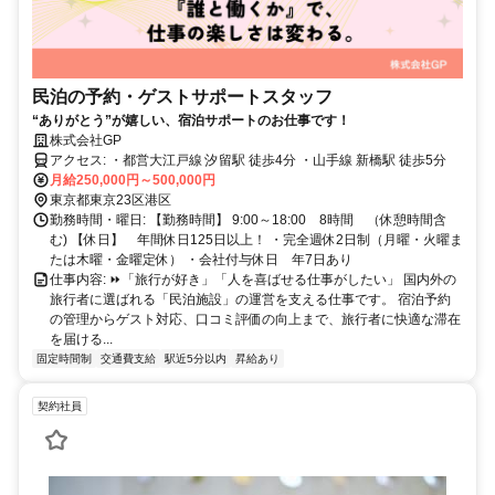
民泊の予約・ゲストサポートスタッフ
“ありがとう”が嬉しい、宿泊サポートのお仕事です！
株式会社GP
アクセス: ・都営大江戸線 汐留駅 徒歩4分 ・山手線 新橋駅 徒歩5分
月給250,000円～500,000円
東京都東京23区港区
勤務時間・曜日: 【勤務時間】 9:00～18:00 8時間 （休憩時間含
む) 【休日】 年間休日125日以上！ ・完全週休2日制（月曜・火曜ま
たは木曜・金曜定休） ・会社付与休日 年7日あり
仕事内容: ⏩「旅行が好き」「人を喜ばせる仕事がしたい」 国内外の
旅行者に選ばれる「民泊施設」の運営を支える仕事です。 宿泊予約
の管理からゲスト対応、口コミ評価の向上まで、旅行者に快適な滞在
を届ける...
固定時間制
交通費支給
駅近5分以内
昇給あり
契約社員