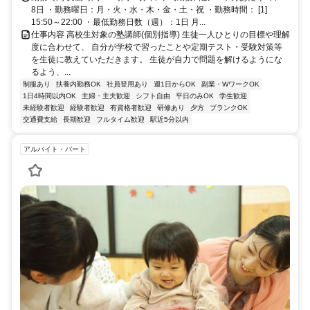
8日 ・勤務曜日：月・火・水・木・金・土・祝 ・勤務時間： [1]
15:50～22:00 ・最低勤務日数（週）：1日 月...
仕事内容 高校生対象の塾講師(個別指導) 生徒一人ひとりの目標や理解
度に合わせて、 自分が学校で習ったことや定期テスト・受験対策等
を生徒に教えていただきます。 生徒が自力で問題を解けるようにな
るよう、...
制服あり
扶養内勤務OK
社員登用あり
週1日からOK
副業・WワークOK
1日4時間以内OK
主婦・主夫歓迎
シフト自由
平日のみOK
学生歓迎
未経験者歓迎
経験者歓迎
有資格者歓迎
研修あり
夕方
ブランクOK
交通費支給
長期歓迎
フルタイム歓迎
駅近5分以内
アルバイト・パート