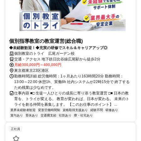
個別指導教室の教室運営(総合職)
◆未経験歓迎！◆充実の研修でスキル＆キャリアアップ◎
個別教室のトライ 広尾ガーデン校
交通・アクセス 地下鉄日比谷線広尾駅から徒歩2分
月給300,000円～400,000円
東京都東京23区港区
勤務時間詳細 総労働時間：1ヶ月あたり163時間20分 勤務時間：
13:00～22:00 休憩1h、実働8h 社内システムが22時15分で 終了する
ため残業は少なめです。
仕事内容 ■□ 生徒一人ひとりの成長に寄り添う教室運営 □■ 日本の教
育を、トライが変える。 教育が変われば、日本が変わる。 未来のト
ライを創る仲間を募集します。 【このお仕事のポイント】 ...
業界未経験者歓迎
変形労働時間制
資格取得支援あり
経験不問
研修あり
賞与あり
育休あり
交通費支給
社割あり
寮・社宅あり
正社員