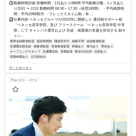
勤務時間詳細 実働時間：1日あたり8時間 平均勤務日数：1ヶ月あた
り20日 〜 22日 勤務時間 08:30～17:30（休憩1時間） ・平均残業時
間：平均20時間/月 ・フレックスタイム制：有 ...
仕事内容 ベネッセグループが2025年に開校した 通信制サポート校
「ベネッセ高等学院」及び フリースクール「ベネッセ高等学院 中等
部」にて キャンパス運営および 生徒・保護者の支援を担当する 副キ
ャン...
業界未経験者歓迎
固定時間制
職場見学可
経験不問
未経験者歓迎
交通費全額支給
経験者歓迎
有資格者歓迎
研修あり
賞与あり
育休あり
オープニングスタッフ
交通費支給
長期歓迎
駅近5分以内
社割あり
長期休暇あり
土日祝休み
同じ企業の求人
アルバイト・パート