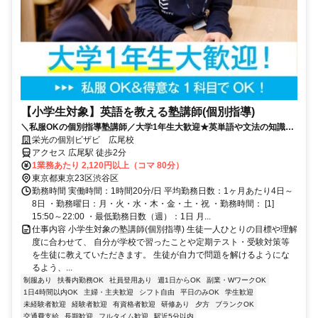
【小学生対象】英語を教える塾講師(個別指導)
＼私服OKの個別指導塾講師／大学1年生大歓迎★英単語や文法の知識を
活かそう♪教えることが好きな方歓迎！
栄光の個別ビザビ 広尾校
アクセス 広尾駅 徒歩2分
1業務あたり 2,120円以上（コマ 80分）
東京都東京23区渋谷区
勤務時間 実働時間：1時間20分/日 平均勤務日数：1ヶ月あたり4日～
8日 ・勤務曜日：月・火・水・木・金・土・祝 ・勤務時間： [1]
15:50～22:00 ・最低勤務日数（週）：1日 月...
仕事内容 小学生対象の塾講師(個別指導) 生徒一人ひとりの目標や理解
度に合わせて、 自分が学校で習ったことや定期テスト・受験対策等
を生徒に教えていただきます。 生徒が自力で問題を解けるようにな
るよう、...
制服あり
扶養内勤務OK
社員登用あり
週1日からOK
副業・WワークOK
1日4時間以内OK
主婦・主夫歓迎
シフト自由
平日のみOK
学生歓迎
未経験者歓迎
経験者歓迎
有資格者歓迎
研修あり
夕方
ブランクOK
交通費支給
長期歓迎
フルタイム歓迎
駅近5分以内