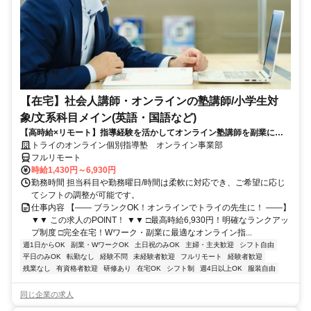
【在宅】社会人講師・オンラインの塾講師/小学生対
象/文系科目メイン(英語・国語など)
【高時給×リモート】指導経験を活かしてオンライン塾講師を副業に！
週1～OK！
トライのオンライン個別指導塾 オンライン事業部
フルリモート
時給1,430円～6,930円
勤務時間 担当科目や勤務曜日/時間は柔軟に対応でき、ご希望に応じ
てシフトの調整が可能です。
仕事内容 【―― ブランクOK！オンラインでトライの先生に！ ――】
▼▼ この求人のPOINT！ ▼▼ □最高時給6,930円！明確なランクアッ
プ制度 □完全在宅！Wワーク・副業に最適なオンライン指...
週1日からOK
副業・WワークOK
土日祝のみOK
主婦・主夫歓迎
シフト自由
平日のみOK
転勤なし
経験不問
未経験者歓迎
フルリモート
経験者歓迎
残業なし
有資格者歓迎
研修あり
在宅OK
シフト制
週4日以上OK
服装自由
同じ企業の求人