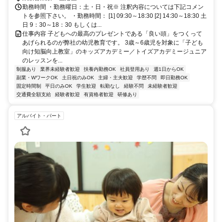
勤務時間 ・勤務曜日：土・日・祝※ 注釈内容については下記コメン
トを参照下さい。 ・勤務時間： [1] 09:30～18:30 [2] 14:30～18:30 土
日 9：30～18：30 もしくは...
仕事内容 子どもへの最高のプレゼントである「良い頭」をつくって
あげられるのが弊社の幼児教育です。 3歳～6歳児を対象に「子ども
向け知脳向上教室」のキッズアカデミー／トイズアカデミージュニア
のレッスンを...
制服あり
業界未経験者歓迎
扶養内勤務OK
社員登用あり
週1日からOK
副業・WワークOK
土日祝のみOK
主婦・主夫歓迎
学歴不問
即日勤務OK
固定時間制
平日のみOK
学生歓迎
転勤なし
経験不問
未経験者歓迎
交通費全額支給
経験者歓迎
有資格者歓迎
研修あり
アルバイト・パート