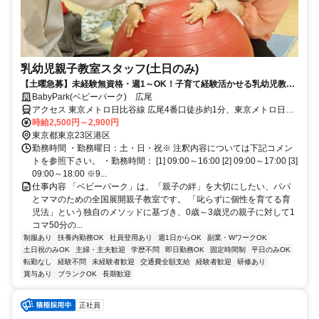
乳幼児親子教室スタッフ(土日のみ)
【土曜急募】未経験無資格・週1～OK！子育て経験活かせる乳幼児教育
スタッフ／女性100%◎お祝金有！
BabyPark(ベビーパーク) 広尾
アクセス 東京メトロ日比谷線 広尾4番口徒歩約1分、東京メトロ日比
谷線 六本木1c口徒歩約20分、東京メトロ千代田線 乃木坂5番口徒歩
時給2,500円～2,900円
約20分
東京都東京23区港区
勤務時間 ・勤務曜日：土・日・祝※ 注釈内容については下記コメン
トを参照下さい。 ・勤務時間： [1] 09:00～16:00 [2] 09:00～17:00 [3]
09:00～18:00 ※9...
仕事内容 「ベビーパーク」は、「親子の絆」を大切にしたい、パパ
とママのための全国展開親子教室です。 「叱らずに個性を育てる育
児法」という独自のメソッドに基づき、0歳～3歳児の親子に対して1
コマ50分の...
制服あり
扶養内勤務OK
社員登用あり
週1日からOK
副業・WワークOK
土日祝のみOK
主婦・主夫歓迎
学歴不問
即日勤務OK
固定時間制
平日のみOK
転勤なし
経験不問
未経験者歓迎
交通費全額支給
経験者歓迎
研修あり
賞与あり
ブランクOK
長期歓迎
正社員