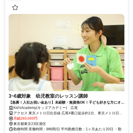
3~6歳対象 幼児教室のレッスン講師
【急募！入社お祝い金あり】未経験・無資格OK！子ども好きな方にオス
スメの幼児教育スタッフ！
Kid'sAcademy(キッズアカデミー) 広尾
アクセス 東京メトロ日比谷線 広尾4番口徒歩約1分、東京メトロ日比
谷線 六本木1c口徒歩約20分、東京メトロ千代田線 乃木坂5番口徒歩
月給260,000円
約20分
東京都東京23区港区
勤務時間 実働時間：8時間/日 平均勤務日数：1ヶ月あたり20日 ・勤