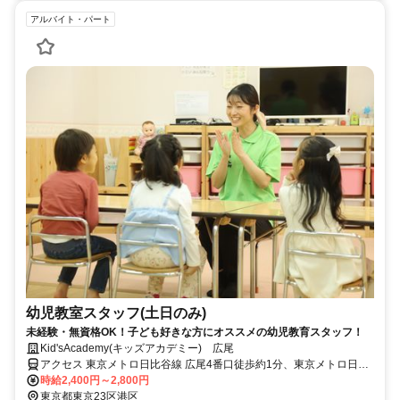
アルバイト・パート
幼児教室スタッフ(土日のみ)
未経験・無資格OK！子ども好きな方にオススメの幼児教育スタッフ！
Kid'sAcademy(キッズアカデミー) 広尾
アクセス 東京メトロ日比谷線 広尾4番口徒歩約1分、東京メトロ日比
谷線 六本木1c口徒歩約20分、東京メトロ千代田線 乃木坂5番口徒歩
時給2,400円～2,800円
約20分
東京都東京23区港区