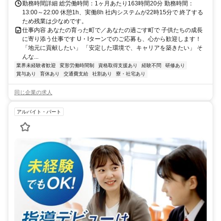
勤務時間詳細 総労働時間：1ヶ月あたり163時間20分 勤務時間：
13:00～22:00 休憩1h、実働8h 社内システムが22時15分で 終了する
ため残業は少なめです。
仕事内容 あなたの育った町で／あなたの過ごす町で 子供たちの成長
に寄り添う仕事です U・Iターンでのご応募も、心から歓迎します！
「地元に貢献したい」 「安定した環境で、キャリアを築きたい」 そ
んな...
業界未経験者歓迎
変形労働時間制
資格取得支援あり
経験不問
研修あり
賞与あり
育休あり
交通費支給
社割あり
寮・社宅あり
同じ企業の求人
アルバイト・パート