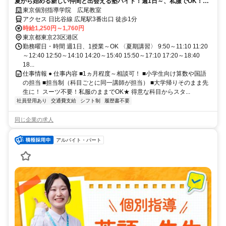
夏から始める新しい仲間と出会える塾バイト！週1日～、私服でOK！テ
ストや帰省なども調整可能！
東京個別指導学院 広尾教室
アクセス 日比谷線 広尾駅3番出口 徒歩1分
時給1,250円～1,760円
東京都東京23区港区
勤務曜日・時間 週1日、1授業～OK 〈夏期講習〉 9:50～11:10 11:20
～12:40 12:50～14:10 14:20～15:40 15:50～17:10 17:20～18:40
18...
仕事情報 ● 仕事内容 ■1ヵ月程度～相談可！ ■小学生向け算数や国語
の担当 ■担当制（科目ごとに同一講師が担当） ■大学帰りそのまま先
生に！ スーツ不要！私服のままでOK★ 得意な科目からスタ...
社員登用あり
交通費支給
シフト制
履歴書不要
同じ企業の求人
アルバイト・パート