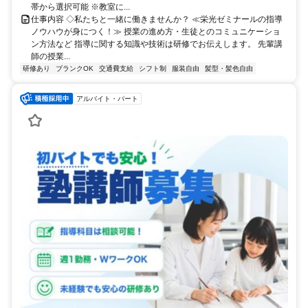
帯から選択可能 ※教室に...
仕事内容 ◇私たちと一緒に働きませんか？ ≪栄光ゼミナールの指導
ノウハウが身につく！≫ 授業の進め方・生徒とのコミュニケーショ
ン方法など 指導に関する知識や技術は研修でお伝えします。 先輩講
師の授業...
研修あり
ブランクOK
交通費支給
シフト制
服装自由
髪型・髪色自由
アルバイト・パート