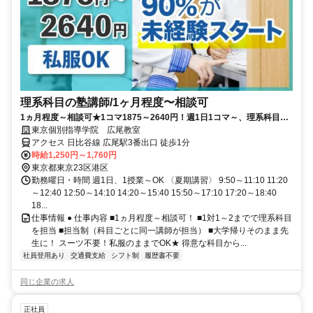
理系科目の塾講師/1ヶ月程度〜相談可
1ヵ月程度～相談可★1コマ1875～2640円！週1日1コマ～、理系科目を
担当！
東京個別指導学院 広尾教室
アクセス 日比谷線 広尾駅3番出口 徒歩1分
時給1,250円～1,760円
東京都東京23区港区
勤務曜日・時間 週1日、1授業～OK 〈夏期講習〉 9:50～11:10 11:20
～12:40 12:50～14:10 14:20～15:40 15:50～17:10 17:20～18:40
18...
仕事情報 ● 仕事内容 ■1ヵ月程度～相談可！ ■1対1～2までで理系科目
を担当 ■担当制（科目ごとに同一講師が担当） ■大学帰りそのまま先
生に！ スーツ不要！私服のままでOK★ 得意な科目から...
社員登用あり
交通費支給
シフト制
履歴書不要
同じ企業の求人
正社員