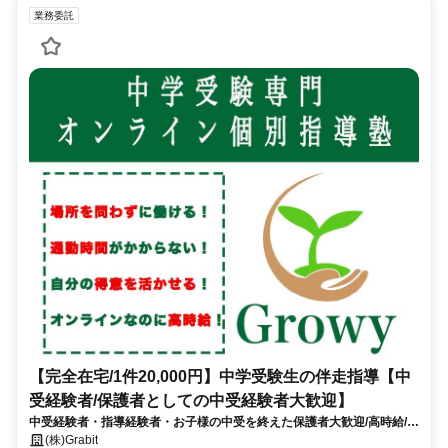
業務委託
【完全在宅/1件20,000円】中学受験生の伴走指導【中
受経験者/保護者としての中受経験者大歓迎】
中受経験者・指導経験者・お子様の中受を終えた保護者大歓迎/高時給/週
1〜OK！/面接〜研修までオンライン完結
(株)Grabit