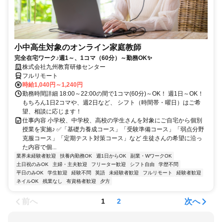
小中高生対象のオンライン家庭教師
完全在宅ワーク♪週1～、1コマ（60分）～勤務OK✨
株式会社九州教育研修センター
フルリモート
時給1,040円～1,240円
勤務時間詳細 18:00～22:00の間で1コマ(60分)～OK！ 週1日～OK！
もちろん1日2コマや、週2日など、 シフト（時間帯・曜日）はご希
望、相談に応じます！
仕事内容 小学校、中学校、高校の学生さんを対象にご自宅から個別
授業を実施♪ ✅「基礎力養成コース」「受験準備コース」「弱点分野
克服コース」「定期テスト対策コース」など 生徒さんの希望に沿っ
た内容で個...
業界未経験者歓迎
扶養内勤務OK
週1日からOK
副業・WワークOK
土日祝のみOK
主婦・主夫歓迎
フリーター歓迎
シフト自由
学歴不問
平日のみOK
学生歓迎
経験不問
英語
未経験者歓迎
フルリモート
経験者歓迎
ネイルOK
残業なし
有資格者歓迎
夕方
前へ
次へ
1
2