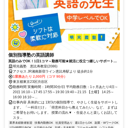
個別指導塾の英語講師
英語のみでOK！1日1コマ～勤務可能★就活に役立つ嬉しいサポートも
◎ミドル・シニアも活躍中
明光義塾 恵比寿教室(2086)
アクセス JR湘南新宿ライン恵比寿駅より 徒歩約1分
1業務あたり 2,000円（コマ 90分）
東京都東京23区渋谷区
勤務時間 実働時間：1時間30分/日 平均勤務日数：1ヶ月あたり4日～
20日 16:10～17:45 17:55～19:30 19:40～21:15 【土曜】 14:25～
16:00 16:10～...
仕事内容 具体的には 1対3の個別指導で、やさしく生徒をサポートし
ます。 「一科目だけ」「得意科目から教えてみたい」など、 まずは
ご希望をお伺いします。 授業の流れ▼ ・生徒さんと楽しくお話して
スタ...
業界未経験者歓迎
扶養内勤務OK
社員登用あり
週1日からOK
副業・WワークOK
1日4時間以内OK
土日祝のみOK
主婦・主夫歓迎
フリーター歓迎
シフト自由