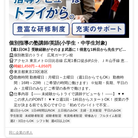
個別指導の塾講師/英語(小学生・中学生対象)
【週1日OK】受験経験がそのまま武器に！得意な1科目から先生デビュ
ー
個別教室のトライ 広尾ガーデン校
アクセス 東京メトロ日比谷線 広尾1番口徒歩約1分、ＪＲ山手線 恵比
寿（東京都）東口徒歩約20分、ＪＲ埼京線/りんかい線 恵比寿（東京
時給1,450円～4,050円
都）東口徒歩約20分
東京都東京23区港区
勤務時間 勤務曜日：月曜日～土曜日 （週1日からでもOK） 勤務時
間：16時～22時 （ご希望の時間に働けます） ※短期・長期、平日の
み・土曜日のみなど ご希望の条件で働けます。
仕事内容 【―― 未経験からトライで講師デビューを！ ――】 ▼▼
この求人のPOINT！ ▼▼ □ 週1回・1科目からスタートOK！ 授業の予
定が決まる前でも安心です◎ □ 「初めてのバイトで不安...
週1日からOK
1日4時間以内OK
土日祝のみOK
主婦・主夫歓迎
平日のみOK
学生歓迎
未経験者歓迎
経験者歓迎
有資格者歓迎
研修あり
フルタイム歓迎
週2・3日からOK
シフト制
週4日以上OK
同じ企業の求人