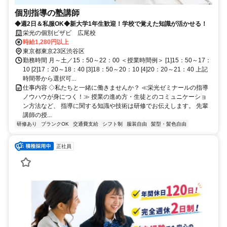
個別指導の塾講師
◆週2日＆私服OK◆新大学1年生歓迎！学校で覚えた知識が活かせる！
栄光の個別ビザビ 広尾校
時給1,280円以上
東京都東京23区渋谷区
勤務時間 月～土／15：50～22：00 ＜授業時間例＞ [1]15：50～17：
10 [2]17：20～18：40 [3]18：50～20：10 [4]20：20～21：40 上記
時間帯から選択可...
仕事内容 ◇私たちと一緒に働きませんか？ ≪栄光ゼミナールの指導
ノウハウが身につく！≫ 授業の進め方・生徒とのコミュニケーショ
ン方法など、 指導に関する知識や技術は研修でお伝えします。 先輩
講師の授...
研修あり
ブランクOK
交通費支給
シフト制
服装自由
髪型・髪色自由
正社員