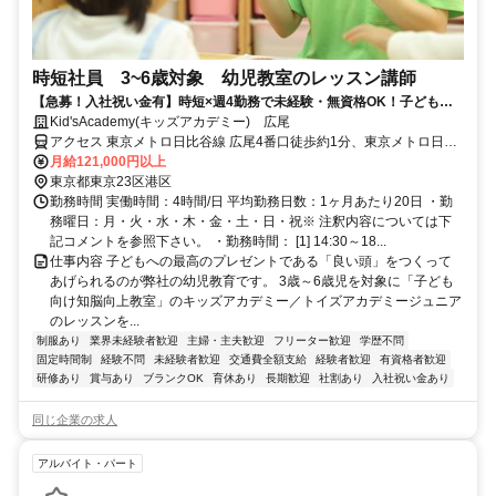
時短社員 3~6歳対象 幼児教室のレッスン講師
【急募！入社祝い金有】時短×週4勤務で未経験・無資格OK！子ども好
きな方にオススメの幼児教育スタッフ！
Kid'sAcademy(キッズアカデミー) 広尾
アクセス 東京メトロ日比谷線 広尾4番口徒歩約1分、東京メトロ日比
谷線 六本木1c口徒歩約20分、東京メトロ千代田線 乃木坂5番口徒歩
月給121,000円以上
約20分
東京都東京23区港区
勤務時間 実働時間：4時間/日 平均勤務日数：1ヶ月あたり20日 ・勤
務曜日：月・火・水・木・金・土・日・祝※ 注釈内容については下
記コメントを参照下さい。 ・勤務時間： [1] 14:30～18...
仕事内容 子どもへの最高のプレゼントである「良い頭」をつくって
あげられるのが弊社の幼児教育です。 3歳～6歳児を対象に「子ども
向け知脳向上教室」のキッズアカデミー／トイズアカデミージュニア
のレッスンを...
制服あり
業界未経験者歓迎
主婦・主夫歓迎
フリーター歓迎
学歴不問
固定時間制
経験不問
未経験者歓迎
交通費全額支給
経験者歓迎
有資格者歓迎
研修あり
賞与あり
ブランクOK
育休あり
長期歓迎
社割あり
入社祝い金あり
同じ企業の求人
アルバイト・パート