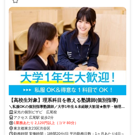
【高校生対象】理系科目を教える塾講師(個別指導)
＼私服OKの個別指導塾講師／大学1年生＆未経験大歓迎★数学・物理・
化学など得意な1科目でOK！週1日・80分～OK♪大学生多数活躍中！
栄光の個別ビザビ 広尾校
アクセス 広尾駅 徒歩2分
1業務あたり 2,120円以上（コマ 80分）
東京都東京23区渋谷区
勤務時間 実働時間：1時間20分/日 平均勤務日数：1ヶ月あたり4日～