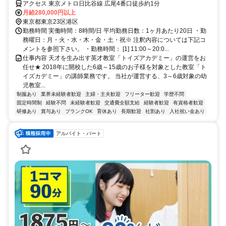
アクセス 東京メトロ日比谷線 広尾4番口徒歩約1分
月給280,000円以上
東京都東京23区港区
勤務時間 実働時間：8時間/日 平均勤務日数：1ヶ月あたり20日 ・勤
務曜日：月・火・水・木・金・土・祝※ 注釈内容については下記コ
メントを参照下さい。 ・勤務時間： [1] 11:00～20:0...
仕事内容 天才を生み出す英才教室「トイズアカデミー」の運営をお
任せ★ 2018年に開校した6歳～15歳のお子様を対象とした教室「ト
イズカデミー」の講師業務です。 当社が運営する、3～6歳対象の幼
児教室...
制服あり
業界未経験者歓迎
主婦・主夫歓迎
フリーター歓迎
学歴不問
固定時間制
経験不問
未経験者歓迎
交通費全額支給
経験者歓迎
有資格者歓迎
研修あり
賞与あり
ブランクOK
育休あり
長期歓迎
社割あり
入社祝い金あり
アルバイト・パート