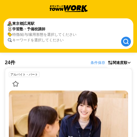
東京都
東京都
広尾駅
広尾駅
学習塾・予備校講師
学習塾・予備校講師
特徴/給与/雇用形態を選択してください
キーワードを選択してください
24件
条件保存
関連度順
アルバイト・パート