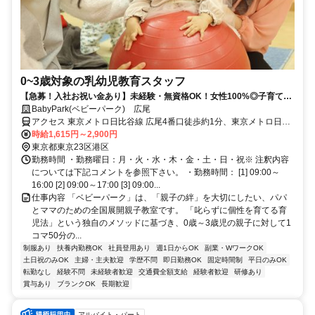
0~3歳対象の乳幼児教育スタッフ
【急募！入社お祝い金あり】未経験・無資格OK！女性100%◎子育て経
験活かせる乳幼児教育スタッフ
BabyPark(ベビーパーク) 広尾
アクセス 東京メトロ日比谷線 広尾4番口徒歩約1分、東京メトロ日比
谷線 六本木1c口徒歩約20分、東京メトロ千代田線 乃木坂5番口徒歩
時給1,615円～2,900円
約20分
東京都東京23区港区
勤務時間 ・勤務曜日：月・火・水・木・金・土・日・祝※ 注釈内容
については下記コメントを参照下さい。 ・勤務時間： [1] 09:00～
16:00 [2] 09:00～17:00 [3] 09:00...
仕事内容 「ベビーパーク」は、「親子の絆」を大切にしたい、パパ
とママのための全国展開親子教室です。 「叱らずに個性を育てる育
児法」という独自のメソッドに基づき、0歳～3歳児の親子に対して1
コマ50分の...
制服あり
扶養内勤務OK
社員登用あり
週1日からOK
副業・WワークOK
土日祝のみOK
主婦・主夫歓迎
学歴不問
即日勤務OK
固定時間制
平日のみOK
転勤なし
経験不問
未経験者歓迎
交通費全額支給
経験者歓迎
研修あり
賞与あり
ブランクOK
長期歓迎
アルバイト・パート