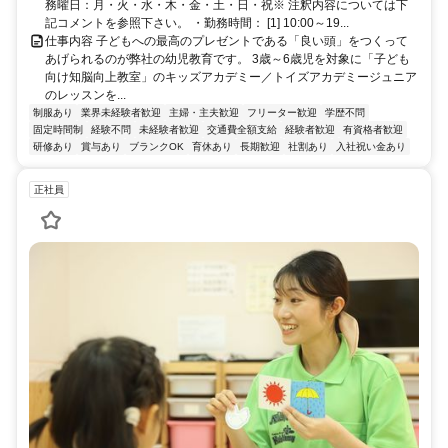
務曜日：月・火・水・木・金・土・日・祝※ 注釈内容については下
記コメントを参照下さい。 ・勤務時間： [1] 10:00～19...
仕事内容 子どもへの最高のプレゼントである「良い頭」をつくって
あげられるのが弊社の幼児教育です。 3歳～6歳児を対象に「子ども
向け知脳向上教室」のキッズアカデミー／トイズアカデミージュニア
のレッスンを...
制服あり
業界未経験者歓迎
主婦・主夫歓迎
フリーター歓迎
学歴不問
固定時間制
経験不問
未経験者歓迎
交通費全額支給
経験者歓迎
有資格者歓迎
研修あり
賞与あり
ブランクOK
育休あり
長期歓迎
社割あり
入社祝い金あり
正社員