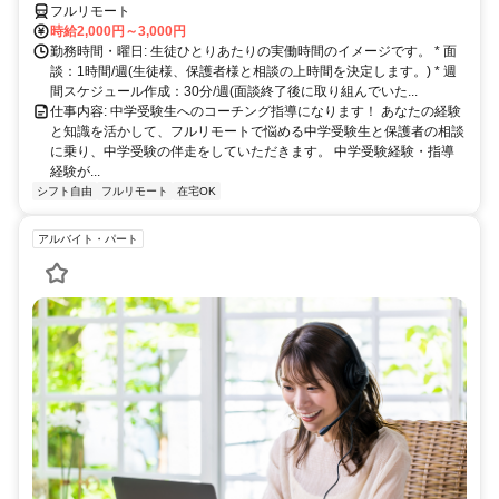
フルリモート
時給2,000円～3,000円
勤務時間・曜日: 生徒ひとりあたりの実働時間のイメージです。 * 面
談：1時間/週(生徒様、保護者様と相談の上時間を決定します。) * 週
間スケジュール作成：30分/週(面談終了後に取り組んでいた...
仕事内容: 中学受験生へのコーチング指導になります！ あなたの経験
と知識を活かして、フルリモートで悩める中学受験生と保護者の相談
に乗り、中学受験の伴走をしていただきます。 中学受験経験・指導
経験が...
シフト自由
フルリモート
在宅OK
アルバイト・パート