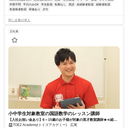
学歴不問
平日のみOK
学生歓迎
転勤なし
英語
未経験者歓迎
経験者歓迎
有資格者歓迎
研修あり
夕方
同じ企業の求人
正社員
小中学生対象教室の国語数学のレッスン講師
【入社お祝い金あり】6～15歳のお子様が対象の英才教室講師★≪経験/
資格不要≫
TOEZ Academy(トイズアカデミー) 広尾