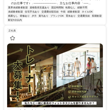
のお仕事です♪ ╭──────────╮ 主なお仕事内容 ╰──...
業界未経験者歓迎
資格取得支援あり
固定時間制
転勤なし
経験不問
未経験者歓迎
住宅手当あり
交通費全額支給
午前
経験者歓迎
ネイルOK
残業なし
研修あり
夕方
賞与あり
ブランクOK
育休あり
交通費支給
長期歓迎
駅近5分以内
正社員