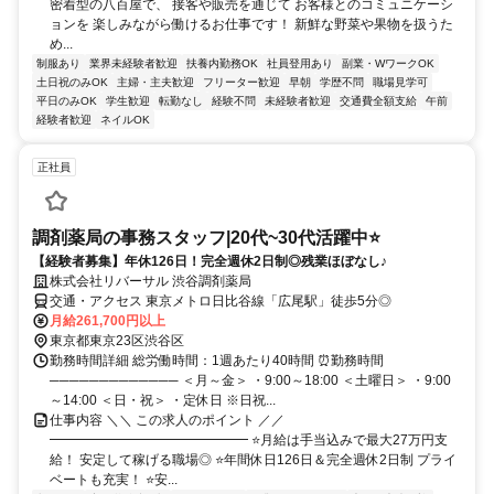
密着型の八百屋で、 接客や販売を通じて お客様とのコミュニケーシ
ョンを 楽しみながら働けるお仕事です！ 新鮮な野菜や果物を扱うた
め...
制服あり
業界未経験者歓迎
扶養内勤務OK
社員登用あり
副業・WワークOK
土日祝のみOK
主婦・主夫歓迎
フリーター歓迎
早朝
学歴不問
職場見学可
平日のみOK
学生歓迎
転勤なし
経験不問
未経験者歓迎
交通費全額支給
午前
経験者歓迎
ネイルOK
正社員
調剤薬局の事務スタッフ|20代~30代活躍中⭐
【経験者募集】年休126日！完全週休2日制◎残業ほぼなし♪
株式会社リバーサル 渋谷調剤薬局
交通・アクセス 東京メトロ日比谷線「広尾駅」徒歩5分◎
月給261,700円以上
東京都東京23区渋谷区
勤務時間詳細 総労働時間：1週あたり40時間 ⏰勤務時間
───────────── ＜月～金＞ ・9:00～18:00 ＜土曜日＞ ・9:00
～14:00 ＜日・祝＞ ・定休日 ※日祝...
仕事内容 ＼＼ この求人のポイント ／／
━━━━━━━━━━━━━━━ ⭐月給は手当込みで最大27万円支
給！ 安定して稼げる職場◎ ⭐年間休日126日＆完全週休2日制 プライ
ベートも充実！ ⭐安...