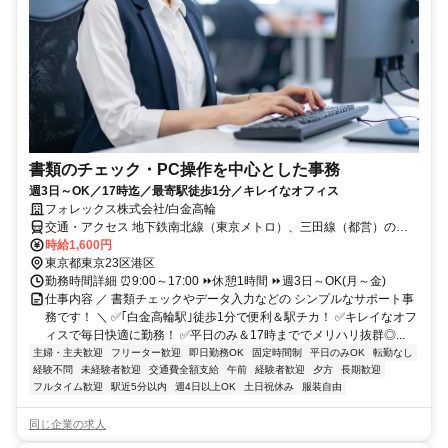
書類のチェック・PC操作を中心とした事務
週3日～OK／17時迄／最寄駅徒歩1分／キレイなオフィス
フォレックス株式会社/白金高輪
交通・アクセス 地下鉄南北線（東京メトロ）、三田線（都営）の白
金高輪駅 4番出口
時給1,600円
東京都東京23区港区
勤務時間詳細 ⏰9:00～17:00 ⏩休憩1時間 ⏩週3日～OK(月～金)
仕事内容 ／ 書類チェックやデータ入力などの シンプルなサポート事
務です！ ＼ ✅｢白金高輪駅｣徒歩1分で便利＆駅チカ！ ✅キレイなオフ
ィスで毎日快適に勤務！ ✅平日のみ＆17時まででメリハリ抜群◎...
主婦・主夫歓迎
フリーター歓迎
即日勤務OK
固定時間制
平日のみOK
転勤なし
経験不問
未経験者歓迎
交通費全額支給
午前
経験者歓迎
夕方
長期歓迎
フルタイム歓迎
駅近5分以内
週4日以上OK
土日祝休み
服装自由
同じ企業の求人