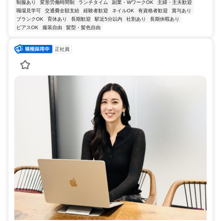
制服あり
変形労働時間制
ランチタイム
副業・WワークOK
主婦・主夫歓迎
職場見学可
交通費全額支給
経験者歓迎
ネイルOK
有資格者歓迎
賞与あり
ブランクOK
育休あり
長期歓迎
駅近5分以内
社割あり
長期休暇あり
ピアスOK
服装自由
髪型・髪色自由
正社員