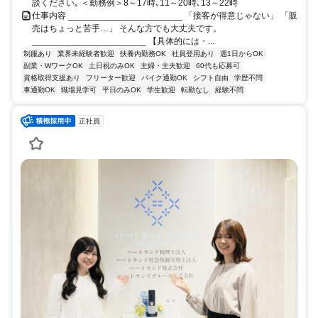
談ください｡ ＜勤務例＞8～17時､11～20時､13～22時
仕事内容 _______________________ 「接客が得意じゃない」 「販
売はちょっと苦手…」 そんな方でも大丈夫です。
_______________________ 【具体的には・...
制服あり
業界未経験者歓迎
扶養内勤務OK
社員登用あり
週1日からOK
副業・WワークOK
土日祝のみOK
主婦・主夫歓迎
60代も応募可
資格取得支援あり
フリーター歓迎
バイク通勤OK
シフト自由
学歴不問
車通勤OK
職場見学可
平日のみOK
学生歓迎
転勤なし
経験不問
正社員