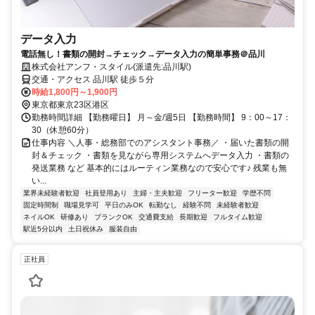
データ入力
電話無し！書類の開封→チェック→データ入力の簡単事務＠品川
株式会社アンフ・スタイル(派遣先:品川駅)
交通・アクセス 品川駅 徒歩５分
時給1,800円～1,900円
東京都東京23区港区
勤務時間詳細 【勤務曜日】 月～金/週5日 【勤務時間】 9：00～17：
30（休憩60分）
仕事内容 ＼人事・総務部でのアシスタント事務／ ・届いた書類の開
封＆チェック ・書類を見ながら専用システムへデータ入力 ・書類の
発送業務 など 基本的にはルーティン業務なので安心です♪ 残業も無
い...
業界未経験者歓迎
社員登用あり
主婦・主夫歓迎
フリーター歓迎
学歴不問
固定時間制
職場見学可
平日のみOK
転勤なし
経験不問
未経験者歓迎
ネイルOK
研修あり
ブランクOK
交通費支給
長期歓迎
フルタイム歓迎
駅近5分以内
土日祝休み
服装自由
正社員