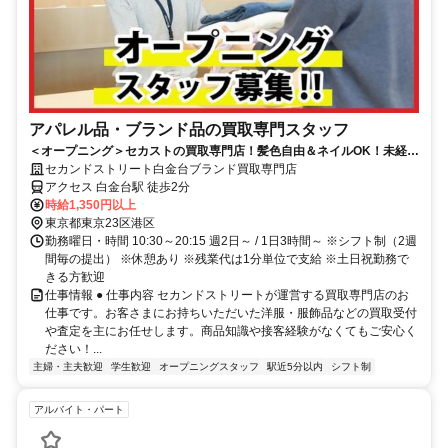
アパレル品・ブランド品の買取専門スタッフ
＜オープニング＞セカストの買取専門店！髪色自由＆ネイルOK！未経験
歓迎！
セカンドストリート白金台ブランド買取専門店
アクセス 白金台駅 徒歩2分
時給1,350円以上
東京都東京23区港区
勤務曜日・時間 10:30～20:15 週2日～ / 1日3時間～ ※シフト制（2週
間毎の提出） ※休憩あり ※残業代は1分単位で支給 ※土日祝勤務で
きる方歓迎
仕事情報 ● 仕事内容 セカンドストリートが運営する買取専門店のお
仕事です。お客さまにお持ちいただいた洋服・服飾品などの買取受付
や査定を主にお任せします。商品知識や接客経験がなくてもご安心く
ださい！...
主婦・主夫歓迎
学生歓迎
オープニングスタッフ
駅近5分以内
シフト制
アルバイト・パート