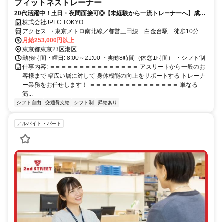
フィットネストレーナー
20代活躍中！土日・夜間面接可◎【未経験から一流トレーナーへ】成長
に合わせたキャリアパスをご用意◎学歴不問◎
株式会社JPEC TOKYO
アクセス: ・東京メトロ南北線／都営三田線 白金台駅 徒歩10分 ・
東京メトロ日比谷線 広尾駅 ・JR山手線／東京メトロ南北線 目
月給253,000円以上
黒駅
東京都東京23区港区
勤務時間・曜日: 8:00～21:00 ・実働8時間（休憩1時間） ・シフト制
仕事内容: ＝＝＝＝＝＝＝＝＝＝＝＝＝＝＝ アスリートから一般のお
客様まで 幅広い層に対して 身体機能の向上をサポートする トレーナ
ー業務をお任せします！ ＝＝＝＝＝＝＝＝＝＝＝＝＝＝＝ 単なる
筋...
シフト自由
交通費支給
シフト制
昇給あり
アルバイト・パート