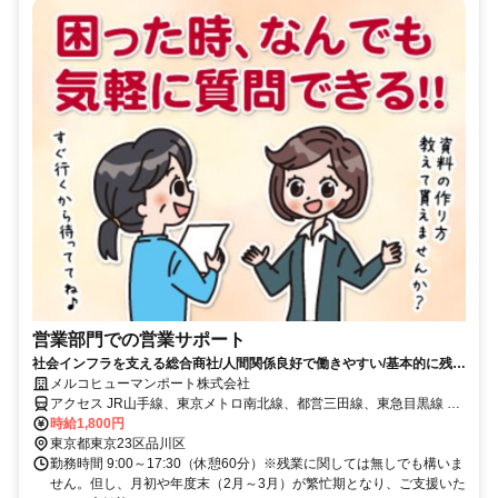
営業部門での営業サポート
社会インフラを支える総合商社/人間関係良好で働きやすい/基本的に残業
無し/各線目黒駅徒歩5分
メルコヒューマンポート株式会社
アクセス JR山手線、東京メトロ南北線、都営三田線、東急目黒線 目
黒駅より徒歩5分
時給1,800円
東京都東京23区品川区
勤務時間 9:00～17:30（休憩60分）※残業に関しては無しでも構いま
せん。但し、月初や年度末（2月～3月）が繁忙期となり、ご支援いた