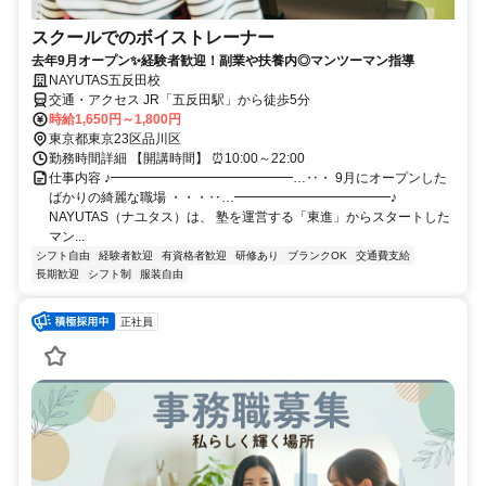
スクールでのボイストレーナー
去年9月オープン✨経験者歓迎！副業や扶養内◎マンツーマン指導
NAYUTAS五反田校
交通・アクセス JR「五反田駅」から徒歩5分
時給1,650円～1,800円
東京都東京23区品川区
勤務時間詳細 【開講時間】 ⏰10:00～22:00
仕事内容 ♪━━━━━━━━━━━━━━…‥・ 9月にオープンした
ばかりの綺麗な職場 ・・・‥…━━━━━━━━━━━━♪
NAYUTAS（ナユタス）は、 塾を運営する「東進」からスタートした
マン...
シフト自由
経験者歓迎
有資格者歓迎
研修あり
ブランクOK
交通費支給
長期歓迎
シフト制
服装自由
正社員