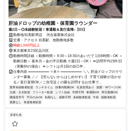
肝油ドロップの幼稚園・保育園ラウンダー
週2日～◎未経験歓迎！車通勤＆直行直帰♪【03】
勤務地/目黒駅周辺 河合薬業株式会社
交通・アクセス 目黒駅、他勤務地多数
時給1,500円以上
東京都東京23区品川区
勤務時間詳細 ＜勤務時間＞ 9:30～18:30のあいだで 1日6時間～OK ＜
勤務日数＞ 基本月～金の平日勤務 ※週2日～OK！ ⏩訪問平均15件/日
（実働6hの場合） ⏩シフトは月1回の自己申...
仕事内容 ════════･୨ ꕤ ୧･════════ ＼＼ 肝油ドロップのラウ
ンダー募集 ／／ 【売らないからはじめやすい】 子育て経験が活かせ
る／直行直帰OK／ご自宅近くの園を訪問するお仕事で...
業界未経験者歓迎
ランチタイム
扶養内勤務OK
社員登用あり
副業・WワークOK
主婦・主夫歓迎
フリーター歓迎
シフト自由
学歴不問
車通勤OK
即日勤務OK
職場見学可
平日のみOK
転勤なし
経験不問
未経験者歓迎
午前
経験者歓迎
残業なし
有資格者歓迎
派遣社員