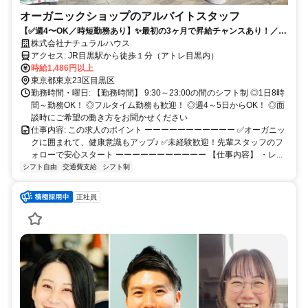
オーガニックショップのアルバイトスタッフ
【✅週4〜OK／時短勤務あり】✨最初の3ヶ月で昇給チャンスあり！／幅
広い世代が活躍中です！
株式会社ナチュラルハウス
アクセス: JR目黒駅から徒歩１分（アトレ目黒内）
時給1,486円以上
東京都東京23区目黒区
勤務時間・曜日: 【勤務時間】 9:30～23:00の間のシフト制 ◎1日8時
間～勤務OK！ ◎フルタイム勤務も歓迎！ ◎週4～5日からOK！ ◎面
談時にご希望の働き方をお聞かせください
仕事内容: この求人のポイント ーーーーーーーーーーー ✅オーガニッ
クに囲まれて、健康意識もアップ♪ ✅未経験歓迎！先輩スタッフのフ
ォローで安心スタート ーーーーーーーーーーー 【仕事内容】 ・レ...
シフト自由
交通費支給
シフト制
正社員