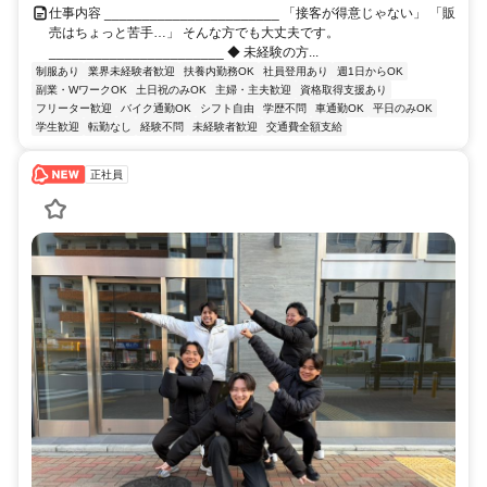
仕事内容 _______________________ 「接客が得意じゃない」 「販
売はちょっと苦手…」 そんな方でも大丈夫です。
_______________________ ◆ 未経験の方...
制服あり
業界未経験者歓迎
扶養内勤務OK
社員登用あり
週1日からOK
副業・WワークOK
土日祝のみOK
主婦・主夫歓迎
資格取得支援あり
フリーター歓迎
バイク通勤OK
シフト自由
学歴不問
車通勤OK
平日のみOK
学生歓迎
転勤なし
経験不問
未経験者歓迎
交通費全額支給
正社員