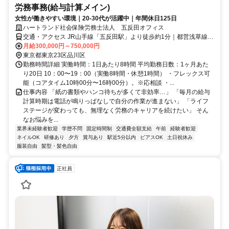
労務事務(給与計算メイン)
女性が働きやすい環境｜20-30代が活躍中｜年間休日125日
ハートランド社会保険労務士法人 五反田オフィス
交通・アクセス JR山手線「五反田駅」より徒歩約1分｜都営浅草線
「五反田駅」より徒歩約1分｜東急池上線「五反田駅」より徒歩約5分
月給300,000円～750,000円
東京都東京23区品川区
勤務時間詳細 実働時間：1日あたり8時間 平均勤務日数：1ヶ月あた
り20日 10：00〜19：00（実働8時間・休憩1時間） ・フレックス可
能（コアタイム10時00分〜16時00分）。※応相談 ・...
仕事内容 「紙の書類やハンコ待ちが多くて非効率…」 「毎月の給与
計算時期は電話が鳴りっぱなしで自分の作業が進まない」 「ライフ
ステージが変わっても、無理なく労務のキャリアを続けたい」 そん
なお悩みを...
業界未経験者歓迎
学歴不問
固定時間制
交通費全額支給
午前
経験者歓迎
ネイルOK
研修あり
夕方
賞与あり
駅近5分以内
ピアスOK
土日祝休み
服装自由
髪型・髪色自由
正社員