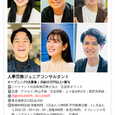
人事労務ジュニアコンサルタント
オープニング2次募集｜月給35万円以上+賞与
ハートランド社会保険労務士法人 五反田オフィス
交通・アクセス JR山手線「五反田駅」より徒歩約1分｜都営浅草線
「五反田駅」より徒歩約1分｜東急池上線「五反田駅」より徒歩約5分
月給350,000円～833,300円
東京都東京23区品川区
勤務時間詳細 実働時間：1日あたり8時間 平均勤務日数：1ヶ月あた
り20日 10：00〜19：00（実働8時間・休憩1時間） ※フレックス可
能（コアタイム10時00分〜16時00分）。応相談