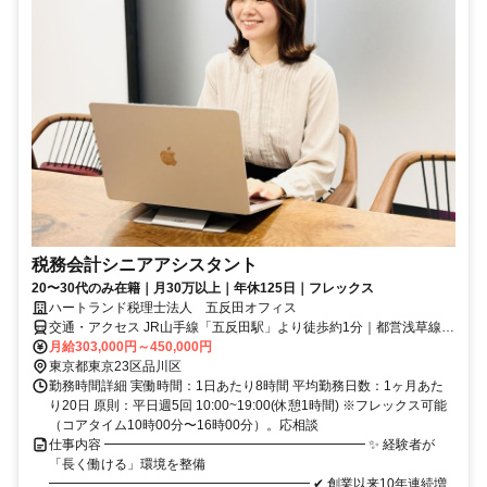
税務会計シニアアシスタント
20〜30代のみ在籍｜月30万以上｜年休125日｜フレックス
ハートランド税理士法人 五反田オフィス
交通・アクセス JR山手線「五反田駅」より徒歩約1分｜都営浅草線
「五反田駅」より徒歩約1分｜東急池上線「五反田駅」より徒歩約5分
月給303,000円～450,000円
東京都東京23区品川区
勤務時間詳細 実働時間：1日あたり8時間 平均勤務日数：1ヶ月あた
り20日 原則：平日週5回 10:00~19:00(休憩1時間) ※フレックス可能
（コアタイム10時00分〜16時00分）。応相談
仕事内容 ━━━━━━━━━━━━━━━━━━━━ ✨ 経験者が
「長く働ける」環境を整備
━━━━━━━━━━━━━━━━━━━━ ✔ 創業以来10年連続増