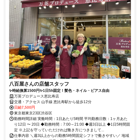
八百屋さんの店舗スタッフ
✨時給換算1500円✨1日5h固定！髪色・ネイル・ピアス自由
万英プロデュース恵比寿店
交通・アクセス 山手線 恵比寿駅から徒歩12分
日給7,500円
東京都東京23区渋谷区
勤務時間詳細 実働時間：1日あたり5時間 平均勤務日数：1ヶ月あた
り12日 〜 20日 ◆勤務時間：7:00～21:00 ◆週3日以上 ◆1日5時間固
定 ※上記を守っていただければ働き方につきまして...
仕事内容 ＼週3以上からの勤務5時間固定シフトで働きやすい／ 地域