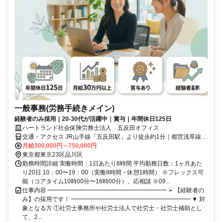
一般事務(労務手続きメイン)
経験者のみ採用｜20-30代が活躍中｜賞与｜年間休日125日
ハートランド社会保険労務士法人 五反田オフィス
交通・アクセス JR山手線「五反田駅」より徒歩約1分｜都営浅草線
「五反田駅」より徒歩約1分｜東急池上線「五反田駅」より徒歩約5分
月給300,000円～750,000円
東京都東京23区品川区
勤務時間詳細 実働時間：1日あたり8時間 平均勤務日数：1ヶ月あた
り20日 10：00〜19：00（実働8時間・休憩1時間） ※フレックス可
能（コアタイム10時00分〜16時00分）。応相談 ※09...
仕事内容 ━━━━━━━━━━━━━━━━━━━━ ➢ 【経験者の
み】の採用です！ ━━━━━━━━━━━━━━━━━━━━ ▼ 対
象となる方 ①社労士事務所や社労士法人で社労士・社労士補助とし
て、2...