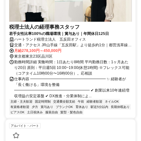
税理士法人の経理事務スタッフ
若手女性比率100%の職場環境｜賞与あり｜年間休日125日
ハートランド税理士法人 五反田オフィス
交通・アクセス JR山手線「五反田駅」より徒歩約1分｜都営浅草線
「五反田駅」より徒歩約1分｜東急池上線「五反田駅」より徒歩約5分
月給278,100円～450,000円
東京都東京23区品川区
勤務時間詳細 実働時間：1日あたり8時間 平均勤務日数：1ヶ月あた
り20日 原則：平日週5回 10:00~19:00(休憩1時間) ※フレックス可能
（コアタイム10時00分〜16時00分）。応相談
仕事内容 ━━━━━━━━━━━━━━━━━━━━ ✨ 経験者が
「長く働ける」環境を整備
━━━━━━━━━━━━━━━━━━━━ ✔ 創業以来10年連続増
収増益の安定基盤 ✔ DX推進・分業体制によ...
主婦・主夫歓迎
固定時間制
交通費全額支給
午前
経験者歓迎
ネイルOK
有資格者歓迎
夕方
賞与あり
ブランクOK
育休あり
駅近5分以内
長期休暇あり
ピアスOK
土日祝休み
服装自由
髪型・髪色自由
アルバイト・パート