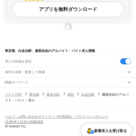
アプリを無料ダウンロード
東京都、白金台駅、服装自由のアルバイト・バイト求人情報
求人の詳細を表示
条件を追加・変更して検索
市区町村を追加・変更
関連キーワード
完全在宅ワーク 全国
シール貼り 在宅
現在地周辺
ガチャガチャ
犬カフェ
東京都
駅を追加・変更
バイトTOP
東京都
東京23区
港区
白金台駅
服装自由のアルバ
東京都
すべて
イト・バイト・求人
東京23区
すべて
職種を追加・変更
JR東海道本線(東京～熱海)
千代田区
中央区
港区
新宿区
文京区
台東区
墨田区
江東区
品川区
目黒区
大田区
東京駅
新橋駅
品川駅
飲食・フードサービス
世田谷区
渋谷区
中野区
杉並区
豊島区
北区
荒川区
板橋区
練馬区
足立区
葛飾区
特徴を追加・変更
飲食・フードサービス
江戸川区
すべて
ヘルプ・お問い合わせ
サイトマップ
利用規約・プライバシーポリシー
JR山手線
ホールスタッフ
キッチンスタッフ
皿洗い・洗い場
精肉・鮮魚加工
給食調理
人気
[企業]求人広告の掲載相談
大崎駅
五反田駅
目黒駅
恵比寿駅
渋谷駅
原宿駅
代々木駅
新宿駅
新大久保駅
八王子市
立川市
武蔵野市
三鷹市
青梅市
府中市
昭島市
調布市
町田市
小金井市
雇用形態を追加・変更
パン屋（ベーカリー）
フードカウンター販売員
バー（BAR）・バーテンダー
日払いOK
高校生歓迎
学生歓迎
深夜の仕事
髪型・髪色自由
ひげOK
ネイルOK
高田馬場駅
目白駅
池袋駅
大塚駅
巣鴨駅
駒込駅
田端駅
西日暮里駅
日暮里駅
鶯谷駅
小平市
日野市
東村山市
国分寺市
国立市
福生市
狛江市
東大和市
清瀬市
飲食店補助（開店・閉店準備）
飲食店（店長・マネージャー）
新着求人を受け取る
ピアスOK
アルバイト・パート
履歴書不要
オープニングスタッフ
留学生・外国人活躍中
上野駅
御徒町駅
秋葉原駅
神田駅
東京駅
有楽町駅
新橋駅
浜松町駅
田町駅
東久留米市
武蔵村山市
多摩市
稲城市
羽村市
あきる野市
西東京市
大島町
利島村
都道府県を変更
営業・販売