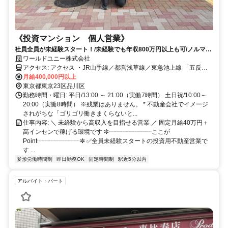
《投資マンション 個人営業》
社員全員が未経験スタート！/未経験でも年収800万円以上も可/ノルマな
し/未経験無資格歓迎/完全週休二日/特別休暇など充実/各種手当充実/不動
ワールドユニー株式会社
産業界未経験でもぜひ/インセンティブ/歩合あり/固定額+インセンティブ
アクセス: アクセス ・JR山手線／都営浅草線／東急池上線 「五反田
で高収入可
月給400,000円以上
駅」から徒歩3分 ・都営浅草線 「高輪台駅」から徒歩8分
東京都東京23区品川区
勤務時間・曜日: 平日/13:00 ～ 21:00（実働7時間） 土日祝/10:00～
20:00（実働8時間） ※残業はありません。 * 不動産会社でイメージ
されがちな「ゴリゴリ働きまくらないと...
仕事内容: ＼ 未経験から高収入を目指せる営業 ／ 固定月給40万円＋
高インセンで稼げる環境です ✼┈┈┈┈┈┈┈ここが
Point┈┈┈┈┈┈┈✼ ✅全員未経験スタートの投資用不動産営業で
す ...
変形労働時間制
即日勤務OK
固定時間制
駅近5分以内
アルバイト・パート