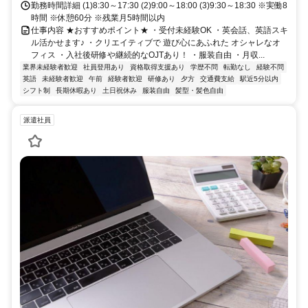
勤務時間詳細 (1)8:30～17:30 (2)9:00～18:00 (3)9:30～18:30 ※実働8
時間 ※休憩60分 ※残業月5時間以内
仕事内容 ★おすすめポイント★ ・受付未経験OK ・英会話、英語スキ
ル活かせます♪ ・クリエイティブで 遊び心にあふれた オシャレなオ
フィス ・入社後研修や継続的なOJTあり！ ・服装自由 ・月収...
業界未経験者歓迎
社員登用あり
資格取得支援あり
学歴不問
転勤なし
経験不問
英語
未経験者歓迎
午前
経験者歓迎
研修あり
夕方
交通費支給
駅近5分以内
シフト制
長期休暇あり
土日祝休み
服装自由
髪型・髪色自由
派遣社員