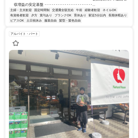
収増益の安定基盤 ‥‥‥‥‥‥‥‥‥‥‥‥‥...
主婦・主夫歓迎
固定時間制
交通費全額支給
午前
経験者歓迎
ネイルOK
有資格者歓迎
夕方
賞与あり
ブランクOK
育休あり
駅近5分以内
長期休暇あり
ピアスOK
土日祝休み
服装自由
髪型・髪色自由
アルバイト・パート