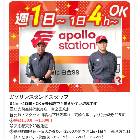
ガソリンスタンドスタッフ
週1日～4時間～OK★未経験でも働きやすい環境です
出光興産特約販売店 白金営業所
交通・アクセス 都営地下鉄浅草線「高輪台駅」より徒歩3分 / JR東日
本山手線、東急電鉄、都営浅草線「五反田駅」より徒歩11分
時給1,300円～1,500円
東京都東京23区港区
勤務時間詳細 平日のみ/8:00～22:00の間で 週1日･1日4h～働き方ご相
談ください｡ ＜勤務例＞8～17時､11～20時､13～22時