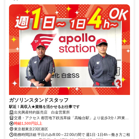
ガソリンスタンドスタッフ
駅近！高収入★資格を活かせるお仕事です
出光興産特約販売店 白金営業所
交通・アクセス 都営地下鉄浅草線「高輪台駅」より徒歩3分 / JR東日
本山手線、東急電鉄、都営浅草線「五反田駅」より徒歩11分
時給1,500円以上
東京都東京23区港区
勤務時間詳細 平日のみ/8:00～22:00の間で 週1日･1日4h～働き方ご相