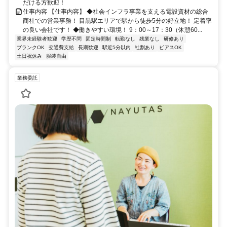
だける方歓迎！
仕事内容 【仕事内容】 ◆社会インフラ事業を支える電設資材の総合
商社での営業事務！ 目黒駅エリアで駅から徒歩5分の好立地！ 定着率
の良い会社です！ ◆働きやすい環境！ 9：00～17：30（休憩60...
業界未経験者歓迎
学歴不問
固定時間制
転勤なし
残業なし
研修あり
ブランクOK
交通費支給
長期歓迎
駅近5分以内
社割あり
ピアスOK
土日祝休み
服装自由
業務委託