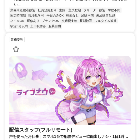
い...
業界未経験者歓迎
社員登用あり
主婦・主夫歓迎
フリーター歓迎
学歴不問
固定時間制
職場見学可
平日のみOK
転勤なし
経験不問
未経験者歓迎
ネイルOK
研修あり
ブランクOK
交通費支給
長期歓迎
フルタイム歓迎
駅近5分以内
土日祝休み
服装自由
業務委託
配信スタッフ(フルリモート)
声を使ったお仕事｜スマホ1台で配信デビュー◎顔出しナシ・1日1時間