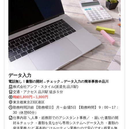
データ入力
電話無し！書類の開封→チェック→データ入力の簡単事務＠品川
株式会社アンフ・スタイル(派遣先:品川駅)
交通・アクセス 品川駅 徒歩５分
時給1,800円～1,900円
東京都東京23区港区
勤務時間詳細 【勤務曜日】 月～金/週5日 【勤務時間】 9：00～17：
30（休憩60分）
仕事内容 ＼人事・総務部でのアシスタント事務／ ・届いた書類の開
封＆チェック ・書類を見ながら専用システムへデータ入力 ・書類の
発送業務 など 基本的にはルーティン業務なので安心です♪ 残業も無