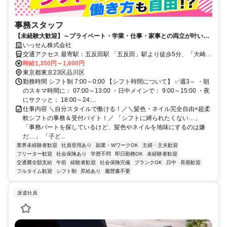
事務スタッフ
【未経験大歓迎】～プライベート・学業・仕事・家事との両立が叶いま
す～
いっせん株式会社
交通アクセス 最寄駅：五反田駅 「五反田」駅より徒歩5分、「大崎広
小路」駅より徒歩9分
時給1,350円～1,600円
東京都東京23区品川区
勤務時間 シフト制 7:00～0:00 【シフト時間について】 ✅週3～ ・朝
のスキマ時間に： 07:00～13:00 ・日中メインで： 9:00～15:00 ・夜
にサクッと： 18:00～24:...
仕事内容 ＼自分スタイルで働ける！／＼髪色・ネイル完全自由×超柔
軟シフトの事務＆受付バイト！／ 「シフトに縛られたくない…」
「事務パートを探しているけど、髪色やネイルを地味にするのは嫌
だ…」 「子ど...
業界未経験者歓迎
社員登用あり
副業・WワークOK
主婦・主夫歓迎
フリーター歓迎
社会保険あり
学歴不問
即日勤務OK
未経験者歓迎
交通費全額支給
午前
経験者歓迎
社会保険完備
ブランクOK
日中
長期歓迎
フルタイム歓迎
シフト制
昇給あり
履歴書不要
派遣社員