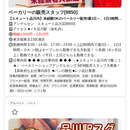
ベーカリーの販売スタッフ[9850]
【エキュート品川内】未経験OKのベーカリー販売/週3日～、1日3時間～
OK/早朝・土日祝の手当てもあり♪
アンデルセン エキュート品川店[9850]
アクセス ■ＪＲ品川駅（改札内）
時給1,550円～2,015円
東京都東京23区港区
勤務時間 6:00～14:00、17:00～23:00 ☆上記時間内で週3日～、1日3
時間～ＯＫ ☆朝はオープンから勤務できる方歓迎！ ☆長期（6ヶ月以
上）勤務できる方 ☆平日・土日どちらも勤務できる...
仕事内容 ◆ ◆ ◆ お仕事内容 ◆ ◆ ◆ ＼★エキュート品川内で働こう
★／ ベーカリーショップアンデルセンで NEW販売スタッフ大募集！
【具体的なお仕事内容】 ■パンの梱包 ■レジ会計業務 ...
扶養内勤務OK
副業・WワークOK
1日4時間以内OK
主婦・主夫歓迎
フリーター歓迎
早朝
学歴不問
未経験者歓迎
午前
経験者歓迎
駅ナカ
有資格者歓迎
研修あり
夕方
ブランクOK
交通費支給
長期歓迎
駅近5分以内
週2・3日からOK
シフト制
アルバイト・パート