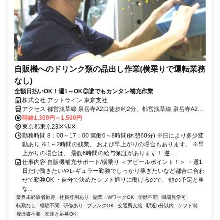
自販機へのドリンク類の品出し作業(横乗りで運転業務
なし)
全額日払いOK！週1～OK◎誰でもカンタン補充作業
株式会社 アットライン 東京支社
アクセス 都営浅草線 泉岳寺A2口徒歩約2分、都営浅草線 泉岳寺A2口
徒歩約2分、ＪＲ山手線 高輪ゲートウェイ徒歩約6分
時給1,309円～1,500円
東京都東京23区港区
勤務時間 8：00～17：00 実働6～8時間(休憩60分) ※日により多少変
動あり ※1～2時間の残業、 および早上がりの場合もあります。 ※早
上がりの場合は、 最低6時間の給与保証があります！ 逆...
仕事内容 自販機補充サポート/横乗り ＜アピールポイント！＞ ・週1
日だけ働きたいやレギュラー勤務でしっかり稼ぎたいなど都合に合わ
せて勤務OK ・自分で決めたシフト通りに働けるので、 他の予定と重
な...
業界未経験者歓迎
社員登用あり
副業・WワークOK
学歴不問
職場見学可
転勤なし
経験不問
研修あり
ブランクOK
交通費支給
駅近5分以内
シフト制
履歴書不要
友達と応募OK