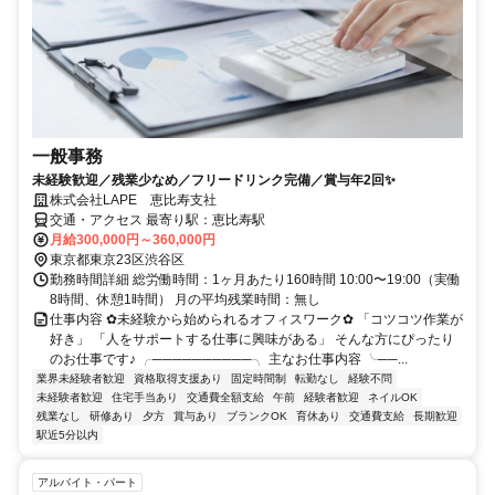
一般事務
未経験歓迎／残業少なめ／フリードリンク完備／賞与年2回✨
株式会社LAPE 恵比寿支社
交通・アクセス 最寄り駅：恵比寿駅
月給300,000円～360,000円
東京都東京23区渋谷区
勤務時間詳細 総労働時間：1ヶ月あたり160時間 10:00〜19:00（実働
8時間、休憩1時間） 月の平均残業時間：無し
仕事内容 ✿未経験から始められるオフィスワーク✿ 「コツコツ作業が
好き」 「人をサポートする仕事に興味がある」 そんな方にぴったり
のお仕事です♪ ╭──────────╮ 主なお仕事内容 ╰──...
業界未経験者歓迎
資格取得支援あり
固定時間制
転勤なし
経験不問
未経験者歓迎
住宅手当あり
交通費全額支給
午前
経験者歓迎
ネイルOK
残業なし
研修あり
夕方
賞与あり
ブランクOK
育休あり
交通費支給
長期歓迎
駅近5分以内
アルバイト・パート