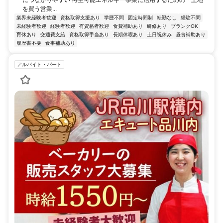
を買う営業...
業界未経験者歓迎
資格取得支援あり
学歴不問
固定時間制
転勤なし
経験不問
未経験者歓迎
経験者歓迎
有資格者歓迎
食費補助あり
研修あり
ブランクOK
育休あり
交通費支給
資格取得手当あり
長期休暇あり
土日祝休み
昼食補助あり
履歴書不要
食事補助あり
アルバイト・パート