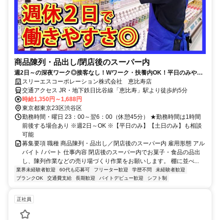
商品陳列・品出し/閉店後のスーパー内
週2日～の深夜ワーク◎接客なし！Wワーク・扶養内OK！平日のみや土
日のみも相談可！働きやすさ抜群♪
スリーエスコーポレーション株式会社 恵比寿店
交通アクセス JR・地下鉄日比谷線「恵比寿」駅より徒歩約5分
時給1,350円～1,688円
東京都東京23区渋谷区
勤務時間・曜日 23：00～翌6：00（休憩45分） ★勤務時間は1時間
前後する場合あり ※週2日～OK ※【平日のみ】【土日のみ】も相談
可能
募集要項 職種 商品陳列・品出し／閉店後のスーパー内 雇用形態 アル
バイト / パート 仕事内容 閉店後のスーパー内でお菓子・食品の品出
し、陳列作業などの売り場づくり作業をお願いします。 棚に並べ...
業界未経験者歓迎
60代も応募可
フリーター歓迎
学歴不問
未経験者歓迎
ブランクOK
交通費支給
長期歓迎
バイトデビュー歓迎
シフト制
正社員