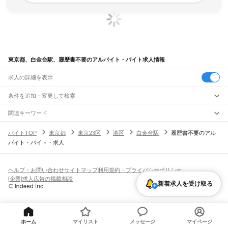
東京都、白金台駅、履歴書不要のアルバイト・バイト求人情報
求人の詳細を表示
条件を追加・変更して検索
市区町村を追加・変更
関連キーワード
完全在宅ワーク 全国
シール貼り 在宅
現在地周辺
ガチャガチャ
犬カフェ
東京都
駅を追加・変更
バイトTOP
東京都
東京23区
港区
白金台駅
履歴書不要のアル
東京都
すべて
バイト・バイト・求人
東京23区
すべて
職種を追加・変更
JR東海道本線(東京～熱海)
千代田区
中央区
港区
新宿区
文京区
台東区
墨田区
江東区
品川区
目黒区
大田区
東京駅
新橋駅
品川駅
飲食・フードサービス
世田谷区
渋谷区
中野区
杉並区
豊島区
北区
荒川区
板橋区
練馬区
足立区
葛飾区
特徴を追加・変更
飲食・フードサービス
江戸川区
すべて
ヘルプ・お問い合わせ
サイトマップ
利用規約・プライバシーポリシー
JR山手線
ホールスタッフ
キッチンスタッフ
皿洗い・洗い場
精肉・鮮魚加工
給食調理
人気
[企業]求人広告の掲載相談
大崎駅
五反田駅
目黒駅
恵比寿駅
渋谷駅
原宿駅
代々木駅
新宿駅
新大久保駅
八王子市
立川市
武蔵野市
三鷹市
青梅市
府中市
昭島市
調布市
町田市
小金井市
雇用形態を追加・変更
新着求人を受け取る
パン屋（ベーカリー）
フードカウンター販売員
バー（BAR）・バーテンダー
日払いOK
高校生歓迎
学生歓迎
深夜の仕事
髪型・髪色自由
ひげOK
ネイルOK
高田馬場駅
目白駅
池袋駅
大塚駅
巣鴨駅
駒込駅
田端駅
西日暮里駅
日暮里駅
鶯谷駅
小平市
日野市
東村山市
国分寺市
国立市
福生市
狛江市
東大和市
清瀬市
飲食店補助（開店・閉店準備）
飲食店（店長・マネージャー）
ピアスOK
アルバイト・パート
履歴書不要
オープニングスタッフ
留学生・外国人活躍中
上野駅
御徒町駅
秋葉原駅
神田駅
東京駅
有楽町駅
新橋駅
浜松町駅
田町駅
東久留米市
武蔵村山市
多摩市
稲城市
羽村市
あきる野市
西東京市
大島町
利島村
都道府県を変更
営業・販売
勤務期間
正社員
高輪ゲートウェイ駅
品川駅
新島村
神津島村
三宅村
御蔵島村
八丈町
青ヶ島村
小笠原村
西多摩郡
営業・販売
すべて
短期
契約社員
単発・1日OK
長期
期間限定（春夏冬休み等）
JR南武線
営業
テレフォンアポインター（テレアポ）
ルートセールス
コンビニ
シフト
派遣社員
ホーム
マイリスト
メッセージ
マイページ
矢野口駅
稲城長沼駅
南多摩駅
府中本町駅
分倍河原駅
西府駅
谷保駅
矢川駅
西国立駅
フードカウンター販売員
アパレル
家電量販店・携帯販売（携帯ショップ）