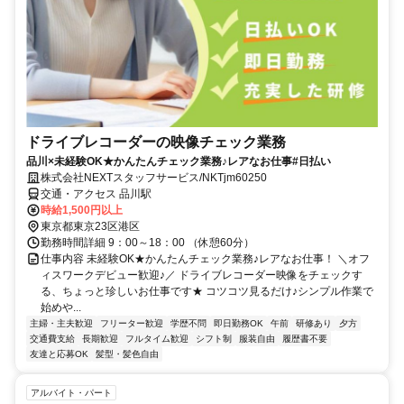
ドライブレコーダーの映像チェック業務
品川×未経験OK★かんたんチェック業務♪レアなお仕事#日払い
株式会社NEXTスタッフサービス/NKTjm60250
交通・アクセス 品川駅
時給1,500円以上
東京都東京23区港区
勤務時間詳細 9：00～18：00 （休憩60分）
仕事内容 未経験OK★かんたんチェック業務♪レアなお仕事！ ＼オフ
ィスワークデビュー歓迎♪／ ドライブレコーダー映像をチェックす
る、ちょっと珍しいお仕事です★ コツコツ見るだけ♪シンプル作業で
始めや...
主婦・主夫歓迎
フリーター歓迎
学歴不問
即日勤務OK
午前
研修あり
夕方
交通費支給
長期歓迎
フルタイム歓迎
シフト制
服装自由
履歴書不要
友達と応募OK
髪型・髪色自由
アルバイト・パート