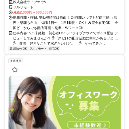
～OK♪
株式会社ライブナウV
フルリモート
月給2,000円～600,000円
勤務時間・曜日: ⏰勤務時間は自由！ 24時間いつでも配信可能 （深
夜・早朝も自由） ⛅週1日〜、1日1時間～OK！ ⛺完全在宅OK！ 全
国どこからでも配信可能 ✨副業・WワークOK
仕事内容: ＼✨未経験・初心者OK✨／ "ライブナウV"でボイス配信 デ
ビューしてみませんか？ ✋「声だけの配信活動に興味があるけど…」
✋「趣味・好きなことで稼ぎたいけど…」 ✋「やってみた...
週1日からOK
フルリモート
在宅OK
派遣社員