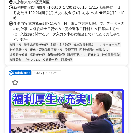
東京都東京23区品川区
勤務時間 固定時間制 (1)08:30~17:30 (2)08:15~17:15 実働時間： １
月あたり 160.0時間 (1)月,火,水,木,金 (2)月,火,水,木,金 ◆残業(月5～15
時...
仕事内容 東京都品川区にある『NTT東日本関東病院』で、データ入力
のお仕事! 未経験◎土日祝休み・完全週休二日制！ 今回募集するの
は、入院費に関するデータ入力を中心に担当していただくお仕事で
す。数字...
制服あり
業界未経験者歓迎
主婦・主夫歓迎
資格取得支援あり
フリーター歓迎
社会保険あり
産休・育休取得実績あり
学歴不問
固定時間制
転勤なし
未経験者歓迎
経験者歓迎
有資格者歓迎
職種変更なし
研修あり
社会保険完備
制服貸与
ブランクOK
交通費支給
長期歓迎
アルバイト・パート