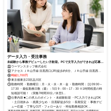
データ入力・受注事務
未経験から事務デビューしたい方歓迎。PCで文字入力ができれば応募
OK。データ入力・受注入力・請求書作成などをお任せします。目黒駅徒
ウーマンスタッフ株式会社
歩5分、土日祝休み、時給1700円、残業月10時間以内の人気オフィスワ
アクセス ＪＲ山手線 目黒西口(JR)徒歩約6分、ＪＲ山手線 目黒西口
ークです。
(JR)徒歩約6分、ＪＲ山手線 目黒西口(JR)徒歩約6分 ＊各線 目黒駅 徒
時給1,700円
歩5分
東京都東京23区品川区
勤務時間 ・勤務曜日：月・火・水・木・金 ・勤務時間： [1] 09:00～
17:30 ・最低勤務日数（週）：5日 9：00～17：30 ※1時間程度の時
短相談可能！ （実働7時間30分／休憩1...
仕事内容 ■この求人のポイント ・未経験歓迎 ・PC入力できればOK
・土日祝休み ・残業少なめ ・目黒駅徒歩5分 ・長期安定 ・事務デビ
ュー応援 ・丁寧なOJT・フォローあり ・時短勤務相談OK ...
業界未経験者歓迎
学歴不問
固定時間制
職場見学可
平日のみOK
交通費支給