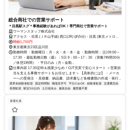
総合商社での営業サポート
＊目黒駅スグ＊事務経験があればOK！専門商社で営業サポート
ウーマンスタッフ株式会社
アクセス ・目黒 (ＪＲ山手線) 西口(JR) (約5分)・目黒 (東京メトロ南
北線) 西口 (約5分)・目黒 (都営三田線) 西口 (約5分)
時給1,750円
東京都東京23区品川区
勤務時間 ・勤務曜日：月・火・水・木・金 ・勤務時間： [1] 09:00～
17:30 ・最低勤務日数（週）：5日 9：00～17：30 （実働7時間30分
／休憩1時間） ・平日のみ（月～金勤...
仕事内容 17:30定時＆残業少なめ！OJT充実で安心スタート ＜営業担
当を支える事務サポートをお任せします＞ 【具体的には】 ・メーカ
ーへの受発注 ・見積書、納品書、請求書など各種書類の作成・発行...
業界未経験者歓迎
固定時間制
職場見学可
平日のみOK
経験者歓迎
交通費支給
長期歓迎
駅近5分以内
土日祝休み
服装自由
履歴書不要
派遣社員