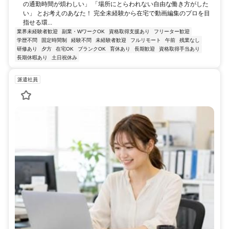
の通勤時間が煩わしい」 「場所にとらわれない自由な働き方がした
い」 とお考えのあなた！ 完全未経験から在宅で動画編集のプロを目
指せる環...
業界未経験者歓迎
副業・WワークOK
資格取得支援あり
フリーター歓迎
学歴不問
固定時間制
経験不問
未経験者歓迎
フルリモート
午前
残業なし
研修あり
夕方
在宅OK
ブランクOK
育休あり
長期歓迎
資格取得手当あり
長期休暇あり
土日祝休み
派遣社員