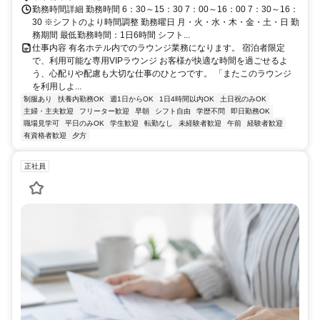
勤務時間詳細 勤務時間 6：30～15：30 7：00～16：00 7：30～16：
30 ※シフトのより時間調整 勤務曜日 月・火・水・木・金・土・日 勤
務期間 最低勤務時間：1日6時間 シフト...
仕事内容 有名ホテル内でのラウンジ業務になります。 宿泊者限定
で、利用可能な専用VIPラウンジ お客様が快適な時間を過ごせるよ
う、心配りや配慮も大切な仕事のひとつです。 「またこのラウンジ
を利用しよ...
制服あり
扶養内勤務OK
週1日からOK
1日4時間以内OK
土日祝のみOK
主婦・主夫歓迎
フリーター歓迎
早朝
シフト自由
学歴不問
即日勤務OK
職場見学可
平日のみOK
学生歓迎
転勤なし
未経験者歓迎
午前
経験者歓迎
有資格者歓迎
夕方
正社員