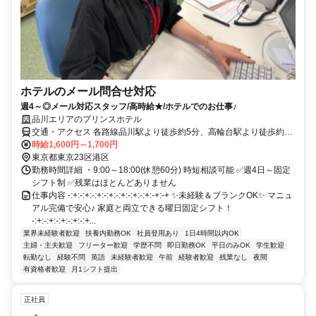
ホテルのメール問合せ対応
週4～◎メール対応スタッフ/高時給★/ホテルでのお仕事♪
品川エリアのプリンスホテル
交通・アクセス 各路線品川駅より徒歩約5分、高輪台駅より徒歩約3
分
時給1,600円～1,700円
東京都東京23区港区
勤務時間詳細 ・9:00～18:00(休憩60分) 時短相談可能 ✅週4日～固定
シフト制 ✅残業はほとんどありません
仕事内容 -:+:-:+:-:+:-:+:-:+:-:+:-:+:-+:-+ ✨未経験＆ブランクOK✨ マニュ
アル完備で安心♪ 家庭と両立できる曜日固定シフト！
-:+:-:+:-:+:-:+:-:+...
業界未経験者歓迎
扶養内勤務OK
社員登用あり
1日4時間以内OK
主婦・主夫歓迎
フリーター歓迎
学歴不問
即日勤務OK
平日のみOK
学生歓迎
転勤なし
経験不問
英語
未経験者歓迎
午前
経験者歓迎
残業なし
夜間
有資格者歓迎
月1シフト提出
正社員