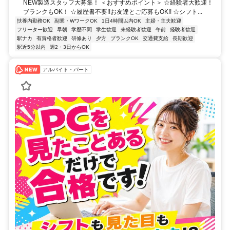
NEW製造スタッフ大募集！ ＜おすすめポイント＞ ☆経験者大歓迎！
ブランクもOK！ ☆履歴書不要!!お友達とご応募もOK!! ☆シフト...
扶養内勤務OK
副業・WワークOK
1日4時間以内OK
主婦・主夫歓迎
フリーター歓迎
早朝
学歴不問
学生歓迎
未経験者歓迎
午前
経験者歓迎
駅ナカ
有資格者歓迎
研修あり
夕方
ブランクOK
交通費支給
長期歓迎
駅近5分以内
週2・3日からOK
アルバイト・パート