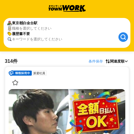
東京都
白金台駅
職種を選択してください
履歴書不要
キーワードを選択してください
314件
条件保存
関連度順
派遣社員