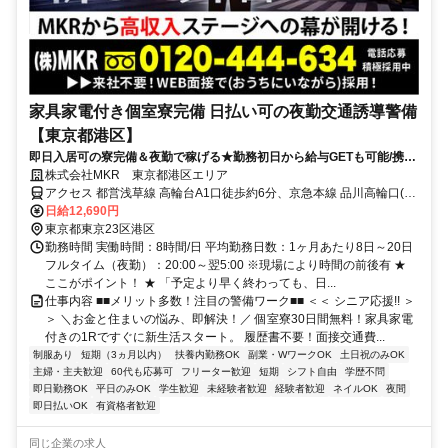
家具家電付き個室寮完備 日払い可の夜勤交通誘導警備
【東京都港区】
即日入居可の寮完備＆夜勤で稼げる★勤務初日から給与GETも可能/携帯
も貸与♪直行直帰OK！
株式会社MKR 東京都港区エリア
アクセス 都営浅草線 高輪台A1口徒歩約6分、京急本線 品川高輪口(京
急)徒歩約10分、京急本線 品川高輪口(京急)徒歩約10分 東京都港区エ
日給12,690円
リア(青山一丁目駅、赤坂駅、赤坂見附駅、赤羽橋駅、麻布十番駅、
東京都東京23区港区
お台場海浜公園駅)
勤務時間 実働時間：8時間/日 平均勤務日数：1ヶ月あたり8日～20日
フルタイム（夜勤）：20:00～翌5:00 ※現場により時間の前後有 ★
ここがポイント！ ★ 「予定より早く終わっても、日...
仕事内容 ■■メリット多数！注目の警備ワーク■■ ＜＜ シニア応援!! ＞
＞ ＼お金と住まいの悩み、即解決！／ 個室寮30日間無料！家具家電
付きの1Rですぐに新生活スタート。 履歴書不要！面接交通費...
制服あり
短期（3ヵ月以内）
扶養内勤務OK
副業・WワークOK
土日祝のみOK
主婦・主夫歓迎
60代も応募可
フリーター歓迎
短期
シフト自由
学歴不問
即日勤務OK
平日のみOK
学生歓迎
未経験者歓迎
経験者歓迎
ネイルOK
夜間
即日払いOK
有資格者歓迎
同じ企業の求人