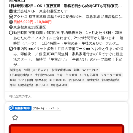
1日4時間/週2日～OK！直行直帰！勤務初日から給与GETも可能/寮完備
＆携帯貸与♪
株式会社MKR 東京都港区エリア
アクセス 都営浅草線 高輪台A1口徒歩約6分、京急本線 品川高輪口(京
急)徒歩約10分、京急本線 品川高輪口(京急)徒歩約10分 東京都港区エ
日給5,920円～10,840円
リア(御成門駅、表参道駅、神谷町駅、外苑前駅、汐留駅、品川駅、
東京都東京23区港区
芝浦ふ頭駅)
勤務時間 実働時間：4時間/日 平均勤務日数：1ヶ月あたり8日～20日
あなたのライフスタイルに合わせて、2つの時間帯から選べます！ 短
時間（ハーフ）：1日4時間～（午前のみ・午後のみOK） フルタ...
仕事内容 ■■メリット多数！注目の警備ワーク■■ ＼お金と住まいの悩
み、即解決！／ 個室寮30日間無料！家具家電付きの1Rですぐに新生
活スタート。 短時間 「午前だけ」「午後だけ」のハーフ勤務！予定
が...
制服あり
短期（3ヵ月以内）
扶養内勤務OK
副業・WワークOK
1日4時間以内OK
土日祝のみOK
主婦・主夫歓迎
60代も応募可
フリーター歓迎
短期
シフト自由
学歴不問
即日勤務OK
平日のみOK
学生歓迎
未経験者歓迎
午前
経験者歓迎
ネイルOK
即日払いOK
同じ企業の求人
アルバイト・パート