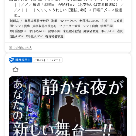
｜｜／／／ 毎週「水曜日」が給料日♪ 【お支払いは業界最速級】 ／
／／｜｜ ｜｜＼＼＼ ＞うれしい【週払い制】＜ 日曜日〆→＜翌週
水...
制服あり
業界未経験者歓迎
副業・WワークOK
土日祝のみOK
主婦・主夫歓迎
週1シフト提出
資格取得支援あり
フリーター歓迎
シフト自由
学歴不問
即日勤務OK
平日のみOK
経験不問
未経験者歓迎
経験者歓迎
ネイルOK
夜間
週払いOK
即日払いOK
有資格者歓迎
同じ企業の求人
アルバイト・パート