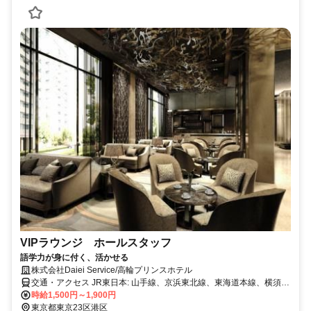
VIPラウンジ ホールスタッフ
語学力が身に付く、活かせる
株式会社Daiei Service/高輪プリンスホテル
交通・アクセス JR東日本: 山手線、京浜東北線、東海道本線、横須賀
線、成田エクスプレス 京急電鉄: 京急本線、空港線から徒歩で約5
時給1,500円～1,900円
分。 都営地下鉄浅草線 高輪台駅A１出口から徒歩で約3分。
東京都東京23区港区