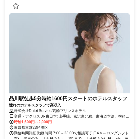
品川駅徒歩5分時給1600円スタートのホテルスタッフ
憧れのホテルスタッフで高収入
株式会社Daiei Service/高輪プリンスホテル
交通・アクセス JR東日本: 山手線、京浜東北線、東海道本線、横須賀
線、成田エクスプレス 京急電鉄: 京急本線、空港線から徒歩で約5
時給1,600円～2,000円
分。 都営地下鉄浅草線 高輪台駅A１出口から徒歩で約3分。
東京都東京23区港区
勤務時間詳細 勤務時間 7:00～23:00で相談可 (1日4ｈ～ロングシフト
有) 「平日のみ」「土日のみ」「週1日で」「学校のない日」 etc、家