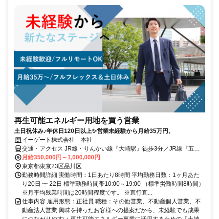
再生可能エネルギー用地を買う営業
土日祝休み♪年休日120日以上✨営業未経験から月給35万円。
イーゲート株式会社 本社
交通・アクセス JR線・りんかい線『大崎駅』徒歩3分／JR線『五反
田駅』徒歩9分
月給350,000円～1,000,000円
東京都東京23区品川区
勤務時間詳細 実働時間：1日あたり8時間 平均勤務日数：1ヶ月あた
り20日 〜 22日 標準勤務時間帯10:00～19:00 （標準労働時間8時間）
※月平均残業時間は20時間程度です。 ※直行直...
仕事内容 雇用形態：正社員 職種：その他営業、不動産個人営業、不
動産法人営業 興味を持ったお客様への提案だから、未経験でも成果
につながりやすい 再生可能エネルギー事業に活用するための「土地