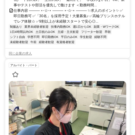
事やテストや部活を優先して働けます ＜勤務時間...
仕事内容 ――― ⋆⋅☆⋅⋆ ――― ⋆⋅☆⋅⋆ ――― ✨求人のポイント✨ ✅
即日勤務可 ✅「30名」を採用予定！大量募集♪ ✅高輪プリンスホテル
でレア体験☆ ✅9割以上が未経験スタートで安心◎...
制服あり
業界未経験者歓迎
扶養内勤務OK
週1日からOK
副業・WワークOK
1日4時間以内OK
土日祝のみOK
主婦・主夫歓迎
フリーター歓迎
早朝
シフト自由
学歴不問
即日勤務OK
平日のみOK
学生歓迎
経験不問
未経験者歓迎
午前
経験者歓迎
有資格者歓迎
同じ企業の求人
アルバイト・パート