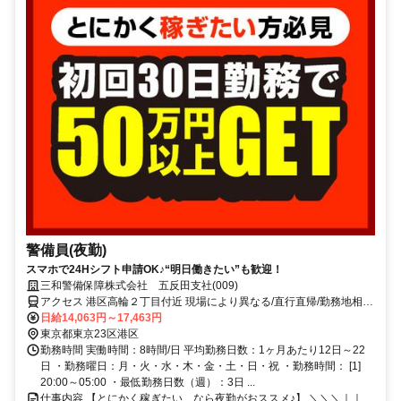
警備員(夜勤)
スマホで24Hシフト申請OK♪“明日働きたい”も歓迎！
三和警備保障株式会社 五反田支社(009)
アクセス 港区高輪２丁目付近 現場により異なる/直行直帰/勤務地相談
可 ■電話面接■来社不要■即日勤務
日給14,063円～17,463円
東京都東京23区港区
勤務時間 実働時間：8時間/日 平均勤務日数：1ヶ月あたり12日～22
日 ・勤務曜日：月・火・水・木・金・土・日・祝 ・勤務時間： [1]
20:00～05:00 ・最低勤務日数（週）：3日 ...
仕事内容 【とにかく稼ぎたい…なら夜勤がおススメ♪】 ＼＼＼｜｜