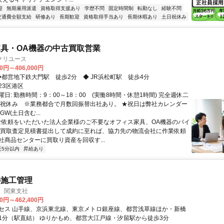
迎
無期雇用派遣
資格取得支援あり
学歴不問
固定時間制
転勤なし
経験不問
交通費全額支給
研修あり
長期歓迎
資格取得手当あり
長期休暇あり
土日祝休み
具・OA機器の中古買取営業
クリユース
00円～406,000円
アクセス: ◆都営地下鉄大門駅 徒歩2分 ◆ JR浜松町駅 徒歩4分
23区港区
日: 勤務時間：9：00～18：00 (実働8時間・休憩1時間) 完全週休二
日祝休み ※業務都合で月数回振替出社あり。 ★祝日は弊社カレンダー
W(土日含む...
 ご依頼をいただいた法人企業様のご不要なオフィス家具、OA機器のバイ
 買取査定見積書提出して成約に至れば、協力先の物流会社に作業依頼
社商品センターに買取り資産を回収す...
近5分以内
昇給あり
の施工管理
 関東支社
00円～462,400円
セス 山手線、京浜東北線、東京メトロ銀座線、都営浅草線ほか・新橋
1分（駅直結） ゆりかもめ、都営大江戸線・汐留駅から徒歩3分