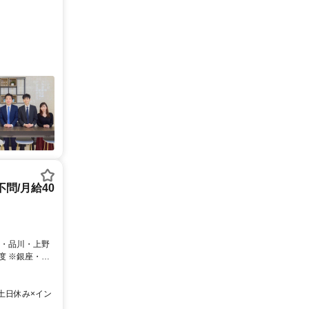
問/月給40
土日休み×イン