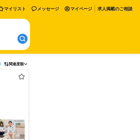
マイリスト
メッセージ
マイページ
求人掲載のご相談
存
関連度順