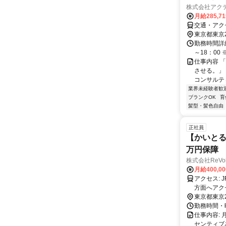
株式会社アク
月給285,7
交通・アク
東京都東京
勤務時間詳細
～18：00
仕事内容 
させる。」
コンサルテ
業界未経験者歓
ブランクOK
育
髪型・髪色自由
正社員
【かいとる
万円保障
株式会社ReVol
月給400,0
アクセス: JR山手線・JR京浜東北線・JR東海道本線・横須賀線 新橋駅 より徒歩1分程度 ※東京・品川・上野
方面へアクセスしやすい便利な
草方面へアクセスしやすい立地です
東京都東京
スも良好で
勤務時間・曜
仕事内容:
センティブあ