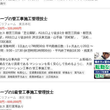
給あり
ループの管工事施工管理技士
工リフォーム 東京本社
00円～320,000円
セス 都営三田線「芝公園駅」A1出口より徒歩1分 都営三田線・都営浅
駅」A9出口より徒歩6分 JR京浜東北線・山手線「田町駅」、「浜松町
2分
23区港区
細 実働時間：1日あたり7時間30分 平均勤務日数：1ヶ月あたり20日 〜
間：9:00～17:30 (休憩時間1時間00分) ・平均終了時刻18:30 ・残業月
.
✅簡単な仕事内容 ￣￣V￣￣￣￣￣￣￣￣￣￣￣￣￣￣￣￣￣ お客様の
拠点であり資産である マンションを長く安心して住めるように、 大規
やリノベーション工事の 管工事施工管...
り
固定時間制
転勤なし
交通費全額支給
経験者歓迎
研修あり
賞与あり
費支給
資格取得手当あり
長期休暇あり
土日祝休み
ープの1級管工事施工管理技士
工リフォーム 港区 現場
00円～600,000円
セス 直行直帰あり