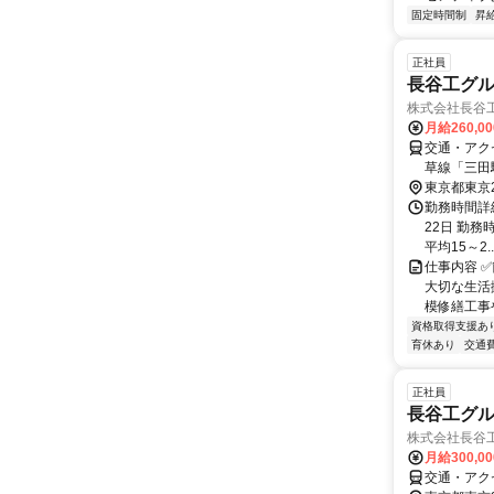
固定時間制
昇
正社員
長谷工グ
株式会社長谷
月給260,0
交通・アク
草線「三田
駅」徒歩1
東京都東京
勤務時間詳
22日 勤務時
平均15～2..
仕事内容 
大切な生活
模修繕工事
資格取得支援あ
育休あり
交通
正社員
長谷工グル
株式会社長谷
月給300,0
交通・アク