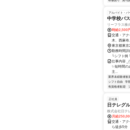
研修あり
賞与
アルバイト・パ
中学校バス
リーフラス株式
時給2,500
交通・アク
木、西麻布
東京都東京
勤務時間詳
└シフト例 平日
仕事内容 _/_
✨短時間の
主...
業界未経験者歓
シフト自由
学
有資格者歓迎
正社員
日テレグル
株式会社日テ
月給250,0
交通・アク
ら徒歩5分