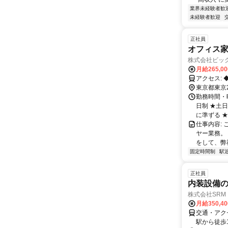
業界未経験者歓
未経験者歓迎
正社員
オフィス家
株式会社ビッ
月給265,0
東京都東京
勤務時間・曜
日制 ★土
に準ずる ★G
仕事内容:
ヤー業務。
をして、弊
固定時間制
駅
正社員
内装設備
株式会社SRM
月給350,4
交通・アク
駅から徒歩