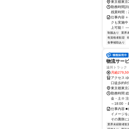
東京都東京
勤務時間詳細
残業時間：2
仕事内容 
クも実施中
上可能！ ―
制服あり
業界
有資格者歓迎
食事補助あり
物流サー
遠州トラック
月給279,5
アクセス 
口徒歩約8
東京都東京
勤務時間 
金・土※ 注
～18:00 
仕事内容 
イメージを
その裏側に
業界未経験者歓