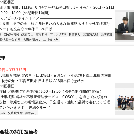
23区港区
 実働時間：1日あたり7時間 平均勤務日数：1ヶ月あたり20日 〜 21日
10:00～18:00（休憩時間1時間）
＼＼アピールポイント／／ ――――――――――――――――――――
引き渡しまでの全工程に携わるため大きな達成感あり！ ✨残業ほぼな
ートも充実◎ ✨年休日120日以...
り
固定時間制
残業なし
賞与あり
ブランクOK
育休あり
交通費支給
長期歓迎
格取得手当あり
長期休暇あり
土日祝休み
管理
00円～333,333円
駅 A5番出口 徒歩2分 ・都営三田線 日比谷駅 A13番出口 徒歩8分
23区港区
日: ✅勤務時間 基本的に9:00～18:00（標準労働時間8時間/日）
 ✅仕事概要 当社の不動産管理サービス「COSOJI」を通じて依頼され
点検・修繕などの現場業務が、予定通り・適切な品質で進むよう管理・
いただきます。 現場クルー（...
宅OK
交通費支給
昇給あり
ル会社の採用担当者