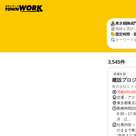
東京都
御成
職種を選択
固定時間・
キーワード
3,545件
派遣社員
建設プロ
株式会社エイ
月給260,0
交通・アク
東京都東京
勤務時間詳細
8:30～17
月 （2...
仕事内容 
のままで将
“高収入”に