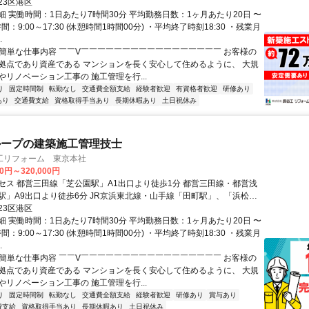
23区港区
細 実働時間：1日あたり7時間30分 平均勤務日数：1ヶ月あたり20日 〜
間：9:00～17:30 (休憩時間1時間00分) ・平均終了時刻18:30 ・残業月
.
✅簡単な仕事内容 ￣￣V￣￣￣￣￣￣￣￣￣￣￣￣￣￣￣￣￣ お客様の
拠点であり資産である マンションを長く安心して住めるように、 大規
やリノベーション工事の 施工管理を行...
り
固定時間制
転勤なし
交通費全額支給
経験者歓迎
有資格者歓迎
研修あり
あり
交通費支給
資格取得手当あり
長期休暇あり
土日祝休み
ループの建築施工管理技士
工リフォーム 東京本社
00円～320,000円
セス 都営三田線「芝公園駅」A1出口より徒歩1分 都営三田線・都営浅
駅」A9出口より徒歩6分 JR京浜東北線・山手線「田町駅」、「浜松町
2分
23区港区
細 実働時間：1日あたり7時間30分 平均勤務日数：1ヶ月あたり20日 〜
間：9:00～17:30 (休憩時間1時間00分) ・平均終了時刻18:30 ・残業月
.
✅簡単な仕事内容 ￣￣V￣￣￣￣￣￣￣￣￣￣￣￣￣￣￣￣￣ お客様の
拠点であり資産である マンションを長く安心して住めるように、 大規
やリノベーション工事の 施工管理を行...
り
固定時間制
転勤なし
交通費全額支給
経験者歓迎
研修あり
賞与あり
費支給
資格取得手当あり
長期休暇あり
土日祝休み