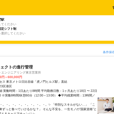
門駅
してください
固定シフト制
を選択してください
条件保
ジェクトの進行管理
トエンジニアリング東京営業所
00円～600,000円
セス 東京メトロ日比谷線「虎ノ門ヒルズ駅」直結
23区港区
 実働時間：1日あたり8時間 平均勤務日数：1ヶ月あたり18日 〜 22日
:30 ※実働8時間/休憩60分（12:00～13:00） ◆平均残業時間：13時間／
✨・。・。・。・。・。・。・。・。✨ 「特別なスキルがない…」 「こ
来ずっと食べていけるかな？」 そんな不安を、一生モノの“国家資格”と
変えるキャリアチェンジ ✨...