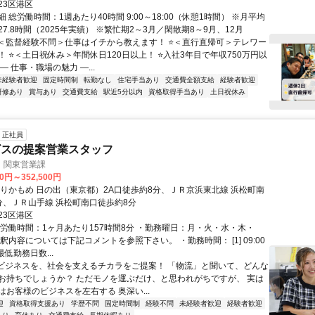
23区港区
 総労働時間：1週あたり40時間 9:00～18:00（休憩1時間） ※月平均
7.8時間（2025年実績） ※繁忙期2～3月／閑散期8～9月、12月
⭐＜監督経験不問＞仕事はイチから教えます！ ⭐＜直行直帰可＞テレワー
！ ⭐＜土日祝休み＞年間休日120日以上！ ⭐入社3年目で年収750万円以
― 仕事・職場の魅力 ―...
未経験者歓迎
固定時間制
転勤なし
住宅手当あり
交通費全額支給
経験者歓迎
研修あり
賞与あり
交通費支給
駅近5分以内
資格取得手当あり
土日祝休み
正社員
ビスの提案営業スタッフ
 関東営業課
00円～352,500円
ゆりかもめ 日の出（東京都）2A口徒歩約8分、ＪＲ京浜東北線 浜松町南
分、ＪＲ山手線 浜松町南口徒歩約8分
23区港区
総労働時間：1ヶ月あたり157時間8分 ・勤務曜日：月・火・水・木・
釈内容については下記コメントを参照下さい。 ・勤務時間： [1] 09:00
・最低勤務日数...
■ビジネスを、社会を支えるチカラをご提案！ 「物流」と聞いて、どんな
お持ちでしょうか？ ただモノを運ぶだけ、と思われがちですが、 実は
はお客様のビジネスを左右する 奥深い...
迎
資格取得支援あり
学歴不問
固定時間制
経験不問
未経験者歓迎
経験者歓迎