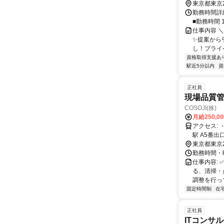
東京都東京
勤務時間詳細
■勤務時間 
仕事内容 
✨提案から
し！プライベ
資格取得支援あ
駅近5分以内
資
正社員
現場品質
COSOJI(株)
月給250,0
アクセス: ・JR線 新橋駅 北改札（日比谷口）徒歩5分 ・都営地下鉄三田線 内幸町
東京都東京
勤務時間・曜
仕事内容:
る、清掃・
調整を行って
固定時間制
在
正社員
ITコンサ