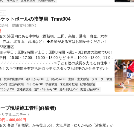
あり
育休あり
交通費支給
長期休暇あり
ート
ケットボールの指導員_Tmnt004
会社 関東支社(港区)
円
セス 港区内にある中学校（西新橋、三田、高輪、港南、白金、六本
、赤坂、北青山、台場など） ◆希望がある方はお聞かせください！
23区港区
細 ✅平日：原則2時間 ✅土日：原則3時間 └週1～3日程度の勤務でOK！
…15:00～17:00、16:00～18:00 など 土日…10:00～13:00、11:0...
/_/_/_/_/_/_/_/_/_/_/_/_/_/_/_/_/_/ ✨子ども達の成長を支えるお仕事！
み！スキマ時間を有効活用◎ ✨男女スタッフ活躍中のお仕事です♪ ✨
迎
扶養内勤務OK
週1日からOK
土日祝のみOK
主婦・主夫歓迎
フリーター歓迎
歴不問
固定時間制
平日のみOK
学生歓迎
未経験者歓迎
経験者歓迎
ブランクOK
交通費支給
週2・3日からOK
週4日以上OK
友達と応募OK
ープ現場施工管理(経験者)
レリアルエステート
00円～400,000円
セス 各線「新橋駅」から徒歩5分、大江戸線・ゆりかもめ「汐留駅」か