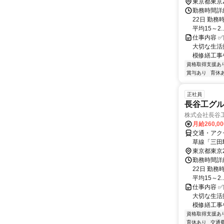
東京都東京
勤務時間詳
22日 勤務時
平均15～2..
仕事内容 
大切な生活
模修繕工事
資格取得支援あ
賞与あり
育休
正社員
長谷工グ
株式会社長谷
月給260,0
交通・アク
草線「三田
駅」徒歩1
東京都東京
勤務時間詳
22日 勤務時
平均15～2..
仕事内容 
大切な生活
模修繕工事
資格取得支援あ
育休あり
交通