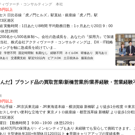
ティヴァーチ・コンサルティング 本社
15円以上
セス 日比谷線「虎ノ門ヒルズ」駅直結・銀座線「虎ノ門」駅
23区港区
 実働時間：1日あたり8時間 平均勤務日数：1ヶ月あたり20日 9：00
 ※休憩1時間
「200名から500名体制へ。会社の急成長を、あなたの『採用力』で加速
 当社、株式会社アクティヴァーチ・コンサルティングは、DX・IT戦略
ィングを軸に急成長を続けていま...
迎
学歴不問
固定時間制
転勤なし
経験不問
ネイルOK
研修あり
賞与あり
休あり
交通費支給
駅近5分以内
ピアスOK
土日祝休み
服装自由
んだ】ブランド品の買取営業/新橋営業所/業界経験・営業経験不
t
00円以上
立地です 東京メトロ銀座線・都営浅草線 新橋駅 より徒歩1分程度 ※銀座・浅
 都営三田線 内幸町駅 より徒歩5分程度 ※大手町・日比谷方面へのアクセ
23区港区
す
日: 【勤務時間 】 9:00～19:00（休憩120分）
 月給40万円の保障あり✨ インセンティブもあり 未経験でも安心して挑戦できます。 
り 大型連休年3回×年間休日120日以上 ★早期キャリアアップの実績多数 ...