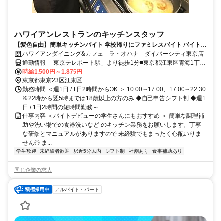
ハワイアンレストランのキッチンスタッフ
【髪色自由】簡単キッチンバイト 学校帰りにファミレスバイト バイト経
験がない方も大歓迎 曜日や時間の希望も相談OK!! テスト時期などもも
ハワイアンダイニング&カフェ ラ・オハナ ダイバーシティ東京店
ちろん考慮します!!
通勤情報 「東京テレポート駅」より徒歩1分■東京都江東区青海1丁目
1-10 ダイバーシティ東京プラザ6F
時給1,500円～1,875円
東京都東京23区江東区
勤務時間 ＜週1日 / 1日2時間からOK ＞ 10:00～17:00、17:00～22:30
※22時から翌5時までは18歳以上の方のみ ◆自己申告シフト制 ◆週1
日 / 1日2時間の短時間勤務～...
仕事内容 ＜バイトデビューの学生さんにもおすすめ ＞ 簡単な調理補
助や洗い場での食器洗いなど のキッチン業務をお願いします。丁寧
な研修とマニュアルがありますので 未経験でもまったく心配いりま
せん◎ ま...
学生歓迎
未経験者歓迎
駅近5分以内
シフト制
社割あり
食事補助あり
同じ企業の求人
アルバイト・パート