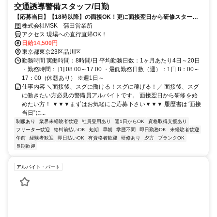
交通誘導警備スタッフ/日勤
【応募当日】【18時以降】の面接OK！更に面接翌日から研修スタート
も可能！”最短5日”で現場に出られて安定高収入が可能です！週1日働き
株式会社MSK 蒲田営業所
たい、週5日のレギュラー勤務でガッツリ稼ぎたい方にもオススメ！雨
アクセス 現場への直行直帰OK！
天などによる稼働中止は基本ないので、安定性抜群！また、「急な出
日給14,500円
費」や「翌月にまとまったお金が欲しい。。。」など、時短で収入が欲
東京都東京23区品川区
しい方はもちろん、長期で安定収入をGETしたい方も必見の警備員アル
勤務時間 実働時間：8時間/日 平均勤務日数：1ヶ月あたり4日～20日
バイトです。まずはお気軽にご応募＆面接にお越しください。
・勤務時間： [1] 08:00～17:00 ・最低勤務日数（週）：1日 8：00～
17：00（休憩あり） ※週1日～
仕事内容 ＼面接後、スグに働ける！スグに稼げる！／ 面接後、スグ
に働きたい方必見の警備員アルバイトです。 面接翌日から研修を始
めたい方！ ▼▼▼まずはお気軽にご応募下さい▼▼▼ 履歴書は”面接
当日”に...
制服あり
業界未経験者歓迎
社員登用あり
週1日からOK
資格取得支援あり
フリーター歓迎
給料前払いOK
短期
早朝
学歴不問
即日勤務OK
未経験者歓迎
午前
経験者歓迎
即日払いOK
有資格者歓迎
研修あり
夕方
ブランクOK
長期歓迎
アルバイト・パート