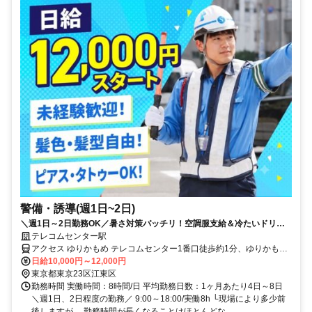
警備・誘導(週1日~2日)
＼週1日～2日勤務OK／暑さ対策バッチリ！空調服支給＆冷たいドリン
ク支給◎50代・60代活躍中【入社祝い金10万円】アルバイトでも安定収
テレコムセンター駅
入！未経験大歓迎！★日勤のみ警備★日払いOK★残業ほぼなし
アクセス ゆりかもめ テレコムセンター1番口徒歩約1分、ゆりかもめ
東京国際クルーズターミナル1番口徒歩約12分、ゆりかもめ 青海（東
日給10,000円～12,000円
京都）2番口徒歩約14分 テレコムセンター駅近く
東京都東京23区江東区
勤務時間 実働時間：8時間/日 平均勤務日数：1ヶ月あたり4日～8日
＼週1日、2日程度の勤務／ 9:00～18:00/実働8h └現場により多少前
後しますが、 勤務時間が長くなることはほとんどな...