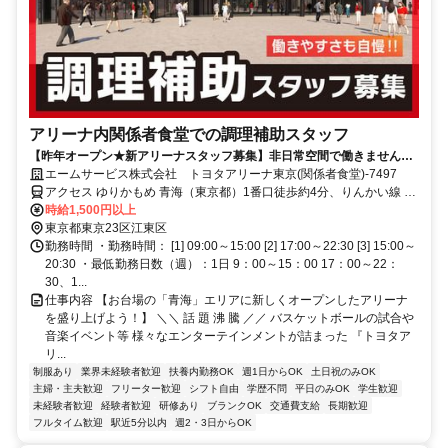
アリーナ内関係者食堂での調理補助スタッフ
【昨年オープン★新アリーナスタッフ募集】非日常空間で働きません
か？週1日～OK！未経験者も大歓迎！
エームサービス株式会社 トヨタアリーナ東京(関係者食堂)-7497
アクセス ゆりかもめ 青海（東京都）1番口徒歩約4分、りんかい線 東
京テレポートA口徒歩約8分、ゆりかもめ 東京ビッグサイト（ゆりか
時給1,500円以上
もめ）1番口徒歩約12分
東京都東京23区江東区
勤務時間 ・勤務時間： [1] 09:00～15:00 [2] 17:00～22:30 [3] 15:00～
20:30 ・最低勤務日数（週）：1日 9：00～15：00 17：00～22：
30、1...
仕事内容 【お台場の「青海」エリアに新しくオープンしたアリーナ
を盛り上げよう！】 ＼＼ 話 題 沸 騰 ／／ バスケットボールの試合や
音楽イベント等 様々なエンターテインメントが詰まった 『トヨタア
リ...
制服あり
業界未経験者歓迎
扶養内勤務OK
週1日からOK
土日祝のみOK
主婦・主夫歓迎
フリーター歓迎
シフト自由
学歴不問
平日のみOK
学生歓迎
未経験者歓迎
経験者歓迎
研修あり
ブランクOK
交通費支給
長期歓迎
フルタイム歓迎
駅近5分以内
週2・3日からOK