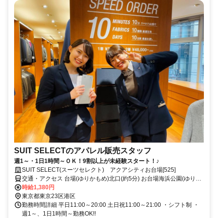
SUIT SELECTのアパレル販売スタッフ
週1～・1日1時間～ＯＫ！9割以上が未経験スタート！♪
SUIT SELECT(スーツセレクト) アクアシティお台場[525]
交通・アクセス 台場(ゆりかもめ)北口(約5分) お台場海浜公園(ゆりか
もめ)北口(約8分) 東京テレポート(りんかい線)B出口(約9分)
時給1,380円
東京都東京23区港区
勤務時間詳細 平日11:00～20:00 土日祝11:00～21:00 ・シフト制 ・
週1～、1日1時間～勤務OK!!