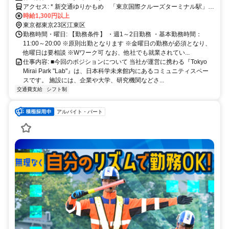
アクセス: * 新交通ゆりかもめ 「東京国際クルーズターミナル駅」下
車、徒歩約5分／「テレコムセンター駅」下車、徒歩約4分 * 東京臨海
時給1,300円以上
高速鉄道りんかい線 「東京テレポート駅」下車、徒歩約15分
東京都東京23区江東区
勤務時間・曜日: 【勤務条件】 ・週1～2日勤務 ・基本勤務時間：
11:00～20:00 ※原則出勤となります ※金曜日の勤務が必須となり、
他曜日は要相談 ※Wワーク可 なお、他社でも就業されてい...
仕事内容: ■今回のポジションについて 当社が運営に携わる『Tokyo
Mirai Park "Lab"』は、日本科学未来館内にあるコミュニティスペー
スです。 施設には、企業や大学、研究機関などさ...
交通費支給
シフト制
アルバイト・パート