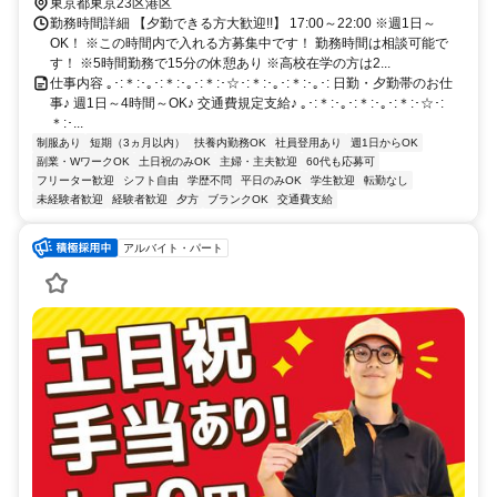
東京都東京23区港区
勤務時間詳細 【夕勤できる方大歓迎!!】 17:00～22:00 ※週1日～
OK！ ※この時間内で入れる方募集中です！ 勤務時間は相談可能で
す！ ※5時間勤務で15分の休憩あり ※高校在学の方は2...
仕事内容 ｡･:＊:･｡･:＊:･｡･:＊:･☆･:＊:･｡･:＊:･｡･: 日勤・夕勤帯のお仕
事♪ 週1日～4時間～OK♪ 交通費規定支給♪ ｡･:＊:･｡･:＊:･｡･:＊:･☆･:
＊:･...
制服あり
短期（3ヵ月以内）
扶養内勤務OK
社員登用あり
週1日からOK
副業・WワークOK
土日祝のみOK
主婦・主夫歓迎
60代も応募可
フリーター歓迎
シフト自由
学歴不問
平日のみOK
学生歓迎
転勤なし
未経験者歓迎
経験者歓迎
夕方
ブランクOK
交通費支給
アルバイト・パート