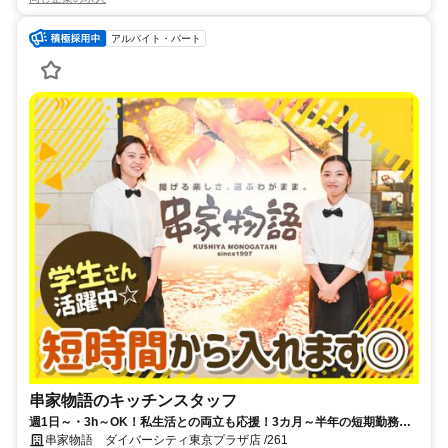
アルバイト・パート
串家物語のキッチンスタッフ
週1日～・3h～OK！私生活との両立も応援！3カ月～半年の短期勤務も
OK
串家物語 ダイバーシティ東京プラザ店 /261