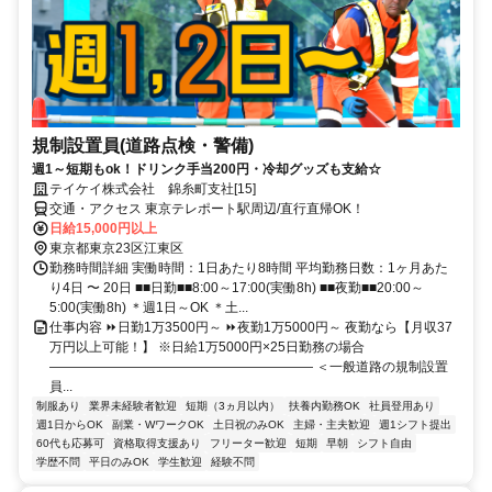
規制設置員(道路点検・警備)
週1～短期もok！ドリンク手当200円・冷却グッズも支給☆
テイケイ株式会社 錦糸町支社[15]
交通・アクセス 東京テレポート駅周辺/直行直帰OK！
日給15,000円以上
東京都東京23区江東区
勤務時間詳細 実働時間：1日あたり8時間 平均勤務日数：1ヶ月あた
り4日 〜 20日 ■■日勤■■8:00～17:00(実働8h) ■■夜勤■■20:00～
5:00(実働8h) ＊週1日～OK ＊土...
仕事内容 ⏩日勤1万3500円～ ⏩夜勤1万5000円～ 夜勤なら【月収37
万円以上可能！】 ※日給1万5000円×25日勤務の場合
―――――――――――――――――――― ＜一般道路の規制設置
員...
制服あり
業界未経験者歓迎
短期（3ヵ月以内）
扶養内勤務OK
社員登用あり
週1日からOK
副業・WワークOK
土日祝のみOK
主婦・主夫歓迎
週1シフト提出
60代も応募可
資格取得支援あり
フリーター歓迎
短期
早朝
シフト自由
学歴不問
平日のみOK
学生歓迎
経験不問