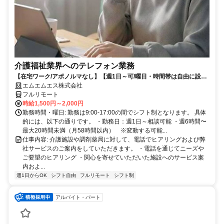
介護福祉業界へのテレフォン業務
【在宅ワーク/アポノルマなし】【週1日～可/曜日・時間帯は自由に設定
可】介護福祉業界へのテレフォン業務（主にヒアリング、商品案内）
エムエムエス株式会社
フルリモート
時給1,500円～2,000円
勤務時間・曜日: 勤務は9:00-17:00の間でシフト制となります。 具体
的には、以下の通りです。 ・勤務日：週1日～相談可能 ・週6時間〜
最大20時間未満（月58時間以内） ※変動する可能...
仕事内容: 介護施設や調剤薬局に対して、電話でヒアリングおよび弊
社サービスのご案内をしていただきます。 ・電話を通じてニーズや
ご要望のヒアリング ・関心を寄せていただいた施設へのサービス案
内およ...
週1日からOK
シフト自由
フルリモート
シフト制
アルバイト・パート