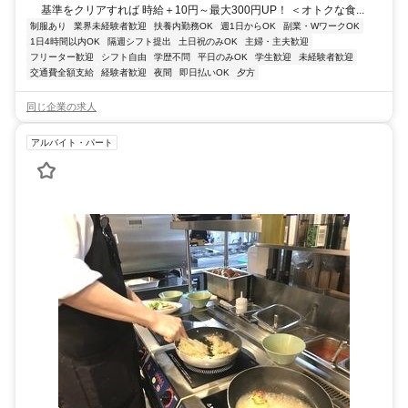
基準をクリアすれば 時給＋10円～最大300円UP！ ＜オトクな食...
制服あり
業界未経験者歓迎
扶養内勤務OK
週1日からOK
副業・WワークOK
1日4時間以内OK
隔週シフト提出
土日祝のみOK
主婦・主夫歓迎
フリーター歓迎
シフト自由
学歴不問
平日のみOK
学生歓迎
未経験者歓迎
交通費全額支給
経験者歓迎
夜間
即日払いOK
夕方
同じ企業の求人
アルバイト・パート