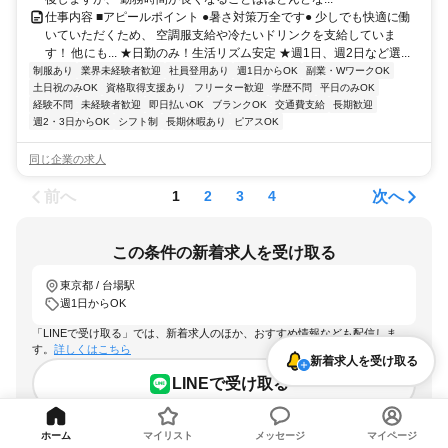
仕事内容 ■アピールポイント ●暑さ対策万全です● 少しでも快適に働
いていただくため、 空調服支給や冷たいドリンクを支給していま
す！ 他にも... ★日勤のみ！生活リズム安定 ★週1日、週2日など選...
制服あり
業界未経験者歓迎
社員登用あり
週1日からOK
副業・WワークOK
土日祝のみOK
資格取得支援あり
フリーター歓迎
学歴不問
平日のみOK
経験不問
未経験者歓迎
即日払いOK
ブランクOK
交通費支給
長期歓迎
週2・3日からOK
シフト制
長期休暇あり
ピアスOK
同じ企業の求人
前へ
次へ
1
2
3
4
この条件の新着求人を受け取る
東京都 / 台場駅
週1日からOK
「LINEで受け取る」では、新着求人のほか、おすすめ情報なども配信しま
す。
詳しくはこちら
新着求人を受け取る
LINEで受け取る
メールで受け取る
ホーム
マイリスト
メッセージ
マイページ