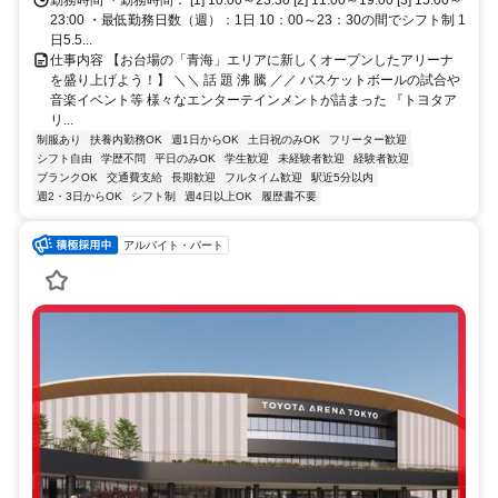
23:00 ・最低勤務日数（週）：1日 10：00～23：30の間でシフト制 1
日5.5...
仕事内容 【お台場の「青海」エリアに新しくオープンしたアリーナ
を盛り上げよう！】 ＼＼ 話 題 沸 騰 ／／ バスケットボールの試合や
音楽イベント等 様々なエンターテインメントが詰まった 『トヨタア
リ...
制服あり
扶養内勤務OK
週1日からOK
土日祝のみOK
フリーター歓迎
シフト自由
学歴不問
平日のみOK
学生歓迎
未経験者歓迎
経験者歓迎
ブランクOK
交通費支給
長期歓迎
フルタイム歓迎
駅近5分以内
週2・3日からOK
シフト制
週4日以上OK
履歴書不要
アルバイト・パート