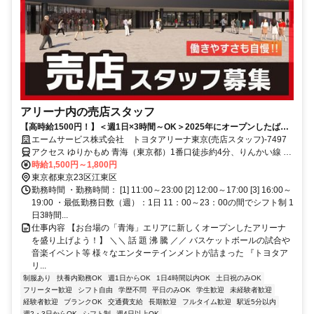
アリーナ内の売店スタッフ
【高時給1500円！】＜週1日×3時間～OK＞2025年にオープンしたばか
り！未経験者も大歓迎！
エームサービス株式会社 トヨタアリーナ東京(売店スタッフ)-7497
アクセス ゆりかもめ 青海（東京都）1番口徒歩約4分、りんかい線 東
京テレポートA口徒歩約8分、ゆりかもめ 東京ビッグサイト（ゆりか
時給1,500円～1,800円
もめ）1番口徒歩約12分
東京都東京23区江東区
勤務時間 ・勤務時間： [1] 11:00～23:00 [2] 12:00～17:00 [3] 16:00～
19:00 ・最低勤務日数（週）：1日 11：00～23：00の間でシフト制 1
日3時間...
仕事内容 【お台場の「青海」エリアに新しくオープンしたアリーナ
を盛り上げよう！】 ＼＼ 話 題 沸 騰 ／／ バスケットボールの試合や
音楽イベント等 様々なエンターテインメントが詰まった 『トヨタア
リ...
制服あり
扶養内勤務OK
週1日からOK
1日4時間以内OK
土日祝のみOK
フリーター歓迎
シフト自由
学歴不問
平日のみOK
学生歓迎
未経験者歓迎
経験者歓迎
ブランクOK
交通費支給
長期歓迎
フルタイム歓迎
駅近5分以内
週2・3日からOK
シフト制
週4日以上OK