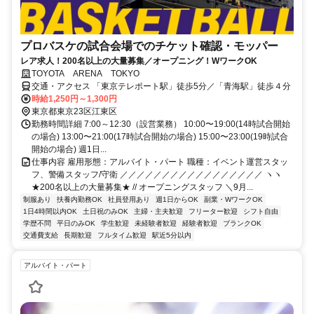
プロバスケの試合会場でのチケット確認・モッパー
レア求人！200名以上の大量募集／オープニング！WワークOK
TOYOTA ARENA TOKYO
交通・アクセス 「東京テレポート駅」徒歩5分／「青海駅」徒歩４分
時給1,250円～1,300円
東京都東京23区江東区
勤務時間詳細 7:00～12:30（設営業務） 10:00〜19:00(14時試合開始
の場合) 13:00〜21:00(17時試合開始の場合) 15:00〜23:00(19時試合
開始の場合) 週1日...
仕事内容 雇用形態：アルバイト・パート 職種：イベント運営スタッ
フ、警備スタッフ/守衛 ／／／／／／／／／／／／／／／／／ ヽヽ
★200名以上の大量募集★ // オープニングスタッフ ＼9月...
制服あり
扶養内勤務OK
社員登用あり
週1日からOK
副業・WワークOK
1日4時間以内OK
土日祝のみOK
主婦・主夫歓迎
フリーター歓迎
シフト自由
学歴不問
平日のみOK
学生歓迎
未経験者歓迎
経験者歓迎
ブランクOK
交通費支給
長期歓迎
フルタイム歓迎
駅近5分以内
アルバイト・パート