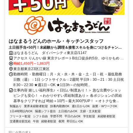
はなまるうどんのホール・キッチンスタッフ
土日祝手当+50円！未経験から調理＆接客スキルを身につけるチャンス
★週1日～、1日3h～シフト柔軟★
はなまるうどん ダイバーシティ東京店/1147
アクセス りんかい線 東京テレポートB出口徒歩約5分、ゆりかもめ 台
場南口徒歩約6分、ゆりかもめ 東京国際クルーズターミナル西口徒歩
時給1,450円～1,863円
約8分 東京テレポート駅より徒歩5分
東京都東京23区江東区
勤務時間 ・勤務曜日：月・火・水・木・金・土・日・祝 ・最低勤務
日数（週）：1日 シフトサイクル：2週間 平日9：30～21：30 土日祝
8:30～22:30 ★週1日～OK ★1日3h～の短時間...
仕事内容 嬉しい福利厚生♪ ＜日払い制度あり！＞ 急な出費やショッ
ピングも安心！ ＜わかりやすい昇給制度あり＞ 各ポジションの昇給
基準をクリアすれば 時給＋10円～最大300円UP！ ＜オトクな食...
制服あり
業界未経験者歓迎
扶養内勤務OK
週1日からOK
副業・WワークOK
1日4時間以内OK
隔週シフト提出
土日祝のみOK
主婦・主夫歓迎
フリーター歓迎
シフト自由
学歴不問
平日のみOK
学生歓迎
未経験者歓迎
交通費全額支給
午前
経験者歓迎
夜間
即日払いOK
同じ企業の求人