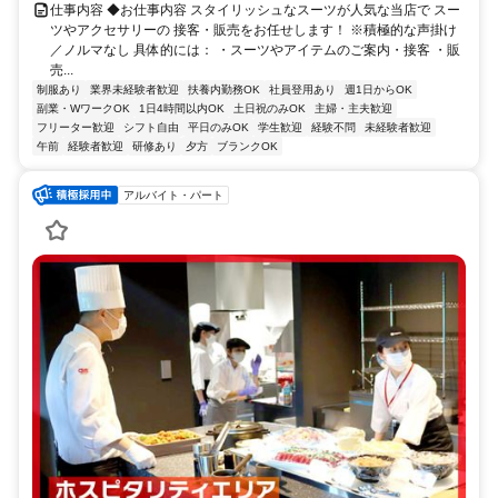
仕事内容 ◆お仕事内容 スタイリッシュなスーツが人気な当店で スー
ツやアクセサリーの 接客・販売をお任せします！ ※積極的な声掛け
／ノルマなし 具体的には： ・スーツやアイテムのご案内・接客 ・販
売...
制服あり
業界未経験者歓迎
扶養内勤務OK
社員登用あり
週1日からOK
副業・WワークOK
1日4時間以内OK
土日祝のみOK
主婦・主夫歓迎
フリーター歓迎
シフト自由
平日のみOK
学生歓迎
経験不問
未経験者歓迎
午前
経験者歓迎
研修あり
夕方
ブランクOK
アルバイト・パート