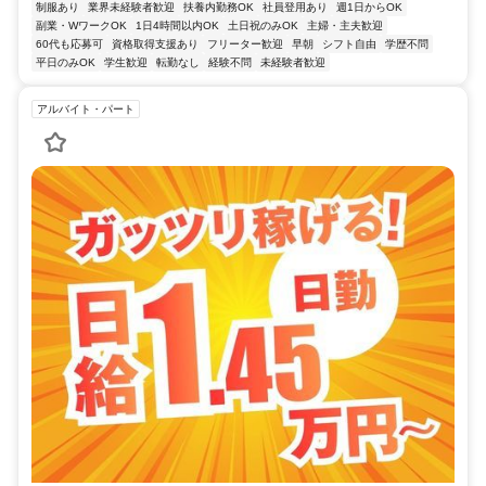
制服あり
業界未経験者歓迎
扶養内勤務OK
社員登用あり
週1日からOK
副業・WワークOK
1日4時間以内OK
土日祝のみOK
主婦・主夫歓迎
60代も応募可
資格取得支援あり
フリーター歓迎
早朝
シフト自由
学歴不問
平日のみOK
学生歓迎
転勤なし
経験不問
未経験者歓迎
アルバイト・パート