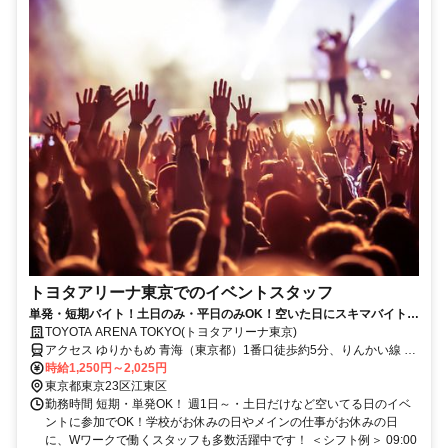
トヨタアリーナ東京でのイベントスタッフ
単発・短期バイト！土日のみ・平日のみOK！空いた日にスキマバイト！
未経験歓迎！髪色・髪型・ネイルOK
TOYOTA ARENA TOKYO(トヨタアリーナ東京)
アクセス ゆりかもめ 青海（東京都）1番口徒歩約5分、りんかい線 東
京テレポートA口徒歩約6分、ゆりかもめ お台場海浜公園2番口徒歩約
時給1,250円～2,025円
11分 「青海駅」徒歩5分、「東京テレポート」徒歩6分、「お台場海
東京都東京23区江東区
浜公園駅」徒歩11分
勤務時間 短期・単発OK！ 週1日～・土日だけなど空いてる日のイベ
ントに参加でOK！学校がお休みの日やメインの仕事がお休みの日
に、Wワークで働くスタッフも多数活躍中です！ ＜シフト例＞ 09:00