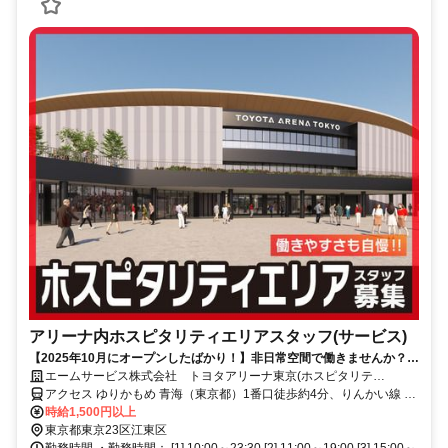
アリーナ内ホスピタリティエリアスタッフ(サービス)
【2025年10月にオープンしたばかり！】非日常空間で働きませんか？週
1日～OK！未経験者も大歓迎！
エームサービス株式会社 トヨタアリーナ東京(ホスピタリテ
ィ)-7497
アクセス ゆりかもめ 青海（東京都）1番口徒歩約4分、りんかい線 東
京テレポートA口徒歩約8分、ゆりかもめ 東京ビッグサイト（ゆりか
時給1,500円以上
もめ）1番口徒歩約12分
東京都東京23区江東区
勤務時間 ・勤務時間： [1] 10:00～23:30 [2] 11:00～19:00 [3] 15:00～