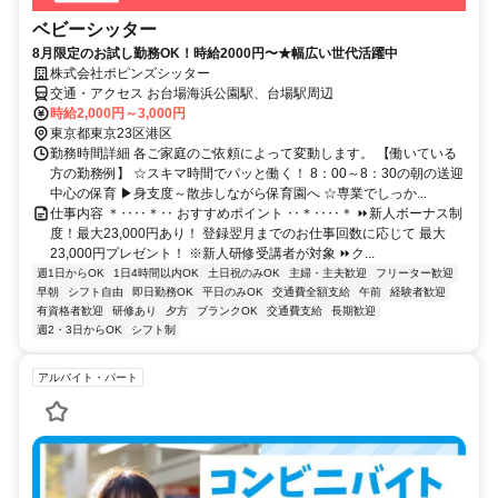
ベビーシッター
8月限定のお試し勤務OK！時給2000円〜★幅広い世代活躍中
株式会社ポピンズシッター
交通・アクセス お台場海浜公園駅、台場駅周辺
時給2,000円～3,000円
東京都東京23区港区
勤務時間詳細 各ご家庭のご依頼によって変動します。 【働いている
方の勤務例】 ☆スキマ時間でパッと働く！ 8：00～8：30の朝の送迎
中心の保育 ▶身支度～散歩しながら保育園へ ☆専業でしっか...
仕事内容 ＊‥‥＊‥ おすすめポイント ‥＊‥‥＊ ⏩新人ボーナス制
度！最大23,000円あり！ 登録翌月までのお仕事回数に応じて 最大
23,000円プレゼント！ ※新人研修受講者が対象 ⏩ク...
週1日からOK
1日4時間以内OK
土日祝のみOK
主婦・主夫歓迎
フリーター歓迎
早朝
シフト自由
即日勤務OK
平日のみOK
交通費全額支給
午前
経験者歓迎
有資格者歓迎
研修あり
夕方
ブランクOK
交通費支給
長期歓迎
週2・3日からOK
シフト制
アルバイト・パート