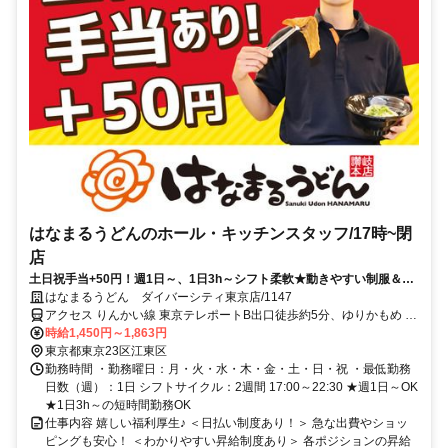
はなまるうどんのホール・キッチンスタッフ/17時~閉
店
土日祝手当+50円！週1日～、1日3h～シフト柔軟★動きやすい制服＆髪
色自由でオシャレも楽しめます★
はなまるうどん ダイバーシティ東京店/1147
アクセス りんかい線 東京テレポートB出口徒歩約5分、ゆりかもめ 台
場南口徒歩約6分、ゆりかもめ 東京国際クルーズターミナル西口徒歩
時給1,450円～1,863円
約8分 東京テレポート駅より徒歩5分
東京都東京23区江東区
勤務時間 ・勤務曜日：月・火・水・木・金・土・日・祝 ・最低勤務
日数（週）：1日 シフトサイクル：2週間 17:00～22:30 ★週1日～OK
★1日3h～の短時間勤務OK
仕事内容 嬉しい福利厚生♪ ＜日払い制度あり！＞ 急な出費やショッ
ピングも安心！ ＜わかりやすい昇給制度あり＞ 各ポジションの昇給