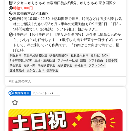
アクセス ゆりかもめ 台場南口徒歩約5分、ゆりかもめ 東京国際クル
ーズターミナル西口徒歩約8分、りんかい線 東京テレポートA出口徒
時給1,300円
歩約9分
東京都東京23区江東区
勤務時間 10:00～22:30 上記時間帯で曜日、時間などは面接の際 お気
軽にご相談ください◎3カ月～半年の短期勤務もOK ※週1日・1日3～
5時間程度でOK（応相談） シフト例[1]：朝からサク...
仕事内容 【お仕事内容】 【主なお仕事内容】 お仕事は簡単なものか
ら、少しずつお任せします！ ●串打ち お肉や野菜を一口サイズにカッ
トして、串に刺していく作業です。 「お肉はこの向きで刺すと、揚
げた時...
制服あり
業界未経験者歓迎
扶養内勤務OK
社員登用あり
週1日からOK
1日4時間以内OK
主婦・主夫歓迎
フリーター歓迎
短期
シフト自由
学歴不問
学生歓迎
経験不問
未経験者歓迎
経験者歓迎
研修あり
ブランクOK
交通費支給
まかないあり
長期歓迎
同じ企業の求人
アルバイト・パート