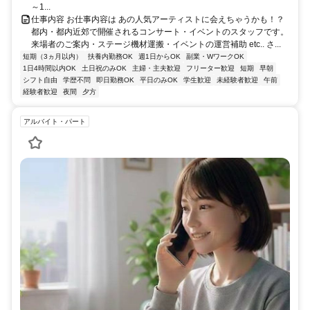
～1...
仕事内容 お仕事内容は あの人気アーティストに会えちゃうかも！？
都内・都内近郊で開催されるコンサート・イベントのスタッフです。
来場者のご案内・ステージ機材運搬・イベントの運営補助 etc.. さ...
短期（3ヵ月以内）
扶養内勤務OK
週1日からOK
副業・WワークOK
1日4時間以内OK
土日祝のみOK
主婦・主夫歓迎
フリーター歓迎
短期
早朝
シフト自由
学歴不問
即日勤務OK
平日のみOK
学生歓迎
未経験者歓迎
午前
経験者歓迎
夜間
夕方
アルバイト・パート