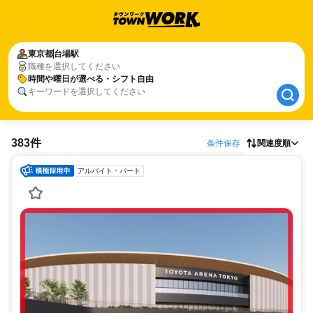
東京都
東京都
台場駅
台場駅
職種を選択してください
時間や曜日が選べる・シフト自由
時間や曜日が選べる・シフト自由
キーワードを選択してください
383件
条件保存
関連度順
アルバイト・パート