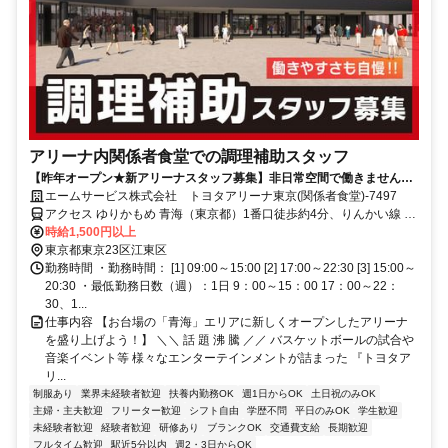
アリーナ内関係者食堂での調理補助スタッフ
【昨年オープン★新アリーナスタッフ募集】非日常空間で働きません
か？週1日～OK！未経験者も大歓迎！
エームサービス株式会社 トヨタアリーナ東京(関係者食堂)-7497
アクセス ゆりかもめ 青海（東京都）1番口徒歩約4分、りんかい線 東
京テレポートA口徒歩約8分、ゆりかもめ 東京ビッグサイト（ゆりか
時給1,500円以上
もめ）1番口徒歩約12分
東京都東京23区江東区
勤務時間 ・勤務時間： [1] 09:00～15:00 [2] 17:00～22:30 [3] 15:00～
20:30 ・最低勤務日数（週）：1日 9：00～15：00 17：00～22：
30、1...
仕事内容 【お台場の「青海」エリアに新しくオープンしたアリーナ
を盛り上げよう！】 ＼＼ 話 題 沸 騰 ／／ バスケットボールの試合や
音楽イベント等 様々なエンターテインメントが詰まった 『トヨタア
リ...
制服あり
業界未経験者歓迎
扶養内勤務OK
週1日からOK
土日祝のみOK
主婦・主夫歓迎
フリーター歓迎
シフト自由
学歴不問
平日のみOK
学生歓迎
未経験者歓迎
経験者歓迎
研修あり
ブランクOK
交通費支給
長期歓迎
フルタイム歓迎
駅近5分以内
週2・3日からOK