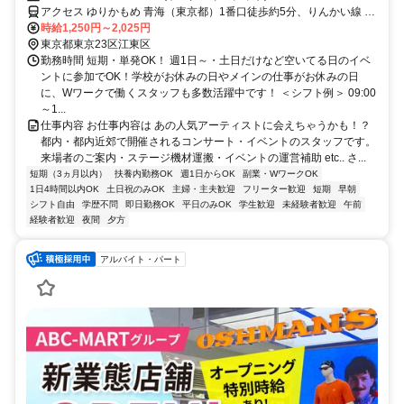
アクセス ゆりかもめ 青海（東京都）1番口徒歩約5分、りんかい線 東
京テレポートA口徒歩約6分、ゆりかもめ お台場海浜公園2番口徒歩約
時給1,250円～2,025円
11分 「青海駅」徒歩5分、「東京テレポート」徒歩6分、「お台場海
東京都東京23区江東区
浜公園駅」徒歩11分
勤務時間 短期・単発OK！ 週1日～・土日だけなど空いてる日のイベ
ントに参加でOK！学校がお休みの日やメインの仕事がお休みの日
に、Wワークで働くスタッフも多数活躍中です！ ＜シフト例＞ 09:00
～1...
仕事内容 お仕事内容は あの人気アーティストに会えちゃうかも！？
都内・都内近郊で開催されるコンサート・イベントのスタッフです。
来場者のご案内・ステージ機材運搬・イベントの運営補助 etc.. さ...
短期（3ヵ月以内）
扶養内勤務OK
週1日からOK
副業・WワークOK
1日4時間以内OK
土日祝のみOK
主婦・主夫歓迎
フリーター歓迎
短期
早朝
シフト自由
学歴不問
即日勤務OK
平日のみOK
学生歓迎
未経験者歓迎
午前
経験者歓迎
夜間
夕方
アルバイト・パート