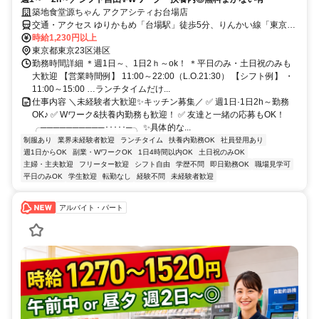
築地食堂源ちゃん アクアシティお台場店
交通・アクセス ゆりかもめ「台場駅」徒歩5分、りんかい線「東京テ
レポート駅」徒歩10分
時給1,230円以上
東京都東京23区港区
勤務時間詳細 ＊週1日～、1日2ｈ～ok！ ＊平日のみ・土日祝のみも
大歓迎 【営業時間例】 11:00～22:00（L.O.21:30） 【シフト例】 ・
11:00～15:00 …ランチタイムだけ...
仕事内容 ＼未経験者大歓迎✨キッチン募集／ ✅ 週1日·1日2h～勤務
OK♪ ✅ Wワーク&扶養内勤務も歓迎！ ✅ 友達と一緒の応募もOK！
╭──────────･････─╮ ✨具体的な...
制服あり
業界未経験者歓迎
ランチタイム
扶養内勤務OK
社員登用あり
週1日からOK
副業・WワークOK
1日4時間以内OK
土日祝のみOK
主婦・主夫歓迎
フリーター歓迎
シフト自由
学歴不問
即日勤務OK
職場見学可
平日のみOK
学生歓迎
転勤なし
経験不問
未経験者歓迎
アルバイト・パート