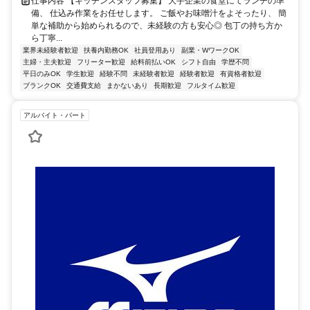
仕事内容 【キッチンスタッフ募集】 大手企業の食堂にてランチの準
備、 仕込み作業をお任せします。 ご飯やお味噌汁をよそったり、 簡
単な補助から始められるので、未経験の方も安心◎ 包丁の持ち方か
ら丁寧...
業界未経験者歓迎
扶養内勤務OK
社員登用あり
副業・WワークOK
主婦・主夫歓迎
フリーター歓迎
給料前払いOK
シフト自由
学歴不問
平日のみOK
学生歓迎
経験不問
未経験者歓迎
経験者歓迎
有資格者歓迎
ブランクOK
交通費支給
まかないあり
長期歓迎
フルタイム歓迎
アルバイト・パート