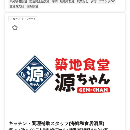
未経験者歓迎
交通費全額支給
午前
経験者歓迎
残業なし
夕方
ブランクOK
交通費支給
長期歓迎
アルバイト・パート
キッチン・調理補助スタッフ(海鮮和食居酒屋)
週1～・2h～／シフト自由✨Wワーク・扶養内◎無料まかない有