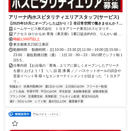
アリーナ内ホスピタリティエリアスタッフ(サービス)
【2025年10月にオープンしたばかり！】非日常空間で働きませんか？週
1日～OK！未経験者も大歓迎！
エームサービス株式会社 トヨタアリーナ東京(ホスピタリテ
ィ)-7497
アクセス ゆりかもめ 青海（東京都）1番口徒歩約4分、りんかい線 東
京テレポートA口徒歩約8分、ゆりかもめ 東京ビッグサイト（ゆりか
時給1,500円以上
もめ）1番口徒歩約12分
東京都東京23区江東区
勤務時間 ・勤務時間： [1] 10:00～23:30 [2] 11:00～19:00 [3] 15:00～
23:00 ・最低勤務日数（週）：1日 10：00～23：30の間でシフト制 1
日5.5...
仕事内容 【お台場の「青海」エリアに新しくオープンしたアリーナ
を盛り上げよう！】 ＼＼ 話 題 沸 騰 ／／ バスケットボールの試合や
音楽イベント等 様々なエンターテインメントが詰まった 『トヨタア
リ...
制服あり
扶養内勤務OK
週1日からOK
土日祝のみOK
フリーター歓迎
シフト自由
学歴不問
平日のみOK
学生歓迎
未経験者歓迎
経験者歓迎
ブランクOK
交通費支給
長期歓迎
フルタイム歓迎
駅近5分以内
週2・3日からOK
シフト制
週4日以上OK
履歴書不要
アルバイト・パート