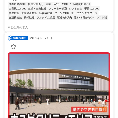
扶養内勤務OK
社員登用あり
副業・WワークOK
1日4時間以内OK
土日祝のみOK
主婦・主夫歓迎
フリーター歓迎
シフト自由
平日のみOK
学生歓迎
未経験者歓迎
経験者歓迎
ブランクOK
オープニングスタッフ
交通費支給
長期歓迎
フルタイム歓迎
駅近5分以内
週2・3日からOK
シフト制
同じ企業の求人
アルバイト・パート