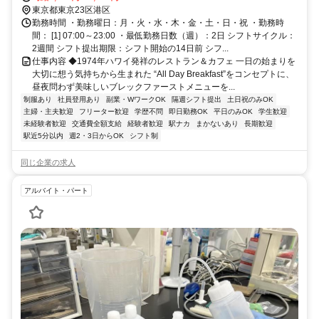
徒歩5分、お台場海浜公園駅徒歩7分、東京テレポート駅徒歩9分
東京都東京23区港区
勤務時間 ・勤務曜日：月・火・水・木・金・土・日・祝 ・勤務時
間： [1] 07:00～23:00 ・最低勤務日数（週）：2日 シフトサイクル：
2週間 シフト提出期限：シフト開始の14日前 シフ...
仕事内容 ◆1974年ハワイ発祥のレストラン＆カフェ 一日の始まりを
大切に想う気持ちから生まれた “All Day Breakfast”をコンセプトに、
昼夜問わず美味しいブレックファーストメニューを...
制服あり
社員登用あり
副業・WワークOK
隔週シフト提出
土日祝のみOK
主婦・主夫歓迎
フリーター歓迎
学歴不問
即日勤務OK
平日のみOK
学生歓迎
未経験者歓迎
交通費全額支給
経験者歓迎
駅ナカ
まかないあり
長期歓迎
駅近5分以内
週2・3日からOK
シフト制
同じ企業の求人
アルバイト・パート