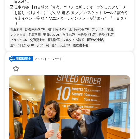
日5.5時...
仕事内容 【お台場の「青海」エリアに新しくオープンしたアリーナ
を盛り上げよう！】 ＼＼ 話 題 沸 騰 ／／ バスケットボールの試合や
音楽イベント等 様々なエンターテインメントが詰まった 『トヨタア
リ...
制服あり
扶養内勤務OK
週1日からOK
土日祝のみOK
フリーター歓迎
シフト自由
学歴不問
平日のみOK
学生歓迎
未経験者歓迎
経験者歓迎
ブランクOK
交通費支給
長期歓迎
フルタイム歓迎
駅近5分以内
週2・3日からOK
シフト制
週4日以上OK
履歴書不要
アルバイト・パート