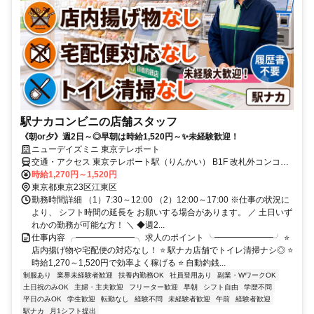
駅ナカコンビニの店舗スタッフ
《朝or夕》週2日～◎早朝は時給1,520円～✨未経験歓迎！
ニューデイズミニ 東京テレポート
交通・アクセス 東京テレポート駅（りんかい） B1F 改札外コンコー
ス
時給1,270円～1,520円
東京都東京23区江東区
勤務時間詳細 （1）7:30～12:00 （2）12:00～17:00 ※仕事の状況に
より、 シフト時間の延長を お願いする場合があります。 ／ 土日いず
れかの勤務が可能な方！ ＼ ◆週2...
仕事内容 ╭━━━━━━━╮ 求人のポイント ╰━━━━━━━╯ ⭐
店内揚げ物や宅配便の対応なし！ ⭐ 駅ナカ店舗でトイレ清掃ナシ◎ ⭐
時給1,270～1,520円で効率よく稼げる ⭐ 自動釣銭...
制服あり
業界未経験者歓迎
扶養内勤務OK
社員登用あり
副業・WワークOK
土日祝のみOK
主婦・主夫歓迎
フリーター歓迎
早朝
シフト自由
学歴不問
平日のみOK
学生歓迎
転勤なし
経験不問
未経験者歓迎
午前
経験者歓迎
駅ナカ
月1シフト提出