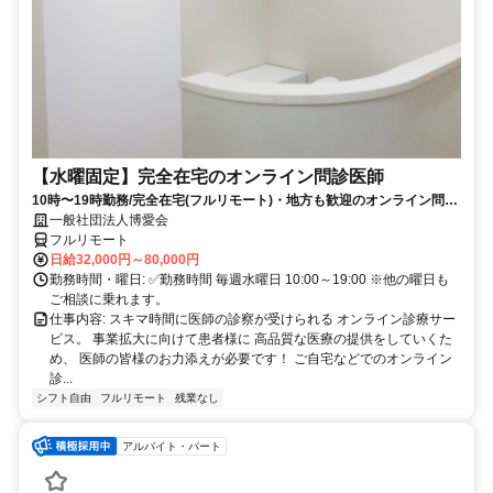
【水曜固定】完全在宅のオンライン問診医師
10時〜19時勤務/完全在宅(フルリモート)・地方も歓迎のオンライン問診
業務
一般社団法人博愛会
フルリモート
日給32,000円～80,000円
勤務時間・曜日: ✅勤務時間 毎週水曜日 10:00～19:00 ※他の曜日も
ご相談に乗れます。
仕事内容: スキマ時間に医師の診察が受けられる オンライン診療サー
ビス。 事業拡大に向けて患者様に 高品質な医療の提供をしていくた
め、 医師の皆様のお力添えが必要です！ ご自宅などでのオンライン
診...
シフト自由
フルリモート
残業なし
アルバイト・パート