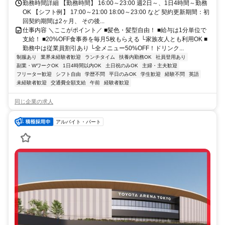
勤務時間詳細 【勤務時間】 16:00～23:00 週2日～、1日4時間～勤務
OK 【シフト例】 17:00～21:00 18:00～23:00 など 契約更新期間：初
回契約期間は2ヶ月、 その後...
仕事内容 ＼ここがポイント／ ■髪色・髪型自由！ ■給与は1分単位で
支給！ ■20%OFF食事券を毎月5枚もらえる └家族友人とも利用OK ■
勤務中は従業員割引あり └全メニュー50%OFF！ドリンク...
制服あり
業界未経験者歓迎
ランチタイム
扶養内勤務OK
社員登用あり
副業・WワークOK
1日4時間以内OK
土日祝のみOK
主婦・主夫歓迎
フリーター歓迎
シフト自由
学歴不問
平日のみOK
学生歓迎
経験不問
英語
未経験者歓迎
交通費全額支給
午前
経験者歓迎
同じ企業の求人
アルバイト・パート