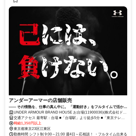
アンダーアーマーの店舗販売
—— その情熱を、仕事の真ん中に。 「運動好き」をフルタイムで活かし
ませんか？**
UNDER ARMOUR BRAND HOUSE お台場(11900036)(株式会社ドー
ム)
交通アクセス 最寄駅：台場 ■「台場駅」より徒歩5分 ■「東京テレポ
ート駅」B出口より徒歩3分 ※駐車場あり
時給1,350円以上
東京都東京23区江東区
勤務時間 シフト制 9:00～21:00 週4日～応相談！ ・フルタイム出来る