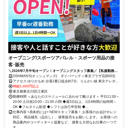
オープニング/スポーツアパレル・スポーツ用品の接
客･販売
＼2026年7月中旬オープン！オープニングスタッフ募集／【私服勤務
OK】ノルマ無し♪アパレル＆スポーツ用品店のスタッフ募集★接客デビ
OSHMAN'S(オッシュマンズ) ダイバーシティ東京プラザ店[8003]
ュー大歓迎◎
アクセス ゆりかもめ 台場1番口徒歩約7分、りんかい線 東京テレポー
トA口徒歩約7分、ゆりかもめ 青海（東京都）1番口徒歩約8分
時給1,400円以上
東京都東京23区江東区
勤務時間 ＜あなたのスケジュールに合わせて働けます＞ 平日11:00～
20:00 土日祝10:00～21:00 の間 ◆週3日以上、1日4時間の短時間～
OK ◆フルタイム歓迎 ◆シフトは自己申告制 ◆...
仕事内容 <具体的には> NEWスタッフ募集！ お客様のお会計やレジ
対応、 商品補充（品出し）、接客販売をお願いします。 お客様への
商品案内やコーディネート提案など、 接客も大切なお仕事の一つで
す...