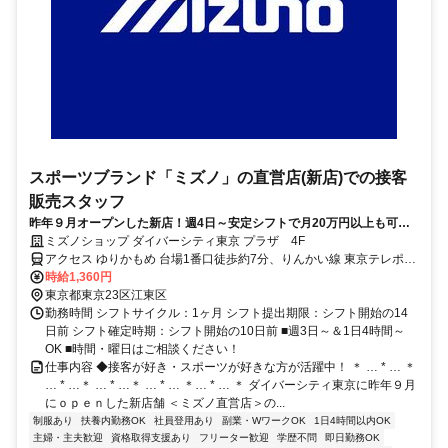
スポーツブランド「ミズノ」の直営店(新店)での接客
販売スタッフ
昨年９月オープンした新店！週4日～安定シフトで月20万円以上も可能
◎正社員登用制度あり
ミズノショップ ダイバーシティ東京 プラザ 4F
アクセス ゆりかもめ 台場1番口徒歩約7分、りんかい線 東京テレポー
トA口徒歩約7分、ゆりかもめ 青海（東京都）1番口徒歩約8分
時給1,360円
東京都東京23区江東区
勤務時間 シフトサイクル：1ヶ月 シフト提出期限：シフト開始の14
日前 シフト確定時期：シフト開始の10日前 ■週3日～＆1日4時間～
OK ■時間・曜日はご相談ください！
仕事内容 ◆接客が好き・スポーツが好きな方が活躍中！ ＊ … * … ＊
… * …＊ … * …＊ … * … ＊… * … ＊ ダイバーシティ東京に昨年９月
にｏｐｅｎした新店舗 ＜ミズノ直営店＞の...
制服あり
扶養内勤務OK
社員登用あり
副業・WワークOK
1日4時間以内OK
主婦・主夫歓迎
資格取得支援あり
フリーター歓迎
学歴不問
即日勤務OK