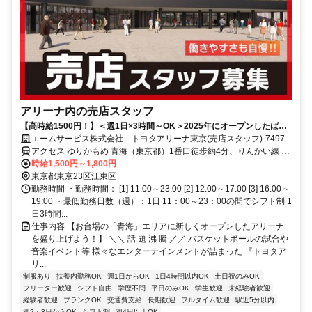
アリーナ内の売店スタッフ
【高時給1500円！】＜週1日×3時間～OK＞2025年にオープンしたばか
り！未経験者も大歓迎！
エームサービス株式会社 トヨタアリーナ東京(売店スタッフ)-7497
アクセス ゆりかもめ 青海（東京都）1番口徒歩約4分、りんかい線 東
京テレポートA口徒歩約8分、ゆりかもめ 東京ビッグサイト（ゆりか
時給1,500円～1,800円
もめ）1番口徒歩約12分
東京都東京23区江東区
勤務時間 ・勤務時間： [1] 11:00～23:00 [2] 12:00～17:00 [3] 16:00～
19:00 ・最低勤務日数（週）：1日 11：00～23：00の間でシフト制 1
日3時間...
仕事内容 【お台場の「青海」エリアに新しくオープンしたアリーナ
を盛り上げよう！】 ＼＼ 話 題 沸 騰 ／／ バスケットボールの試合や
音楽イベント等 様々なエンターテインメントが詰まった 『トヨタア
リ...
制服あり
扶養内勤務OK
週1日からOK
1日4時間以内OK
土日祝のみOK
フリーター歓迎
シフト自由
学歴不問
平日のみOK
学生歓迎
未経験者歓迎
経験者歓迎
ブランクOK
交通費支給
長期歓迎
フルタイム歓迎
駅近5分以内
週2・3日からOK
シフト制
週4日以上OK