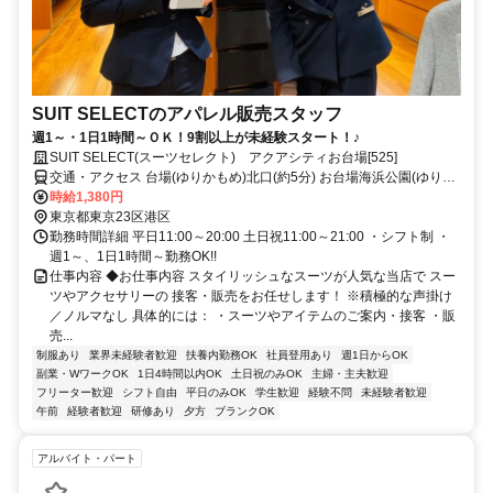
SUIT SELECTのアパレル販売スタッフ
週1～・1日1時間～ＯＫ！9割以上が未経験スタート！♪
SUIT SELECT(スーツセレクト) アクアシティお台場[525]
交通・アクセス 台場(ゆりかもめ)北口(約5分) お台場海浜公園(ゆりか
もめ)北口(約8分) 東京テレポート(りんかい線)B出口(約9分)
時給1,380円
東京都東京23区港区
勤務時間詳細 平日11:00～20:00 土日祝11:00～21:00 ・シフト制 ・
週1～、1日1時間～勤務OK!!
仕事内容 ◆お仕事内容 スタイリッシュなスーツが人気な当店で スー
ツやアクセサリーの 接客・販売をお任せします！ ※積極的な声掛け
／ノルマなし 具体的には： ・スーツやアイテムのご案内・接客 ・販
売...
制服あり
業界未経験者歓迎
扶養内勤務OK
社員登用あり
週1日からOK
副業・WワークOK
1日4時間以内OK
土日祝のみOK
主婦・主夫歓迎
フリーター歓迎
シフト自由
平日のみOK
学生歓迎
経験不問
未経験者歓迎
午前
経験者歓迎
研修あり
夕方
ブランクOK
アルバイト・パート