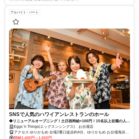
アルバイト・パート
SNSで人気のハワイアンレストランのホール
◆リニューアルオープニング！土日祝時給+100円！15名以上在籍の人気
店！スタッフ仲◎オシャレな制服も人気♪◆
Eggs 'n Things(エッグスンシングス) お台場店
アクセス ゆりかもめ 台場2番口徒歩約4分、ゆりかもめ お台場海浜公
園2番口徒歩約8分、りんかい線 東京テレポートB口徒歩約9分 台場駅
時給1,400円～1,600円