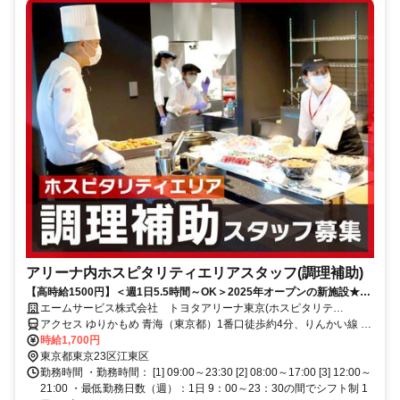
アリーナ内ホスピタリティエリアスタッフ(調理補助)
【高時給1500円】＜週1日5.5時間～OK＞2025年オープンの新施設★未
経験歓迎！家庭との両立◎
エームサービス株式会社 トヨタアリーナ東京(ホスピタリテ
ィ)-7497
アクセス ゆりかもめ 青海（東京都）1番口徒歩約4分、りんかい線 東
京テレポートA口徒歩約8分、ゆりかもめ 東京ビッグサイト（ゆりか
時給1,700円
もめ）1番口徒歩約12分
東京都東京23区江東区
勤務時間 ・勤務時間： [1] 09:00～23:30 [2] 08:00～17:00 [3] 12:00～
21:00 ・最低勤務日数（週）：1日 9：00～23：30の間でシフト制 1