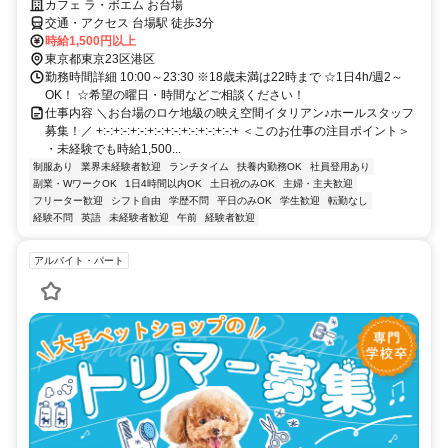
カフェ ラ・ボエム お台場
交通・アクセス 台場駅 徒歩3分
時給1,500円以上
東京都東京23区港区
勤務時間詳細 10:00～23:30 ※18歳未満は22時まで ☆1日4h/週2～
OK！ ☆希望の曜日・時間などご相談ください！
仕事内容 ＼お台場のロケ地級の映え空間イタリアン♪ホールスタッフ
募集！／ +:-:+:-:+:-:+:-:+:-:+:-:+:-:+:-:+ ＜このお仕事の注目ポイント＞
・未経験でも時給1,500...
制服あり
業界未経験者歓迎
ランチタイム
扶養内勤務OK
社員登用あり
副業・WワークOK
1日4時間以内OK
土日祝のみOK
主婦・主夫歓迎
フリーター歓迎
シフト自由
学歴不問
平日のみOK
学生歓迎
転勤なし
経験不問
英語
未経験者歓迎
午前
経験者歓迎
アルバイト・パート