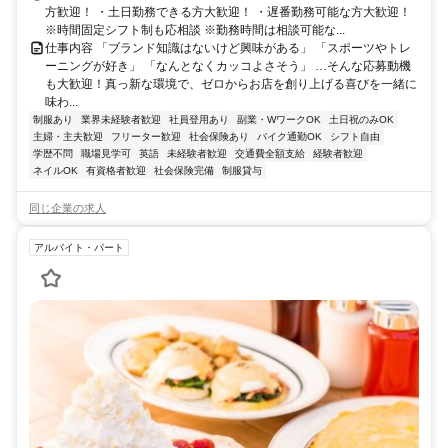
方歓迎！ ・土日勤務できる方大歓迎！ ・遅番勤務可能な方大歓迎！
※時間固定シフト制も応相談 ※勤務時間は相談可能な...
仕事内容 「ブランド知識はないけど興味がある」 「スポーツやトレ
ーニングが好き」 「なんとなくカッコよさそう」 …そんな応募動機
も大歓迎！真っ新な環境で、ゼロからお店を創り上げる喜びを一緒に
味わ...
制服あり
業界未経験者歓迎
社員登用あり
副業・WワークOK
土日祝のみOK
主婦・主夫歓迎
フリーター歓迎
社会保険あり
バイク通勤OK
シフト自由
学歴不問
職場見学可
英語
未経験者歓迎
交通費全額支給
経験者歓迎
ネイルOK
有資格者歓迎
社会保険完備
制服貸与
同じ企業の求人
アルバイト・パート