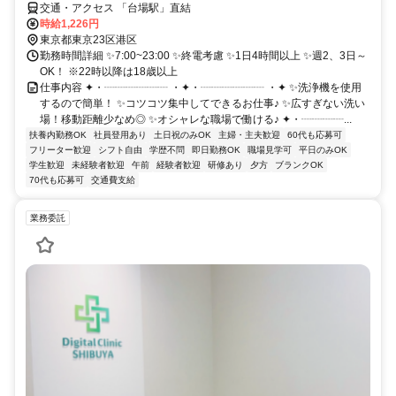
交通・アクセス 「台場駅」直結
時給1,226円
東京都東京23区港区
勤務時間詳細 ✨7:00~23:00 ✨終電考慮 ✨1日4時間以上 ✨週2、3日～
OK！ ※22時以降は18歳以上
仕事内容 ✦・┈┈┈┈┈┈ ・✦・┈┈┈┈┈┈ ・✦ ✨洗浄機を使用
するので簡単！ ✨コツコツ集中してできるお仕事♪ ✨広すぎない洗い
場！移動距離少なめ◎ ✨オシャレな職場で働ける♪ ✦・┈┈┈┈...
扶養内勤務OK
社員登用あり
土日祝のみOK
主婦・主夫歓迎
60代も応募可
フリーター歓迎
シフト自由
学歴不問
即日勤務OK
職場見学可
平日のみOK
学生歓迎
未経験者歓迎
午前
経験者歓迎
研修あり
夕方
ブランクOK
70代も応募可
交通費支給
業務委託