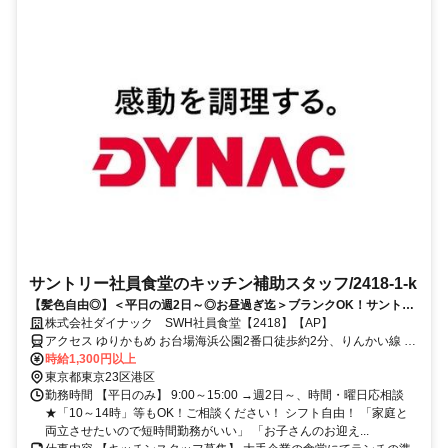
サントリー社員食堂のキッチン補助スタッフ/2418-1-k
【髪色自由◎】＜平日の週2日～◎お昼過ぎ迄＞ブランクOK！サントリ
ー社員食堂の調理補助！未経験・主婦さんも活躍中！お台場駅チカ♪前払
株式会社ダイナック SWH社員食堂【2418】【AP】
いOK
アクセス ゆりかもめ お台場海浜公園2番口徒歩約2分、りんかい線 東
京テレポートエレベータ出入口徒歩約3分、ゆりかもめ 青海（東京
時給1,300円以上
都）1番口徒歩約7分
東京都東京23区港区
勤務時間 【平日のみ】 9:00～15:00 →週2日～、時間・曜日応相談
★「10～14時」等もOK！ご相談ください！ シフト自由！ 「家庭と
両立させたいので短時間勤務がいい」 「お子さんのお迎え...