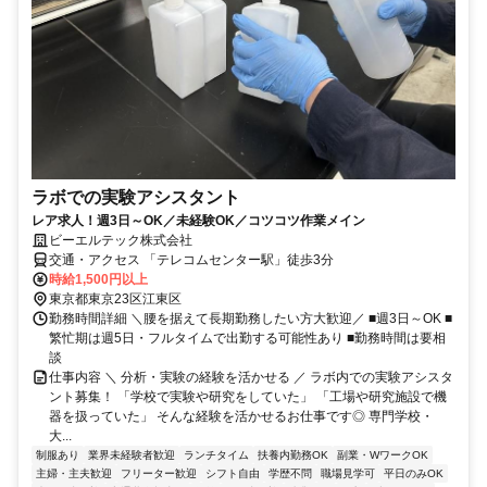
ラボでの実験アシスタント
レア求人！週3日～OK／未経験OK／コツコツ作業メイン
ビーエルテック株式会社
交通・アクセス 「テレコムセンター駅」徒歩3分
時給1,500円以上
東京都東京23区江東区
勤務時間詳細 ＼腰を据えて長期勤務したい方大歓迎／ ■週3日～OK ■
繁忙期は週5日・フルタイムで出勤する可能性あり ■勤務時間は要相
談
仕事内容 ＼ 分析・実験の経験を活かせる ／ ラボ内での実験アシスタ
ント募集！ 「学校で実験や研究をしていた」 「工場や研究施設で機
器を扱っていた」 そんな経験を活かせるお仕事です◎ 専門学校・
大...
制服あり
業界未経験者歓迎
ランチタイム
扶養内勤務OK
副業・WワークOK
主婦・主夫歓迎
フリーター歓迎
シフト自由
学歴不問
職場見学可
平日のみOK