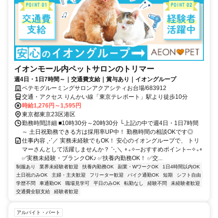
イオンモール内ペットサロンのトリマー
週4日・1日7時間～｜交通費支給｜賞与あり｜イオングループ
ペテモグルーミングサロンアクアシティお台場/683912
交通・アクセス りんかい線「東京テレポート」駅より徒歩10分
時給1,276円～1,595円
東京都東京23区港区
勤務時間詳細 ■10時30分～20時30分 └上記の中で週4日・1日7時間
～ 土日祝勤務できる方は採用率UP中！ 勤務時間の相談OKです◎
仕事内容 ⋰／ 実務未経験でもOK！ 安心のイオングループで、 トリ
マーさんとして活躍しませんか？ ⋱＼ ∘₊✧─おすすめポイント─✧₊∘
✅実務未経験・ブランクOK♪ ✅️扶養内勤務OK！ ✅️交...
制服あり
業界未経験者歓迎
扶養内勤務OK
副業・WワークOK
1日4時間以内OK
土日祝のみOK
主婦・主夫歓迎
フリーター歓迎
バイク通勤OK
短期
シフト自由
学歴不問
車通勤OK
職場見学可
平日のみOK
転勤なし
経験不問
未経験者歓迎
交通費全額支給
経験者歓迎
アルバイト・パート