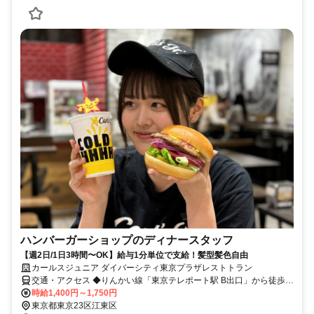
ハンバーガーショップのディナースタッフ
【週2日/1日3時間〜OK】給与1分単位で支給！髪型髪色自由
カールスジュニア ダイバーシティ東京プラザレストトラン
交通・アクセス ◆りんかい線「東京テレポート駅 B出口」から徒歩5
分 ◆ゆりかもめ「台場駅」から徒歩5分
時給1,400円～1,750円
東京都東京23区江東区