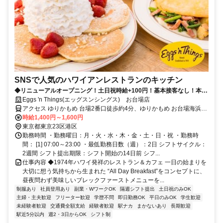
SNSで人気のハワイアンレストランのキッチン
◆リニューアルオープニング！土日祝時給+100円！基本接客なし！本格
的な調理が学べる♪食事補助60%off◆
Eggs 'n Things(エッグスンシングス) お台場店
アクセス ゆりかもめ 台場2番口徒歩約4分、ゆりかもめ お台場海浜公
園2番口徒歩約8分、りんかい線 東京テレポートB口徒歩約9分 台場駅
時給1,400円～1,600円
徒歩5分、お台場海浜公園駅徒歩7分、東京テレポート駅徒歩9分
東京都東京23区港区
勤務時間 ・勤務曜日：月・火・水・木・金・土・日・祝 ・勤務時
間： [1] 07:00～23:00 ・最低勤務日数（週）：2日 シフトサイクル：
2週間 シフト提出期限：シフト開始の14日前 シフ...
仕事内容 ◆1974年ハワイ発祥のレストラン＆カフェ 一日の始まりを
大切に想う気持ちから生まれた “All Day Breakfast”をコンセプトに、
昼夜問わず美味しいブレックファーストメニューを...
制服あり
社員登用あり
副業・WワークOK
隔週シフト提出
土日祝のみOK
主婦・主夫歓迎
フリーター歓迎
学歴不問
即日勤務OK
平日のみOK
学生歓迎
未経験者歓迎
交通費全額支給
経験者歓迎
駅ナカ
まかないあり
長期歓迎
駅近5分以内
週2・3日からOK
シフト制