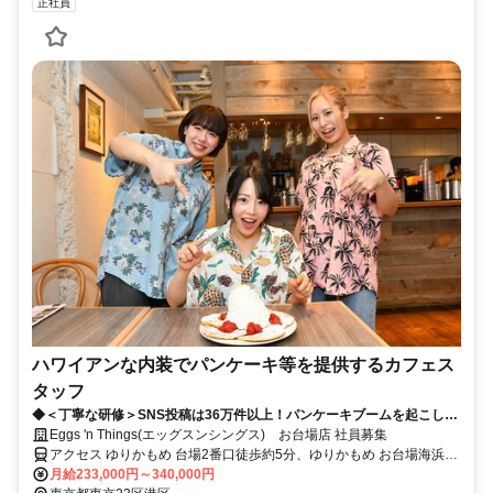
正社員
ハワイアンな内装でパンケーキ等を提供するカフェス
タッフ
◆＜丁寧な研修＞SNS投稿は36万件以上！パンケーキブームを起こした
ハワイアンカフェの一員に♪◆
Eggs 'n Things(エッグスンシングス) お台場店 社員募集
アクセス ゆりかもめ 台場2番口徒歩約5分、ゆりかもめ お台場海浜公
園2番口徒歩約7分、りんかい線 東京テレポートB口徒歩約8分 台場駅
月給233,000円～340,000円