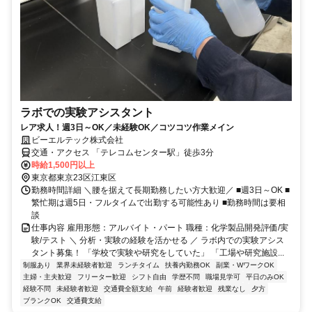
ラボでの実験アシスタント
レア求人！週3日～OK／未経験OK／コツコツ作業メイン
ビーエルテック株式会社
交通・アクセス 「テレコムセンター駅」徒歩3分
時給1,500円以上
東京都東京23区江東区
勤務時間詳細 ＼腰を据えて長期勤務したい方大歓迎／ ■週3日～OK ■
繁忙期は週5日・フルタイムで出勤する可能性あり ■勤務時間は要相
談
仕事内容 雇用形態：アルバイト・パート 職種：化学製品開発評価/実
験/テスト ＼ 分析・実験の経験を活かせる ／ ラボ内での実験アシス
タント募集！ 「学校で実験や研究をしていた」 「工場や研究施設...
制服あり
業界未経験者歓迎
ランチタイム
扶養内勤務OK
副業・WワークOK
主婦・主夫歓迎
フリーター歓迎
シフト自由
学歴不問
職場見学可
平日のみOK
経験不問
未経験者歓迎
交通費全額支給
午前
経験者歓迎
残業なし
夕方
ブランクOK
交通費支給