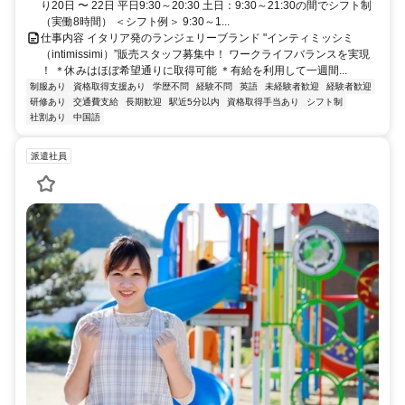
り20日 〜 22日 平日9:30～20:30 土日：9:30～21:30の間でシフト制
（実働8時間） ＜シフト例＞ 9:30～1...
仕事内容 イタリア発のランジェリーブランド "インティミッシミ
（intimissimi）”販売スタッフ募集中！ ワークライフバランスを実現
！ ＊休みはほぼ希望通りに取得可能 ＊有給を利用して一週間...
制服あり
資格取得支援あり
学歴不問
経験不問
英語
未経験者歓迎
経験者歓迎
研修あり
交通費支給
長期歓迎
駅近5分以内
資格取得手当あり
シフト制
社割あり
中国語
派遣社員