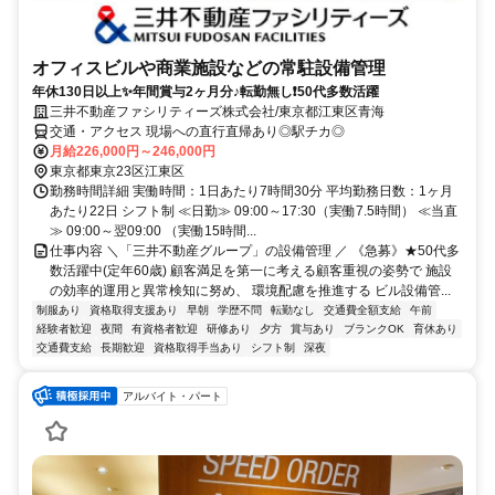
オフィスビルや商業施設などの常駐設備管理
年休130日以上✨年間賞与2ヶ月分♪転勤無し❗50代多数活躍
三井不動産ファシリティーズ株式会社/東京都江東区青海
交通・アクセス 現場への直行直帰あり◎駅チカ◎
月給226,000円～246,000円
東京都東京23区江東区
勤務時間詳細 実働時間：1日あたり7時間30分 平均勤務日数：1ヶ月
あたり22日 シフト制 ≪日勤≫ 09:00～17:30（実働7.5時間） ≪当直
≫ 09:00～翌09:00 （実働15時間...
仕事内容 ＼「三井不動産グループ」の設備管理 ／ 《急募》★50代多
数活躍中(定年60歳) 顧客満足を第一に考える顧客重視の姿勢で 施設
の効率的運用と異常検知に努め、 環境配慮を推進する ビル設備管...
制服あり
資格取得支援あり
早朝
学歴不問
転勤なし
交通費全額支給
午前
経験者歓迎
夜間
有資格者歓迎
研修あり
夕方
賞与あり
ブランクOK
育休あり
交通費支給
長期歓迎
資格取得手当あり
シフト制
深夜
アルバイト・パート