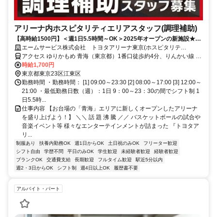
アリーナ内ホスピタリティエリアスタッフ(調理補助)
【高時給1500円】＜週1日5.5時間～OK＞2025年オープンの新施設★未
経験歓迎！家庭との両立◎
エームサービス株式会社 トヨタアリーナ東京(ホスピタリテ
ィ)-7497
アクセス ゆりかもめ 青海（東京都）1番口徒歩約4分、りんかい線 東
京テレポートA口徒歩約8分、ゆりかもめ 東京ビッグサイト（ゆりか
時給1,700円
もめ）1番口徒歩約12分
東京都東京23区江東区
勤務時間 ・勤務時間： [1] 09:00～23:30 [2] 08:00～17:00 [3] 12:00～
21:00 ・最低勤務日数（週）：1日 9：00～23：30の間でシフト制 1
日5.5時...
仕事内容 【お台場の「青海」エリアに新しくオープンしたアリーナ
を盛り上げよう！】 ＼＼ 話 題 沸 騰 ／／ バスケットボールの試合や
音楽イベント等 様々なエンターテインメントが詰まった 『トヨタア
リ...
制服あり
扶養内勤務OK
週1日からOK
土日祝のみOK
フリーター歓迎
シフト自由
学歴不問
平日のみOK
学生歓迎
未経験者歓迎
経験者歓迎
ブランクOK
交通費支給
長期歓迎
フルタイム歓迎
駅近5分以内
週2・3日からOK
シフト制
週4日以上OK
履歴書不要
アルバイト・パート