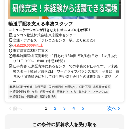
輸送手配を支える事務スタッフ
コミュニケーションが好きな方にオススメのお仕事！
センコン物流株式会社/東京配車センター
交通・アクセス 「テレコムセンター駅」より徒歩2分
月給220,000円以上
東京都東京23区江東区
勤務時間詳細 実働時間：1日あたり8時間 平均勤務日数：1ヶ月あた
り21日 9:00～18:00（休憩1時間）
仕事内容 江東区青海にあるセンターでの事務のお仕事です。 ✅未経
験スタート歓迎 ✅週休2日！ワークライフバランス充実！ ✅昇給・賞
与あり 貨物輸送に対して取引先や協力会社との連携対応 ・電話、メ
ー...
業界未経験者歓迎
学歴不問
固定時間制
転勤なし
経験不問
未経験者歓迎
交通費全額支給
午前
経験者歓迎
研修あり
夕方
賞与あり
ブランクOK
交通費支給
長期歓迎
駅近5分以内
前へ
次へ
1
2
3
4
5
この条件の新着求人を受け取る