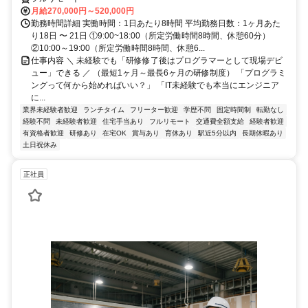
月給270,000円～520,000円
勤務時間詳細 実働時間：1日あたり8時間 平均勤務日数：1ヶ月あた
り18日 〜 21日 ①9:00~18:00（所定労働時間8時間、休憩60分）
②10:00～19:00（所定労働時間8時間、休憩6...
仕事内容 ＼ 未経験でも「研修修了後はプログラマーとして現場デビ
ュー」できる ／ （最短1ヶ月～最長6ヶ月の研修制度） 「プログラミ
ングって何から始めればいい？」 「IT未経験でも本当にエンジニア
に...
業界未経験者歓迎
ランチタイム
フリーター歓迎
学歴不問
固定時間制
転勤なし
経験不問
未経験者歓迎
住宅手当あり
フルリモート
交通費全額支給
経験者歓迎
有資格者歓迎
研修あり
在宅OK
賞与あり
育休あり
駅近5分以内
長期休暇あり
土日祝休み
正社員