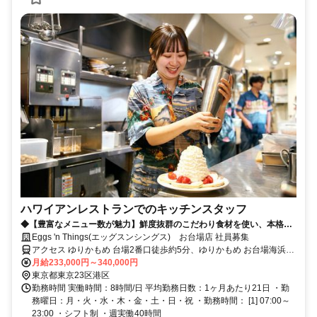
ハワイアンレストランでのキッチンスタッフ
◆【豊富なメニュー数が魅力】鮮度抜群のこだわり食材を使い、本格ハ
ワイ料理～洋食全般の腕を磨けます◆
Eggs 'n Things(エッグスンシングス) お台場店 社員募集
アクセス ゆりかもめ 台場2番口徒歩約5分、ゆりかもめ お台場海浜公
園2番口徒歩約7分、りんかい線 東京テレポートB口徒歩約8分 台場駅
月給233,000円～340,000円
徒歩5分お台場海浜公園駅徒歩7分東京テレポート駅徒歩9分
東京都東京23区港区
勤務時間 実働時間：8時間/日 平均勤務日数：1ヶ月あたり21日 ・勤
務曜日：月・火・水・木・金・土・日・祝 ・勤務時間： [1] 07:00～
23:00 ・シフト制 ・週実働40時間