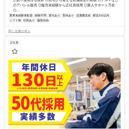
があり成長性も抜群 ◎自宅から通える店舗限定の勤務 ◎ノルマなし
のアパレル販売 ◎販売未経験から正社員採用 ◎新人サポート万全
◎...
業界未経験者歓迎
経験不問
賞与あり
育休あり
交通費支給
駅近5分以内
シフト制
社割あり
服装自由
同じ企業の求人
正社員