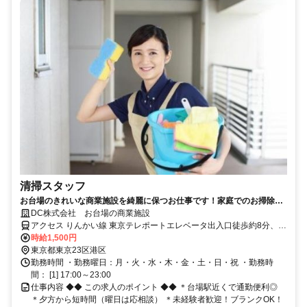
清掃スタッフ
お台場のきれいな商業施設を綺麗に保つお仕事です！家庭でのお掃除ス
キルが活かせます！夕方から働きたい方大歓迎☆
DC株式会社 お台場の商業施設
アクセス りんかい線 東京テレポートエレベータ出入口徒歩約8分、ゆ
りかもめ 青海（東京都）1番口徒歩約12分、ゆりかもめ 台場2番口徒
時給1,500円
歩約13分 台場駅（ゆりかもめ）徒歩5分、東京テレポート駅（東京臨
東京都東京23区港区
海高速鉄道りんかい線）徒歩10分
勤務時間 ・勤務曜日：月・火・水・木・金・土・日・祝 ・勤務時
間： [1] 17:00～23:00
仕事内容 ◆◆ この求人のポイント ◆◆ ＊台場駅近くで通勤便利◎
＊夕方から短時間（曜日は応相談） ＊未経験者歓迎！ブランクOK！