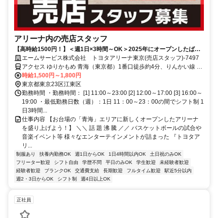
アリーナ内の売店スタッフ
【高時給1500円！】＜週1日×3時間～OK＞2025年にオープンしたばか
り！未経験者も大歓迎！
エームサービス株式会社 トヨタアリーナ東京(売店スタッフ)-7497
アクセス ゆりかもめ 青海（東京都）1番口徒歩約4分、りんかい線 東
京テレポートA口徒歩約8分、ゆりかもめ 東京ビッグサイト（ゆりか
時給1,500円～1,800円
もめ）1番口徒歩約12分
東京都東京23区江東区
勤務時間 ・勤務時間： [1] 11:00～23:00 [2] 12:00～17:00 [3] 16:00～
19:00 ・最低勤務日数（週）：1日 11：00～23：00の間でシフト制 1
日3時間...
仕事内容 【お台場の「青海」エリアに新しくオープンしたアリーナ
を盛り上げよう！】 ＼＼ 話 題 沸 騰 ／／ バスケットボールの試合や
音楽イベント等 様々なエンターテインメントが詰まった 『トヨタア
リ...
制服あり
扶養内勤務OK
週1日からOK
1日4時間以内OK
土日祝のみOK
フリーター歓迎
シフト自由
学歴不問
平日のみOK
学生歓迎
未経験者歓迎
経験者歓迎
ブランクOK
交通費支給
長期歓迎
フルタイム歓迎
駅近5分以内
週2・3日からOK
シフト制
週4日以上OK
正社員