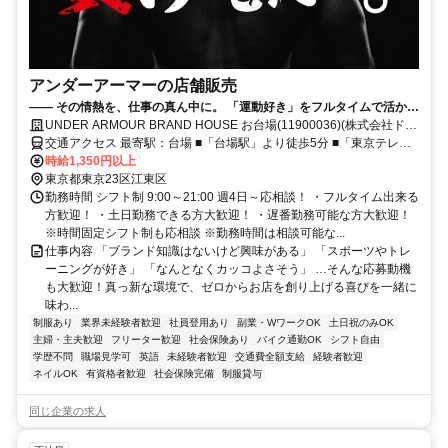
アンダーアーマーの店舗販売
—— その情熱を、仕事の真ん中に。 「運動好き」をフルタイムで活かし
ませんか？**
UNDER ARMOUR BRAND HOUSE お台場(11900036)(株式会社ドー
ム)
交通アクセス 最寄駅：台場 ■「台場駅」より徒歩5分 ■「東京テレポ
ート駅」B出口より徒歩3分 ※駐車場あり
時給1,350円以上
東京都東京23区江東区
勤務時間 シフト制 9:00～21:00 週4日～応相談！ ・フルタイム出来る
方歓迎！ ・土日勤務できる方大歓迎！ ・遅番勤務可能な方大歓迎！
※時間固定シフト制も応相談 ※勤務時間は相談可能な...
仕事内容 「ブランド知識はないけど興味がある」 「スポーツやトレ
ーニングが好き」 「なんとなくカッコよさそう」 …そんな応募動機
も大歓迎！真っ新な環境で、ゼロからお店を創り上げる喜びを一緒に
味わ...
制服あり
業界未経験者歓迎
社員登用あり
副業・WワークOK
土日祝のみOK
主婦・主夫歓迎
フリーター歓迎
社会保険あり
バイク通勤OK
シフト自由
学歴不問
職場見学可
英語
未経験者歓迎
交通費全額支給
経験者歓迎
ネイルOK
有資格者歓迎
社会保険完備
制服貸与
同じ企業の求人