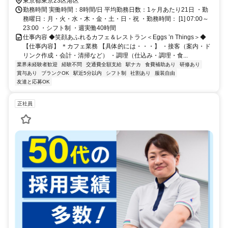
徒歩5分お台場海浜公園駅徒歩7分東京テレポート駅徒歩9分
東京都東京23区港区
勤務時間 実働時間：8時間/日 平均勤務日数：1ヶ月あたり21日 ・勤
務曜日：月・火・水・木・金・土・日・祝 ・勤務時間： [1] 07:00～
23:00 ・シフト制 ・週実働40時間
仕事内容 ◆笑顔あふれるカフェ＆レストラン＜Eggs ’n Things＞◆
【仕事内容】 ＊カフェ業務 【具体的には・・・】 ・接客（案内・ド
リンク作成・会計・清掃など） ・調理（仕込み・調理・食...
業界未経験者歓迎
経験不問
交通費全額支給
駅ナカ
食費補助あり
研修あり
賞与あり
ブランクOK
駅近5分以内
シフト制
社割あり
服装自由
友達と応募OK
正社員