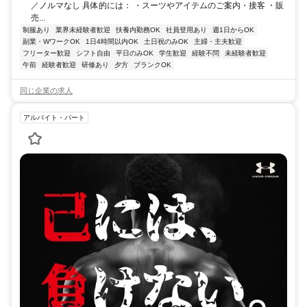
／ノルマなし 具体的には： ・スーツやアイテムのご案内・接客 ・販
売...
制服あり
業界未経験者歓迎
扶養内勤務OK
社員登用あり
週1日からOK
副業・WワークOK
1日4時間以内OK
土日祝のみOK
主婦・主夫歓迎
フリーター歓迎
シフト自由
平日のみOK
学生歓迎
経験不問
未経験者歓迎
午前
経験者歓迎
研修あり
夕方
ブランクOK
同じ企業の求人
アルバイト・パート