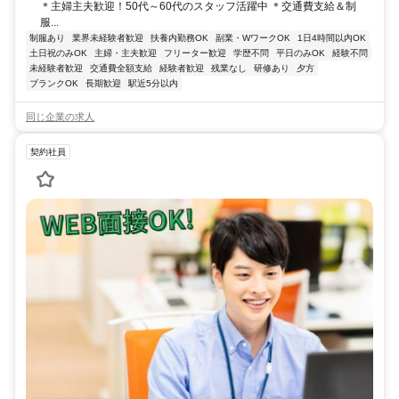
＊主婦主夫歓迎！50代～60代のスタッフ活躍中 ＊交通費支給＆制
服...
制服あり
業界未経験者歓迎
扶養内勤務OK
副業・WワークOK
1日4時間以内OK
土日祝のみOK
主婦・主夫歓迎
フリーター歓迎
学歴不問
平日のみOK
経験不問
未経験者歓迎
交通費全額支給
経験者歓迎
残業なし
研修あり
夕方
ブランクOK
長期歓迎
駅近5分以内
同じ企業の求人
契約社員