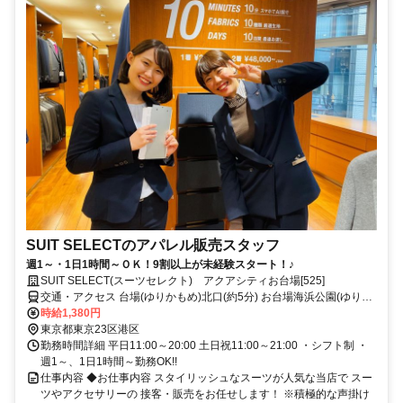
SUIT SELECTのアパレル販売スタッフ
週1～・1日1時間～ＯＫ！9割以上が未経験スタート！♪
SUIT SELECT(スーツセレクト) アクアシティお台場[525]
交通・アクセス 台場(ゆりかもめ)北口(約5分) お台場海浜公園(ゆりか
もめ)北口(約8分) 東京テレポート(りんかい線)B出口(約9分)
時給1,380円
東京都東京23区港区
勤務時間詳細 平日11:00～20:00 土日祝11:00～21:00 ・シフト制 ・
週1～、1日1時間～勤務OK!!
仕事内容 ◆お仕事内容 スタイリッシュなスーツが人気な当店で スー
ツやアクセサリーの 接客・販売をお任せします！ ※積極的な声掛け