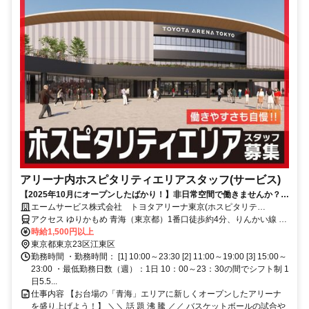
アリーナ内ホスピタリティエリアスタッフ(サービス)
【2025年10月にオープンしたばかり！】非日常空間で働きませんか？週
1日～OK！未経験者も大歓迎！
エームサービス株式会社 トヨタアリーナ東京(ホスピタリテ
ィ)-7497
アクセス ゆりかもめ 青海（東京都）1番口徒歩約4分、りんかい線 東
京テレポートA口徒歩約8分、ゆりかもめ 東京ビッグサイト（ゆりか
時給1,500円以上
もめ）1番口徒歩約12分
東京都東京23区江東区
勤務時間 ・勤務時間： [1] 10:00～23:30 [2] 11:00～19:00 [3] 15:00～
23:00 ・最低勤務日数（週）：1日 10：00～23：30の間でシフト制 1
日5.5...
仕事内容 【お台場の「青海」エリアに新しくオープンしたアリーナ
を盛り上げよう！】 ＼＼ 話 題 沸 騰 ／／ バスケットボールの試合や