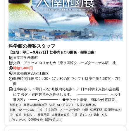
科学館の接客スタッフ
【短期：即日～9月27日】扶養内もOK/髪色・髪型自由♪
日本科学未来館
交通・アクセス ゆりかもめ「東京国際クルーズターミナル駅」徒歩5
分「テレコムセンター駅」徒歩4分 りんかい線「東京テレポート駅」
時給1,400円
徒歩15分
東京都東京23区江東区
勤務時間詳細 ⏰9：30～17：30の間でシフト制 実労働4.5時間～7時
間
仕事内容 ＼ ✨即日～2か月以内の短期✨ ／ 日本科学未来館の企画展
にて 接客・案内業務をお任せします。 ╭━━━━━━━━╮ ⭐ お仕
事内容♪ ╰━━ｖ━━━━━╯ ◆チケット販売、団体受付窓口業...
制服あり
業界未経験者歓迎
短期（3ヵ月以内）
扶養内勤務OK
副業・WワークOK
主婦・主夫歓迎
フリーター歓迎
短期
学歴不問
即日勤務OK
学生歓迎
転勤なし
経験不問
未経験者歓迎
午前
月1シフト提出
夕方
ブランクOK
交通費支給
駅近5分以内