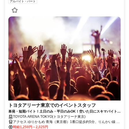
アルバイト・パート
トヨタアリーナ東京でのイベントスタッフ
単発・短期バイト！土日のみ・平日のみOK！空いた日にスキマバイト！
未経験歓迎！髪色・髪型・ネイルOK
TOYOTA ARENA TOKYO(トヨタアリーナ東京)
アクセス ゆりかもめ 青海（東京都）1番口徒歩約5分、りんかい線 東
京テレポートA口徒歩約6分、ゆりかもめ お台場海浜公園2番口徒歩約
時給1,250円～2,025円