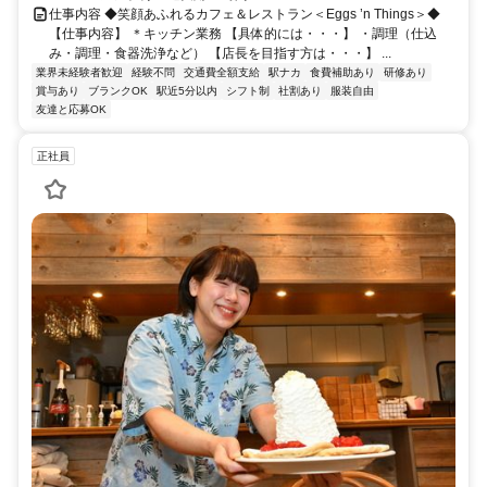
仕事内容 ◆笑顔あふれるカフェ＆レストラン＜Eggs ’n Things＞◆
【仕事内容】 ＊キッチン業務 【具体的には・・・】 ・調理（仕込
み・調理・食器洗浄など） 【店長を目指す方は・・・】 ...
業界未経験者歓迎
経験不問
交通費全額支給
駅ナカ
食費補助あり
研修あり
賞与あり
ブランクOK
駅近5分以内
シフト制
社割あり
服装自由
友達と応募OK
正社員