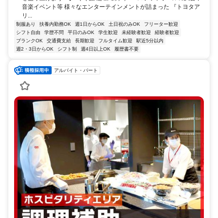
音楽イベント等 様々なエンターテインメントが詰まった 『トヨタア
リ...
制服あり
扶養内勤務OK
週1日からOK
土日祝のみOK
フリーター歓迎
シフト自由
学歴不問
平日のみOK
学生歓迎
未経験者歓迎
経験者歓迎
ブランクOK
交通費支給
長期歓迎
フルタイム歓迎
駅近5分以内
週2・3日からOK
シフト制
週4日以上OK
履歴書不要
アルバイト・パート