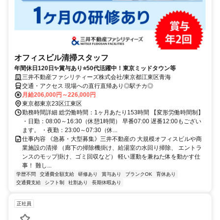
オフィスビル清掃スタッフ
年間休日120日✨賞与あり⭐50代活躍中！東京ミッドタウン等
三井不動産ファシリティーズ株式会社/東京都江東区青海
交通・アクセス 現場への直行直帰あり◎駅チカ◎
月給206,000円～226,000円
東京都東京23区江東区
勤務時間詳細 総労働時間：1ヶ月あたり153時間 【変形労働時間制】
・日勤：08:00～16:30（休憩1時間） 早番07:00 遅番12:00もござい
ます。 ・夜勤：23:00～07:30（休...
仕事内容 《急募・大型募集》三井不動産の 大規模オフィスビルや商
業施設の清掃 （廊下の掃除機掛け、給湯室の水回り掃除、 エントラ
ンスのモップ掛け、ゴミ回収など） 軽い運動を兼ねた体を動かす仕
事！ 難し...
学歴不問
交通費全額支給
研修あり
賞与あり
ブランクOK
育休あり
交通費支給
シフト制
社割あり
長期休暇あり
正社員