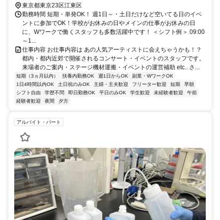
11分 「青海駅」徒歩5分、「東京テレポート」徒歩6分、「お台場海
東京都東京23区江東区
浜公園駅」徒歩11分
勤務時間 短期・単発OK！ 週1日～・土日だけなど空いてる日のイベ
ントに参加でOK！学校がお休みの日やメインの仕事がお休みの日
に、Wワークで働くスタッフも多数活躍中です！ ＜シフト例＞ 09:00
～1...
仕事内容 お仕事内容は あの人気アーティストに会えちゃうかも！？
都内・都内近郊で開催されるコンサート・イベントのスタッフです。
来場者のご案内・ステージ機材運搬・イベントの運営補助 etc.. さ...
短期（3ヵ月以内）
扶養内勤務OK
週1日からOK
副業・WワークOK
1日4時間以内OK
土日祝のみOK
主婦・主夫歓迎
フリーター歓迎
短期
早朝
シフト自由
学歴不問
即日勤務OK
平日のみOK
学生歓迎
未経験者歓迎
午前
経験者歓迎
夜間
夕方
アルバイト・パート