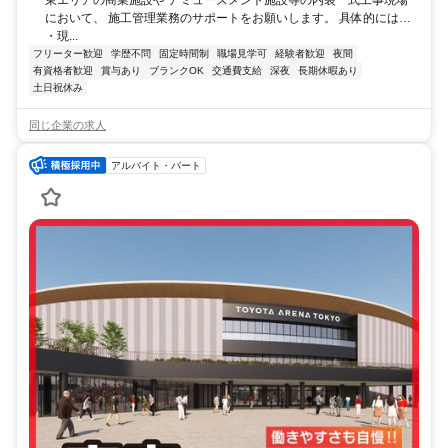
において、 施工管理業務のサポートをお願いします。 具体的には…
・現...
フリーター歓迎
学歴不問
固定時間制
職場見学可
経験者歓迎
夜間
有資格者歓迎
賞与あり
ブランクOK
交通費支給
深夜
長期休暇あり
土日祝休み
同じ企業の求人
アルバイト・パート