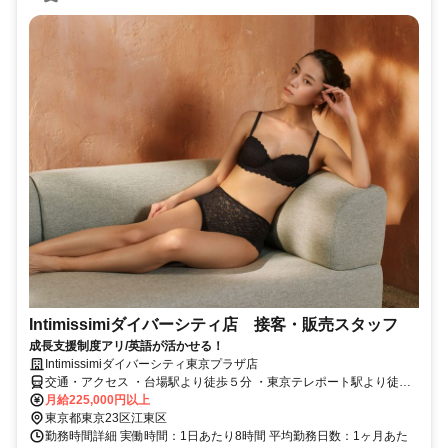
Intimissimiダイバーシティ店 接客・販売スタッフ
成長支援制度アリ/英語が活かせる！
Intimissimiダイバーシティ東京プラザ店
交通・アクセス ・台場駅より徒歩５分 ・東京テレポート駅より徒歩
５分
月給225,000円以上
東京都東京23区江東区
勤務時間詳細 実働時間：1日あたり8時間 平均勤務日数：1ヶ月あた