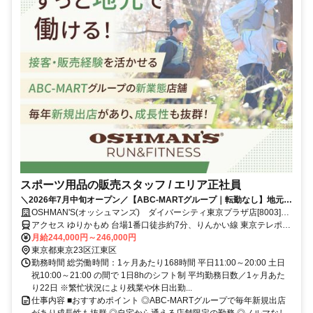
スポーツ用品の販売スタッフ / エリア正社員
＼2026年7月中旬オープン／【ABC-MARTグループ｜転勤なし】地元で
働ける正社員／接客・販売経験を活かせる・賞与年2回・私服OK・個人
OSHMAN'S(オッシュマンズ) ダイバーシティ東京プラザ店[8003]正
ノルマなし
社員
アクセス ゆりかもめ 台場1番口徒歩約7分、りんかい線 東京テレポー
トA口徒歩約7分、ゆりかもめ 青海（東京都）1番口徒歩約8分
月給244,000円～246,000円
東京都東京23区江東区
勤務時間 総労働時間：1ヶ月あたり168時間 平日11:00～20:00 土日
祝10:00～21:00 の間で 1日8hのシフト制 平均勤務日数／1ヶ月あた
り22日 ※繁忙状況により残業や休日出勤...
仕事内容 ■おすすめポイント ◎ABC-MARTグループで毎年新規出店