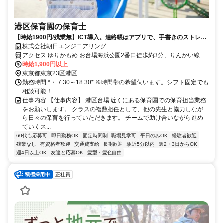
港区保育園の保育士
【時給1900円/残業無】ICT導入。連絡帳はアプリで、手書きのストレス
から解放。
株式会社朝日エンジニアリング
アクセス ゆりかもめ お台場海浜公園2番口徒歩約3分、りんかい線 東
京テレポートエレベータ出入口徒歩約8分
時給1,900円以上
東京都東京23区港区
勤務時間 *・ 7:30～18:30* ※時間帯の希望伺います。シフト固定でも
相談可能！
仕事内容 【仕事内容】 港区台場 近くにある保育園での保育担当業務
をお願いします。 クラスの複数担任として、他の先生と協力しなが
ら日々の保育を行っていただきます。 チームで助け合いながら進め
ていくス...
60代も応募可
即日勤務OK
固定時間制
職場見学可
平日のみOK
経験者歓迎
残業なし
有資格者歓迎
交通費支給
長期歓迎
駅近5分以内
週2・3日からOK
週4日以上OK
友達と応募OK
髪型・髪色自由
正社員