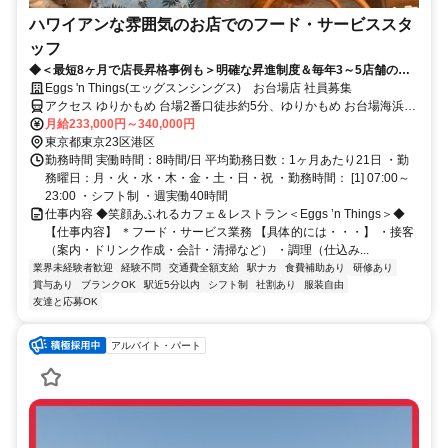
ハワイアンな雰囲気のお店でのフード・サービススタ
ッフ
◆＜最短8ヶ月で店長昇格事例も＞明確な昇進制度＆毎年3～5店舗の出
店で、20代店長が続々誕生♪◆
Eggs 'n Things(エッグスンシングス) お台場店 社員募集
アクセス ゆりかもめ 台場2番口徒歩約5分、ゆりかもめ お台場海浜公
園2番口徒歩約7分、りんかい線 東京テレポートB口徒歩約8分 台場駅
月給233,000円～340,000円
徒歩5分お台場海浜公園駅徒歩7分東京テレポート駅徒歩9分
東京都東京23区港区
勤務時間 実働時間：8時間/日 平均勤務日数：1ヶ月あたり21日 ・勤
務曜日：月・火・水・木・金・土・日・祝 ・勤務時間： [1] 07:00～
23:00 ・シフト制 ・週実働40時間
仕事内容 ◆笑顔あふれるカフェ＆レストラン＜Eggs ’n Things＞◆
【仕事内容】 ＊フード・サービス業務 【具体的には・・・】 ・接客
（案内・ドリンク作成・会計・清掃など） ・調理（仕込み...
業界未経験者歓迎
経験不問
交通費全額支給
駅ナカ
食費補助あり
研修あり
賞与あり
ブランクOK
駅近5分以内
シフト制
社割あり
服装自由
友達と応募OK
アルバイト・パート