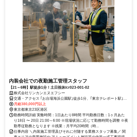
内装会社での夜勤施工管理スタッフ
【21～6時】駅徒歩1分！土日祝休/cr023-001-02
株式会社リンカンエヌエフシー
交通・アクセス ｢お台場海浜公園駅｣徒歩1分、｢東京テレポート駅｣徒
歩7分/cr023-001-02
月給380,000円以上
東京都東京23区港区
勤務時間詳細 実働時間：1日あたり8時間 平均勤務日数：1ヶ月あた
り18日 〜 20日 21:00～6:00 ※現場状況に応じて勤務時間を調整 ※夜
勤専従勤務となります ※残業：月平均20時間（時...
仕事内容 ＼内装施工管理及びそれに付随する業務スタッフ募集／ 関
東エリアの商業施設や アミューズメント施設等の内装一式工事現場